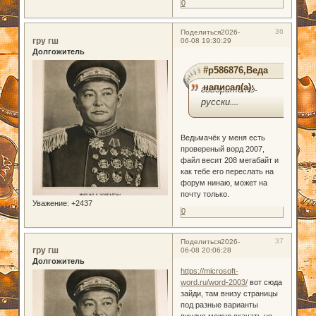
0
36
Поделиться
2026-
гру гш
06-08 19:30:29
Долгожитель
#p586876,Веда
написал(а):
говорите по-
русски....
Ведьмачёк у меня есть
провереный ворд 2007,
файл весит 208 мегабайт и
как тебе его переслать на
форум нинаю, может на
почту только.
Уважение:
+2437
0
37
Поделиться
2026-
гру гш
06-08 20:06:28
Долгожитель
https://microsoft-
word.ru/word-2003/
вот сюда
зайди, там внизу страницы
под разные варианты
виндус можно скачать,но