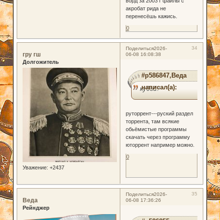
ворд за 2003 г файлы с
акробат рида не
перенесёшь кажись.
0
34
Поделиться
2026-
гру гш
06-08 16:08:38
Долгожитель
#p586847,Веда
написал(а):
кудой?
руторрент---руский раздел
торрента, там всякие
обьёмистые программы
скачать через программу
юторрент например можно.
0
Уважение:
+2437
35
Поделиться
2026-
Веда
06-08 17:36:26
Рейнджер