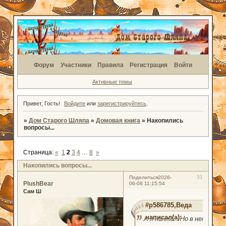
Форум
Участники
Правила
Регистрация
Войти
Активные темы
Привет, Гость!
Войдите
или
зарегистрируйтесь
.
»
Дом Старого Шляпа
»
Домовая книга
»
Накопились
вопросы...
Страница:
«
1
2
3
4
…
8
»
Накопились вопросы...
31
Поделиться
2026-
PlushBear
06-08 11:15:54
Сам Ш
#p586785,Веда
написал(а):
А я ниняю... Но в ней