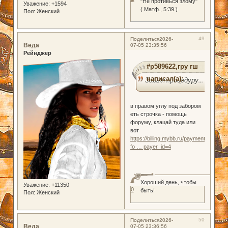
"Не противься злому"
Уважение:
+1594
( Матф., 5:39.)
Пол:
Женский
49
Поделиться
2026-
Веда
07-05 23:35:56
Рейнджер
#p589622,гру гш
написал(а):
Забыл процедуру...
в правом углу под забором
еть строчка - помощь
форуму, клацай туда или
вот
https://billing.mybb.ru/payments.php?
fo … payer_id=4
Хороший день, чтобы
Уважение:
+11350
0
быть!
Пол:
Женский
50
Поделиться
2026-
Веда
07-05 23:36:56