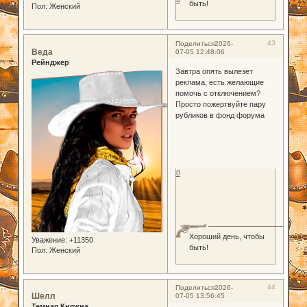
быть!
Пол:
Женский
43
Поделиться
2026-
Веда
07-05 12:48:06
Рейнджер
Завтра опять вылезет
реклама, есть желающие
помочь с отключением?
Просто пожертвуйте пару
рубликов в фонд форума
0
Хороший день, чтобы
Уважение:
+11350
быть!
Пол:
Женский
44
Поделиться
2026-
Шелл
07-05 13:56:45
Темная Княжна