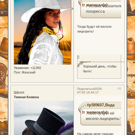
написал(а):
Реклама двигатель
поогресса.
Тогда будут её весело
лицезреть!
0
Хороший день, чтобы
Уважение:
+11350
быть!
Пол:
Женский
46
Поделиться
2026-
Шелл
07-05 16:40:17
Темная Княжна
#p589607,Веда
написал(а):
Тогда будут её
весело лицезреть!
На самом деле гораздо