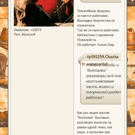
Тематийные форумы
остаются рабочими.
Выкладка творчества не
ограничена.
Уважение:
+10573
Так же остаются рабочими
Пол:
Мужской
библиотеки старожилов.
Пожалуйста.
Не работает только Бар.
#p591259,Ckazka
написал(а):
А можно, чтобы и
"болталка"
(разговоры всё-таки
неотъемлемая
часть жизни) и
творческий раздел
работал?
Как раз акция против
"болталки". Бытовые
разговоры вылезли за
рамки одной темы, как
каша в мультике про