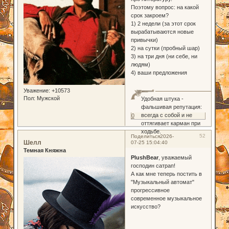
Поэтому вопрос: на какой
срок закроем?
1) 2 недели (за этот срок
вырабатываются новые
привычки)
2) на сутки (пробный шар)
3) на три дня (ни себе, ни
людям)
4) ваши предложения
Уважение:
+10573
Пол:
Мужской
Удобная штука -
фальшивая репутация:
всегда с собой и не
0
оттягивает карман при
ходьбе.
52
Поделиться
2026-
Шелл
07-25 15:04:40
Темная Княжна
PlushBear
, уважаемый
господин сатрап!
А как мне теперь постить в
"Музыкальный автомат"
прогрессивное
современное музыкальное
искусство?