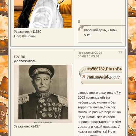
0
Хороший день, чтобы
Уважение:
+11350
быть!
Пол:
Женский
33
Поделиться
2026-
гру гш
06-08 16:05:01
Долгожитель
#p586782,PlushBear
написал(а):
Тройка, это 2003?
скорее всего а как иначе? у
2003 помница обьём
небольшой, можно и без
торрента качать.Ссылок
много на разные версии, но
надо читать что из себя
версия представляет, в чём
Уважение:
+2437
урезана и какой словарь. И
нужна ли таблетка! Но в