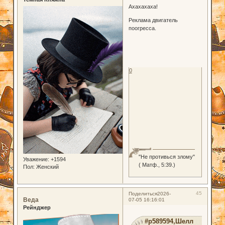
Ахахахаха!
Реклама двигатель
поогресса.
0
"Не противься злому"
Уважение:
+1594
( Матф., 5:39.)
Пол:
Женский
45
Поделиться
2026-
Веда
07-05 16:16:01
Рейнджер
#p589594,Шелл