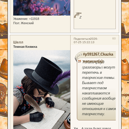
Z
Уважение:
+11918
Пол:
Женский
60
Поделиться
2026-
Шелл
07-25 15:22:13
Темная Княжна
#p591267,Ckazka
написал(а):
Только флуд
(разговоры) могут
перетечь в
творческие темы.
Бывает под
творчеством
накапливаются
сообщения вообще
не имеющие
отношения к самому
творчеству.
Хм... А тогда будет повод