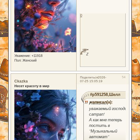
0
Z
Уважение:
+11918
Пол:
Женский
54
Поделиться
2026-
Ckazka
07-25 15:05:19
Несет красоту в мир
#p591258,Шелл
написал(а):
PlushBear
,
уважаемый господин
сатрап!
А как мне теперь
постить в
"Музыкальный
автомат"