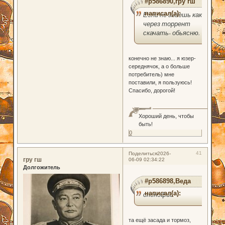
#p586890,гру гш
написал(а):
Если не знаешь как
через торрент
скачать- обьясню.
конечно не знаю... я юзер-
середнячок, а о больше
потребитель) мне
поставили, я пользуюсь!
Спасибо, дорогой!
Хороший день, чтобы
быть!
0
41
Поделиться
2026-
гру гш
06-09 02:34:22
Долгожитель
#p586898,Веда
написал(а):
опенофис
та ещё засада и тормоз,