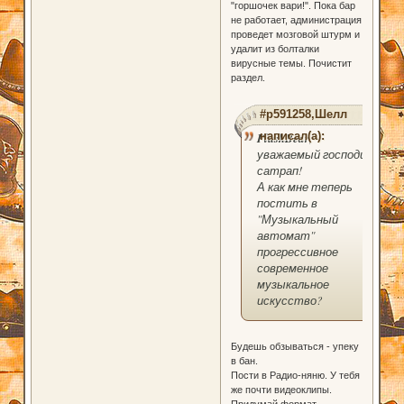
"горшочек вари!". Пока бар
не работает, администрация
проведет мозговой штурм и
удалит из болталки
вирусные темы. Почистит
раздел.
#p591258,Шелл
написал(а):
PlushBear
,
уважаемый господин
сатрап!
А как мне теперь
постить в
"Музыкальный
автомат"
прогрессивное
современное
музыкальное
искусство?
Будешь обзываться - упеку
в бан.
Пости в Радио-няню. У тебя
же почти видеоклипы.
Придумай формат.