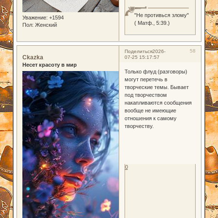
"Не противься злому"
Уважение:
+1594
( Матф., 5:39.)
Пол:
Женский
58
Поделиться
2026-
Ckazka
07-25 15:17:57
Несет красоту в мир
Только флуд (разговоры)
могут перетечь в
творческие темы. Бывает
под творчеством
накапливаются сообщения
вообще не имеющие
отношения к самому
творчеству.
0