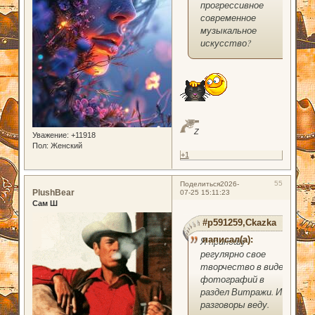
прогрессивное
современное
музыкальное
искусство?
Z
Уважение:
+11918
Пол:
Женский
+1
55
Поделиться
2026-
PlushBear
07-25 15:11:23
Сам Ш
#p591259,Ckazka
написал(а):
Я приношу
регулярно свое
творчество в виде
фотографий в
раздел Витражи. И
разговоры веду.