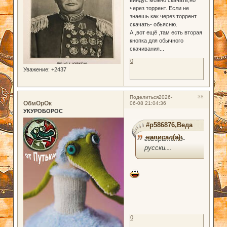
через торрент. Если не
знаешь как через торрент
скачать- обьясню.
А ,вот ещё ,там есть вторая
кнопка для обычного
скачивания...
0
Уважение:
+2437
38
Поделиться
2026-
ОбмОрОк
06-08 21:04:36
УКУРОБОРОС
#p586876,Веда
написал(а):
говорите по-
русски....
0