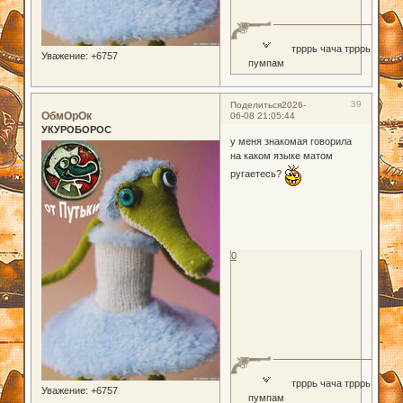
трррь чача трррь
Уважение:
+6757
пумпам
39
Поделиться
2026-
ОбмОрОк
06-08 21:05:44
УКУРОБОРОС
у меня знакомая говорила
на каком языке матом
ругаетесь?
0
трррь чача трррь
Уважение:
+6757
пумпам