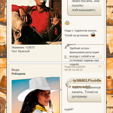
легко писать, она
ошипки
подсказывает)
Надо с торрентов качать.
Топай на рутрекер.
Уважение:
+10573
Удобная штука -
Пол:
Мужской
фальшивая репутация:
всегда с собой и не
0
оттягивает карман при
ходьбе.
32
Поделиться
2026-
Веда
06-08 14:46:51
Рейнджер
#p586803,PlushBear
написал(а):
Надо с торрентов
качать. Топай на
рутрекер.
кудой?