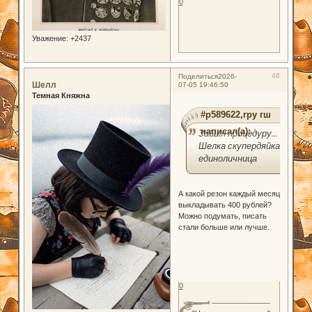
0
Уважение:
+2437
48
Поделиться
2026-
Шелл
07-05 19:46:50
Темная Княжна
#p589622,гру гш
написал(а):
Забыл процедуру... а
Шелка скупердяйка
единоличница
А какой резон каждый месяц
выкладывать 400 рублей?
Можно подумать, писать
стали больше или лучше.
0