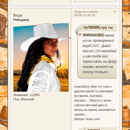
40
Поделиться
2026-
Веда
06-08 21:44:28
Рейнджер
#p586886,гру гш
написал(а):
Ведьмачёк у меня
есть провереный
ворд 2007, файл
весит 208 мегабайт
и как тебе его
переслать на форум
нинаю, может на
почту только.
спасибо))) Мне тут сын с
другом какой то опенофис
Уважение:
+11350
вставили, пытаюсь
Пол:
Женский
изучить... Просто у меня
слетал жесткий диск и
жизнь на компе начинается
заново...
Вопрос пока снят