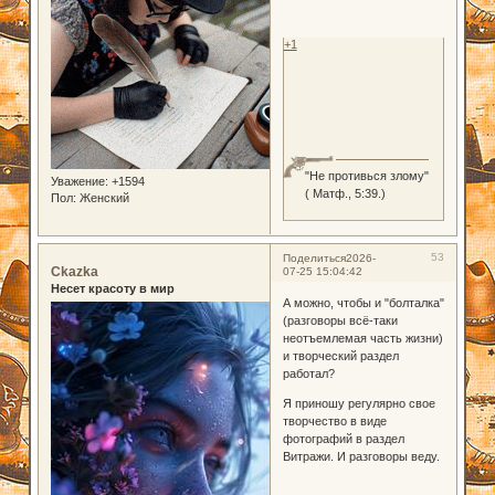
+1
"Не противься злому"
Уважение:
+1594
( Матф., 5:39.)
Пол:
Женский
53
Поделиться
2026-
Ckazka
07-25 15:04:42
Несет красоту в мир
А можно, чтобы и "болталка"
(разговоры всё-таки
неотъемлемая часть жизни)
и творческий раздел
работал?
Я приношу регулярно свое
творчество в виде
фотографий в раздел
Витражи. И разговоры веду.