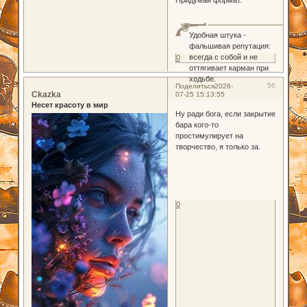
Удобная штука -
фальшивая репутация:
всегда с собой и не
0
оттягивает карман при
ходьбе.
56
Поделиться
2026-
Ckazka
07-25 15:13:55
Несет красоту в мир
Ну ради бога, если закрытие
бара кого-то
простимулирует на
творчество, я только за.
0