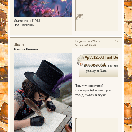
Z
Уважение:
+11918
Пол:
Женский
57
Поделиться
2026-
Шелл
07-25 15:15:37
Темная Княжна
#p591263,PlushBear
написал(а):
Будешь обзываться
- упеку в бан.
Тысячу извинений,
господин АД-министр-а-
тор(с) "Сказка-style".
0