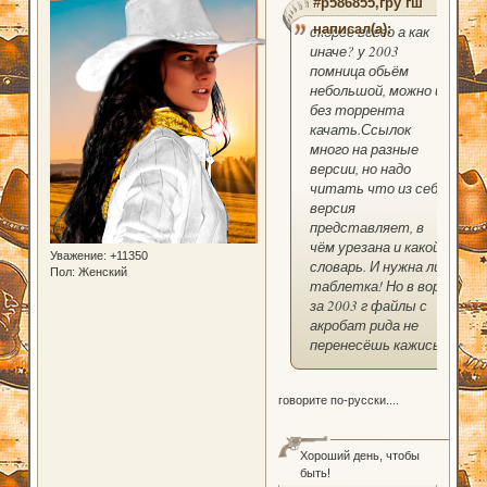
#p586855,гру гш
написал(а):
скорее всего а как
иначе? у 2003
помница обьём
небольшой, можно и
без торрента
качать.Ссылок
много на разные
версии, но надо
читать что из себя
версия
представляет, в
чём урезана и какой
Уважение:
+11350
словарь. И нужна ли
Пол:
Женский
таблетка! Но в ворд
за 2003 г файлы с
акробат рида не
перенесёшь кажись.
говорите по-русски....
Хороший день, чтобы
быть!