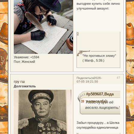
выгоднее купить себе лично
улучшенный аккаунт.
0
"Не противься злому"
Уважение:
+1594
( Матф., 5:39.)
Пол:
Женский
47
Поделиться
2026-
гру гш
07-05 19:21:50
Долгожитель
#p589607,Веда
написал(а):
Тогда будут её
весело лицезреть!
Забыл процедуру... а Шелка
скупердяйка единоличница