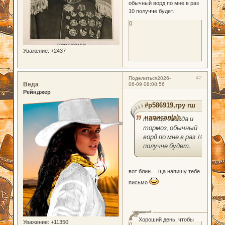
обычный ворд по мне в раз
10 получче будет.
0
Уважение:
+2437
42
Поделиться
2026-
Веда
06-09 08:08:56
Рейнджер
#p586919,гру гш
написал(а):
та ещё засада и
тормоз, обычный
ворд по мне в раз 10
получче будет.
вот блин.... ща напишу тебе
письмо
Хороший день, чтобы
Уважение:
+11350
0