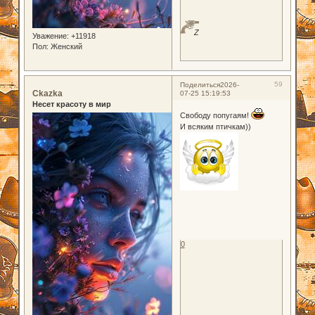
Z
Уважение:
+11918
Пол:
Женский
59
Поделиться
2026-
Ckazka
07-25 15:19:53
Несет красоту в мир
Свободу попугаям!
И всяким птичкам))
0