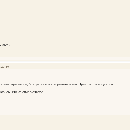
ы быть!
:26:30
зочно нарисовано, без диснеевского примитивизма. Прям глоток искусства.
 нюансы: кто же спит в очках?