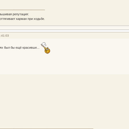
льшивая репутация:
 оттягивает карман при ходьбе.
:41:03
ях был бы ещё красивше...