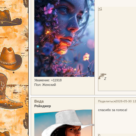
+1
Z
Уважение:
+11918
Пол:
Женский
Веда
Поделиться
2026-05-30 12
Рейнджер
спасибо за голоса!
0