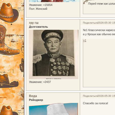
Перед тем как изли
Уважение:
+15654
Пол:
Женский
гру гш
Поделиться
2026-05-30 15
Долгожитель
№1 Классически нарисов
а у Кроши как обычно в
+1
Уважение:
+2437
Веда
Поделиться
2026-05-30 15
Рейнджер
Спасибо за голоса!