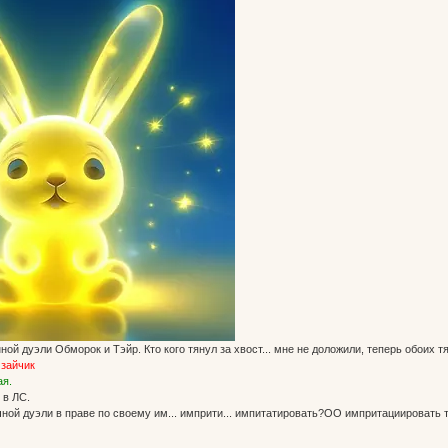
ой дуэли Обморок и Тэйр. Кто кого тянул за хвост... мне не доложили, теперь обоих тян
зайчик
ая.
 в ЛС.
ной дуэли в праве по своему им... имприти... импитатировать?ОО импритациировать те