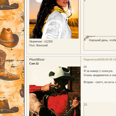
Хороший день, чтоб
Уважение:
+11350
Пол:
Женский
PlushBear
Поделиться
2026-05-30 12
Сам Ш
О!
Я за номер 1 голосую.
Очень академично и ска
Вторая - скетч, но есть
+1