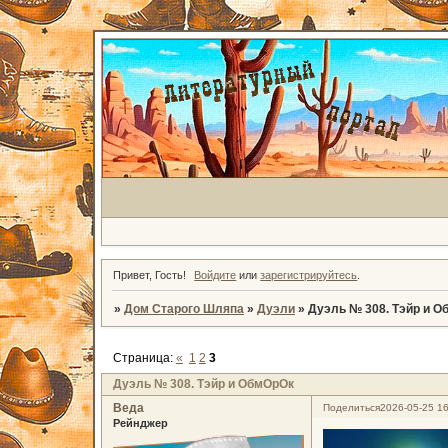
Привет, Гость!
Войдите
или
зарегистрируйтесь
.
»
Дом Старого Шляпа
»
Дуэли
»
Дуэль № 308. Тэйр и 
Страница:
«
1
2
3
Дуэль № 308. Тэйр и ОбмОрОк
Веда
Поделиться
2026-05-25 16
Рейнджер