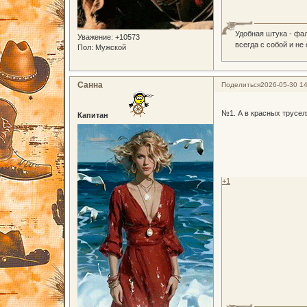
Удобная штука - фа
Уважение:
+10573
всегда с собой и не
Пол:
Мужской
Санна
Поделиться
2026-05-30 14
№1. А в красных трусел
Капитан
+1