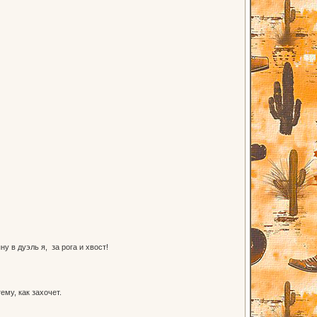
у в дуэль я, за рога и хвост!
му, как захочет.