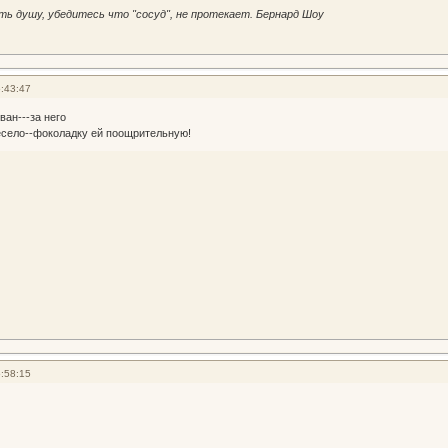
ть душу, убедитесь что "сосуд", не протекает. Бернард Шоу
:43:47
ан---за него
есело--фоколадку ей поощрительную!
:58:15