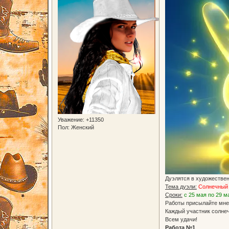
Уважение:
+11350
Пол:
Женский
Дуэлятся в художественн
Тема дуэли:
Солнечный 
Сроки:
с 25 мая по 29 м
Работы присылайте мне
Каждый участник солнеч
Всем удачи!
Работа №1