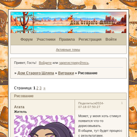
Форум
Участники
Правила
Регистрация
Войти
Активные темы
Привет, Гость!
Войдите
или
зарегистрируйтесь
.
»
Дом Старого Шляпа
»
Витражи
»
Рисование
Страница:
1
2
3
»
Рисование
1
Поделиться
2024-
Агата
07-18 07:50:27
Житель
Может, у меня хоть стимул
появится что-то
дорисовывать.
В общем, тут будет процесс
с результатами.