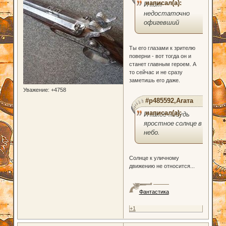
написал(а):
И кот
недостаточно
офигевший
Ты его глазами к зрителю
поверни - вот тогда он и
станет главным героем. А
то сейчас и не сразу
заметишь его даже.
Уважение:
+4758
#p485592,Агата
написал(а):
И какое-нибудь
яростное солнце в
небо.
Солнце к уличному
движению не относится...
Фантастика
+1