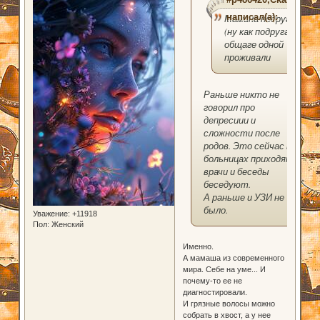
написал(а):
Мамина подруга
(ну как подруга, в
общаге одной
проживали
Раньше никто не
говорил про
депресиии и
сложности после
родов. Это сейчас в
больницах приходят
врачи и беседы
беседуют.
А раньше и УЗИ не
было.
Уважение:
+11918
Пол:
Женский
Именно.
А мамаша из современного
мира. Себе на уме... И
почему-то ее не
диагностировали.
И грязные волосы можно
собрать в хвост, а у нее