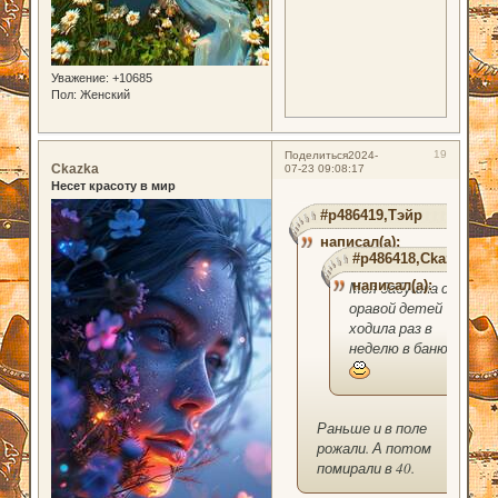
Уважение:
+10685
Пол:
Женский
19
Поделиться
2024-
Ckazka
07-23 09:08:17
Несет красоту в мир
#p486419,Тэйр
написал(а):
#p486418,Ckazka
написал(а):
Моя бабушка с
оравой детей
ходила раз в
неделю в баню))
Раньше и в поле
рожали. А потом
помирали в 40.