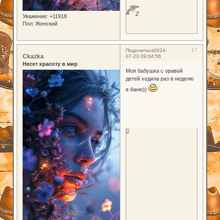
Z
Уважение:
+11918
Пол:
Женский
17
Поделиться
2024-
Ckazka
07-23 09:04:56
Несет красоту в мир
Моя бабушка с оравой
детей ходила раз в неделю
в баню))
0