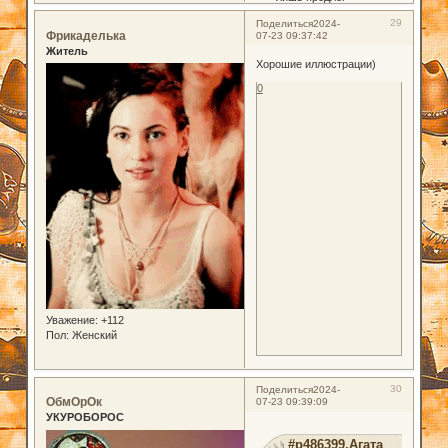
29
Поделиться
2024-
Фрикаделька
07-23 09:37:42
Житель
Хорошие иллюстрации)
0
Уважение:
+112
Пол:
Женский
30
Поделиться
2024-
ОбмОрОк
07-23 09:39:09
УКУРОБОРОС
#p486399,Агата