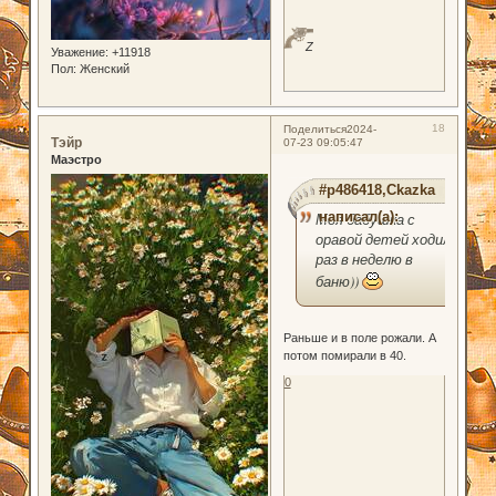
Z
Уважение:
+11918
Пол:
Женский
18
Поделиться
2024-
Тэйр
07-23 09:05:47
Маэстро
#p486418,Ckazka
написал(а):
Моя бабушка с
оравой детей ходила
раз в неделю в
баню))
Раньше и в поле рожали. А
потом помирали в 40.
0