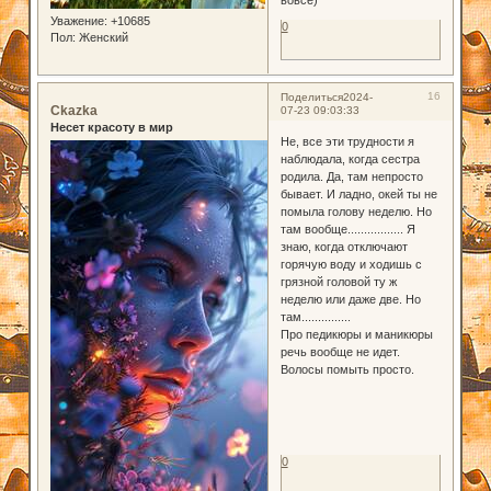
вовсе)
Уважение:
+10685
0
Пол:
Женский
16
Поделиться
2024-
Ckazka
07-23 09:03:33
Несет красоту в мир
Не, все эти трудности я
наблюдала, когда сестра
родила. Да, там непросто
бывает. И ладно, окей ты не
помыла голову неделю. Но
там вообще................. Я
знаю, когда отключают
горячую воду и ходишь с
грязной головой ту ж
неделю или даже две. Но
там...............
Про педикюры и маникюры
речь вообще не идет.
Волосы помыть просто.
0