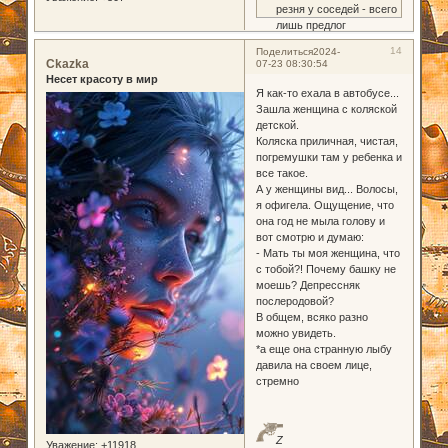
резня у соседей - всего
лишь предлог
14
Поделиться
2024-
Ckazka
07-23 08:30:54
Несет красоту в мир
Я как-то ехала в автобусе...
Зашла женщина с коляской
детской.
Коляска приличная, чистая,
погремушки там у ребенка и
все такое.
А у женщины вид... Волосы,
я офигела. Ощущение, что
она год не мыла голову и
вот смотрю и думаю:
- Мать ты моя женщина, что
с тобой?! Почему башку не
моешь? Депрессняк
послеродовой?
В общем, всяко разно
можно увидеть.
*а еще она странную лыбу
давила на своем лице,
стремно
Z
Уважение:
+11918