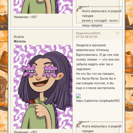
Агата вернулась в родной
городок
Уважение:
+307
резня у соседей - всего
лишь предлог
13
Поделиться
2024-
Агата
07-23 08:02:30
Житель
Увидела в магазине
живописную тётеньку.
Вдохновилась. И до сих пор
голову ломаю — это она низ
забыла надеть или так и
задумано.
Но кто бы что ни говорил,
это была Муза. Была бы я
настоящим поэтом, я бы
еще и стихов настрочила.
+2
Агата вернулась в родной
городок
Уважение:
+307