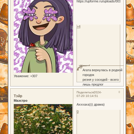
+4
Агата вернулась в родной
городок
Уважение:
+307
резня у соседей - всего
лишь предлог
8
Поделиться
2024-
Тэйр
07-20 10:14:51
Маэстро
Ахххаха))) драма)
0