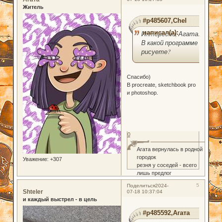
Житель
#p485607,Chel
написал(а):
Интересно, Агата.
В какой программе
рисуете?
Спасибо)
В procreate, sketchbook pro
и photoshop.
0
Агата вернулась в родной
городок
Уважение:
+307
резня у соседей - всего
лишь предлог
5
Поделиться
2024-
Shteler
07-18 10:37:04
и каждый выстрел - в цель
#p485592,Агата