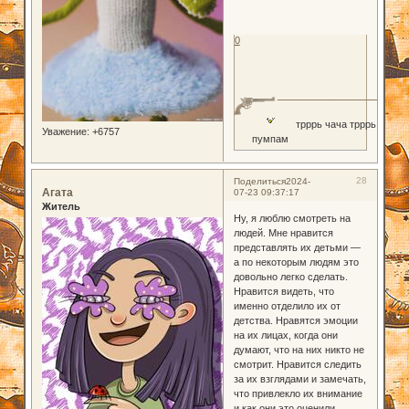
0
трррь чача трррь
Уважение:
+6757
пумпам
28
Поделиться
2024-
Агата
07-23 09:37:17
Житель
Ну, я люблю смотреть на
людей. Мне нравится
представлять их детьми —
а по некоторым людям это
довольно легко сделать.
Нравится видеть, что
именно отделило их от
детства. Нравятся эмоции
на их лицах, когда они
думают, что на них никто не
смотрит. Нравится следить
за их взглядами и замечать,
что привлекло их внимание
и как они это оценили.