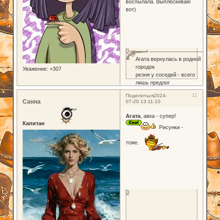
воспылала. Выплёскиваю
вот)
0
Агата вернулась в родной
городок
Уважение:
+307
резня у соседей - всего
лишь предлог
11
Поделиться
2024-
Санна
07-20 13:11:10
Агата
, авка - супер!
Капитан
Рисунки -
тоже.
0