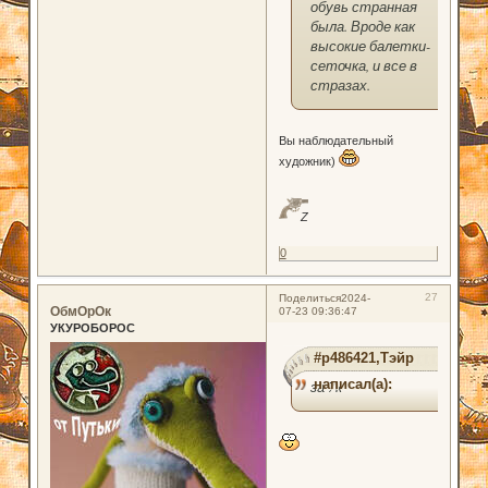
обувь странная
была. Вроде как
высокие балетки-
сеточка, и все в
стразах.
Вы наблюдательный
художник)
Z
0
27
Поделиться
2024-
ОбмОрОк
07-23 09:36:47
УКУРОБОРОС
#p486421,Тэйр
написал(а):
за 7к