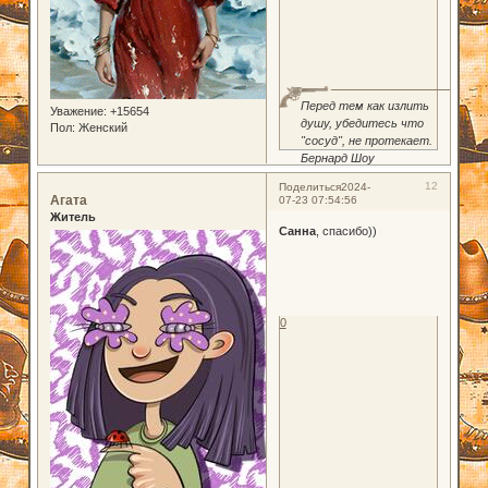
Перед тем как излить
Уважение:
+15654
душу, убедитесь что
Пол:
Женский
"сосуд", не протекает.
Бернард Шоу
12
Поделиться
2024-
Агата
07-23 07:54:56
Житель
Санна
, спасибо))
0