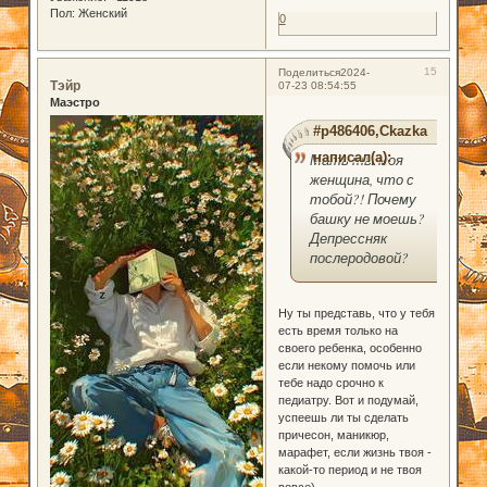
Пол:
Женский
0
15
Поделиться
2024-
Тэйр
07-23 08:54:55
Маэстро
#p486406,Ckazka
написал(а):
Мать ты моя
женщина, что с
тобой?! Почему
башку не моешь?
Депрессняк
послеродовой?
Ну ты представь, что у тебя
есть время только на
своего ребенка, особенно
если некому помочь или
тебе надо срочно к
педиатру. Вот и подумай,
успеешь ли ты сделать
причесон, маникюр,
марафет, если жизнь твоя -
какой-то период и не твоя