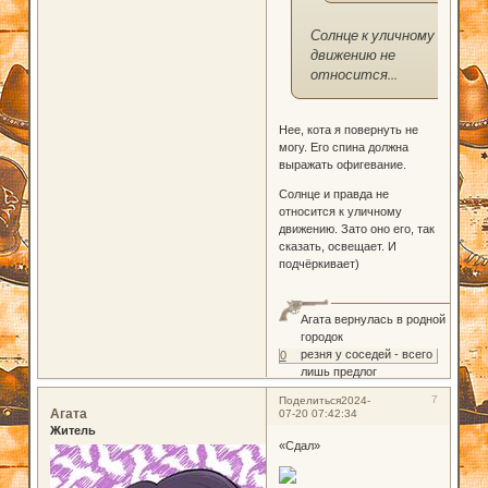
Солнце к уличному
движению не
относится...
Нее, кота я повернуть не
могу. Его спина должна
выражать офигевание.
Солнце и правда не
относится к уличному
движению. Зато оно его, так
сказать, освещает. И
подчёркивает)
Агата вернулась в родной
городок
резня у соседей - всего
0
лишь предлог
7
Поделиться
2024-
Агата
07-20 07:42:34
Житель
«Сдал»