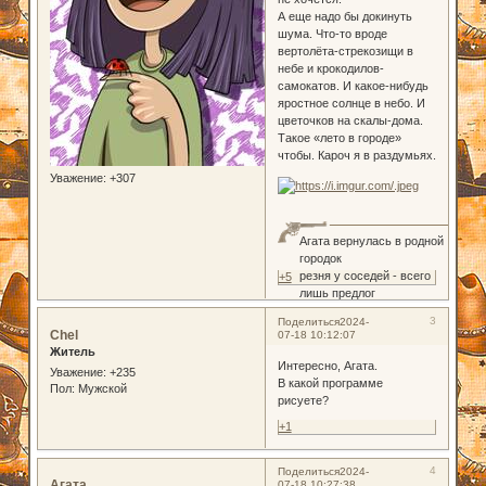
А еще надо бы докинуть
шума. Что-то вроде
вертолёта-стрекозищи в
небе и крокодилов-
самокатов. И какое-нибудь
яростное солнце в небо. И
цветочков на скалы-дома.
Такое «лето в городе»
чтобы. Кароч я в раздумьях.
Уважение:
+307
Агата вернулась в родной
городок
резня у соседей - всего
+5
лишь предлог
3
Поделиться
2024-
Chel
07-18 10:12:07
Житель
Интересно, Агата.
Уважение:
+235
В какой программе
Пол:
Мужской
рисуете?
+1
4
Поделиться
2024-
Агата
07-18 10:27:38