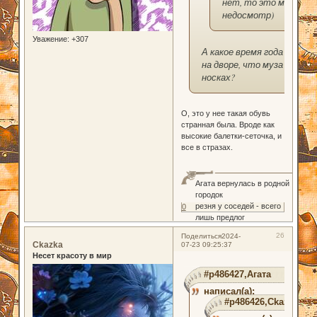
нет, то это мой
недосмотр)
Уважение:
+307
А какое время года
на дворе, что муза в
носках?
О, это у нее такая обувь
странная была. Вроде как
высокие балетки-сеточка, и
все в стразах.
Агата вернулась в родной
городок
резня у соседей - всего
0
лишь предлог
26
Поделиться
2024-
Ckazka
07-23 09:25:37
Несет красоту в мир
#p486427,Агата
написал(а):
#p486426,Ckazka