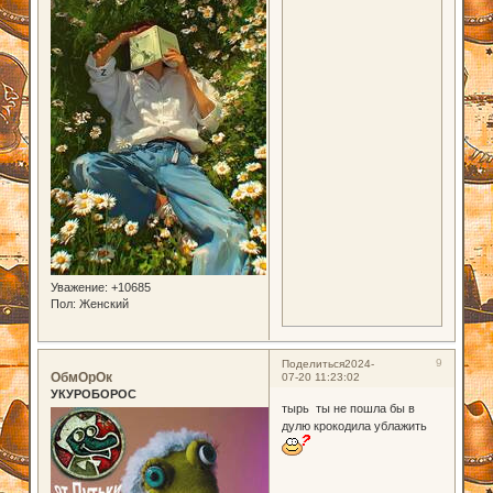
Уважение:
+10685
Пол:
Женский
9
Поделиться
2024-
ОбмОрОк
07-20 11:23:02
УКУРОБОРОС
тырь ты не пошла бы в
дулю крокодила ублажить