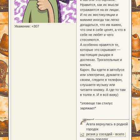
Нравится, как их мысли
отражаются на их лицах.
И по их жестикуляции и
мимике иногда так легко
догадаться, что им важно,
Уважение:
+307
что они в себе ценят, а что в
себе не любят и чего
стесняются.
А особенно нравятся те,
которые это скрывают —
настоящие рыцари в
доспехах. Трогательные и
милые.
Кароч. Вы едете в автобусе
или электричке, думаете о
своем, глядите в телефон,
слушаете музыку или
читаете книжку. А где-то там
в толпе я. И я всё вижу)
*зловеще так стилус
заряжает*
Агата вернулась в родной
городок
резня у соседей - всего
+2
лишь предлог