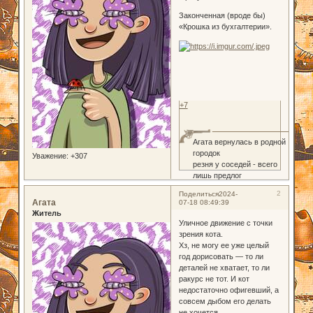
Законченная (вроде бы)
«Крошка из бухгалтерии».
+7
Агата вернулась в родной
городок
Уважение:
+307
резня у соседей - всего
лишь предлог
2
Поделиться
2024-
Агата
07-18 08:49:39
Житель
Уличное движение с точки
зрения кота.
Хз, не могу ее уже целый
год дорисовать — то ли
деталей не хватает, то ли
ракурс не тот. И кот
недостаточно офигевший, а
совсем дыбом его делать
не хочется.