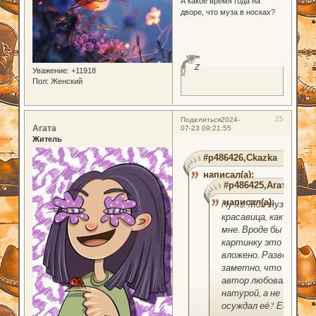
А какое время года на
дворе, что муза в носках?
Z
Уважение:
+11918
0
Пол:
Женский
25
Поделиться
2024-
Агата
07-23 09:21:55
Житель
#p486426,Ckazka
написал(а):
#p486425,Агата
написал(а):
Ну хз. Моя муза
красавица, как по
мне. Вроде бы и в
картинку это
вложено. Разве не
заметно, что
автор любовался
натурой, а не
осуждал её? Если