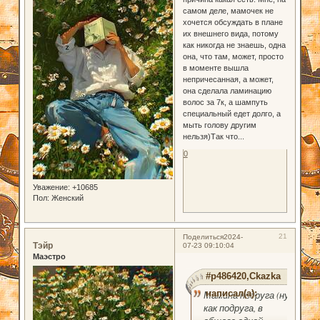
самом деле, мамочек не
хочется обсуждать в плане
их внешнего вида, потому
как никогда не знаешь, одна
она, что там, может, просто
в моменте вышла
непричесанная, а может,
она сделала ламинацию
волос за 7к, а шампуть
специальный едет долго, а
мыть голову другим
нельзя)Так что...
0
Уважение:
+10685
Пол:
Женский
21
Поделиться
2024-
Тэйр
07-23 09:10:04
Маэстро
#p486420,Ckazka
написал(а):
Мамина подруга (ну
как подруга, в