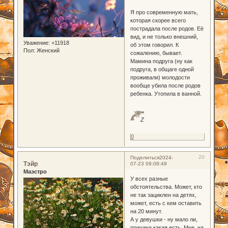
Я про современную мать,
которая скорее всего
пострадала после родов. Её
вид, и не только внешний,
Уважение:
+11918
об этом говорил. К
Пол:
Женский
сожалению, бывает.
Мамина подруга (ну как
подруга, в общаге одной
проживали) молодости
вообще убила после родов
ребенка. Утопила в ванной.
Z
0
20
Поделиться
2024-
Тэйр
07-23 09:08:49
Маэстро
У всех разные
обстоятельства. Может, кто
не так зациклен на детях,
может, есть с кем оставить
на 20 минут.
А у девушки - ну мало ли,
причина какая есть. Мне, на