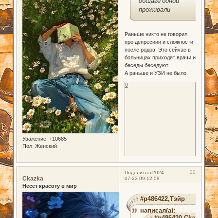
общаге одной
проживали
Раньше никто не говорил
про депресиии и сложности
после родов. Это сейчас в
больницах приходят врачи и
беседы беседуют.
А раньше и УЗИ не было.
0
Уважение:
+10685
Пол:
Женский
22
Поделиться
2024-
Ckazka
07-23 09:12:59
Несет красоту в мир
#p486422,Тэйр
написал(а):
#p486420,Ckazka