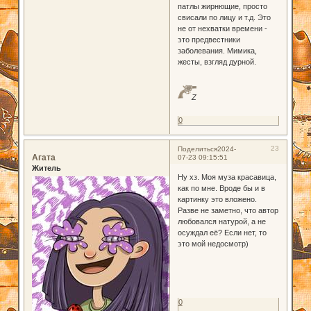
патлы жирнющие, просто
свисали по лицу и т.д. Это
не от нехватки времени -
это предвестники
заболевания. Мимика,
жесты, взгляд дурной.
Z
0
23
Поделиться
2024-
Агата
07-23 09:15:51
Житель
Ну хз. Моя муза красавица,
как по мне. Вроде бы и в
картинку это вложено.
Разве не заметно, что автор
любовался натурой, а не
осуждал её? Если нет, то
это мой недосмотр)
0