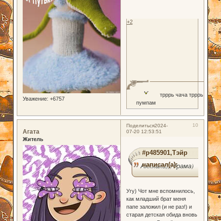
+2
трррь чача трррь
Уважение:
+6757
пумпам
10
Поделиться
2024-
Агата
07-20 12:53:51
Житель
#p485901,Тэйр
написал(а):
Ахххаха))) драма)
Угу) Чот мне вспомнилось,
как младший брат меня
папе заложил (и не раз!) и
старая детская обида вновь