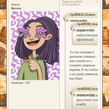
6
Поделиться
2024-
Агата
07-18 10:48:17
Житель
#p485610,Shteler
написал(а):
#p485592,Агата
написал(а):
И кот
недостаточно
офигевший
Ты его глазами к
зрителю поверни -
вот тогда он и
станет главным
героем. А то сейчас
и не сразу заметишь
его даже.
Уважение:
+307
#p485592,Агата
написал(а):
И какое-нибудь
яростное солнце
в небо.