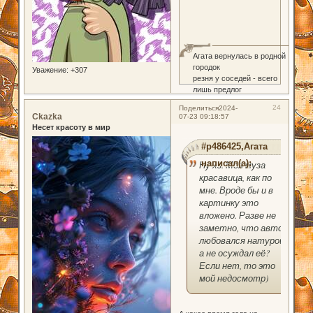
Агата вернулась в родной
городок
Уважение:
+307
резня у соседей - всего
лишь предлог
24
Поделиться
2024-
Ckazka
07-23 09:18:57
Несет красоту в мир
#p486425,Агата
написал(а):
Ну хз. Моя муза
красавица, как по
мне. Вроде бы и в
картинку это
вложено. Разве не
заметно, что автор
любовался натурой,
а не осуждал её?
Если нет, то это
мой недосмотр)