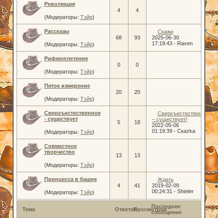
Революция
4
4
(Модераторы:
Тэйр
)
Рассказы
Скажи
68
93
2025-06-30
17:19:43
-
Raven
(Модераторы:
Тэйр
)
Рифмоплетение
0
0
(Модераторы:
Тэйр
)
Пятое измерение
20
20
(Модераторы:
Тэйр
)
Сверхъестественное
Сверхъестественное
- существует
– существует!
5
18
2022-05-06
01:19:39
-
Скаzka
(Модераторы:
Тэйр
)
Совместное
творчество
13
13
(Модераторы:
Тэйр
)
Принцесса в башне
Ждать
4
41
2019-02-09
00:24:31
-
Shteler
(Модераторы:
Тэйр
)
Последнее
Тема
Ответов
Просмотров
сообщение