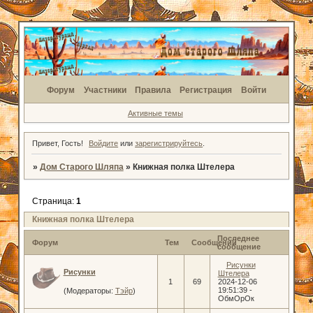
Форум
Участники
Правила
Регистрация
Войти
Активные темы
Привет, Гость!
Войдите
или
зарегистрируйтесь
.
»
Дом Старого Шляпа
»
Книжная полка Штелера
Страница:
1
Книжная полка Штелера
Последнее
Форум
Тем
Сообщений
сообщение
Рисунки
Рисунки
Штелера
1
69
2024-12-06
19:51:39
-
(Модераторы:
Тэйр
)
ОбмОрОк