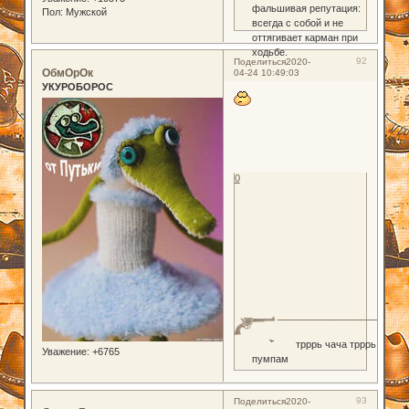
фальшивая репутация:
Пол:
Мужской
всегда с собой и не
оттягивает карман при
ходьбе.
92
Поделиться
2020-
ОбмОрОк
04-24 10:49:03
УКУРОБОРОС
0
трррь чача трррь
Уважение:
+6765
пумпам
93
Поделиться
2020-