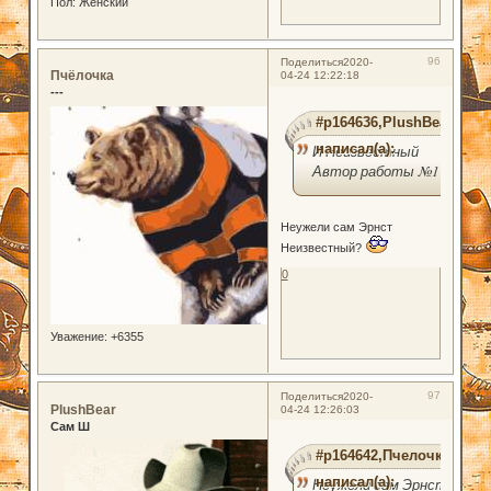
Пол:
Женский
96
Поделиться
2020-
Пчёлочка
04-24 12:22:18
---
#p164636,PlushBear
написал(а):
И Неизвестный
Автор работы №1
Неужели сам Эрнст
Неизвестный?
0
Уважение:
+6355
97
Поделиться
2020-
PlushBear
04-24 12:26:03
Сам Ш
#p164642,Пчелочка
написал(а):
Неужели сам Эрнст