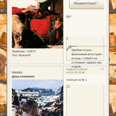
Неизвестный?
Ды!
0
Удобная штука -
Уважение:
+10573
фальшивая репутация:
Пол:
Мужской
всегда с собой и не
оттягивает карман при
ходьбе.
98
Поделиться
2020-
Himiko
04-24 20:26:49
Душа компании
голосую за № 1
+2