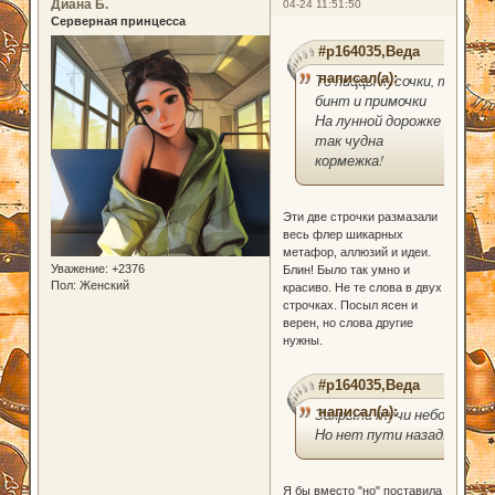
Диана Б.
04-24 11:51:50
Серверная принцесса
#p164035,Веда
написал(а):
То пиццы кусочки, то
бинт и примочки
На лунной дорожке
так чудна
кормежка!
Эти две строчки размазали
весь флер шикарных
метафор, аллюзий и идеи.
Уважение:
+2376
Блин! Было так умно и
Пол:
Женский
красиво. Не те слова в двух
строчках. Посыл ясен и
верен, но слова другие
нужны.
#p164035,Веда
написал(а):
Закрыли тучи небо
Но нет пути назад.
Я бы вместо "но" поставила