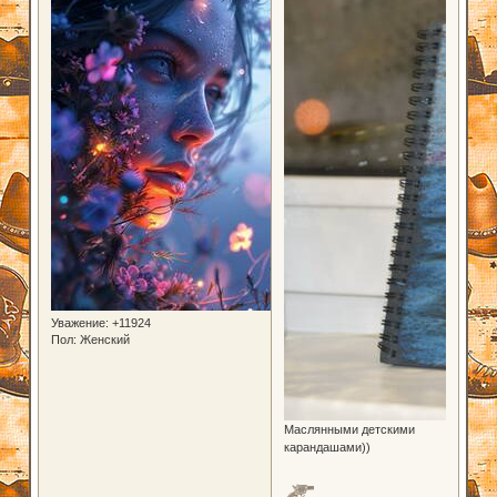
Уважение:
+11924
Пол:
Женский
Маслянными детскими
карандашами))