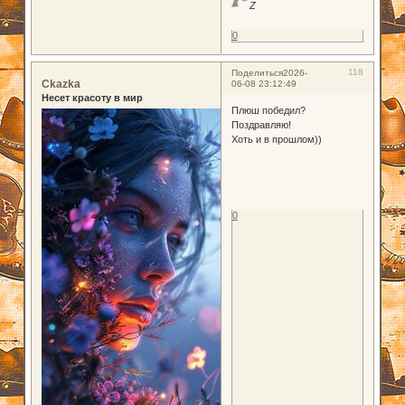
Z
0
118
Поделиться
2026-
Ckazka
06-08 23:12:49
Несет красоту в мир
Плюш победил?
Поздравляю!
Хоть и в прошлом))
0