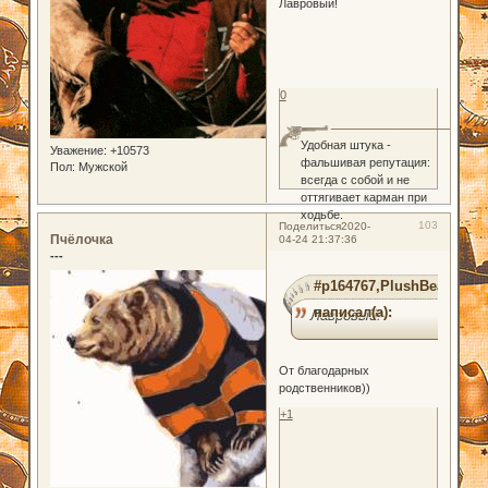
Лавровый!
0
Удобная штука -
Уважение:
+10573
фальшивая репутация:
Пол:
Мужской
всегда с собой и не
оттягивает карман при
ходьбе.
103
Поделиться
2020-
Пчёлочка
04-24 21:37:36
---
#p164767,PlushBear
написал(а):
Лавровый!
От благодарных
родственников))
+1