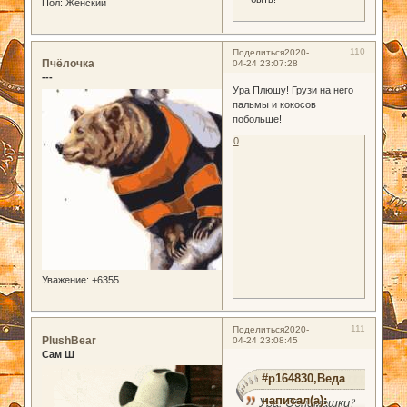
Пол:
Женский
110
Поделиться
2020-
Пчёлочка
04-24 23:07:28
---
Ура Плюшу! Грузи на него
пальмы и кокосов
побольше!
0
Уважение:
+6355
111
Поделиться
2020-
PlushBear
04-24 23:08:45
Сам Ш
#p164830,Веда
написал(а):
Ура! Обнимашки?