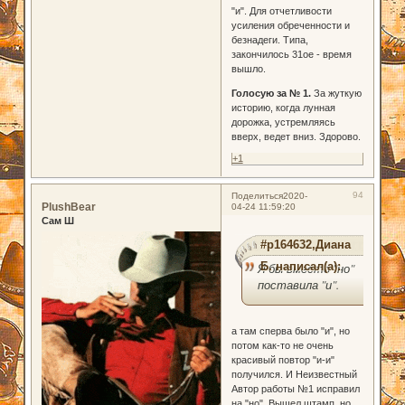
"и". Для отчетливости
усиления обреченности и
безнадеги. Типа,
закончилось 31ое - время
вышло.
Голосую за № 1.
За жуткую
историю, когда лунная
дорожка, устремляясь
вверх, ведет вниз. Здорово.
+1
94
Поделиться
2020-
PlushBear
04-24 11:59:20
Сам Ш
#p164632,Диана
Б. написал(а):
Я бы вместо "но"
поставила "и".
а там сперва было "и", но
потом как-то не очень
красивый повтор "и-и"
получился. И Неизвестный
Автор работы №1 исправил
на "но". Вышел штамп, но