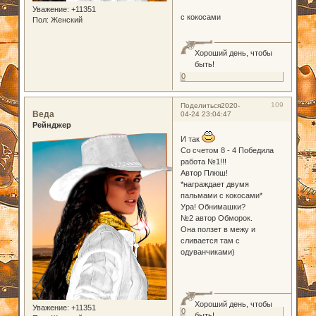
Уважение:
+11351
с кокосами
Пол:
Женский
Хороший день, чтобы
быть!
0
109
Поделиться
2020-
Веда
04-24 23:04:47
Рейнджер
И так
Со счетом 8 - 4 Победила
работа №1!!!
Автор Плюш!
*награждает двумя
пальмами с кокосами*
Ура! Обнимашки?
№2 автор Обморок.
Она ползет в межу и
сливается там с
одуванчиками)
Хороший день, чтобы
Уважение:
+11351
0
быть!