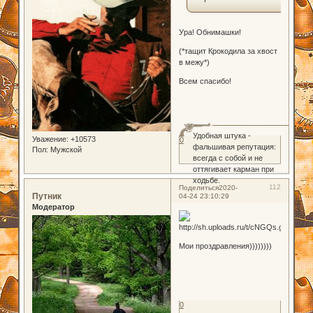
Ура! Обнимашки!
(*тащит Крокодила за хвост
в межу*)
Всем спасибо!
Удобная штука -
Уважение:
+10573
0
фальшивая репутация:
Пол:
Мужской
всегда с собой и не
оттягивает карман при
ходьбе.
112
Поделиться
2020-
Путник
04-24 23:10:29
Модератор
Мои проздравления))))))))
0