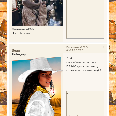
Уважение:
+1275
Пол:
Женский
99
Поделиться
2020-
Веда
04-24 20:37:31
Рейнджер
7 - 4
Спасибо всем за голоса
В 23-00 дуэль закрою тут,
кто не проголосовал ещё?
0