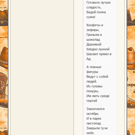
Готовьте лучше
сладость,
Бедой полна
сума!
Конфеты и
зефиры,
Грильяж и
шоколад
Дорожкой
бледно-лунной
Шагают прямо в
Ад.
А темные
фигуры
Ведут с собой
людей.
Их головы
понуры,
Им жить среди
чертей
Закончился
октябрь
И в парке
листопад
Закрыли тучи
небо