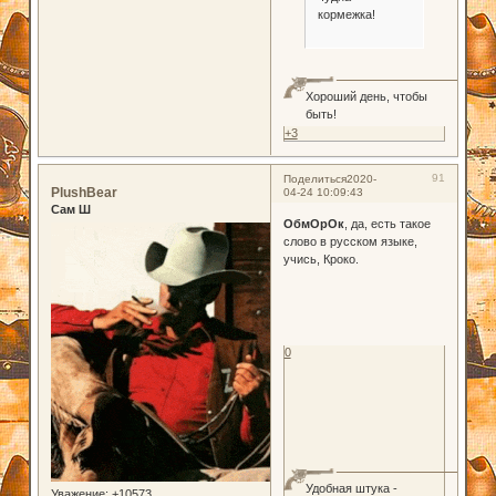
кормежка!
Хороший день, чтобы
быть!
+3
91
Поделиться
2020-
PlushBear
04-24 10:09:43
Сам Ш
ОбмОрОк
, да, есть такое
слово в русском языке,
учись, Кроко.
0
Удобная штука -
Уважение:
+10573