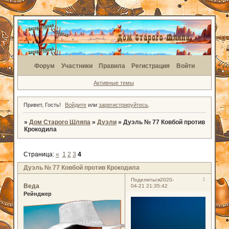
Форум
Участники
Правила
Регистрация
Войти
Активные темы
Привет, Гость!
Войдите
или
зарегистрируйтесь
.
»
Дом Старого Шляпа
»
Дуэли
»
Дуэль № 77 Ковбой против
Крокодила
Страница:
«
1
2
3
4
Дуэль № 77 Ковбой против Крокодила
1
Поделиться
2020-
Веда
04-21 21:35:42
Рейнджер