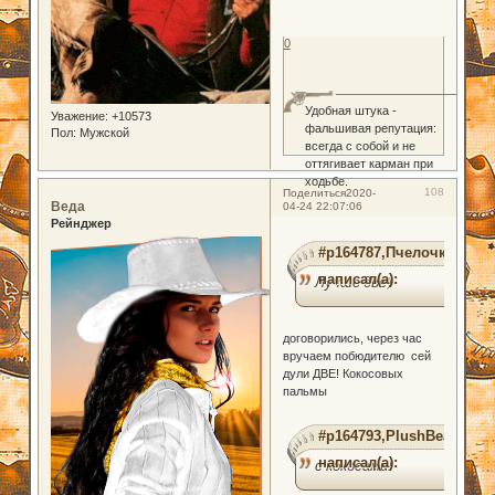
0
Удобная штука -
Уважение:
+10573
фальшивая репутация:
Пол:
Мужской
всегда с собой и не
оттягивает карман при
ходьбе.
108
Поделиться
2020-
Веда
04-24 22:07:06
Рейнджер
#p164787,Пчелочка
написал(а):
Лучше две)
договорились, через час
вручаем побюдителю сей
дули ДВЕ! Кокосовых
пальмы
#p164793,PlushBear
написал(а):
с кокосами!