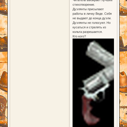
стихотворение.
Дуэлянты присылают
работы в личку Веде. Себя
не выдают до конца дуэли.
Дуэлянты не голосуют. Но
кусаться и стрелять из
кольта разрешается.
Кто кого?