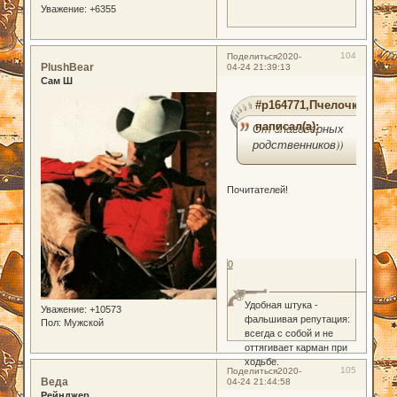
Уважение:
+6355
104
Поделиться
2020-
PlushBear
04-24 21:39:13
Сам Ш
#p164771,Пчелочка
написал(а):
От благодарных
родственников))
Почитателей!
0
Удобная штука -
Уважение:
+10573
фальшивая репутация:
Пол:
Мужской
всегда с собой и не
оттягивает карман при
ходьбе.
105
Поделиться
2020-
Веда
04-24 21:44:58
Рейнджер