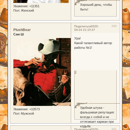
Хороший день, чтобы
Уважение:
+11351
быть!
Пол:
Женский
100
Поделиться
2020-
PlushBear
04-24 21:15:47
Сам Ш
Ура!
Какой талантливый автор
работы №1!
0
Удобная штука -
Уважение:
+10573
фальшивая репутация:
Пол:
Мужской
всегда с собой и не
оттягивает карман при
ходьбе.
101
Поделиться
2020-