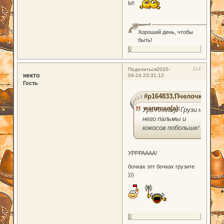
Ы!
Хороший день, чтобы
быть!
0
114
Поделиться
2020-
некто
04-24 23:31:12
Гость
#p164833,Пчелочка
написал(а):
Ура Плюшу! Грузи на
него пальмы и
кокосов побольше!
УРРРАААА!
бочках зпт бочках грузите
)))
0