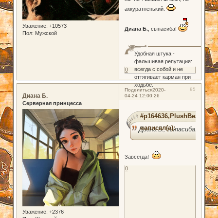
аккуратненький.
Уважение:
+10573
Диана Б.
, сыпасиба!
Пол:
Мужской
Удобная штука -
фальшивая репутация:
всегда с собой и не
0
оттягивает карман при
ходьбе.
95
Поделиться
2020-
Диана Б.
04-24 12:00:26
Серверная принцесса
#p164636,PlushBear
написал(а):
Диана Б., сыпасиба!
Завсегда!
0
Уважение:
+2376