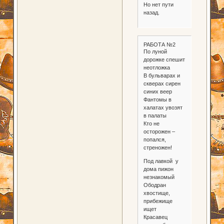
Но нет пути
назад.
РАБОТА №2
По луной
дорожке спешит
неотложка
В бульварах и
скверах сирен
синих веер
Фантомы в
халатах увозят
в палаты
Кто не
осторожен –
попался,
стреножен!
Под лавкой у
дома пижон
незнакомый
Ободран
хвостище,
прибежище
ищет
Красавец