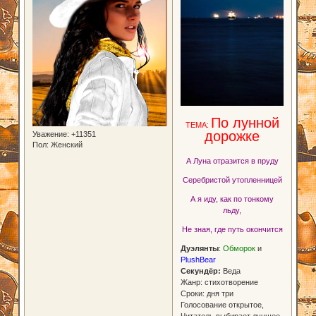
По лунной
ТЕМА:
дорожке
Уважение:
+11351
Пол:
Женский
А Луна отразится в пруду
Серебристой утопленницей
А я иду, как по тонкому
льду,
Не зная, где путь окончится
Дуэлянты
:
Обморок
и
PlushBear
Секундёр:
Веда
Жанр: стихотворение
Сроки: дня три
Голосование открытое,
Читатель выбирает лучшее