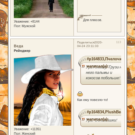
Для плюсов.
Уважение:
+8144
Пол:
Мужской
113
Поделиться
2020-
Веда
04-24 23:11:33
Рейнджер
#p164833,Пчелочка
написал(а):
Ура Плюшу! Грузи на
него пальмы и
кокосов побольше!
Как ему повезло-то!
#p164834,PlushBear
написал(а):
Ура! Обнимашки!
Уважение:
+11351
Пол:
Женский