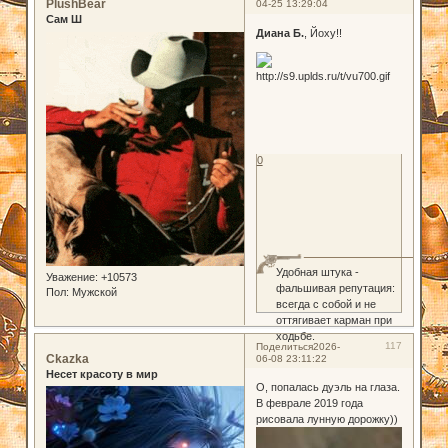
PlushBear
04-25 13:29:04
Сам Ш
Диана Б.
, Йоху!!
0
Удобная штука -
Уважение:
+10573
фальшивая репутация:
Пол:
Мужской
всегда с собой и не
оттягивает карман при
ходьбе.
117
Поделиться
2026-
Ckazka
06-08 23:11:22
Несет красоту в мир
О, попалась дуэль на глаза.
В феврале 2019 года
рисовала лунную дорожку))