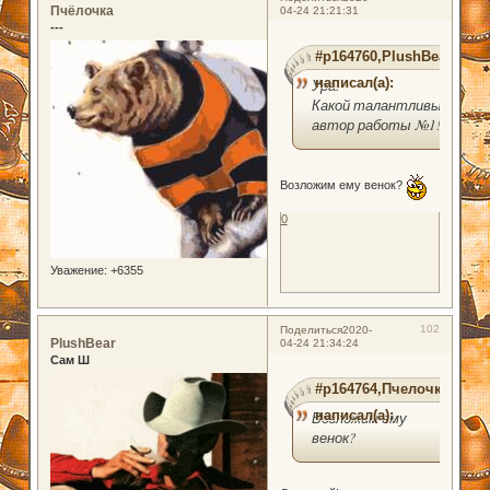
Пчёлочка
04-24 21:21:31
---
#p164760,PlushBear
написал(а):
Ура!
Какой талантливый
автор работы №1!
Возложим ему венок?
0
Уважение:
+6355
102
Поделиться
2020-
PlushBear
04-24 21:34:24
Сам Ш
#p164764,Пчелочка
написал(а):
Возложим ему
венок?