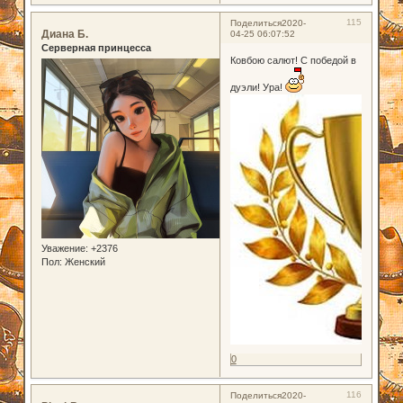
115
Поделиться
2020-
Диана Б.
04-25 06:07:52
Серверная принцесса
Ковбою салют! С победой в
дуэли! Ура!
Уважение:
+2376
Пол:
Женский
0
116
Поделиться
2020-