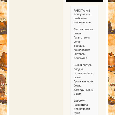
РАБОТА №1
Хеллуинское,
разбойно-
мистическое
Листва совсем
опала,
Голы стволы
осин.
Вообще,
похолодало:
Октябрь.
Хеллоуин!
Сияют звезды
бледно
В тьме неба за
окном
Гроза живущих
бедно
Уже идет к ним
в дом
Дорожку
намостила
Для нечести
Луна