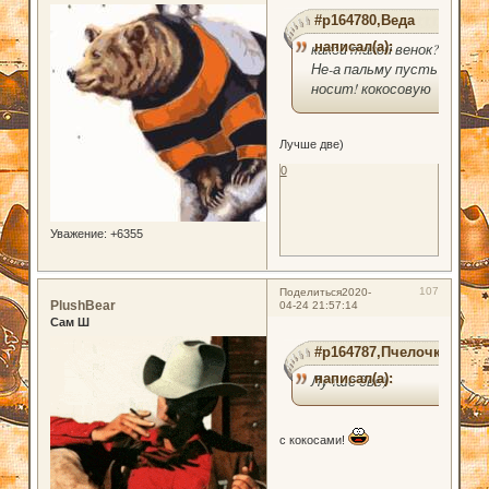
#p164780,Веда
написал(а):
какой такой венок?
Не-а пальму пусть
носит! кокосовую
Лучше две)
0
Уважение:
+6355
107
Поделиться
2020-
PlushBear
04-24 21:57:14
Сам Ш
#p164787,Пчелочка
написал(а):
Лучше две)
с кокосами!