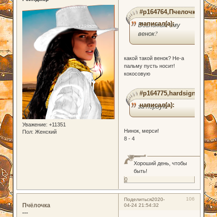
#p164764,Пчелочка
написал(а):
Возложим ему
венок?
какой такой венок? Не-а
пальму пусть носит!
кокосовую
#p164775,hardsign
написал(а):
за первую
Уважение:
+11351
Нинок, мерси!
Пол:
Женский
8 - 4
Хороший день, чтобы
быть!
0
106
Поделиться
2020-
Пчёлочка
04-24 21:54:32
---