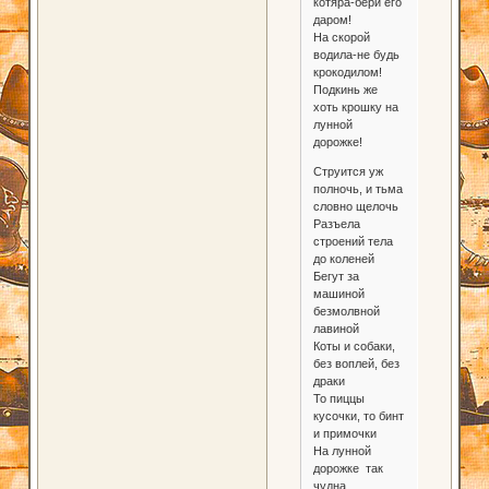
котяра-бери его
даром!
На скорой
водила-не будь
крокодилом!
Подкинь же
хоть крошку на
лунной
дорожке!
Струится уж
полночь, и тьма
словно щелочь
Разъела
строений тела
до коленей
Бегут за
машиной
безмолвной
лавиной
Коты и собаки,
без воплей, без
драки
То пиццы
кусочки, то бинт
и примочки
На лунной
дорожке так
чудна