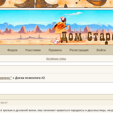
Форум
Участники
Правила
Регистрация
Войти
Активные темы
амперс"
»
Доска психолога #2
:59:57
ся зрелым в духовной жизни, ему начинают нравиться парадоксы и двусмыслицы, нео