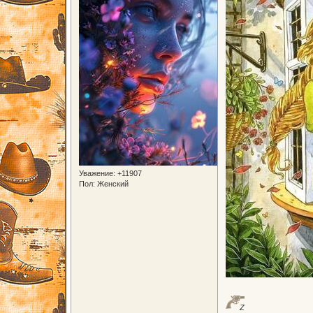
Уважение:
+11907
Пол:
Женский
Z