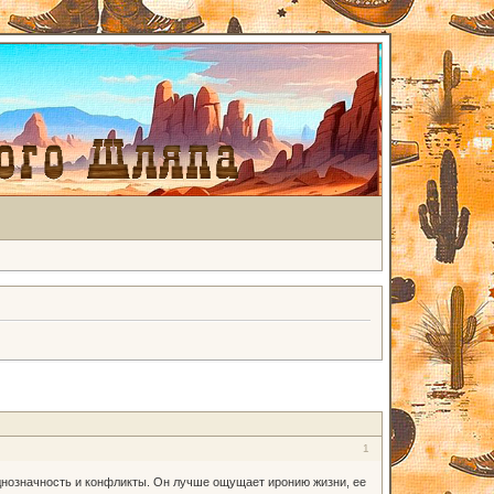
1
днозначность и конфликты. Он лучше ощущает иронию жизни, ее