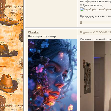
метафоричность и юмор.
© Джек Корнфилд
Предыдущая часть тем
0
Ckazka
Поделиться
2026-04-30 21
Несет красоту в мир
Ооочень страшный коте