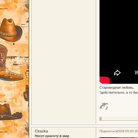
Старомодная любовь.
*действительно, а то б
Z
0
Ckazka
Поделиться
2026-05-20 22
Несет красоту в мир