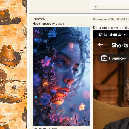
+2
Ckazka
Поделиться
2026-05-13 12
Несет красоту в мир
Когда отношения вне бр
Уважение:
+11907