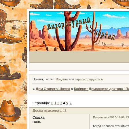
Привет, Гость!
Войдите
или
зарегистрируйтесь
.
»
Дом Старого Шляпа
»
Кабинет Домашнего доктора "П
Страница:
«
1
2
3
4
5
»
Доска психолога #2
Скаzka
Поделиться
2025-11-06 13
Гость
Когда человек становит