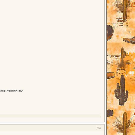
лись непонятно
94