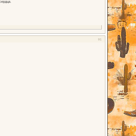
сердца.
91