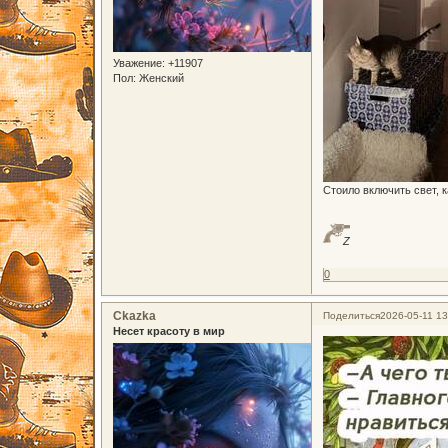
Уважение:
+11907
Пол:
Женский
Стоило включить свет, к
Z
0
Ckazka
Поделиться
2026-05-11 13
Несет красоту в мир