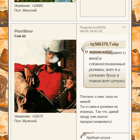
Уважение:
+10685
Пол:
Женский
34
Поделиться
2026-
PlushBear
06-03 19:42:32
Сам Ш
#p586379,Тэйр
написал(а):
Никто не играет со
мной в
сложносочиненные
ролевки, вот я и
изливаю душу в
такие вот штуки))
Поплачь о нем, пока он
живой!
Ты и сама в ролевки не
играешь. Так что, давай
Уважение:
+10573
проду уже,хватит
Пол:
Мужской
прокрастинировать!
Удобная штука -