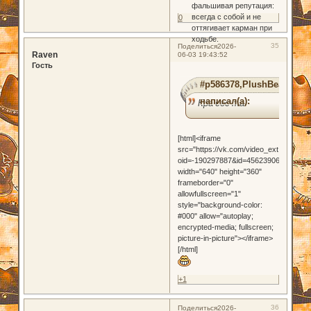
фальшивая репутация:
всегда с собой и не
0
оттягивает карман при
ходьбе.
35
Поделиться
2026-
Raven
06-03 19:43:52
Гость
#p586378,PlushBear
написал(а):
Кра сес та!
[html]<iframe
src="https://vk.com/video_ext.php?
oid=-190297887&id=456239062&hash=
width="640" height="360"
frameborder="0"
allowfullscreen="1"
style="background-color:
#000" allow="autoplay;
encrypted-media; fullscreen;
picture-in-picture"></iframe>
[/html]
+1
36
Поделиться
2026-