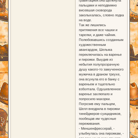
гравитацией.она щелкнула
пальцами и неподвижно
висевшая сковорода
заколыхалась, словно лодка
на воде.
Так же лишились
притяжения все чашки и
тарелки, и даже чайник.
Полюбовавшись созданным
художественным
авангардом, Шельма
переключилась на варенье
и пирожки. Выудив из
небытия полупрозрачную
душу какого-то замученного
мужичка в драном треухе,
она всунула его в банку с
вареньем и тщательно
взболтала. Одушевленное
варенье захлюпало и
попросило махорки.
Погрозив ему пальцем,
Шелл внедрила в пирожки
тинейджеров-суицидников,
пообещав им чудесные
переживания.
- Меншенфрессерай, -
улыбнулась она пирожкам, -