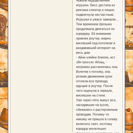
лежали недоделанные
игрушки. Бесс достала из
рюкзака секатор и хищно
подмигнула несчастным.
Игрушки в ужасе замерли....
Тем временем Шельма
продолжала двигаться по
коридору. Её внимание
привлек роутер, мирно
висевший под потолком и
раздававший интернет на
весь дом.
- Айне кляйне Клиппе, ист
эйн гроссес Абзац, -
негромко рассмеялась она.
Взлетев к потолку, она
резким движением руки
отсекла все провода,
идущие в роутер. После
чего нырнула в зеркало,
висевшее на стене.
Уже через пять минут все,
заседавшие на кухне,
сбежались к растерзанным
проводам. Почему-то
никому не пришло в голову
включить свет, поэтому
коридор мельтешил