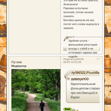
это вам не из окон прыгать.
Ахахахаха!
Пирожки испуганно
молчали, потом начали
хныкать.
Бесовка цыкнула на них,
после чего снова нырнула в
зеркало.
Удобная штука -
фальшивая репутация:
всегда с собой и не
+2
оттягивает карман при
ходьбе.
37
Поделиться
2026-
Путник
06-05 10:52:39
Модератор
#p586522,PlushBear
написал(а):
затянул
баритональным
фальцетом сперва
про несдающийся
Варяг