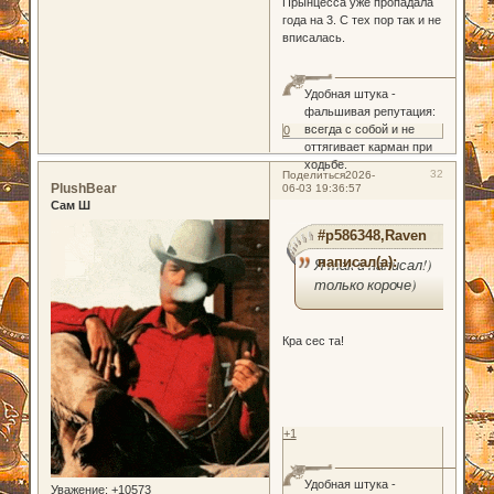
Прынцесса уже пропадала
года на 3. С тех пор так и не
вписалась.
Удобная штука -
фальшивая репутация:
всегда с собой и не
0
оттягивает карман при
ходьбе.
32
Поделиться
2026-
PlushBear
06-03 19:36:57
Сам Ш
#p586348,Raven
написал(а):
Я так и написал!)
только короче)
Кра сес та!
+1
Удобная штука -
Уважение:
+10573