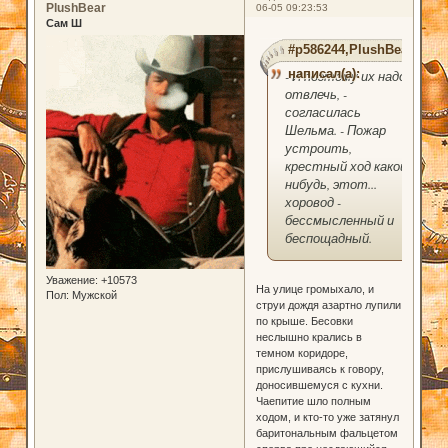
PlushBear
06-05 09:23:53
Сам Ш
#p586244,PlushBear
написал(а):
- И поэтому их надо
отвлечь, -
согласилась
Шельма. - Пожар
устроить,
крестный ход какой-
нибудь, этот...
хоровод -
бессмысленный и
беспощадный.
Уважение:
+10573
На улице громыхало, и
Пол:
Мужской
струи дождя азартно лупили
по крыше. Бесовки
неслышно крались в
темном коридоре,
прислушиваясь к говору,
доносившемуся с кухни.
Чаепитие шло полным
ходом, и кто-то уже затянул
баритональным фальцетом