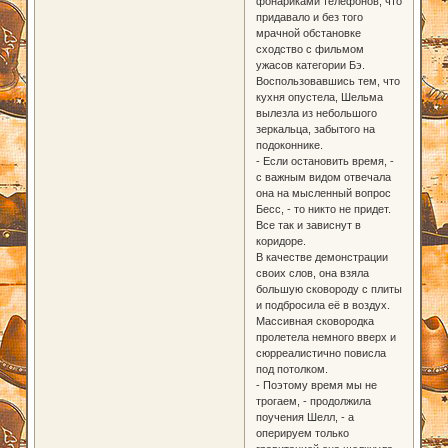
фонариками телефонов, что
придавало и без того
мрачной обстановке
сходство с фильмом
ужасов категории Бэ.
Воспользовавшись тем, что
кухня опустела, Шельма
вылезла из небольшого
зеркальца, забытого на
подоконнике.
- Если остановить время, -
с важным видом отвечала
она на мысленный вопрос
Бесс, - то никто не придет.
Все так и зависнут в
коридоре.
В качестве демонстрации
своих слов, она взяла
большую сковороду с плиты
и подбросила её в воздух.
Массивная сковородка
пролетела немного вверх и
сюрреалистично повисла
под потолком.
- Поэтому время мы не
трогаем, - продолжила
поучения Шелл, - а
оперируем только