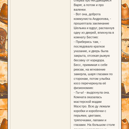
сперва про несдающийся
Варяг, а потом и про
валенки.
- Вот она, доброта
коммуниста Андропова, -
прошептала заклинание
Шельма и вдруг, распахнув
одну из дверей, впихнула в
комнату Бестию:
- Приберись там, -
последовало краткое
указание, и дверь была
закрыта, отсекая рыжую
бесовку от коридора.
Бесс, прижимая к себе
рюкзак, на мгновение
замерла, шаря глазами по
сторонам, потом улыбка
косо перечеркнула её
физиономию:
- Гы-ы! - выдохнула она.
Комната оказалась
мастерской мадам
Маэстро. Всю ду лежали
коробки и коробочки с
перьями, цветами,
тряпочками, лапами и
глазами. На большом столе