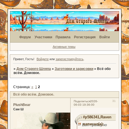
Форум
Участники
Правила
Регистрация
Войти
Активные темы
Привет, Гость!
Войдите
или
зарегистрируйтесь
.
»
Дом Старого Шляпа
»
Заготовки и зарисовки
»
Всë обо
всëм. Домовое.
Страница:
«
1
2
Всë обо всëм. Домовое.
31
Поделиться
2026-
PlushBear
06-03 19:36:00
Сам Ш
#p586341,Raven
написал(а):
Был примерно