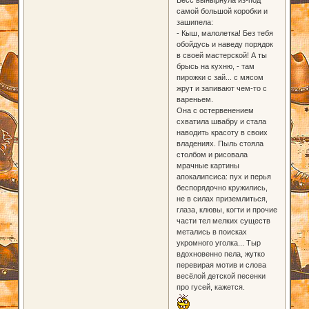
Бесс вынырнула из-под
самой большой коробки и
зашипела:
- Кыш, малолетка! Без тебя
обойдусь и наведу порядок
в своей мастерской! А ты
брысь на кухню, - там
пирожки с зай... с мясом
жрут и запивают чем-то с
вареньем.
Она с остервенением
схватила швабру и стала
наводить красоту в своих
владениях. Пыль стояла
столбом и рисовала
мрачные картины
апокалипсиса: пух и перья
беспорядочно кружились,
не в силах приземлиться,
глаза, клювы, когти и прочие
части тел мелких существ
метались в поисках
укромного уголка... Тыр
вдохновенно пела, жутко
перевирая мотив и слова
весёлой детской песенки
про гусей, кажется.