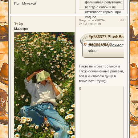
фальшивая репутация:
Пол:
Мужской
всегда с собой и не
оттягивает карман при
ходьбе.
33
Поделиться
2026-
Тэйр
06-03 19:38:19
Маэстро
#p586377,PlushBear
написал(а):
очевидно,художественная
идея.
Никто не играет со мной в
сложносочиненные ролевки,
вот я и изливаю душу в
такие вот штуки))
0