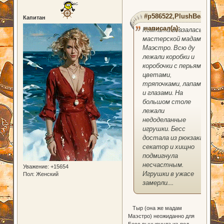
#p586522,PlushBear
Капитан
написал(а):
Комната оказалась
мастерской мадам
Маэстро. Всю ду
лежали коробки и
коробочки с перьями,
цветами,
тряпочками, лапами
и глазами. На
большом столе
лежали
недоделанные
игрушки. Бесс
достала из рюкзака
секатор и хищно
подмигнула
несчастным.
Уважение:
+15654
Игрушки в ужасе
Пол:
Женский
замерли....
Тыр (она же мадам
Маэстро) неожиданно для