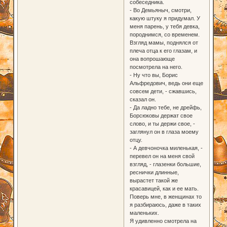
собеседника.
- Во Демьяныч, смотри,
какую штуку я придумал. У
меня парень, у тебя девка,
породнимся, со временем.
Взгляд мамы, поднялся от
плеча отца к его глазам, и
она вопрошающе
посмотрела на него.
- Ну что вы, Борис
Альфредович, ведь они еще
совсем дети, - сжавшись,
сказал он.
- Да ладно тебе, не дрейфь,
Борсюковы держат свое
слово, и ты держи свое, -
заглянул он в глаза моему
отцу.
- А девчоночка миленькая, -
перевел он на меня свой
взгляд, - глазенки большие,
реснички длинные,
вырастет такой же
красавицей, как и ее мать.
Поверь мне, в женщинах то
я разбираюсь, даже в таких
маленьких.
Я удивленно смотрела на