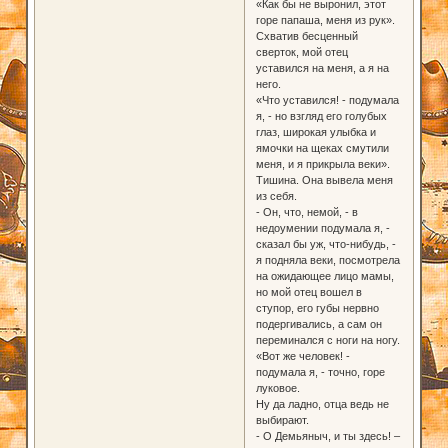
«Как бы не выронил, этот
горе папаша, меня из рук».
Схватив бесценный
сверток, мой отец
уставился на меня, а я на
него.
«Что уставился! - подумала
я, - но взгляд его голубых
глаз, широкая улыбка и
ямочки на щеках смутили
меня, и я прикрыла веки».
Тишина. Она вывела меня
из себя.
- Он, что, немой, - в
недоумении подумала я, -
сказал бы уж, что-нибудь, -
я подняла веки, посмотрела
на ожидающее лицо мамы,
но мой отец вошел в
ступор, его губы нервно
подергивались, а сам он
переминался с ноги на ногу.
«Вот же человек! -
подумала я, - точно, горе
луковое.
Ну да ладно, отца ведь не
выбирают.
- О Демьяныч, и ты здесь! –