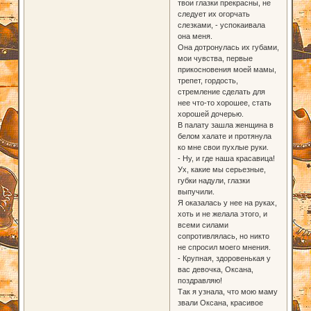
твои глазки прекрасны, не
следует их огорчать
слезками, - успокаивала
она меня.
Она дотронулась их губами,
мои чувства, первые
прикосновения моей мамы,
трепет, гордость,
стремление сделать для
нее что-то хорошее, стать
хорошей дочерью.
В палату зашла женщина в
белом халате и протянула
ко мне свои пухлые руки.
- Ну, и где наша красавица!
Ух, какие мы серьезные,
губки надули, глазки
выпучили.
Я оказалась у нее на руках,
хоть и не желала этого, и
всеми силами
сопротивлялась, но никто
не спросил моего мнения.
- Крупная, здоровенькая у
вас девочка, Оксана,
поздравляю!
Так я узнала, что мою маму
звали Оксана, красивое