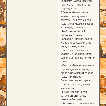
«Харизма, удача, все при
нем. Не то, что мой отец, -
вздохнула я».
Обнажив белые зубы в
улыбке, он подскочил к
эскорту и выхватил свое
чадо из рук медика. Поднял
его вверх, причитая:
- Мой сын, мой сын! -
Богатырь, Владимир
Борисович, мой наследник!
Я заметила, как мой отец
кивнул маме, и они
попытались незаметно
удалиться, со сцены игры
буйного актера, но не тут-то
было.
- Смотри Демьян, - громила
перегородил нам дорогу,
гордо показывая отцу свое
чадо, - Владимир
Борисович, не находишь,
прям я в детстве, как две
капли воды.
- Ну да, как две капли, -
устало ответил отец,
пытаясь быстрей
избавиться, от назойливого