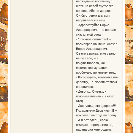
неожиданно воскликнул
шатен в белой футболке,
появившийся в дверях.
Он быстрыми шагами
направлялся к нам.
- Здравствуйте Борис
Альфредович, - не весело
сказал мой отец.
- Это твое богатство! –
посмотрев на меня, сказал
Борис Альфредович.
От его взгляда, мне стало
не по себе, и я
почувствовала, как
множество мурашек
пробежало по моему телу.
- Кого родили, мальчика или
девочку, - с любопытством
спросил он.
- Девочку, Олечку, -
пожимая плечами, сказал
отец.
- Девчушка, это здорово!!! -
Поздравляю Демьяныч!!! –
похлопал он отца по плечу.
- А я вот здесь, свою
ожидаю, - продолжил он, -
пацана она мне родила.