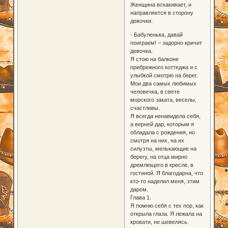
Женщина вскакивает, и
направляется в сторону
девочки.
- Бабуленька, давай
поиграем! – задорно кричит
девочка.
Я стою на балконе
прибрежного коттеджа и с
улыбкой смотрю на берег.
Мои два самых любимых
человечка, в свете
морского заката, веселы,
счастливы.
Я всегда ненавидела себя,
а верней дар, которым я
обладала с рождения, но
смотря на них, на их
силуэты, мелькающие на
берегу, на отца мирно
дремлющего в кресле, в
гостиной. Я благодарна, что
кто-то наделил меня, этим
даром.
Глава 1.
Я помню себя с тех пор, как
открыла глаза. Я лежала на
кровати, не шевелясь.