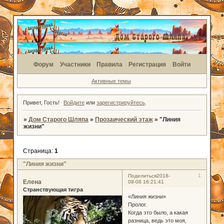
Форум
Участники
Правила
Регистрация
Войти
Активные темы
Привет, Гость!
Войдите
или
зарегистрируйтесь
.
»
Дом Старого Шляпа
»
Прозаический этаж
»
"Линия
жизни"
Страница:
1
"Линия жизни"
1
Поделиться
2018-
Елена
08-08 16:21:41
Странствующая тигра
«Линия жизни»
Пролог.
Когда это было, а какая
разница, ведь это моя,