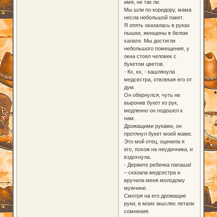
имя, не так ли.
Мы шли по коридору, мама
несла небольшой пакет.
Я опять оказалась в руках
пышки, женщины в белом
халате. Мы достигли
небольшого помещения, у
окна стоял человек с
букетом цветов.
- Кх, кх, - кашлянула
медсестра, отвлекая его от
дум.
Он обернулся, чуть не
выронив букет из рук,
медленно он подошел к
нам.
Дрожащими руками, он
протянул букет моей маме.
Это мой отец, оценила я
его, похож на неудачника, и
вздохнула.
- Держите ребенка папаша!
– сказала медсестра и
вручила меня молодому
мужчине.
Смотря на его дрожащие
руки, в моих мыслях летали
сомнения.