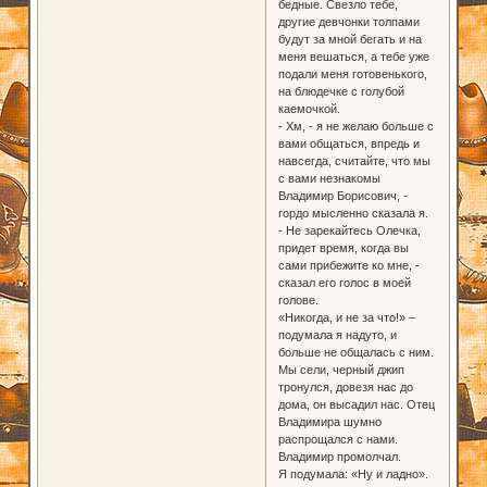
бедные. Свезло тебе,
другие девчонки толпами
будут за мной бегать и на
меня вешаться, а тебе уже
подали меня готовенького,
на блюдечке с голубой
каемочкой.
- Хм, - я не желаю больше с
вами общаться, впредь и
навсегда, считайте, что мы
с вами незнакомы
Владимир Борисович, -
гордо мысленно сказала я.
- Не зарекайтесь Олечка,
придет время, когда вы
сами прибежите ко мне, -
сказал его голос в моей
голове.
«Никогда, и не за что!» –
подумала я надуто, и
больше не общалась с ним.
Мы сели, черный джип
тронулся, довезя нас до
дома, он высадил нас. Отец
Владимира шумно
распрощался с нами.
Владимир промолчал.
Я подумала: «Ну и ладно».