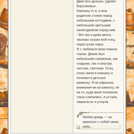
Джип все дальше, удалял
Борсюковых .
Наконец-то я, и мои
родители стояли перед
небольшим коттеджем, с
небольшим цветущим
палисадником перед ним.
- Вот мы и дома кроха, -
ласково сказал мой отец,
переступая порог.
Я с любопытством повела
глазки. Домик был
небольшим скромным, как
снаружи, так и изнутри,
чистым, светлым. Отец
отнес меня в комнату и
положил в детскую
кроватку. Я не обратила
внимания ни на комнату, ни
на то, куда меня положили,
глаза слипались, я устала,
закрыла их и уснула.
Люблю дождь — он
приносит с собой запах
неба…
+1