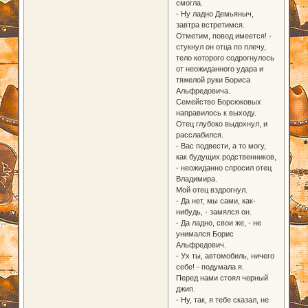
смогла.
- Ну ладно Демьяныч,
завтра встретимся.
Отметим, повод имеется! -
стукнул он отца по плечу,
тело которого содрогнулось
от неожиданного удара и
тяжелой руки Бориса
Альфредовича.
Семейство Борсюковых
направилось к выходу.
Отец глубоко выдохнул, и
расслабился.
- Вас подвести, а то могу,
как будущих родственников,
- неожиданно спросил отец
Владимира.
Мой отец вздрогнул.
- Да нет, мы сами, как-
нибудь, - замялся он.
- Да ладно, свои же, - не
унимался Борис
Альфредович.
- Ух ты, автомобиль, ничего
себе! - подумала я.
Перед нами стоял черный
джип.
- Ну, так, я тебе сказал, не