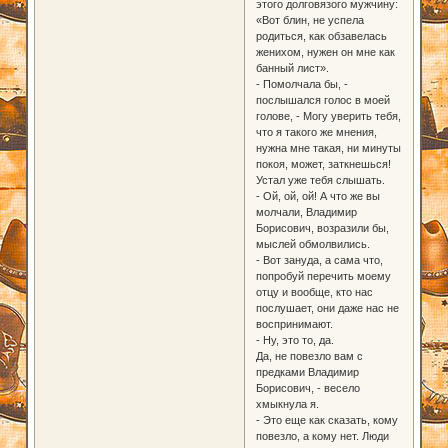
этого долговязого мужчину:
«Вот блин, не успела
родиться, как обзавелась
женихом, нужен он мне как
банный лист».
- Помолчала бы, -
послышался голос в моей
голове, - Могу уверить тебя,
что я такого же мнения,
нужна мне такая, ни минуты
покоя, может, заткнешься!
Устал уже тебя слышать.
- Ой, ой, ой! А что же вы
молчали, Владимир
Борисович, возразили бы,
мыслей обмолвились.
- Вот зануда, а сама что,
попробуй перечить моему
отцу и вообще, кто нас
послушает, они даже нас не
воспринимают.
- Ну, это то, да.
Да, не повезло вам с
предками Владимир
Борисович, - весело
хмыкнула я.
- Это еще как сказать, кому
повезло, а кому нет. Люди