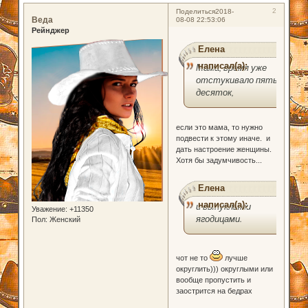
2
Поделиться
2018-
Веда
08-08 22:53:06
Рейнджер
Елена
написал(а):
Мама, время уже
отстукивало пятый
десяток,
если это мама, то нужно
подвести к этому иначе. и
дать настроение женщины.
Хотя бы задумчивость...
Елена
написал(а):
и выпуклыми
Уважение:
+11350
ягодицами.
Пол:
Женский
чот не то
лучше
округлить))) округлыми или
вообще пропустить и
заострится на бедрах