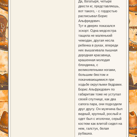
Да, богатыря, четыре
двести кг, представляешь,
вот такого, - с гордостью
расписывал Борис
Альфредович.
Тут в дверях показался
эскорт. Одна медсестра
тащила не маленький
чемодан, другая несла
ребенка в руках, впереди
них вышагивала пышная
дородная красавица,
крашенная молодая
блондинка, с
великолепными ногами,
большим бюстом и
покачивающимися при
ходьбе округлыми бедрами.
Борис Альфредович по
габаритам тоже не уступал
своей спутнице, как два
сапога пара, они подходили
друг другу. Он мужчина был
видный, крупный, рослый и
одет был с иголочки, серый
костюм как влитой сидел на
нем, галстук, белая
рубашка.