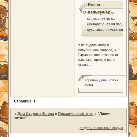
Елена
написал(а):
Я не обратила
внимания ни на
комнату, ни на то,
куда меня положили
я не видела маму и
испугавшись заорала)))
Странное впечатление от
рассказа, вроде и явь и
сказка...
Хороший день, чтобы
быть!
0
Страница:
1
»
Дом Старого Шляпа
»
Прозаический этаж
»
"Линия
жизни"
создать бесплатный форум