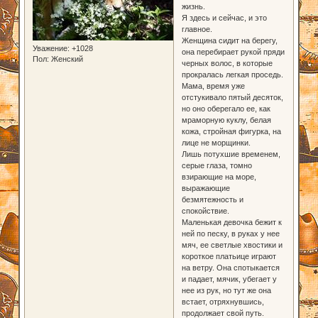
жизнь.
Я здесь и сейчас, и это
главное.
Женщина сидит на берегу,
Уважение:
+1028
она перебирает рукой пряди
Пол:
Женский
черных волос, в которые
прокралась легкая проседь.
Мама, время уже
отстукивало пятый десяток,
но оно оберегало ее, как
мраморную куклу, белая
кожа, стройная фигурка, на
лице не морщинки.
Лишь потухшие временем,
серые глаза, томно
взирающие на море,
выражающие
безмятежность и
спокойствие.
Маленькая девочка бежит к
ней по песку, в руках у нее
мяч, ее светлые хвостики и
короткое платьице играют
на ветру. Она спотыкается
и падает, мячик, убегает у
нее из рук, но тут же она
встает, отряхнувшись,
продолжает свой путь.