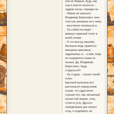
они не бедные, буду, как
сыр в масле кататься, -
задрав носик, передал он.
- Жирок не наешьте
Владимир Борисович, мне
толстые женишки не к чему,
- мысленно хихикнула я.
- За собой последи! –
крикнул нервный голос в
моей голове.
- А это выход, вашему
батеньке ведь нравятся
женщины красивые, -
задумалась я, - и вам, ведь
не понравится невеста
пышка. Да, Владимир
Борисович. Буду
стараться!!!
- Ну и дура, - сказал тихий
голос.
Крупный мужчина все
распинался перед моим
отцом, тот удрученно
слушал его, как загнанный
пушистый зверек, отец
стоял в углу. Другого
определения для своего
отца, я подобрать не