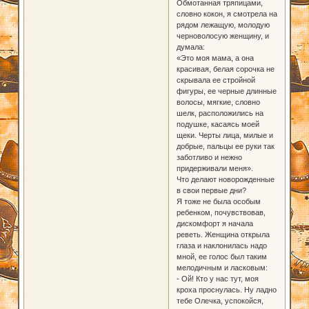
Обмотанная тряпицами,
словно кокон, я смотрела на
рядом лежащую, молодую
черноволосую женщину, и
думала:
«Это моя мама, а она
красивая, белая сорочка не
скрывала ее стройной
фигуры, ее черные длинные
волосы, мягкие, словно
шелк, расположились на
подушке, касаясь моей
щеки. Черты лица, милые и
добрые, пальцы ее руки так
заботливо и нежно
придерживали меня».
Что делают новорожденные
в свои первые дни?
Я тоже не была особым
ребенком, почувствовав,
дискомфорт я начала
реветь. Женщина открыла
глаза и наклонилась надо
мной, ее голос был таким
мелодичным и ласковым:
- Ой! Кто у нас тут, моя
кроха проснулась. Ну ладно
тебе Олечка, успокойся,