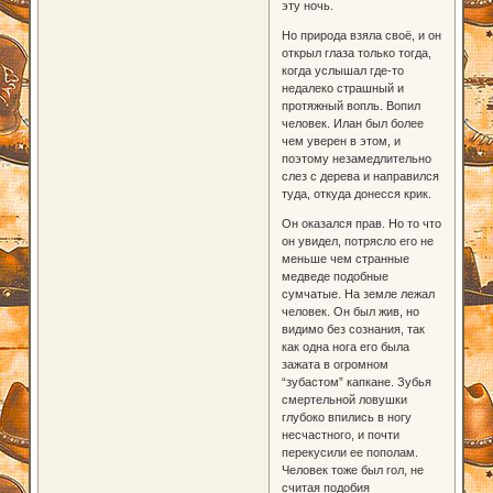
эту ночь.
Но природа взяла своё, и он
открыл глаза только тогда,
когда услышал где-то
недалеко страшный и
протяжный вопль. Вопил
человек. Илан был более
чем уверен в этом, и
поэтому незамедлительно
слез с дерева и направился
туда, откуда донесся крик.
Он оказался прав. Но то что
он увидел, потрясло его не
меньше чем странные
медведе подобные
сумчатые. На земле лежал
человек. Он был жив, но
видимо без сознания, так
как одна нога его была
зажата в огромном
“зубастом” капкане. Зубья
смертельной ловушки
глубоко впились в ногу
несчастного, и почти
перекусили ее пополам.
Человек тоже был гол, не
считая подобия