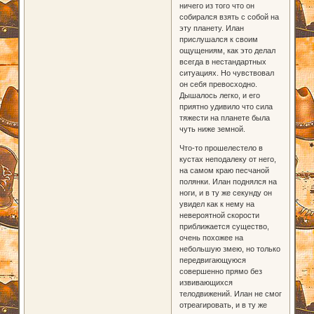
ничего из того что он
собирался взять с собой на
эту планету. Илан
прислушался к своим
ощущениям, как это делал
всегда в нестандартных
ситуациях. Но чувствовал
он себя превосходно.
Дышалось легко, и его
приятно удивило что сила
тяжести на планете была
чуть ниже земной.
Что-то прошелестело в
кустах неподалеку от него,
на самом краю песчаной
полянки. Илан поднялся на
ноги, и в ту же секунду он
увидел как к нему на
невероятной скорости
приближается существо,
очень похожее на
небольшую змею, но только
передвигающуюся
совершенно прямо без
извивающихся
телодвижений. Илан не смог
отреагировать, и в ту же