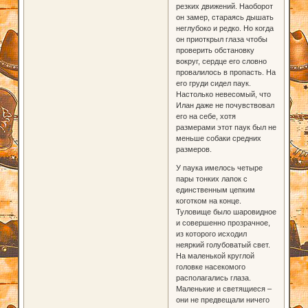
резких движений. Наоборот
он замер, стараясь дышать
неглубоко и редко. Но когда
он приоткрыл глаза чтобы
проверить обстановку
вокруг, сердце его словно
провалилось в пропасть. На
его груди сидел паук.
Настолько невесомый, что
Илан даже не почувствовал
его на себе, хотя
размерами этот паук был не
меньше собаки средних
размеров.
У паука имелось четыре
пары тонких лапок с
единственным цепким
коготком на конце.
Туловище было шаровидное
и совершенно прозрачное,
из которого исходил
неяркий голубоватый свет.
На маленькой круглой
головке насекомого
располагались глаза.
Маленькие и светящиеся –
они не предвещали ничего