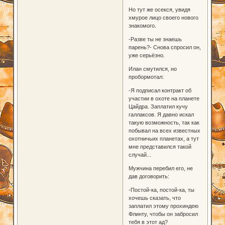
Но тут же осекся, увидя
хмурое лицо своего нового
знакомого.
-Разве ты не знаешь
парень?- Снова спросил он,
уже серьёзно.
Илан смутился, но
пробормотал:
-Я подписал контракт об
участии в охоте на планете
Цайдра. Заплатил кучу
галлаксов. Я давно искал
такую возможность, так как
побывал на всех известных
охотничьих планетах, а тут
мне представился такой
случай...
Мужчина перебил его, не
дав договорить:
-Постой-ка, постой-ка, ты
хочешь сказать, что
заплатил этому прохиндею
Флинту, чтобы он забросил
тебя в этот ад?