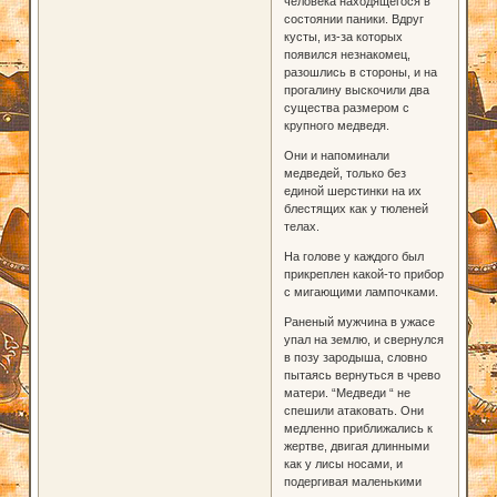
человека находящегося в
состоянии паники. Вдруг
кусты, из-за которых
появился незнакомец,
разошлись в стороны, и на
прогалину выскочили два
существа размером с
крупного медведя.
Они и напоминали
медведей, только без
единой шерстинки на их
блестящих как у тюленей
телах.
На голове у каждого был
прикреплен какой-то прибор
с мигающими лампочками.
Раненый мужчина в ужасе
упал на землю, и свернулся
в позу зародыша, словно
пытаясь вернуться в чрево
матери. “Медведи “ не
спешили атаковать. Они
медленно приближались к
жертве, двигая длинными
как у лисы носами, и
подергивая маленькими