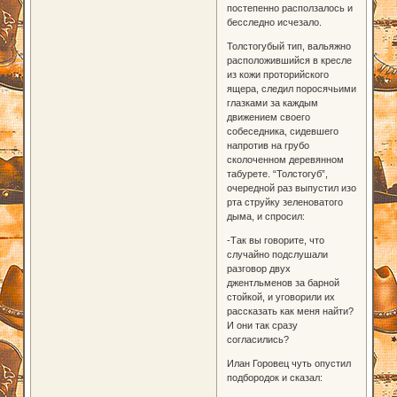
постепенно расползалось и
бесследно исчезало.
Толстогубый тип, вальяжно
расположившийся в кресле
из кожи проторийского
ящера, следил поросячьими
глазками за каждым
движением своего
собеседника, сидевшего
напротив на грубо
сколоченном деревянном
табурете. “Толстогуб”,
очередной раз выпустил изо
рта струйку зеленоватого
дыма, и спросил:
-Так вы говорите, что
случайно подслушали
разговор двух
джентльменов за барной
стойкой, и уговорили их
рассказать как меня найти?
И они так сразу
согласились?
Илан Горовец чуть опустил
подбородок и сказал: