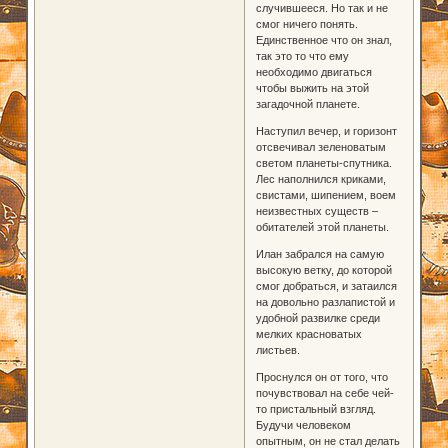
случившееся. Но так и не
смог ничего понять.
Единственное что он знал,
так это то что ему
необходимо двигаться
чтобы выжить на этой
загадочной планете.
Наступил вечер, и горизонт
отсвечивал зеленоватым
светом планеты-спутника.
Лес наполнился криками,
свистами, шипением, воем
неизвестных существ –
обитателей этой планеты.
Илан забрался на самую
высокую ветку, до которой
смог добраться, и затаился
на довольно разлапистой и
удобной развилке среди
мелких красноватых
листьев.
Проснулся он от того, что
почувствовал на себе чей-
то пристальный взгляд.
Будучи человеком
опытным, он не стал делать