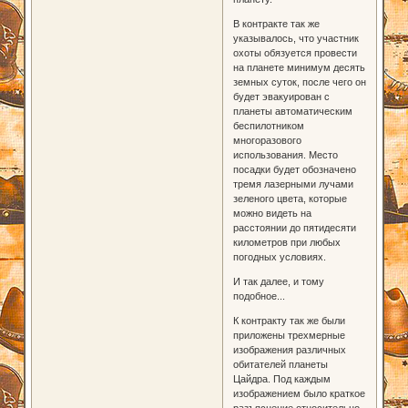
В контракте так же
указывалось, что участник
охоты обязуется провести
на планете минимум десять
земных суток, после чего он
будет эвакуирован с
планеты автоматическим
беспилотником
многоразового
использования. Место
посадки будет обозначено
тремя лазерными лучами
зеленого цвета, которые
можно видеть на
расстоянии до пятидесяти
километров при любых
погодных условиях.
И так далее, и тому
подобное...
К контракту так же были
приложены трехмерные
изображения различных
обитателей планеты
Цайдра. Под каждым
изображением было краткое
разъяснение относительно