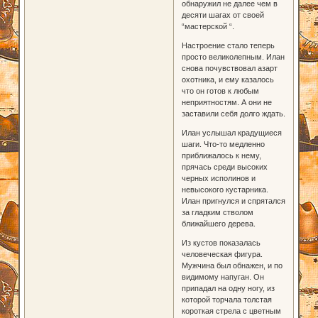
обнаружил не далее чем в
десяти шагах от своей
“мастерской “.
Настроение стало теперь
просто великолепным. Илан
снова почувствовал азарт
охотника, и ему казалось
что он готов к любым
неприятностям. А они не
заставили себя долго ждать.
Илан услышал крадущиеся
шаги. Что-то медленно
приближалось к нему,
прячась среди высоких
черных исполинов и
невысокого кустарника.
Илан пригнулся и спрятался
за гладким стволом
ближайшего дерева.
Из кустов показалась
человеческая фигура.
Мужчина был обнажен, и по
видимому напуган. Он
припадал на одну ногу, из
которой торчала толстая
короткая стрела с цветным