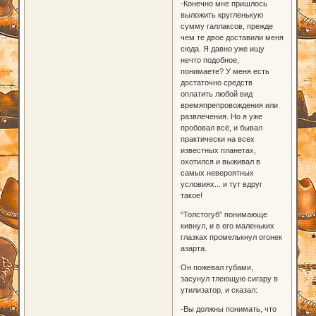
-Конечно мне пришлось
выложить кругленькую
сумму галлаксов, прежде
чем те двое доставили меня
сюда. Я давно уже ищу
нечто подобное,
понимаете? У меня есть
достаточно средств
оплатить любой вид
времяпрепровождения или
развлечения. Но я уже
пробовал всё, и бывал
практически на всех
известных планетах,
охотился и выживал в
самых невероятных
условиях... и тут вдруг
такое!
“Толстогуб” понимающе
кивнул, и в его маленьких
глазках промелькнул огонек
азарта.
Он пожевал губами,
засунул тлеющую сигару в
утилизатор, и сказал:
-Вы должны понимать, что