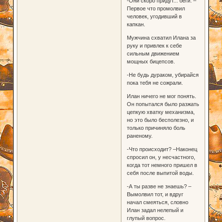
-Они скоро придут... беги. –
Первое что промолвил
человек, угодивший в
капкан.
Мужчина схватил Илана за
руку и привлек к себе
сильным движением
мощных бицепсов.
-Не будь дураком, убирайся
пока тебя не сожрали.
Илан ничего не мог понять.
Он попытался было разжать
цепкую хватку механизма,
но это было бесполезно, и
только причиняло боль
раненому.
-Что происходит? –Наконец
спросил он, у несчастного,
когда тот немного пришел в
себя после выпитой воды.
-А ты разве не знаешь? –
Вымолвил тот, и вдруг
начал смеяться, словно
Илан задал нелепый и
глупый вопрос.