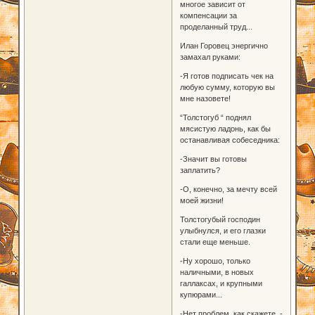
многое зависит от
компенсации за
проделанный труд...
Илан Горовец энергично
замахал руками:
-Я готов подписать чек на
любую сумму, которую вы
мне назовете!
“Толстогуб “ поднял
мясистую ладонь, как бы
останавливая собеседника:
-Значит вы готовы
заплатить?
-О, конечно, за мечту всей
моей жизни!
Толстогубый господин
улыбнулся, и его глазки
стали еще меньше.
-Ну хорошо, только
наличными, в новых
галлаксах, и крупными
купюрами...
-Нет проблем, как скажете, -