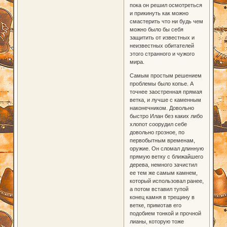
пока он решил осмотреться
и прикинуть как можно
смастерить что ни будь чем
можно было бы себя
защитить от известных и
неизвестных обитателей
этого странного и чужого
мира.
Самым простым решением
проблемы было копье. А
точнее заостренная прямая
ветка, и лучше с каменным
наконечником. Довольно
быстро Илан без каких либо
хлопот соорудил себе
довольно грозное, по
первобытным временам,
оружие. Он сломал длинную
прямую ветку с ближайшего
дерева, немного зачистил
ее тем же самым камнем,
который использовал ранее,
а потом вставил тупой
конец камня в трещину в
ветке, примотав его
подобием тонкой и прочной
лианы, которую тоже