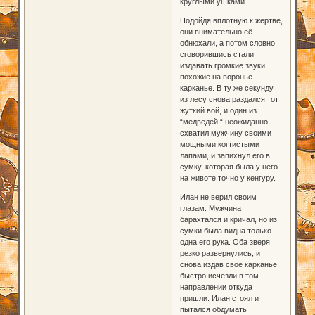
круглыми ушками.
Подойдя вплотную к жертве,
они внимательно её
обнюхали, а потом словно
сговорившись стали
издавать громкие звуки
похожие на воронье
карканье. В ту же секунду
из лесу снова раздался тот
жуткий вой, и один из
“медведей “ неожиданно
схватил мужчину своими
мощными когтистыми
лапами, и запихнул его в
сумку, которая была у него
на животе точно у кенгуру.
Илан не верил своим
глазам. Мужчина
барахтался и кричал, но из
сумки была видна только
одна его рука. Оба зверя
резко развернулись, и
снова издав своё карканье,
быстро исчезли в том
направлении откуда
пришли. Илан стоял и
пытался обдумать