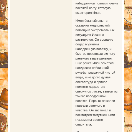
набедренной повязки, очень
похожей на ту, которую
смастерил Илан.
Имея богатый опыт в
оказании медицинской
помощи в экстремальных
ситуациях Илан не
растерялся. Он сорвал с
бедер мужчины
набедренную повязку, и
быстро перевязал ею ногу
раненого выше ранения.
Еще ранее Илан заметил
невдалеке небольшой
ручеёк прозрачной чистой
воды, и не долго думая
сбегал туда и принес
немного жидкости в
свернутом листе, взятом из
той же набедренной
повязки. Первые же капли
привели раненого в
чувства. Он застонал и
посмотрел замутненными
глазами на своего
спасителя.