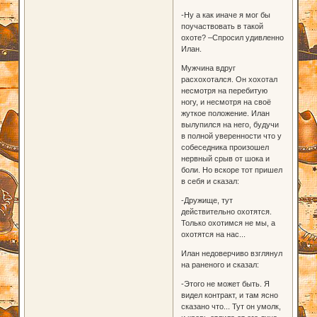
-Ну а как иначе я мог бы
поучаствовать в такой
охоте? –Спросил удивленно
Илан.
Мужчина вдруг
расхохотался. Он хохотал
несмотря на перебитую
ногу, и несмотря на своё
жуткое положение. Илан
вылупился на него, будучи
в полной уверенности что у
собеседника произошел
нервный срыв от шока и
боли. Но вскоре тот пришел
в себя и сказал:
-Дружище, тут
действительно охотятся.
Только охотимся не мы, а
охотятся на нас...
Илан недоверчиво взглянул
на раненого и сказал:
-Этого не может быть. Я
видел контракт, и там ясно
сказано что... Тут он умолк,