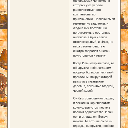
одноразовых челноков, в
которых уже успели
расположиться его
компаньоны по
приключению. Челноки были
герметично задраены, и
люди в них постепенно
погружались в состояние
анабиоза. Один челнок
стоял открытый, и Илан, не
веря своему счастью
быстро забрался в него и
приготовился к отлету.
Когда Илан открыл глаза, то
обнаружил себя лежащим
посреди большой песчаной
прогалины, вокруг которой
высились гигантские
деревья, покрытые гладкой,
черной корой.
Он был совершенно раздет,
и лежал на коричневатом
крупнозернистом песке в
полном одиночестве. Илан
сел и огляделся. Вокруг
ничего. То есть не было ни
одежды, ни оружия, вообще