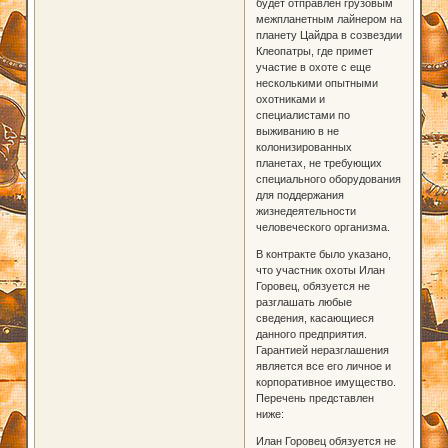
будет отправлен грузовым
межпланетным лайнером на
планету Цайдра в созвездии
Клеопатры, где примет
участие в охоте с еще
несколькими опытными
охотниками и
специалистами по
выживанию в не
колонизированных
планетах, не требующих
специального оборудования
для поддержания
жизнедеятельности
человеческого организма.
В контракте было указано,
что участник охоты Илан
Горовец, обязуется не
разглашать любые
сведения, касающиеся
данного предприятия.
Гарантией неразглашения
является все его личное и
корпоративное имущество.
Перечень представлен
ниже:
Илан Горовец обязуется не