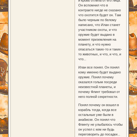
и кровь отлила от его лица.
Он вспомнил что в
контракте нигде не сказано
что охотится будет он. Там
было черным по белому
написано, что Илан станет
участником охоты, и что
оружие будет выдано в
момент приземления на
планету, и что нужно
опасаться таких-то и таких-
то животных, и что, и что, и
что...
Илан все понял. Он понял
кому именно будет выдано
оружие. Понял почему
оказался голым посреди
неизвестной планеты, и
почему Флинт требовал от
него полной секретности.
Понял почему он вошел в
корабль тогда, когда все
остальные уже были в
анабиозе. Он понял что
Флинту не улыбалось чтобы
он успел с кем ни будь
переговорить до посадки...