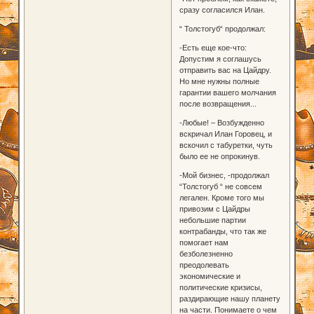
сразу согласился Илан.
“ Толстогуб“ продолжал:
-Есть еще кое-что:
Допустим я соглашусь
отправить вас на Цайдру.
Но мне нужны полные
гарантии вашего молчания
после возвращения...
-Любые! – Возбужденно
вскричал Илан Горовец, и
вскочил с табуретки, чуть
было ее не опрокинув.
-Мой бизнес, -продолжал
“Толстогуб “ не совсем
легален. Кроме того мы
привозим с Цайдры
небольшие партии
контрабанды, что так же
помогает нам
безболезненно
преодолевать
экономические и
политические кризисы,
раздирающие нашу планету
на части. Понимаете о чем