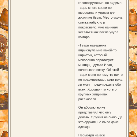
головокружение, но видимо
тварь много крови не
высосала, и угрозы для
жизни не было. Место укола
слегка набухло и
покраснело, уже начиная
чесаться как после укуса
комара.
-Тварь наверняка
впрыснула мне какой-то
наркотик, который
мгновенно парализует
мышцы, -думал Илан,
почесывая пятку. Об этой
твари меня почему-то никто
не предупреждал, хотя вряд
ли могут предупредить обо
всех. Хорошо что хоть о
крупных хищниках
рассказали.
Он абсолютно не
представлял что ему
делать. Оружия не было. Да
что оружия, не было даже
одежды.
Несмотря на все