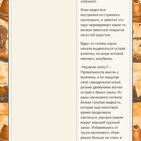
хорошего.
Илан видел все
внутренности странного
насекомого, и заметил что
паук переваривает какое-то
мелкое животное покрытое
негустой шерстью.
Вдруг из головы паука
начала выдвигаться острая
колючка, на конце которой
имелись зазубрены.
-Неужели опять? –
Промелькнула мысль у
мужчины, и он нащупав
своё самодельное копьё,
резким движением вогнал
остриё в брюхо паука. Из
раны насекомого потекла
вязкая голубая жидкость,
которая еще некоторое
время продолжала
светиться, распространяя
вокруг мерзкий трупный
запах. Избавившись от
трупа насекомого, Илан
решил больше не спать в