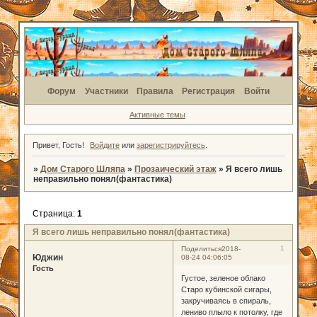
Форум
Участники
Правила
Регистрация
Войти
Активные темы
Привет, Гость!
Войдите
или
зарегистрируйтесь
.
»
Дом Старого Шляпа
»
Прозаический этаж
»
Я всего лишь
неправильно понял(фантастика)
Страница:
1
Я всего лишь неправильно понял(фантастика)
1
Поделиться
2018-
Юджин
08-24 04:06:05
Гость
Густое, зеленое облако
Старо кубинской сигары,
закручиваясь в спираль,
лениво плыло к потолку, где