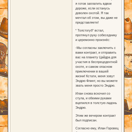
я готов заплатить вдвое
дороже, если останусь
доволен охотой. Я так
мечтал об этом, вы даже не
представляете!
“ Толстогуб“ встал,
протянул руку собеседнику
и церемонно произнёс:
-Мы согласны заключить с
вами контракт, и отправить
вас на планету Цайдра для
участия в беспрецедентной
охоте, и самом опасном
приключении в вашей
жизни! Кстати, меня зовут
Эндрю Флинт, но вы можете
звать меня просто Эндрю.
Илан снова вскочил со
стула, и обеими руками
вцепился в толстую ладонь
Эндрю.
Этим же вечером контракт
был подписан.
Согласно ему, Илан Горовец