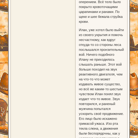
оперением. Всё тело было
покрыто кровоточащими
царапинами и ранами. По
щеке и шее бежала струйка
крови.
Илан, уже хотел было выйти
из своего укрытия и помочь
несчастному, как вдруг
откуда-то со стороны леса
послышался пронзительный
вой. Ничего подобного
Илану не приходилось
слышать раньше. Этот вой
больше походил на звук
реактивного двигателя, чем
на что-то что может
издавать живое существо,
но всё же каким-то шестым
чувством Илан понял звук
издает что-то живое. Звук
повторился, и раненый
мужчина попытался
ускорить своё продвижение.
Его лицо было искажено
гримасой ужаса. Изо рта
текла слюна, а движения
были беспорядочны, как у