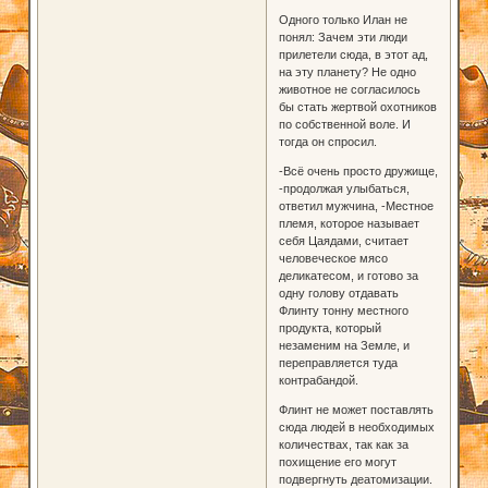
Одного только Илан не
понял: Зачем эти люди
прилетели сюда, в этот ад,
на эту планету? Не одно
животное не согласилось
бы стать жертвой охотников
по собственной воле. И
тогда он спросил.
-Всё очень просто дружище,
-продолжая улыбаться,
ответил мужчина, -Местное
племя, которое называет
себя Цаядами, считает
человеческое мясо
деликатесом, и готово за
одну голову отдавать
Флинту тонну местного
продукта, который
незаменим на Земле, и
переправляется туда
контрабандой.
Флинт не может поставлять
сюда людей в необходимых
количествах, так как за
похищение его могут
подвергнуть деатомизации.