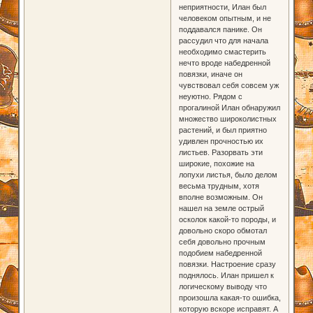
неприятности, Илан был
человеком опытным, и не
поддавался панике. Он
рассудил что для начала
необходимо смастерить
нечто вроде набедренной
повязки, иначе он
чувствовал себя совсем уж
неуютно. Рядом с
прогалиной Илан обнаружил
множество широколистных
растений, и был приятно
удивлен прочностью их
листьев. Разорвать эти
широкие, похожие на
лопухи листья, было делом
весьма трудным, хотя
вполне возможным. Он
нашел на земле острый
осколок какой-то породы, и
довольно скоро обмотал
себя довольно прочным
подобием набедренной
повязки. Настроение сразу
поднялось. Илан пришел к
логическому выводу что
произошла какая-то ошибка,
которую вскоре исправят. А