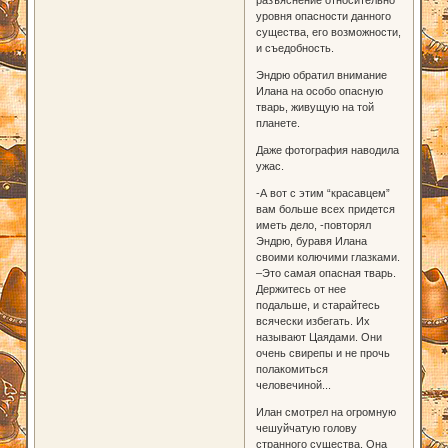
уровня опасности данного
существа, его возможности,
и съедобность.
Эндрю обратил внимание
Илана на особо опасную
тварь, живущую на той
планете.
Даже фотография наводила
ужас.
-А вот с этим “красавцем”
вам больше всех придется
иметь дело, -повторял
Эндрю, буравя Илана
своими колючими глазками.
–Это самая опасная тварь.
Держитесь от нее
подальше, и старайтесь
всячески избегать. Их
называют Цаядами. Они
очень свирепы и не прочь
полакомиться
человечиной...
Илан смотрел на огромную
чешуйчатую голову
странного существа. Она