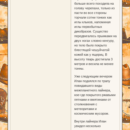
больше всего походила на
голову черепахи, только из
пасти во все стороны
торчали сотни тонких как
иглы клыков, напоминая
иглы первобытных
дикобразов. Существо
передвигалось прыжками на
двух ногах словно кенгуру,
но тело было покрыто
блестящей чешуйчатой
кожей как у ящериц. В
высоту тварь достигала 3
метров и весила не менее
тонны.
Уже следующим вечером
Илан поднялся по трапу
повидавшего виды
межпланетного лайнера,
кое-где покрытого ржавыми
пятнами и вмятинами от
столкновения с
метеоритами и
космическим мусором.
Внутри лайнера Илан
увидел несколько