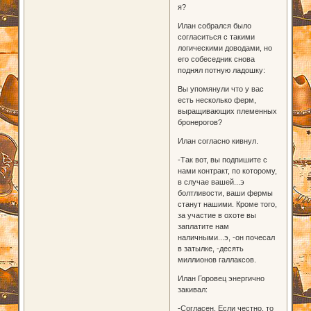
я?
Илан собрался было
согласиться с такими
логическими доводами, но
его собеседник снова
поднял потную ладошку:
Вы упомянули что у вас
есть несколько ферм,
выращивающих племенных
бронерогов?
Илан согласно кивнул.
-Так вот, вы подпишите с
нами контракт, по которому,
в случае вашей...э
болтливости, ваши фермы
станут нашими. Кроме того,
за участие в охоте вы
заплатите нам
наличными...э, -он почесал
в затылке, -десять
миллионов галлаксов.
Илан Горовец энергично
закивал:
-Согласен. Если честно, то