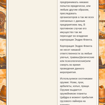
предпринимать никаких
попыток юридически, или
любым другим образом,
преследовать
организаторов а так же всех
связанных с данным
предприятием лиц. В
противном случае его
имущество так же
переходит во владение
корпорации Эндрю Флинта.
Корпорация Эндрю Флинта
не несет никакой
ответственности за любые
увечья, травмы(физические
или психологические)или
смерть во время
проведения данного
мероприятия.
Используемое охотниками
оружие: Ножи, луки,
арбалеты, копья, пращи.
Оружие выдается
оружейником планеты
Цайдра в момент прибытия
грузового лайнера на
планету.