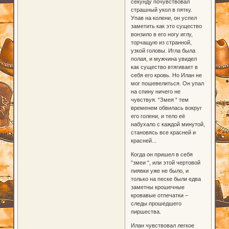
секунду почувствовал
страшный укол в пятку.
Упав на колени, он успел
заметить как это существо
вонзило в его ногу иглу,
торчащую из странной,
узкой головы. Игла была
полая, и мужчина увидел
как существо втягивает в
себя его кровь. Но Илан не
мог пошевелиться. Он упал
на спину ничего не
чувствуя. “Змея “ тем
временем обвилась вокруг
его голени, и тело её
набухало с каждой минутой,
становясь все красней и
красней...
Когда он пришел в себя
“змеи “, или этой чертовой
пиявки уже не было, и
только на песке были едва
заметны крошечные
кровавые отпечатки –
следы прошедшего
пиршества.
Илан чувствовал легкое