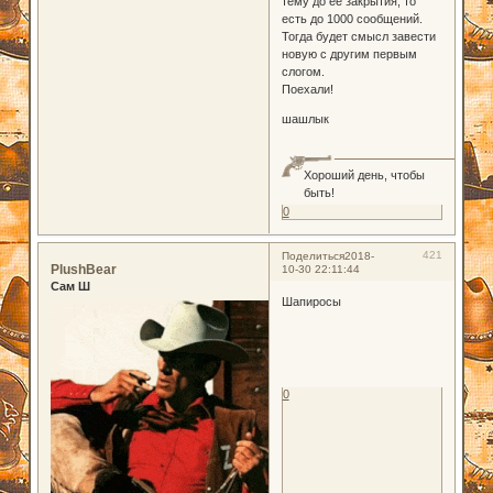
тему до её закрытия, то
есть до 1000 сообщений.
Тогда будет смысл завести
новую с другим первым
слогом.
Поехали!
шашлык
Хороший день, чтобы
быть!
0
421
Поделиться
2018-
PlushBear
10-30 22:11:44
Сам Ш
Шапиросы
0