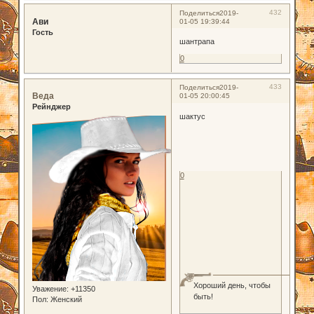
432
Поделиться
2019-
Ави
01-05 19:39:44
Гость
шантрапа
0
433
Поделиться
2019-
Веда
01-05 20:00:45
Рейнджер
шактус
0
Хороший день, чтобы
Уважение:
+11350
быть!
Пол:
Женский