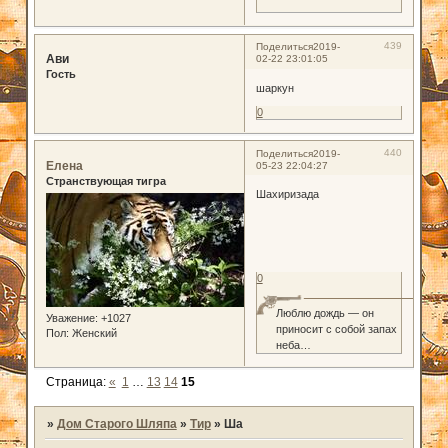
439
Поделиться
2019-
Ави
02-22 23:01:05
Гость
шаркун
0
440
Поделиться
2019-
Елена
05-23 22:04:27
Странствующая тигра
Шахиризада
0
Люблю дождь — он
Уважение:
+1027
приносит с собой запах
Пол:
Женский
неба…
Страница:
«
1
…
13
14
15
»
Дом Старого Шляпа
»
Тир
»
Ша