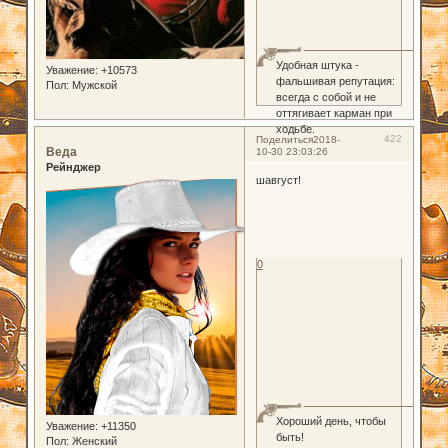
Удобная штука -
Уважение:
+10573
фальшивая репутация:
Пол:
Мужской
всегда с собой и не
оттягивает карман при
ходьбе.
422
Поделиться
2018-
Веда
10-30 23:03:26
Рейнджер
шавгуст!
0
Хороший день, чтобы
Уважение:
+11350
быть!
Пол:
Женский