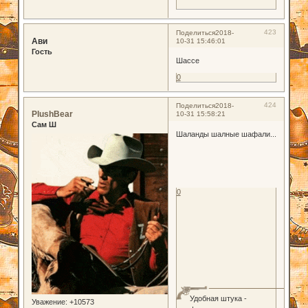
423
Поделиться
2018-
Ави
10-31 15:46:01
Гость
Шассе
0
424
Поделиться
2018-
PlushBear
10-31 15:58:21
Сам Ш
Шаланды шалные шафали...
0
Удобная штука -
Уважение:
+10573