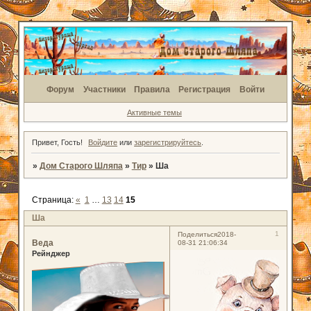
Форум
Участники
Правила
Регистрация
Войти
Активные темы
Привет, Гость!
Войдите
или
зарегистрируйтесь
.
»
Дом Старого Шляпа
»
Тир
»
Ша
Страница:
«
1
…
13
14
15
Ша
1
Поделиться
2018-
Веда
08-31 21:06:34
Рейнджер