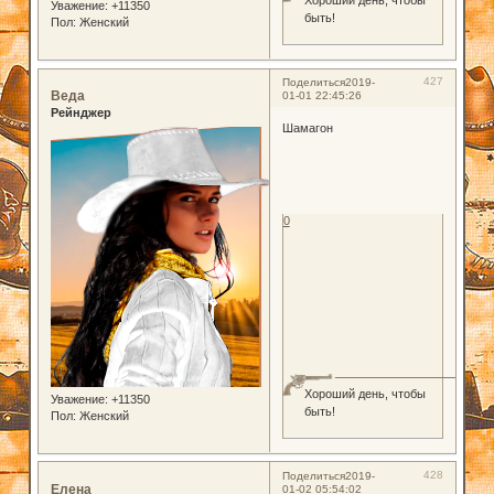
Хороший день, чтобы
Уважение:
+11350
быть!
Пол:
Женский
427
Поделиться
2019-
Веда
01-01 22:45:26
Рейнджер
Шамагон
0
Хороший день, чтобы
Уважение:
+11350
быть!
Пол:
Женский
428
Поделиться
2019-
Елена
01-02 05:54:02