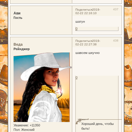
437
Поделиться
2019-
Ави
02-22 22:16:10
Гость
шатун
0
438
Поделиться
2019-
Веда
02-22 22:27:38
Рейнджер
шавсем шкучно
0
Хороший день, чтобы
Уважение:
+11350
быть!
Пол:
Женский