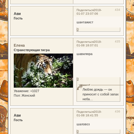
434
Поделиться
2019-
Ави
01-07 23:07:06
Гость
шантажист
0
435
Поделиться
2019-
Елена
01-08 18:07:01
Странствующая тигра
шавилюра
0
Люблю дождь — он
Уважение:
+1027
приносит с собой запах
Пол:
Женский
неба…
436
Поделиться
2019-
Ави
01-08 18:41:55
Гость
шаловоз
0