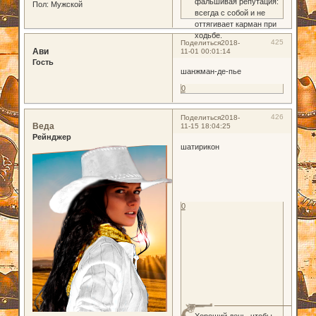
фальшивая репутация:
Пол:
Мужской
всегда с собой и не
оттягивает карман при
ходьбе.
425
Поделиться
2018-
Ави
11-01 00:01:14
Гость
шанжман-де-пье
0
426
Поделиться
2018-
Веда
11-15 18:04:25
Рейнджер
шатирикон
0