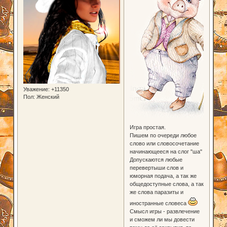
Уважение:
+11350
Пол:
Женский
Игра простая.
Пишем по очереди любое
слово или словосочетание
начинающееся на слог "ша"
Допускаются любые
перевертыши слов и
юморная подача, а так же
общедоступные слова, а так
же слова паразиты и
иностранные словеса
Смысл игры - развлечение
и сможем ли мы довести