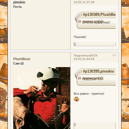
pinokio
10-02 21:37:28
Гость
#p130389,PlushBear
написал(а):
Очень приятно!
Пошляк!
0
14
Поделиться
2019-
PlushBear
10-02 21:44:04
Сам Ш
#p130395,pinokio
написал(а):
Пошляк!
Все равно - приятно!
0