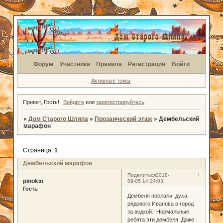
Форум
Участники
Правила
Регистрация
Войти
Активные темы
Привет, Гость!
Войдите
или
зарегистрируйтесь
.
»
Дом Старого Шляпа
»
Прозаический этаж
»
Дембельский
марафон
Страница:
1
Дембельский марафон
1
Поделиться
2018-
pinokio
09-05 14:24:03
Гость
Дембеля послали духа,
рядового Иванова в город
за водкой. Нормальные
ребята эти дембеля. Даже