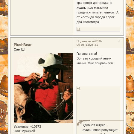
транспорт до города не
ходит, и до магазина
придется топать пешком. А
от части до города сорок
два километра.
+1
2
Поделиться
2018-
PlushBear
09-05 14:25:31
Сам Ш
Гыгыгыгыггы!
Вот это хороший анек-
миник. Мне понравился.
+1
Удобная штука -
Уважение:
+10573
фальшивая репутация:
Пол:
Мужской