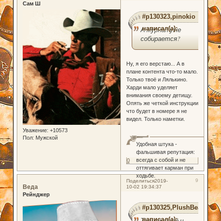
Сам Ш
#p130323,pinokio
написал(а):
А журнал уже
собирается?
Ну, я его верстаю... А в
плане контента что-то мало.
Только твоё и Лялькино.
Харди мало уделяет
внимания своему детищу.
Опять же четкой инструкции
что будет в номере я не
видел. Только наметки.
Уважение:
+10573
Пол:
Мужской
Удобная штука -
фальшивая репутация:
всегда с собой и не
0
оттягивает карман при
ходьбе.
9
Поделиться
2019-
Веда
10-02 19:34:37
Рейнджер
#p130325,PlushBear
написал(а):
Только твоё и