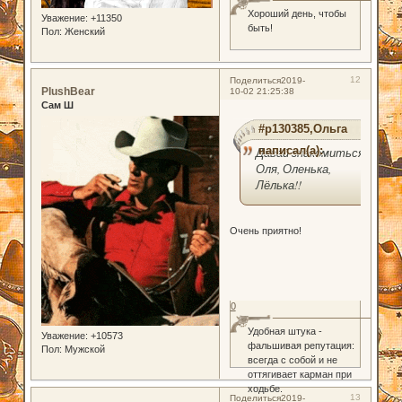
Хороший день, чтобы
Уважение:
+11350
быть!
Пол:
Женский
12
Поделиться
2019-
PlushBear
10-02 21:25:38
Сам Ш
#p130385,Ольга
написал(а):
Давай знакомиться!
Оля, Оленька,
Лёлька!!
Очень приятно!
0
Удобная штука -
Уважение:
+10573
фальшивая репутация:
Пол:
Мужской
всегда с собой и не
оттягивает карман при
ходьбе.
13
Поделиться
2019-