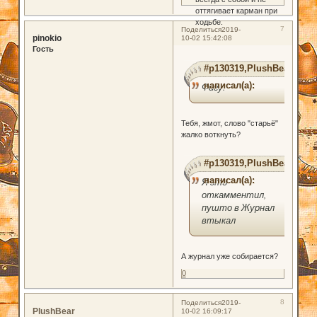
оттягивает карман при
ходьбе.
7
Поделиться
2019-
pinokio
10-02 15:42:08
Гость
#p130319,PlushBear
написал(а):
Фигу.
Тебя, жмот, слово "старьё"
жалко воткнуть?
#p130319,PlushBear
написал(а):
Я это
откамментил,
пушто в Журнал
втыкал
А журнал уже собирается?
0
8
Поделиться
2019-
PlushBear
10-02 16:09:17