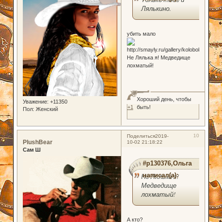
Лялькино.
убить мало
Не Лялька я! Медведище
лохматый!
Хороший день, чтобы
Уважение:
+11350
быть!
+1
Пол:
Женский
10
Поделиться
2019-
PlushBear
10-02 21:18:22
Сам Ш
#p130376,Ольга
написал(а):
Не Лялька я!
Медведище
лохматый!
А кто?