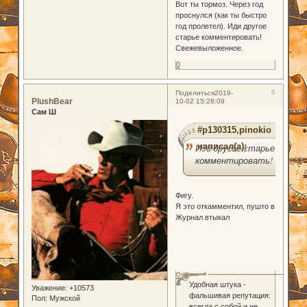
Вот ты тормоз. Через год
проснулся (как ты быстро
год пролетел). Иди другое
старье комментировать!
Свежевыложенное.
0
6
Поделиться
2019-
PlushBear
10-02 15:28:09
Сам Ш
#p130315,pinokio
написал(а):
Иди другое старье
комментировать!
Фигу.
Я это откамментил, пушто в
Журнал втыкал
0
Удобная штука -
Уважение:
+10573
фальшивая репутация:
Пол:
Мужской
всегда с собой и не