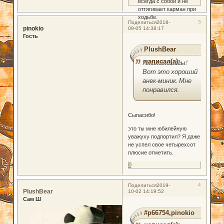
всегда с собой и не
оттягивает карман при
ходьбе.
3
Поделиться
2018-
pinokio
09-05 14:38:17
Гость
PlushBear
написал(а):
Гыгыгыгыггы!
Вот это хороший
анек-миник. Мне
понравился.
Сыпасибо!
это ты мне юбилейную
уважуху подпортил? Я даже
не успел свое четырехсот
плюсие отметить.
0
4
Поделиться
2019-
PlushBear
10-02 14:19:52
Сам Ш
#p66754,pinokio