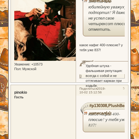
написал(а):
это ты мне
юбилейную уважуху
подпортил? Я даже
не успел свое
четырехсот плюсие
отметить.
какое нафиг 400-плюсие? у
тебя уже 837!
Уважение:
+10573
Удобная штука -
Пол:
Мужской
фальшивая репутация:
всегда с собой и не
0
оттягивает карман при
ходьбе.
5
Поделиться
2019-
pinokio
10-02 15:12:56
Гость
#p130308,PlushBear
написал(а):
какое нафиг 400-
плюсие? у тебя уже
837!