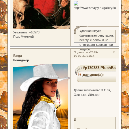
Удобная штука -
0
Уважение:
+10573
фальшивая репутация:
Пол:
Мужской
всегда с собой и не
оттягивает карман при
ходьбе.
11
Поделиться
2019-
Веда
10-02 21:21:14
Рейнджер
#p130383,PlushBear
написал(а):
А кто?
Давай знакомиться! Оля,
Оленька, Лёлька!!
0