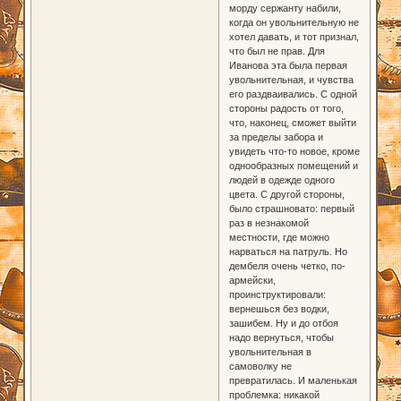
морду сержанту набили,
когда он увольнительную не
хотел давать, и тот признал,
что был не прав. Для
Иванова эта была первая
увольнительная, и чувства
его раздваивались. С одной
стороны радость от того,
что, наконец, сможет выйти
за пределы забора и
увидеть что-то новое, кроме
однообразных помещений и
людей в одежде одного
цвета. С другой стороны,
было страшновато: первый
раз в незнакомой
местности, где можно
нарваться на патруль. Но
дембеля очень четко, по-
армейски,
проинструктировали:
вернешься без водки,
зашибем. Ну и до отбоя
надо вернуться, чтобы
увольнительная в
самоволку не
превратилась. И маленькая
проблемка: никакой