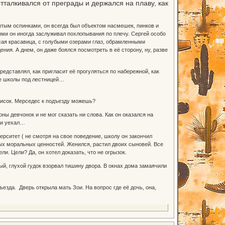
талкивался от преграды и держался на плаву, как
ытым оспинками, он всегда был объектом насмешек, пинков и
ями он иногда заслуживал похлопывания по плечу. Сергей особо
сая красавица, с голубыми озерами глаз, обрамленными
я. А днем, он даже боялся посмотреть в её сторону, ну, разве
дставлял, как пригласит её прогуляться по набережной, как
ре школы под лестницей…
список. Мерседес к подъезду можешь?
 девчонок и не мог сказать ни слова. Как он оказался на
 и уехал…
рситет ( не смотря на свое поведение, школу он закончил
ных моральных ценностей. Женился, растил двоих сыновей. Все
ли. Цели? Да, он хотел доказать, что не огрызок.
й, глухой гудок взорвал тишину двора. В окнах дома замаячили
да. Дверь открыла мать Зои. На вопрос где её дочь, она,