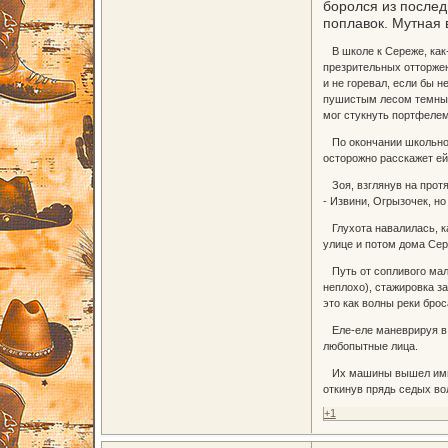
боролся из послед
поплавок. Мутная 
В школе к Сереже, как-
презрительных отторжен
и не горевал, если бы 
пушистым лесом темных 
мог стукнуть портфелем
По окончании школьной 
осторожно расскажет ей
Зоя, взглянув на протя
- Извини, Огрызочек, н
Глухота навалилась, ка
улице и потом дома Сер
Путь от сопливого маль
неплохо), стажировка з
это как волны реки брос
Еле-еле маневрируя в п
любопытные лица.
Их машины вышел импоза
откинув прядь седых вол
+1