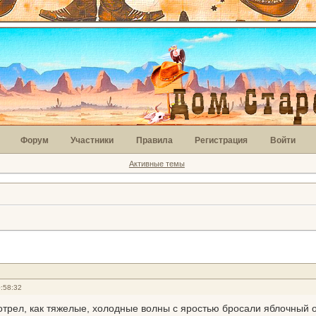
Форум
Участники
Правила
Регистрация
Войти
Активные темы
:58:32
отрел, как тяжелые, холодные волны с яростью бросали яблочный о