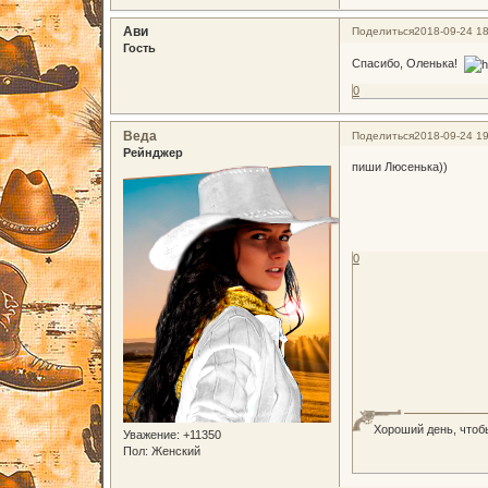
Ави
Поделиться
2018-09-24 18
Гость
Спасибо, Оленька!
0
Веда
Поделиться
2018-09-24 19
Рейнджер
пиши Люсенька))
0
Хороший день, чтоб
Уважение:
+11350
Пол:
Женский