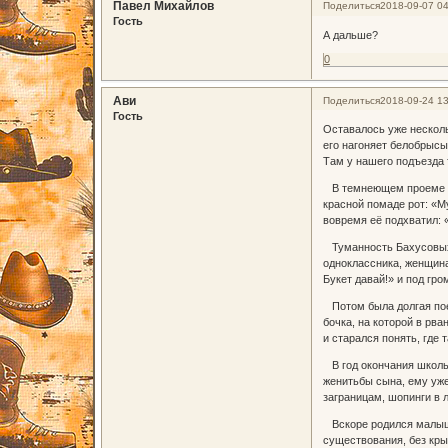
Павел Михайлов
Поделиться
2018-09-07 04
Гость
А дальше?
0
Ави
Поделиться
2018-09-24 13
Гость
Оставалось уже несколь
его нагоняет белобрысы
Там у нашего подъезда т
В темнеющем проеме по
красной помаде рот: «М
вовремя её подхватил: 
Туманность Бахусовых и
одноклассника, женщина
Букет давай!» и под гр
Потом была долгая поез
бочка, на которой в рв
и старался понять, где
В год окончания школьн
женитьбы сына, ему уже
заграницам, шопинги в 
Вскоре родился малыш. 
существования, без кры