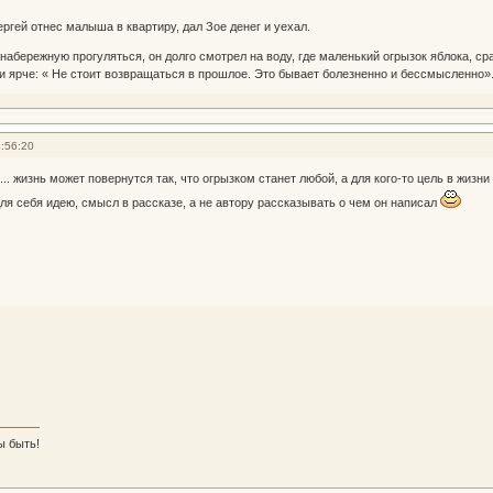
ргей отнес малыша в квартиру, дал Зое денег и уехал.
абережную прогуляться, он долго смотрел на воду, где маленький огрызок яблока, ср
 ярче: « Не стоит возвращаться в прошлое. Это бывает болезненно и бессмысленно»
:56:20
. жизнь может повернутся так, что огрызком станет любой, а для кого-то цель в жизни 
ля себя идею, смысл в рассказе, а не автору рассказывать о чем он написал
ы быть!