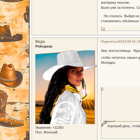
материну пенсию.
Было уже за полночь. Се
Не спалось. Выйдя на н
становились объёмные и
+1
Веда
Поделиться
2018-09-24 14
Рейнджер
Ави, впечатляюще. Мдэ..
чтобы читатель нашел д
Молодец
0
Хороший день, чтоб
Уважение:
+11350
Пол:
Женский