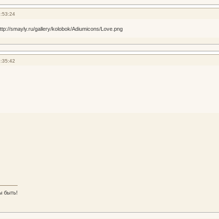
:53:24
:35:42
ы быть!