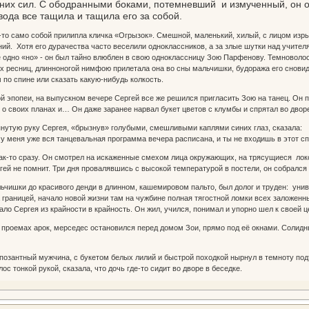
них сил. С ободранными боками, потемневший и измученный, он от
вода все тащила и тащила его за собой.
то само собой прилипла кличка «Огрызок». Смешной, маленький, хилый, с лицом изр
ий. Хотя его дурачества часто веселили одноклассников, а за злые шутки над учител
не одно «но» - он был тайно влюблен в свою одноклассницу Зою Парфенову. Темноволо
ресниц, длинноногой нимфою прилетала она во сны мальчишки, будоража его сновидени
 по спине или сказать какую-нибудь колкость.
эпопеи, на выпускном вечере Сергей все же решился пригласить Зою на танец. Он пре
 о своих планах и… Он даже заранее нарвал букет цветов с клумбы и спрятал во дво
нутую руку Сергея, «брызнув» голубыми, смешливыми каплями синих глаз, сказала:
о у меня уже вся танцевальная программа вечера расписана, и ты не входишь в этот 
к-то сразу. Он смотрел на искаженные смехом лица окружающих, на трясущиеся локоны
гей не помнит. Три дня провалявшись с высокой температурой в постели, он собрался
чишки до красивого денди в длинном, кашемировом пальто, был долог и труден: униве
а границей, начало новой жизни там на чужбине полная тягостной ломки всех заложен
ало Сергея из крайности в крайность. Он жил, учился, понимал и упорно шел к своей це
роемах арок, мерседес остановился перед домом Зои, прямо под её окнами. Солидны
нтный мужчина, с букетом белых лилий и быстрой походкой нырнул в темноту подъез
ос тонкой рукой, сказала, что дочь где-то сидит во дворе в беседке.