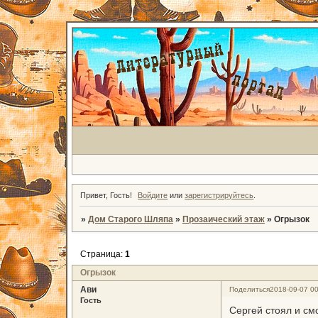
Привет, Гость!
Войдите
или
зарегистрируйтесь
.
»
Дом Старого Шляпа
»
Прозаический этаж
»
Огрызок
Страница:
1
Огрызок
Ави
Поделиться
2018-09-07 00
Гость
Сергей стоял и см