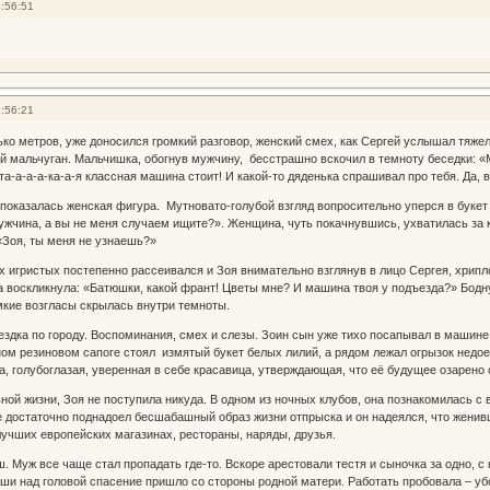
:56:51
:56:21
ко метров, уже доносился громкий разговор, женский смех, как Сергей услышал тяжело
й мальчуган. Мальчишка, обогнув мужчину, бесстрашно вскочил в темноту беседки: 
а-а-а-а-ка-а-я классная машина стоит! И какой-то дяденька спрашивал про тебя. Да, в
казалась женская фигура. Мутновато-голубой взгляд вопросительно уперся в букет
ужчина, а вы не меня случаем ищите?». Женщина, чуть покачнувшись, ухватилась за кр
«Зоя, ты меня не узнаешь?»
гристых постепенно рассеивался и Зоя внимательно взглянув в лицо Сергея, хриплов
 воскликнула: «Батюшки, какой франт! Цветы мне? И машина твоя у подъезда?» Бодну
омкие возгласы скрылась внутри темноты.
дка по городу. Воспоминания, смех и слезы. Зоин сын уже тихо посапывал в машине, а
аном резиновом сапоге стоял измятый букет белых лилий, а рядом лежал огрызок нед
 та, голубоглазая, уверенная в себе красавица, утверждающая, что её будущее озарен
ой жизни, Зоя не поступила никуда. В одном из ночных клубов, она познакомилась с
 достаточно поднадоел бесшабашный образ жизни отпрыска и он надеялся, что женивш
лучших европейских магазинах, рестораны, наряды, друзья.
Муж все чаще стал пропадать где-то. Вскоре арестовали тестя и сыночка за одно, 
ши над головой спасение пришло со стороны родной матери. Работать пробовала – убо