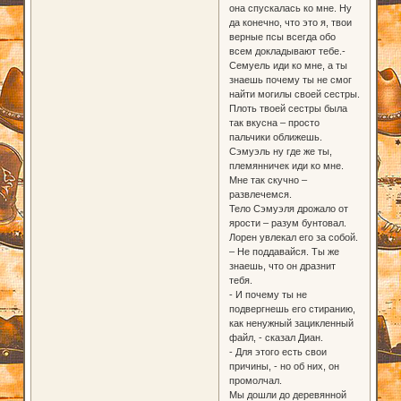
она спускалась ко мне. Ну
да конечно, что это я, твои
верные псы всегда обо
всем докладывают тебе.-
Семуель иди ко мне, а ты
знаешь почему ты не смог
найти могилы своей сестры.
Плоть твоей сестры была
так вкусна – просто
пальчики оближешь.
Сэмуэль ну где же ты,
племянничек иди ко мне.
Мне так скучно –
развлечемся.
Тело Сэмуэля дрожало от
ярости – разум бунтовал.
Лорен увлекал его за собой.
– Не поддавайся. Ты же
знаешь, что он дразнит
тебя.
- И почему ты не
подвергнешь его стиранию,
как ненужный зацикленный
файл, - сказал Диан.
- Для этого есть свои
причины, - но об них, он
промолчал.
Мы дошли до деревянной