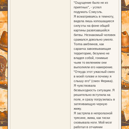
"Ощущение было не из
приятных", - успел
подумать Сэмуэль.
Я всматриваясь в темноту,
видела лишь копошащиеся
силуэты на фоне общей
картины развязавшейся
битвы. Незнакомый человек
сражался довольно умело.
Толпа амблинов, как
саранча завоевывающая
территорию, безумно не
владея собой, гонимые
чьим то велением они
выполняли его намерение.
"Откуда этот ужасный смех
в моей голове и почему я
слышу его" (смех Ферика).
Я чувствовала
безвыходность ситуации. Я
решительно вступила на
поле, и сразу погрузилась в
затягивающую черную
жижу.
Я застряла в непролазной
трясине, жижа, как тиски
сковывала ноги. Мой мозг
работал в отчаянии