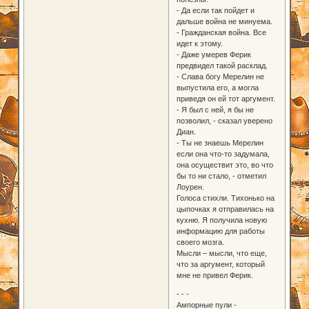
- Да если так пойдет и
дальше война не минуема.
- Гражданская война. Все
идет к этому.
- Даже умерев Ферик
предвидел такой расклад.
- Слава богу Мерелин не
выпустила его, а могла
приведя он ей тот аргумент.
- Я был с ней, я бы не
позволил, - сказал уверено
Диан.
- Ты не знаешь Мерелин
если она что-то задумала,
она осуществит это, во что
бы то ни стало, - отметил
Лоурен.
Голоса стихли. Тихонько на
цыпочках я отправилась на
кухню. Я получила новую
информацию для работы
своего мозга.
Мысли – мысли, что еще,
что за аргумент, который
мне не привел Ферик.
- - -
Ампорные пули -