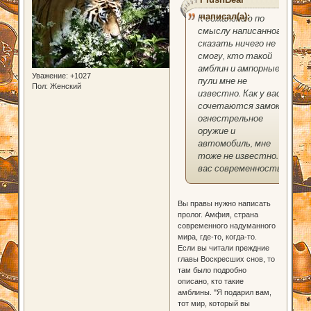
написал(а):
К сожалению по
смыслу написанного
сказать ничего не
смогу, кто такой
амблин и ампорные
Уважение:
+1027
пули мне не
Пол:
Женский
известно. Как у вас
сочетаются замок,
огнестрельное
оружие и
автомобиль, мне
тоже не известно. У
вас современность?
Вы правы нужно написать
пролог. Амфия, страна
современного надуманного
мира, где-то, когда-то.
Если вы читали преждние
главы Воскресших снов, то
там было подробно
описано, кто такие
амблины. "Я подарил вам,
тот мир, который вы