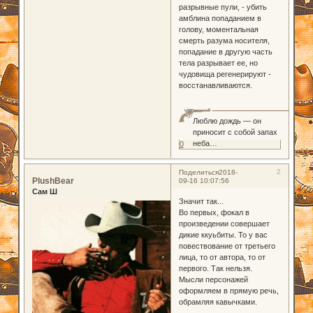
разрывные пули, - убить
амблина попаданием в
голову, моментальная
смерть разума носителя,
попадание в другую часть
тела разрывает ее, но
чудовища регенерируют -
восстанавливаются.
Люблю дождь — он
приносит с собой запах
неба…
0
2
Поделиться
2018-
PlushBear
09-16 10:07:56
Сам Ш
Значит так...
Во первых, фокал в
произведении совершает
дикие ккуьбиты. То у вас
повествование от третьего
лица, то от автора, то от
первого. Так нельзя.
Мысли персонажей
оформляем в прямую речь,
обрамляя кавычками.