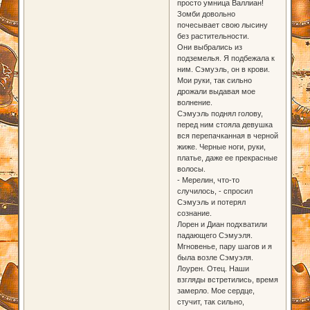
просто умница Валлиан!
Зомби довольно
почесывает свою лысину
без растительности.
Они выбрались из
подземелья. Я подбежала к
ним. Сэмуэль, он в крови.
Мои руки, так сильно
дрожали выдавая мое
волнение.
Сэмуэль поднял голову,
перед ним стояла девушка
вся перепачканная в черной
жиже. Черные ноги, руки,
платье, даже ее прекрасные
волосы.
- Мерелин, что-то
случилось, - спросил
Сэмуэль и потерял
сознание.
Лорен и Диан подхватили
падающего Сэмуэля.
Мгновенье, пару шагов и я
была возле Сэмуэля.
Лоурен. Отец. Наши
взгляды встретились, время
замерло. Мое сердце,
стучит, так сильно,