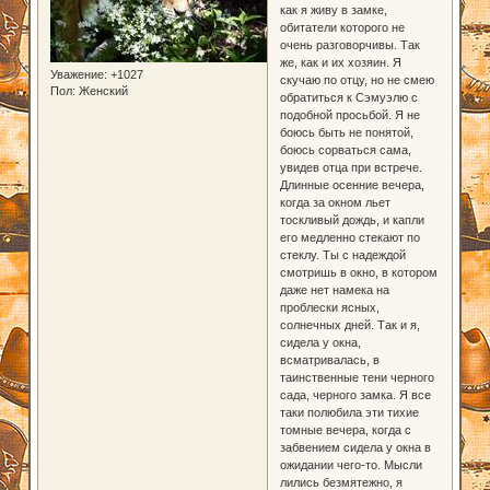
как я живу в замке,
обитатели которого не
очень разговорчивы. Так
же, как и их хозяин. Я
Уважение:
+1027
скучаю по отцу, но не смею
Пол:
Женский
обратиться к Сэмуэлю с
подобной просьбой. Я не
боюсь быть не понятой,
боюсь сорваться сама,
увидев отца при встрече.
Длинные осенние вечера,
когда за окном льет
тоскливый дождь, и капли
его медленно стекают по
стеклу. Ты с надеждой
смотришь в окно, в котором
даже нет намека на
проблески ясных,
солнечных дней. Так и я,
сидела у окна,
всматривалась, в
таинственные тени черного
сада, черного замка. Я все
таки полюбила эти тихие
томные вечера, когда с
забвением сидела у окна в
ожидании чего-то. Мысли
лились безмятежно, я