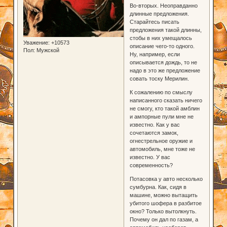
Во-вторых. Неоправданно
длинные предложения.
Старайтесь писать
предложения такой длинны,
стобы в них умещалось
Уважение:
+10573
описание чего-то одного.
Пол:
Мужской
Ну, например, если
описывается дождь, то не
надо в это же предложение
совать тоску Мерилин.
К сожалению по смыслу
написанного сказать ничего
не смогу, кто такой амблин
и ампорные пули мне не
известно. Как у вас
сочетаются замок,
огнестрельное оружие и
автомобиль, мне тоже не
известно. У вас
современность?
Потасовка у авто несколько
сумбурна. Как, сидя в
машине, можно вытащить
убитого шофера в разбитое
окно? Только вытолкнуть.
Почему он дал по газам, а