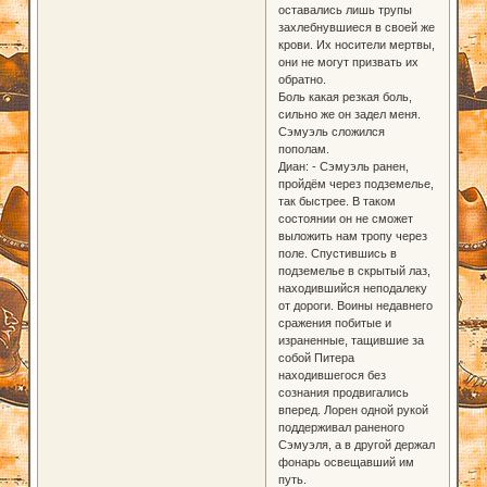
оставались лишь трупы
захлебнувшиеся в своей же
крови. Их носители мертвы,
они не могут призвать их
обратно.
Боль какая резкая боль,
сильно же он задел меня.
Сэмуэль сложился
пополам.
Диан: - Сэмуэль ранен,
пройдём через подземелье,
так быстрее. В таком
состоянии он не сможет
выложить нам тропу через
поле. Спустившись в
подземелье в скрытый лаз,
находившийся неподалеку
от дороги. Воины недавнего
сражения побитые и
израненные, тащившие за
собой Питера
находившегося без
сознания продвигались
вперед. Лорен одной рукой
поддерживал раненого
Сэмуэля, а в другой держал
фонарь освещавший им
путь.