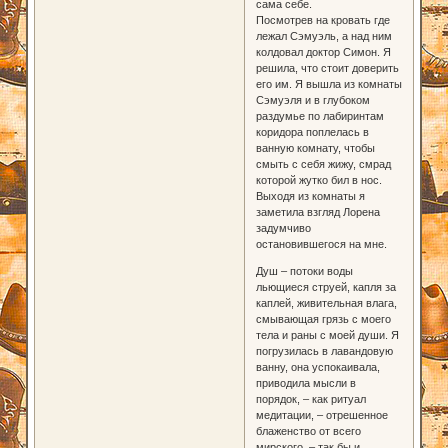
сама себе.
Посмотрев на кровать где
лежал Сэмуэль, а над ним
колдовал доктор Симон. Я
решила, что стоит доверить
его им. Я вышла из комнаты
Сэмуэля и в глубоком
раздумье по лабиринтам
коридора поплелась в
ванную комнату, чтобы
смыть с себя жижу, смрад
которой жутко бил в нос.
Выходя из комнаты я
заметила взгляд Лорена
задумчиво
остановившегося на мне.
Душ – потоки воды
льющиеся струей, капля за
каплей, живительная влага,
смывающая грязь с моего
тела и раны с моей души. Я
погрузилась в лавандовую
ванну, она успокаивала,
приводила мысли в
порядок, – как ритуал
медитации, – отрешенное
блаженство от всего
мирского, – так бы и