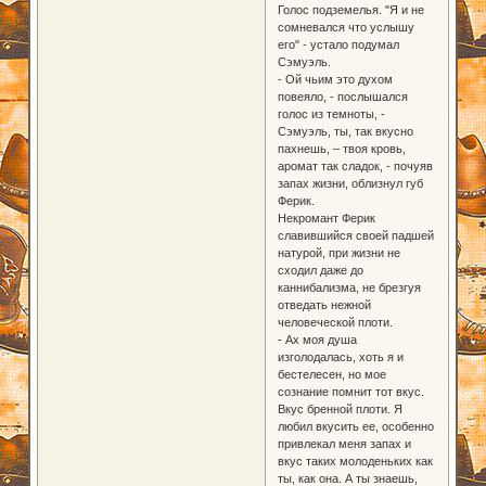
Голос подземелья. "Я и не
сомневался что услышу
его" - устало подумал
Сэмуэль.
- Ой чьим это духом
повеяло, - послышался
голос из темноты, -
Сэмуэль, ты, так вкусно
пахнешь, – твоя кровь,
аромат так сладок, - почуяв
запах жизни, облизнул губ
Ферик.
Некромант Ферик
славившийся своей падшей
натурой, при жизни не
сходил даже до
каннибализма, не брезгуя
отведать нежной
человеческой плоти.
- Ах моя душа
изголодалась, хоть я и
бестелесен, но мое
сознание помнит тот вкус.
Вкус бренной плоти. Я
любил вкусить ее, особенно
привлекал меня запах и
вкус таких молоденьких как
ты, как она. А ты знаешь,