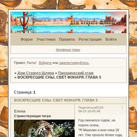
Форум
Участники
Правила
Регистрация
Войти
Активные темы
Привет, Гость!
Войдите
или
зарегистрируйтесь
.
»
Дом Старого Шляпа
»
Прозаический этаж
»
ВОСКРЕСШИЕ СНЫ. СВЕТ ФОНАРЯ. ГЛАВА 5
Страница:
1
ВОСКРЕСШИЕ СНЫ. СВЕТ ФОНАРЯ. ГЛАВА 5
1
Поделиться
2018-
Елена
09-15 18:45:48
Странствующая тигра
Год сменился годом, на
пороге осень.
"Я Мерелин и мне пока 18
лет. Уже прошло более года,