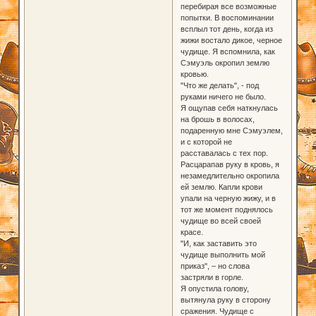
перебирая все возможные
попытки. В воспоминании
всплыл тот день, когда из
жижи востало дикое, черное
чудище. Я вспомнила, как
Сэмуэль окропил землю
кровью.
"Что же делать", - под
руками ничего не было.
Я ощупав себя наткнулась
на брошь в волосах,
подаренную мне Сэмуэлем,
и с которой не
расставалась с тех пор.
Расцарапав руку в кровь, я
незамедлительно окропила
ей землю. Капли крови
упали на черную жижу, и в
тот же момент поднялось
чудище во всей своей
красе.
"И, как заставить это
чудище выполнить мой
приказ", – но слова
застряли в горле.
Я опустила голову,
вытянула руку в сторону
сражения. Чудище с