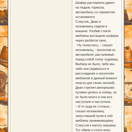
Шофер растерянно давил
на педаль тормоза,
автомобиль со скрежетом
остановился.
Сэмуэль, Диан и
незнакомец сидели в
машине. Разбив стекло
амблины вытащили шофера
через разбитое окно.
- Ну понеслось, - сказал
незнакомец, - выскочив из
автомобиля, расталкивая
перед собой толпу чудовищ.
Выбора не было, либо мы,
либо они (вдаваться в
рассуждения о носителях
амблинов в данный момент
опасно для своих жизней).
Диан стрелял ампорными
пулями целясь в голову, но
их было много и они все
наступали и наступали.
– И от куда их столько, -
сказал незнакомец
запустивший пулю в лоб
амблину прижимающему
Сэмуэля к капоту машины.
Тот обмяк и сполз вниз.