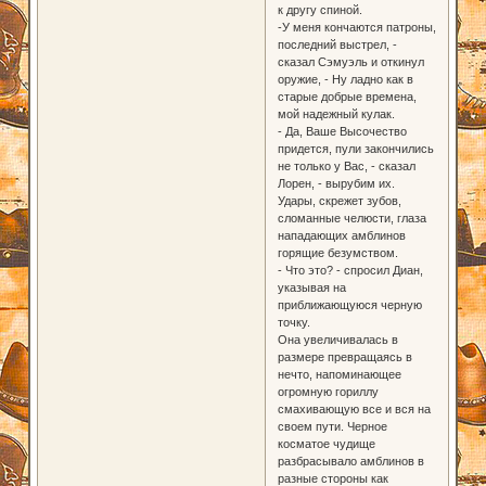
к другу спиной.
-У меня кончаются патроны,
последний выстрел, -
сказал Сэмуэль и откинул
оружие, - Ну ладно как в
старые добрые времена,
мой надежный кулак.
- Да, Ваше Высочество
придется, пули закончились
не только у Вас, - сказал
Лорен, - вырубим их.
Удары, скрежет зубов,
сломанные челюсти, глаза
нападающих амблинов
горящие безумством.
- Что это? - спросил Диан,
указывая на
приближающуюся черную
точку.
Она увеличивалась в
размере превращаясь в
нечто, напоминающее
огромную гориллу
смахивающую все и вся на
своем пути. Черное
косматое чудище
разбрасывало амблинов в
разные стороны как