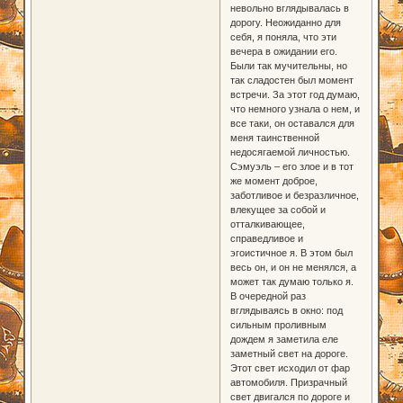
невольно вглядывалась в
дорогу. Неожиданно для
себя, я поняла, что эти
вечера в ожидании его.
Были так мучительны, но
так сладостен был момент
встречи. За этот год думаю,
что немного узнала о нем, и
все таки, он оставался для
меня таинственной
недосягаемой личностью.
Сэмуэль – его злое и в тот
же момент доброе,
заботливое и безразличное,
влекущее за собой и
отталкивающее,
справедливое и
эгоистичное я. В этом был
весь он, и он не менялся, а
может так думаю только я.
В очередной раз
вглядываясь в окно: под
сильным проливным
дождем я заметила еле
заметный свет на дороге.
Этот свет исходил от фар
автомобиля. Призрачный
свет двигался по дороге и