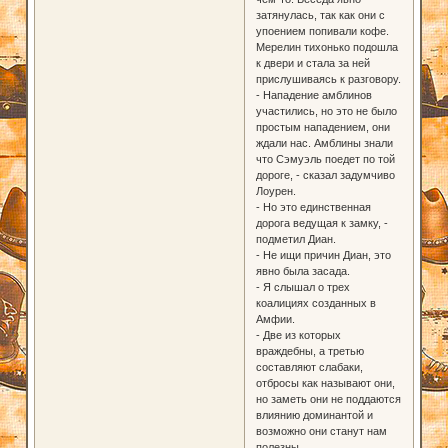
затянулась, так как они с
упоением попивали кофе.
Мерелин тихонько подошла
к двери и стала за ней
прислушиваясь к разговору.
- Нападение амблинов
участились, но это не было
простым нападением, они
ждали нас. Амблины знали
что Сэмуэль поедет по той
дороге, - сказал задумчиво
Лоурен.
- Но это единственная
дорога ведущая к замку, -
подметил Диан.
- Не ищи причин Диан, это
явно была засада.
- Я слышал о трех
коалициях созданных в
Амфии.
- Две из которых
враждебны, а третью
составляют слабаки,
отбросы как называют они,
но заметь они не поддаются
влиянию доминантой и
возможно они станут нам
полезны.