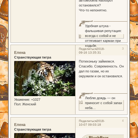
автомобиль наоборот
остановился?
Что-то непонятно.
Удобная штука -
фальшивая репутация:
всегда с собой и не
0
оттягивает карман при
ходьбе.
3
Поделиться
2018-
Елена
09-16 13:35:31
Странствующая тигра
Потихоньку займемся.
Спасибо. Современость. Он
дал по газам, но их
окружили и он остановился.
Люблю дождь — он
Уважение:
+1027
+1
приносит с собой запах
Пол:
Женский
неба…
4
Поделиться
2018-
Елена
10-07 09:03:18
Странствующая тигра
PlushBear