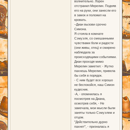
волнительно. Лорен
отстранил Мерелин. Подняв
его на руки, они занесли его
в замок и положил на
кровать.
–Диан вызови срочно
Симона.
Я стояла в комнате
Сэмуэля, со смешанными
чувствами боли и радости
(они живы, отец) и смирено
наблюдала за
происходящими событиями.
Диан проходя мимо
Мерелин заметил: - Жутко
пахнешь Мерелин, привела
бы себя в порядок.
- С ним будет все хорошо
не беспокойся, наш Симон
кудесник.
-А, - опомнилась я
посмотрев на Диана,
осмотрев себя, - Не
замечала, мои мысли были
заняты только Сэмуэлем и
отцом.
"Действительно дурно
пахнет", - призналась я