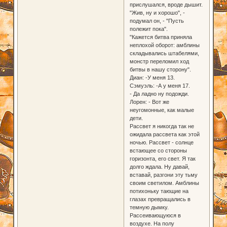
прислушался, вроде дышит.
"Жив, ну и хорошо", -
подумал он, - "Пусть
полежит пока".
"Кажется битва приняла
неплохой оборот: амблины
складывались штабелями,
монстр переломил ход
битвы в нашу сторону".
Диан: -У меня 13.
Сэмуэль: -А у меня 17.
- Да ладно ну подожди.
Лорен: - Вот же
неугомонные, как малые
дети.
Рассвет я никогда так не
ожидала рассвета как этой
ночью. Рассвет - солнце
встающее со стороны
горизонта, его свет. Я так
долго ждала. Ну давай,
вставай, разгони эту тьму
своим светилом. Амблины
потихоньку тающие на
глазах превращались в
темную дымку.
Рассеивающуюся в
воздухе. На полу