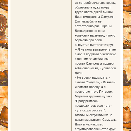
из которой сочилась кровь,
образовала лужу вокруг
трупа цвета дикой вишни.
Диан смотрел на Сэмуэля.
Его глаза были не
естественно расширены.
Безнадежно он осел
коленями на землю, что-то
бормоча про себя,
выпустил пистолет из рук.
– Я не смог выстрелить, не
смог, я подумал о человеке
стоящим за амблином,
прости Сэмуэль я подверг
тебя опасности, - убивался
Диан.
- Не время раскисать, -
сказал Сэмуэль, - Вставай
и помоги Лорену, а я
посмотрю что с Питером.
Мерелин держала кулаки:
"Продержитесь,
продержитесь еще чуть-
чуть скоро рассвет".
Амблины окружили их не
давая вырваться, Сэмуэль,
Диан и незнакомец
сгруппировались стоя друг