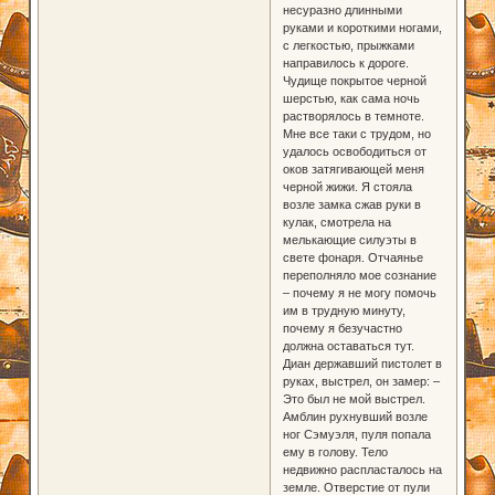
несуразно длинными
руками и короткими ногами,
с легкостью, прыжками
направилось к дороге.
Чудище покрытое черной
шерстью, как сама ночь
растворялось в темноте.
Мне все таки с трудом, но
удалось освободиться от
оков затягивающей меня
черной жижи. Я стояла
возле замка сжав руки в
кулак, смотрела на
мелькающие силуэты в
свете фонаря. Отчаянье
переполняло мое сознание
– почему я не могу помочь
им в трудную минуту,
почему я безучастно
должна оставаться тут.
Диан державший пистолет в
руках, выстрел, он замер: –
Это был не мой выстрел.
Амблин рухнувший возле
ног Сэмуэля, пуля попала
ему в голову. Тело
недвижно распласталось на
земле. Отверстие от пули