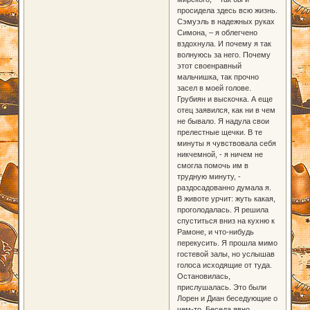
просидела здесь всю жизнь.
Сэмуэль в надежных руках
Симона, – я облегчено
вздохнула. И почему я так
волнуюсь за него. Почему
этот своенравный
мальчишка, так прочно
засел в моей голове.
Грубиян и выскочка. А еще
отец заявился, как ни в чем
не бывало. Я надула свои
прелестные щечки. В те
минуты я чувствовала себя
никчемной, - я ничем не
смогла помочь им в
трудную минуту, -
раздосадованно думала я.
В животе урчит: жуть какая,
проголодалась. Я решила
спуститься вниз на кухню к
Рамоне, и что-нибудь
перекусить. Я прошла мимо
гостевой залы, но услышав
голоса исходящие от туда.
Остановилась,
прислушалась. Это были
Лорен и Диан беседующие о
чем-то. Беседа явно