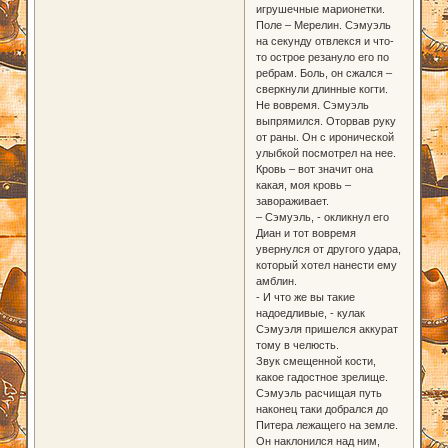
игрушечные марионетки.
Поле – Мерелин. Сэмуэль
на секунду отвлекся и что-
то острое резануло его по
ребрам. Боль, он сжался –
сверкнули длинные когти.
Не вовремя. Сэмуэль
выпрямился. Оторвав руку
от раны. Он с иронической
улыбкой посмотрел на нее.
Кровь – вот значит она
какая, моя кровь –
завораживает.
– Сэмуэль, - окликнул его
Диан и тот вовремя
увернулся от другого удара,
который хотел нанести ему
амблин.
- И что же вы такие
надоедливые, - кулак
Сэмуэля пришелся аккурат
тому в челюсть.
Звук смещенной кости,
какое гадостное зрелище.
Сэмуэль расчищая путь
наконец таки добрался до
Питера лежащего на земле.
Он наклонился над ним,