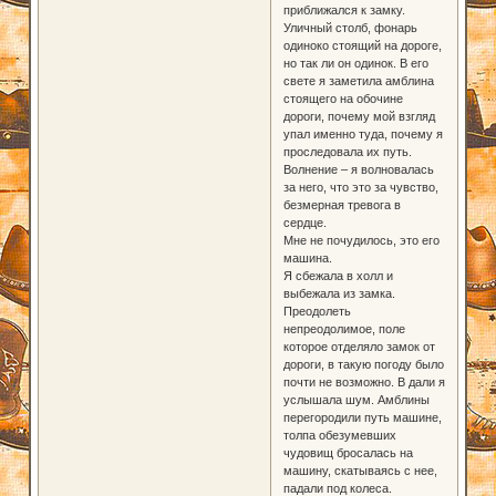
приближался к замку.
Уличный столб, фонарь
одиноко стоящий на дороге,
но так ли он одинок. В его
свете я заметила амблина
стоящего на обочине
дороги, почему мой взгляд
упал именно туда, почему я
проследовала их путь.
Волнение – я волновалась
за него, что это за чувство,
безмерная тревога в
сердце.
Мне не почудилось, это его
машина.
Я сбежала в холл и
выбежала из замка.
Преодолеть
непреодолимое, поле
которое отделяло замок от
дороги, в такую погоду было
почти не возможно. В дали я
услышала шум. Амблины
перегородили путь машине,
толпа обезумевших
чудовищ бросалась на
машину, скатываясь с нее,
падали под колеса.