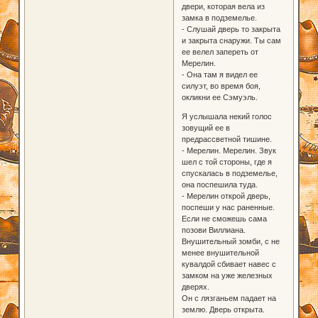
двери, которая вела из
замка в подземелье.
- Слушай дверь то закрыта
и закрыта снаружи. Ты сам
ее велел запереть от
Мерелин.
- Она там я видел ее
силуэт, во время боя,
окликни ее Сэмуэль.
Я услышала некий голос
зовущий ее в
предрассветной тишине.
- Мерелин. Мерелин. Звук
шел с той стороны, где я
спускалась в подземелье,
она поспешила туда.
- Мерелин открой дверь,
поспеши у нас раненные.
Если не сможешь сама
позови Виллиана.
Внушительный зомби, с не
менее внушительной
кувалдой сбивает навес с
замком на уже железных
дверях.
Он с лязганьем падает на
землю. Дверь открыта.