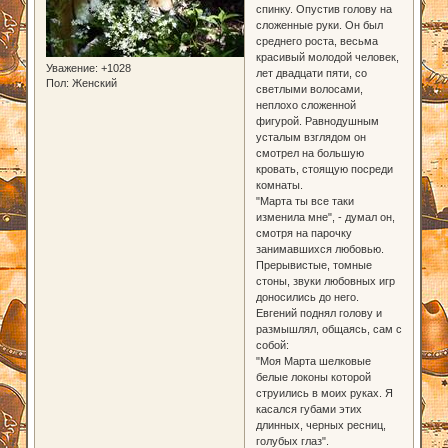
спинку. Опустив голову на
сложенные руки. Он был
среднего роста, весьма
красивый молодой человек,
Уважение:
+1028
лет двадцати пяти, со
Пол:
Женский
светлыми волосами,
неплохо сложенной
фигурой. Равнодушным
усталым взглядом он
смотрел на большую
кровать, стоящую посреди
комнаты.
"Марта ты все таки
изменила мне", - думал он,
смотря на парочку
занимавшихся любовью.
Прерывистые, томные
стоны, звуки любовных игр
доносились до него.
Евгений поднял голову и
размышлял, общаясь, сам с
собой:
"Моя Марта шелковые
белые локоны которой
струились в моих руках. Я
касался губами этих
длинных, черных ресниц,
голубых глаз".