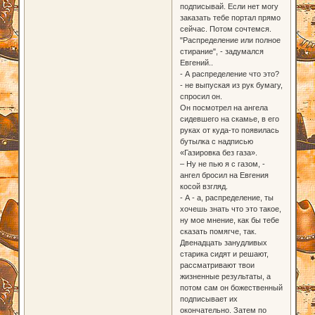
подписывай. Если нет могу
заказать тебе портал прямо
сейчас. Потом сочтемся.
"Распределение или полное
стирание", - задумался
Евгений..
- А распределение что это?
- не выпуская из рук бумагу,
спросил он.
Он посмотрел на ангела
сидевшего на скамье, в его
руках от куда-то появилась
бутылка с надписью
«Газировка без газа».
– Ну не пью я с газом, -
ангел бросил на Евгения
косой взгляд.
- А - а, распределение, ты
хочешь знать что это такое,
ну мое мнение, как бы тебе
сказать помягче, так.
Двенадцать занудливых
старика сидят и решают,
рассматривают твои
жизненные результаты, а
потом сам он божественный
подписывает их
окончательно. Затем по