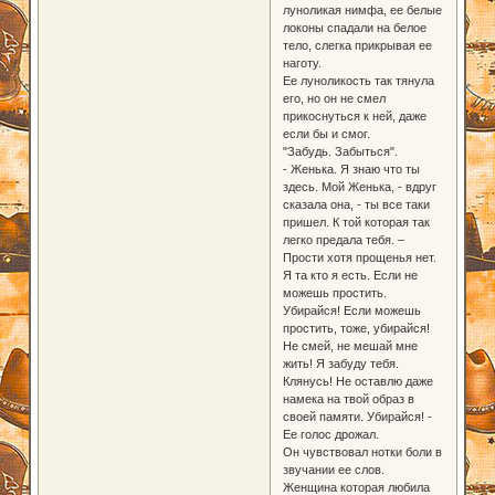
луноликая нимфа, ее белые
локоны спадали на белое
тело, слегка прикрывая ее
наготу.
Ее луноликость так тянула
его, но он не смел
прикоснуться к ней, даже
если бы и смог.
"Забудь. Забыться".
- Женька. Я знаю что ты
здесь. Мой Женька, - вдруг
сказала она, - ты все таки
пришел. К той которая так
легко предала тебя. –
Прости хотя прощенья нет.
Я та кто я есть. Если не
можешь простить.
Убирайся! Если можешь
простить, тоже, убирайся!
Не смей, не мешай мне
жить! Я забуду тебя.
Клянусь! Не оставлю даже
намека на твой образ в
своей памяти. Убирайся! -
Ее голос дрожал.
Он чувствовал нотки боли в
звучании ее слов.
Женщина которая любила