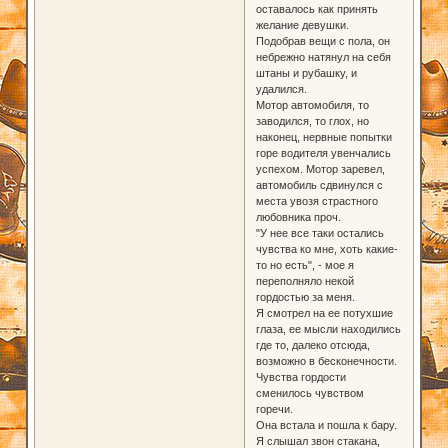
оставалось как принять
желание девушки.
Подобрав вещи с пола, он
небрежно натянул на себя
штаны и рубашку, и
удалился.
Мотор автомобиля, то
заводился, то глох, но
наконец, нервные попытки
горе водителя увенчались
успехом. Мотор заревел,
автомобиль сдвинулся с
места увозя страстного
любовника проч.
"У нее все таки остались
чувства ко мне, хоть какие-
то но есть", - мое я
переполняло некой
гордостью за меня.
Я смотрел на ее потухшие
глаза, ее мысли находились
где то, далеко отсюда,
возможно в бесконечности.
Чувства гордости
сменилось чувством
горечи.
Она встала и пошла к бару.
Я слышал звон стакана,