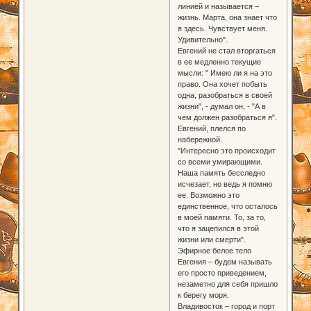
линией и называется –
жизнь. Марта, она знает что
я здесь. Чувствует меня.
Удивительно".
Евгений не стал вторгаться
в ее медленно текущие
мысли: " Имею ли я на это
право. Она хочет побыть
одна, разобраться в своей
жизни", - думал он, - "А в
чем должен разобраться я".
Евгений, плелся по
набережной.
"Интересно это происходит
со всеми умирающими.
Наша память бесследно
исчезает, но ведь я помню
ее. Возможно это
единственное, что осталось
в моей памяти. То, за то,
что я зацепился в этой
жизни или смерти".
Эфирное белое тело
Евгения – будем называть
его просто приведением,
незаметно для себя пришло
к берегу моря.
Владивосток – город и порт