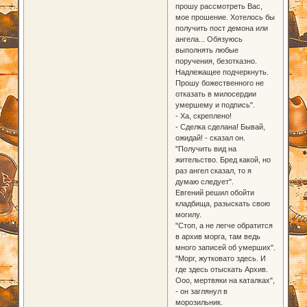
прошу рассмотреть Вас,
мое прошение. Хотелось бы
получить пост демона или
ангела... Обязуюсь
выполнять любые
поручения, безотказно.
Надлежащее подчеркнуть.
Прошу божественного не
отказать в милосердии
умершему и подпись".
- Ха, скреплено!
- Сделка сделана! Бывай,
ожидай! - сказал он.
"Получить вид на
жительство. Бред какой, но
раз ангел сказал, то я
думаю следует".
Евгений решил обойти
кладбища, разыскать свою
могилу.
"Стоп, а не легче обратится
в архив морга, там ведь
много записей об умерших".
"Морг, жутковато здесь. И
где здесь отыскать Архив.
Ооо, мертвяки на каталках",
- он заглянул в
морозильник.