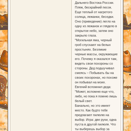
Дальнего Востока России.
Пляж, бескрайний песок.
Еще теплый от нагретого
солнца, лежанки, беседки.
Оно (приведение) легло на
одну из лежанок и глядело в
открытое небо, затем оно
закрыло глаза.
"Могильная яма, черный
гроб спускают на белых
простынях. Безликие
черные массы, окружающие
его. Почему я оказался там,
видеть свои похороны со
стороны. Дед подшучивал
смеясь – Побывать бы на
своих похоронах, но похоже
он побывал на моих.
Евгений вспомнил деда:
"Может, вспомню еще что,
либо, но пока я помню лишь
белый свет.
Банально, но это имеет
место. Как будто тебе
предлагают пилюлю на
выбор. Игра: две руки, одна
пуста в другой пилюля. Что
ты выберешь выбор за