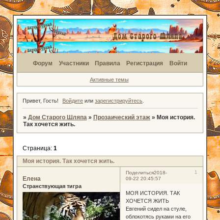
Форум
Участники
Правила
Регистрация
Войти
Активные темы
Привет, Гость!
Войдите
или
зарегистрируйтесь
.
»
Дом Старого Шляпа
»
Прозаический этаж
»
Моя история.
Так хочется жить.
Страница:
1
Моя история. Так хочется жить.
1
Поделиться
2018-
Елена
09-22 20:45:57
Странствующая тигра
МОЯ ИСТОРИЯ. ТАК
ХОЧЕТСЯ ЖИТЬ
Евгений сидел на стуле,
облокотясь руками на его