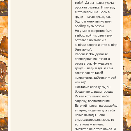
тобой. Да вы правы удача –
русская рулетка. И почему
я это вспомнил. Боль в
груди – такая дикая, как
будто в меня выпустили
обойму пуль разом.
Но у меня напротив был
выбор, пойти к свету или
остаться во тьме и я
выбрал второе и этот выбор
был моим".
Рассвет: "Вы думаете
приведения исчезают с
рассветом. Ну куда же я
денусь, ведь я тут. Я сам
отказался от такой
привилегии, забвения – рай
или ад".
Поставив себе цель, он
бродил по улицам города.
Искал хоть какую либо
зацепку, воспоминания.
Евгений присел на скамейку
в парке, и сделал для себя
некие выводы – они
символизировали зеро, то
есть ноль – ничего.
"Может я не с того начал. Я