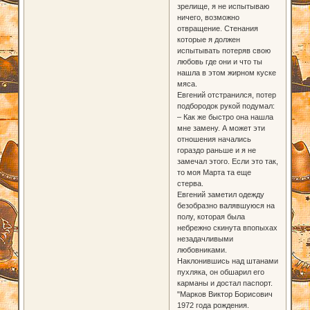
зрелище, я не испытываю
ничего, возможно
отвращение. Стенания
которые я должен
испытывать потеряв свою
любовь где они и что ты
нашла в этом жирном куске
мяса.
Евгений отстранился, потер
подбородок рукой подумал:
– Как же быстро она нашла
мне замену. А может эти
отношения начались
гораздо раньше и я не
замечал этого. Если это так,
то моя Марта та еще
стерва.
Евгений заметил одежду
безобразно валявшуюся на
полу, которая была
небрежно скинута впопыхах
незадачливыми
любовниками.
Наклонившись над штанами
пухляка, он обшарил его
карманы и достал паспорт.
"Марков Виктор Борисович
1972 года рождения.