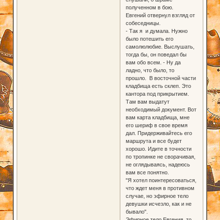
полученном в бою.
Евгений отвернул взгляд от
собеседницы.
- Так я и думала. Нужно
было потешить его
самолюлюбие. Выслушать,
тогда бы, он поведал бы
вам обо всем. - Ну да
ладно, что было, то
прошло. В восточной части
кладбища есть склеп. Это
кантора под прикрытием.
Там вам выдатут
необходимый документ. Вот
вам карта кладбища, мне
его шериф в свое время
дал. Придерживайтесь его
маршрута и все будет
хорошо. Идите в точности
по тропинке не сворачивая,
не оглядываясь, надеюсь
вам все понятно.
"Я хотел поинтересоваться,
что ждет меня в противном
случае, но эфирное тело
девушки исчезло, как и не
бывало".
Эфирное тело Евгения, то