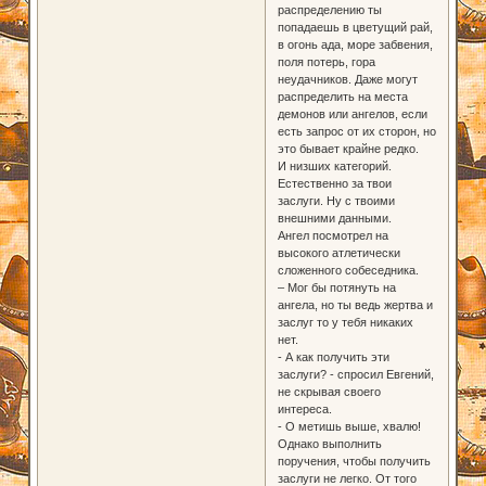
распределению ты
попадаешь в цветущий рай,
в огонь ада, море забвения,
поля потерь, гора
неудачников. Даже могут
распределить на места
демонов или ангелов, если
есть запрос от их сторон, но
это бывает крайне редко.
И низших категорий.
Естественно за твои
заслуги. Ну с твоими
внешними данными.
Ангел посмотрел на
высокого атлетически
сложенного собеседника.
– Мог бы потянуть на
ангела, но ты ведь жертва и
заслуг то у тебя никаких
нет.
- А как получить эти
заслуги? - спросил Евгений,
не скрывая своего
интереса.
- О метишь выше, хвалю!
Однако выполнить
поручения, чтобы получить
заслуги не легко. От того