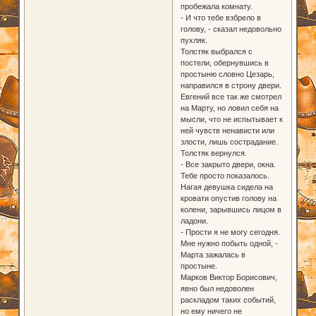
пробежала комнату.
- И что тебе взбрело в
голову, - сказал недовольно
пухляк.
Толстяк выбрался с
постели, обернувшись в
простыню словно Цезарь,
направился в строну двери.
Евгений все так же смотрел
на Марту, но ловил себя на
мысли, что не испытывает к
ней чувств ненависти или
злости, лишь сострадание.
Толстяк вернулся.
- Все закрыто двери, окна.
Тебе просто показалось.
Нагая девушка сидела на
кровати опустив голову на
колени, зарывшись лицом в
ладони.
- Прости я не могу сегодня.
Мне нужно побыть одной, -
Марта зажалась в
простыне.
Марков Виктор Борисович,
явно был недоволен
раскладом таких событий,
но ему ничего не