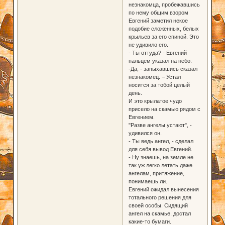
незнакомца, пробежавшись
по нему общим взором
Евгений заметил некое
подобие сложенных, белых
крыльев за его спиной. Это
не удивило его.
- Ты оттуда? - Евгений
пальцем указал на небо.
-Да, - запыхавшись сказал
незнакомец. – Устал
носится за тобой целый
день.
И это крылатое чудо
присело на скамью рядом с
Евгением.
"Разве ангелы устают", -
удивился он.
- Ты ведь ангел, - сделал
для себя вывод Евгений.
- Ну знаешь, на земле не
так уж легко летать даже
ангелам, притяжение,
понимаешь ли.
Евгений ожидал вынесения
тотального решения для
своей особы. Сидящий
ангел на скамье, достал
какие-то бумаги.