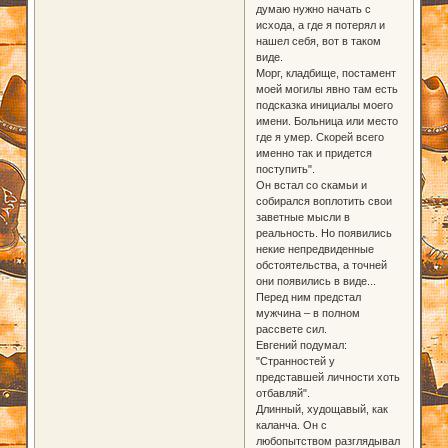
думаю нужно начать с
исхода, а где я потерял и
нашел себя, вот в таком
виде.
Морг, кладбище, постамент
моей могилы явно там есть
подсказка инициалы моего
имени. Больница или место
где я умер. Скорей всего
именно так и придется
поступить".
Он встал со скамьи и
собирался воплотить свои
заветные мысли в
реальность. Но появились
некие непредвиденные
обстоятельства, а точней
они появились в виде...
Перед ним предстал
мужчина – в полном
рассвете сил.
Евгений подумал:
"Странностей у
представшей личности хоть
отбавляй".
Длинный, худощавый, как
каланча. Он с
любопытством разглядывал