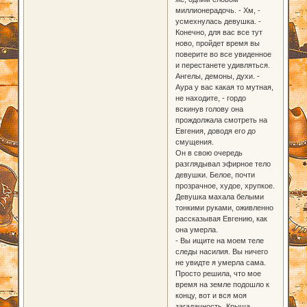
миллионерадочь. - Хм, -
усмехнулась девушка. -
Конечно, для вас все тут
ново, пройдет время вы
поверите во все увиденное
и перестанете удивляться.
Ангелы, демоны, духи. -
Аура у вас какая то мутная,
не находите, - гордо
вскинув голову она
прождолжала смотреть на
Евгения, доводя его до
смущения.
Он в свою очередь
разглядывал эфирное тело
девушки. Белое, почти
прозрачное, худое, хрупкое.
Девушка махала белыми
тонкими руками, оживленно
рассказывая Евгению, как
она умерла.
- Вы ищите на моем теле
следы насилия. Вы ничего
не увидте я умерла сама.
Просто решила, что мое
время на земле подошло к
концу, вот и вся моя
загадачность. Крыша