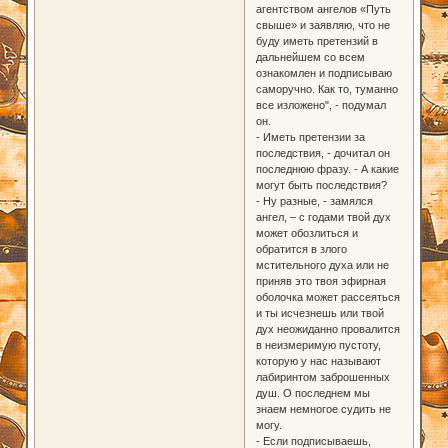
агентством ангелов «Путь
свыше» и заявляю, что не
буду иметь претензий в
дальнейшем со всем
ознакомлен и подписываю
саморучно. Как то, туманно
все изложено", - подумал
он.
- Иметь претензии за
последствия, - дочитал он
последнюю фразу. - А какие
могут быть последствия?
- Ну разные, - замялся
ангел, – с годами твой дух
может обозлиться и
обратится в злого
мстительного духа или не
приняв это твоя эфирная
оболочка может рассеяться
и ты исчезнешь или твой
дух неожиданно провалится
в неизмеримую пустоту,
которую у нас называют
лабиринтом заброшенных
душ. О последнем мы
знаем немногое судить не
могу.
- Если подписываешь,