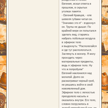
Евгения, искал ответа в
прошлом, в скрытых
уголках памяти.
- Евгений Кравцов, - еле
шевеля губами читал он.
"Значимо это я" - вздохнул
он. Трупы не дышат. По
крайней мере он попытался
зделать вид, стараясь
набрать побольше воздуха
в эфирное тело
и выдохнуть: "Распологайся
и где тут распологаться.
Заглянуть в могилу. Я могу
проходить через
материальные предметы,
ведь я эфирное тело. Ну
что ж попробуем"
Евгений наклонился над
могилой. Долго он
расматривал черный гроб,
не решаясь войти в свой
новоявленный дом.
Эфирное тело с легкостью
преодолело насыпь и
оказалось внутри. Его тело,
словно погрузилось в
долгий непробудный сон, он