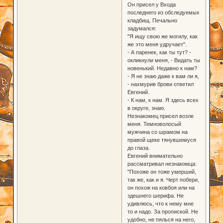
Он присел у Входа
последнего из обследуемых
кладбищ. Печально
задумался:
"Я ищу свою же могилу, как
же это меня удручает".
- А паренек, как ты тут? -
окликнули меня, - Видать ты
новенький. Недавно к нам?
- Я не знаю даже к вам ли я,
- нахмурив брови ответил
Евгений.
- К нам, к нам. Я здесь всех
в округе, знаю.
Незнакомец присел возле
меня. Темноволосый
мужчина со шрамом на
правой щеке тянувшемуся
до глаза.
Евгений внимательно
рассматривал незнакомца:
"Похоже он тоже умерший,
так же, как и я. Черт побери,
он похож на ковбоя или на
здешнего шерифа. Не
удивлюсь, что к нему мне
то и надо. За пропиской. Не
удобно, не пялься на него,