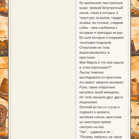
Ее маленькие заостренные
ушки: прямой безупречный
носик, глаза в которых я
тонул раз за разом, гордая
осанка, ее сочные, сладкие
губки – мои клубнички к
которым я преподал ни раз.
Ее шея которую я покрывал
тысячами поцелуев.
Очертания ее тела
вырисовывалось в
простыне.
Моя Марта и что она нашла
в этом коротышке?"
Лысое темечко
выглядывало из простыни,
его живот заметно выпирал.
Руки, такие отвратные
касались моей женщины.
Их тела ласкали друг друга
поцелуями.
Евгений встал со стула и
подошел к кровати,
заглянув сквозь простыню
он некоторое время
смотрел на них.
"Хм", - удивился он. -
"Почему любуясь на такое