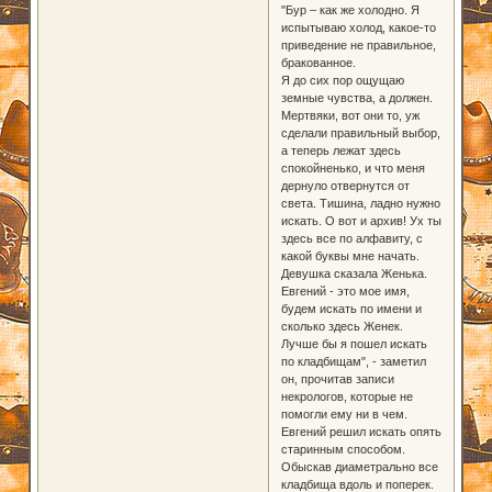
"Бур – как же холодно. Я
испытываю холод, какое-то
приведение не правильное,
бракованное.
Я до сих пор ощущаю
земные чувства, а должен.
Мертвяки, вот они то, уж
сделали правильный выбор,
а теперь лежат здесь
спокойненько, и что меня
дернуло отвернутся от
света. Тишина, ладно нужно
искать. О вот и архив! Ух ты
здесь все по алфавиту, с
какой буквы мне начать.
Девушка сказала Женька.
Евгений - это мое имя,
будем искать по имени и
сколько здесь Женек.
Лучше бы я пошел искать
по кладбищам", - заметил
он, прочитав записи
некрологов, которые не
помогли ему ни в чем.
Евгений решил искать опять
старинным способом.
Обыскав диаметрально все
кладбища вдоль и поперек.