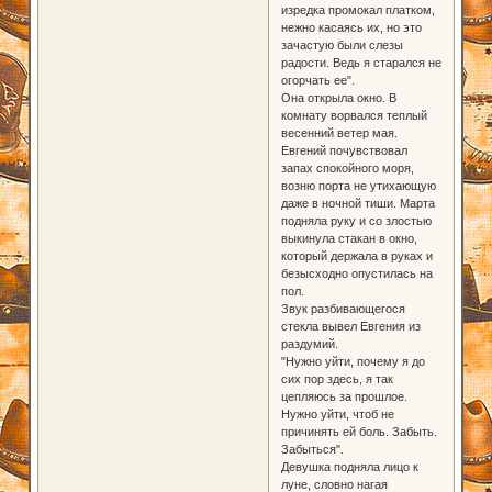
изредка промокал платком,
нежно касаясь их, но это
зачастую были слезы
радости. Ведь я старался не
огорчать ее".
Она открыла окно. В
комнату ворвался теплый
весенний ветер мая.
Евгений почувствовал
запах спокойного моря,
возню порта не утихающую
даже в ночной тиши. Марта
подняла руку и со злостью
выкинула стакан в окно,
который держала в руках и
безысходно опустилась на
пол.
Звук разбивающегося
стекла вывел Евгения из
раздумий.
"Нужно уйти, почему я до
сих пор здесь, я так
цепляюсь за прошлое.
Нужно уйти, чтоб не
причинять ей боль. Забыть.
Забыться".
Девушка подняла лицо к
луне, словно нагая