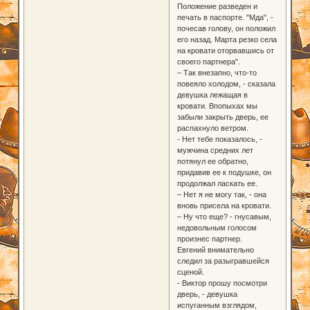
Положение разведен и
печать в паспорте. "Мда", -
почесав голову, он положил
его назад. Марта резко села
на кровати оторвавшись от
своего партнера".
– Так внезапно, что-то
повеяло холодом, - сказала
девушка лежащая в
кровати. Впопыхах мы
забыли закрыть дверь, ее
распахнуло ветром.
- Нет тебе показалось, -
мужчина средних лет
потянул ее обратно,
придавив ее к подушке, он
продолжал ласкать ее.
– Нет я не могу так, - она
вновь присела на кровати.
– Ну что еще? - гнусавым,
недовольным голосом
произнес партнер.
Евгений внимательно
следил за разыгравшейся
сценой.
- Виктор прошу посмотри
дверь, - девушка
испуганным взглядом,