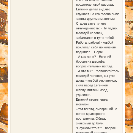
продолжал свой рассказ.
Евгений делал вид что
слушает, но его голова была
занята другими мыслями.
Старец заметил его
отчужденность: - Ну ладно,
молодой человек,
забалтался я тут с тобой.
Работа, работа! - ковбой
похлопал себя по коленям,
поднялся. - Пора!
- А как же, я? - Евгений
бросил на шерифа
вопросительный взгляд.
- А что вы? Распологайтесь
молодой человек, вы уже
дома, - ковбой откланялся,
сняв перед Евгением
шляпу, пятясь назад,
удалился.
Евгений стоял перед
могилой.
Этот взгляд, смотрящий на
него с мраморного
постамента. Образ,
знакомый до боли.
"Неужели это я?" - вопрос
рожденный в голове