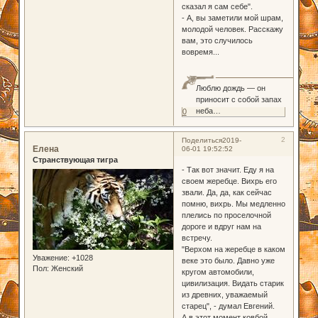
сказал я сам себе".
- А, вы заметили мой шрам,
молодой человек. Расскажу
вам, это случилось
вовремя...
Люблю дождь — он
приносит с собой запах
неба…
0
2
Поделиться
2019-
Елена
06-01 19:52:52
Странствующая тигра
- Так вот значит. Еду я на
своем жеребце. Вихрь его
звали. Да, да, как сейчас
помню, вихрь. Мы медленно
плелись по проселочной
дороге и вдруг нам на
встречу.
"Верхом на жеребце в каком
Уважение:
+1028
веке это было. Давно уже
Пол:
Женский
кругом автомобили,
цивилизация. Видать старик
из древних, уважаемый
старец", - думал Евгений.
А в этот момент ковбой