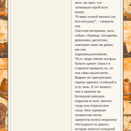
жить так ярко, что
затмевала порой всех
вокруг.
"Я живу полной жизнью (на
всю катушку)", - говорила
она.
Светские вечеринки, пати,
сейшн, сборища, посиделки,
девичники, дискотеки,
компания таких же девиц -
как она
(единомышленников).
"Есть люди сияние которых
больно щемит глаза и я
старался прикрыть их, но
она сама нашла меня.
Видимо ее заинтриговал
парень одиноко стоявший в
углу залы. В тот момент,
чем я привлек ее.
Белокурая девушка
подошла ко мне, именно
тогда она открыла мне
глаза. Моя скромная
незаметная жизнь
завертела колесо медленно
плетущееся по дороге,
которая тянется сплошной