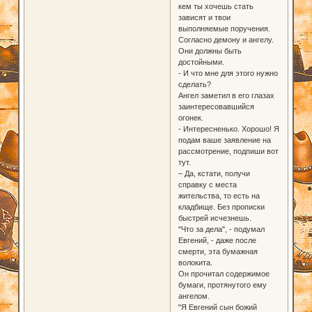
кем ты хочешь стать
зависят и твои
выполняемые поручения.
Согласно демону и ангелу.
Они должны быть
достойными.
- И что мне для этого нужно
сделать?
Ангел заметил в его глазах
заинтересовавшийся
огонек.
- Интересненько. Хорошо! Я
подам ваше заявление на
рассмотрение, подпиши вот
тут.
– Да, кстати, получи
справку с места
жительства, то есть на
кладбище. Без прописки
быстрей исчезнешь.
"Что за дела", - подумал
Евгений, - даже после
смерти, эта бумажная
волокита.
Он прочитал содержимое
бумаги, протянутого ему
ангелом.
"Я Евгений сын божий