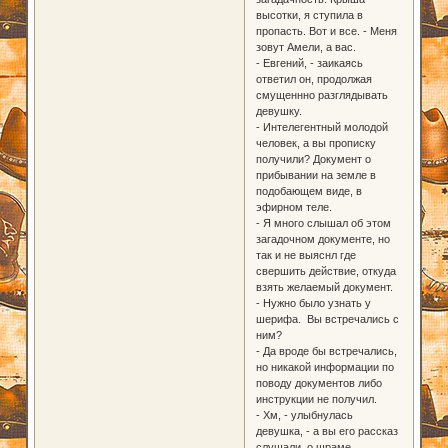
высотки, я ступила в
пропасть. Вот и все. - Меня
зовут Амели, а вас.
- Евгений, - заикаясь
ответил он, продолжая
смущеннно разглядывать
девушку.
- Интелегентный молодой
человек, а вы прописку
получили? Документ о
прибывании на земле в
подобающем виде, в
эфирном теле.
- Я много слышал об этом
загадочном документе, но
так и не выяснл где
свершить действие, откуда
взять желаемый документ.
- Нужно было узнать у
шерифа. Вы встречались с
ним?
- Да вроде бы встречались,
но никакой информации по
поводу документов либо
инструкции не получил.
- Хм, - улыбнулась
девушка, - а вы его рассказ
слушали, о шраме