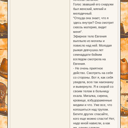
Голос звавший его снаружи
был женский, мягкий и
мелодичный.
"Откуда она знает, что я
здесь внутри? Она смотрит
сквозь материю, видит
меня".
Эфирное тело Евгения
выплыло из могилы и
повисло над ней. Молодая
рыжая девчушка лет
семнадцати бойким
взглядом смотрела на
Евгения.
- Не очень приятное
действо. Смотреть на себя
со стороны. Вот я, как себя
увидела, всю так наизнанку
и вывернуло. Я в скорой со
своим телом в больницу
ехала. Мигалка, сирена,
кровище, взбудораженные
медики и что. Уже все, что
копошиться над трупом.
Бегите других спасайте,
кого еще можно спасти! Нет,
надо мной нависли, а как
же, одним словом