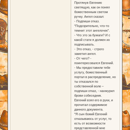
Протянув Евгению
светящую, как он понял
божественным светом
ручку. Ангел сказал:
- Подпиши отказ.
"Подозрительно, что-то
темнит этот ангелочек".
- Что это за бумаги? И с
какой стати я должен их
подписывать.
- Это отказ, - строго
заметил ангел.
- От чего? -
поинтересовался Евгений.
- Мы предоставили тебе
услугу, божественный
портал в распределение, но
ты отказался по
собственной воле –
подпиши отказ, - нахмурил
брови собеседник.
Евгений взял его в руки, и
прочитал содержимое
данного документа.
"Я сын божий Евгений
отказываюсь от услуг, то
есть от возможности
представленной мне