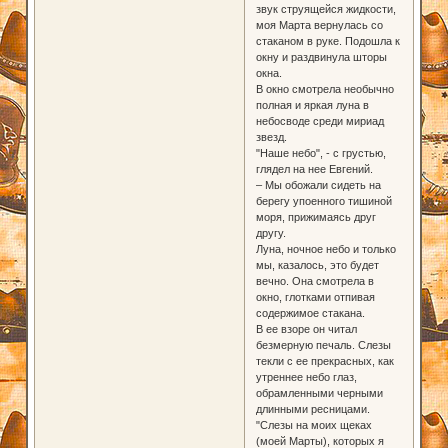
звук струящейся жидкости,
моя Марта вернулась со
стаканом в руке. Подошла к
окну и раздвинула шторы
окна.
В окно смотрела необычно
полная и яркая луна в
небосводе среди мириад
звезд.
"Наше небо", - с грустью,
глядел на нее Евгений.
– Мы обожали сидеть на
берегу упоенного тишиной
моря, прижимаясь друг
другу.
Луна, ночное небо и только
мы, казалось, это будет
вечно. Она смотрела в
окно, глотками отпивая
содержимое стакана.
В ее взоре он читал
безмерную печаль. Слезы
текли с ее прекрасных, как
утреннее небо глаз,
обрамленными черными
длинными ресницами.
"Слезы на моих щеках
(моей Марты), которых я