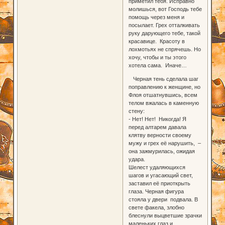
приметил тебя. Исправно
молишься, вот Господь тебе
помощь через меня и
посылает. Грех отталкивать
руку дарующего тебе, такой
красавице. Красоту в
лохмотьях не спрячешь. Но
хочу, чтобы и ты этого
хотела сама. Иначе…
Черная тень сделала шаг
поправлению к женщине, но
Флоя отшатнувшись, всем
телом вжалась в каменную
стену:
- Нет! Нет! Никогда! Я
перед алтарем давала
клятву верности своему
мужу и грех её нарушить, –
она зажмурилась, ожидая
удара.
Шелест удаляющихся
шагов и угасающий свет,
заставил её приоткрыть
глаза. Черная фигура
стояла у двери подвала. В
свете факела, злобно
блеснули выцветшие зрачки
маленьких глаз и