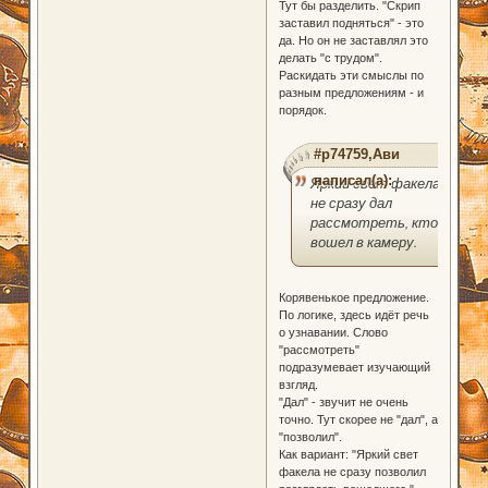
Тут бы разделить. "Скрип
заставил подняться" - это
да. Но он не заставлял это
делать "с трудом".
Раскидать эти смыслы по
разным предложениям - и
порядок.
#p74759,Ави
написал(а):
Яркий свет факела
не сразу дал
рассмотреть, кто
вошел в камеру.
Корявенькое предложение.
По логике, здесь идёт речь
о узнавании. Слово
"рассмотреть"
подразумевает изучающий
взгляд.
"Дал" - звучит не очень
точно. Тут скорее не "дал", а
"позволил".
Как вариант: "Яркий свет
факела не сразу позволил