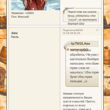
Перед тем как излить
0
Уважение:
+15654
душу, убедитесь что
Пол:
Женский
"сосуд", не протекает.
Бернард Шоу
10
Поделиться
2020-
Alex
11-19 18:31:24
Гость
#p75016,Ави
написал(а):
Не, ну просто
обалдеть! Не уже ли
настолько бездарно
написано, что даже
трех слов не
нашлось? Или трех
букв! Или трех
пальцев...)))
Уважаю этичную
направленность Ваших
чувств и мыслей. Просто,
отдельно от всего
остального, этика не в