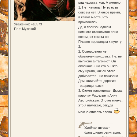
ряд недостатков. А именно:
1. Нет начала. Ну то есть
совсем нет. В какое время,
в каком месте, что
произошло?
Уважение:
+10573
Да, о произошедшем
Пол:
Мужской
немного становится ясно
потом, из текста но...
Плавно переходим к пункту
2.
2. Совершенно не
обозначен конфликт. Т.е. не
выписан антагонист. Он
обозначен, но кто он, что
ему нужно, как он этого
добивается - не показано.
Домысливайте, дорогие
товарищи, сами.
3. Сюжет напоминает Дюма,
парочку Ришелье и Анну
Австрийскую. Это не минус,
это я намекаю, откуда
можно списать слова.
Удобная штука -
фальшивая репутация: