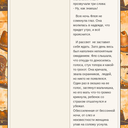
прозвучали три слова:
- Ну, как знаешь!
Всю ночь Флоя не
сомкнула глаз. Она
молилась в надежде, что
придет утро, и всё
прояснится.
И рассвет не заставил
себя ждать. Зато день весь
был наполнен непонятным
ожиданием. Фло слышала,
что откуда-то доносились
голоса, стук топора и какой-
то грохот. Она кричала,
звала охранников, людей,
но никто не появлялся.
Один раз в окошко на ее
голос, заглянул мальчишка,
но его мать что-то громко
крикнула, ребенок со
страхом отшатнулся и
убежал.
Обессиленная от бессонной
ночи, от слез и
неизвестности женщина
упав на солому уснула.