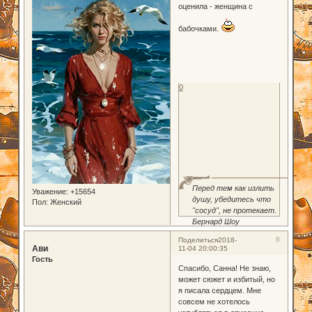
оценила - женщина с
бабочками.
0
Перед тем как излить
Уважение:
+15654
душу, убедитесь что
Пол:
Женский
"сосуд", не протекает.
Бернард Шоу
8
Поделиться
2018-
Ави
11-04 20:00:35
Гость
Спасибо, Санна! Не знаю,
может сюжет и избитый, но
я писала сердцем. Мне
совсем не хотелось