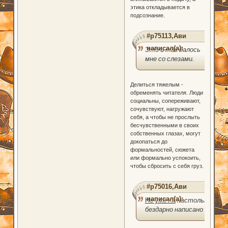
этика откладывается в
подсознание.
#p75113,Ави
написал(а):
Это и так далось
мне со слезами.
Делиться тяжелым -
обременять читателя. Люди
социальны, сопереживают,
сочувствуют, нагружают
себя, а чтобы не прослыть
бесчувственными в своих
собственных глазах, могут
докопаться до
формальностей, сюжета
или формально успокоить,
чтобы сбросить с себя груз.
#p75016,Ави
написал(а):
Не уже ли
настолько
бездарно написано