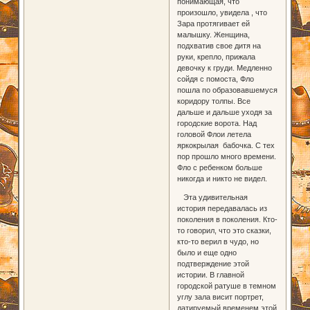
понимающая, что
произошло, увидела , что
Зара протягивает ей
малышку. Женщина,
подхватив свое дитя на
руки, крепло, прижала
девочку к груди. Медленно
сойдя с помоста, Фло
пошла по образовавшемуся
коридору толпы. Все
дальше и дальше уходя за
городские ворота. Над
головой Флои летела
яркокрылая бабочка. С тех
пор прошло много времени.
Фло с ребенком больше
никогда и никто не видел.
Эта удивительная
история передавалась из
поколения в поколения. Кто-
то говорил, что это сказки,
кто-то верил в чудо, но
было и еще одно
подтверждение этой
истории. В главной
городской ратуше в темном
углу зала висит портрет,
датируемый временем этой