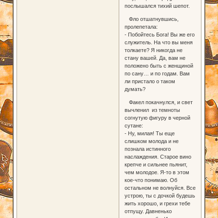
послышался тихий шепот.
Фло отшатнувшись,
пролепетала:
- Побойтесь Бога! Вы же его
служитель. На что вы меня
толкаете? Я никогда не
стану вашей. Да, вам не
положено быть с женщиной
по сану… и по годам. Вам
ли пристало о таком
думать?
Факел покачнулся, и свет
вычленил из темноты
согнутую фигуру в черной
сутане:
- Ну, милая! Ты еще
слишком молода и не
познала истинного
наслаждения. Старое вино
крепче и сильнее пьянит,
чем молодое. Я-то в этом
кое-что понимаю. Об
остальном не волнуйся. Все
устрою, ты с дочкой будешь
жить хорошо, и грехи тебе
отпущу. Давненько