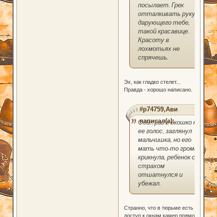
посылает. Грех
отталкивать руку
дарующего тебе,
такой красавице.
Красоту в
лохмотьях не
спрячешь.
Эх, как гладко стелет...
Правда - хорошо написано.
#p74759,Ави
написал(а):
Один раз в окошко на
ее голос, заглянул
мальчишка, но его
мать что-то громко
крикнула, ребенок со
страхом
отшатнулся и
убежал.
Странно, что в тюрьме есть
доступ к окнам камер прямо