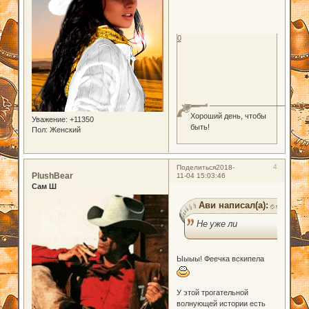
0
Хороший день, чтобы
Уважение:
+11350
быть!
Пол:
Женский
4
Поделиться
2018-
PlushBear
11-04 15:03:46
Сам Ш
Ави написал(а):
Не уже ли
Ыыыы! Феечка вскипела
У этой трогательной
волнующей истории есть