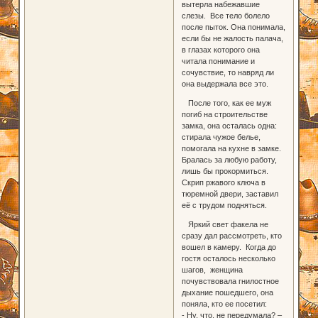
вытерла набежавшие
слезы. Все тело болело
после пыток. Она понимала,
если бы не жалость палача,
в глазах которого она
читала понимание и
сочувствие, то навряд ли
она выдержала все это.
После того, как ее муж
погиб на строительстве
замка, она осталась одна:
стирала чужое белье,
помогала на кухне в замке.
Бралась за любую работу,
лишь бы прокормиться.
Скрип ржавого ключа в
тюремной двери, заставил
её с трудом подняться.
Яркий свет факела не
сразу дал рассмотреть, кто
вошел в камеру. Когда до
гостя осталось несколько
шагов, женщина
почувствовала гнилостное
дыхание пошедшего, она
поняла, кто ее посетил:
- Ну, что, не передумала? –