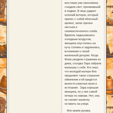
мостовая уже наполовину
съедала свет, проникавший
в подвал. В лицо ударил
осенний ветерок, который
принес с собой яблочный
аромат, запах прелых
листьев и
свежеиспеченного хлеба.
Вдоволь надышавшись
холодным воздухом,
женщина опустилась на
кучу соломы и задумалась,
вспоминая о своей
маленькой дочурке. Когда
Флою уводили стражники из
дома, соседка Зара забрала
малышку к себе. Кто знал,
что молодой матери Фло
предъявят такое страшное
обвинение и ей придется
вынести ужасные муки и
истязания. Зара хорошая
женщина, но у нее самой
пятеро по лавкам. Нет, она
не сможет малютку
оставить на улице.
Фло краем рукава,