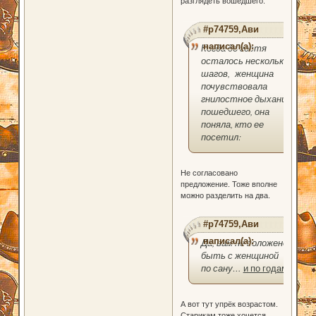
разглядеть вошедшего."
#p74759,Ави
написал(а):
Когда до гостя
осталось несколько
шагов, женщина
почувствовала
гнилостное дыхание
пошедшего, она
поняла, кто ее
посетил:
Не согласовано
предложение. Тоже вполне
можно разделить на два.
#p74759,Ави
написал(а):
Да, вам не положено
быть с женщиной
по сану…
и по годам
.
А вот тут упрёк возрастом.
Старикам тоже хочется