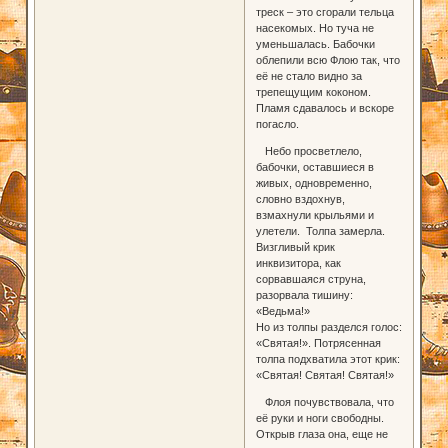
треск – это сгорали тельца
насекомых. Но туча не
уменьшалась. Бабочки
облепили всю Флою так, что
её не стало видно за
трепещущим коконом.
Пламя сдавалось и вскоре
погасло.
Небо просветлело,
бабочки, оставшиеся в
живых, одновременно,
словно вздохнув,
взмахнули крыльями и
улетели. Толпа замерла.
Визгливый крик
инквизитора, как
сорвавшаяся струна,
разорвала тишину:
«Ведьма!»
Но из толпы разделся голос:
«Святая!». Потрясенная
толпа подхватила этот крик:
«Святая! Святая! Святая!»
Флоя почувствовала, что
её руки и ноги свободны.
Открыв глаза она, еще не