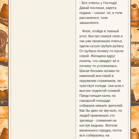
- Все ответы у Господа!
Давай поспеши, карета
подана – сказал он, и толи
рассмеялся, толи
закашлялся.
Флоя, отойдя в темный
угол, быстро скинув свое и
так уже промокшее платье,
одела сухую грубую рубаху.
От рубахи почему-то пахло
серой. Женщина вдруг
поняла, что ожидает её и
почему-то успокоилась.
Шагая босыми ногами по
каменной мостовой в
окружении стражников, не
чувствуя холода она шла с
высоко поднятой головой.
Предстоящая казнь на
городской площади
собирала немало зрителей.
Как бы дико ни звучало, но
людей привлекало это
зрелище - сожжения на
костре ведьмы. Жители
маленького городка, почти
все собирались на