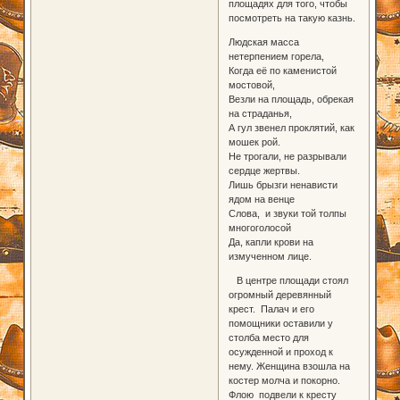
площадях для того, чтобы
посмотреть на такую казнь.
Людская масса
нетерпением горела,
Когда её по каменистой
мостовой,
Везли на площадь, обрекая
на страданья,
А гул звенел проклятий, как
мошек рой.
Не трогали, не разрывали
сердце жертвы.
Лишь брызги ненависти
ядом на венце
Слова, и звуки той толпы
многоголосой
Да, капли крови на
измученном лице.
В центре площади стоял
огромный деревянный
крест. Палач и его
помощники оставили у
столба место для
осужденной и проход к
нему. Женщина взошла на
костер молча и покорно.
Флою подвели к кресту