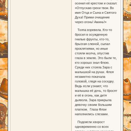
осенил её крестом и сказал:
«Отпускаю грехи твои. Во
имя Отца и Сына и Святого
Духа! Прими очищение
через огонь! Аминь!»
Толпа взревела. Кто-то
бросил в осужденную
гнилые фрукты, кто-то,
брызгая слюной, сыпал
проклятиями, но иные
стояли молча, опустив
глаза в землю. Это были те,
кто хорошо знал Флою.
Среди них стояла Зара с
малышкой на руках. Флоя
незаметно покачала
головой, глядя на соседку.
Ведь если узнают, что
малышка её дочь, то бросят
и её в огонь, как дитя
дьявола. Зара прикрыла
девочку своим большим
платком. Глаза Флои
наполнились слезами.
Подожгли хворост
одновременно со всех