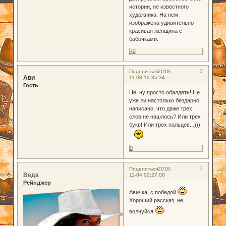
истории, не известного
художника. На нем
изображена удивительно
красивая женщина с
бабочками.
+2
2
Поделиться
2018-
Ави
11-03 12:35:34
Гость
Не, ну просто обалдеть! Не
уже ли настолько бездарно
написано, что даже трех
слов не нашлось? Или трех
букв! Или трех пальцев...)))
0
3
Поделиться
2018-
Веда
11-04 00:27:08
Рейнджер
Авичка, с победой
Хороший рассказ, не
волнуйся