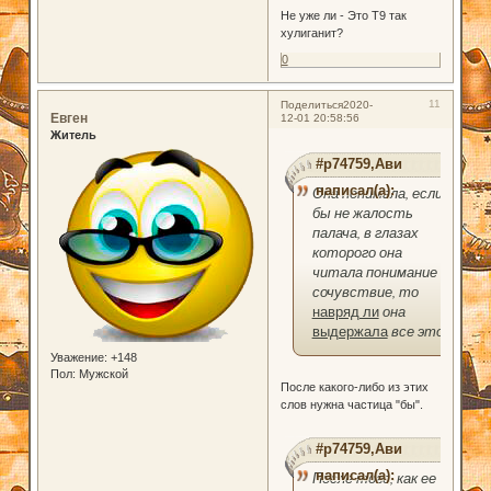
Не уже ли - Это Т9 так
хулиганит?
0
11
Поделиться
2020-
Евген
12-01 20:58:56
Житель
#p74759,Ави
написал(а):
Она понимала, если
бы не жалость
палача, в глазах
которого она
читала понимание и
сочувствие, то
навряд ли
она
выдержала
все это.
Уважение:
+148
Пол:
Мужской
После какого-либо из этих
слов нужна частица "бы".
#p74759,Ави
написал(а):
После того, как ее