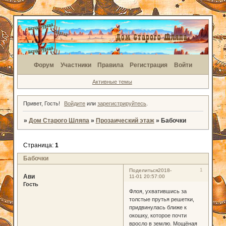
Форум
Участники
Правила
Регистрация
Войти
Активные темы
Привет, Гость!
Войдите
или
зарегистрируйтесь
.
»
Дом Старого Шляпа
»
Прозаический этаж
»
Бабочки
Страница:
1
Бабочки
1
Поделиться
2018-
Ави
11-01 20:57:00
Гость
Флоя, ухватившись за
толстые прутья решетки,
придвинулась ближе к
окошку, которое почти
вросло в землю. Мощёная