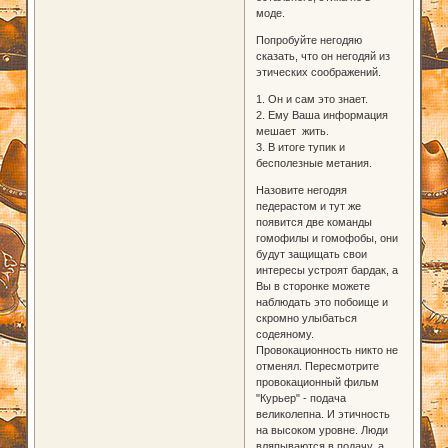
моде.
Попробуйте негодяю
сказать, что он негодяй из
этических соображений.
1. Он и сам это знает.
2. Ему Ваша информация
мешает жить.
3. В итоге тупик и
бесполезные метания.
Назовите негодяя
педерастом и тут же
появится две команды
гомофилы и гомофобы, они
будут защищать свои
интересы устроят бардак, а
Вы в сторонке можете
наблюдать это побоище и
скромно улыбаться
содеяному.
Провокационность никто не
отменял. Пересмотрите
провокационный фильм
"Курьер" - подача
великолепна. И этичность
на высоком уровне. Люди
вляпываются в подачу, а