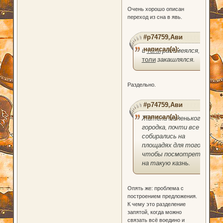
Очень хорошо описан
переход из сна в явь.
#p74759,Ави
написал(а):
и
толи
рассмеялся,
толи
закашлялся.
Раздельно.
#p74759,Ави
написал(а):
Жители маленького
городка, почти все
собирались на
площадях для того,
чтобы посмотреть
на такую казнь.
Опять же: проблема с
построением предложения.
К чему это разделение
запятой, когда можно
связать всё воедино и