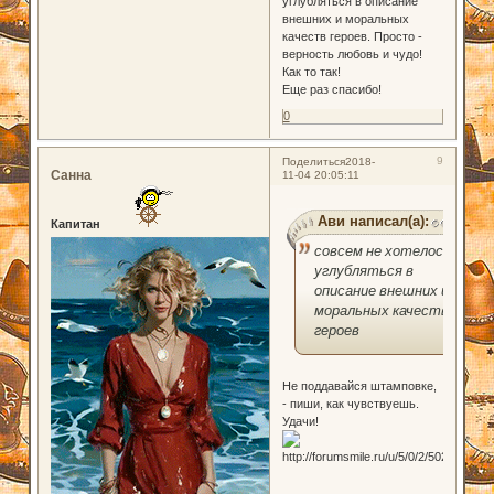
углубляться в описание
внешних и моральных
качеств героев. Просто -
верность любовь и чудо!
Как то так!
Еще раз спасибо!
0
9
Поделиться
2018-
Санна
11-04 20:05:11
Ави написал(а):
Капитан
совсем не хотелось
углубляться в
описание внешних и
моральных качеств
героев
Не поддавайся штамповке,
- пиши, как чувствуешь.
Удачи!