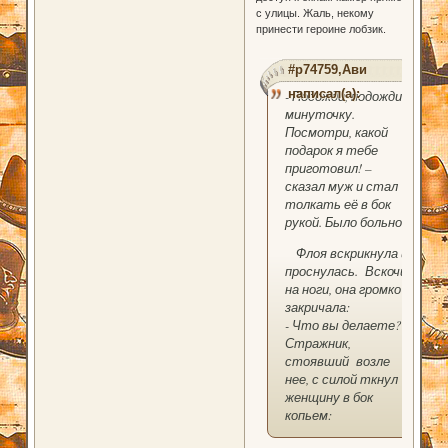
с улицы. Жаль, некому
принести героине лобзик.
#p74759,Ави
написал(а):
- Подожди, подожди
минуточку.
Посмотри, какой
подарок я тебе
приготовил! –
сказал муж и стал
толкать её в бок
рукой. Было больно.
Флоя вскрикнула и
проснулась. Вскочив
на ноги, она громко
закричала:
- Что вы делаете?
Стражник,
стоявший возле
нее, с силой ткнул
женщину в бок
копьем: