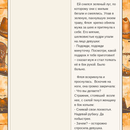
Ей снился зеленый луг, по
которому они с милым
бегали и смеялись. Упав в
зеленую, пахнувшую зноем
траву, Флоя крепко обняла
мужа за шею и притянула к
себе. Его мягкие,
шелковистые кудри упали
на лицо девушки:
- Подожди, подожди
минуточку. Посмотри, какой
подарок я тебе приготовил!
– сказал муж и стал толкать
её в бок рукой. Было
больно.
Флоя вскрикнула и
проснулась. Вскочив на
ноги, она громко закричала:
- Что вы делаете?
Стражник, стоявший возле
нее, с силой ткнул женщину
в бок копьем:
- Снимай свои лохмотья.
Надевай рубаху. Да
побыстрее.
- Зачем? – осторожно
спросила девушка.