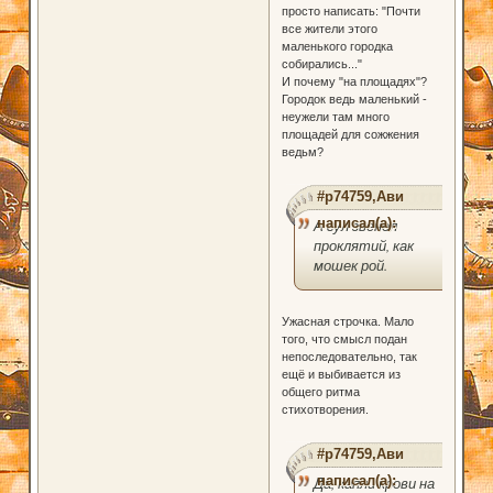
просто написать: "Почти
все жители этого
маленького городка
собирались..."
И почему "на площадях"?
Городок ведь маленький -
неужели там много
площадей для сожжения
ведьм?
#p74759,Ави
написал(а):
А гул звенел
проклятий, как
мошек рой.
Ужасная строчка. Мало
того, что смысл подан
непоследовательно, так
ещё и выбивается из
общего ритма
стихотворения.
#p74759,Ави
написал(а):
Да, капли крови на