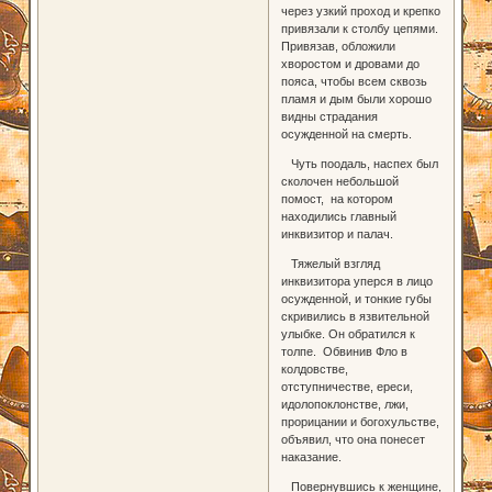
через узкий проход и крепко
привязали к столбу цепями.
Привязав, обложили
хворостом и дровами до
пояса, чтобы всем сквозь
пламя и дым были хорошо
видны страдания
осужденной на смерть.
Чуть поодаль, наспех был
сколочен небольшой
помост, на котором
находились главный
инквизитор и палач.
Тяжелый взгляд
инквизитора уперся в лицо
осужденной, и тонкие губы
скривились в язвительной
улыбке. Он обратился к
толпе. Обвинив Фло в
колдовстве,
отступничестве, ереси,
идолопоклонстве, лжи,
прорицании и богохульстве,
объявил, что она понесет
наказание.
Повернувшись к женщине,