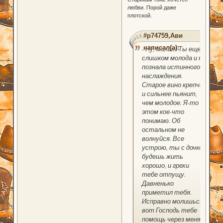
любви. Порой даже
плотской.
#p74759,Ави
написал(а):
- Ну, милая! Ты еще
слишком молода и не
познала истинного
наслаждения.
Старое вино крепче
и сильнее пьянит,
чем молодое. Я-то в
этом кое-что
понимаю. Об
остальном не
волнуйся. Все
устрою, ты с дочкой
будешь жить
хорошо, и грехи
тебе отпущу.
Давненько
приметил тебя.
Исправно молишься,
вот Господь тебе
помощь через меня и