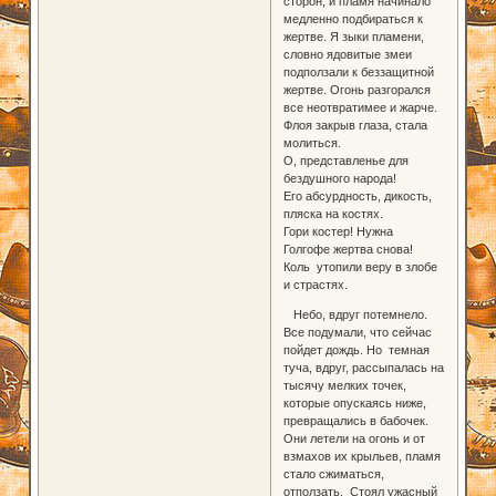
сторон, и пламя начинало
медленно подбираться к
жертве. Я зыки пламени,
словно ядовитые змеи
подползали к беззащитной
жертве. Огонь разгорался
все неотвратимее и жарче.
Флоя закрыв глаза, стала
молиться.
О, представленье для
бездушного народа!
Его абсурдность, дикость,
пляска на костях.
Гори костер! Нужна
Голгофе жертва снова!
Коль утопили веру в злобе
и страстях.
Небо, вдруг потемнело.
Все подумали, что сейчас
пойдет дождь. Но темная
туча, вдруг, рассыпалась на
тысячу мелких точек,
которые опускаясь ниже,
превращались в бабочек.
Они летели на огонь и от
взмахов их крыльев, пламя
стало сжиматься,
отползать. Стоял ужасный