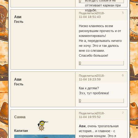
всегда с собой и не
0
оттягивает карман при
ходьбе.
5
Поделиться
2018-
Ави
11-04 18:51:43
Гость
Низко кланяюсь всем
рискнувшим прочесть и от
комментировать!
Не а, переделывать ничего
не хочу. Это и так далось
мне со слезами.
Спасибо большое!
0
6
Поделиться
2018-
Ави
11-04 19:23:59
Гость
Как к детям?
Эээ, тут проблема!
0
7
Поделиться
2018-
Санна
11-04 19:55:52
Ави
, очень трогательная
Капитан
история... и главное - с
хорошим концом. Это я