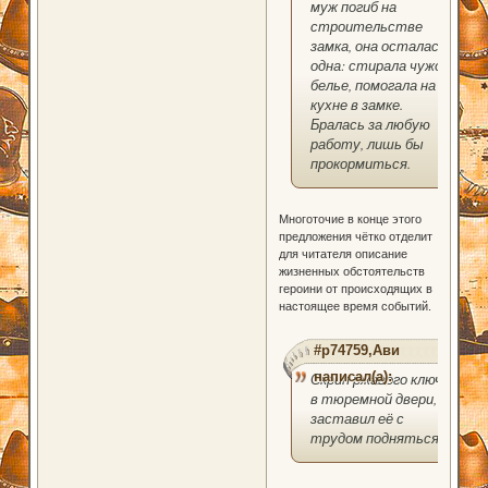
муж погиб на
строительстве
замка, она осталась
одна: стирала чужое
белье, помогала на
кухне в замке.
Бралась за любую
работу, лишь бы
прокормиться.
Многоточие в конце этого
предложения чётко отделит
для читателя описание
жизненных обстоятельств
героини от происходящих в
настоящее время событий.
#p74759,Ави
написал(а):
Скрип ржавого ключа
в тюремной двери,
заставил её с
трудом подняться.