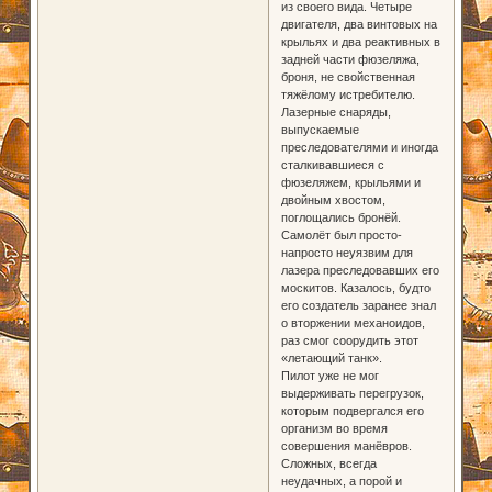
из своего вида. Четыре
двигателя, два винтовых на
крыльях и два реактивных в
задней части фюзеляжа,
броня, не свойственная
тяжёлому истребителю.
Лазерные снаряды,
выпускаемые
преследователями и иногда
сталкивавшиеся с
фюзеляжем, крыльями и
двойным хвостом,
поглощались бронёй.
Самолёт был просто-
напросто неуязвим для
лазера преследовавших его
москитов. Казалось, будто
его создатель заранее знал
о вторжении механоидов,
раз смог соорудить этот
«летающий танк».
Пилот уже не мог
выдерживать перегрузок,
которым подвергался его
организм во время
совершения манёвров.
Сложных, всегда
неудачных, а порой и