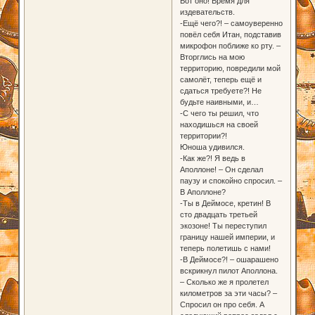
Вот оно! Время для
издевательств.
-Ещё чего?! – самоуверенно
повёл себя Итан, подставив
микрофон поближе ко рту. –
Вторглись на мою
территорию, повредили мой
самолёт, теперь ещё и
сдаться требуете?! Не
будьте наивными, и…
-С чего ты решил, что
находишься на своей
территории?!
Юноша удивился.
-Как же?! Я ведь в
Аполлоне! – Он сделал
паузу и спокойно спросил. –
В Аполлоне?
-Ты в Деймосе, кретин! В
сто двадцать третьей
экозоне! Ты переступил
границу нашей империи, и
теперь полетишь с нами!
-В Деймосе?! – ошарашено
вскрикнул пилот Аполлона.
– Сколько же я пролетел
километров за эти часы? –
Спросил он про себя. А