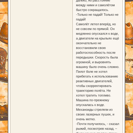
далеко, но расстояние
между ними и самолётом
быстро сокращалось.
-Только не падай! Только не
падай!
Самолёт летел вперёд, но
не совсем по прямой. Он
медленно опускался к воде,
а двигатели на крыльях ещё
окончательно не
восстановили свою
работоспособность после
передышки. Скорость была
огромной, и выровнять
машину было очень сложно.
Пилот боле не хотел
прибегать к использованию
реактивных двигателей,
чтобы скорректировать
траекторию полёта. Не
хотел тратить топливо.
Машина по-прежнему
опускалась к воде.
Механоиды стреляли из
своих лазерных пушек, и
очень метко.
-Почти получилось, - сказал
рыжий, посмотрев назад. –