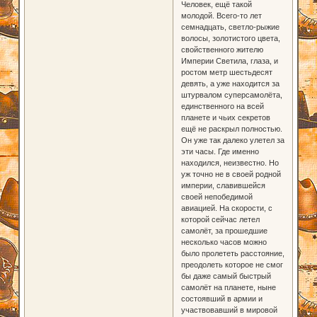
Человек, ещё такой
молодой. Всего-то лет
семнадцать, светло-рыжие
волосы, золотистого цвета,
свойственного жителю
Империи Светила, глаза, и
ростом метр шестьдесят
девять, а уже находится за
штурвалом суперсамолёта,
единственного на всей
планете и чьих секретов
ещё не раскрыл полностью.
Он уже так далеко улетел за
эти часы. Где именно
находился, неизвестно. Но
уж точно не в своей родной
империи, славившейся
своей непобедимой
авиацией. На скорости, с
которой сейчас летел
самолёт, за прошедшие
несколько часов можно
было пролететь расстояние,
преодолеть которое не смог
бы даже самый быстрый
самолёт на планете, ныне
состоявший в армии и
участвовавший в мировой