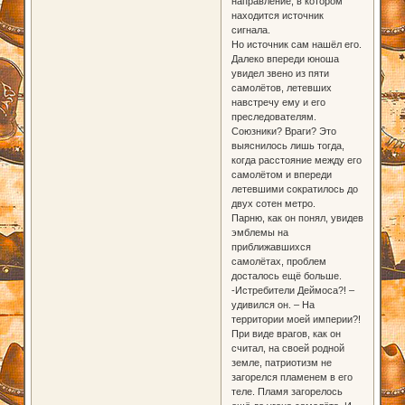
направление, в котором
находится источник
сигнала.
Но источник сам нашёл его.
Далеко впереди юноша
увидел звено из пяти
самолётов, летевших
навстречу ему и его
преследователям.
Союзники? Враги? Это
выяснилось лишь тогда,
когда расстояние между его
самолётом и впереди
летевшими сократилось до
двух сотен метро.
Парню, как он понял, увидев
эмблемы на
приближавшихся
самолётах, проблем
досталось ещё больше.
-Истребители Деймоса?! –
удивился он. – На
территории моей империи?!
При виде врагов, как он
считал, на своей родной
земле, патриотизм не
загорелся пламенем в его
теле. Пламя загорелось