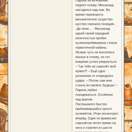
Парень на мгновение
поднял голову. Механоид
находился над ним. Во
время переворота
механическое существо
шустро сменило позицию.
-Да твою… - Механоид
одной своей передней
конечностью пробил
пуленепробиваемое стекло
герметичной кабины.
Лезвие чуть не вонзилось
юноше в голову, но тот
вовремя успел увернуться.
– Так тебе не самолёт мой
нужен?! – Ещё одно
уклонение от очередного
удара. – Потом сам мне
стекло вставлять будешь! –
Парень любил
поиздеваться. Особенно
над врагом.
Послышался быстро
приближавшийся грохот
пулемётов. Итан посмотрел
вперёд. Один из вражеских
самолётов летел прямо на
него и стрелял из шести