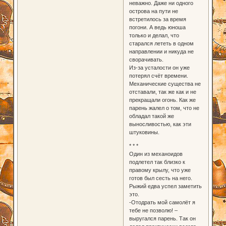
неважно. Даже ни одного
острова на пути не
встретилось за время
погони. А ведь юноша
только и делал, что
старался лететь в одном
направлении и никуда не
сворачивать.
Из-за усталости он уже
потерял счёт времени.
Механические существа не
отставали, так же как и не
прекращали огонь. Как же
парень жалел о том, что не
обладал такой же
выносливостью, как эти
штуковины.
* * *
Один из механоидов
подлетел так близко к
правому крылу, что уже
готов был сесть на него.
Рыжий едва успел заметить
это.
-Отодрать мой самолёт я
тебе не позволю! –
выругался парень. Так он