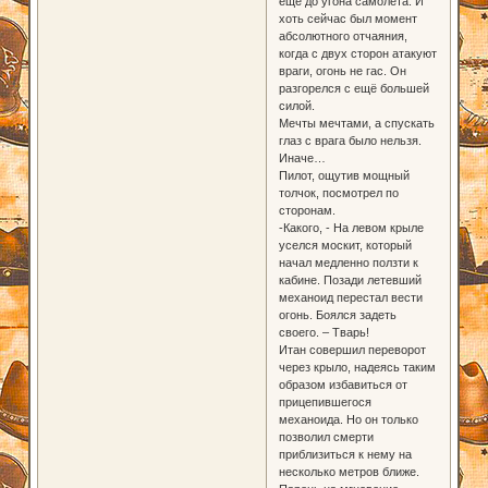
ещё до угона самолёта. И
хоть сейчас был момент
абсолютного отчаяния,
когда с двух сторон атакуют
враги, огонь не гас. Он
разгорелся с ещё большей
силой.
Мечты мечтами, а спускать
глаз с врага было нельзя.
Иначе…
Пилот, ощутив мощный
толчок, посмотрел по
сторонам.
-Какого, - На левом крыле
уселся москит, который
начал медленно ползти к
кабине. Позади летевший
механоид перестал вести
огонь. Боялся задеть
своего. – Тварь!
Итан совершил переворот
через крыло, надеясь таким
образом избавиться от
прицепившегося
механоида. Но он только
позволил смерти
приблизиться к нему на
несколько метров ближе.