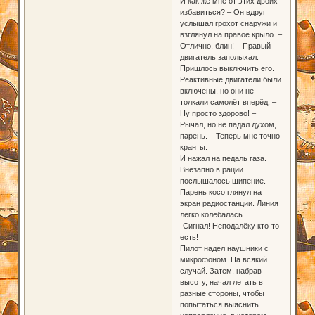
И как же мне от этих двоих
избавиться? – Он вдруг
услышал грохот снаружи и
взглянул на правое крыло. –
Отлично, блин! – Правый
двигатель заполыхал.
Пришлось выключить его.
Реактивные двигатели были
включены, но они не
толкали самолёт вперёд. –
Ну просто здорово! –
Рычал, но не падал духом,
парень. – Теперь мне точно
кранты.
И нажал на педаль газа.
Внезапно в рации
послышалось шипение.
Парень косо глянул на
экран радиостанции. Линия
легко колебалась.
-Сигнал! Неподалёку кто-то
есть!
Пилот надел наушники с
микрофоном. На всякий
случай. Затем, набрав
высоту, начал летать в
разные стороны, чтобы
попытаться выяснить