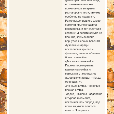
делал практически всегда,
но сильнее всего это
проявлялось во время
разговоров с теми, кто ему
особенно не нравился.
Резко накренившись влево,
самолёт крылом ударил
противника, и тот отлетел в
сторону. И десяти секунд не
прошло, как механоид
вернулся к своим братьям.
Лучевые снаряды
врезались в крылья и
фюзеляж, но не пробивали
броню самолёта.
-Да сколько можно? –
Парень посмотрел на
крылья самолёта, с
которыми сталкивались
лазерные снаряды. – Когда
же я сдохну?
Это была шутка. Чересчур
плохая шутка.
-Ладно, - Юноша надавил на
штурвал и самолёт,
наклонившись вперёд, под
прямым углом полетел
вниз. – Поиграем со