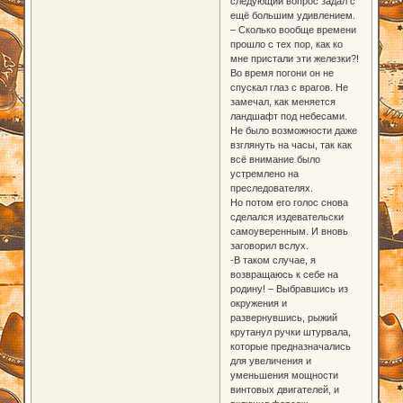
следующий вопрос задал с
ещё большим удивлением.
– Сколько вообще времени
прошло с тех пор, как ко
мне пристали эти железки?!
Во время погони он не
спускал глаз с врагов. Не
замечал, как меняется
ландшафт под небесами.
Не было возможности даже
взглянуть на часы, так как
всё внимание было
устремлено на
преследователях.
Но потом его голос снова
сделался издевательски
самоуверенным. И вновь
заговорил вслух.
-В таком случае, я
возвращаюсь к себе на
родину! – Выбравшись из
окружения и
развернувшись, рыжий
крутанул ручки штурвала,
которые предназначались
для увеличения и
уменьшения мощности
винтовых двигателей, и