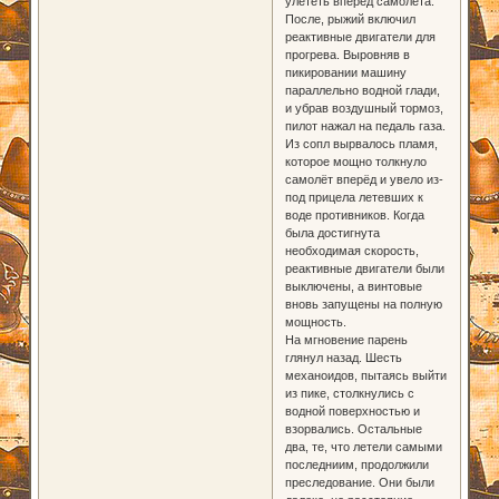
улететь вперёд самолёта.
После, рыжий включил
реактивные двигатели для
прогрева. Выровняв в
пикировании машину
параллельно водной глади,
и убрав воздушный тормоз,
пилот нажал на педаль газа.
Из сопл вырвалось пламя,
которое мощно толкнуло
самолёт вперёд и увело из-
под прицела летевших к
воде противников. Когда
была достигнута
необходимая скорость,
реактивные двигатели были
выключены, а винтовые
вновь запущены на полную
мощность.
На мгновение парень
глянул назад. Шесть
механоидов, пытаясь выйти
из пике, столкнулись с
водной поверхностью и
взорвались. Остальные
два, те, что летели самыми
последниим, продолжили
преследование. Они были