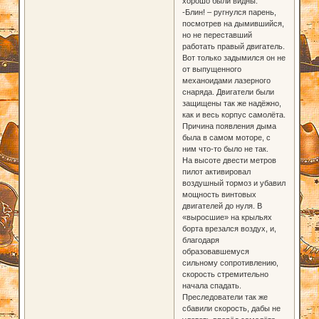
хорошо были видны.
-Блин! – ругнулся парень,
посмотрев на дымившийся,
но не переставший
работать правый двигатель.
Вот только задымился он не
от выпущенного
механоидами лазерного
снаряда. Двигатели были
защищены так же надёжно,
как и весь корпус самолёта.
Причина появления дыма
была в самом моторе, с
ним что-то было не так.
На высоте двести метров
пилот активировал
воздушный тормоз и убавил
мощность винтовых
двигателей до нуля. В
«выросшие» на крыльях
борта врезался воздух, и,
благодаря
образовавшемуся
сильному сопротивлению,
скорость стремительно
начала спадать.
Преследователи так же
сбавили скорость, дабы не