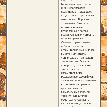
смертью!
Механоиды полетели за
ним. Пилот изредка
посматривал назад, дабы
убедиться, что противники
летят за ним. Впрочем,
этого можно было и не
делать, учитывая
проведённое в погоне
время. Он решил устроить
им одну проверку.
Самолёт стремительно
набирал скорость,
стремительно уменьшалась
высота. Пятнадцать,
четырнадцать, тринадцать
тысяч метров. Тысяча
четыреста, тысяча пятьсот,
тысяча шестьсот
километров в час.
Раздался пронзающий уши
зловещий сигнал. На панели
управления загорелась
красная лампочка.
Самолёту был нанесён
урон. Юноша шустро
осмотрел из кабины те
части машины, которые