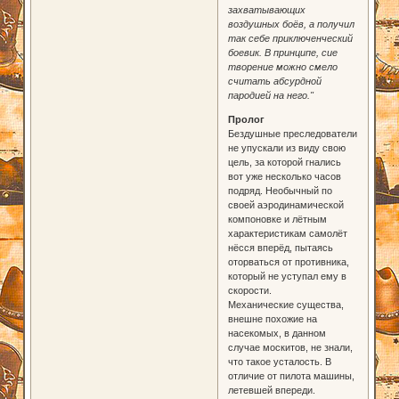
захватывающих
воздушных боёв, а получил
так себе приключенческий
боевик. В принципе, сие
творение можно смело
считать абсурдной
пародией на него."
Пролог
Бездушные преследователи
не упускали из виду свою
цель, за которой гнались
вот уже несколько часов
подряд. Необычный по
своей аэродинамической
компоновке и лётным
характеристикам самолёт
нёсся вперёд, пытаясь
оторваться от противника,
который не уступал ему в
скорости.
Механические существа,
внешне похожие на
насекомых, в данном
случае москитов, не знали,
что такое усталость. В
отличие от пилота машины,
летевшей впереди.