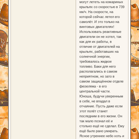
могут лететь на комариных
крыльях со скоростью в 739
км/ч. На скорости, на
которой сейчас летел его
самолёт. И это только на
винтовых двигателях!
Использовать реактивные
двигатели он не хотел, так
как для их работы, в
отличие от двигателей на
крыльях, работавших на
солнечной энергии,
требовалось жидкое
топливо. Баки для него
располагались в самом
неприятном, но зато в
самом защищённом отделе
фюзеляжа - в его
центральной части.
Юноша, будучи уверенным
в себе, не впадал в
отчаяние. Пусть даже если
этот полёт станет
последним в его жизни. Он
так мало познал её и
столько ещё не сделал. Ему
ещё было рано умирать.
Ясное утреннее небо хоть и