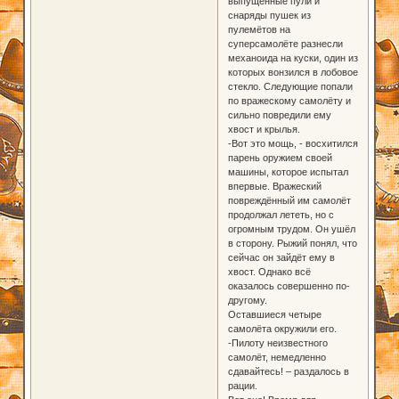
выпущенные пули и
снаряды пушек из
пулемётов на
суперсамолёте разнесли
механоида на куски, один из
которых вонзился в лобовое
стекло. Следующие попали
по вражескому самолёту и
сильно повредили ему
хвост и крылья.
-Вот это мощь, - восхитился
парень оружием своей
машины, которое испытал
впервые. Вражеский
повреждённый им самолёт
продолжал лететь, но с
огромным трудом. Он ушёл
в сторону. Рыжий понял, что
сейчас он зайдёт ему в
хвост. Однако всё
оказалось совершенно по-
другому.
Оставшиеся четыре
самолёта окружили его.
-Пилоту неизвестного
самолёт, немедленно
сдавайтесь! – раздалось в
рации.