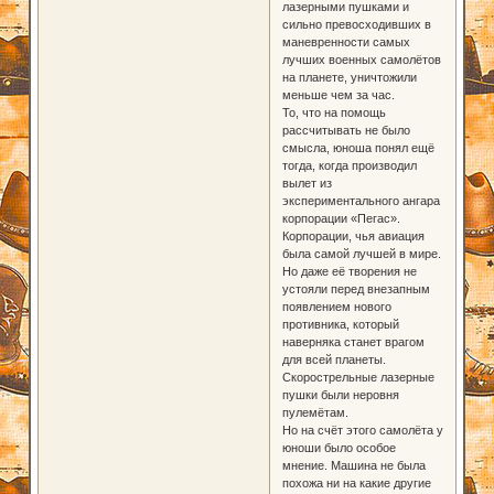
лазерными пушками и
сильно превосходивших в
маневренности самых
лучших военных самолётов
на планете, уничтожили
меньше чем за час.
То, что на помощь
рассчитывать не было
смысла, юноша понял ещё
тогда, когда производил
вылет из
экспериментального ангара
корпорации «Пегас».
Корпорации, чья авиация
была самой лучшей в мире.
Но даже её творения не
устояли перед внезапным
появлением нового
противника, который
наверняка станет врагом
для всей планеты.
Скорострельные лазерные
пушки были неровня
пулемётам.
Но на счёт этого самолёта у
юноши было особое
мнение. Машина не была
похожа ни на какие другие