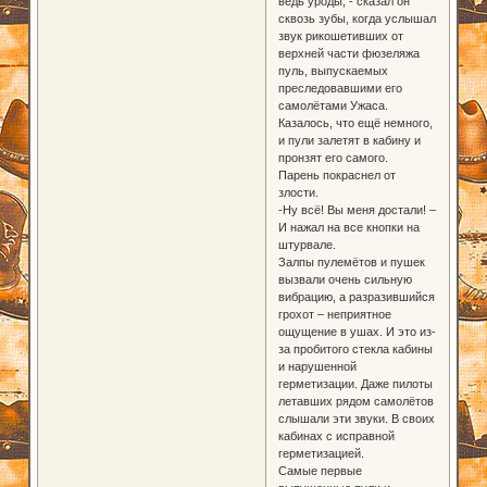
ведь уроды, - сказал он
сквозь зубы, когда услышал
звук рикошетивших от
верхней части фюзеляжа
пуль, выпускаемых
преследовавшими его
самолётами Ужаса.
Казалось, что ещё немного,
и пули залетят в кабину и
пронзят его самого.
Парень покраснел от
злости.
-Ну всё! Вы меня достали! –
И нажал на все кнопки на
штурвале.
Залпы пулемётов и пушек
вызвали очень сильную
вибрацию, а разразившийся
грохот – неприятное
ощущение в ушах. И это из-
за пробитого стекла кабины
и нарушенной
герметизации. Даже пилоты
летавших рядом самолётов
слышали эти звуки. В своих
кабинах с исправной
герметизацией.
Самые первые