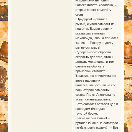
истребителя не понял
намёка пилота Аполлона, и
открыл по его самолёту
огонь.
-Придурок! – ругался
рыжий, и увёл самолёт из-
под огня. Взмыв вверх и
оказавшись позади
механоида, юноша погнался
за ним. – Походу, в долгу
мы не остались!
Суперсамолёт сбросил
скорость для того, чтобы
догнать механоида, и тем
самым не обогнать
вражеский самолёт.
Тщательное прицеливание
вновь нарушили
налетевшие чуть ли не со
всех сторон самолёты
ужаса. Пилот Аполлона не
успел сманеврировать.
Зато самолёт остался цел и
невредим благодаря
толстой броне.
-Какие же они тупые! –
ругался юноша. И осмотрел
по-быстрому самолёт. – Вот