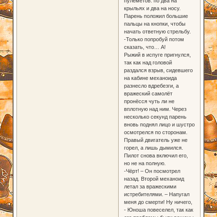
пулемётов: по два на
крыльях и два на носу.
Парень положил большие
пальцы на кнопки, чтобы
начать ответную стрельбу.
-Только попробуй потом
сказать, что… А!
Рыжий в испуге пригнулся,
так как над головой
раздался взрыв, сидевшего
на кабине механоида
разнесло вдребезги, а
вражеский самолёт
пронёсся чуть ли не
вплотную над ним. Через
несколько секунд парень
вновь поднял лицо и шустро
осмотрелся по сторонам.
Правый двигатель уже не
горел, а лишь дымился.
Пилот снова включил его,
но не на полную.
-Чёрт! – Он посмотрел
назад. Второй механоид
летал за вражескими
истребителями. – Напугал
меня до смерти! Ну ничего,
- Юноша повеселел, так как