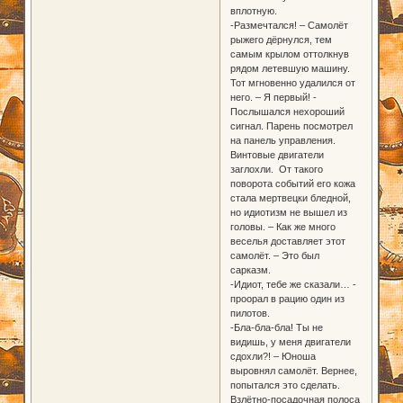
вплотную.
-Размечтался! – Самолёт
рыжего дёрнулся, тем
самым крылом оттолкнув
рядом летевшую машину.
Тот мгновенно удалился от
него. – Я первый! -
Послышался нехороший
сигнал. Парень посмотрел
на панель управления.
Винтовые двигатели
заглохли. От такого
поворота событий его кожа
стала мертвецки бледной,
но идиотизм не вышел из
головы. – Как же много
веселья доставляет этот
самолёт. – Это был
сарказм.
-Идиот, тебе же сказали… -
проорал в рацию один из
пилотов.
-Бла-бла-бла! Ты не
видишь, у меня двигатели
сдохли?! – Юноша
выровнял самолёт. Вернее,
попытался это сделать.
Взлётно-посадочная полоса