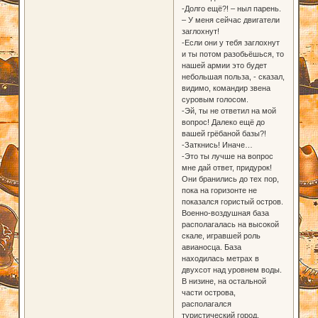
-Долго ещё?! – ныл парень.
– У меня сейчас двигатели
заглохнут!
-Если они у тебя заглохнут
и ты потом разобьёшься, то
нашей армии это будет
небольшая польза, - сказал,
видимо, командир звена
суровым голосом.
-Эй, ты не ответил на мой
вопрос! Далеко ещё до
вашей грёбаной базы?!
-Заткнись! Иначе…
-Это ты лучше на вопрос
мне дай ответ, придурок!
Они бранились до тех пор,
пока на горизонте не
показался гористый остров.
Военно-воздушная база
располагалась на высокой
скале, игравшей роль
авианосца. База
находилась метрах в
двухсот над уровнем воды.
В низине, на остальной
части острова,
располагался
туристический город.