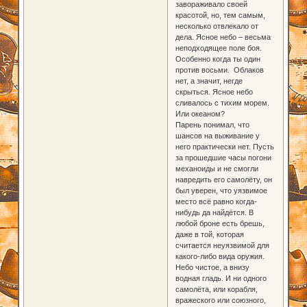
завораживало своей
красотой, но, тем самым,
несколько отвлекало от
дела. Ясное небо – весьма
неподходящее поле боя.
Особенно когда ты один
против восьми. Облаков
нет, а значит, негде
скрыться. Ясное небо
сливалось с тихим морем.
Или океаном?
Парень понимал, что
шансов на выживание у
него практически нет. Пусть
за прошедшие часы погони
механоиды и не смогли
навредить его самолёту, он
был уверен, что уязвимое
место всё равно когда-
нибудь да найдётся. В
любой броне есть брешь,
даже в той, которая
считается неуязвимой для
какого-либо вида оружия.
Небо чистое, а внизу
водная гладь. И ни одного
самолёта, или корабля,
вражеского или союзного,