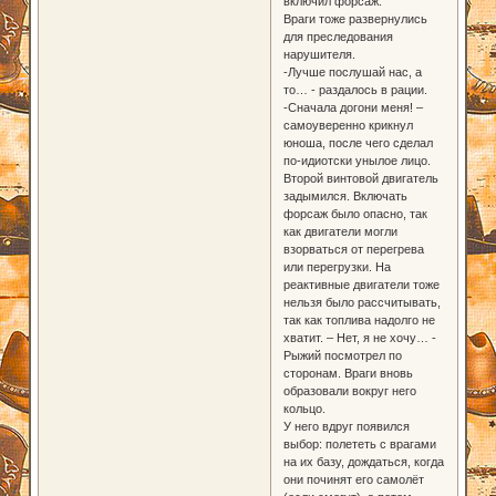
включил форсаж.
Враги тоже развернулись
для преследования
нарушителя.
-Лучше послушай нас, а
то… - раздалось в рации.
-Сначала догони меня! –
самоуверенно крикнул
юноша, после чего сделал
по-идиотски унылое лицо.
Второй винтовой двигатель
задымился. Включать
форсаж было опасно, так
как двигатели могли
взорваться от перегрева
или перегрузки. На
реактивные двигатели тоже
нельзя было рассчитывать,
так как топлива надолго не
хватит. – Нет, я не хочу… -
Рыжий посмотрел по
сторонам. Враги вновь
образовали вокруг него
кольцо.
У него вдруг появился
выбор: полететь с врагами
на их базу, дождаться, когда
они починят его самолёт