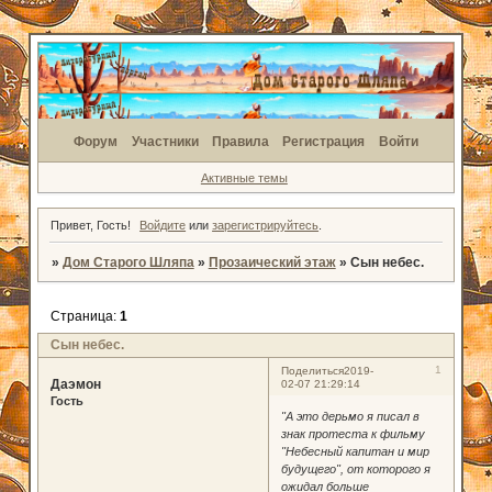
Форум
Участники
Правила
Регистрация
Войти
Активные темы
Привет, Гость!
Войдите
или
зарегистрируйтесь
.
»
Дом Старого Шляпа
»
Прозаический этаж
»
Сын небес.
Страница:
1
Сын небес.
1
Поделиться
2019-
Даэмон
02-07 21:29:14
Гость
"А это дерьмо я писал в
знак протеста к фильму
"Небесный капитан и мир
будущего", от которого я
ожидал больше