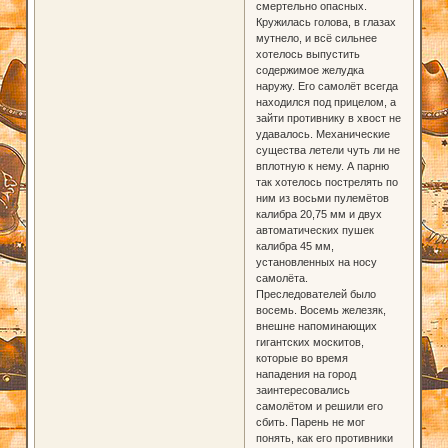
смертельно опасных.
Кружилась голова, в глазах
мутнело, и всё сильнее
хотелось выпустить
содержимое желудка
наружу. Его самолёт всегда
находился под прицелом, а
зайти противнику в хвост не
удавалось. Механические
существа летели чуть ли не
вплотную к нему. А парню
так хотелось пострелять по
ним из восьми пулемётов
калибра 20,75 мм и двух
автоматических пушек
калибра 45 мм,
установленных на носу
самолёта.
Преследователей было
восемь. Восемь железяк,
внешне напоминающих
гигантских москитов,
которые во время
нападения на город
заинтересовались
самолётом и решили его
сбить. Парень не мог
понять, как его противники