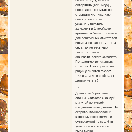
(если смогут), а потом
совершить (как-нибудь)
побег, либо, попытаться
оторваться от них. Как-
никак, а жить хочется
ужасно. Двигатели
заглохнут в ближайшем
времени, а баки с топливом
для реактивных двигателей
иссушатся вконец. И тогда
он, а так же весь мир,
лишится такого
фантастического самолёта.
По-идиотски испуганным
голосом Итан спросил по
рации у пилотов Ужаса:
-Ребята, а до вашей базы
далеко лететь?
***
Двигатели барахлили
сильно. Самолёт с каждой
минутой летел всё
медленнее и медленнее. Но
острова, или корабля, к
которому сопровождали
суперсамолёт самолёты
ужаса, по-прежнему не
было видно.