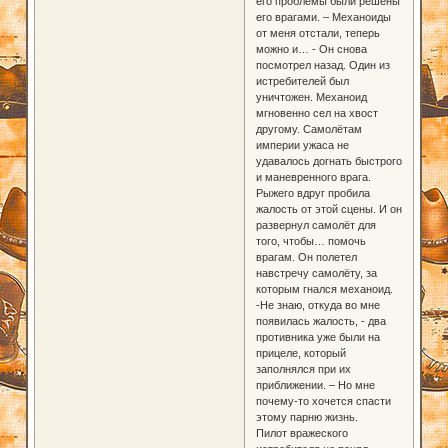
его проблемы были решены
его врагами. – Механоиды
от меня отстали, теперь
можно и… - Он снова
посмотрел назад. Один из
истребителей был
уничтожен. Механоид
мгновенно сел на хвост
другому. Самолётам
империи ужаса не
удавалось догнать быстрого
и маневренного врага.
Рыжего вдруг пробила
жалость от этой сцены. И он
развернул самолёт для
того, чтобы… помочь
врагам. Он полетел
навстречу самолёту, за
которым гнался механоид.
-Не знаю, откуда во мне
появилась жалость, - два
противника уже были на
прицеле, который
заполнялся при их
приближении. – Но мне
почему-то хочется спасти
этому парню жизнь.
Пилот вражеского