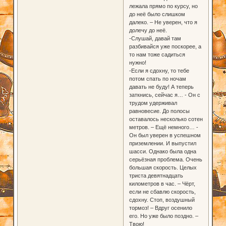
лежала прямо по курсу, но
до неё было слишком
далеко. – Не уверен, что я
долечу до неё.
-Слушай, давай там
разбивайся уже поскорее, а
то нам тоже садиться
нужно!
-Если я сдохну, то тебе
потом спать по ночам
давать не буду! А теперь
заткнись, сейчас я… - Он с
трудом удерживал
равновесие. До полосы
оставалось несколько сотен
метров. – Ещё немного… -
Он был уверен в успешном
приземлении. И выпустил
шасси. Однако была одна
серьёзная проблема. Очень
большая скорость. Целых
триста девятнадцать
километров в час. – Чёрт,
если не сбавлю скорость,
сдохну. Стоп, воздушный
тормоз! – Вдруг осенило
его. Но уже было поздно. –
Твою!