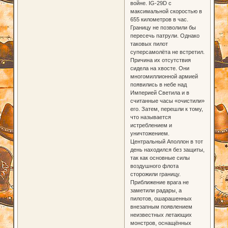
войне. IG-29D с
максимальной скоростью в
655 километров в час.
Границу не позволили бы
пересечь патрули. Однако
таковых пилот
суперсамолёта не встретил.
Причина их отсутствия
сидела на хвосте. Они
многомиллионной армией
появились в небе над
Империей Светила и в
считанные часы «очистили»
его. Затем, перешли к тому,
что называется
истреблением и
уничтожением.
Центральный Аполлон в тот
день находился без защиты,
так как основные силы
воздушного флота
сторожили границу.
Приближение врага не
заметили радары, а
пилотов, ошарашенных
внезапным появлением
неизвестных летающих
монстров, оснащённых