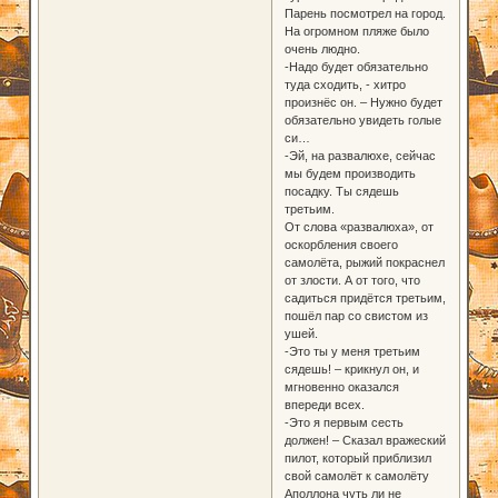
Парень посмотрел на город.
На огромном пляже было
очень людно.
-Надо будет обязательно
туда сходить, - хитро
произнёс он. – Нужно будет
обязательно увидеть голые
си…
-Эй, на развалюхе, сейчас
мы будем производить
посадку. Ты сядешь
третьим.
От слова «развалюха», от
оскорбления своего
самолёта, рыжий покраснел
от злости. А от того, что
садиться придётся третьим,
пошёл пар со свистом из
ушей.
-Это ты у меня третьим
сядешь! – крикнул он, и
мгновенно оказался
впереди всех.
-Это я первым сесть
должен! – Сказал вражеский
пилот, который приблизил
свой самолёт к самолёту
Аполлона чуть ли не