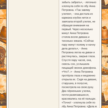
забыть забрать», - легонько
хлопнула себя по лбу Анна
Петровна. «Так завяжу
узелок», - она достала из
кармана клубок ниток и
завязала второй узелок, не
обращая внимания на
первый. Через несколько
минут Анна Петровна
стояла возле дивана и
тихонько зевала. «Сейчас
пару минут полежу и начну
дела делать», - Анна
Петровна легла на диван и
растянулась, закрыв глаза.
Спустя пару часов, она,
сквозь сон, услышала
пищащий звонок домофона.
«Что?..» - Анна Петровна
протёрла глаза и медленно
открыла их. Сидя на диване,
старушка, в полусне,
посмотрела на свою руку.
Два чёрненьких узелка,
почти развязавшихся,
красовались на её пальцах.
«Точно! - хлопнула себя по
лбу Анна Петровна: «Дела ж