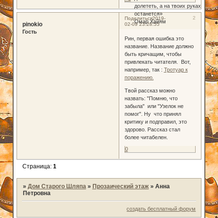
долететь, а на твоих руках
останется»
2
Поделиться
2019-
Омар Хайям
pinokio
02-09 23:28:55
Гость
Рин, первая ошибка это
название. Название должно
быть кричащим, чтобы
привлекать читателя. Вот,
например, так :
Тротуар к
поражению.
Твой рассказ можно
назвать: "Помню, что
забыла" или "Узелок не
помог". Ну что принял
критику и подправил, это
здорово. Рассказ стал
более читабелен.
0
Страница:
1
»
Дом Старого Шляпа
»
Прозаический этаж
»
Анна
Петровна
создать бесплатный форум