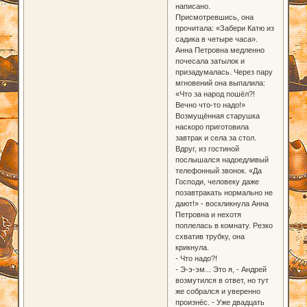
написано.
Присмотревшись, она
прочитала: «Забери Катю из
садика в четыре часа».
Анна Петровна медленно
почесала затылок и
призадумалась. Через пару
мгновений она выпалила:
«Что за народ пошёл?!
Вечно что-то надо!»
Возмущённая старушка
наскоро приготовила
завтрак и села за стол.
Вдруг, из гостиной
послышался надоедливый
телефонный звонок. «Да
Господи, человеку даже
позавтракать нормально не
дают!» - воскликнула Анна
Петровна и нехотя
поплелась в комнату. Резко
схватив трубку, она
крикнула.
- Что надо?!
- Э-э-эм... Это я, - Андрей
возмутился в ответ, но тут
же собрался и уверенно
произнёс. - Уже двадцать