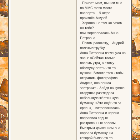
- Привет, мам, вышли мне
по ММС фото моего
паспорта, - быстро
произнёс Андрей.
- Хорошо, но только зачем
он тебе? -
поинтересовалась Анна
Петровна.
- Потом расскажу, - Андрей
положил трубку.
Анна Петровна взглянула на
часы: «Сейчас только
восемь утра, а этому
оболтусу опять что-то
нужно». Вместо того чтобы
отправить фотографию
Андрею, она пошла
завтракать. Зайдя на кухню,
старушка разглядела
небольшую жёлтенькую
бумажку. «Это ещё что за
ересь», - встревожилась
Анна Петровна и нервно
поправила седые
растрепанные волосы.
Быстрым движением она
сорвала бумажку, на
которой было что-то