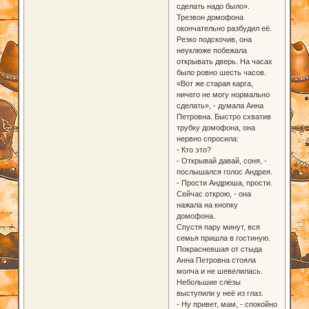
сделать надо было».
Трезвон домофона
окончательно разбудил её.
Резко подскочив, она
неуклюже побежала
открывать дверь. На часах
было ровно шесть часов.
«Вот же старая карга,
ничего не могу нормально
сделать», - думала Анна
Петровна. Быстро схватив
трубку домофона, она
нервно спросила:
- Кто это?
- Открывай давай, соня, -
послышался голос Андрея.
- Прости Андрюша, прости.
Сейчас открою, - она
нажала на кнопку
домофона.
Спустя пару минут, вся
семья пришла в гостиную.
Покрасневшая от стыда
Анна Петровна стояла
молча и не шевелилась.
Небольшие слёзы
выступили у неё из глаз.
- Ну привет, мам, - спокойно