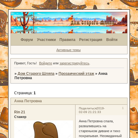
Форум
Участники
Правила
Регистрация
Войти
Активные темы
Привет, Гость!
Войдите
или
зарегистрируйтесь
.
»
Дом Старого Шляпа
»
Прозаический этаж
»
Анна
Петровна
Страница:
1
Анна Петровна
1
Поделиться
2019-
Rin 21
02-09 21:21:33
Стажер
Анна Петровна спала,
развалившись на
стареньком диване и тихо
похрапывая. Неожиданный