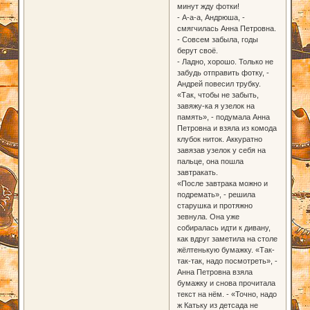
минут жду фотки!
- А-а-а, Андрюша, -
смягчилась Анна Петровна.
- Совсем забыла, годы
берут своё.
- Ладно, хорошо. Только не
забудь отправить фотку, -
Андрей повесил трубку.
«Так, чтобы не забыть,
завяжу-ка я узелок на
память», - подумала Анна
Петровна и взяла из комода
клубок ниток. Аккуратно
завязав узелок у себя на
пальце, она пошла
завтракать.
«После завтрака можно и
подремать», - решила
старушка и протяжно
зевнула. Она уже
собиралась идти к дивану,
как вдруг заметила на столе
жёлтенькую бумажку. «Так-
так-так, надо посмотреть», -
Анна Петровна взяла
бумажку и снова прочитала
текст на нём. - «Точно, надо
ж Катьку из детсада не