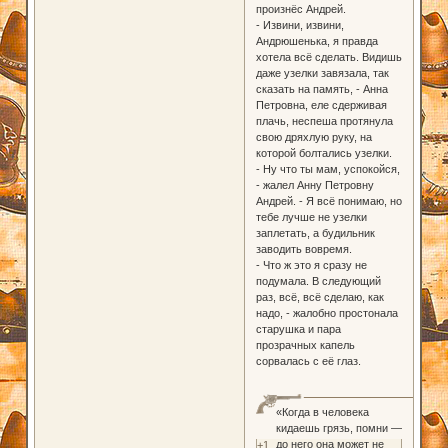
произнёс Андрей.
- Извини, извини,
Андрюшенька, я правда
хотела всё сделать. Видишь
даже узелки завязала, так
сказать на память, - Анна
Петровна, еле сдерживая
плачь, неспеша протянула
свою дряхлую руку, на
которой болтались узелки.
- Ну что ты мам, успокойся,
- жалел Анну Петровну
Андрей. - Я всё понимаю, но
тебе лучше не узелки
заплетать, а будильник
заводить вовремя.
- Что ж это я сразу не
подумала. В следующий
раз, всё, всё сделаю, как
надо, - жалобно простонала
старушка и пара
прозрачных капель
сорвалась с её глаз.
«Когда в человека
кидаешь грязь, помни —
до него она может не
+1