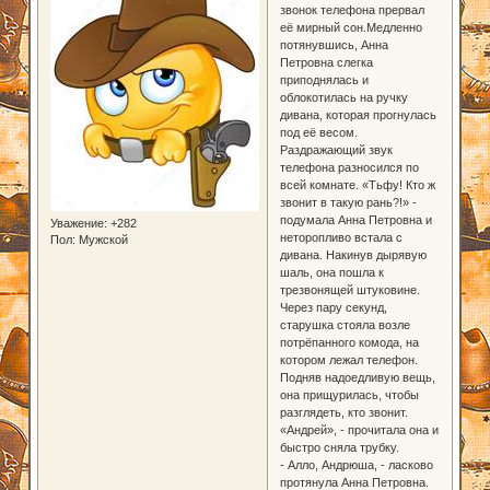
звонок телефона прервал
её мирный сон.Медленно
потянувшись, Анна
Петровна слегка
приподнялась и
облокотилась на ручку
дивана, которая прогнулась
под её весом.
Раздражающий звук
телефона разносился по
всей комнате. «Тьфу! Кто ж
звонит в такую рань?!» -
подумала Анна Петровна и
Уважение:
+282
неторопливо встала с
Пол:
Мужской
дивана. Накинув дырявую
шаль, она пошла к
трезвонящей штуковине.
Через пару секунд,
старушка стояла возле
потрёпанного комода, на
котором лежал телефон.
Подняв надоедливую вещь,
она прищурилась, чтобы
разглядеть, кто звонит.
«Андрей», - прочитала она и
быстро сняла трубку.
- Алло, Андрюша, - ласково
протянула Анна Петровна.