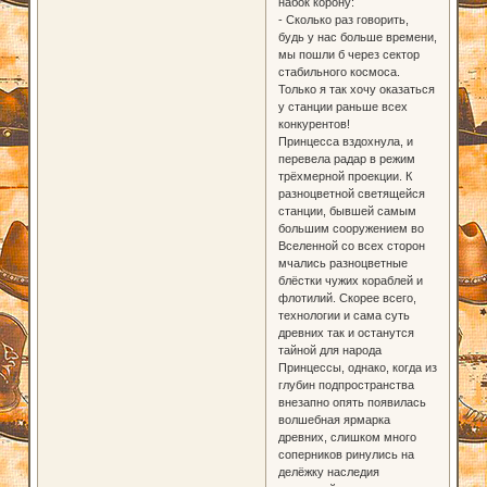
набок корону:
- Сколько раз говорить,
будь у нас больше времени,
мы пошли б через сектор
стабильного космоса.
Только я так хочу оказаться
у станции раньше всех
конкурентов!
Принцесса вздохнула, и
перевела радар в режим
трёхмерной проекции. К
разноцветной светящейся
станции, бывшей самым
большим сооружением во
Вселенной со всех сторон
мчались разноцветные
блёстки чужих кораблей и
флотилий. Скорее всего,
технологии и сама суть
древних так и останутся
тайной для народа
Принцессы, однако, когда из
глубин подпространства
внезапно опять появилась
волшебная ярмарка
древних, слишком много
соперников ринулись на
делёжку наследия