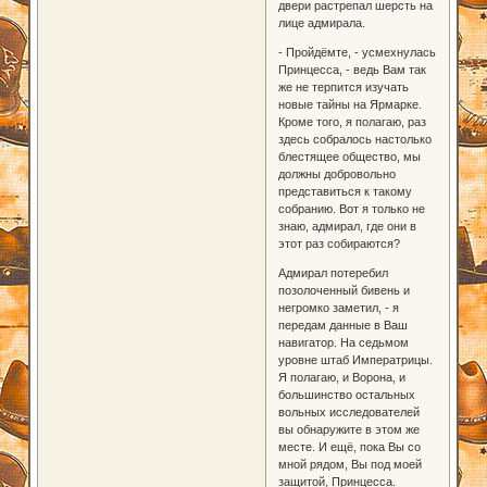
двери растрепал шерсть на
лице адмирала.
- Пройдёмте, - усмехнулась
Принцесса, - ведь Вам так
же не терпится изучать
новые тайны на Ярмарке.
Кроме того, я полагаю, раз
здесь собралось настолько
блестящее общество, мы
должны добровольно
представиться к такому
собранию. Вот я только не
знаю, адмирал, где они в
этот раз собираются?
Адмирал потеребил
позолоченный бивень и
негромко заметил, - я
передам данные в Ваш
навигатор. На седьмом
уровне штаб Императрицы.
Я полагаю, и Ворона, и
большинство остальных
вольных исследователей
вы обнаружите в этом же
месте. И ещё, пока Вы со
мной рядом, Вы под моей
защитой, Принцесса.