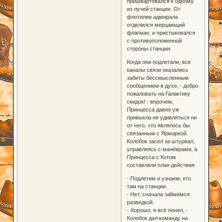
пришвартовался к одному
из лучей станции. От
флотилии адмирала
отделился мерцающий
флагман, и пристыковался
с противоположенной
стороны станции.
Когда они подлетали, все
каналы связи оказались
забиты бессмысленным
сообщением в духе, - добро
пожаловать на Галактику
скидок! - впрочем,
Принцесса давно уж
привыкла не удивляться ни
от чего, что являлось бы
связанным с Ярмаркой.
Колобок засел за штурвал,
управляясь с манёврами, а
Принцесса с Котом
составляли план действия:
- Подлетим и узнаем, кто
там на станции.
- Нет, сначала займёмся
разведкой.
- Хорошо, я всё понял, -
Колобок дал команду на