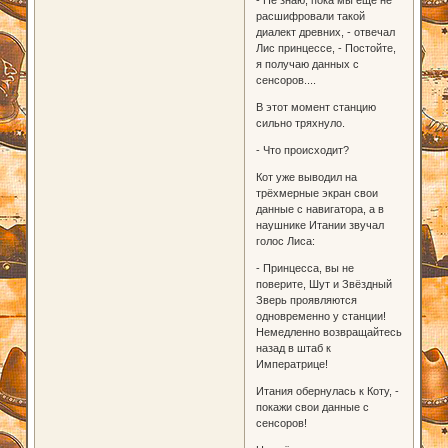
расшифровали такой
диалект древних, - отвечал
Лис принцессе, - Постойте,
я получаю данных с
сенсоров....
В этот момент станцию
сильно тряхнуло.
- Что происходит?
Кот уже выводил на
трёхмерные экран свои
данные с навигатора, а в
наушнике Итании звучал
голос Лиса:
- Принцесса, вы не
поверите, Шут и Звёздный
Зверь проявляются
одновременно у станции!
Немедленно возвращайтесь
назад в штаб к
Императрице!
Итания обернулась к Коту, -
покажи свои данные с
сенсоров!