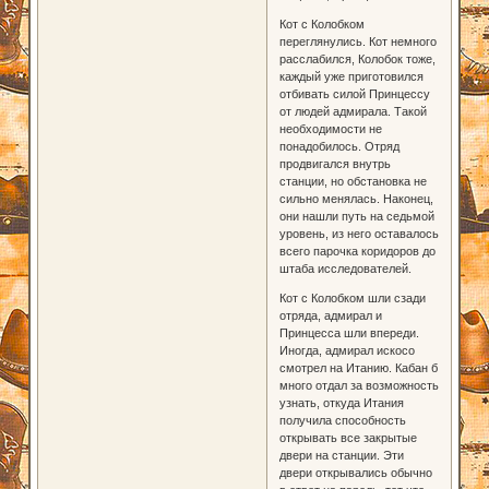
Кот с Колобком
переглянулись. Кот немного
расслабился, Колобок тоже,
каждый уже приготовился
отбивать силой Принцессу
от людей адмирала. Такой
необходимости не
понадобилось. Отряд
продвигался внутрь
станции, но обстановка не
сильно менялась. Наконец,
они нашли путь на седьмой
уровень, из него оставалось
всего парочка коридоров до
штаба исследователей.
Кот с Колобком шли сзади
отряда, адмирал и
Принцесса шли впереди.
Иногда, адмирал искосо
смотрел на Итанию. Кабан б
много отдал за возможность
узнать, откуда Итания
получила способность
открывать все закрытые
двери на станции. Эти
двери открывались обычно