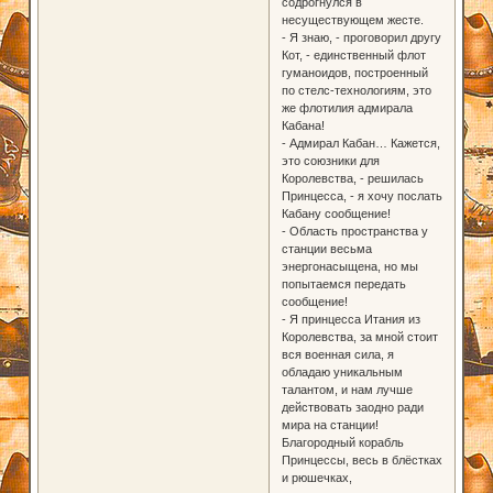
содрогнулся в
несуществующем жесте.
- Я знаю, - проговорил другу
Кот, - единственный флот
гуманоидов, построенный
по стелс-технологиям, это
же флотилия адмирала
Кабана!
- Адмирал Кабан… Кажется,
это союзники для
Королевства, - решилась
Принцесса, - я хочу послать
Кабану сообщение!
- Область пространства у
станции весьма
энергонасыщена, но мы
попытаемся передать
сообщение!
- Я принцесса Итания из
Королевства, за мной стоит
вся военная сила, я
обладаю уникальным
талантом, и нам лучше
действовать заодно ради
мира на станции!
Благородный корабль
Принцессы, весь в блёстках
и рюшечках,