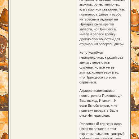
звонков, ручек, кнопочек,
или замочной скважины. Как
полагалось, дверь к особо
интересным отделам на
Ярмарке была крепко
заперта, но Принцесса
имела в запасе тройку-
другую способностей для
открывания запертой двери.
Кот с Колобком
переглянулись, каждый раз
замки становились
сложнее, но всё же её
экипаж хранил веру в то,
что Принцесса со всем
справится.
Адмирал насмешливо
посмотрел на Принцессу, -
Ваш выход, Итания... И
если Вы обманули, я не
примену передать Вас в
руке Императрице.
Рассеянный тон этих слов
никак не вязался с тем
скрытым смыслом, который
Кабан хотел передать для