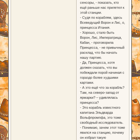
сенсоры, - показать, кто
ещё раньше нас прилетел к
этой станции.
- Судя по кораблям, здесь
Всеведущий Ворон и Лис, о,
принцесса Итания.
- Хорошо, стало быть
Ворон, Лис, Императрица,
Кабан, - проговорила
Принцесса, - не привычный
расклад, что бы начать
нашу партию.
- Да, Принцесса, хотя
должен сказать, что вы
побеждали порой начиная с
гораздо более худшими
картами.
- А это ещё что за корабль?
Там, на северо-запад от
ярмарки? – удивлялась
принцесса?
- Это корабль известного
капитана Эльдварда
Вольфпромпфа, это тоже
свободный исследователь.
- Понимаю, зачем этот тоже
явился на станцию, почему
он избрал такую