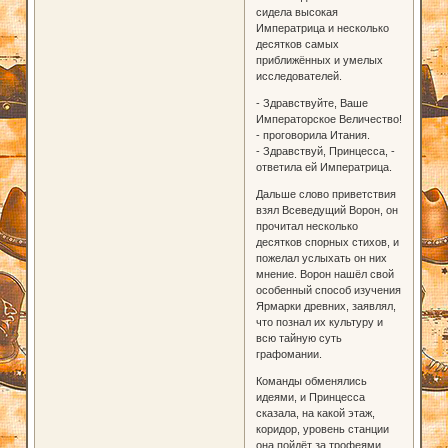
сидела высокая
Императрица и несколько
десятков самых
приближённых и умелых
исследователей.
- Здравствуйте, Ваше
Императорское Величество!
- проговорила Итания.
- Здравствуй, Принцесса, -
ответила ей Императрица.
Дальше слово приветствия
взял Всеведущий Ворон, он
прочитал несколько
десятков спорных стихов, и
пожелал услыхать он них
мнение. Ворон нашёл свой
особенный способ изучения
Ярмарки древних, заявлял,
что познал их культуру и
всю тайную суть
графомании.
Команды обменялись
идеями, и Принцесса
сказала, на какой этаж,
коридор, уровень станции
она пойдёт за трофеями.