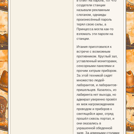
в ответ на пароль, тот что
создатели станции
называли рекламным
слоганом, однажды
произнесённый пароль
терял свою силы, а
Принцесса могла как-то
взломать эти пароли на
станции.
Итания приготовился к
встрече с возможным
противником. Круглый зал,
уставленный мониторами,
сенсорными панелями и
прочим хитрым прибором.
За этой техникой сидят
множество людей-
лаборантов, и лаборантов-
пришельцев. Казалось, из
лабиринта нет выхода, но
адмирал уверенно провёл
их меж нагромождением
проводом и приборов к
светящейся арке, отряд
прошёл сквозь портал, и
они оказались в
украшенной обеденной
зале. За длинными столами