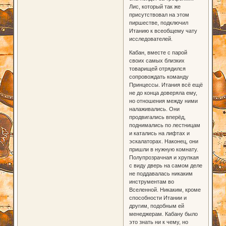
Лис, который так же
присутствовал на этом
пиршестве, подключил
Итанию к всеобщему чату
исследователей.
Кабан, вместе с парой
своих самых близких
товарищей отрядился
сопровождать команду
Принцессы. Итания всё ещё
не до конца доверяла ему,
но отношения между ними
налаживались. Они
продвигались вперёд,
поднимались по лестницам
и катались на лифтах и
эскалаторах. Наконец, они
пришли в нужную комнату.
Полупрозрачная и хрупкая
с виду дверь на самом деле
не поддавалась никаким
инструментам во
Вселенной. Никаким, кроме
способности Итании и
другим, подобным ей
менеджерам. Кабану было
это знать ни к чему, но