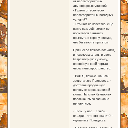
от неблагоприятных
атмосферных условий.
- Прямо от всех-всех
неблагоприятных погодных
условий?
- Это нам не известно, ещё
никто на моей памяти не
попытался в штанах
прыгнуть в корону звезды,
что бы выжить при этом.
Принцесса пожала плечами,
и положила штаны в свою
безразмерную сумочку,
способную свой портал
через гиперпространство.
- Вот! Я, похоже, нашла! -
засветилась Принцесса, -
доставая продольную
полосу от корешка синей
книги. На узких бумажных
полосках было записано
непонятное.
- Толь...у нас... влшбн...
ск...дки! - что это значит?! -
удивилась Принцесса.
- Не знаю, пока мы ещё не