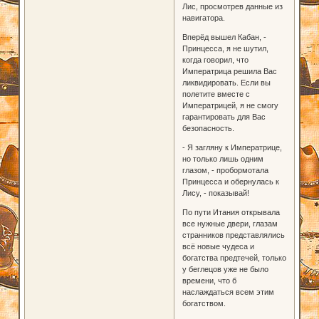
Лис, просмотрев данные из
навигатора.
Вперёд вышел Кабан, -
Принцесса, я не шутил,
когда говорил, что
Императрица решила Вас
ликвидировать. Если вы
полетите вместе с
Императрицей, я не смогу
гарантировать для Вас
безопасность.
- Я загляну к Императрице,
но только лишь одним
глазом, - пробормотала
Принцесса и обернулась к
Лису, - показывай!
По пути Итания открывала
все нужные двери, глазам
странников представлялись
всё новые чудеса и
богатства предтечей, только
у беглецов уже не было
времени, что б
наслаждаться всем этим
богатством.