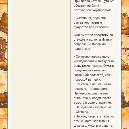
Принцесса хотела шугануть
обезьян, но была
остановлена адмиралом:
- Оставь их, ведь они
самые несчастные
существа во Вселенной.
Они сметали предметы со
стендов и полок, а Итания
общалась с Лисом по
навигатору.
- Согласно предыдущим
исследованиям там должны
быть такие полоски бумаги,
соединённые вместе
картонной полоской, или
полоской из ткани.
- Кажется, я нашла нечто
похожее, - проговорила
Принцесса, два рукава
синей ткани соединяются
вместе в одно отделение.
- Передавай изображение.
- Скинула.
- Не хочу огорчать тебя, но
это не книга, это штаны.
Штаны служат для защиты