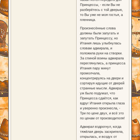
Принцессы, - если Вы не
разберётесь с той дверью,
то Вы уже не моя гостья, а
пленница.
Произнесённые слова
должны были запугать и
запутать Принцессу, но
Итания лишь улыбнулась
словам адмирала, и
положила руки на створки.
За спиной воины адмирала
переглянулись, а принцесса
Итания пару минут
промолчала,
концентрируясь на двери и
сортируя идущие от дверей
странные мысли. Адмирал
уж было подумал, что
Принцесса сдаётся, как
вдруг Итания открыла глаза
и уверенно произнесла, -
Три по цене двух, и всё это
по ценам от производителя!
Адмирал вздрогнул, когда
тяжёлая дверь заскрипела,
открылась, и воздух от