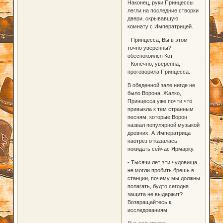
Наконец, руки Принцессы
легли на последние створки
двери, скрывавшую
комнату с Императрицей.
- Принцесса, Вы в этом
точно уверенны? -
обеспокоился Кот.
- Конечно, уверенна, -
проговорила Принцесса.
В обеденной зале нигде не
было Ворона. Жалко,
Принцесса уже почти что
привыкла к тем странным
песням, которые Ворон
назвал популярной музыкой
древних. А Императрица
наотрез отказалась
покидать сейчас Ярмарку.
- Тысячи лет эти чудовища
не могли пробить брешь в
станции, почему мы должны
полагать, будто сегодня
защита не выдержит?
Возвращайтесь к
исследованиям.