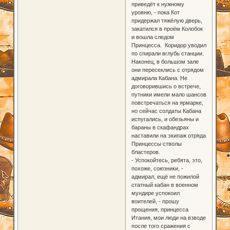
приведёт к нужному
уровню, - пока Кот
придержал тяжёлую дверь,
закатился в проём Колобок
и вошла следом
Принцесса. Коридор уводил
по спирали вглубь станции.
Наконец, в большом зале
они пересеклись с отрядом
адмирала Кабана. Не
договорившись о встрече,
путники имели мало шансов
повстречаться на ярмарке,
но сейчас солдаты Кабана
испугались, и обезьяны и
бараны в скафандрах
наставили на экипаж отряда
Принцессы стволы
бластеров.
- Успокойтесь, ребята, это,
похоже, союзники, -
адмирал, ещё не пожилой
статный кабан в военном
мундире успокоил
воителей, - прошу
прощения, принцесса
Итания, мои люди на взводе
после того сражения с