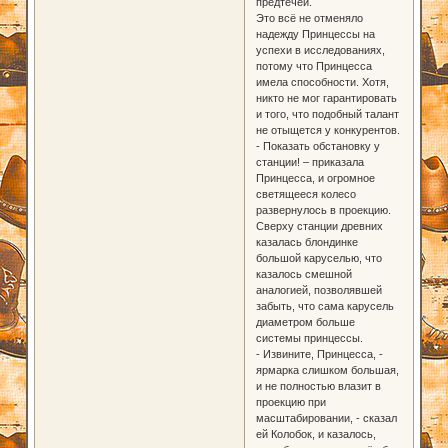
предтечей.
Это всё не отменяло
надежду Принцессы на
успехи в исследованиях,
потому что Принцесса
имела способности. Хотя,
никто не мог гарантировать
и того, что подобный талант
не отыщется у конкурентов.
- Показать обстановку у
станции! – приказала
Принцесса, и огромное
светящееся колесо
развернулось в проекцию.
Сверху станции древних
казалась блондинке
большой каруселью, что
казалось смешной
аналогией, позволявшей
забыть, что сама карусель
диаметром больше
системы принцессы.
- Извините, Принцесса, -
ярмарка слишком большая,
и не полностью влазит в
проекцию при
масштабировании, - сказал
ей Колобок, и казалось,