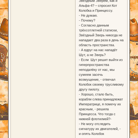
Звёздным Зверем, как и
Альфа-4? – спросил Кот
Колобка и Принцессу.
- Не думаю.
- Почему?
- Cогласно данным
трёхсотлетней статиски,
Звёздный Зверь никогда не
нападает два раза в день на
область пространства.
- А вдруг на нас нападёт
Шут, а не Зверь?
- Если Шут решит выйти из
гиперпространства
неподалёку от нас, мы
сумеем засечь
возмущение, - отвечал
Колобок своему трусливому
другу пилоту.
- Хорошо, стало быть,
корабли слева принадлежат
Императрице, я помечу их
красным, - решила
Принцесса. Что тогда с
нижней флотилией?-
- Не могу отследить
сигнатуру их двигателей, -
и опять Колобок