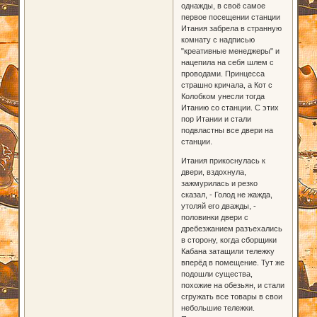
однажды, в своё самое
первое посещении станции
Итания забрела в странную
комнату с надписью
"креативные менеджеры" и
нацепила на себя шлем с
проводами. Принцесса
страшно кричала, а Кот с
Колобком унесли тогда
Итанию со станции. С этих
пор Итании и стали
подвластны все двери на
станции.
Итания прикоснулась к
двери, вздохнула,
зажмурилась и резко
сказал, - Голод не жажда,
утоляй его дважды, -
половинки двери с
дребезжанием разъехались
в сторону, когда сборщики
Кабана затащили тележку
вперёд в помещение. Тут же
подошли существа,
похожие на обезьян, и стали
сгружать все товары в свои
небольшие тележки.