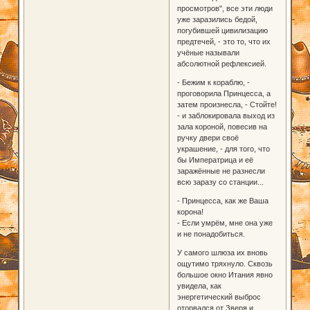
просмотров", все эти люди
уже заразились бедой,
погубившей цивилизацию
предтечей, - это то, что их
учёные называли
абсолютной рефлексией.
- Бежим к кораблю, -
проговорила Принцесса, а
затем произнесла, - Стойте!
- и заблокировала выход из
зала короной, повесив на
ручку двери своё
украшение, - для того, что
бы Императрица и её
заражённые не разнесли
всю заразу со станции...
- Принцесса, как же Ваша
корона!
- Если умрём, мне она уже
и не понадобиться.
У самого шлюза их вновь
ощутимо тряхнуло. Сквозь
большое окно Итания явно
увидела, как
энергетический выброс
оторвался от Зверя и