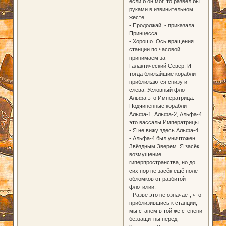
если б он мог, то развёл бы
руками в извинительном
жесте.
- Продолжай, - приказала
Принцесса.
- Хорошо. Ось вращения
станции по часовой
принимаем за
Галактический Север. И
тогда ближайшие корабли
приближаются снизу и
слева. Условный флот
Альфа это Императрица.
Подчинённые корабли
Альфа-1, Альфа-2, Альфа-4
это вассалы Императрицы.
- Я не вижу здесь Альфа-4.
- Альфа-4 был уничтожен
Звёздным Зверем. Я засёк
возмущение
гиперпространства, но до
сих пор не засёк ещё поле
обломков от разбитой
флотилии.
- Разве это не означает, что
приблизившись к станции,
мы станем в той же степени
беззащитны перед