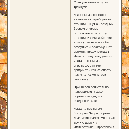
Станцию вновь ощутимо
тряхнуло.
Колобок настороженно
взглянул на переборки на
станции, - Шут с Звёздным
Зверем впервые
встречаются вместе у
станции. Взаимодействие
этих существо способно
разрушить Галактику. Нет
времени предупреждать
Императрицу, мы должны
улетать, когда мы
спасёмся, сумеем
придумать, как же спасти
нам от этих монстров
Галактику.
Принцесса решительно
направилась к арке
портала, ведущей к
обеденной зале.
Когда на нас напал
Звёздный Зверь, портал
деактивировался. Но я знаю
другую дорогу к
Императрице! - проговорил