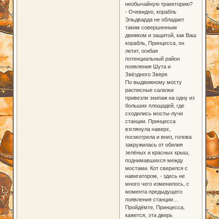
необычайную траекторию?
- Очевидно, корабль
Эльдварда не обладает
таким совершенным
движком и защитой, как Ваш
корабль, Принцесса, он
летит, огибая
потенциальный район
появления Шута и
Звёздного Зверя.
По выдвижному мосту
расписные салазки
привезли экипаж на одну из
больших площадей, где
сходились мосты-лучи
станции. Принцесса
взглянула наверх,
посмотрела и вниз, голова
закружилась от обилия
зелёных и красных крыш,
поднимавшихся между
мостами. Кот сверился с
навигатором, - здесь не
много чего изменилось, с
момента предыдущего
появления станции…
Пройдёмте, Принцесса,
кажется, эта дверь