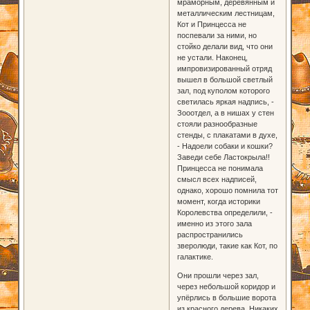
мраморным, деревянным и
металлическим лестницам,
Кот и Принцесса не
поспевали за ними, но
стойко делали вид, что они
не устали. Наконец,
импровизированный отряд
вышел в большой светлый
зал, под куполом которого
светилась яркая надпись, -
Зооотдел, а в нишах у стен
стояли разнообразные
стенды, с плакатами в духе,
- Надоели собаки и кошки?
Заведи себе Ластокрыла!!
Принцесса не понимала
смысл всех надписей,
однако, хорошо помнила тот
момент, когда историки
Королевства определили, -
именно из этого зала
распространились
зверолюди, такие как Кот, по
галактике.
Они прошли через зал,
через небольшой коридор и
упёрлись в большие ворота
из красного дерева. Никаких