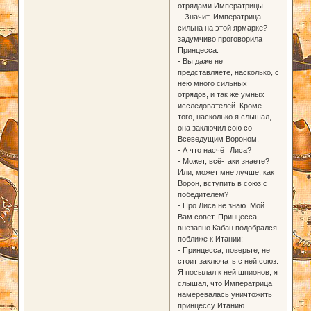
отрядами Императрицы.
- Значит, Императрица
сильна на этой ярмарке? –
задумчиво проговорила
Принцесса.
- Вы даже не
представляете, насколько, с
нею много сильных
отрядов, и так же умных
исследователей. Кроме
того, насколько я слышал,
она заключил сою со
Всеведущим Вороном.
- А что насчёт Лиса?
- Может, всё-таки знаете?
Или, может мне лучше, как
Ворон, вступить в союз с
победителем?
- Про Лиса не знаю. Мой
Вам совет, Принцесса, -
внезапно Кабан подобрался
поближе к Итании:
- Принцесса, поверьте, не
стоит заключать с ней союз.
Я посылал к ней шпионов, я
слышал, что Императрица
намеревалась уничтожить
принцессу Итанию.