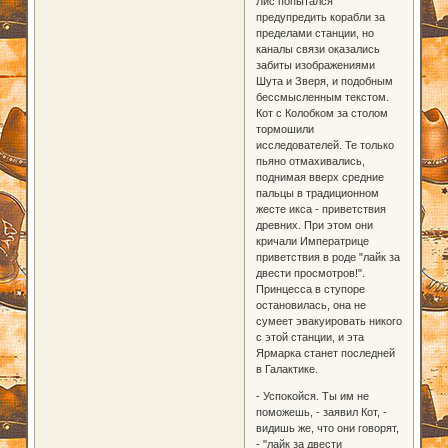
Лис попытался
предупредить корабли за
пределами станции, но
каналы связи оказались
забиты изображениями
Шута и Зверя, и подобным
бессмысленным текстом.
Кот с Колобком за столом
тормошили
исследователей. Те только
пьяно отмахивались,
поднимая вверх средние
пальцы в традиционном
жесте икса - приветствия
древних. При этом они
кричали Императрице
приветствия в роде "лайк за
двести просмотров!".
Принцесса в ступоре
остановилась, она не
сумеет эвакуировать никого
с этой станции, и эта
Ярмарка станет последней
в Галактике.
- Успокойся. Ты им не
поможешь, - заявил Кот, -
видишь же, что они говорят,
- "лайк за двести