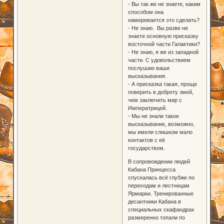
- Вы так же не знаете, каким
способом она
намеревается это сделать?
- Не знаю. Вы разве не
знаете основную присказку
восточной части Галактики?
- Не знаю, я же из западной
части. С удовольствием
послушаю ваши
высказывания.
- А присказка такая, проще
поверить в доброту змей,
чем заключить мир с
Императрицей.
- Мы не знали такое
высказывание, возможно,
мы имели слишком мало
контактов с её
государством.
В сопровождении людей
Кабана Принцесса
спускалась всё глубже по
переходам и лестницам
Ярмарки. Тренированные
десантники Кабана в
специальных скафандрах
размеренно топали по