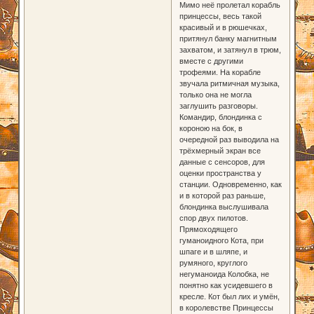
Мимо неё пролетал корабль
принцессы, весь такой
красивый и в рюшечках,
притянул банку магнитным
захватом, и затянул в трюм,
вместе с другими
трофеями. На корабле
звучала ритмичная музыка,
только она не могла
заглушить разговоры.
Командир, блондинка с
короною на бок, в
очередной раз выводила на
трёхмерный экран все
данные с сенсоров, для
оценки пространства у
станции. Одновременно, как
и в которой раз раньше,
блондинка выслушивала
спор двух пилотов.
Прямоходящего
гуманоидного Кота, при
шпаге и в шляпе, и
румяного, круглого
негуманоида Колобка, не
понятно как усидевшего в
кресле. Кот был лих и умён,
в королевстве Принцессы