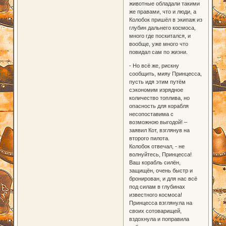
животные обладали такими
же правами, что и люди, а
Колобок пришёл в экипаж из
глубин дальнего космоса,
много где поскитался, и
вообще, уже много что
повидал сам по жизни.
- Но всё же, рискну
сообщить, мияу Принцесса,
пусть идя этим путём
сэкономим изрядное
количество топлива, но
опасность для корабля
несопоставима с
возможною выгодой! –
заявил Кот, взглянув на
второго пилота.
Колобок отвечал, - не
волнуйтесь, Принцесса!
Ваш корабль силён,
защищён, очень быстр и
бронирован, и для нас всё
под силам в глубинах
известного космоса!
Принцесса взглянула на
своих сотоварищей,
вздохнула и поправила