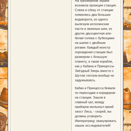
На трёхмерном экране
возникла проекция станция.
Слева и сбоку от станции
появились два больших
водоворота, из одного
вылезали исполинские
пасти и змеиные шеи, из
других двухцветная ало-
белая голова с бубенцами
на шапке с двойным
рогами. Каждый монстр
порождения станции был
размером с большую
планету, а такие корабли,
как у Кабана и Принцессы
Звёздный Зверь вместе с
Шутом глотали вообще не
задумываясь.
Кабан и Принцесса бежали
по переходам и коридором
на станции. Зашли в
главный зал, между
приборов мелькнул яркий
хвост Лиса, - скорей, вы
должны уговорить
Императрицу эвакуировать
наших исследователей!