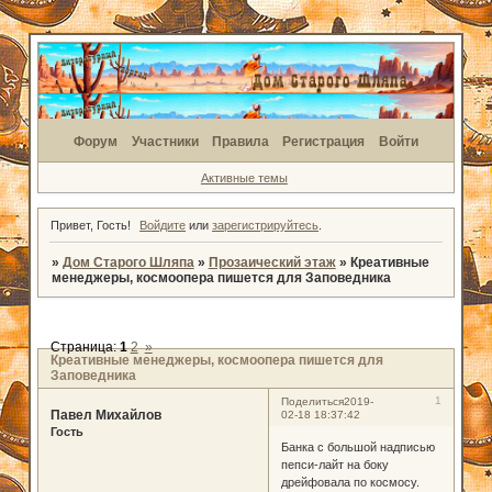
Форум
Участники
Правила
Регистрация
Войти
Активные темы
Привет, Гость!
Войдите
или
зарегистрируйтесь
.
»
Дом Старого Шляпа
»
Прозаический этаж
»
Креативные
менеджеры, космоопера пишется для Заповедника
Страница:
1
2
»
Креативные менеджеры, космоопера пишется для
Заповедника
1
Поделиться
2019-
Павел Михайлов
02-18 18:37:42
Гость
Банка с большой надписью
пепси-лайт на боку
дрейфовала по космосу.