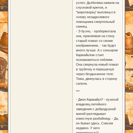
успел. Дьяболика нажала на
спусковой крючок, и
"миротворец" выплюнул в
голову незадачливого
помощника смертельный
свинец.
- Э буэно, - пробормотала
она, приклеивая на стену
старый плакат со своим
изображением, - так будет
много лучше. А с сеньором
Кармайклом стоит
познакомиться поближе.
Она свернула новый плакат
в трубочку и перешагнув
через бездыханное тело
Тома, двинулась в сторону
салуна.
***
- Джон Кармайкл? - пузатый
владелец питейного
заведения с добродушной
миной разглядывал
известную разбойницу. - Да,
он бывал здесь. Совсем
недавно. У него
неприятности?