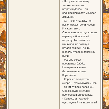
- Но, у нас есть, кому
занять это место, -
возразил Даббс, - он
больной психопат, убивает
девушек...
- Си, - кивнула Эль, - он
искал лекарство от любви.
И нашел его....
Она отвязала от луки седла
веревку и бросила её
шерифу. Тот поймал и
машинально потянул,
позади лошади что-то
шевельнулось в дорожной
пыли.
- Матерь божья! -
прошептал Даббс.
На веревке висело
безжизненное тело
Кармайкла.
- Хорошее лекарство -
смерть, - усмехнулась Эль,
- лечит от всех болезней.
Она окинула взглядом
побледневшего шерифа:
- Сеньор, вы как себя
чувствуете? Не захворали?