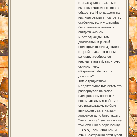
стенах домов плакаты с
именем очередного врага
общества. Иногда даже на
них красовались портреты,
особенно, если у шерифа
было желание поймать
бандита живьем.
И вот однажды, Том -
долговязый и рыжий
помощник шерифа, отдирал
старый плакат от стены
ратуши, и собирался
наклеить новый, как кто-то
окликнул его:
- Карамба! Что это ты
делаешь?
Том с грациозной
медлительностью бегемота
развернулся на голос,
намереваясь провести
воспитательную работу с
его владельцем, но был
вынужден сдать назад -
холодное дуло блестящего
"миротворца" уперлось ему
точнёхонько в переносицу.
- Э-э-э, - замычал Том и
очень осторожно потянулся