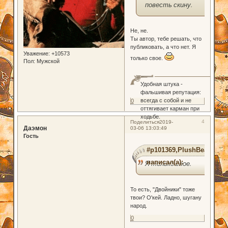
повесть скину.
Не, не.
Ты автор, тебе решать, что
публиковать, а что нет. Я
Уважение:
+10573
только свое.
Пол:
Мужской
Удобная штука -
фальшивая репутация:
всегда с собой и не
0
оттягивает карман при
ходьбе.
4
Поделиться
2019-
Даэмон
03-06 13:03:49
Гость
#p101369,PlushBear
написал(а):
Я только свое.
То есть, "Двойники" тоже
твои? О'кей. Ладно, шугану
народ.
0