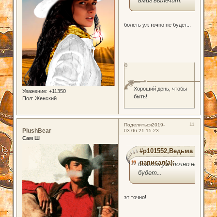
болеть уж точно не будет...
0
Хороший день, чтобы
Уважение:
+11350
быть!
Пол:
Женский
11
Поделиться
2019-
PlushBear
03-06 21:15:23
Сам Ш
#p101552,Ведьма
написал(а):
болеть уж точно не
будет...
эт точно!