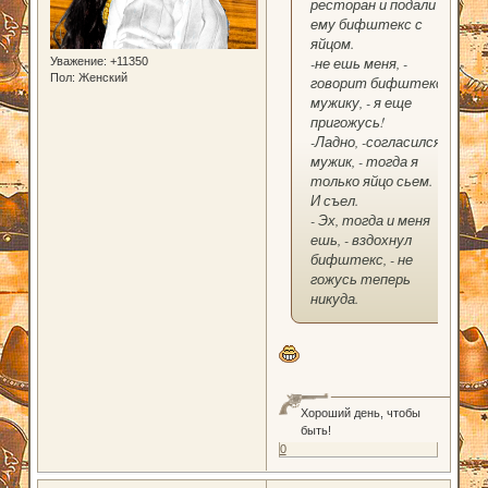
ресторан и подали
ему бифштекс с
яйцом.
-не ешь меня, -
Уважение:
+11350
Пол:
Женский
говорит бифштекс
мужику, - я еще
пригожусь!
-Ладно, -согласился
мужик, - тогда я
только яйцо сьем.
И съел.
- Эх, тогда и меня
ешь, - вздохнул
бифштекс, - не
гожусь теперь
никуда.
Хороший день, чтобы
быть!
0