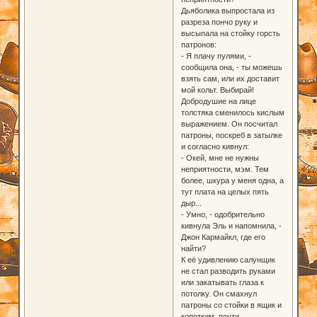
Дьяболика выпростала из
разреза пончо руку и
высыпала на стойку горсть
патронов:
- Я плачу пулями, -
сообщила она, - ты можешь
взять сам, или их доставит
мой кольт. Выбирай!
Добродушие на лице
толстяка сменилось кислым
выражением. Он посчитал
патроны, поскреб в затылке
и согласно кивнул:
- Окей, мне не нужны
неприятности, мэм. Тем
более, шкура у меня одна, а
тут плата на целых пять
дыр...
- Умно, - одобрительно
кивнула Эль и напомнила, -
Джон Кармайкл, где его
найти?
К её удивлению салунщик
не стал разводить руками
или закатывать глаза к
потолку. Он смахнул
патроны со стойки в ящик и
коротким, почти