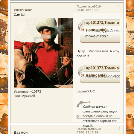
5
Поделиться
2019-
PlushBear
03-06 13:10:21
Сам Ш
#p101373,Томино
написал(а):
То есть, "Двойники"
тоже твои?
Ну да... Рассказ мой. А игру
вел не я.
#p101373,Томино
написал(а):
Ладно, шугану народ.
Зашем? ОО
Уважение:
+10573
Пол:
Мужской
Удобная штука -
фальшивая репутация:
всегда с собой и не
0
оттягивает карман при
ходьбе.
6
Поделиться
2019-
Даэмон
03-06 13:18:29