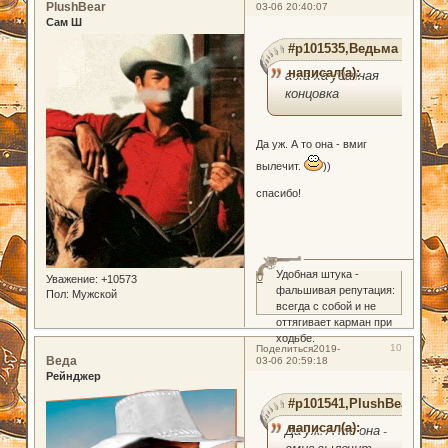
PlushBear
03-06 20:40:07
Сам Ш
#p101535,Ведьма
написал(а):
а-ха-ха удачная
концовка
Да уж. А то она - вмиг
вылечит.
))
спасибо!
Удобная штука -
0
Уважение:
+10573
фальшивая репутация:
Пол:
Мужской
всегда с собой и не
оттягивает карман при
ходьбе.
10
Поделиться
2019-
Веда
03-06 20:59:18
Рейнджер
#p101541,PlushBear
написал(а):
Да уж. А то она -
вмиг вылечит.