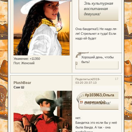
Эль культурная
воспитанная
девушка!
Она бандитка!1 Не надо ля-
ля! Стрельнет и туда! Если
надо ей будет
Хороший день, чтобы
Уважение:
+11350
быть!
Пол:
Женский
0
17
Поделиться
2019-
PlushBear
03-20 20:37:13
Сам Ш
#p103863,Ольга
написал(а):
Она бандитка!
нет.
Бандитка это если бы у неё
была банда. А так - она