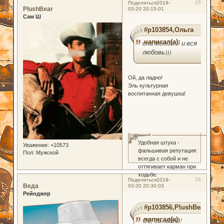
15
Поделиться
2019-
PlushBear
03-20 20:15:01
Сам Ш
#p103854,Ольга
написал(а):
она может!! и вся
любовь)))
Ой, да ладно!
Эль культурная
воспитанная девушка!
0
Удобная штука -
Уважение:
+10573
фальшивая репутация:
Пол:
Мужской
всегда с собой и не
оттягивает карман при
ходьбе.
16
Поделиться
2019-
Веда
03-20 20:30:03
Рейнджер
#p103856,PlushBear
написал(а):
Ой, да ладно!