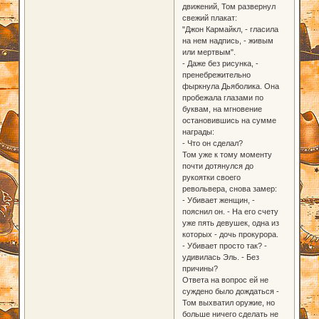
движений, Том развернул
свежий плакат:
"Джон Кармайкл, - гласила
на нем надпись, - живым
или мертвым".
- Даже без рисунка, -
пренебрежительно
фыркнула Дьяболика. Она
пробежала глазами по
буквам, на мгновение
остановившись на сумме
награды:
- Что он сделал?
Том уже к тому моменту
почти дотянулся до
рукоятки своего
револьвера, снова замер:
- Убивает женщин, -
пояснил он. - На его счету
уже пять девушек, одна из
которых - дочь прокурора.
- Убивает просто так? -
удивилась Эль. - Без
причины?
Ответа на вопрос ей не
суждено было дождаться -
Том выхватил оружие, но
больше ничего сделать не