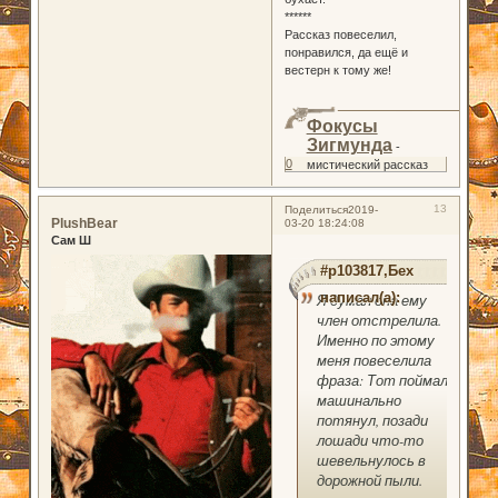
******
Рассказ повеселил,
понравился, да ещё и
вестерн к тому же!
Фокусы
Зигмунда
-
0
мистический рассказ
13
Поделиться
2019-
PlushBear
03-20 18:24:08
Сам Ш
#p103817,Бех
написал(а):
Я думал она ему
член отстрелила.
Именно по этому
меня повеселила
фраза: Тот поймал и
машинально
потянул, позади
лошади что-то
шевельнулось в
дорожной пыли.