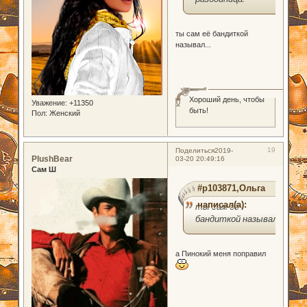
ты сам её бандиткой
называл...
Хороший день, чтобы
0
Уважение:
+11350
быть!
Пол:
Женский
19
Поделиться
2019-
PlushBear
03-20 20:49:16
Сам Ш
#p103871,Ольга
написал(а):
ты сам её
бандиткой называл...
а Пинокий меня поправил