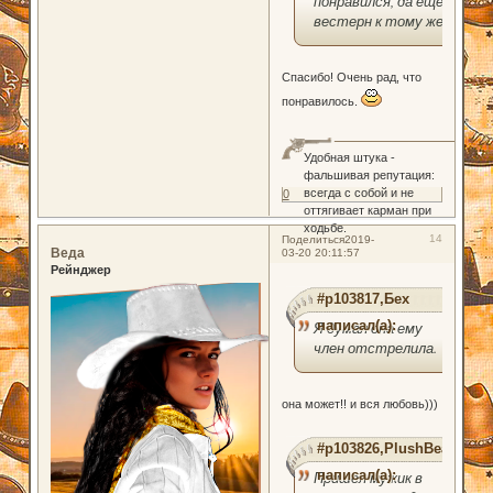
понравился, да ещё и
вестерн к тому же!
Спасибо! Очень рад, что
понравилось.
Удобная штука -
фальшивая репутация:
всегда с собой и не
0
оттягивает карман при
ходьбе.
14
Поделиться
2019-
Веда
03-20 20:11:57
Рейнджер
#p103817,Бех
написал(а):
Я думал она ему
член отстрелила.
она может!! и вся любовь)))
#p103826,PlushBear
написал(а):
Пришел мужик в