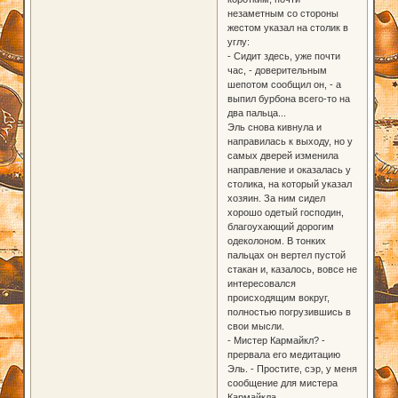
незаметным со стороны
жестом указал на столик в
углу:
- Сидит здесь, уже почти
час, - доверительным
шепотом сообщил он, - а
выпил бурбона всего-то на
два пальца...
Эль снова кивнула и
направилась к выходу, но у
самых дверей изменила
направление и оказалась у
столика, на который указал
хозяин. За ним сидел
хорошо одетый господин,
благоухающий дорогим
одеколоном. В тонких
пальцах он вертел пустой
стакан и, казалось, вовсе не
интересовался
происходящим вокруг,
полностью погрузившись в
свои мысли.
- Мистер Кармайкл? -
прервала его медитацию
Эль. - Простите, сэр, у меня
сообщение для мистера
Кармайкла.