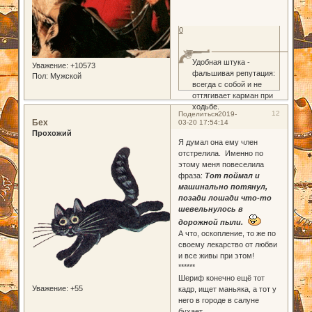
0
Удобная штука -
Уважение:
+10573
фальшивая репутация:
Пол:
Мужской
всегда с собой и не
оттягивает карман при
ходьбе.
12
Поделиться
2019-
Бех
03-20 17:54:14
Прохожий
Я думал она ему член
отстрелила. Именно по
этому меня повеселила
фраза:
Тот поймал и
машинально потянул,
позади лошади что-то
шевельнулось в
дорожной пыли.
А что, оскопление, то же по
своему лекарство от любви
и все живы при этом!
******
Шериф конечно ещё тот
Уважение:
+55
кадр, ищет маньяка, а тот у
него в городе в салуне
бухает.