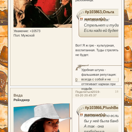
разбойница.
#p103863,Ольга
написал(а):
Не надо ля-ля!
Стрельнет и туда!
Если надо ей будет
Уважение:
+10573
Пол:
Мужской
Вот! Я ж грю - культурная,
воспитанная. Туды стрелять
не будет.
Удобная штука -
фальшивая репутация:
всегда с собой и не
0
оттягивает карман при
ходьбе.
18
Поделиться
2019-
Веда
03-20 20:45:37
Рейнджер
#p103866,PlushBear
написал(а):
Бандитка это если
бы у неё была банда.
А так - она
разбойница.