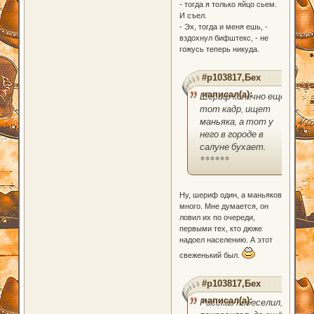
- тогда я только яйцо сьем.
И съел.
- Эх, тогда и меня ешь, -
вздохнул бифштекс, - не
гожусь теперь никуда.
#p103817,Бех
написал(а):
Шериф конечно ещё
тот кадр, ищет
маньяка, а тот у
него в городе в
салуне бухает.
******
Ну, шериф один, а маньяков
много. Мне думается, он
ловил их по очереди,
первыми тех, кто дюже
надоел населению. А этот
свеженький был.
#p103817,Бех
написал(а):
Рассказ повеселил,