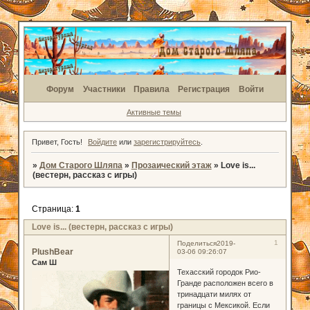
Форум
Участники
Правила
Регистрация
Войти
Активные темы
Привет, Гость!
Войдите
или
зарегистрируйтесь
.
»
Дом Старого Шляпа
»
Прозаический этаж
»
Love is...
(вестерн, рассказ с игры)
Страница:
1
Love is... (вестерн, рассказ с игры)
1
Поделиться
2019-
PlushBear
03-06 09:26:07
Сам Ш
Техасский городок Рио-
Гранде расположен всего в
тринадцати милях от
границы с Мексикой. Если