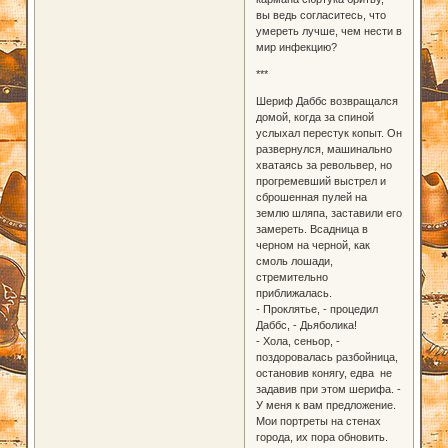
вы ведь согласитесь, что
умереть лучше, чем нести в
мир инфекцию?
***
Шериф Даббс возвращался
домой, когда за спиной
услыхал перестук копыт. Он
развернулся, машинально
хватаясь за револьвер, но
прогремевший выстрел и
сброшенная пулей на
землю шляпа, заставили его
замереть. Всадница в
черном на черной, как
смоль лошади,
стремительно
приближалась.
- Проклятье, - процедил
Даббс, - Дьяболика!
- Хола, сеньор, -
поздоровалась разбойница,
остановив конягу, едва не
задавив при этом шерифа. -
У меня к вам предложение.
Мои портреты на стенах
города, их пора обновить.