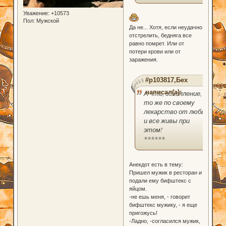
Уважение:
+10573
Пол:
Мужской
Да не... Хотя, если неудачно
отстрелить, бедняга все
равно помрет. Или от
потери крови или от
заражения.
#p103817,Бех
написал(а):
А что, оскопление,
то же по своему
лекарство от любви
и все живы при
этом!
******
Анекдот есть в тему:
Пришел мужик в ресторан и
подали ему бифштекс с
яйцом.
-не ешь меня, - говорит
бифштекс мужику, - я еще
пригожусь!
-Ладно, -согласился мужик,