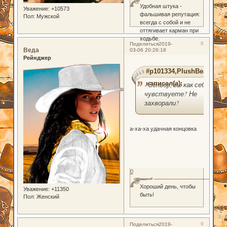
Удобная штука -
Уважение:
+10573
фальшивая репутация:
Пол:
Мужской
всегда с собой и не
оттягивает карман при
ходьбе.
8
Поделиться
2019-
Веда
03-06 20:26:18
Рейнджер
#p101334,PlushBear
написал(а):
- Сеньор, вы как себя
чувствуете? Не
захворали?
а-ха-ха удачная концовка
0
Хороший день, чтобы
Уважение:
+11350
быть!
Пол:
Женский
9
Поделиться
2019-