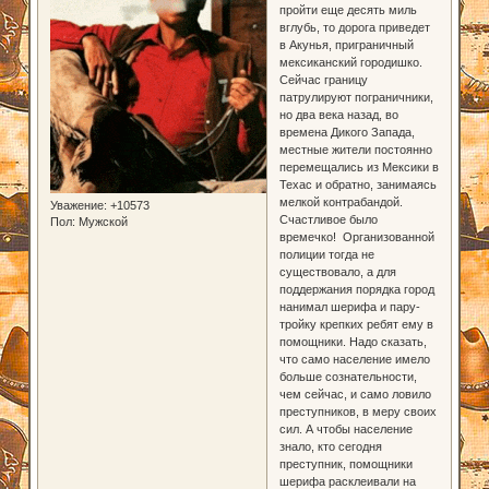
пройти еще десять миль
вглубь, то дорога приведет
в Акунья, приграничный
мексиканский городишко.
Сейчас границу
патрулируют пограничники,
но два века назад, во
времена Дикого Запада,
местные жители постоянно
перемещались из Мексики в
Техас и обратно, занимаясь
мелкой контрабандой.
Уважение:
+10573
Счастливое было
Пол:
Мужской
времечко! Организованной
полиции тогда не
существовало, а для
поддержания порядка город
нанимал шерифа и пару-
тройку крепких ребят ему в
помощники. Надо сказать,
что само население имело
больше сознательности,
чем сейчас, и само ловило
преступников, в меру своих
сил. А чтобы население
знало, кто сегодня
преступник, помощники
шерифа расклеивали на