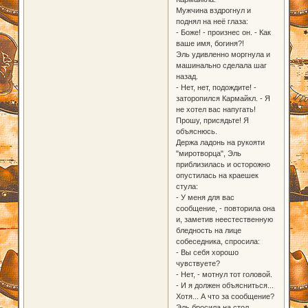
Мужчина вздрогнул и
поднял на неё глаза:
- Боже! - произнес он. - Как
ваше имя, богиня?!
Эль удивленно моргнула и
машинально сделала шаг
назад.
- Нет, нет, подождите! -
заторопился Кармайкл. - Я
не хотел вас напугать!
Прошу, присядьте! Я
объяснюсь.
Держа ладонь на рукояти
"миротворца", Эль
приблизилась и осторожно
опустилась на краешек
стула:
- У меня для вас
сообщение, - повторила она
и, заметив неестественную
бледность на лице
собеседника, спросила:
- Вы себя хорошо
чувствуете?
- Нет, - мотнул тот головой.
- И я должен объясниться...
Хотя... А что за сообщение?
Эль бросила на стол