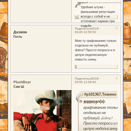
Удобная штука -
фальшивая репутация:
всегда с собой и не
+2
оттягивает карман при
ходьбе.
2
Поделиться
2019-
Даэмон
03-06 12:56:53
Гость
Мою ту графоманию только
отдельно не публикуй,
dobra? Просто попроси и я
целую недописанную
повесть скину.
0
3
Поделиться
2019-
PlushBear
03-06 12:58:04
Сам Ш
#p101367,Томино
написал(а):
Мою ту
графоманию только
отдельно не
публикуй, dobra?
Просто попроси и я
целую недописанную