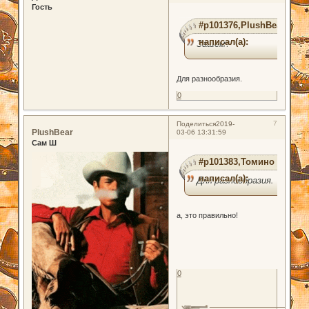
Гость
#p101376,PlushBear
написал(а):
Зашем?
Для разнообразия.
0
7
Поделиться
2019-
PlushBear
03-06 13:31:59
Сам Ш
#p101383,Томино
написал(а):
Для разнообразия.
а, это правильно!
0