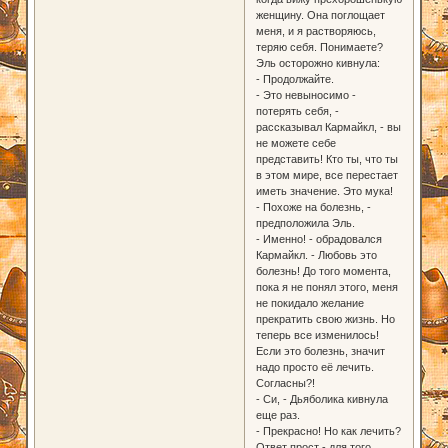
женщину. Она поглощает
меня, и я растворяюсь,
теряю себя. Понимаете?
Эль осторожно кивнула:
- Продолжайте.
- Это невыносимо -
потерять себя, -
рассказывал Кармайкл, - вы
не можете себе
представить! Кто ты, что ты
в этом мире, все перестает
иметь значение. Это мука!
- Похоже на болезнь, -
предположила Эль.
- Именно! - обрадовался
Кармайкл. - Любовь это
болезнь! До того момента,
пока я не понял этого, меня
не покидало желание
прекратить свою жизнь. Но
теперь все изменилось!
Если это болезнь, значит
надо просто её лечить.
Согласны?!
- Си, - Дьяболика кивнула
еще раз.
- Прекрасно! Но как лечить?
Ответ прост - для того,