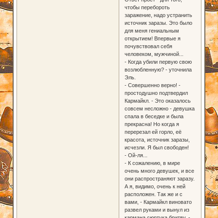
чтобы перебороть
заражение, надо устранить
источник заразы. Это было
для меня гениальным
открытием! Впервые я
почувствовал себя
человеком, мужчиной...
- Когда убили первую свою
возлюбленную? - уточнила
Эль.
- Совершенно верно! -
простодушно подтвердил
Кармайкл. - Это оказалось
совсем несложно - девушка
спала в беседке и была
прекрасна! Но когда я
перерезал ей горло, её
красота, источник заразы,
исчезли. Я был свободен!
- Ой-ля...
- К сожалению, в мире
очень много девушек, и все
они распространяют заразу.
А я, видимо, очень к ней
расположен. Так же и с
вами, - Кармайкл виновато
развел руками и вынул из
кармана сюртука бритву, -