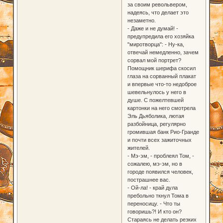
за своим револьвером,
надеясь, что делает это
незаметно.
- Даже и не думай! -
предупредила его хозяйка
"миротворца": - Ну-ка,
отвечай немедленно, зачем
сорвал мой портрет?
Помощник шерифа скосил
глаза на сорванный плакат
и впервые что-то недоброе
шевельнулось у него в
душе. С пожелтевшей
картонки на него смотрела
Эль Дьяболика, лютая
разбойница, регулярно
громившая банк Рио-Гранде
и почти всех зажиточных
жителей.
- Мэ-эм, - проблеял Том, -
сожалею, мэ-эм, но в
городе появился человек,
пострашнее вас.
- Ой-ла! - край дула
пребольно ткнул Тома в
переносицу. - Что ты
говоришь?! И кто он?
Стараясь не делать резких