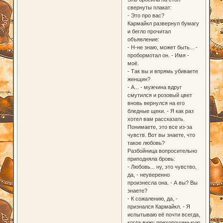
свернуты плакат:
- Это про вас?
Кармайкл развернул бумагу
и бегло прочитал
объявление:
- Н-не знаю, может быть... -
пробормотал он. - Имя -
моё.
- Так вы и впрямь убиваете
женщин?
- А... - мужчина вдруг
смутился и розовый цвет
вновь вернулся на его
бледные щеки. - Я как раз
хотел вам рассказать.
Понимаете, это все из-за
чувств. Вот вы знаете, что
такое любовь?
Разбойница вопросительно
приподняла бровь:
- Любовь... ну, это чувство,
да, - неуверенно
произнесла она. - А вы? Вы
знаете?
- К сожалению, да, -
признался Кармайкл. - Я
испытываю её почти всегда,
когда вижу прехорошенькую