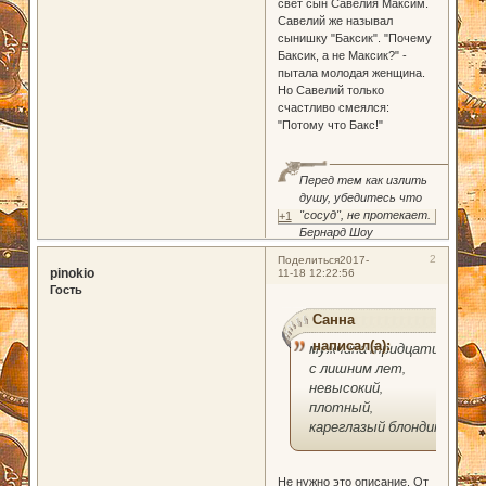
свет сын Савелия Максим.
Савелий же называл
сынишку "Баксик". "Почему
Баксик, а не Максик?" -
пытала молодая женщина.
Но Савелий только
счастливо смеялся:
"Потому что Бакс!"
Перед тем как излить
душу, убедитесь что
"сосуд", не протекает.
+1
Бернард Шоу
2
Поделиться
2017-
pinokio
11-18 12:22:56
Гость
Санна
написал(а):
мужчина тридцати
с лишним лет,
невысокий,
плотный,
кареглазый блондин
Не нужно это описание. От