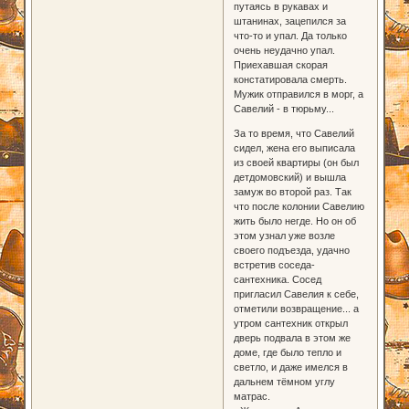
путаясь в рукавах и
штанинах, зацепился за
что-то и упал. Да только
очень неудачно упал.
Приехавшая скорая
констатировала смерть.
Мужик отправился в морг, а
Савелий - в тюрьму...
За то время, что Савелий
сидел, жена его выписала
из своей квартиры (он был
детдомовский) и вышла
замуж во второй раз. Так
что после колонии Савелию
жить было негде. Но он об
этом узнал уже возле
своего подъезда, удачно
встретив соседа-
сантехника. Сосед
пригласил Савелия к себе,
отметили возвращение... а
утром сантехник открыл
дверь подвала в этом же
доме, где было тепло и
светло, и даже имелся в
дальнем тёмном углу
матрас.