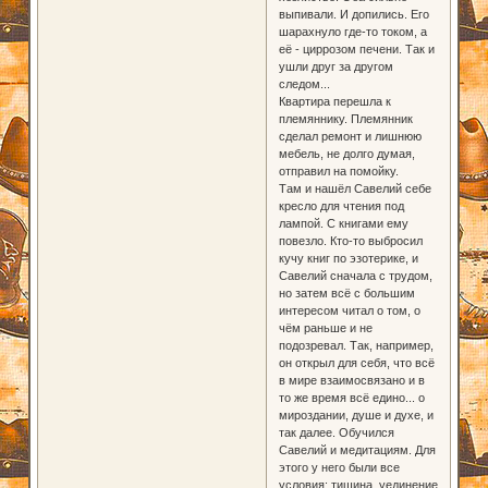
выпивали. И допились. Его
шарахнуло где-то током, а
её - циррозом печени. Так и
ушли друг за другом
следом...
Квартира перешла к
племяннику. Племянник
сделал ремонт и лишнюю
мебель, не долго думая,
отправил на помойку.
Там и нашёл Савелий себе
кресло для чтения под
лампой. С книгами ему
повезло. Кто-то выбросил
кучу книг по эзотерике, и
Савелий сначала с трудом,
но затем всё с большим
интересом читал о том, о
чём раньше и не
подозревал. Так, например,
он открыл для себя, что всё
в мире взаимосвязано и в
то же время всё едино... о
мироздании, душе и духе, и
так далее. Обучился
Савелий и медитациям. Для
этого у него были все
условия: тишина, уединение