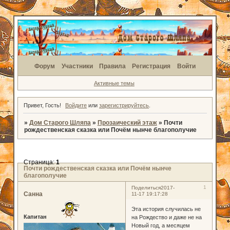
Форум
Участники
Правила
Регистрация
Войти
Активные темы
Привет, Гость!
Войдите
или
зарегистрируйтесь
.
»
Дом Старого Шляпа
»
Прозаический этаж
»
Почти
рождественская сказка или Почём нынче благополучие
Страница:
1
Почти рождественская сказка или Почём нынче
благополучие
1
Поделиться
2017-
Санна
11-17 19:17:28
Эта история случилась не
Капитан
на Рождество и даже не на
Новый год, а месяцем