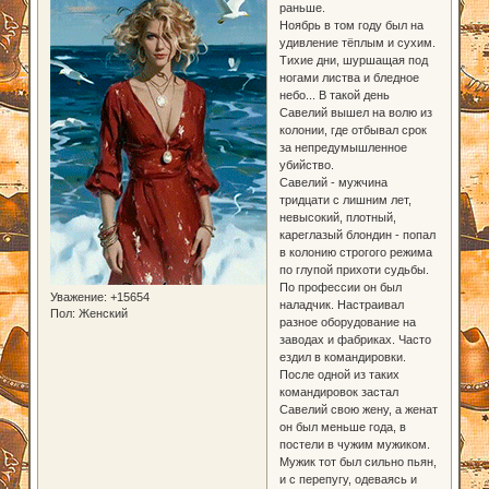
раньше.
Ноябрь в том году был на
удивление тёплым и сухим.
Тихие дни, шуршащая под
ногами листва и бледное
небо... В такой день
Савелий вышел на волю из
колонии, где отбывал срок
за непредумышленное
убийство.
Савелий - мужчина
тридцати с лишним лет,
невысокий, плотный,
кареглазый блондин - попал
в колонию строгого режима
по глупой прихоти судьбы.
По профессии он был
Уважение:
+15654
наладчик. Настраивал
Пол:
Женский
разное оборудование на
заводах и фабриках. Часто
ездил в командировки.
После одной из таких
командировок застал
Савелий свою жену, а женат
он был меньше года, в
постели в чужим мужиком.
Мужик тот был сильно пьян,
и с перепугу, одеваясь и