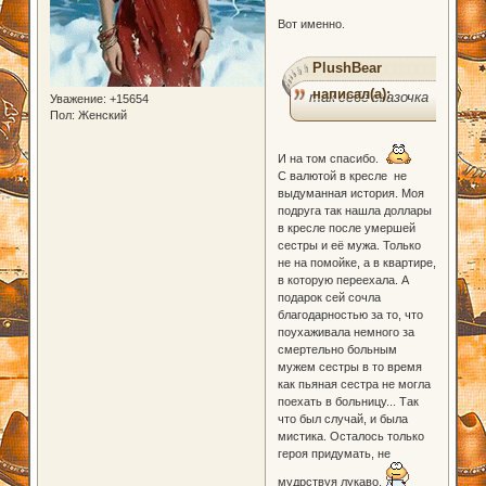
Вот именно.
PlushBear
написал(а):
так себе сказочка
Уважение:
+15654
Пол:
Женский
И на том спасибо.
С валютой в кресле не
выдуманная история. Моя
подруга так нашла доллары
в кресле после умершей
сестры и её мужа. Только
не на помойке, а в квартире,
в которую переехала. А
подарок сей сочла
благодарностью за то, что
поухаживала немного за
смертельно больным
мужем сестры в то время
как пьяная сестра не могла
поехать в больницу... Так
что был случай, и была
мистика. Осталось только
героя придумать, не
мудрствуя лукаво.