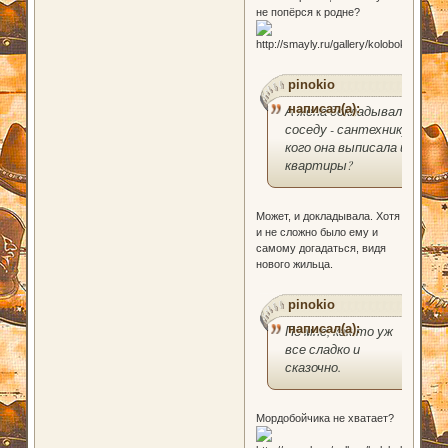
не попёрся к родне?
pinokio
написал(а):
А жена докладывала
соседу - сантехнику,
кого она выписала из
квартиры?
Может, и докладывала. Хотя
и не сложно было ему и
самому догадаться, видя
нового жильца.
pinokio
написал(а):
По мне, как-то уж
все сладко и
сказочно.
Мордобойчика не хватает?