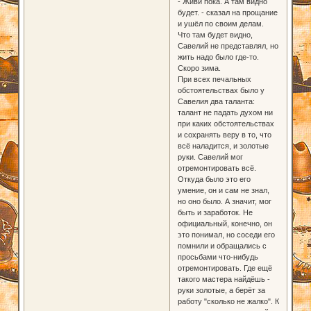
- Живи пока. А там видно
будет. - сказал на прощание
и ушёл по своим делам.
Что там будет видно,
Савелий не представлял, но
жить надо было где-то.
Скоро зима.
При всех печальных
обстоятельствах было у
Савелия два таланта:
талант не падать духом ни
при каких обстоятельствах
и сохранять веру в то, что
всё наладится, и золотые
руки. Савелий мог
отремонтировать всё.
Откуда было это его
умение, он и сам не знал,
но оно было. А значит, мог
быть и заработок. Не
официальный, конечно, он
это понимал, но соседи его
помнили и обращались с
просьбами что-нибудь
отремонтировать. Где ещё
такого мастера найдёшь -
руки золотые, а берёт за
работу "сколько не жалко". К