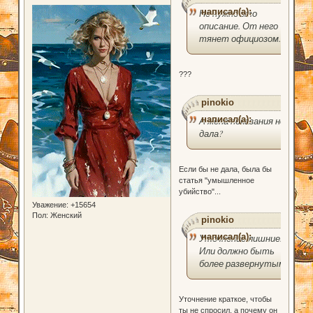
написал(а):
Не нужно это
описание. От него
тянет официозом.
???
pinokio
написал(а):
А жена показания не
дала?
Если бы не дала, была бы
статья "умышленное
убийство"...
Уважение:
+15654
Пол:
Женский
pinokio
написал(а):
Уточнение лишние.
Или должно быть
более развернутым.
Уточнение краткое, чтобы
ты не спросил, а почему он