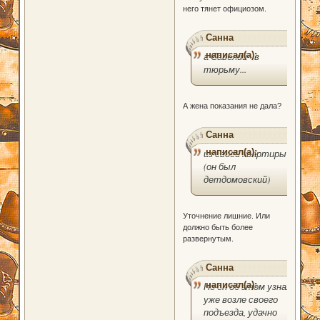
него тянет официозом.
Санна
написал(а):
а Савелий - в
тюрьму...
А жена показания не дала?
Санна
написал(а):
из своей квартиры
(он был
детдомовский)
Уточнение лишние. Или
должно быть более
развернутым.
Санна
написал(а):
Но он об этом узнал
уже возле своего
подъезда, удачно