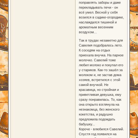
поправлять заборы и даже
перекладывать печи - он
всё умел. Весной у себя
возился в садике-огородике,
наслаждался тишиной и
ароматным весенним
воздухом...
Так в трудах незаметно для
Савелия подобралось лето.
К соседям на отдых
приехала внучка. На парное
молочко. Савелий тоже
любил молоко и покупал его
у стариков. Как-то зашёл за
молоком и, не застав дома
хозяев, встретился с этой
самой внучкой. Не
красавица, но стройная и
приветливая девушка, ему
сразу понравилась. То, как
она открыто взглянула на
незнакомца, без женского
кокетства, и радушно
предложила подождать
бабушку...
Короче - влюбился Савелий.
Спустя год появился на