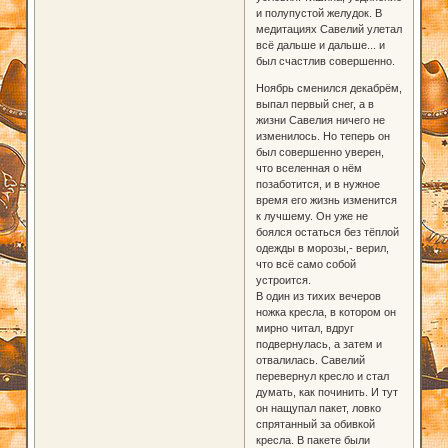
и полупустой желудок. В
медитациях Савелий улетал
всё дальше и дальше... и
был счастлив совершенно.
Ноябрь сменился декабрём,
выпал первый снег, а в
жизни Савелия ничего не
изменилось. Но теперь он
был совершенно уверен,
что вселенная о нём
позаботится, и в нужное
время его жизнь изменится
к лучшему. Он уже не
боялся остаться без тёплой
одежды в морозы,- верил,
что всё само собой
устроится.
В один из тихих вечеров
ножка кресла, в котором он
мирно читал, вдруг
подвернулась, а затем и
отвалилась. Савелий
перевернул кресло и стал
думать, как починить. И тут
он нащупал пакет, ловко
спрятанный за обивкой
кресла. В пакете были