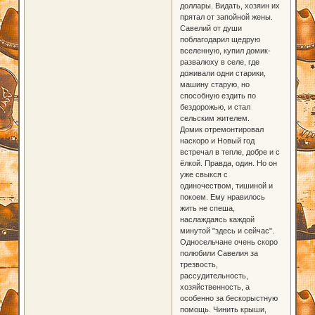
доллары. Видать, хозяин их
прятал от запойной жены.
Савелий от души
поблагодарил щедрую
вселенную, купил домик-
развалюху в селе, где
доживали одни старики,
машину старую, но
способную ездить по
бездорожью, и стал
сельским жителем.
Домик отремонтировал
наскоро и Новый год
встречал в тепле, добре и с
ёлкой. Правда, один. Но он
уже свыкся с
одиночеством, тишиной и
покоем. Ему нравилось
жить не спеша,
наслаждаясь каждой
минутой "здесь и сейчас".
Односельчане очень скоро
полюбили Савелия за
трезвость,
рассудительность,
хозяйственность, а
особенно за бескорыстную
помощь. Чинить крыши,