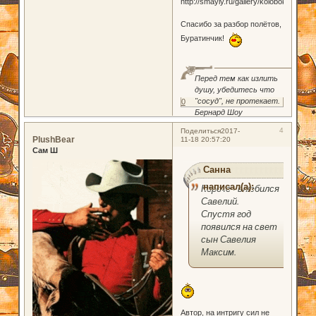
Спасибо за разбор полётов,
Буратинчик!
Перед тем как излить
душу, убедитесь что
"сосуд", не протекает.
0
Бернард Шоу
4
Поделиться
2017-
PlushBear
11-18 20:57:20
Сам Ш
Санна
написал(а):
Короче - влюбился
Савелий.
Спустя год
появился на свет
сын Савелия
Максим.
Автор, на интригу сил не