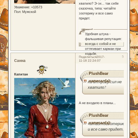
хватило? Э-эх... так себе
Уважение:
+10573
сказочка, типа: читайте
Пол:
Мужской
эзотерику и все само
придет.
Удобная штука -
фальшивая репутация:
всегда с собой и не
0
оттягивает карман при
ходьбе.
5
Поделиться
2017-
Санна
11-18 22:24:07
PlushBear
Капитан
написал(а):
на интригу сил не
хватило?
А не входило в планы...
PlushBear
написал(а):
читайте эзотерику
и все само придет.