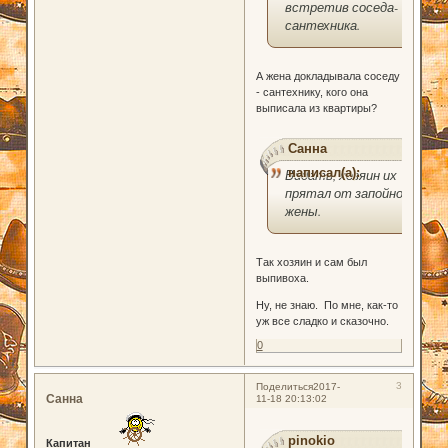
встретив соседа-
сантехника.
А жена докладывала соседу
- сантехнику, кого она
выписала из квартиры?
Санна
написал(а):
Видать, хозяин их
прятал от запойной
жены.
Так хозяин и сам был
выпивоха.
Ну, не знаю. По мне, как-то
уж все сладко и сказочно.
0
3
Поделиться
2017-
Санна
11-18 20:13:02
pinokio
Капитан