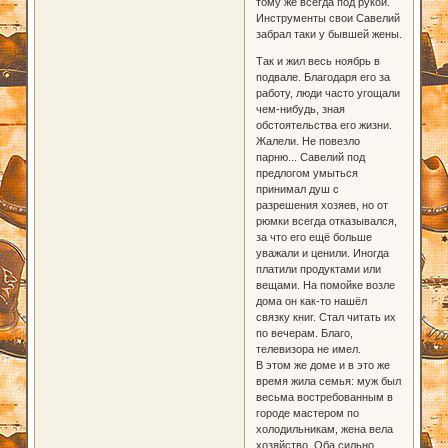
тому же всегда под рукой.
Инструменты свои Савелий
забрал таки у бывшей жены.
Так и жил весь ноябрь в
подвале. Благодаря его за
работу, люди часто угощали
чем-нибудь, зная
обстоятельства его жизни.
Жалели. Не повезло
парню... Савелий под
предлогом умыться
принимал душ с
разрешения хозяев, но от
рюмки всегда отказывался,
за что его ещё больше
уважали и ценили. Иногда
платили продуктами или
вещами. На помойке возле
дома он как-то нашёл
связку книг. Стал читать их
по вечерам. Благо,
телевизора не имел.
В этом же доме и в это же
время жила семья: муж был
весьма востребованным в
городе мастером по
холодильникам, жена вела
хозяйство. Оба сильно