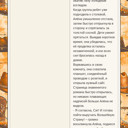
окатив Лизу холодным
взглядом.
Когда группа ребят уже
подходила к столовой,
Алёна умышленно отстала,
затем быстро отпрыгнула в
сторону и спряталась за
толстой сосной. Дети умеют
прятаться. Выждав короткое
время, она убедилась, что
её проделка осталась
незамеченной, и изо всех
сил бросилась назад в
домик.
Ворвавшись в свою
комнату, она схватила
планшет, соединённый
проводом с розеткой, и
открыла нужный сайт.
Страница знаменитого
романа быстро открылась,
но никаких плавающих
надписей больше Алёна не
видела.
- Я согласна, Сиг! И готова
пойти выручать Волшебную
Страну! – громко
воскликнула Алёна, поднеся