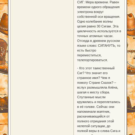
СИГ: Мера времени. Равен
времени одного обращения
электрона вокруг
собственной оси вращения.
Одно колебание волны
цезия равно 30 Сигам. Эта
цикличность используется в
точных атомных часах.
Отсюда в древнем русском
языке слово: СИГАНУТЬ, то
есть быстро
переместиться,
телепортироваться.
- Кто этот таинственный
Сиг? Что значит его
странное имя? Чем я
помогу Стране Сказок? –
вслух размышляла Алёна,
шагая к месту сбора.
Спутанные мысли
кружились и переплетались
в её голове. Сейчас они
напоминали маятник,
раскачивающийся от
полного отрицания этой
нелепой ситуации, до
полной веры в слова Сига и