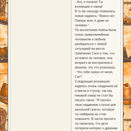
- Ага, я поняла! Ты
взломщик и хакер!
В ту же секунду появилась
новая надпись: “Вовсе нет.
Поверь мне, я даже не
человек.”
По воспитанию Алёна была
очень прямолинейным
человеком и любила
разбираться с любой
ситуацией на месте.
Заявление Сига о том, что
он вовсе не человек, она
всерьёз не восприняла и
решила, что это розыгрыш.
- Что тебе нужно от меня,
Сиг?
Следующая возникшая
надпись очень озадачила её
и ввела в ступор, так как
никакой хакер не стал бы
писать такое: “Я прочёл
твою недавнюю статью для
школьной газеты, которую
ты набирала на этом
планшете. В числе прочего
ты написала, что дети
потеряли интерес к древним