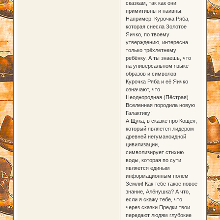
сказкам, так как они
примитивны и наивны.
Например, Курочка Ряба,
которая снесла Золотое
Яичко, по твоему
утверждению, интересна
только трёхлетнему
ребёнку. А ты знаешь, что
на универсальном языке
образов и символов
Курочка Ряба и её Яичко
означают, что
Неоднородная (Пёстрая)
Вселенная породила новую
Галактику!
А Щука, в сказке про Кощея,
который является лидером
древней негуманоидной
цивилизации,
символизирует стихию
воды, которая по сути
является единым
информационным полем
Земли! Как тебе такое новое
знание, Алёнушка? А что,
если я скажу тебе, что
через сказки Предки твои
передают людям глубокие