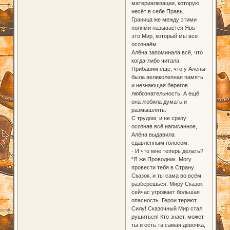
материализации, которую
несёт в себе Правь.
Граница же между этими
полями называется Явь -
это Мир, который мы все
осознаём.
Алёна запоминала всё, что
когда-либо читала.
Прибавим ещё, что у Алёны
была великолепная память
и незнающая берегов
любознательность. А ещё
она любила думать и
размышлять.
С трудом, и не сразу
осознав всё написанное,
Алёна выдавила
сдавленным голосом:
- И что мне теперь делать?
“Я же Проводник. Могу
провести тебя в Страну
Сказок, и ты сама во всём
разберёшься. Миру Сказок
сейчас угрожает большая
опасность. Герои теряют
Силу! Сказочный Мир стал
рушиться! Кто знает, может
ты и есть та самая девочка,