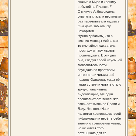
знания о Мире и хронику
событий на Планете?”
С минуту Алёна сидела,
округлив глаза, и несколько
раз перечитывала надпись.
Она даже забыла, где
находится.
Нужно добавить, что в
зимние месяцы Алёна как-
то случайно подхватила
простуду и пару недель
провела дома. В эти дни
она, следуя своей неуёмной
любознательности,
блуждала по просторам
интернета и читала всё
подряд. Однажды, когда её
глаза устали и читать стало
трудно, она нашла
видеолекцию, где один
специалист объяснял, что
означает жизнь по Прави и
Ладу. Что поле Нави
является хранилищем всей
информации и несёт в себе
знания о сотворении жизни,
но не имеет того
потенциала для её