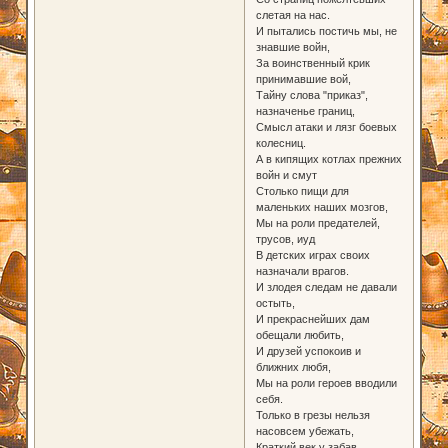
слетая на нас.
И пытались постичь мы, не
знавшие войн,
За воинственный крик
принимавшие вой,
Тайну слова "приказ",
назначенье границ,
Смысл атаки и лязг боевых
колесниц.
А в кипящих котлах прежних
войн и смут
Столько пищи для
маленьких наших мозгов,
Мы на роли предателей,
трусов, иуд
В детских играх своих
назначали врагов.
И злодея следам не давали
остыть,
И прекраснейших дам
обещали любить,
И друзей успокоив и
ближних любя,
Мы на роли героев вводили
себя.
Только в грезы нельзя
насовсем убежать,
Краткий век у забав,