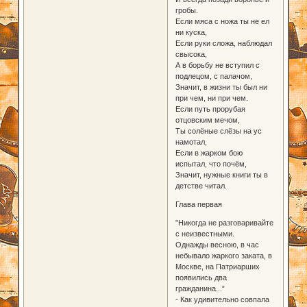
гробы.
Если мяса с ножа ты не ел
ни куска,
Если руки сложа, наблюдал
свысока,
А в борьбу не вступил с
подлецом, с палачом,
Значит, в жизни ты был ни
при чем, ни при чем.
Если путь прорубая
отцовским мечом,
Ты солёные слёзы на ус
намотал,
Если в жарком бою
испытал, что почём,
Значит, нужные книги ты в
детстве читал.
Глава первая
”Никогда не разговаривайте
с неизвестными.
Однажды весною, в час
небывало жаркого заката, в
Москве, на Патриарших
появились два
гражданина...”
- Как удивительно совпала