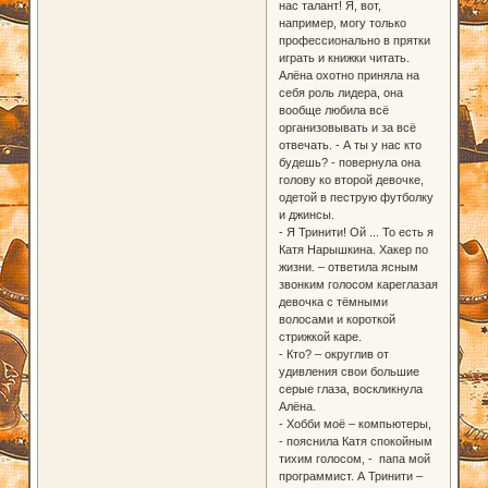
нас талант! Я, вот,
например, могу только
профессионально в прятки
играть и книжки читать.
Алёна охотно приняла на
себя роль лидера, она
вообще любила всё
организовывать и за всё
отвечать. - А ты у нас кто
будешь? - повернула она
голову ко второй девочке,
одетой в пеструю футболку
и джинсы.
- Я Тринити! Ой ... То есть я
Катя Нарышкина. Хакер по
жизни. – ответила ясным
звонким голосом кареглазая
девочка с тёмными
волосами и короткой
стрижкой каре.
- Кто? – округлив от
удивления свои большие
серые глаза, воскликнула
Алёна.
- Хобби моё – компьютеры,
- пояснила Катя спокойным
тихим голосом, - папа мой
программист. А Тринити –