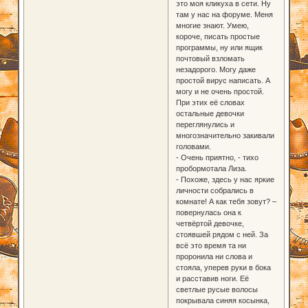
это моя кликуха в сети. Ну
там у нас на форуме. Меня
многие знают. Умею,
короче, писать простые
программы, ну или ящик
почтовый взломать
незадорого. Могу даже
простой вирус написать. А
могу и не очень простой.
При этих её словах
остальные девочки
переглянулись и
многозначительно закивали
головами.
- Очень приятно, - тихо
пробормотала Лиза.
- Похоже, здесь у нас яркие
личности собрались в
комнате! А как тебя зовут? –
повернулась она к
четвёртой девочке,
стоявшей рядом с ней. За
всё это время та ни
проронила ни слова и
стояла, уперев руки в бока
и расставив ноги. Её
светлые русые волосы
покрывала синяя косынка,