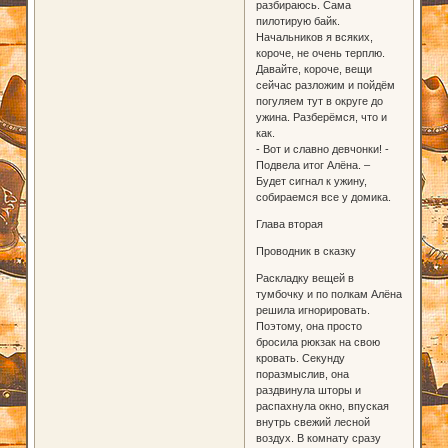
разбираюсь. Сама
пилотирую байк.
Начальников я всяких,
короче, не очень терплю.
Давайте, короче, вещи
сейчас разложим и пойдём
погуляем тут в округе до
ужина. Разберёмся, что и
как.
- Вот и славно девчонки! -
Подвела итог Алёна. –
Будет сигнал к ужину,
собираемся все у домика.
Глава вторая
Проводник в сказку
Раскладку вещей в
тумбочку и по полкам Алёна
решила игнорировать.
Поэтому, она просто
бросила рюкзак на свою
кровать. Секунду
поразмыслив, она
раздвинула шторы и
распахнула окно, впуская
внутрь свежий лесной
воздух. В комнату сразу