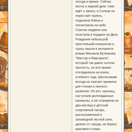
погода и время. Сейчас
весна и жаркий день тоже
идёт к закату, а Солнце не
перестаёт палить, -
подумала Алёна и
посмотрела на небо.
Совсем недавно она
получила в подарок на День
Рождения небольшой
простенький планшетик и
сразу нашла в интернете
роман Михаила Булкакова
“Мастер и Маргарита”,
который так давно хотела
прочесть, но всё время
откладывала на конец
учебного года. Школьникам
всегда не хватает времени
для чтения и личного
развития. Но вот, наконец,
наступили долгожданные
каникулы, и её отправили на
два месяца в детский
спортивный лагерь,
расположенный в
заповедной лесной зоне,
далеко от города, на берегу
красивого озера.