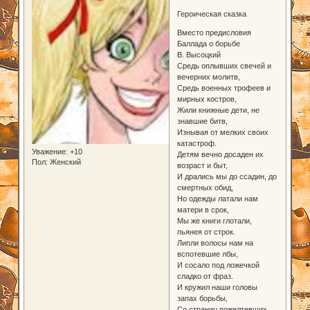
Героическая сказка
Вместо предисловия
Баллада о борьбе
В. Высоцкий
Средь оплывших свечей и
вечерних молитв,
Средь военных трофеев и
мирных костров,
Жили книжные дети, не
знавшие битв,
Изнывая от мелких своих
катастроф.
Уважение:
+10
Детям вечно досаден их
Пол:
Женский
возраст и быт,
И дрались мы до ссадин, до
смертных обид,
Но одежды латали нам
матери в срок,
Мы же книги глотали,
пьянея от строк.
Липли волосы нам на
вспотевшие лбы,
И сосало под ложечкой
сладко от фраз.
И кружил наши головы
запах борьбы,
Со страниц пожелтевших