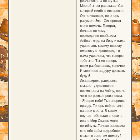
реальность, а не шутка.
Мне об этом рассказал Сиг,
который живёт в интернете.
Он не человек, но очень
разумен. Этот Сиг просит
меня помочь. Говорит,
больше не кому, -
неожиданно сообщила
Алёна, гляда на Лизу и сама
удивилась такому своему
смелому откровению, - я
сама удивлена, что говорю
тебе это. Ты же теперь
всем разболтаешь, конечно.
И меня все за дуру держать
будут!
Лиза широко раскрыла
глаза от удивления и
посмотрела на Алёну, после
чего негромко произнесла:
- Я верю тебе! Ты говоришь
правду. Теперь всё встало
на свои места. В таком
случае тебе надо спешить,
иначе Мир Сказок может
погибнуть. Только расскажи
мне обо всём подробнее,
может я советом помогу?