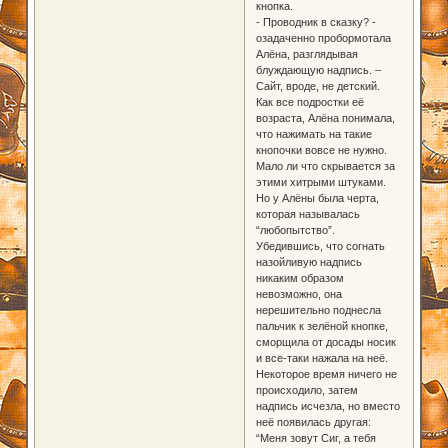
кнопка.
- Проводник в сказку? -
озадаченно пробормотала
Алёна, разглядывая
блуждающую надпись. –
Сайт, вроде, не детский.
Как все подростки её
возраста, Алёна понимала,
что нажимать на такие
кнопочки вовсе не нужно.
Мало ли что скрывается за
этими хитрыми штуками.
Но у Алёны была черта,
которая называлась
“любопытство”.
Убедившись, что согнать
назойливую надпись
никаким образом
невозможно, она
нерешительно поднесла
пальчик к зелёной кнопке,
сморщила от досады носик
и все-таки нажала на неё.
Некоторое время ничего не
происходило, затем
надпись исчезла, но вместо
неё появилась другая:
“Меня зовут Сиг, а тебя