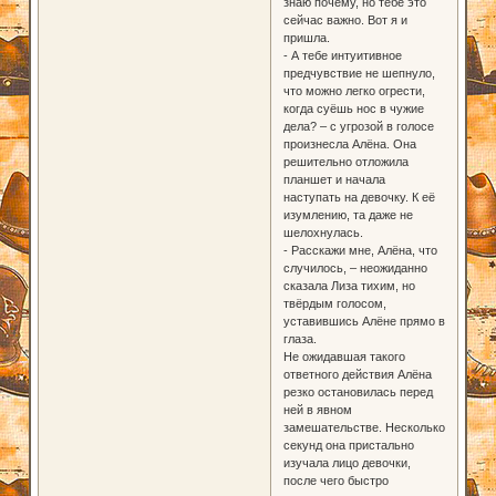
знаю почему, но тебе это
сейчас важно. Вот я и
пришла.
- А тебе интуитивное
предчувствие не шепнуло,
что можно легко огрести,
когда суёшь нос в чужие
дела? – с угрозой в голосе
произнесла Алёна. Она
решительно отложила
планшет и начала
наступать на девочку. К её
изумлению, та даже не
шелохнулась.
- Расскажи мне, Алёна, что
случилось, – неожиданно
сказала Лиза тихим, но
твёрдым голосом,
уставившись Алёне прямо в
глаза.
Не ожидавшая такого
ответного действия Алёна
резко остановилась перед
ней в явном
замешательстве. Несколько
секунд она пристально
изучала лицо девочки,
после чего быстро