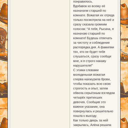
понравилось.
Вдобавок ко всему её
назначили старшей по
комнате. Вожатая их отряда
только посмотрела на неё и
сразу сказала громким
голосом: “А тебя, Рысина, я
назначаю старшей по
комнате! Будешь отвечать
за чистоту и соблюдение
распорядка дня. А фамилии
тех, кто не будет тебя
слушаться, сразу сообщи
мне, и я строго накажу
нарушителя!”
С этими словами
молоденькая вожатая
сперва нахмурила брови,
чтобы показать всю свою
строгость и опыт, затем
обвела серьёзным взглядом
четырёх притихших
девочек. Сообщив это
важное указание, она
повернулась и решительно
пошла к выходу.
Как только дверь за ней
закрылась, Алёна решила