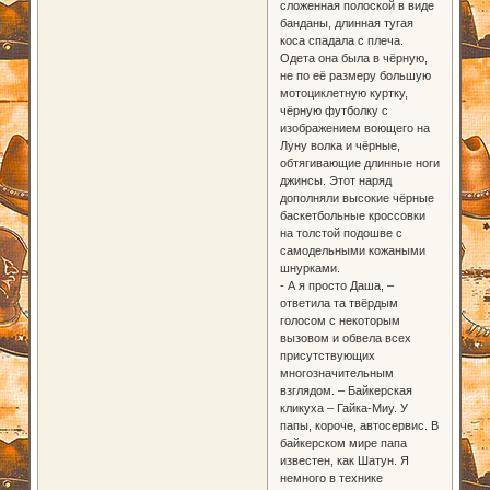
сложенная полоской в виде
банданы, длинная тугая
коса спадала с плеча.
Одета она была в чёрную,
не по её размеру большую
мотоциклетную куртку,
чёрную футболку с
изображением воющего на
Луну волка и чёрные,
обтягивающие длинные ноги
джинсы. Этот наряд
дополняли высокие чёрные
баскетбольные кроссовки
на толстой подошве с
самодельными кожаными
шнурками.
- А я просто Даша, –
ответила та твёрдым
голосом с некоторым
вызовом и обвела всех
присутствующих
многозначительным
взглядом. – Байкерская
кликуха – Гайка-Миу. У
папы, короче, автосервис. В
байкерском мире папа
известен, как Шатун. Я
немного в технике