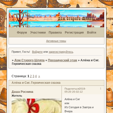
Форум
Участники
Правила
Регистрация
Войти
Активные темы
Привет, Гость!
Войдите
или
зарегистрируйтесь
.
»
Дом Старого Шляпа
»
Прозаический этаж
»
Алёна и Сиг.
Героическая сказка
Страница:
1
2
3
4
»
Алёна и Сиг. Героическая сказка
1
Поделиться
2019-
Даша Роснина
05-20 20:32:12
Житель
Алёна и Сиг
или
Из Сегодня в Завтра и
Вчера