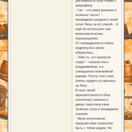
для верности губы ближе к
микрофону.
- Сиг – это мера времени в
атомных часах? –
неожиданно раздался тихий
голос Лизы за её спиной. - А
ещё её используют при
межгалактических
перемещениях.
От неожиданности Алёна
вздрогнула и резко
обернулась:
- Тебя-то, что принесло
сюда? – сказала она с
раздражением, и в
совершенно невежливой
манере. После этих слов,
Алёна сердито уставилась
на Лизу.
В силу своей
нерешительности Лиза
попятилась немного к
двери, округлила свои
зелёные глаза и неожиданно
сказала:
- Меня интуитивное
предчувствие попросило
быть с тобою рядом. Не