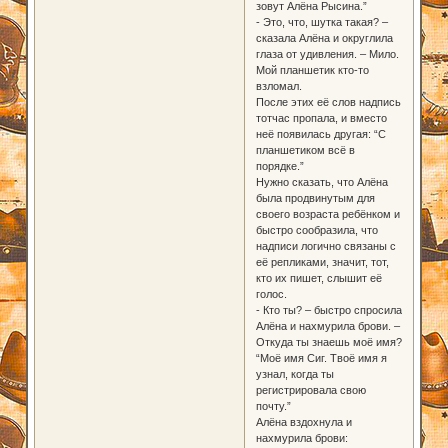
зовут Алёна Рысина.”
- Это, что, шутка такая? –
сказала Алёна и округлила
глаза от удивления. – Мило.
Мой планшетик кто-то
взломал.
После этих её слов надпись
тотчас пропала, и вместо
неё появилась другая: “С
планшетиком всё в
порядке.”
Нужно сказать, что Алёна
была продвинутым для
своего возраста ребёнком и
быстро сообразила, что
надписи логично связаны с
её репликами, значит, тот,
кто их пишет, слышит её
голос.
- Кто ты? – быстро спросила
Алёна и нахмурила брови. –
Откуда ты знаешь моё имя?
“Моё имя Сиг. Твоё имя я
узнал, когда ты
регистрировала свою
почту.”
Алёна вздохнула и
нахмурила брови: