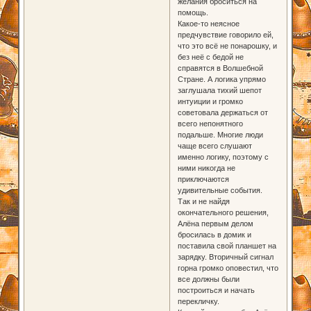
желания броситься на
помощь.
Какое-то неясное
предчувствие говорило ей,
что это всё не понарошку, и
без неё с бедой не
справятся в Волшебной
Стране. А логика упрямо
заглушала тихий шепот
интуиции и громко
советовала держаться от
всего непонятного
подальше. Многие люди
чаще всего слушают
именно логику, поэтому с
ними никогда не
приключаются
удивительные события.
Так и не найдя
окончательного решения,
Алёна первым делом
бросилась в домик и
поставила свой планшет на
зарядку. Вторичный сигнал
горна громко оповестил, что
все должны были
построиться и начать
перекличку.