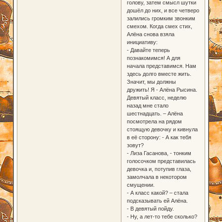
голову, затем смысл шутки
дошёл до них, и все четверо
залились громким звонким
смехом. Когда смех стих,
Алёна снова взяла
инициативу:
- Давайте теперь
познакомимся! А для
начала представимся. Нам
здесь долго вместе жить.
Значит, мы должны
дружить! Я - Алёна Рысина.
Девятый класс, неделю
назад мне стало
шестнадцать. – Алёна
посмотрела на рядом
стоящую девочку и кивнула
в её сторону: - А как тебя
зовут?
- Лиза Гасанова, - тонким
голосочком представилась
девочка и, потупив глаза,
замолчала в некотором
смущении.
- А класс какой? – стала
подсказывать ей Алёна.
- В девятый пойду.
- Ну, а лет-то тебе сколько?