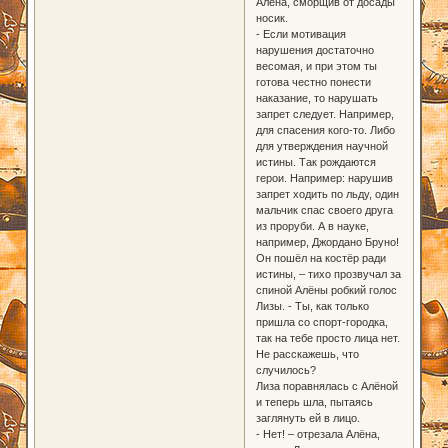
Алёна, сморщив от досады
носик.
- Если мотивация
нарушения достаточно
весомая, и при этом ты
готова честно понести
наказание, то нарушать
запрет следует. Например,
для спасения кого-то. Либо
для утверждения научной
истины. Так рождаются
герои. Например: нарушив
запрет ходить по льду, один
мальчик спас своего друга
из проруби. А в науке,
например, Джордано Бруно!
Он пошёл на костёр ради
истины, – тихо прозвучал за
спиной Алёны робкий голос
Лизы. - Ты, как только
пришла со спорт-городка,
так на тебе просто лица нет.
Не расскажешь, что
случилось?
Лиза поравнялась с Алёной
и теперь шла, пытаясь
заглянуть ей в лицо.
- Нет! – отрезала Алёна,