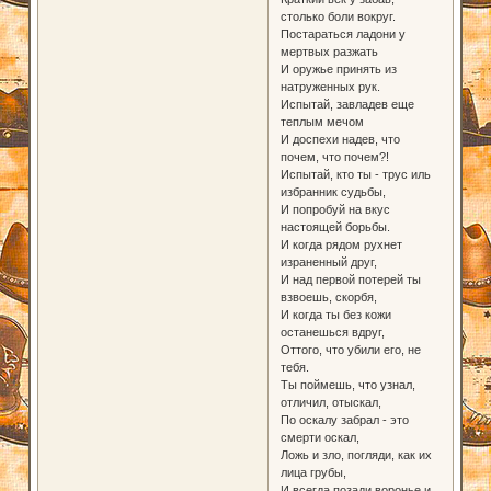
столько боли вокруг.
Постараться ладони у
мертвых разжать
И оружье принять из
натруженных рук.
Испытай, завладев еще
теплым мечом
И доспехи надев, что
почем, что почем?!
Испытай, кто ты - трус иль
избранник судьбы,
И попробуй на вкус
настоящей борьбы.
И когда рядом рухнет
израненный друг,
И над первой потерей ты
взвоешь, скорбя,
И когда ты без кожи
останешься вдруг,
Оттого, что убили его, не
тебя.
Ты поймешь, что узнал,
отличил, отыскал,
По оскалу забрал - это
смерти оскал,
Ложь и зло, погляди, как их
лица грубы,
И всегда позади воронье и