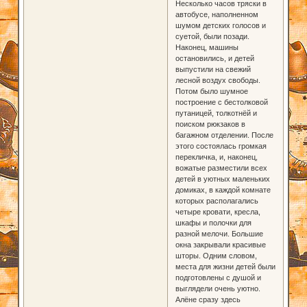
Несколько часов тряски в
автобусе, наполненном
шумом детских голосов и
суетой, были позади.
Наконец, машины
остановились, и детей
выпустили на свежий
лесной воздух свободы.
Потом было шумное
построение с бестолковой
путаницей, толкотнёй и
поиском рюкзаков в
багажном отделении. После
этого состоялась громкая
перекличка, и, наконец,
вожатые разместили всех
детей в уютных маленьких
домиках, в каждой комнате
которых располагались
четыре кровати, кресла,
шкафы и полочки для
разной мелочи. Большие
окна закрывали красивые
шторы. Одним словом,
места для жизни детей были
подготовлены с душой и
выглядели очень уютно.
Алёне сразу здесь