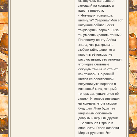
оглянулась на планшет,
лежащий на кровати, и
вдруг выпалила:
- Интуиция, говоришь,
шепнула? Уверена? Моя вот
интуиция сейчас несёт
такую чушь! Короче, Лиза,
ты умеешь хранить тайны?
По своему опыту Алёна
знала, что раскрывать
любую тайну девочке и
просить её никому не
рассказывать, это означает,
что через считаные
секунды тайны не станет,
как таковой. Но робкий
шёпот её собственной
интуиции уже перерос в
истошный крик, который
теперь заглушал голос её
логики. И теперь интуиция
ей кричала, что в скором
будущем Лиза будет её
надёжным союзником,
добрым и верным другом.
- Волшебная Страна в
опасности! Герои слабеют.
Мир их рушится. Это