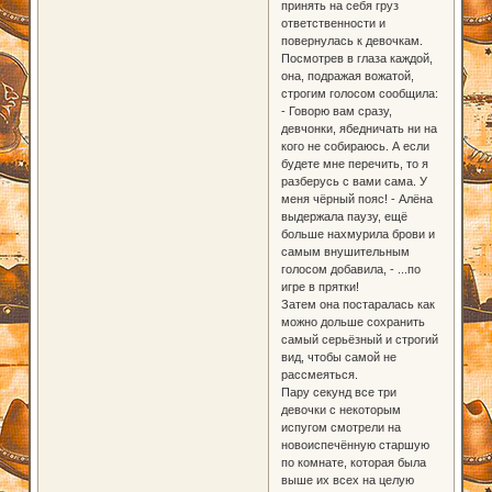
принять на себя груз
ответственности и
повернулась к девочкам.
Посмотрев в глаза каждой,
она, подражая вожатой,
строгим голосом сообщила:
- Говорю вам сразу,
девчонки, ябедничать ни на
кого не собираюсь. А если
будете мне перечить, то я
разберусь с вами сама. У
меня чёрный пояс! - Алёна
выдержала паузу, ещё
больше нахмурила брови и
самым внушительным
голосом добавила, - ...по
игре в прятки!
Затем она постаралась как
можно дольше сохранить
самый серьёзный и строгий
вид, чтобы самой не
рассмеяться.
Пару секунд все три
девочки с некоторым
испугом смотрели на
новоиспечённую старшую
по комнате, которая была
выше их всех на целую