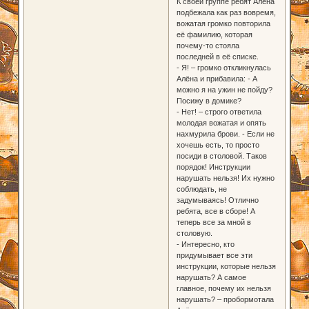
К своей группе ребят Алёна
подбежала как раз вовремя,
вожатая громко повторила
её фамилию, которая
почему-то стояла
последней в её списке.
- Я! – громко откликнулась
Алёна и прибавила: - А
можно я на ужин не пойду?
Посижу в домике?
- Нет! – строго ответила
молодая вожатая и опять
нахмурила брови. - Если не
хочешь есть, то просто
посиди в столовой. Таков
порядок! Инструкции
нарушать нельзя! Их нужно
соблюдать, не
задумываясь! Отлично
ребята, все в сборе! А
теперь все за мной в
столовую.
- Интересно, кто
придумывает все эти
инструкции, которые нельзя
нарушать? А самое
главное, почему их нельзя
нарушать? – пробормотала