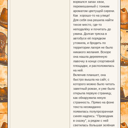
ворвался запах хвои,
перемешанный с тонким
ароматом цветущей сирени.
Как хорошо-то на улице!
Для себя она решила найти
тихое место, где-то
неподалёку и почитать до
ужина. Долгая тряска в
автобусе её порядком
утомила, и бродить по
территории лагеря не было
никакого желания. Вскоре
она нашла деревянную
лавочку в конце спортивной
площадки, и расположилась
на ней.
Включив планшет, она
быстро вышла на сайт, с
которого можно было читать
заветный роман, и уже было
открыла первую страницу,
как обнаружила некую
странность. Прямо на фоне
текста неожиданно
появилась полупрозрачная
синяя надпись: “Проводник
в сказку”, а рядом с ней
светилась большая зелёная