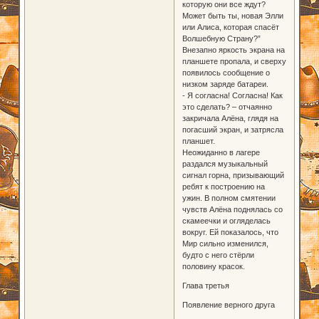
которую они все ждут?
Может быть ты, новая Элли
или Алиса, которая спасёт
Волшебную Страну?”
Внезапно яркость экрана на
планшете пропала, и сверху
появилось сообщение о
низком заряде батареи.
- Я согласна! Согласна! Как
это сделать? – отчаянно
закричала Алёна, глядя на
погасший экран, и затрясла
планшет.
Неожиданно в лагере
раздался музыкальный
сигнал горна, призывающий
ребят к построению на
ужин. В полном смятении
чувств Алёна поднялась со
скамеечки и огляделась
вокруг. Ей показалось, что
Мир сильно изменился,
будто с него стёрли
половину красок.
Глава третья
Появление верного друга