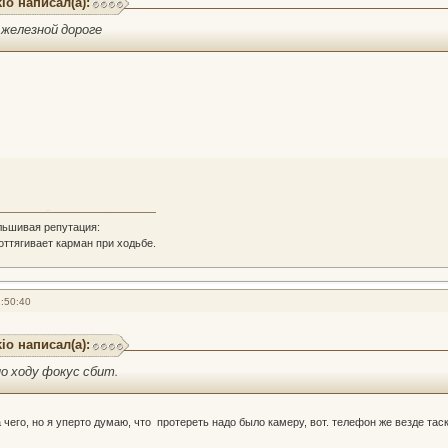
io написал(а):
 железной дороге
льшивая репутация:
 оттягивает карман при ходьбе.
:50:40
io написал(а):
по ходу фокус сбит.
чего, но я уперто думаю, что протереть надо было камеру, вот. телефон же везде тас