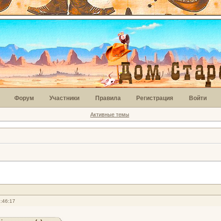
Форум
Участники
Правила
Регистрация
Войти
Активные темы
:46:17