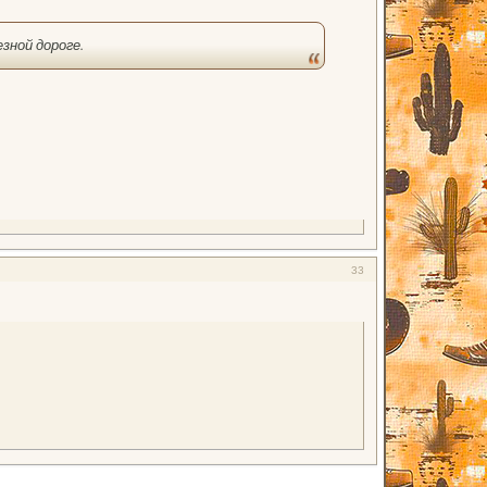
зной дороге.
33