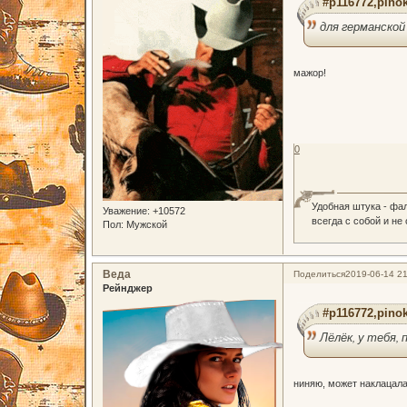
#p116772,pinok
для германской
мажор!
0
Удобная штука - фа
Уважение:
+10572
всегда с собой и не
Пол:
Мужской
Веда
Поделиться
2019-06-14 21
Рейнджер
#p116772,pinok
Лёлёк, у тебя, 
ниняю, может наклацала 