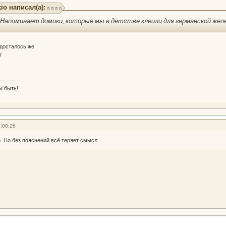
io написал(а):
. Напоминает домики, которые мы в детстве клеили для германской желе
 досталось же
г
ы быть!
:00:26
. Но без пояснений всё теряет смысл.