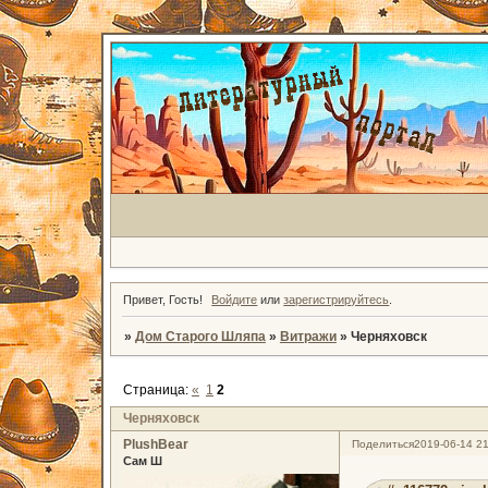
Привет, Гость!
Войдите
или
зарегистрируйтесь
.
»
Дом Старого Шляпа
»
Витражи
»
Черняховск
Страница:
«
1
2
Черняховск
PlushBear
Поделиться
2019-06-14 21
Сам Ш