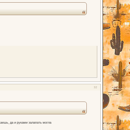
32
каешь, да и руками залапать могла