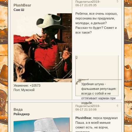
5
Поделиться
2019-
PlushBear
06-17 21:05:35
Сам Ш
Ребятки, все очень хорошо,
персонажа вы придумали,
молодцы, а дальше?
Рассказ-то будет? Сюжет и
все такое?
0
Удобная штука -
Уважение:
+10573
фальшивая репутация:
Пол:
Мужской
всегда с собой и не
оттягивает карман при
ходьбе.
6
Поделиться
2019-
Веда
06-17 21:10:06
Рейнджер
PlushBear
, перса придумал
Паша. а в моей миньке
сюжет есть. не ворчи,