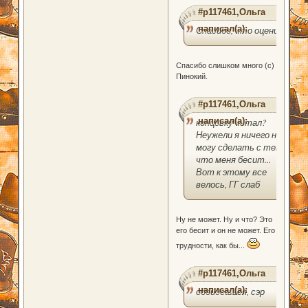
#p117461,Ольга
написал(а):
Спасибо, что оценил
Спасибо слишком много (с)
Пинокий.
#p117461,Ольга
написал(а):
концовку читал?
Неужели я ничего не
могу сделать с тем,
что меня бесит...
Вот к этому все
велось, ГГ слаб
Ну не может. Ну и что? Это
его бесит и он не может. Его
трудности, как бы...
#p117461,Ольга
написал(а):
обойдешься, сэр