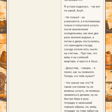
Я устало вздохнул, - так вот
ты какой, Ахуй...
- Не только! - он
усмехается, а я вспоминаю,
только я попытался уснуть
после выключения
холодильника, как мне два
раза звонили родные, а
потом в дверь постучались,
это приходили соседи,
соседи хотели пять тысяч
на счётчик... При том, что
живу я на съёмной
квартире, я просто в Ахуе...
- Допустим, - говорю, - я
понял, как ты появился.
Теперь что тебе нужно?
- Что значит как что? В
таком состоянии ты не
можешь уснуть, не можешь
заниматься делами, ну-ка
быстро бери в руку
тетрадку и записывай
сюрные образы, но, вижу,
тетрадку ты тоже забыл на