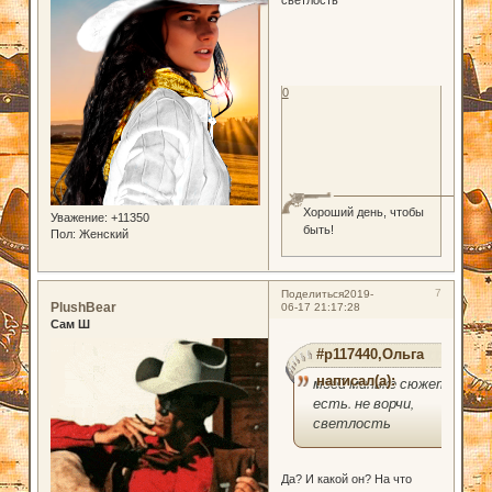
светлость
0
Хороший день, чтобы
Уважение:
+11350
быть!
Пол:
Женский
7
Поделиться
2019-
PlushBear
06-17 21:17:28
Сам Ш
#p117440,Ольга
написал(а):
моей миньке сюжет
есть. не ворчи,
светлость
Да? И какой он? На что