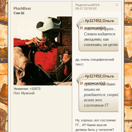
11
Поделиться
2019-
PlushBear
06-17 22:52:02
Сам Ш
#p117452,Ольга
написал(а):
там набор фраз...
Словно кидается
эмоциями, как
снежками, не целясь
да, очень специфический
текст.
#p117452,Ольга
написал(а):
просто так даже
кошки не
Уважение:
+10573
Пол:
Мужской
рождаются, скорей
всего это
состояние ГГ
Ну, хорошо, вот состояние
ГГ... И? Какие мысли
должны быть у читателя?