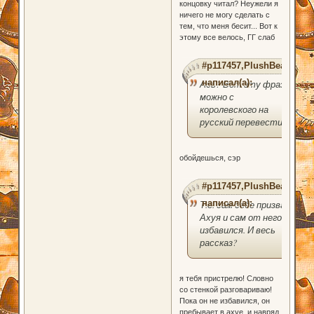
концовку читал? Неужели я
ничего не могу сделать с
тем, что меня бесит... Вот к
этому все велось, ГГ слаб
#p117457,PlushBear
написал(а):
Ась? Вот эту фразу
можно с
королевского на
русский перевести?
обойдешься, сэр
#p117457,PlushBear
написал(а):
Т.е. сам себе призвал
Ахуя и сам от него
избавился. И весь
рассказ?
я тебя пристрелю! Словно
со стенкой разговариваю!
Пока он не избавился, он
пребывает в ахуе, и навряд