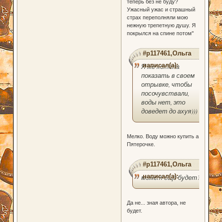
теперь без не буду?
Ужасный ужас и страшный
страх переполняли мою
нежную трепетную душу. Я
покрылся на спине потом"
#p117461,Ольга
написал(а):
Я же хотела
показать в своем
отрывке, чтобы
посочувствали,
воды нет, это
доведет до ахуя)))
Мелко. Воду можно купить а
Пятерочке.
#p117461,Ольга
написал(а):
может ещё будет?
Да не... зная автора, не
будет.