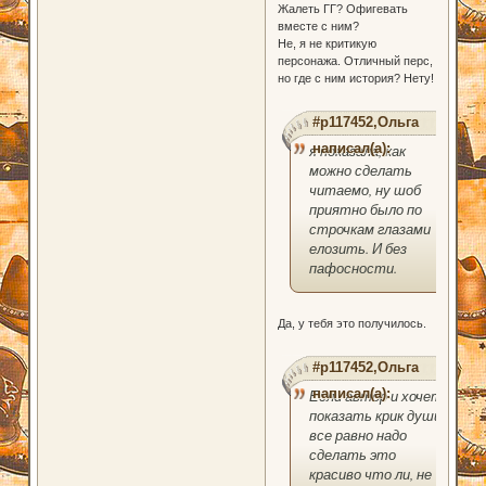
Жалеть ГГ? Офигевать
вместе с ним?
Не, я не критикую
персонажа. Отличный перс,
но где с ним история? Нету!
#p117452,Ольга
написал(а):
я показала, как
можно сделать
читаемо, ну шоб
приятно было по
строчкам глазами
елозить. И без
пафосности.
Да, у тебя это получилось.
#p117452,Ольга
написал(а):
Если автор и хочет
показать крик души,
все равно надо
сделать это
красиво что ли, не