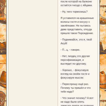
после которой на балконе
остаётся гнездо с яйцами.
- Ну, чего тормозишь?
Я уставился на крашенные
волосы гостя и косуху с
заклёпками. Не пытаюсь
даже представить, откуда
пришло такое Порождение.
- Поднимайся, это я, твой
Ахуй!
- П...ц, - говорю.
- Нет, пиздец это другая
персофиникация, и
выглядит по-другому.
- Хорошо, - фокусирую
взгляд на своём госте и
фокусирую мысли:
- Переспрошу ещё раз.
Почему ты пришёл и что
тебе надо?
- Что значит почему? А вот
не надо было опять
зависать вчера до полночи