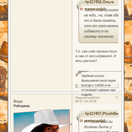
#p117452,Ольга
написал(а):
Типа с ним лучшего
не жди., но, там где-
то я дала понять,
что от него можно
избавится по
своему желанию
Т.е. сам себе призвал Ахуя
и сам от него избавился. И
весь рассказ?
Удобная штука -
фальшивая репутация:
всегда с собой и не
0
оттягивает карман при
ходьбе.
12
Поделиться
2019-
Веда
06-17 23:19:56
Рейнджер
#p117457,PlushBear
написал(а):
И? Какие мысли
должны быть у