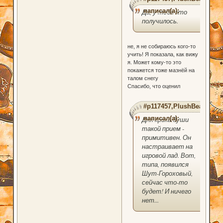
написал(а):
Да, у тебя это
получилось.
не, я не собираюсь кого-то
учить! Я показала, как вижу
я. Может кому-то это
покажется тоже мазнёй на
талом снегу
Спасибо, что оценил
#p117457,PlushBear
написал(а):
Для крика души
такой прием -
примитивен. Он
настраивает на
игровой лад. Вот,
типа, появился
Шут-Гороховый,
сейчас что-то
будет! И ничего
нет...