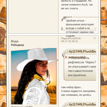
жалость и страдание. Но
зачем появился Ахуй, так
же нет ответа.
Удобная штука -
фальшивая репутация:
всегда с собой и не
0
оттягивает карман при
ходьбе.
10
Поделиться
2019-
Веда
06-17 22:30:11
Рейнджер
#p117449,PlushBear
написал(а):
У Павла опять
рефлексия. Через ГГ
он описывает свое
пессимистичное
восприятие.
там набор фраз...
Словно кидается эмоциями,
как снежками, не целясь
#p117449,PlushBear
Уважение:
+11350