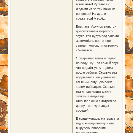
в том чате! Ругаться с
людьми из-за тех важных
вопросов! На дуэли
сражаться! А ещё...
Возгласы Ахуя сменяются
дребезжанием мерзкого
звука, как-будто под окнами
автомобиль постоянно
заводит мотор, и постоянно
сбивается.
Я закрываю глаза и падаю
на подушку. Тот самый звук,
что не даёт уснуть дома
после работы. Сколько раз
подрывался, он ушами не
слышим, ощущаю всем
телом вибрацию. Сколько
раз я прислушивался к
звукам в подъезде...
открывал окно смотрел по
двору - нет журчащих
соседей!
В конце-концов, матерясь, я
иду к холодильнику и его
вырубаю, вибрация
прекращается.