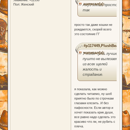
написал(а):
Ахуй здесь, просто
Пол:
Женский
так
просто так даже кошки не
рождаются, скорей всего
это состояние ГГ
#p117449,PlushBear
написал(а):
У тебя чуть лучше,
пушто не вылезает
из всех щелей
жалость и
страдание.
я показала, как можно
сделать читаемо, ну шоб
приятно было по строчкам
глазами елозить. И без
пафосности. Если автор и
хочет показать крик души,
все равно надо сделать это
красиво что ли, не рубить с
плеча.