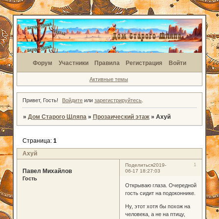
Форум
Участники
Правила
Регистрация
Войти
Активные темы
Привет, Гость!
Войдите
или
зарегистрируйтесь
.
»
Дом Старого Шляпа
»
Прозаический этаж
»
Ахуй
Страница:
1
Ахуй
1
Поделиться
2019-
Павел Михайлов
06-17 18:27:03
Гость
Открываю глаза. Очередной
гость сидит на подоконнике.
Ну, этот хотя бы похож на
человека, а не на птицу,