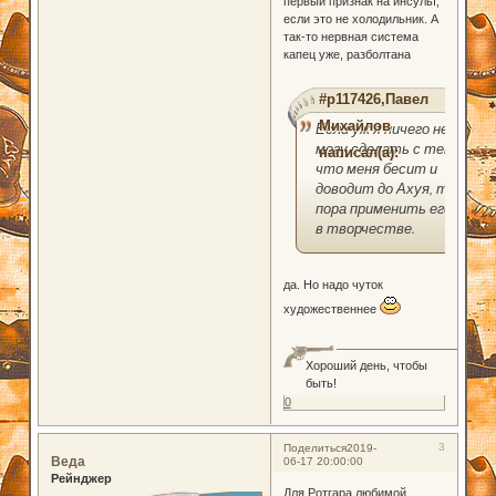
первый признак на инсульт,
если это не холодильник. А
так-то нервная система
капец уже, разболтана
#p117426,Павел
Михайлов
Если уж я ничего не
могу сделать с тем,
написал(а):
что меня бесит и
доводит до Ахуя, то
пора применить его
в творчестве.
да. Но надо чуток
художественнее
Хороший день, чтобы
быть!
0
3
Поделиться
2019-
Веда
06-17 20:00:00
Рейнджер
Для Ротгара любимой