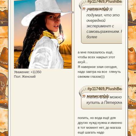
#p117469,PlushBear
написал(а):
у меня? Хы! Я
подумал, что это
очередной
эксперимент с
самовыражением. На
более
а мне показалось ещё,
чтобы всех накрыл этот
ахуй...
Я наверное злая сегодня,
надо завтра на все глянуть
Уважение:
+11350
Пол:
Женский
свежим глазом)))
#p117469,PlushBear
написал(а):
Мелко. Воду можно
купить а Пятерочке.
попить, но вода ещё для
других нужд нужна и именно
в тот момент нет, до магаза
ещё шагать надо