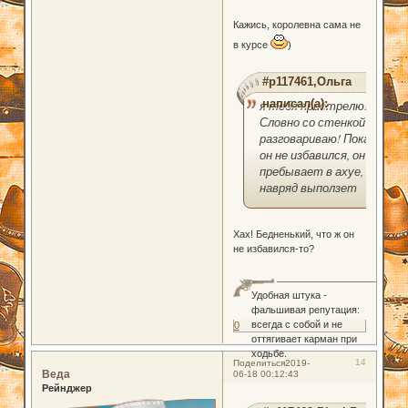
Кажись, королевна сама не
в курсе
)
#p117461,Ольга
написал(а):
я тебя пристрелю!
Словно со стенкой
разговариваю! Пока
он не избавился, он
пребывает в ахуе, и
навряд выползет
Хах! Бедненький, что ж он
не избавился-то?
Удобная штука -
фальшивая репутация:
всегда с собой и не
0
оттягивает карман при
ходьбе.
14
Поделиться
2019-
Веда
06-18 00:12:43
Рейнджер