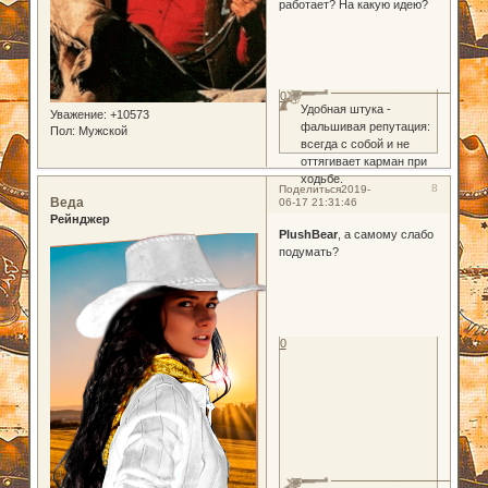
работает? На какую идею?
0
Удобная штука -
Уважение:
+10573
фальшивая репутация:
Пол:
Мужской
всегда с собой и не
оттягивает карман при
ходьбе.
8
Поделиться
2019-
Веда
06-17 21:31:46
Рейнджер
PlushBear
, а самому слабо
подумать?
0