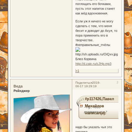
поглощать его бочками,
пусть этот напиток станет
как мёд вдохновения.
Если уж я ничего не могу
сделать с тем, что меня
бесит и доводит до Ахуя, то
пора применить его в
творчестве.
#неправильные_пчёлы
Блюз Корвина
http://d.zaix.ru/cJHp.mp3
+1
2
Поделиться
2019-
Веда
06-17 19:29:19
Рейнджер
#p117426,Павел
Михайлов
- Ну, чего
тормозишь?
написал(а):
надо бы указать чья это
реплика