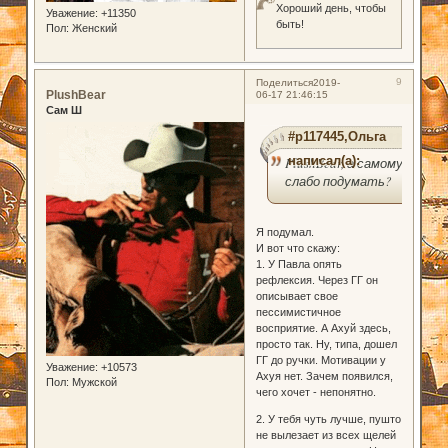
Хороший день, чтобы
Уважение:
+11350
быть!
Пол:
Женский
9
Поделиться
2019-
PlushBear
06-17 21:46:15
Сам Ш
#p117445,Ольга
написал(а):
PlushBear, а самому
слабо подумать?
Я подумал.
И вот что скажу:
1. У Павла опять
рефлексия. Через ГГ он
описывает свое
пессимистичное
восприятие. А Ахуй здесь,
просто так. Ну, типа, дошел
ГГ до ручки. Мотивации у
Уважение:
+10573
Ахуя нет. Зачем появился,
Пол:
Мужской
чего хочет - непонятно.
2. У тебя чуть лучше, пушто
не вылезает из всех щелей