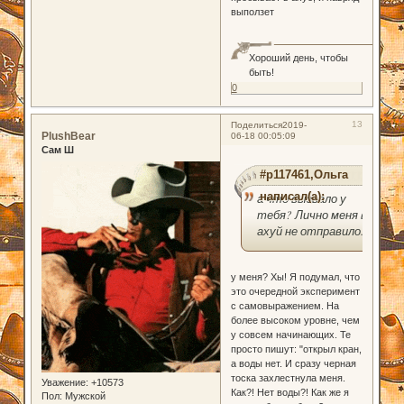
выползет
Хороший день, чтобы
быть!
0
13
Поделиться
2019-
PlushBear
06-18 00:05:09
Сам Ш
#p117461,Ольга
написал(а):
а что вызвало у
тебя? Лично меня в
ахуй не отправило...
у меня? Хы! Я подумал, что
это очередной эксперимент
с самовыражением. На
более высоком уровне, чем
у совсем начинающих. Те
просто пишут: "открыл кран,
а воды нет. И сразу черная
тоска захлестнула меня.
Уважение:
+10573
Как?! Нет воды?! Как же я
Пол:
Мужской