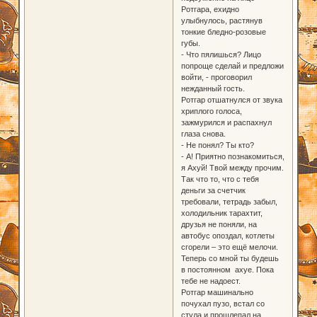
Ротгара, ехидно
улыбнулось, растянув
тонкие бледно-розовые
губы.
- Что пялишься? Лицо
попроще сделай и предложи
войти, - проговорил
нежданный гость.
Ротгар отшатнулся от звука
хриплого голоса,
зажмурился и распахнул
глаза снова.
- Не понял? Ты кто?
- А! Приятно познакомиться,
я Ахуй! Твой между прочим.
Так что то, что с тебя
деньги за счетчик
требовали, тетрадь забыл,
холодильник тарахтит,
друзья не поняли, на
автобус опоздал, котлеты
сгорели – это ещё мелочи.
Теперь со мной ты будешь
в постоянном ахуе. Пока
тебе не надоест.
Ротгар машинально
почухал пузо, встал со
стула и прошлепал на