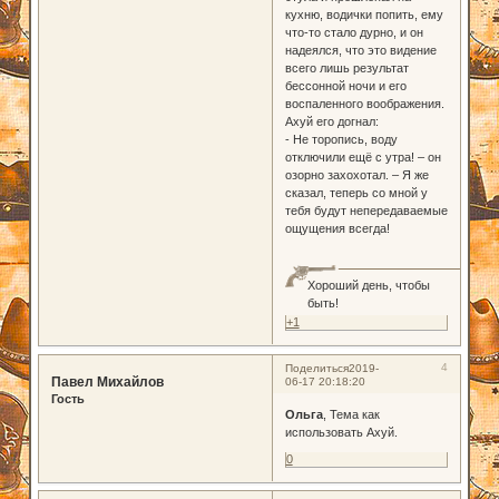
кухню, водички попить, ему
что-то стало дурно, и он
надеялся, что это видение
всего лишь результат
бессонной ночи и его
воспаленного воображения.
Ахуй его догнал:
- Не торопись, воду
отключили ещё с утра! – он
озорно захохотал. – Я же
сказал, теперь со мной у
тебя будут непередаваемые
ощущения всегда!
Хороший день, чтобы
быть!
+1
4
Поделиться
2019-
Павел Михайлов
06-17 20:18:20
Гость
Ольга
, Тема как
использовать Ахуй.
0