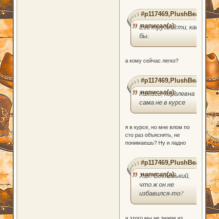
#p117469,PlushBear
написал(а):
Его трудности, как
бы.
а кому сейчас легко?
#p117469,PlushBear
написал(а):
Кажись, королевна
сама не в курсе
я в курсе, но мне влом по
сто раз объяснять, не
понимаешь? Ну и ладно
#p117469,PlushBear
написал(а):
Хах! Бедненький,
что ж он не
избавился-то?
а этого мы не знаем из