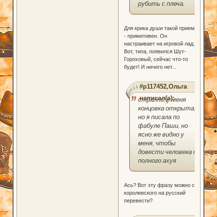
рубить с плеча.
Для крика души такой прием
- примитивен. Он
настраивает на игровой лад.
Вот, типа, появился Шут-
Гороховый, сейчас что-то
будет! И ничего нет...
#p117452,Ольга
написал(а):
странно, у меня
концовка открыта,
но я писала по
фабуле Паши, но
ясно же видно у
меня, чтобы
довести человека до
полного ахуя
Ась? Вот эту фразу можно с
королевского на русский
перевести?