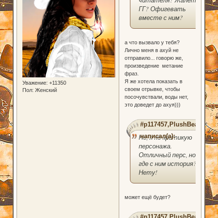
читателя? Жалеть
ГГ? Офигевать
вместе с ним?
а что вызвало у тебя?
Лично меня в ахуй не
отправило... говорю же,
произведение метание
фраз.
Я же хотела показать в
Уважение:
+11350
своем отрывке, чтобы
Пол:
Женский
посочувствали, воды нет,
это доведет до ахуя)))
#p117457,PlushBear
написал(а):
Не, я не критикую
персонажа.
Отличный перс, но
где с ним история?
Нету!
может ещё будет?
#p117457,PlushBear