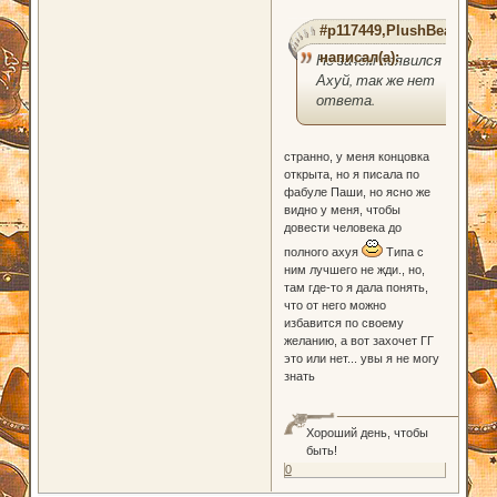
#p117449,PlushBear
написал(а):
Но зачем появился
Ахуй, так же нет
ответа.
странно, у меня концовка
открыта, но я писала по
фабуле Паши, но ясно же
видно у меня, чтобы
довести человека до
полного ахуя
Типа с
ним лучшего не жди., но,
там где-то я дала понять,
что от него можно
избавится по своему
желанию, а вот захочет ГГ
это или нет... увы я не могу
знать
Хороший день, чтобы
быть!
0