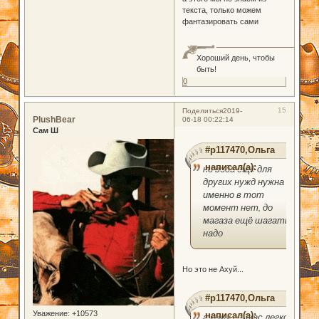
текста, только можем
фантазировать сами
Хороший день, чтобы
быть!
0
15
Поделиться
2019-
PlushBear
06-18 00:22:14
Сам Ш
#p117470,Ольга
написал(а):
но вода ещё для
других нужд нужна и
именно в тот
момент нет, до
магаза ещё шагать
надо
Но это не Ахуй...
#p117470,Ольга
Уважение:
+10573
написал(а):
а кому сейчас легко?