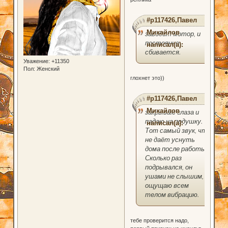
#p117426,Павел
Михайлов
заводит мотор, и
постоянно
написал(а):
сбивается.
Уважение:
+11350
Пол:
Женский
глохнет это))
#p117426,Павел
Михайлов
закрываю глаза и
падаю на подушку.
написал(а):
Тот самый звук, что
не даёт уснуть
дома после работы.
Сколько раз
подрывался, он
ушами не слышим,
ощущаю всем
телом вибрацию.
тебе проверится надо,