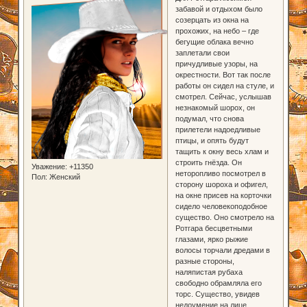
забавой и отдыхом было
созерцать из окна на
прохожих, на небо – где
бегущие облака вечно
заплетали свои
причудливые узоры, на
окрестности. Вот так после
работы он сидел на стуле, и
смотрел. Сейчас, услышав
незнакомый шорох, он
подумал, что снова
прилетели надоедливые
птицы, и опять будут
тащить к окну весь хлам и
строить гнёзда. Он
Уважение:
+11350
неторопливо посмотрел в
Пол:
Женский
сторону шороха и офигел,
на окне присев на корточки
сидело человекоподобное
существо. Оно смотрело на
Ротгара бесцветными
глазами, ярко рыжие
волосы торчали дредами в
разные стороны,
наляпистая рубаха
свободно обрамляла его
торс. Существо, увидев
недоумение на лице