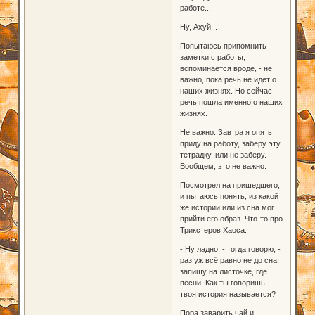
работе...
Ну, Ахуй...
Попытаюсь припомнить
заметки с работы,
вспоминается вроде, - не
важно, пока речь не идёт о
наших жизнях. Но сейчас
речь пошла именно о наших
жизнях.
Не важно. Завтра я опять
приду на работу, заберу эту
тетрадку, или не заберу.
Вообщем, это не важно.
Посмотрел на пришедшего,
и пытаюсь понять, из какой
же истории или из сна мог
прийти его образ. Что-то про
Трикстеров Хаоса.
- Ну ладно, - тогда говорю, -
раз уж всё равно не до сна,
запишу на листочке, где
песни. Как ты говоришь,
твоя история называется?
Пора заварить чай и