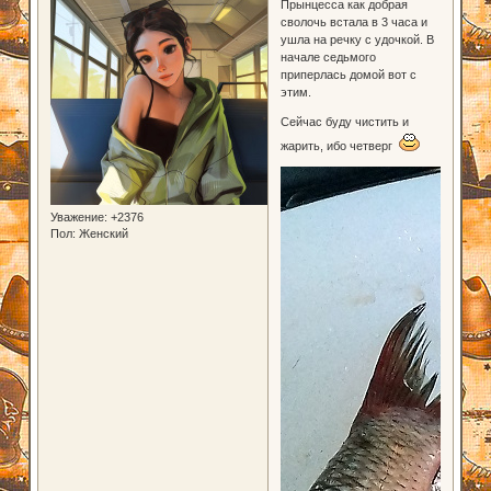
Прынцесса как добрая
сволочь встала в 3 часа и
ушла на речку с удочкой. В
начале седьмого
приперлась домой вот с
этим.
Сейчас буду чистить и
жарить, ибо четверг
Уважение:
+2376
Пол:
Женский