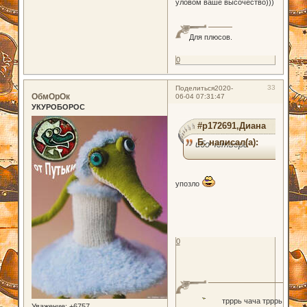
уловом ваше высочество)))
Для плюсов.
0
33
Поделиться
2020-
ОбмОрОк
06-04 07:31:47
УКУРОБОРОС
#p172691,Диана
Б. написал(а):
ибо четверг
упозло
0
трррь чача трррь
Уважение:
+6757