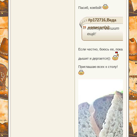
Пасиб, ковбой!
#p172716,Веда
написал(а):
восторг! дышит
ещё!
Если честно, боюсь ее, пока
дышит и дергается))
Приглашаю всех к столу!