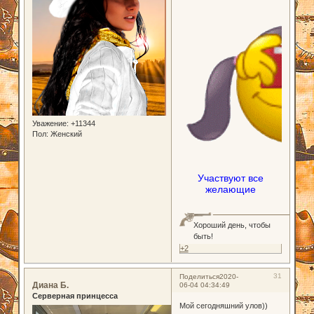
Уважение:
+11344
Пол:
Женский
Участвуют все
желающие
Хороший день, чтобы
быть!
+2
31
Поделиться
2020-
Диана Б.
06-04 04:34:49
Серверная принцесса
Мой сегодняшний улов))