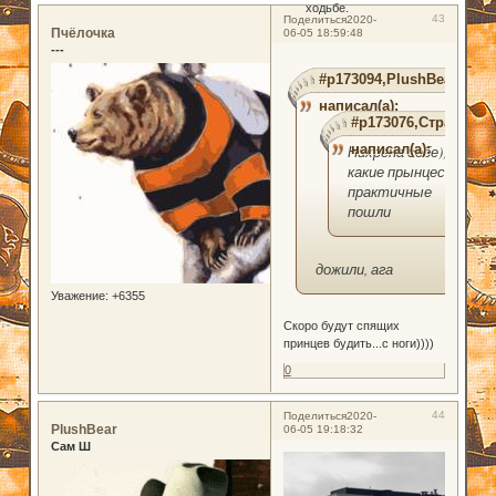
ходьбе.
43
Поделиться
2020-
Пчёлочка
06-05 18:59:48
---
#p173094,PlushBear
написал(а):
#p173076,Странник
написал(а):
Нихрена себе))
какие прынцессы
практичные
пошли
дожили, ага
Уважение:
+6355
Скоро будут спящих
принцев будить...с ноги))))
0
44
Поделиться
2020-
PlushBear
06-05 19:18:32
Сам Ш