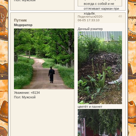
всегда с собой и не
оттягивает карман при
ходьбе.
40
Поделиться
2020-
Путник
06-05 17:33:10
Модератор
Дачный рэкитер
Уважение:
+8134
Пол:
Мужской
цветёт и пахнет