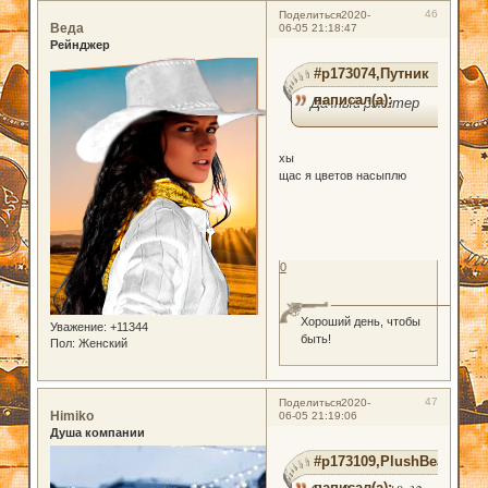
46
Поделиться
2020-
Веда
06-05 21:18:47
Рейнджер
#p173074,Путник
написал(а):
Дачный рэкитер
хы
щас я цветов насыплю
0
Хороший день, чтобы
Уважение:
+11344
быть!
Пол:
Женский
47
Поделиться
2020-
Himiko
06-05 21:19:06
Душа компании
#p173109,PlushBear
написал(а):