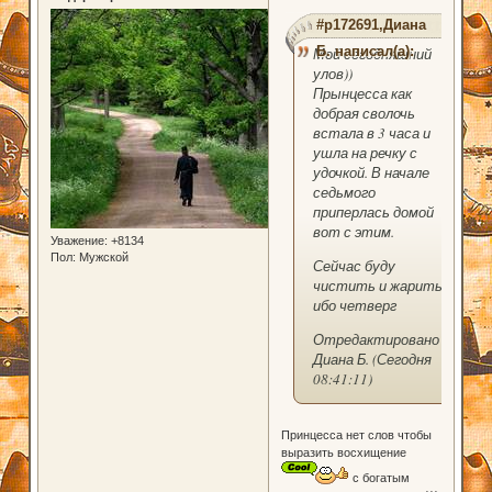
#p172691,Диана
Б. написал(а):
Мой сегодняшний
улов))
Прынцесса как
добрая сволочь
встала в 3 часа и
ушла на речку с
удочкой. В начале
седьмого
приперлась домой
вот с этим.
Уважение:
+8134
Пол:
Мужской
Сейчас буду
чистить и жарить,
ибо четверг
Отредактировано
Диана Б. (Сегодня
08:41:11)
Принцесса нет слов чтобы
выразить восхищение
с богатым