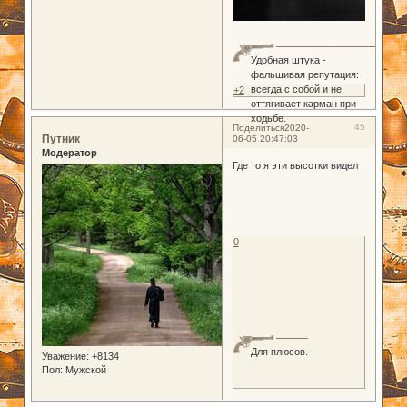
Удобная штука -
фальшивая репутация:
всегда с собой и не
+2
оттягивает карман при
ходьбе.
45
Поделиться
2020-
Путник
06-05 20:47:03
Модератор
Где то я эти высотки видел
0
Для плюсов.
Уважение:
+8134
Пол:
Мужской