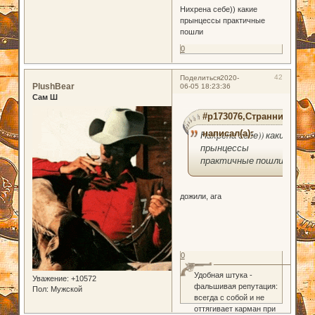
Нихрена себе)) какие
прынцессы практичные
пошли
0
42
Поделиться
2020-
PlushBear
06-05 18:23:36
Сам Ш
#p173076,Странник
написал(а):
Нихрена себе)) какие
прынцессы
практичные пошли
дожили, ага
0
Удобная штука -
Уважение:
+10572
фальшивая репутация:
Пол:
Мужской
всегда с собой и не
оттягивает карман при