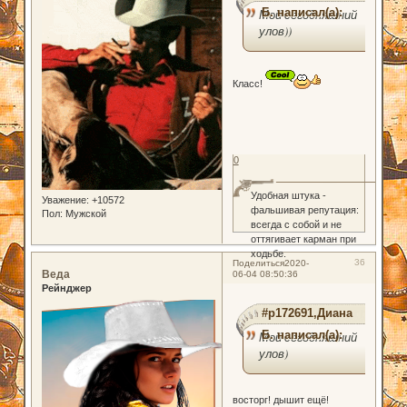
Б. написал(а):
Мой сегодняшний
улов))
Класс!
0
Удобная штука -
Уважение:
+10572
фальшивая репутация:
Пол:
Мужской
всегда с собой и не
оттягивает карман при
ходьбе.
36
Поделиться
2020-
Веда
06-04 08:50:36
Рейнджер
#p172691,Диана
Б. написал(а):
Мой сегодняшний
улов)
восторг! дышит ещё!