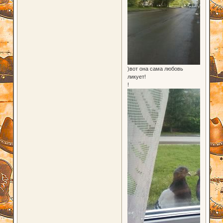
)вот она сама любовь
ликует!
!