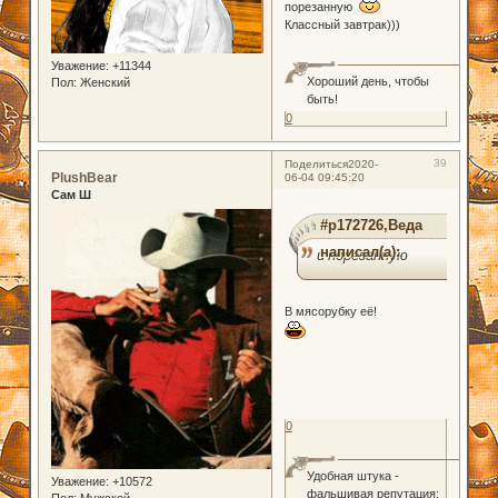
порезанную
Классный завтрак)))
Уважение:
+11344
Хороший день, чтобы
Пол:
Женский
быть!
0
39
Поделиться
2020-
PlushBear
06-04 09:45:20
Сам Ш
#p172726,Веда
написал(а):
и порезанную
В мясорубку её!
0
Удобная штука -
Уважение:
+10572
фальшивая репутация:
Пол:
Мужской