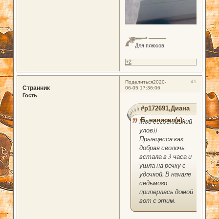
Для плюсов.
+2
41
Поделиться
2020-
Странник
06-05 17:36:06
Гость
#p172691,Диана
Б. написал(а):
Мой сегодняшний
улов))
Прынцесса как
добрая сволочь
встала в 3 часа и
ушла на речку с
удочкой. В начале
седьмого
приперлась домой
вот с этим.