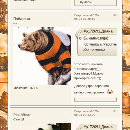
пумпам
34
Поделиться
2020-
Пчёлочка
06-04 07:38:59
---
#p172691,Диана
Б. написал(а):
Сейчас буду
чистить и жарить,
ибо четверг
Чтоб опять кричали
"Пооожаааар*)))))
Уже готово? Можно
приходить есть?))
Доброе утро! Хорошего
Уважение:
+6355
рыбного настроения!
0
35
Поделиться
2020-
PlushBear
06-04 08:33:29
Сам Ш
#p172691,Диана