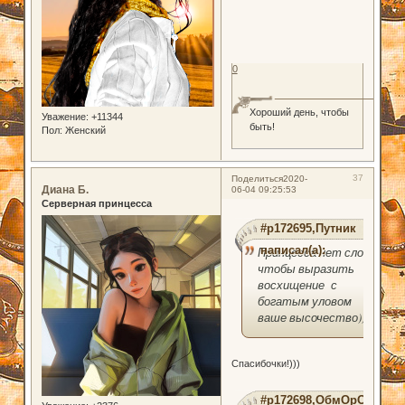
0
Хороший день, чтобы
Уважение:
+11344
быть!
Пол:
Женский
37
Поделиться
2020-
Диана Б.
06-04 09:25:53
Серверная принцесса
#p172695,Путник
написал(а):
Принцесса нет слов
чтобы выразить
восхищение с
богатым уловом
ваше высочество)))
Спасибочки!)))
#p172698,ОбмОрОк