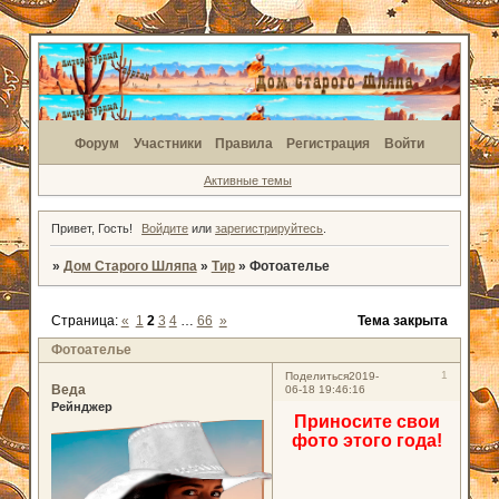
Форум
Участники
Правила
Регистрация
Войти
Активные темы
Привет, Гость!
Войдите
или
зарегистрируйтесь
.
»
Дом Старого Шляпа
»
Тир
»
Фотоателье
Страница:
«
1
2
3
4
…
66
»
Тема закрыта
Фотоателье
1
Поделиться
2019-
Веда
06-18 19:46:16
Рейнджер
Приносите свои
фото этого года!