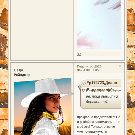
+3
38
Поделиться
2020-
Веда
06-04 09:31:05
Рейнджер
#p172723,Диана
Б. написал(а):
Если честно, боюсь
ее, пока дышит и
дергается))
прекрасно представляю! Но
я рыбой не занимаюсь.... не
моё это! Только готовлю
уже почищенную, и