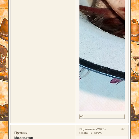
+4
32
Поделиться
2020-
Путник
06-04 07:13:25
Модератор