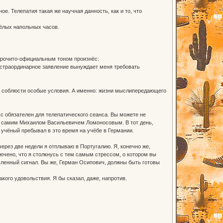
ое. Телепатия такая же научная данность, как и то, что
ёлых напольных часов.
арочито-официальным тоном произнёс:
кстраординарное заявление вынуждает меня требовать
о соблюсти особые условия. А именно: жизни мыслипередающего
с обязателен для телепатического сеанса. Вы можете не
 а самим Михаилом Васильевичем Ломоносовым. В тот день,
 учёный пребывал в это время на учёбе в Германии.
рез две недели я отплываю в Португалию. Я, конечно же,
лючено, что я столкнусь с тем самым стрессом, о котором вы
ысленный сигнал. Вы же, Герман Осипович, должны быть готовы
кого удовольствия. Я бы сказал, даже, напротив.