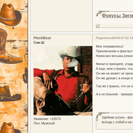
Фокусы Зиг
+7
PlushBear
Поделиться
2019-07-02 13
Сам Ш
Мне понравилось!
Приключение и фантасти
Написано весьма атмос
Финал в принципе, угад
А еще, мне странно, чт
Он же не может не приз
Он же думает, в конце к
Так же странно, что он 
А в остальном - прекра
Удобная штука - фа
Уважение:
+10573
0
всегда с собой и не
Пол:
Мужской