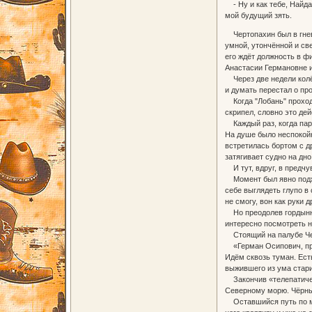
- Ну и как тебе, Найда
мой будущий зять.
Чертопахин был в гневе
умной, утончённой и св
его ждёт должность в ф
Анастасии Германовне и 
Через две недели колёс
и думать перестал о п
Когда "Лобань" проходи
скрипел, словно это де
Каждый раз, когда паро
На душе было неспокойн
встретилась бортом с д
затягивает судно на дно.
И тут, вдруг, в предчу
Момент был явно подход
себе выглядеть глупо в 
не смогу, вон как руки 
Но преодолев гордыню, 
интересно посмотреть н
Стоящий на палубе Чер
«Герман Осипович, прим
Идём сквозь туман. Ест
выжившего из ума стари
Закончив «телепатическ
Северному морю. Чёрны
Оставшийся путь по мор