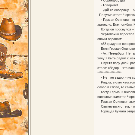
- Сбрендил, да?
- Говорите!
- Дай-ка соображу… 58 
Получив ответ, Чертоп
- Герман Осипович, при
затонуло. Все погибли.
Когда он проснулся – м
Чертопахин перестал чу
своим баранам:
«58 градусов северной 
Если Герман Осипович е
«Ах, Петербург! Не так
хочу я быть рядом с не
Спустя пару дней, расс
стало: «Вздор – эта ва
********************
- Нет, не вздор, - не 
Рядом, виляя хвостом,
слово в слово, те самы
Когда Герман Осипович 
вспомнив хамство Черто
Герман Осипович аккура
Свыкнуться с тем, что 
Горящая бумага отправ