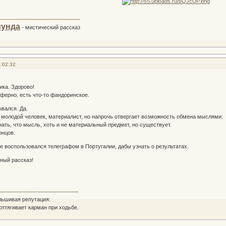
мунда
- мистический рассказ
:02:32
ка. Здорово!
ферно, есть что-то фандоринское.
ывался. Да.
о молодой человек, материалист, но напрочь отвергает возможность обмена мыслями.
нать, что мысль, хоть и не материальный предмет, но существует.
онцов.
не воспользовался телеграфом в Португалии, дабы узнать о результатах.
сный рассказ!
льшивая репутация:
 оттягивает карман при ходьбе.