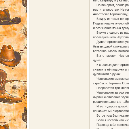
него квартиру и уже на
По вечерам, после рабо
растительностью. Не гор
Анастасию Германовну, 
В одну из таких вечерн
Подвыпившие гуляки обс
и без знания языка дог
В руке у одного из пар
побледневшего Чертопа
Душа Чертопахина ушла 
безвыходной ситуации м
Катарина. Молю, помоги
В этот момент Чертопах
думал.
К счастью для Чертопах
схватить её под руки и
дубинками в руках.
Чертопахин выдохнул с 
стребую с Германа Осип
Проработав три месяца,
Чертопахин загодя отпр
лирики и описания здеш
решил сохранить в тайн
И вот - дорога домой. 
ненавистный Чертопахин
Встретила Балтика не
Волны настойчиво и сил
Пароход шёл прямико