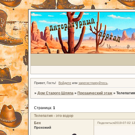
Привет, Гость!
Войдите
или
зарегистрируйтесь
.
»
Дом Старого Шляпа
»
Прозаический этаж
»
Телепатия 
Страница:
1
Телепатия - это вздор
Бех
Поделиться
2019-07-02 12
Прохожий