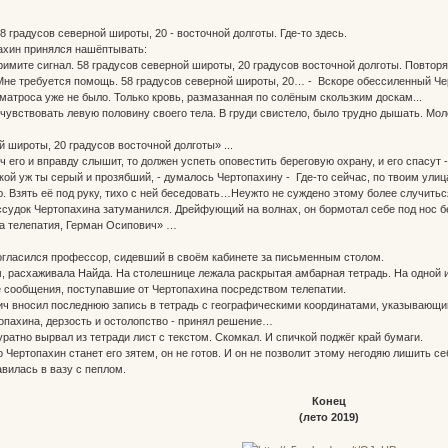
градусов северной широты, 20 - восточной долготы. Где-то здесь.
ахин принялся нашёптывать:
мите сигнал. 58 градусов северной широты, 20 градусов восточной долготы. Повторяю
 Мне требуется помощь. 58 градусов северной широты, 20… - Вскоре обессиленный Че
атроса уже не было. Только кровь, размазанная по солёным скользким доскам...
вствовать левую половину своего тела. В груди свистело, было трудно дышать. Моло
широты, 20 градусов восточной долготы» ...
го и вправду слышит, то должен успеть оповестить береговую охрану, и его спасут - 
ой уж ты серый и прозябший, - думалось Чертопахину - Где-то сейчас, по твоим улиц
ю. Взять её под руку, тихо с ней беседовать…Неужто не суждено этому более случитьс
удок Чертопахина затуманился. Дрейфующий на волнах, он бормотал себе под нос б
ша телепатия, Герман Осипович» …
согласился профессор, сидевший в своём кабинете за письменным столом.
 расхаживала Найда. На столешнице лежала раскрытая амбарная тетрадь. На одной и
е сообщения, поступавшие от Чертопахина посредством телепатии.
вносил последнюю запись в тетрадь с географическими координатами, указывающими
пахина, дерзость и остолопство - принял решение…
тно вырвал из тетради лист с текстом. Скомкал. И спичкой поджёг край бумаги.
Чертопахин станет его зятем, он не готов. И он не позволит этому негодяю лишить се
илась в вазу с пеплом.
Конец
(лето 2019)