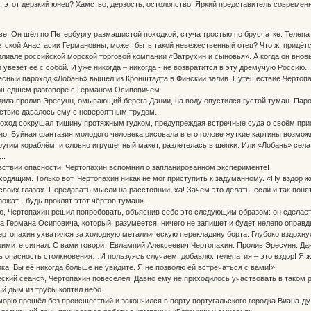
, этот дерзкий юнец? Хамство, дерзость, остолопство. Яркий представитель современ
. Он шёл по Петербургу размашистой походкой, стуча тростью по брусчатке. Телепатия
етской Анастасии Германовны, может быть такой невежественный отец? Что ж, придётс
илиале российской морской торговой компании «Ватрухин и сыновья». А когда он вновь
увезёт её с собой. И уже никогда – никогда - не возвратится в эту дремучую Россию.
ный пароход «Лобань» вышел из Кронштадта в Финский залив. Путешествие Чертопахи
рошедшем разговоре с Германом Осиповичем.
ла пролив Эресунн, омывающий берега Дании, на воду опустился густой туман. Парох
йствие давалось ему с невероятным трудом.
ход сокрушал тишину протяжным гудком, предупреждая встречные суда о своём прис
о. Буйная фантазия молодого человека рисовала в его голове жуткие картины возмож
ругим кораблём, и словно игрушечный макет, разлетелась в щепки. Или «Лобань» села
..
вствии опасности, Чертопахин вспомнил о запланированном эксперименте!
ящим. Только вот, Чертопахин никак не мог приступить к задуманному. «Ну вздор же!
своих глазах. Передавать мысли на расстоянии, ха! Зачем это делать, если и так поня
дрожат - будь проклят этот чёртов туман».
Чертопахин решил попробовать, объяснив себе это следующим образом: он сделает э
а Германа Осиповича, который, разумеется, ничего не запишет и будет нелепо оправд
топахин ухватился за холодную металлическую перекладину борта. Глубоко вздохнул
ите сигнал. С вами говорит Евлампий Алексеевич Чертопахин. Пролив Эресунн. Дани
ь опасность столкновения…И пользуясь случаем, добавлю: телепатия – это вздор! Я ж
ка. Вы её никогда больше не увидите. Я не позволю ей встречаться с вами!»
ий сеанс», Чертопахин повеселел. Давно ему не приходилось участвовать в таком ре
й дым из трубы коптил небо.
ю прошёл без происшествий и закончился в порту португальского городка Виана-ду-