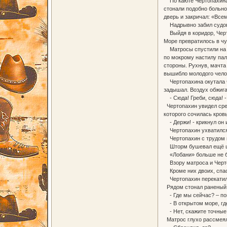
По каюте Чертопахина к
стонали подобно больно
дверь и закричал: «Все
Надрывно забил судов
Выйдя в коридор, Черто
Море превратилось в чу
Матросы спустили на во
по мокрому настилу пал
стороны. Рухнув, мачта 
вышибло молодого челов
Чертопахина окутала че
задышал. Воздух обжигал
- Сюда! Греби, сюда! - 
Чертопахин увидел сред
которого сочилась кровь
- Держи! - крикнул он и
Чертопахин ухватился. 
Чертопахин с трудом вз
Шторм бушевал ещё шес
«Лобани» больше не бы
Взору матроса и Чертоп
Кроме них двоих, спас
Чертопахин перекатился
Рядом стонал раненый
- Где мы сейчас? – пои
- В открытом море, где
- Нет, скажите точные
Матрос глухо рассмеял