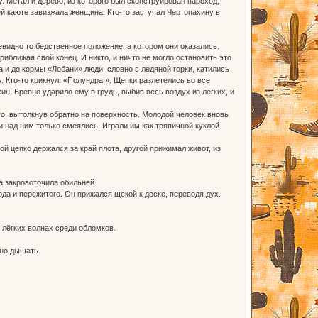
. Метал и дерево, из которого был сконструирован пароход,
й каюте завизжала женщина. Кто-то застучал Чертопахину в
видно то бедственное положение, в котором они оказались.
ближая свой конец. И никто, и ничто не могло остановить это.
 и до кормы «Лобани» люди, словно с ледяной горки, катились
 Кто-то крикнул: «Полундра!». Щепки разлетелись во все
ин. Бревно ударило ему в грудь, выбив весь воздух из лёгких, и
о, вытолкнув обратно на поверхность. Молодой человек вновь
и над ним только смеялись. Играли им как тряпичной куклой.
 цепко держался за край плота, другой прижимал живот, из
а закровоточила обильней.
да и пережитого. Он прижался щекой к доске, переводя дух.
лёгких волнах среди обломков.
ьно дышать.