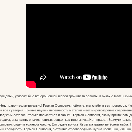
ощавый, угловатый, с взъерошенной шевелюрой цвета соломы, в очках с маленькими 
ет, право - возмутительно! Герман Осипович, поймите: мы живём в век прогресса. Ф
и все суеверия. Точные науки и первичность материи – вот мировоззрение современн
ад этим осталось только посмеяться и забыть. Герман Осипович, скажу прямо: вам до
медика, и заявлять о таких пошлых вещах, как телепатия…Нет, право…Возмутительно
вич, сидел в кожаном кресле. Его седые волосы были аккуратно зачёсаны набок. На 
 и солидности. Герман Осипович, в отличие от собеседника, курил неспешно, изящно,