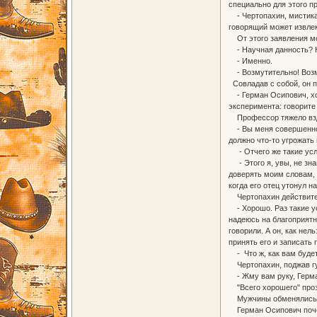
специально для этого пр
- Чертопахин, мистика н
говорящий может извлек
От этого заявления мол
- Научная данность? На
- Именно.
- Возмутительно! Возму
Совладав с собой, он 
- Герман Осипович, хоч
эксперимента: говорите
Профессор тяжело вз
- Вы меня совершенно 
должно что-то угрожать
- Отчего же такие ус
- Этого я, увы, не зна
доверять моим словам, 
когда его отец утонул 
Чертопахин действитель
- Хорошо. Раз такие ус
надеюсь на благоприятн
говорили. А он, как не
принять его и записат
- Что ж, как вам будет
Чертопахин, поджав губ
- Жму вам руку, Герман
"Всего хорошего" прозв
Мужчины обменялись р
Герман Осипович почеса