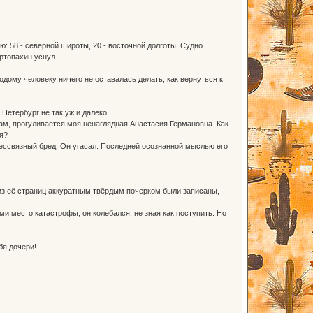
: 58 - северной широты, 20 - восточной долготы. Судно
ртопахин уснул.
дому человеку ничего не оставалась делать, как вернуться к
Петербург не так уж и далеко.
ам, прогуливается моя ненаглядная Анастасия Германовна. Как
я?
ессвязный бред. Он угасал. Последней осознанной мыслью его
з её страниц аккуратным твёрдым почерком были записаны,
 место катастрофы, он колебался, не зная как поступить. Но
бя дочери!