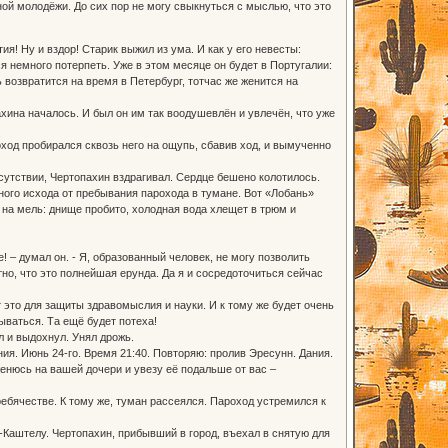
ной молодёжи. До сих пор не могу свыкнуться с мыслью, что это
! Ну и вздор! Старик выжил из ума. И как у его невесты:
я немного потерпеть. Уже в этом месяце он будет в Португалии:
 возвратится на время в Петербург, тотчас же женится на
на началось. И был он им так воодушевлён и увлечён, что уже
од пробирался сквозь него на ощупь, сбавив ход, и вымученно
утствии, Чертопахин вздрагивал. Сердце бешено колотилось.
ного исхода от пребывания парохода в тумане. Вот «Лобань»
 на мель: днище пробито, холодная вода хлещет в трюм и
 – думал он. - Я, образованный человек, не могу позволить
тно, что это полнейшая ерунда. Да я и сосредоточиться сейчас
то для защиты здравомыслия и науки. И к тому же будет очень
ываться. Та ещё будет потеха!
 и выдохнул. Унял дрожь.
я. Июнь 24-го. Время 21:40. Повторяю: пролив Эресунн. Дания.
енюсь на вашей дочери и увезу её подальше от вас –
бячестве. К тому же, туман рассеялся. Пароход устремился к
Каштелу. Чертопахин, прибывший в город, въехал в снятую для