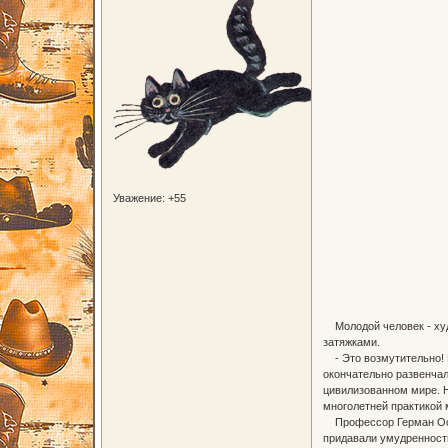
Уважение:
+55
Молодой человек - худ
затяжками.
- Это возмутительно! Н
окончательно развенчал
цивилизованном мире. Н
многолетней практикой 
Профессор Герман Осипо
придавали умудренности