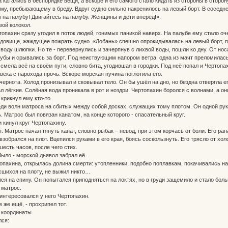
атались в беспорядке вещи, а вскоре и его самого стало кидать из стороны в сторону
му, пребывающему в бреду. Вдруг судно сильно накренилось на левый борт. В соседне
м на палубу! Двигайтесь на палубу. Женщины и дети вперёд!».
ой колокол.
пахин сразу угодил в поток людей, гонимых паникой наверх. На палубе ему стало оче
довище, жаждущее пожрать судно. «Лобань» спешно опрокидывалась на левый борт, при
ду шлюпки. Но те - перевернулись и зачерпнув с лихвой воды, пошли ко дну. От носа
убы и срывались за борт. Под неиствующим напором ветра, одна из мачт преломилась.
смела всё на своём пути, словно бита, угодившая в городки. Под неё попал и Чертопах
ека с парохода прочь. Вскоре морская пучина поглотила его.
рнота. Холод пронизывал и сковывал тело. Он бы ушёл на дно, но бездна отвергла ег
 лёгкие. Солёная вода проникала в рот и ноздри. Чертопахин боролся с волнами, а он
крикнул ему кто-то.
и волн матроса на сбитых между собой досках, служащих тому плотом. Он одной рукой
. Матрос был повязан канатом, на конце которого - спасательный круг.
 кинул круг Чертопахину.
Матрос начал тянуть канат, словно рыбак – невод, при этом корчась от боли. Его ран
обрался на плот. Вцепился руками в его края, боясь соскользнуть. Его трясло от холо
ть часов, после чего стих.
ло - морской дьявол забрал её.
ахина, открылась долина смерти: утопленники, подобно поплавкам, покачивались на 
шихся на плоту, не выжил никто…
 на спину. Он попытался приподняться на локтях, но в груди защемило и стало бол
 матрос.
нтересовался у него Чертопахин.
 же ещё, - прохрипел тот.
 координаты.
ся: