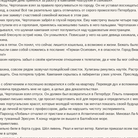
 следующий день принялся за работу в кампании «Ватрухин и сыновья».
ты, Чертопахин взял за правило прогуливаться по городу. Он не уставал восхищать
од, а сказка! Всё так разительно здесь отличалось от серого промозглого Петербурга.
и они заживут счастливой семейной жизнью в этом раю.
их прогулок, Чертопахин забрёл в глухой переулок. Ему навстречу вышли четыре па
тупили его и горлопаня, принялись насмешливо тыкать в него пальцами. Чертопахин не
адывался, что шумная кампания хочет поглумиться над чудаковатым иностранцем.
ней блеснуло остриё ножа. Он ухмылялся. Повисшая у него на шее девица хихикала, 
хина.
в пятки. Он понял, что сейчас лишится кошелька, а возможно и жизни. Бежать было
ысли сами собой сложились в послание: «Герман Осипович, я в опасности. Город Виа
те!»
ин напрочь забыл о своём критичном отношении к телепатии, да и чем бы мог сейча
ина, совсем рядом зазвучал полицейский свисток. Хулиганы ринулись наутёк. Раст
 тащить. Она потеряла туфлю. Кампания скрылась в лабиринтах узких улочек. Преслед
облегчением и поспешно возвратился к себе на квартиру. Переведя дух и вспоминая
овича предъявить мне не одно, а целых два доказательства».
 Чертопахин взял отпуск. Он должен был возвратиться в Петербург. Плыть планирова
авил письмо невесте, где просил подготовить всё для переезда и определиться с м
них португальских красот, которые молодой человек так мечтал показать своей будущ
е до личной встречи с профессором, дабы не нарушить чистоту эксперимента.
Пароход «Лобань» отчалил от пристани и вышел в Атлантический океан. Миновал Ла-М
у туманный Эресунн. К концу недели он вышел в Балтийское море.
приветливо.
ьно били в борта судна. Шёл ливень. Рвал и метал ветер. Капитан приказал всем па
м в шторм.