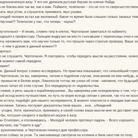
едназначенную вазу. У его ног дремала русская борзая по кличке Найда.
е близка мне так же, как и вам. Поймите, телепатия – это не что-то сверхъестественн
ать звук ртом, а слушатель принимать звук ушами.
одой человек встал как вкопанный. Какое-то время было слышно только тиканье тяж
учная?! Телепатия у нас, что теперь - наука?!
тительно! – И вновь, словно тигр в клетке, Чертопахин заметался по кабинету.
подошёл к профессору. Пальцем водрузил на место съехавшие с переносицы очки и н
у напомнить вам, что научно только то, что прошло через строгую проверку. Ваше э
 - о чём я думаю в данный момент?!
дохнул.
не слушаете, Чертопахин. Я повторюсь: чтобы передать мысли на расстоянии, нужн
 в момент самой передачи.
ловия?
ю. Данный вопрос сложно исследовать. Но практика показывает, что сильнейший стрес
Чертопахин, но вы, наверняка, читали о подобном случае, описанном не кем-нибудь,
на промысле в Белом море, Ломоносов тотчас же узнал об этом - напомню, что будущий
но читал об этом случае. Его передернуло от недовольства.
ловия, и речь зашла о кораблекрушении…Вы наверняка уже осведомлены о том, что че
ый исход моего путешествия, но путь по морю всегда связан с риском, так что не иск
льзя кстати, подойдёт для нашего эксперимента. В момент опасности я передам вам м
ь послание. Запись послужит доказательством ваших…кхм…убеждений.
 угодно. Хотя, признаться, принимать в своей голове ваши мысли мне не доставит ника
ы, потушил сигарету и выбросил окурок в вазу.
 Осипович, и откланиваюсь. - Молодой человек протянул ладонь. - Всего хорошего.
учало, как "горите в аду".
укопожатием, и Чертопахин покинул дом профессора.
л собаку за ухом. Та заискивающе смотрела на хозяина и била хвостом по полу.