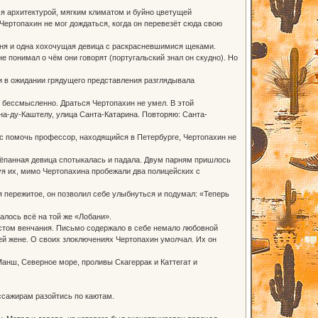
ся архитектурой, мягким климатом и буйно цветущей
 Чертопахин не мог дождаться, когда он перевезёт сюда свою
рня и одна хохочущая девица с раскрасневшимися щеками.
 понимал о чём они говорят (португальский знал он скудно). Но
и в ожидании грядущего представления разглядывала
 бессмысленно. Драться Чертопахин не умел. В этой
на-ду-Каштелу, улица Санта-Катарина. Повторяю: Санта-
с помочь профессор, находящийся в Петербурге, Чертопахин не
рёпанная девица спотыкалась и падала. Двум парням пришлось
уя их, мимо Чертопахина пробежали два полицейских с
 пережитое, он позволил себе улыбнуться и подумал: «Теперь
лось всё на той же «Лобани».
естом венчания. Письмо содержало в себе немало любовной
ей жене. О своих злоключениях Чертопахин умолчал. Их он
анш, Северное море, проливы Скагеррак и Каттегат и
ссажирам разойтись по каютам.