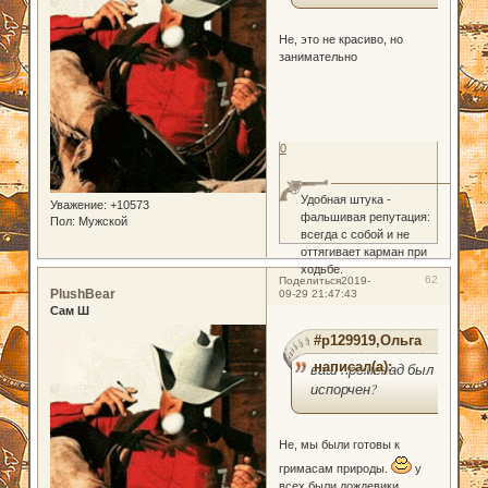
Не, это не красиво, но
занимательно
0
Удобная штука -
Уважение:
+10573
фальшивая репутация:
Пол:
Мужской
всегда с собой и не
оттягивает карман при
ходьбе.
62
Поделиться
2019-
PlushBear
09-29 21:47:43
Сам Ш
#p129919,Ольга
написал(а):
ваш променад был
испорчен?
Не, мы были готовы к
гримасам природы.
у
всех были дождевики