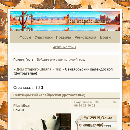
Форум
Участники
Правила
Регистрация
Войти
Активные темы
Привет, Гость!
Войдите
или
зарегистрируйтесь
.
»
Дом Старого Шляпа
»
Тир
»
Сентябрьский калейдоскоп
(фотоателье)
Страница:
«
1
2
3
Сентябрьский калейдоскоп (фотоателье)
61
Поделиться
2019-
PlushBear
09-29 21:46:52
Сам Ш
#p129919,Ольга
написал(а):
Лексей, красиво