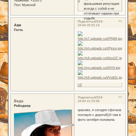
Уважение:
+10573
0
фальшивая репутация:
Пол:
Мужской
всегда с собой и не
оттягивает карман при
ходьбе.
64
Поделиться
2019-
Ави
10-04 20:31:13
Гость
+3
65
Поделиться
2019-
Веда
10-04 21:15:09
Рейнджер
красиво, я сегодня сфотала
похожую с дорогой))0 там в
фото октября положила