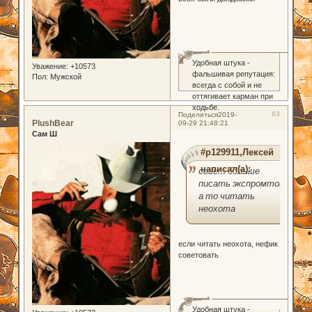
0
Удобная штука -
Уважение:
+10573
фальшивая репутация:
Пол:
Мужской
всегда с собой и не
оттягивает карман при
ходьбе.
63
Поделиться
2019-
PlushBear
09-29 21:48:21
Сам Ш
#p129911,Лексей
написал(а):
совет больше
писать экспромтов
а то читать
неохота
если читать неохота, нефик
советовать
Удобная штука -