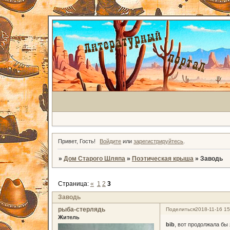
Привет, Гость!
Войдите
или
зарегистрируйтесь
.
»
Дом Старого Шляпа
»
Поэтическая крыша
»
Заводь
Страница:
«
1
2
3
Заводь
рыба-стерлядь
Поделиться
2018-11-16 15
Житель
bib
, вот продолжала бы 