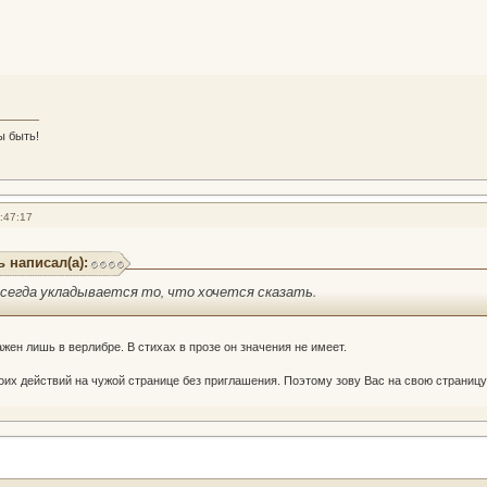
ы быть!
:47:17
 написал(а):
всегда укладывается то, что хочется сказать.
жен лишь в верлибре. В стихах в прозе он значения не имеет.
оих действий на чужой странице без приглашения. Поэтому зову Вас на свою страницу,