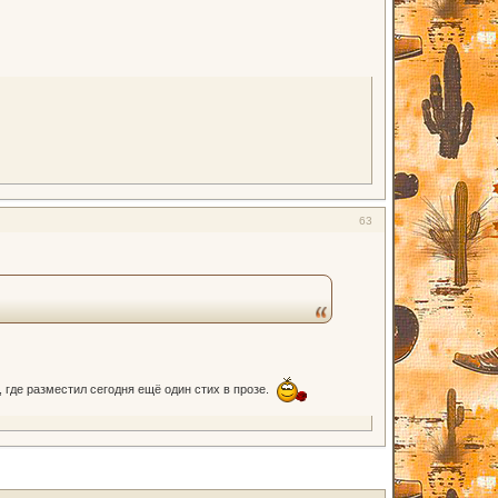
63
 где разместил сегодня ещё один стих в прозе.