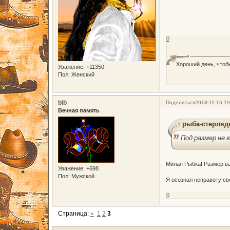
0
Хороший день, чтоб
Уважение:
+11350
Пол:
Женский
bib
Поделиться
2018-11-16 19
Вечная память
рыба-стерлядь
Под размер не 
Милая Рыбка! Размер ва
Уважение:
+698
Пол:
Мужской
Я осознал неправоту св
0
Страница:
«
1
2
3