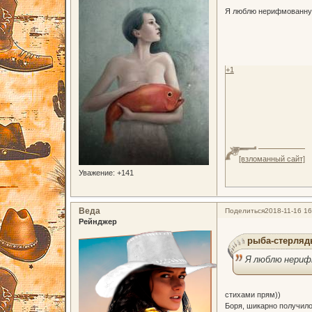
Я люблю нерифмованную 
+1
[взломанный сайт]
Уважение:
+141
Веда
Поделиться
2018-11-16 16
Рейнджер
рыба-стерлядь
Я люблю нерифм
стихами прям))
Боря, шикарно получило