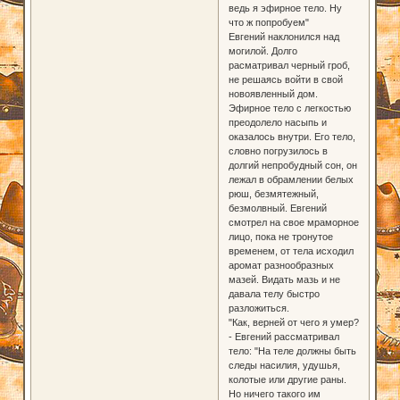
ведь я эфирное тело. Ну
что ж попробуем"
Евгений наклонился над
могилой. Долго
расматривал черный гроб,
не решаясь войти в свой
новоявленный дом.
Эфирное тело с легкостью
преодолело насыпь и
оказалось внутри. Его тело,
словно погрузилось в
долгий непробудный сон, он
лежал в обрамлении белых
рюш, безмятежный,
безмолвный. Евгений
смотрел на свое мраморное
лицо, пока не тронутое
временем, от тела исходил
аромат разнообразных
мазей. Видать мазь и не
давала телу быстро
разложиться.
"Как, верней от чего я умер?
- Евгений рассматривал
тело: "На теле должны быть
следы насилия, удушья,
колотые или другие раны.
Но ничего такого им