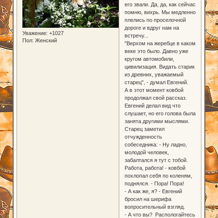
его звали. Да, да, как сейчас
помню, вихрь. Мы медленно
плелись по проселочной
дороге и вдруг нам на
Уважение:
+1027
встречу...
Пол:
Женский
"Верхом на жеребце в каком
веке это было. Давно уже
кругом автомобили,
цивилизация. Видать старик
из древних, уважаемый
старец", - думал Евгений.
А в этот момент ковбой
продолжал свой рассказ.
Евгений делал вид что
слушает, но его голова была
занята другими мыслями.
Старец заметил
отчужденность
собеседника: - Ну ладно,
молодой человек,
забалтался я тут с тобой.
Работа, работа! - ковбой
похлопал себя по коленям,
поднялся. - Пора! Пора!
- А как же, я? - Евгений
бросил на шерифа
вопросительный взгляд.
- А что вы? Распологайтесь