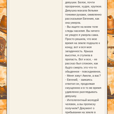
девушки. Белое, почти
прозрачное, худое, хрупкое.
Девушка махала белыми
тонкими руками, оживленно
рассказывая Евгению, как
она умерла.
- Вы ищите на моем теле
следы насилия. Вы ничего
не увидте я умерла сама.
Просто решила, что мое
время на земле подошло к
концу, вот и вся моя
загадачность. Крыша
высотки, я ступила в
пропасть. Вот и все, - ее
рассказ был спокоен, как
будто смерть это что-то
обыденное - повседневное,
- Меня зовут Амели, а вас?
- Евгений, - заикаясь
ответил он, продолжая
смущеннно и в то же время
удивленно разглядывать
девушку.
- Интелегентный молодой
человек, а вы прописку
получили? Документ о
прибывании на земле в