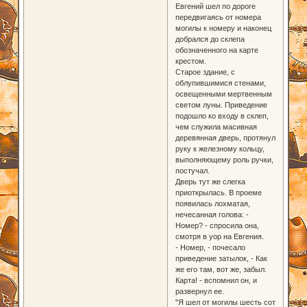
Евгений шел по дороге
передвигаясь от номера
могилы к номеру и наконец
добрался до склепа
обозначенного на карте
крестом.
Старое здание, с
облупившимися стенами,
освещенными мертвенным
светом луны. Приведение
подошло ко входу в склеп,
чем служила масивная
деревянная дверь, протянул
руку к железному кольцу,
выполняющему роль ручки,
постучал.
Дверь тут же слегка
приоткрылась. В проеме
появилась лохматая,
нечесанная голова: -
Номер? - спросила она,
смотря в уор на Евгения.
- Номер, - почесало
приведение затылок, - Как
же его там, вот же, забыл.
Карта! - вспомнил он, и
развернул ее.
"Я шел от могилы шесть сот