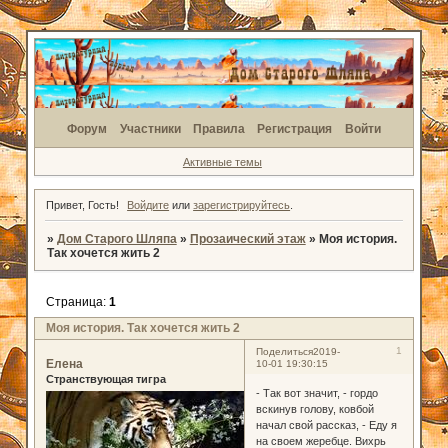
Форум
Участники
Правила
Регистрация
Войти
Активные темы
Привет, Гость!
Войдите
или
зарегистрируйтесь
.
»
Дом Старого Шляпа
»
Прозаический этаж
»
Моя история.
Так хочется жить 2
Страница:
1
Моя история. Так хочется жить 2
1
Поделиться
2019-
Елена
10-01 19:30:15
Странствующая тигра
- Так вот значит, - гордо
вскинув голову, ковбой
начал свой рассказ, - Еду я
на своем жеребце. Вихрь