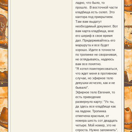
ладно, что было, то
прошло. В восточной части
кладбища есть склеп. Это
кантора под прикрытием.
Там вам выдатут
необходимый документ. Вот
вам карта кладбища, мне
его шериф в свое время
дал. Придерживайтесь его
маршрута и все будет
хорошо. Идите в точности
по тропинке не сворачивая,
не оглядываясь, надеюсь
вам все понятно.
"Я хотел поинтересоваться,
что ждет меня в противном
случае, но эфирное тело
девушки исчезло, как и не
бывало".
Эфирное тело Евгения, то
есть приведение
развернуло карту: "Ух ты,
да здесь все кладбище как
на ладони. Тропинка
отмечена красным, от
номера шесть сот двадцать
четыре. Мой номер, это не
спроста. Нужно запомнить".