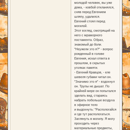
молодой человек, вы уже
дома, - ковбой откланялся,
сняв перед Евгением
шляпу, удалился.
Евгений стоял перед
могилой.
Этот взгляд, смотрящий на
него с мраморного
постамента. Образ,
знакомый до боли.
"Неужели это я?" - вопрос
рожденный в голове
Евгения, искал ответа в
прошлом, в скрытых
уголках памяти.
- Евгений Кравцов, - еле
шевеля губами читал он.
"Значимо это я" - вздохнул
он. Трупы не дышат. По
крайней мере он попытался
зделать вид, стараясь
набрать побольше воздуха
в эфирное тело
и выдохнуть: "Распологайся
и где тут распологаться.
Заглянуть в могилу. Я могу
проходить через
материальные предметы,