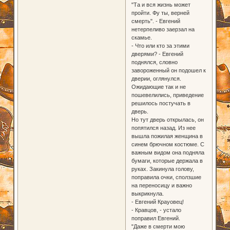
"Та и вся жизнь может
пройти. Фу ты, верней
смерть". - Евгений
нетерпеливо заерзал на
скамье.
- Что или кто за этими
дверями? - Евгений
поднялся, словно
завороженный он подошел к
дверии, оглянулся.
Ожидающие так и не
пошевелились, приведение
решилось постучать в
дверь.
Но тут дверь открылась, он
попятился назад. Из нее
вышла пожилая женщина в
синем брючном костюме. С
важным видом она подняла
бумаги, которые держала в
руках. Закинула голову,
поправила очки, сползшие
на переносицу и важно
выкрикнула.
- Евгений Крауовец!
- Кравцов, - устало
поправил Евгений.
"Даже в смерти мою