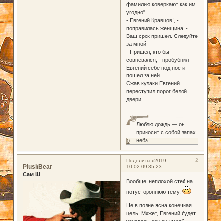
фамилию коверкают как им
угодно".
- Евгений Кравцов!, -
поправилась женщина, -
Ваш срок пришел. Следуйте
за мной.
- Пришел, кто бы
совневался, - пробубнил
Евгений себе под нос и
пошел за ней.
Сжав кулаки Евгений
переступил порог белой
двери.
Люблю дождь — он
приносит с собой запах
неба…
0
2
Поделиться
2019-
PlushBear
10-02 09:35:23
Сам Ш
Вообще, неплохой стеб на
потустороннюю тему.
Не в полне ясна конечная
цель. Может, Евгений будет
узнавать, как он умер?