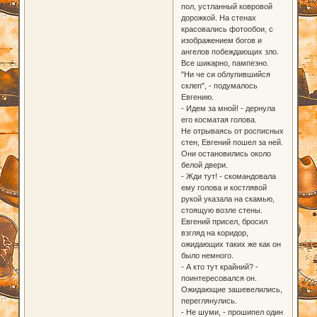
пол, устланный ковровой
дорожкой. На стенах
красовались фотообои, с
изображением богов и
ангелов побеждающих зло.
Все шикарно, пампезно.
"Ни че си облупившийся
склеп", - подумалось
Евгению.
- Идем за мной! - дернула
его косматая голова.
Не отрываясь от росписных
стен, Евгений пошел за ней.
Они остановились около
белой двери.
- Жди тут! - скомандовала
ему голова и костлявой
рукой указала на скамью,
стоящую возле стены.
Евгений присел, бросил
взгляд на коридор,
ожидающих таких же как он
было немного.
- А кто тут крайний? -
поинтересовался он.
Ожидающие зашевелились,
переглянулись.
- Не шуми, - прошипел один