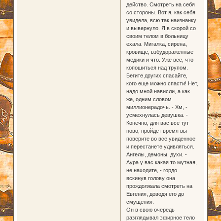
действо. Смотреть на себя
со стороны. Вот я, как себя
увидела, всю так наизнанку
и вывернуло. Я в скорой со
своим телом в больницу
ехала. Мигалка, сирена,
кровище, взбудораженные
медики и что. Уже все, что
копошиться над трупом.
Бегите других спасайте,
кого еще можно спасти! Нет,
надо мной нависли, а как
же, одним словом
миллионерадочь. - Хм, -
усмехнулась девушка. -
Конечно, для вас все тут
ново, пройдет время вы
поверите во все увиденное
и перестанете удивляться.
Ангелы, демоны, духи. -
Аура у вас какая то мутная,
не находите, - гордо
вскинув голову она
прождолжала смотреть на
Евгения, доводя его до
смущения.
Он в свою очередь
разглядывал эфирное тело