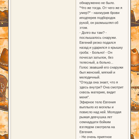
обнаруженно не было.
"Что же тогда. От чего же я
умер?" - нахмурив брови
иподперев подбородок
рукой, он размышлял об
этом.
- Долго вы там? -
послышалось снаружи.
Евгений резко подался
назад и ударился о крышку
гроба: - Больно! - Он
почесал затылок, без
телесный, а больно...
Голос звавший его снаружи
был женский, мягкий и
мелодичный.
"Откуда она знает, что я
здесь внутри? Она смотрит
сквозь материю, видит
меня".
Эфирное тело Евгения
выплыло из могилы и
повисло над ней. Молодая
рыжая девчушка лет
семнадцати бойким
взглядом смотрела на
Евгения.
- Не очень приятное