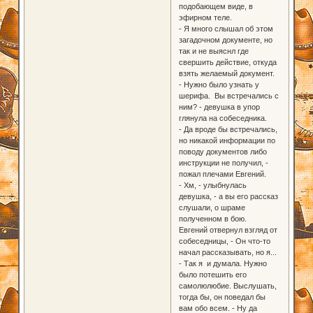
подобающем виде, в
эфирном теле.
- Я много слышал об этом
загадочном документе, но
так и не выяснл где
свершить действие, откуда
взять желаемый документ.
- Нужно было узнать у
шерифа. Вы встречались с
ним? - девушка в упор
глянула на собеседника.
- Да вроде бы встречались,
но никакой информации по
поводу документов либо
инструкции не получил, -
пожал плечами Евгений.
- Хм, - улыбнулась
девушка, - а вы его рассказ
слушали, о шраме
полученном в бою.
Евгений отвернул взгляд от
собеседницы, - Он что-то
начал рассказывать, но я...
- Так я и думала. Нужно
было потешить его
самолюлюбие. Выслушать,
тогда бы, он поведал бы
вам обо всем. - Ну да