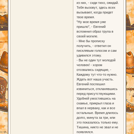
из них, - сиди тихо, ожидай.
Тебя вызовут, здесь всех
вызывают, когда придет
твое время.
"Ну мое время уже
пришло", - Евгений
вспомнил образ трупа в
своей могиле.
- Мне бы прописку
получить, - ответил он
писклявым голосом и сам
удивился этому.
- Вы не один тут молодой
человек! - хором
отозвались сидящие, -
Каждому тут что-то нужно.
Ждать вот наша участь.
Евгений поспешил
извиниться, откланявшись
перед присутствующими.
Удобней умостившись на
скамье, прикрыл глаза и
впал в нервану, как и все
остальные. Время длилось
долго, минута за три, или
это показалось только ему.
Тишина, никто не звал и не
появлялся.