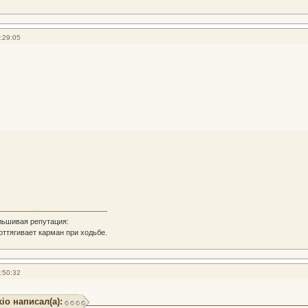
:29:05
льшивая репутация:
 оттягивает карман при ходьбе.
:50:32
io написал(а):