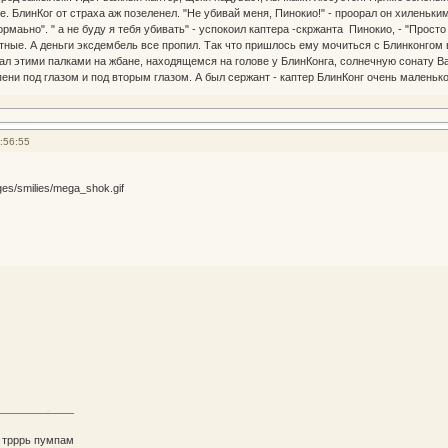
. БлинКог от страха аж позеленел. "Не убивай меня, Пинокио!" - проорал он хиленьки
маьно". " а не буду я тебя убивать" - успокоил каптера -скржанта Пинокио, - "Просто
тные. А деньги эксдембель все пропил. Так что пришлось ему мочиться с Блинконгом в
ал этими палками на жбане, находящемся на голове у БлинКонга, солнечную сонату Ва
ени под глазом и под вторым глазом. А был сержант - каптер БлинКонг очень маленьк
:56:55
 трррь пумпам