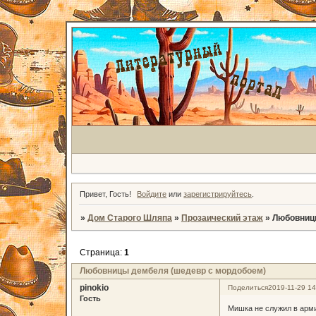
Привет, Гость!
Войдите
или
зарегистрируйтесь
.
»
Дом Старого Шляпа
»
Прозаический этаж
»
Любовниц
Страница:
1
Любовницы дембеля (шедевр с мордобоем)
pinokio
Поделиться
2019-11-29 14
Гость
Мишка не служил в арми