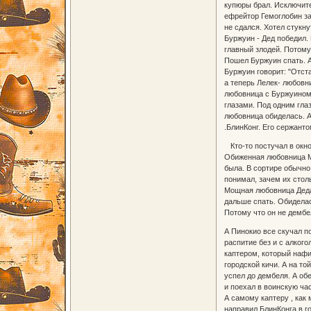
купюры брал. Исключите
ефрейтор Гемоглобин за
не сдался. Хотел стукну
Буржуин - Дед победил. 
главный злодей. Потому
Пошел Буржуин спать. А
Буржуин говорит: "Отст
а теперь Лелек- любовн
любовница с Буржуином 
глазами. Под одним гла
любовница обиделась. А 
.БлинКонг. Его сержант
Кто-то постучал в окно
Обиженная любовница Ми
была. В сортире обычно 
понимал, зачем их стол
Мощная любовница Деда
дальше спать. Обиделась
Потому что он не дембе
А Пинокио все скучал по
распитие без и с алкого
каптером, который нафис
городской кичи. А на то
успел до дембеля. А об
и поехал в воинскую час
А самому каптеру , как
направил БлинКонга в г