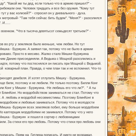
буду". "Какой же ты дед, если только что в армию пришел?" -
Прибежали они. Человек тридцать и все без оружия. "Кому тут
ут у вас колизей?" - спросил он у дневального - духа.
х метровый- "Там тебя сейчас бить будем". "Меня?" - разозлился
И......
 военком. "Что в тысяча девятьсот семьдесят третьем?" -
ов во рту у земляков было меньше, чем любви. Но тут
Мишка - Буржуин. А заявил так, потому что не было в армии
 Кроваво. Просто в месиво. Жалко стало Мишке-Буржуина
к ним Данию присоединяли. А Ведьма с Мощной разозлились и
идти, потому что постеснялся он писать при Мощной с Ведьмой.
ой коварный план. Правда, о чем план так и не вспомнил. Что-то
.
приходят дембеля. И хотят отлупить Мишку - Буржуина.
ще били, поэтому и не любили. Не только поэтому. Билли Конг
и Конг у Мишки - Буржуина. -Не любишь его что ли?". " А ты
ит БлинКонг. Но мордобойством заниматься не стал. Потому что
т. А любовь и мордобой несовместимы. Поэтому БлинКонг в
 мордобоем и любовью заниматься. Потому что в молодости
ак Мишка -Буржуин всех земляков побил, ему больше мордобоем
 Но каптерщик мордобоями не занимался. Потому что у него
л Мишка - Буржуин и пошел в сортир с любовницами
или. За стихи его про любовь. Потому что стихи про любовь они
описать. Прям на Гитлера пописать. И никто не возражал.