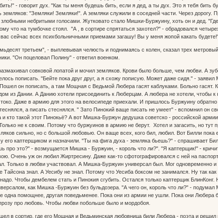
бить!" - говорит дух. "Как ты меня будешь бить, если я дед, а ты дух. Это я тебя бить 
ь земляков: "Земляки! Земляки!". А земляки служили в соседней части. Через дорогу. 
 злобными небритыми голосами. Жутковато стало Мишки-Буржуину, хоть он и дед. "Где т
му что на тумбочке стоял. "А , в сортире спрятаться захотел?" - обрадовался четыре
 вас сейчас всех психбольничными приемами загашу! Вы у меня жопой какать будете!". 
емьдесят третьем", - выплевывая челюсть и поднимаясь с колен, сказал трех метровый
ники. "Он поцеловал Полину" - ответил военком.
размахивал совковой лопатой и мочил земляков. Крови было больше, чем любви. А зуб
ось пописать. "Бейте пока друг друг, а я схожу пописую. Может даже сидя." - заявил 
 Пошел он пописать, а там Мощная с Ведьмой Любера гасят каблуками. Больно гасят.
дом из Дании. А Данию хотели присоединить к Люберцам. А любера не хотели, чтобы 
токо. Даже в армию для этого на велосипеде приехали. И пришлось Буржуину обратно 
еснялся, а писать стеснялся. " Зато Пинокий ваще писать не умеет" - вспомнил он св
а и кто такой этот Пинокьё? А вот Мишка-Буржун дедушка советско - российской армии
Только не к своим. Потому что буржуинов в армию не берут. Хотел и загасить, но тут 
яков сильно, но с большой любовью. Он ваще всех, кого бил, любил. Вот Билли пока е
у его каптерщиком и назначили. "Ты на фига духа - земляка бьешь?" - спрашивает Билл
 про это?" - возмущается Мишка - Буржуин, - король что ли?". "Я каптерщик!" - крич
ою. Очень уж он любил Жиртресину. Даже как-то сфотографировался с ней на паспор
л. Только в любви участвовал. А Мишка-Буржуин универсал был. Мог одновременно и
 Тайсона знал. А Уесибу не знал. Потому что Уесиба боксом не занимался. Ну так к
 надо. Чтобы дембелем стать и Пинокия сгубить. Остался только каптерщик БлинКонг.
иверсалом, как Мишка -Буржуин без бульдозера. "А чего он, король что ли?" - подума
е одна помощнее, другая поведьменее. Пока они из армии не ушли. Пока они Любера б
прозу про любовь. Чтобы любви побольше было и мордобоя.
ел в сортир, где его Мощная и Ведьминская любовница били Любера - поэта и решил п