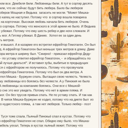
или все. Дембеля били. Любовницы били. А тут в сортир десять
ли, что их сейчас будут бить любера. Было бы люберов
ь люберов Мощная и Ведьма загасить не могли. "Может Мишка-
о капец не наступил. Потому что в сортир вошла повариха
 на корточках. Высокая любовь начала бить люберов. Очень
го сортира. Потому что женского в этой армии не было. И Ведьма
 убежал. Потому что ему шесть ребер и две ноги сломали. И
 мог. А Гитлер убежал. В Данию. Хотел ее за один день
ть метров.
и вышел. А в казарме его встретил ефрейтор Гемотаген. Он был
. А ефрейтор Гематоген был меньше трех метров в длину. Даже
ора метра в ширину был. "Смирно! - приказал ефрейтор Деду-
, - по уставу ответил ефрейтор Гематоген, - и обращайтесь по
вай лучше драться!". И вставил зубы, выбитые в предыдущих
ься с ефрейтором не получилось. Потому что прозвучала
 ефрейтора Гематогена. Потому что был он два метра. А
ахотел Мишка - Буржуин спать. Вытащил свою челюсть. Челюсть
у любовницы его боялись без челюсти. А у Пинокия не было
А любовницы за компанию боялись. Они все с Мишкой-
сне это мог увидеть. Потому что нет в армии пляжа. И
ог. Он без трусов привык спать. Не по уставу спать. И так как
 В чипок Мишка-Буржуин не ходил, потому что на диете был из
о нудистского пляжа, а там нет люберов. Только любер - поэт
Туся тоже спала. Пьяный Пинокьё спал в кустах. Потому что
ько ефрейтор Гематоген не спал. Обидно ему было. что Мишка-
ембель уехал. Теперь в кустах пьяный лежит. Потому что