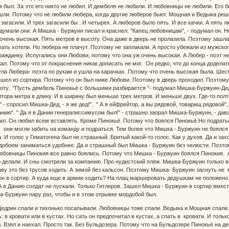
 был. За это его никто не любил. И дембеля не любили. И любовницы не любили. Его б
ли. Потому что не любили любера, когда другие люберов бьют. Мощная и Ведьма реши
 загасили. И трех загасили бы . И четырех. А люберов было пять. И все качки. А пят
думали они. А Мишка - Буржуин писал и краснел. "Капец любовницам", - подумал он. Н
очень высокая. Пять метров в высоту. Она даже в дверь не пролазила. Поэтому зашла
кать хотели. Но любера не плачут. Поэтому не заплакали. А просто убежали из мужско
ажданку. Испугались они Любови, потому что она уж очень высокая. А Любер - поэт не
. Потому что от покраснения никак дописать не мог. Он редко, что до конца доделать
ула Любера- поэта по рукам и ушла на карачках. Потому что очень высокая была. Шес
ел из сортира. Потому что он был ниже Любови. Поэтому в дверь проходил. Поэтому 
оту. "Пусть дембель Пинокьё с большими разбирается "- подумал Мишка-Буржуин-Дед
лтора метра в длину. И в ширину был меньше трех метров. И меньше двух. Где-то полт
 - спросил Мишка-Дед, - я же дед!". " А я ейфрейтор, а вы рядовой, товарищ рядовой"
анию". " Да я в Дании генералиссимусом был!" - страшно заорал Мишка-Буржуин, - да
вил. Он любил всем вставлять. Кроме Пинокьё. Потому что боялся Пинокьё.Но подрат
, они могли забить на команду и подраться. Тем более что Мишка - Буржуин не боялся
а. И голос у Гематогена был не страшный. Бритый какой-то голос. Как у духов. Да и з
добоем заниматься удобнее. Да и страшный был Мишка - Буржуин без челюсти. Поэтом
юбовницы Пинокия все равно боялись. Потому что Мишка - Буржуин боялся Пинокия. 
делали. И сны смотрели за компанию. Про нудистский пляж. Мишка-Буржуин только во 
аву это без трусов ходить. А зимой без кальсон. Поэтому Мишка- Буржуин заснуть не м
он в сортир. А куда еще в армии ходить? На плац маршировать дедушкам не положено.
А в Данию солдат не пускали. Только Гитлеров. Зашел Мишка - Буржуин в сортир вмест
а-Буржуин пару раз, чтобы и в этом отрывке мордобой был.
дрин спали и тихонько посапывали. Любовницы тоже спали. Ведьма и Мощная спали. 
: в кровати или в кустах. Но сать он предпочитал в кустах, а спать в кровати. И тол
. Взял и наехал. Просто так. Без Бульдозера. Потому что на Бульдозере Пинокьё на д