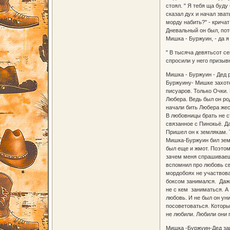
стоял. " Я тебя ща буду 
сказал дух и начал зват
морду набить?" - кричат
Дневальный он был, пото
Мишка - Буржуин, - да я
" В тысяча девятьсот с
спросили у него призыв
Мишка - Буржуин - Дед 
Буржуину- Мишке захотел
писуаров. Только Очки.
Любера. Ведь был он ро
начали бить Любера жес
В любовницы брать не ст
связанное с Пинокьё. Д
Пришел он к землякам. 
Мишка-Буржуин бил земл
был еще и жмот. Поэтом
зачем меня спрашиваешь
вспомнил про любовь св
мордобоях не участвова
боксом занимался. Даже
не с кем заниматься. А
любовь. И не был он ун
посоветоваться. Которы
не любили. Любили они 
Мишка -Буржуин-Дед заш