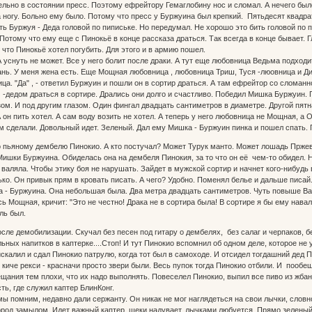
льно в состоянии пресс. Поэтому ефрейтору Гемаглобину нос и сломал. А нечего было
 ногу. Больно ему было. Потому что пресс у Буржуина был крепкий. Пятьдесят квадр
ть Буржуя - Деда головой по пипиське. Но передумал. Не хорошо это бить головой по 
Потому что ему еще с Пинокьё в конце рассказа драться. Так всегда в конце бывает. 
 что Пинокьё хотел погубить. Для этого и в армию пошел.
 уснуть не может. Все у него болит после драки. А тут еще любовница Ведьма подходи
ань. У меня жена есть. Еще Мощная любовница , любовница Триш, Туся -люовница и Д
ица. "Да" , - ответил Буржуин и пошли он в сортир драться. А там ефрейтор со сломан
-дедом драться в сортире. Дрались они долго и счастливо. Победил Мишка Буржуин. По
зом. И под другим глазом. Один фингал двадцать сантиметров в диаметре. Другой пят
он пить хотел. А сам воду возить не хотел. А теперь у него любовница не Мощная, а 
ом сделали. Довольный идет. Зеленый. Дал ему Мишка - Буржуин пинка и пошел спать.
 пьяному дембелю Пинокио. А кто постучал? Может Турук манто. Может лошадь Пржева
шки Буржуина. Обиделась она на дембеля Пинокия, за то что он её чем-то обидел. 
валяла. Чтобы этику боя не нарушать. Зайдет в мужской сортир и начнет кого-нибудь 
ько. Он привык прям в кровать писать. А чего? Удобно. Поменял белье и дальше писа
 - Буржуина. Она небольшая была. Два метра двадцать сантиметров. Чуть повыше В
 Мощная, кричит: "Это не честно! Драка не в сортира была! В сортире я бы ему навал
ль был.
сле демобилизации. Скучал без песен под гитару о дембелях, без салаг и черпаков, без
льных напитков в каптерке....Стоп! И тут Пинокио вспомнил об одном деле, которое не
калил и сдал Пинокио патрулю, когда тот был в самоходе. И отсидел тогдашний дед Пино
й киче рекси - красначи просто звери были. Весь пупок тогда Пинокио отбили. И пообещ
ещания тем плохи, что их надо выполнять. Повеселел Пинокио, выпил все пиво из жбан
ть, где служил каптер БлинКонг.
 мы помним, недавно дали сержанту. Он никак не мог наглядеться на свои лычки, слов
ород замылом. Идет важный каптер, щеки надувает, лычками любуется. Прямо зеленый 