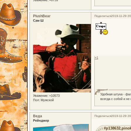
PlushBear
Поделиться
2019-11-29 20
Сам Ш
+1
Удобная штука - фа
Уважение:
+10573
всегда с собой и не
Пол:
Мужской
Веда
Поделиться
2019-11-29 20
Рейнджер
#p138632,pinok