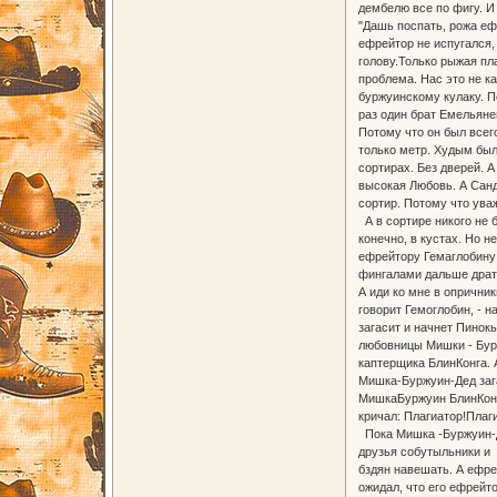
дембелю все по фигу. И
"Дашь поспать, рожа еф
ефрейтор не испугался,
голову.Только рыжая пл
проблема. Нас это не к
буржуинскому кулаку. П
раз один брат Емельяне
Потому что он был всег
только метр. Худым был
сортирах. Без дверей. 
высокая Любовь. А Санд
сортир. Потому что ува
А в сортире никого не б
конечно, в кустах. Но н
ефрейтору Гемаглобину 
фингалами дальше драть
А иди ко мне в опричник
говорит Гемоглобин, - н
загасит и начнет Пинокь
любовницы Мишки - Бурж
каптерщика БлинКонга. 
Мишка-Буржуин-Дед зага
МишкаБуржуин БлинКонга
кричал: Плагиатор!Плаги
Пока Мишка -Буржуин-Де
друзья собутыльники и 
бздян навешать. А ефре
ожидал, что его ефрейт