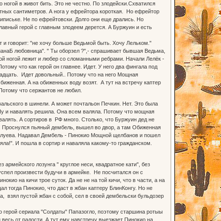
 ногой в живот бить. Это не честно. По злодейски.Схватился
атных сантиметров. А нога у ефрейтора короткая. Но ефрейтор
пипиське. Не по ефрейтовски. Долго они еще дрались. Но
Главный герой с главным злодеем дерется. А Буржуин и есть
т и говорит: "не хочу больше Ведьмой быть. Хочу Лельком."
ианаБ любовница". " Ты оборзел ?",- спрашивает бывшая Ведьма,
ной ногой лежит и любер со сломанными ребрами. Начали Лелёк -
тому что как герой он главнее. Идет. У него два фингала под
надцать. Идет довольный.. Потому что на него Мощная
Обиженная. А на обиженных воду возят. А тут на встречу каптер
 Потому что сержантов не любил.
льского в шинели. А может почтальон Печкин. Нет. Это была
Ну и навалять решила. Она всем валяла. Потому что мощная
валять. А сортиров в РФ много. Столько, что Буржуин дед не
й. Проснулся пьяный дембель, вышел во двор, а там Обиженная
алуева. Надавал Дембель - Пинокио Мощной щелбанов и пошел
яла!". И пошла в сортир и наваляла какому-то гражданском.
 армейского лозунга " круглое неси, квадратное кати", без
 успел произвести будучи в армейке. Не посчитался он с
кио на кичи трое суток. Да не не на той кичи, что в части, а на
ал тогда Пинокио, что даст в жбан каптеру БлинКонгу. Но не
а, взял пустой жбан с собой, сел в своей дембельски бульдозер
но герой сериала "Солдаты" Папазогло, поэтому старшина ротыы
весь от радости. А тут ему навстречу выезжает Пинокио на