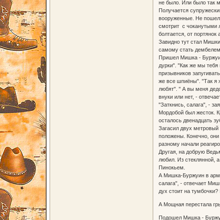
не было. Или было так м
Получается супружеский
вооруженные. Не пошел 
смотрит с чоканутыми л
болтается, от портянок 
Завидно тут стал Мишки
самому стать дембелем
Пришел Мишка - Буржуин
дурки". "Как же мы теб
призывников запугивать
же все шпиёны". "Так я 
любят". " А вы меня дед
внуки или нет, - отвеча
"Заткнись, салага", - 
Мордобой был жесток. К
осталось двенадцать зу
Загасил двух метровый 
положены. Конечно, они
разному начали реагиро
Другая, на добрую Ведьм
любил. Из стеклянной, 
Пинокьем.
А Мишка-Буржуин в арми
салага", - отвечает Ми
дух стоит на тумбочки?
А Мощная перестала гры
Подошел Мишка - Буржуи