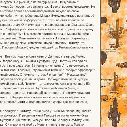
 булем. По русски, а не по буржуйски. На кулачках."
 Кулак был сорок три сантиметра. И весил восемь килограмм. Но
бин стойко принял восьмикилограммовый удар на свою
моглобин. А что любовница Мишки-Буржуина устава не знает, её
зом, плечом и подбородком. Но так и не смог попасть по
ьяненко знал. Они ему как-то в баре навешали. Два раза. Один
ать. С ефрейтором Гемоглобином было легко справиться в длину.
что в ширину был Гемоглобин полтора метра, а Мишка Буржуин
ишний вес. Хоть какать и стеснялся. Но какал. В армейских
выше в длину, чем Гемоглобин шире в ширину. Потому что
!". И пошли Мишка-Буржуин и ейфрейтор Гемоглобин мочиться в
т. Без сортира и писать нечего. Да и писать негде. Можно,
ть, задрав ногу. Он Мишка-Буржуин- Дед. Поэтому как дал он
 роту возвращаться. За темными очками. А то не солидно с
а там Иван Грозный. "Давай очки темные."- говорит ефрейтор. "
чный солдат. Отличник - готовый опричник". " Некогда мне"-
 и надоела всем уже наша драка. Все ждут, пока меня Буржуин
ележкой-косилкой. Потому что тележка косилка для женщин. Ей
а. Только жиртресина не Буржуина любовница была, а
ендриваться стал, товарищей муштровать. Поэтому когда его
му что Жиртресины в армии не было, и она не видела, как
 Пинокьё. Хотя иногда приходил к двери, где жил Пинокьё,
ьё заскучал. Потому что не было у Пинокьё любовниц. Только
по дружески. И решил пьяный Пинокьё от тоски кому-нибудь
Буржуина. Но Мишка-Буржуин про это не знал. Поэтому и не
ще. Он мелочь не любил. Монеты терпеть не могу. Только