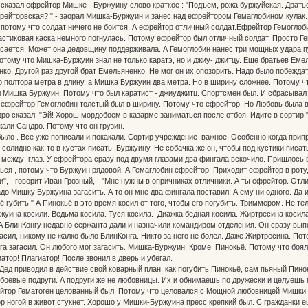
 сказал ефрейтор Мишке - Буржуину слово краткое : "Подъем, рожа буржуйская. Драться
рейторвская?!" - заорал Мишка-Буржуин и занес над ефрейтором Гемаглобином кулак.
 потому что солдат ничего не боится. А ефрейтор отличный солдат.Ефрейтор Гемогло
астиковая каска немного погнулась. Потому ефрейтор был отличный солдат. Просто Ге
асается. Может она дедовщину поддерживала. А Гемоглобин нанес три мощных удара пу
отому что Мишка-Буржуин знал не только каратэ, но и джиу- джитцу. Еще братьев Емел
нко. Другой раз другой брат Емельяненко. Не мог он их опозорить. Надо было побежд
о полтора метра в длину, а Мишка Буржуин два метра. Но в ширину сложнее. Потому 
 Мишка Буржуин. Потому что был каратист - джиуджитц. Спортсмен был. И сбрасывал л
А ефрейтор Гемоглобин толстый был в ширину. Потому что ефрейтор. Но Любовь была 
ро сказал: "Эй! Хорош мордобоем в казарме заниматься после отбоя. Идите в сортир
жали Сандро. Потому что он грузин.
ыло . Все уже пописали и покакали. Сортир учреждение важное. Особенно когда припре
е солидно как-то в кустах писать Буржуину. Не собачка же он, чтобы под кустики писа
между глаз. У ефрейтора сразу под двумя глазами два фингала вскочило. Пришлось в
ся , потому что Буржуин рядовой. А Гемаглобин ефрейтор. Приходит ефрейтор в роту, 
и", - говорит Иван Грозный, - "Мне нужны в опричниках отличники. А ты ефрейтор. Отли
адо Мишку Буржуина загасить. А то он мне два фингала поставил, А ему ни одного. Да
ё губить." А Пинокьё в это время косил от того, чтобы его погубить. Триммером. Не т
уина косили. Ведьма косила. Туся косила. Диажка бедная косила. Жиртресина косил
А БлинКонгу недавно сержанта дали и назначили командиром отделения. Он сразу вып
сил, никому не жалко было БлинКонга. Никто за него не болел. Даже Жиртресина. Пото
 загасил. Он любого мог загасить. Мишка-Буржуин. Кроме Пинокьё. Потому что боялся
атор! Плагиатор! После звонил в дверь и убегал.
д приводил в действие свой коварный план, как погубить Пинокьё, сам пьяный Пинок
боевые подруги. А подруги же не любовницы. Их и обнимаешь по дружески и целуешь 
йтор Гематоген целованный был. Потому что целовался с Мощной любовницей Мишки 
ор ногой в живот стукнет. Хорошо у Мишки-Буржуина пресс крепкий был. С гражданки е