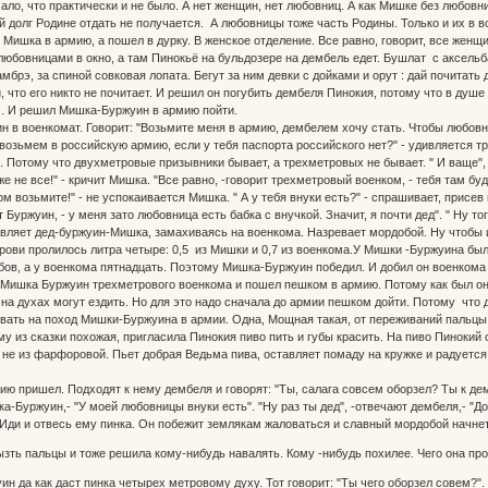
ало, что практически и не было. А нет женщин, нет любовниц. А как Мишке без любовни
 долг Родине отдать не получается. А любовницы тоже часть Родины. Только и их в в
Мишка в армию, а пошел в дурку. В женское отделение. Все равно, говорит, все жен
юбовницами в окно, а там Пинокьё на бульдозере на дембель едет. Бушлат с аксельба
амбрэ, за спиной совковая лопата. Бегут за ним девки с дойками и орут : дай почитат
, что его никто не почитает. И решил он погубить дембеля Пинокия, потому что в душ
. И решил Мишка-Буржуин в армию пойти.
 в военкомат. Говорит: "Возьмите меня в армию, дембелем хочу стать. Чтобы любовни
я возьмем в российскую армию, если у тебя паспорта российского нет?" - удивляется
. Потому что двухметровые призывники бывает, а трехметровых не бывает. " И ваще", 
же не все!" - кричит Мишка. "Все равно, -говорит трехметровый военком, - тебя там бу
ом возьмите!" - не успокаивается Мишка. " А у тебя внуки есть?" - спрашивает, присе
ет Буржуин, - у меня зато любовница есть бабка с внучкой. Значит, я почти дед". " Ну 
заявляет дед-буржуин-Мишка, замахиваясь на военкома. Назревает мордобой. Ну чтобы 
рови пролилось литра четыре: 0,5 из Мишки и 0,7 из военкома.У Мишки -Буржуина бы
бов, а у военкома пятнадцать. Поэтому Мишка-Буржуин победил. И добил он военкома
Мишка Буржуин трехметрового военкома и пошел пешком в армию. Потому как был он 
 на духах могут ездить. Но для это надо сначала до армии пешком дойти. Потому что 
вать на поход Мишки-Буржуина в армии. Одна, Мощная такая, от переживаний пальц
у из сказки похожая, пригласила Пинокия пиво пить и губы красить. На пиво Пинокий с
а не из фарфоровой. Пьет добрая Ведьма пива, оставляет помаду на кружке и радуется,
ю пришел. Подходят к нему дембеля и говорят: "Ты, салага совсем оборзел? Ты к демб
шка-Буржуин,- "У моей любовницы внуки есть". "Ну раз ты дед", -отвечают дембеля,-
 Иди и отвесь ему пинка. Он побежит землякам жаловаться и славный мордобой начнет
зть пальцы и тоже решила кому-нибудь навалять. Кому -нибудь похилее. Чего она п
н да как даст пинка четырех метровому духу. Тот говорит: "Ты чего оборзел совем?". 