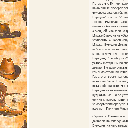
Потому что Гитлер гадом
накаченных люберов заш
человека два, они бы их
Буржуин" поможет?"- по
Любовь. Высокая. Даже 
больно. Они даже запла
с Мощной убежали на гр
Мишка-Буржуин не убежал
захватить. А Любовь пн
Мишка -Буржуин-Дед выш
небольшого роста в выс
меньше двух. Где-то по
Буржуину. "Ты оборзел?"
уставу к старшим по зв
драках. Не дорого вста
команда отбой. Конечно
Гематоген всего полтор
вставная была. Так мор
вставной челюсти. Но л
Буржуином за компанию 
нудистов нет. Не по уст
ему не спалось, пошел 
за отсутствия средств. 
валялся. Пнул его Мишк
Сержанты Салтыков и Ще
дембелю по фиг где сать
Буржуин на него наехал