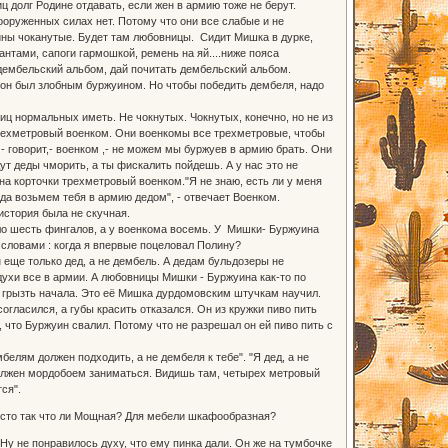
ц долг Родине отдавать, если жен в армию тоже не берут.
ооруженных силах нет. Потому что они все слабые и не
щины чоканутые. Будет там любовницы. Сидит Мишка в дурке,
нтами, сапоги гармошкой, ремень на яй....ниже пояса
ь дембельский альбом, дай почитать дембельский альбом.
е он был злобным буржуином. Но чтобы победить дембеля, надо
ц нормальных иметь. Не чокнутых. Чокнутых, конечно, но не из
 трехметровый военком. Они военкомы все трехметровые, чтобы
- говорит,- военком ,- не можем мы буржуев в армию брать. Они
дут деды чморить, а ты фискалить пойдешь. А у нас это не
в на корточки трехметровый военком."Я не знаю, есть ли у меня
тогда возьмем тебя в армию дедом", - отвечает Военком.
история была не скучная.
ло шесть фингалов, а у военкома восемь. У Мишки- Буржуина
 словами : когда я впервые поцеловал Полину?
еще только дед, а не дембель. А дедам бульдозеры не
духи все в армии. А любовницы Мишки - Буржуина как-то по
ы грызть начала. Это её Мишка дурдомовским штучкам научил.
огласился, а губы красить отказался. Он из кружки пиво пить
 что Буржуин свалил. Потому что не разрешал он ей пиво пить с
елям должен подходить, а не дембеля к тебе". "Я дед, а не
 "Должен мордобоем заниматься. Видишь там, четырех метровый
ся".
росто так что ли Мощная? Для мебели шкафообразная?
Ну не понравилось духу, что ему пинка дали. Он же на тумбочке