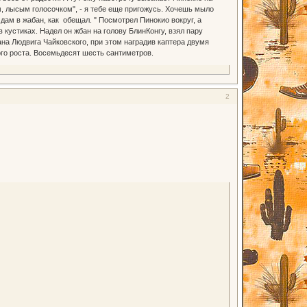
м, лысым голосочком", - я тебе еще пригожусь. Хочешь мыло
 дам в жабан, как обещал. " Посмотрел Пинокио вокруг, а
 кустиках. Надел он жбан на голову БлинКонгу, взял пару
на Людвига Чайковского, при этом наградив каптера двумя
ого роста. Восемьдесят шесть сантиметров.
2