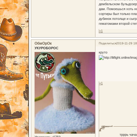
дембельском бульдозере
дам. Помоешься хоть нор
сортиры был только пла
дубинок потолще и сыгр
гематомами второй степ
+1
ОбмОрОк
Поделиться
2019-11-29 18
УКУРОБОРОС
круто
+1
трррь чача
Уважение:
+6759