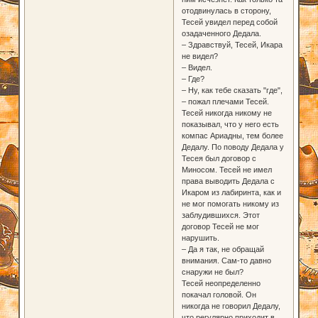
отодвинулась в сторону,
Тесей увидел перед собой
озадаченного Дедала.
– Здравствуй, Тесей, Икара
не видел?
– Видел.
– Где?
– Ну, как тебе сказать "где",
– пожал плечами Тесей.
Тесей никогда никому не
показывал, что у него есть
компас Ариадны, тем более
Дедалу. По поводу Дедала у
Тесея был договор с
Миносом. Тесей не имел
права выводить Дедала с
Икаром из лабиринта, как и
не мог помогать никому из
заблудившихся. Этот
договор Тесей не мог
нарушить.
– Да я так, не обращай
внимания. Сам-то давно
снаружи не был?
Тесей неопределенно
покачал головой. Он
никогда не говорил Дедалу,
что регулярно приходит в