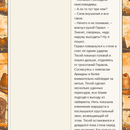
неисповедимы.
– А он то тут при чем?
– Сила внушения и все
такое.
– Ничего я не понимаю, –
махнул рукой Геракл. –
Значит, говоришь, надо
наружу выходить? Ну я
пошел.
Геракл повернулся к стене и
снес ее одним ударом.
Тесей покачал головой и
пошел дальше, отдаляясь
от грохотаний Геракла.
Согласуясь с компасом
Ариадны и более
внимательно наблюдая за
нитью, Тесей сделал
несколько удачных
переходов, все ближе
подходя к выходу из
лабиринта. Нить показала
изменение маршрута и
послышался хрустальный
звон, возвещающий об
этом. Тесей остановился и
дождался пока стена перед
ним исчезнет. Как только та