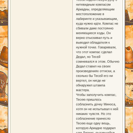
нитевидным компасом
Ариадны, определяющим
местоположение в
лабиринте и указывающим,
куда нужно идти. Компас не
сбивали даже постоянно
меняющиеся ходы. Он
верно отыскивал путь и
выводил обладателя к
нужной точке. Говаривали,
что этот компас сделал
Дедал, но Тесей
сомневался в этом. Обычно
Дедал ставил на своих
произведениях оттиски, а
сколько бы Тесей его ни
вертел, он нигде не
обнаружил штампа
мастера.
Чтобы заполучить компас,
Тесею пришлось
соблазнить дочку Миноса,
хотя он не испытывал к ней
никаких чувств. Но это
соблазнение принесло
Тесею еще одну вещь,
которую Ариадне подарил
сам Дионис, пытавшийся