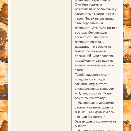
Они были одеты в
разноцветные балахоны и у
каждого был гладко выбрит
череп. Тесей не раз видел
этих персонажей в
лабиринте. Это были гости с
востока. Они пришли
посмотреть, что такое
лабиринт Миноса, и
доказать, что в жизни не
бывает безвыходных
положений. Они слонялись
по лабиринту уже пару лет,
и никак не могли доказать
этого.
Тесей подошел к ним и
поздоровался; люди
закивали ему в ответ,
слегка кланяясь корпусом.
– Ну как, помогает "харе
рама" выйти отсюда?
– Мы все равно добьемся
своего, – ответил один из
лысых. – Мы докажем вам,
что наш бог велик, и
безвыходных положений не
бывает.
– Ну, это я уже слышал не