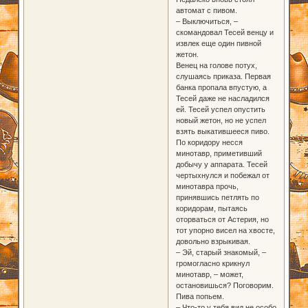
автомат с пивом.
– Выключиться, –
скомандовал Тесей венцу и
извлек еще один пивной
жетон.
Венец на голове потух,
слушаясь приказа. Первая
банка пропала впустую, а
Тесей даже не насладился
ей. Тесей успел опустить
новый жетон, но не успел
взять выкатившееся пиво.
По коридору несся
минотавр, приметивший
добычу у аппарата. Тесей
чертыхнулся и побежал от
минотавра прочь,
принявшись петлять по
коридорам, пытаясь
оторваться от Астерия, но
тот упорно висел на хвосте,
довольно взрыкивая.
– Эй, старый знакомый, –
громогласно крикнул
минотавр, – может,
остановишься? Поговорим.
Пива попьем.
– Что-то у тебя вид не особо