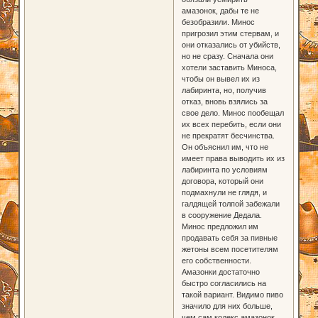
амазонок, дабы те не
безобразили. Минос
пригрозил этим стервам, и
они отказались от убийств,
но не сразу. Сначала они
хотели заставить Миноса,
чтобы он вывел их из
лабиринта, но, получив
отказ, вновь взялись за
свое дело. Минос пообещал
их всех перебить, если они
не прекратят бесчинства.
Он объяснил им, что не
имеет права выводить их из
лабиринта по условиям
договора, который они
подмахнули не глядя, и
галдящей толпой забежали
в сооружение Дедала.
Минос предложил им
продавать себя за пивные
жетоны всем посетителям
его собственности.
Амазонки достаточно
быстро согласились на
такой вариант. Видимо пиво
значило для них больше,
чем сам кодекс амазонок.