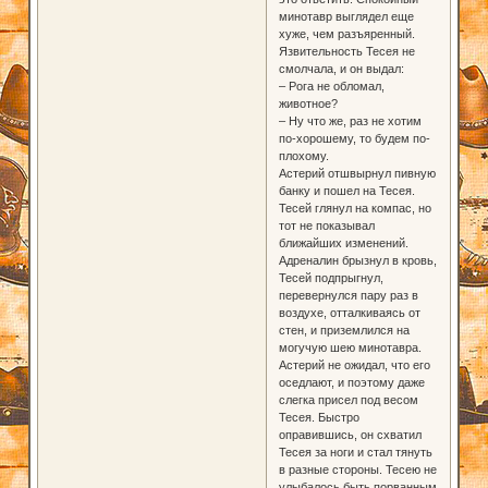
минотавр выглядел еще
хуже, чем разъяренный.
Язвительность Тесея не
смолчала, и он выдал:
– Рога не обломал,
животное?
– Ну что же, раз не хотим
по-хорошему, то будем по-
плохому.
Астерий отшвырнул пивную
банку и пошел на Тесея.
Тесей глянул на компас, но
тот не показывал
ближайших изменений.
Адреналин брызнул в кровь,
Тесей подпрыгнул,
перевернулся пару раз в
воздухе, отталкиваясь от
стен, и приземлился на
могучую шею минотавра.
Астерий не ожидал, что его
оседлают, и поэтому даже
слегка присел под весом
Тесея. Быстро
оправившись, он схватил
Тесея за ноги и стал тянуть
в разные стороны. Тесею не
улыбалось быть порванным