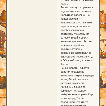
полет.
Тесей хмыкнул и принялся
подниматься по лестнице.
Забраться наверх он не
успел. Лабиринт
наполнился хрустальным
перезвоном, а лестница
преобразовалась в
вертикальную стену, по
которой Тесей и сполз
этажа на два вниз. Тут же
начались перебои с
электричеством и
освещение благополучно
вырубилось через минуту.
– Обычный свет, – сказал
Тесей.
Венец, работы Гефеста,
осветил коридор на
несколько метров вперед и
назад. Тесей сверился с
нитевым компасом
Ариадны и пошел по
коридору, потихоньку
забирающему вправо. Идя
по коридору, Тесей
расслышал, что кто-то
долбит по стенам так