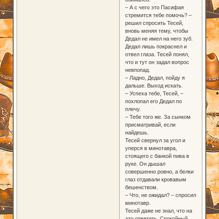
– А с чего это Пасифая
стремится тебе помочь? –
решил спросить Тесей,
вновь меняя тему, чтобы
Дедал не имел на него зуб.
Дедал лишь покраснел и
отвел глаза. Тесей понял,
что и тут он задал вопрос
невпопад.
– Ладно, Дедал, пойду я
дальше. Выход искать.
– Успеха тебе, Тесей, –
похлопал его Дедал по
плечу.
– Тебе того же. За сынком
присматривай, если
найдешь.
Тесей свернул за угол и
уперся в минотавра,
стоящего с банкой пива в
руке. Он дышал
совершенно ровно, а белки
глаз отдавали кровавым
бешенством.
– Что, не ожидал? – спросил
минотавр.
Тесей даже не знал, что на
это ответить. Спокойный