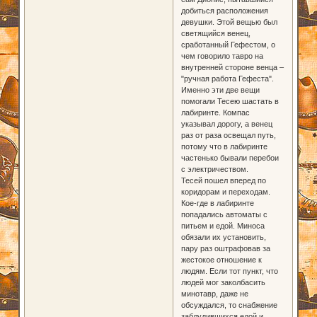
добиться расположения
девушки. Этой вещью был
светящийся венец,
сработанный Гефестом, о
чем говорило тавро на
внутренней стороне венца –
"ручная работа Гефеста".
Именно эти две вещи
помогали Тесею шастать в
лабиринте. Компас
указывал дорогу, а венец
раз от раза освещал путь,
потому что в лабиринте
частенько бывали перебои
с электричеством.
Тесей пошел вперед по
коридорам и переходам.
Кое-где в лабиринте
попадались автоматы с
питьем и едой. Миноса
обязали их установить,
пару раз оштрафовав за
жестокое отношение к
людям. Если тот пункт, что
людей мог заколбасить
минотавр, даже не
обсуждался, то снабжение
заблудившихся едой и