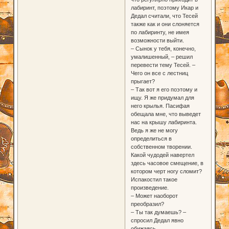
лабиринт, поэтому Икар и
Дедал считали, что Тесей
также как и они слоняется
по лабиринту, не имея
возможности выйти.
– Сынок у тебя, конечно,
умалишенный, – решил
перевести тему Тесей. –
Чего он все с лестниц
прыгает?
– Так вот я его поэтому и
ищу. Я же придумал для
него крылья. Пасифая
обещала мне, что выведет
нас на крышу лабиринта.
Ведь я же не могу
определиться в
собственном творении.
Какой чудодей навертел
здесь часовое смещение, в
котором черт ногу сломит?
Испакостил такое
произведение.
– Может наоборот
преобразил?
– Ты так думаешь? –
спросил Дедал явно
обижаясь.