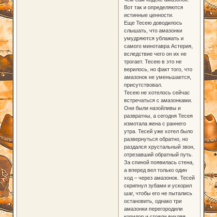
Вот так и определяются
истинные ценности.
Еще Тесею доводилось
слышать, что амазонки
умудряются ублажать и
самого минотавра Астерия,
вследствие чего он их не
трогает. Тесею в это не
верилось, но факт того, что
амазонок не уменьшается,
присутствовал.
Тесею не хотелось сейчас
встречаться с амазонками.
Они были назойливы и
развратны, а сегодня Тесея
измотала жена с раннего
утра. Тесей уже хотел было
развернуться обратно, но
раздался хрустальный звон,
отрезавший обратный путь.
За спиной появилась стена,
а вперед вел только один
ход – через амазонок. Тесей
скрипнул зубами и ускорил
шаг, чтобы его не пытались
остановить, однако три
амазонки перегородили
коридор и стояли вихляя