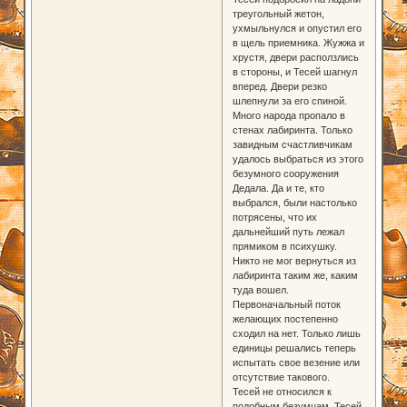
треугольный жетон,
ухмыльнулся и опустил его
в щель приемника. Жужжа и
хрустя, двери расползлись
в стороны, и Тесей шагнул
вперед. Двери резко
шлепнули за его спиной.
Много народа пропало в
стенах лабиринта. Только
завидным счастливчикам
удалось выбраться из этого
безумного сооружения
Дедала. Да и те, кто
выбрался, были настолько
потрясены, что их
дальнейший путь лежал
прямиком в психушку.
Никто не мог вернуться из
лабиринта таким же, каким
туда вошел.
Первоначальный поток
желающих постепенно
сходил на нет. Только лишь
единицы решались теперь
испытать свое везение или
отсутствие такового.
Тесей не относился к
подобным безумцам. Тесей