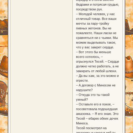
бедрами и потрясая грудью,
посредством рук.
– Молодой человек, у нас
отличный товар. Все ваши
мечты за пару-тройку
пивных жетонов. Вы не
пожалеете. Наши ласки не
сравняться ни с чьими. Мы
можем выделывать такое,
что у вас замрет сердце.
– Вот этого бы меньше
всего хотелось, –
огрызнулся Тесей. – Сердце
должно четко работать, а не
замирать от любой шлюхи.
– Да вы хам, за это можно и
огрести.
– А договор с Миносом не
нарушите?
– Откуда это ты такой
умный?
– Оставьте его в покое, –
посоветовала подошедшая
амазонка. – Я его знаю. Это
Тесей – ебарек обеих дочек
Миноса.
Тесей посмотрел на
амазонку и узнал в ней ту,