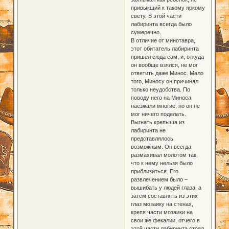
привыкший к такому яркому
свету. В этой части
лабиринта всегда было
сумеречно.
В отличие от минотавра,
этот обитатель лабиринта
пришел сюда сам, и, откуда
он вообще взялся, не мог
ответить даже Минос. Мало
того, Миносу он причинял
только неудобства. По
поводу него на Миноса
наезжали многие, но он не
мог ничего поделать.
Выгнать крепыша из
лабиринта не
представлялось
возможным. Он всегда
размахивал молотом так,
что к нему нельзя было
приблизиться. Его
развлечением было –
вышибать у людей глаза, а
затем составлять из этих
глаз мозаику на стенах,
крепя части мозаики на
свои же фекалии, отчего в
этой части лабиринта стоял