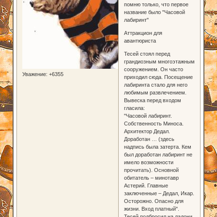
помню только, что первое
название было "Часовой
лабиринт"
Аттракцион для
авантюриста
Тесей стоял перед
грандиозным многоэтажным
сооружением. Он часто
Уважение:
+6355
приходил сюда. Посещение
лабиринта стало для него
любимым развлечением.
Вывеска перед входом
гласила:
"Часовой лабиринт.
Собственность Миноса.
Архитектор Дедал.
Доработан … (здесь
надпись была затерта. Кем
был доработан лабиринт не
имело возможности
прочитать). Основной
обитатель – минотавр
Астерий. Главные
заключенные – Дедал, Икар.
Осторожно. Опасно для
жизни. Вход платный".
Тесей подбросил на ладони