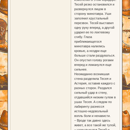
Тесей резко остановился и
развернулся лицом в
сторону минотавра. Уши
заполнил хрустальный
перезвон. Тесей выставил
одну руку вперед, а другой
ударил ее по локтевому
сгибу. Глаза
приближающегося
минотавра налились
кровью, а ноздри еще
больше стали раздуваться.
Он опустил голову рогами
вперед и ломанулся еще
сильнее.
Неожиданно возникшая
стена разделила Тесея и
Астерия, оставив каждого с
разных сторон. Раздался
сильный удар в стену,
отдавшийся низким гулом в
ушах Тесея. А следом по
лабиринту разнесся
истошно-недовольный
вопль боли и ненависти.
– Вроде так давно здесь
живет, а все такой же тупой,
– ухмыльнулся Тесей и