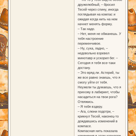
дружелюбный, – бросил
Тесей через спину, иногда
поглядывая на компас и
ожидая когда нить на нем
начнет менять форму.
– Так надо.
– Нет, меня не обманешь. У
тебя настроение
переменчивое.
– Ну, сука, ладно, –
недовольно взревел
минотавр и ускорил бег. –
Сегодня я тебя все-таки
достану.
– Это вряд ли. Астерий, ты
же все равно знаешь, что я
смогу уйти от тебя.
Неужели ты думаешь, что я
прихожу в лабиринт, чтобы
насадиться на твои рога?
Отвяжись.
– Я тебя вздеру.
– Ага, слюни подотри, –
крикнул Тесей, наконец-то
дождавшись изменений в
компасе.
Компасная нить показала
изменения в этом коридоре.