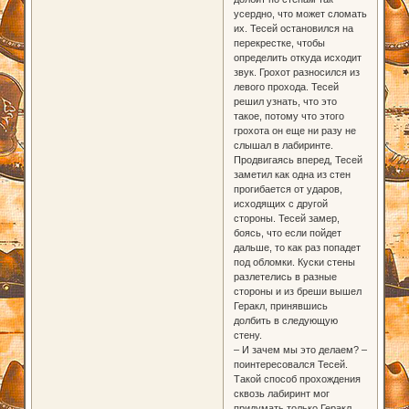
усердно, что может сломать
их. Тесей остановился на
перекрестке, чтобы
определить откуда исходит
звук. Грохот разносился из
левого прохода. Тесей
решил узнать, что это
такое, потому что этого
грохота он еще ни разу не
слышал в лабиринте.
Продвигаясь вперед, Тесей
заметил как одна из стен
прогибается от ударов,
исходящих с другой
стороны. Тесей замер,
боясь, что если пойдет
дальше, то как раз попадет
под обломки. Куски стены
разлетелись в разные
стороны и из бреши вышел
Геракл, принявшись
долбить в следующую
стену.
– И зачем мы это делаем? –
поинтересовался Тесей.
Такой способ прохождения
сквозь лабиринт мог
придумать только Геракл.