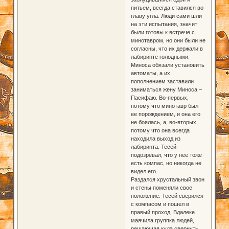
питьем, всегда ставился во
главу угла. Люди сами шли
на эти испытания, значит
были готовы к встрече с
минотавром, но они были не
согласны, что их держали в
лабиринте голодными.
Миноса обязали установить
автоматы, а их
пополнением заставили
заниматься жену Миноса –
Пасифаю. Во-первых,
потому что минотавр был
ее порождением, и она его
не боялась, а, во-вторых,
потому что она всегда
находила выход из
лабиринта. Тесей
подозревал, что у нее тоже
есть компас, но никогда не
видел его.
Раздался хрустальный звон
и стены поменяли свое
положение. Тесей сверился
с компасом и пошел в
правый проход. Вдалеке
маячила группка людей,
решающая куда свернуть.