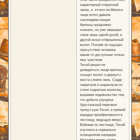
характерный отвратный
запах, и отчего на Миноса
чаще всего давила
санэпидемстанция.
Крепыш продолжал
хныкать, но уже закрывал
глаза лишь одной рукой, а
другой искал отброшенный
молот. Похоже он ощущал
присутствие человека
каким-то доступным только
ему чувством
Тесей решил не
дожидаться, когда крепыш
отыщет молот, и дернул с
места словно лань. Сзади
закричали и шарахнули по
стене поднятым молотом,
выражая недовольство тем,
что добыча упущена.
Хрустальный перезвон
тронул уши Тесея, а прямой
коридор преобразовался в
лестницу, ведущую вверх.
Взбежав по лестнице, Тесей
очутился в нормально
освещенном коридоре.
Недалеко вновь стоял