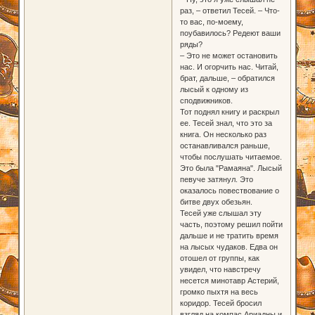
раз, – ответил Тесей. – Что-
то вас, по-моему,
поубавилось? Редеют ваши
ряды?
– Это не может остановить
нас. И огорчить нас. Читай,
брат, дальше, – обратился
лысый к одному из
сподвижников.
Тот поднял книгу и раскрыл
ее. Тесей знал, что это за
книга. Он несколько раз
останавливался раньше,
чтобы послушать читаемое.
Это была "Рамаяна". Лысый
певуче затянул. Это
оказалось повествование о
битве двух обезьян.
Тесей уже слышал эту
часть, поэтому решил пойти
дальше и не тратить время
на лысых чудаков. Едва он
отошел от группы, как
увидел, что навстречу
несется минотавр Астерий,
громко пыхтя на весь
коридор. Тесей бросил
взгляд на компас Ариадны и