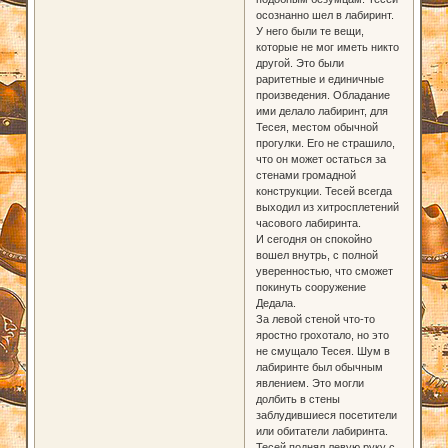
осознанно шел в лабиринт.
У него были те вещи,
которые не мог иметь никто
другой. Это были
раритетные и единичные
произведения. Обладание
ими делало лабиринт, для
Тесея, местом обычной
прогулки. Его не страшило,
что он может остаться за
стенами громадной
конструкции. Тесей всегда
выходил из хитросплетений
часового лабиринта.
И сегодня он спокойно
вошел внутрь, с полной
уверенностью, что сможет
покинуть сооружение
Дедала.
За левой стеной что-то
яростно грохотало, но это
не смущало Тесея. Шум в
лабиринте был обычным
явлением. Это могли
долбить в стены
заблудившиеся посетители
или обитатели лабиринта.
Тесей поднял левую руку с