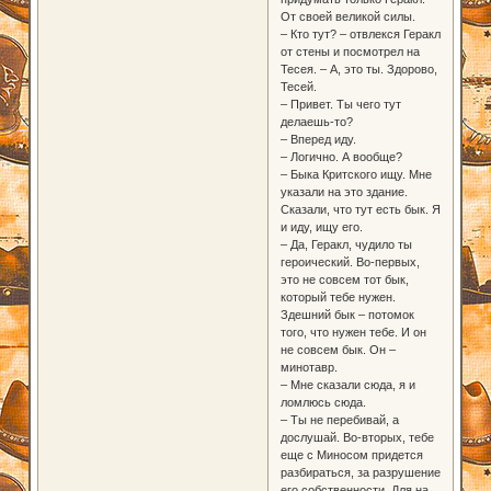
От своей великой силы.
– Кто тут? – отвлекся Геракл
от стены и посмотрел на
Тесея. – А, это ты. Здорово,
Тесей.
– Привет. Ты чего тут
делаешь-то?
– Вперед иду.
– Логично. А вообще?
– Быка Критского ищу. Мне
указали на это здание.
Сказали, что тут есть бык. Я
и иду, ищу его.
– Да, Геракл, чудило ты
героический. Во-первых,
это не совсем тот бык,
который тебе нужен.
Здешний бык – потомок
того, что нужен тебе. И он
не совсем бык. Он –
минотавр.
– Мне сказали сюда, я и
ломлюсь сюда.
– Ты не перебивай, а
дослушай. Во-вторых, тебе
еще с Миносом придется
разбираться, за разрушение
его собственности. Для на