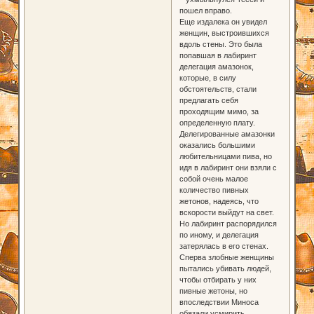
пошел вправо.
Еще издалека он увидел
женщин, выстроившихся
вдоль стены. Это была
попавшая в лабиринт
делегация амазонок,
которые, в силу
обстоятельств, стали
предлагать себя
проходящим мимо, за
определенную плату.
Делегированные амазонки
оказались большими
любительницами пива, но
идя в лабиринт они взяли с
собой очень малое
количество пивных
жетонов, надеясь, что
вскорости выйдут на свет.
Но лабиринт распорядился
по иному, и делегация
затерялась в его стенах.
Сперва злобные женщины
пытались убивать людей,
чтобы отбирать у них
пивные жетоны, но
впоследствии Миноса
обязали усмирить