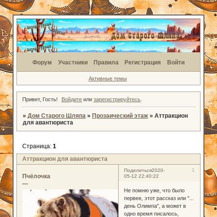
Форум
Участники
Правила
Регистрация
Войти
Активные темы
Привет, Гость!
Войдите
или
зарегистрируйтесь
.
»
Дом Старого Шляпа
»
Прозаический этаж
»
Аттракцион
для авантюриста
Страница:
1
Аттракцион для авантюриста
1
Поделиться
2020-
Пчёлочка
05-12 22:40:22
---
Не помню уже, что было
первее, этот рассказ или "...
день Олимпа", а может в
одно время писалось,