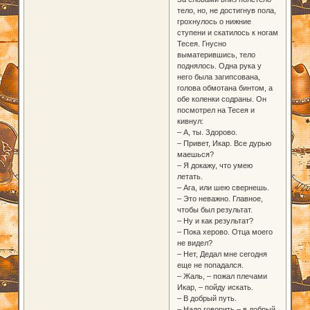
тело, но, не достигнув пола,
грохнулось о нижние
ступени и скатилось к ногам
Тесея. Гнусно
выматерившись, тело
поднялось. Одна рука у
него была загипсована,
голова обмотана бинтом, а
обе коленки содраны. Он
посмотрел на Тесея и
кивнул:
– А, ты. Здорово.
– Привет, Икар. Все дурью
маешься?
– Я докажу, что умею
летать.
– Ага, или шею свернешь.
– Это неважно. Главное,
чтобы был результат.
– Ну и как результат?
– Пока херово. Отца моего
не видел?
– Нет, Дедал мне сегодня
еще не попадался.
– Жаль, – пожал плечами
Икар, – пойду искать.
– В добрый путь.
– Надо говорить – в добрый