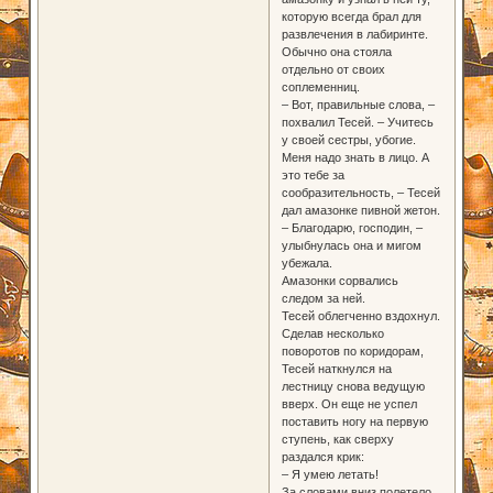
которую всегда брал для
развлечения в лабиринте.
Обычно она стояла
отдельно от своих
соплеменниц.
– Вот, правильные слова, –
похвалил Тесей. – Учитесь
у своей сестры, убогие.
Меня надо знать в лицо. А
это тебе за
сообразительность, – Тесей
дал амазонке пивной жетон.
– Благодарю, господин, –
улыбнулась она и мигом
убежала.
Амазонки сорвались
следом за ней.
Тесей облегченно вздохнул.
Сделав несколько
поворотов по коридорам,
Тесей наткнулся на
лестницу снова ведущую
вверх. Он еще не успел
поставить ногу на первую
ступень, как сверху
раздался крик:
– Я умею летать!
За словами вниз полетело