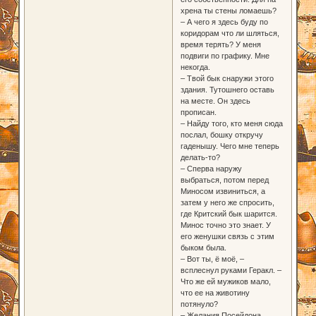
хрена ты стены ломаешь?
– А чего я здесь буду по
коридорам что ли шляться,
время терять? У меня
подвиги по графику. Мне
некогда.
– Твой бык снаружи этого
здания. Тутошнего оставь
на месте. Он здесь
прописан.
– Найду того, кто меня сюда
послал, бошку откручу
гаденышу. Чего мне теперь
делать-то?
– Сперва наружу
выбраться, потом перед
Миносом извиниться, а
затем у него же спросить,
где Критский бык шарится.
Минос точно это знает. У
его женушки связь с этим
быком была.
– Вот ты, ё моё, –
всплеснул руками Геракл. –
Что же ей мужиков мало,
что ее на животину
потянуло?
– Желания Посейдона