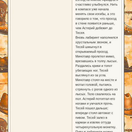
счастливо улыбнулся. Нить
в компасе уже начала
менять свои изгибы, а это
говорило о том, что проход
в стене появится раньше,
чем Астерий добежит до
Тесея.
Вновь лабиринт наполнился
хрустальным звоном, и
Тесей шмыгнул в
открываемый проход.
Минотавр пролетел мимо,
врезавшись в толпу лысых.
Раздались крики и топот
убегающих ног. Тесей
выглянул из-за угла.
Минотавр стоял на месте и
мотал головой, пытаясь
стряхнуть с рогов одного из
лысых. Тело свалилось на
пол. Астерий потоптал его
ногами и умчался прочь.
Тесей пошел дальше;
впереди стоял автомат с
пивом. Тесей залез в
карман и извлек оттуда
четырехугольную монетку.
Пиво в лабиринте можно