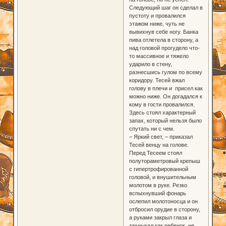
Следующий шаг он сделал в
пустоту и провалился
этажом ниже, чуть не
вывихнув себе ногу. Банка
пива отлетела в сторону, а
над головой прогудело что-
то массивное и тяжело
ударило в стену,
разнесшись гулом по всему
коридору. Тесей вжал
голову в плечи и присел как
можно ниже. Он догадался к
кому в гости провалился.
Здесь стоял характерный
запах, который нельзя было
спутать ни с чем.
– Яркий свет, – приказал
Тесей венцу на голове.
Перед Тесеем стоял
полутораметровый крепыш
с гипертрофированной
головой, и внушительным
молотом в руке. Резко
вспыхнувший фонарь
ослепил молотоносца и он
отбросил орудие в сторону,
а руками закрыл глаза и
захныкал как ребенок, не