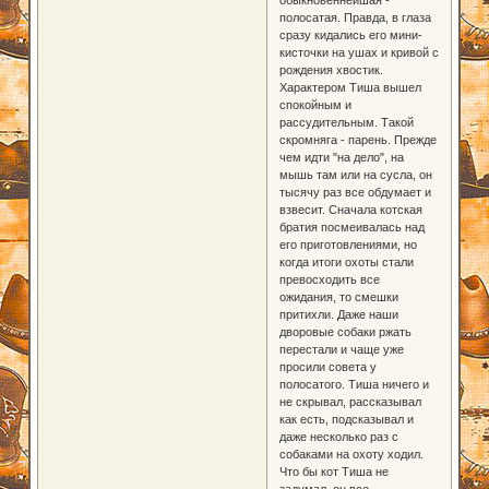
полосатая. Правда, в глаза
сразу кидались его мини-
кисточки на ушах и кривой с
рождения хвостик.
Характером Тиша вышел
спокойным и
рассудительным. Такой
скромняга - парень. Прежде
чем идти "на дело", на
мышь там или на сусла, он
тысячу раз все обдумает и
взвесит. Сначала котская
братия посмеивалась над
его приготовлениями, но
когда итоги охоты стали
превосходить все
ожидания, то смешки
притихли. Даже наши
дворовые собаки ржать
перестали и чаще уже
просили совета у
полосатого. Тиша ничего и
не скрывал, рассказывал
как есть, подсказывал и
даже несколько раз с
собаками на охоту ходил.
Что бы кот Тиша не
задумал, он все