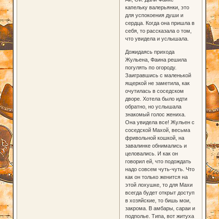
капельку валерьянки, это
для успокоения души и
сердца. Когда она пришла в
себя, то рассказала о том,
что увидела и услышала.
Дожидаясь прихода
Жульена, Фаина решила
погулять по огороду.
Заигравшись с маленькой
ящеркой не заметила, как
очутилась в соседском
дворе. Хотела было идти
обратно, но услышала
знакомый голос жениха.
Она увидела все! Жульен с
соседской Махой, весьма
фривольной кошкой, на
завалинке обнимались и
целовались. И как он
говорил ей, что подождать
надо совсем чуть-чуть. Что
как он только женится на
этой лохушке, то для Махи
всегда будет открыт доступ
в хозяйские, то бишь мои,
закрома. В амбары, сараи и
подполье. Типа, вот житуха