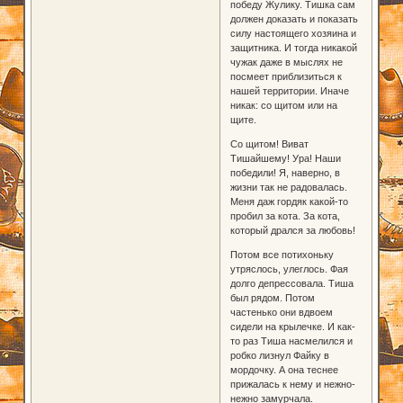
победу Жулику. Тишка сам
должен доказать и показать
силу настоящего хозяина и
защитника. И тогда никакой
чужак даже в мыслях не
посмеет приблизиться к
нашей территории. Иначе
никак: со щитом или на
щите.
Со щитом! Виват
Тишайшему! Ура! Наши
победили! Я, наверно, в
жизни так не радовалась.
Меня даж гордяк какой-то
пробил за кота. За кота,
который дрался за любовь!
Потом все потихоньку
утряслось, улеглось. Фая
долго депрессовала. Тиша
был рядом. Потом
частенько они вдвоем
сидели на крылечке. И как-
то раз Тиша насмелился и
робко лизнул Файку в
мордочку. А она теснее
прижалась к нему и нежно-
нежно замурчала.