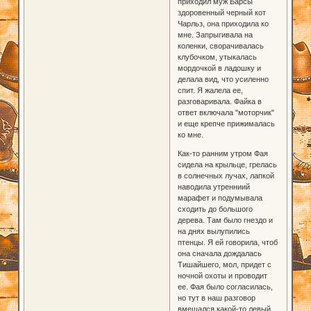
приходил муж Барсы
здоровенный черный кот
Чарльз, она приходила ко
мне. Запрыгивала на
коленки, сворачивалась
клубочком, утыкалась
мордочкой в ладошку и
делала вид, что усиленно
спит. Я жалела ее,
разговаривала. Файка в
ответ включала "моторчик"
и еще крепче прижималась
ко мне.
Как-то ранним утром Фая
сидела на крыльце, грелась
в солнечных лучах, лапкой
наводила утренниий
марафет и подумывала
сходить до большого
дерева. Там было гнездо и
на днях вылупились
птенцы. Я ей говорила, чтоб
она сначала дождалась
Тишайшего, мол, придет с
ночной охоты и проводит
ее. Фая было согласилась,
но тут в наш разговор
вмешался какой-то левый