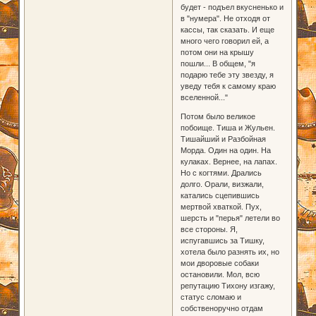
будет - подъел вкусненько и
в "нумера". Не отходя от
кассы, так сказать. И еще
много чего говорил ей, а
потом они на крышу
пошли... В общем, "я
подарю тебе эту звезду, я
уведу тебя к самому краю
вселенной..."
Потом было великое
побоище. Тиша и Жульен.
Тишайший и Разбойная
Морда. Один на один. На
кулаках. Вернее, на лапах.
Но с когтями. Дрались
долго. Орали, визжали,
катались сцепившись
мертвой хваткой. Пух,
шерсть и "перья" летели во
все стороны. Я,
испугавшись за Тишку,
хотела было разнять их, но
мои дворовые собаки
остановили. Мол, всю
репутацию Тихону изгажу,
статус сломаю и
собственоручно отдам