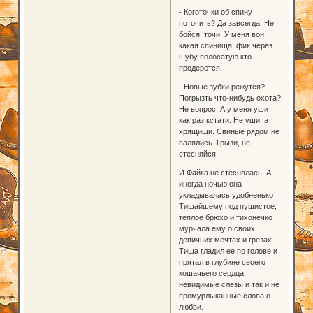
- Коготочки об спину
поточить? Да завсегда. Не
бойся, точи. У меня вон
какая спинища, фик через
шубу полосатую кто
продерется.
- Новые зубки режутся?
Погрызть что-нибудь охота?
Не вопрос. А у меня уши
как раз кстати. Не уши, а
хрящищи. Свиные рядом не
валялись. Грызи, не
стесняйся.
И Файка не стеснялась. А
иногда ночью она
укладывалась удобненько
Тишайшему под пушистое,
теплое брюхо и тихонечко
мурчала ему о своих
девичьих мечтах и грезах.
Тиша гладил ее по голове и
прятал в глубине своего
кошачьего сердца
невидимые слезы и так и не
промурлыканные слова о
любви.