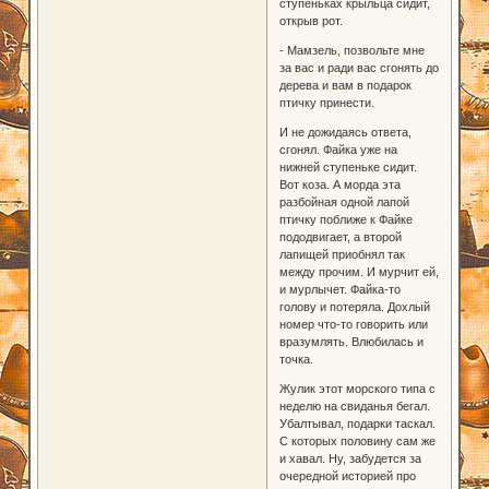
ступеньках крыльца сидит,
открыв рот.
- Мамзель, позвольте мне
за вас и ради вас сгонять до
дерева и вам в подарок
птичку принести.
И не дожидаясь ответа,
сгонял. Файка уже на
нижней ступеньке сидит.
Вот коза. А морда эта
разбойная одной лапой
птичку поближе к Файке
пододвигает, а второй
лапищей приобнял так
между прочим. И мурчит ей,
и мурлычет. Файка-то
голову и потеряла. Дохлый
номер что-то говорить или
вразумлять. Влюбилась и
точка.
Жулик этот морского типа с
неделю на свиданья бегал.
Убалтывал, подарки таскал.
С которых половину сам же
и хавал. Ну, забудется за
очередной историей про