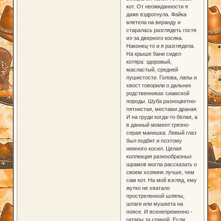
кот. От неожиданности я
даже вздрогнула. Файка
влетела на веранду и
старалась разглядеть гостя
из-за дверного косяка.
Наконец-то и я разглядела.
На крыше бани сидел
котяра: здоровый,
масластый, средней
пушистости. Голова, лапы и
хвост говорили о дальних
родственниках сиамской
породы. Шуба разноцветно-
пятнистая, местами драная.
И на груди когда-то белая, а
в данный момент грязно-
серая манишка. Левый глаз
был подбит и поэтому
немного косил. Целая
коллекция разнообразных
шрамов могла рассказать о
своем хозяине лучше, чем
сам кот. На мой взгляд, ему
жутко не хватало
простреленной шляпы,
шпаги или мушкета на
поясе. И всенепременно -
гитары за спиной. Если