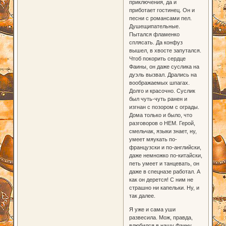
приключения, да и
приботает гостинец. Он и
песни с романсами пел.
Душещипательные.
Пытался фламенко
сплясать. Да конфуз
вышел, в хвосте запутался.
Чтоб покорить сердце
Фаины, он даже суслика на
дуэль вызвал. Дрались на
воображаемых шпагах.
Долго и красочно. Суслик
был чуть-чуть ранен и
изгнан с позором с ограды.
Дома только и было, что
разговоров о НЕМ. Герой,
смельчак, языки знает, ну,
умеет мяукать по-
французски и по-английски,
даже немножко по-китайски,
петь умеет и танцевать, он
даже в спецназе работал. А
как он дерется! С ним не
страшно ни капельки. Ну, и
так далее.
Я уже и сама уши
развесила. Мож, правда,
влюбился в нашу Фаину