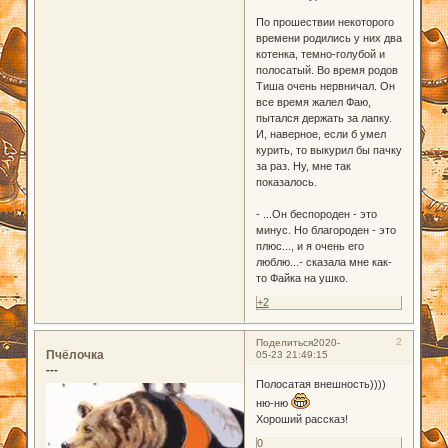
По прошествии некоторого
времени родились у них два
котенка, темно-голубой и
полосатый. Во время родов
Тиша очень нервничал. Он
все время жалел Фаю,
пытался держать за лапку.
И, наверное, если б умел
курить, то выкурил бы пачку
за раз. Ну, мне так
показалось.
- ...Он беспороден - это
минус. Но благороден - это
плюс..., и я очень его
люблю...- сказала мне как-
то Файка на ушко.
+2
2
Поделиться
2020-
Пчёлочка
05-23 21:49:15
---
Полосатая внешность))))
ню-ню
Хороший рассказ!
0