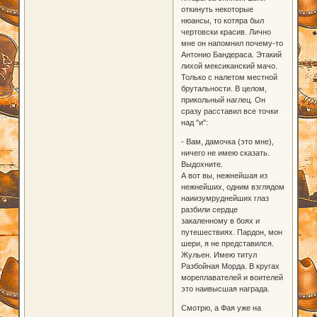
откинуть некоторые
нюансы, то котяра был
чертовски красив. Лично
мне он напомнил почему-то
Антонио Бандераса. Этакий
лихой мексиканский мачо.
Только с налетом местной
брутальности. В целом,
прикольный наглец. Он
сразу расставил все точки
над "и":
- Вам, дамочка (это мне),
ничего не имею сказать.
Выдохните.
А вот вы, нежнейшая из
нежнейших, одним взглядом
наиизумруднейших глаз
разбили сердце
закаленному в боях и
путешествиях. Пардон, мон
шери, я не представился.
Жульен. Имею титул
Разбойная Морда. В кругах
мореплавателей и воителей
это наивысшая награда.
Смотрю, а Фая уже на