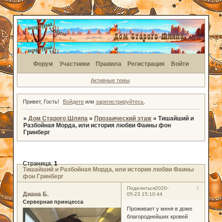
Форум
Участники
Правила
Регистрация
Войти
Активные темы
Привет, Гость!
Войдите
или
зарегистрируйтесь
.
»
Дом Старого Шляпа
»
Прозаический этаж
»
Тишайший и
Разбойная Морда, или история любви Фаины фон
Гринберг
Страница:
1
Тишайший и Разбойная Морда, или история любви Фаины
фон Гринберг
1
Поделиться
2020-
Диана Б.
05-23 15:10:44
Серверная принцесса
Проживает у меня в доме
благороднейших кровей