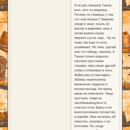
Я не раз говорила Тишке,
мол, чего ты медлишь.
Почему не скажешь о том,
что чувствуешь? Закружи,
уведи в закат, осыпь ее
мясом и вафлями, кинь к
ногам рыжую шкуру
жирного сусла, еще... Ну не
знаю, как еще-то коты
ухаживают. Не тяни, сделай
уже что-нибудь, наконец. А
Тишка только вздыхал,
смотрел грустными
глазами, звал своих друзей-
собак и отваливал в ночь.
Файка уже устала ждать.
Любовь переполняла
маленькое сердечко и
искала выхода. Но принц
никак не появлялся. Чаще
грустила, глядя на
захлебывающуюся от
счастья тетку Барсу и ее
многочисленное потомство
в коробке. Фая пыталась ей
помогать, возилась с ее
котятами. Но, когда