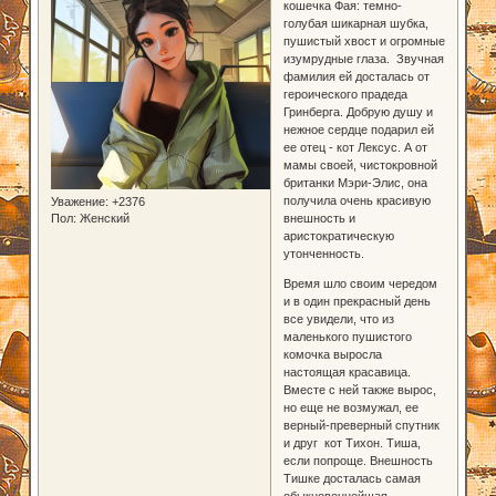
кошечка Фая: темно-
голубая шикарная шубка,
пушистый хвост и огромные
изумрудные глаза. Звучная
фамилия ей досталась от
героического прадеда
Гринберга. Добрую душу и
нежное сердце подарил ей
ее отец - кот Лексус. А от
мамы своей, чистокровной
британки Мэри-Элис, она
получила очень красивую
Уважение:
+2376
внешность и
Пол:
Женский
аристократическую
утонченность.
Время шло своим чередом
и в один прекрасный день
все увидели, что из
маленького пушистого
комочка выросла
настоящая красавица.
Вместе с ней также вырос,
но еще не возмужал, ее
верный-преверный спутник
и друг кот Тихон. Тиша,
если попроще. Внешность
Тишке досталась самая
обыкновеннейшая -