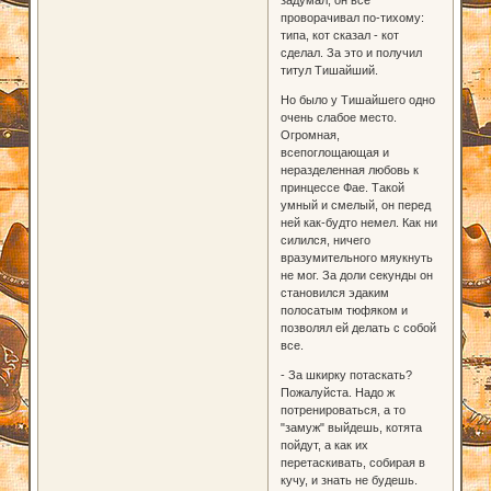
проворачивал по-тихому:
типа, кот сказал - кот
сделал. За это и получил
титул Тишайший.
Но было у Тишайшего одно
очень слабое место.
Огромная,
всепоглощающая и
неразделенная любовь к
принцессе Фае. Такой
умный и смелый, он перед
ней как-будто немел. Как ни
силился, ничего
вразумительного мяукнуть
не мог. За доли секунды он
становился эдаким
полосатым тюфяком и
позволял ей делать с собой
все.
- За шкирку потаскать?
Пожалуйста. Надо ж
потренироваться, а то
"замуж" выйдешь, котята
пойдут, а как их
перетаскивать, собирая в
кучу, и знать не будешь.