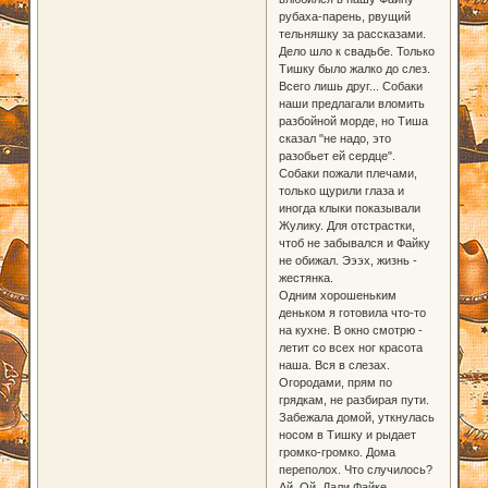
рубаха-парень, рвущий
тельняшку за рассказами.
Дело шло к свадьбе. Только
Тишку было жалко до слез.
Всего лишь друг... Собаки
наши предлагали вломить
разбойной морде, но Тиша
сказал "не надо, это
разобьет ей сердце".
Собаки пожали плечами,
только щурили глаза и
иногда клыки показывали
Жулику. Для отстрастки,
чтоб не забывался и Файку
не обижал. Эээх, жизнь -
жестянка.
Одним хорошеньким
деньком я готовила что-то
на кухне. В окно смотрю -
летит со всех ног красота
наша. Вся в слезах.
Огородами, прям по
грядкам, не разбирая пути.
Забежала домой, уткнулась
носом в Тишку и рыдает
громко-громко. Дома
переполох. Что случилось?
Ай, Ой. Дали Файке