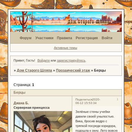
Форум
Участники
Правила
Регистрация
Войти
Активные темы
Привет, Гость!
Войдите
или
зарегистрируйтесь
.
»
Дом Старого Шляпа
»
Прозаический этаж
»
Берцы
Страница:
1
Берцы
1
Поделиться
2020-
Диана Б.
06-12 15:53:34
Серверная принцесса
Зелёные стены учебки
давили своей унылостью.
Вика, бросив ведро с
тряпкой посреди коридора,
подошла к окну. Лето вовсю