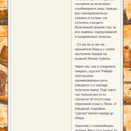
смотрела на испуганно-
улыбающееся лицо, пальцы
рук самопроизвольно
сжались в кулаки: так
хотелось съездить
Белочкиной промеж глаз за
все издёвки, подтрунивания
и казарменные приколы.
- От-ва-ли от ме-ня, -
прошипела Вика и с силой
наступила берцем на
модный Ленкин туфель.
Через час, как и следовало
ожидать, курсант Райдер
прослушала
проникновенную речь
взводного и в награду
получила наряд. Ещё через
час пришли вести из
санчасти об отсутствии
переломов и ран у Ленки. И
взводный, подобрев,
"урезал" время наряда до
обеда.
Закончив с поломойными
делами, Вика спустилась во