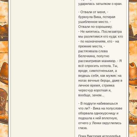
ударилась затылком о кран.
- Отвали от меня, -
буркнула Вика, потирая
ушибленное место. -
Отвали по-хорошему.
- Не кипятись. Послезавтра
мы разлетимся кто куда: кто
- по назначениям, кто - на
прежние места, -
растягивала слова
Белочкина, попутно
рассматривая маникюр. - Я
всё спросить хотела. Ты,
вроде, симпотненькая, а
ведешь себя, как мужик: на
ногах вечные берцы, даже в
личное время, стрижка
чересчур короткая и,
вообще, зачем...
- В подруги набиваешься
что ли? - Вика на полуслове
оборвала однокурсницу и
подошла к ней вплотную,
отчего у Ленки округлились
глаза.
Пока Виктория исподлобья