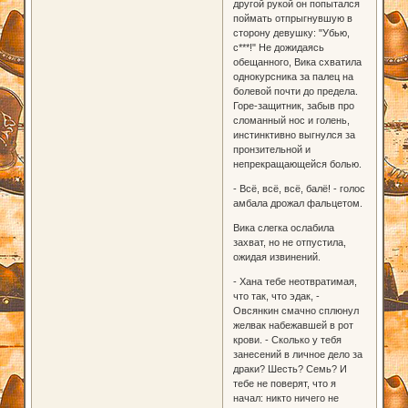
другой рукой он попытался
поймать отпрыгнувшую в
сторону девушку: "Убью,
с***!" Не дожидаясь
обещанного, Вика схватила
однокурсника за палец на
болевой почти до предела.
Горе-защитник, забыв про
сломанный нос и голень,
инстинктивно выгнулся за
пронзительной и
непрекращающейся болью.
- Всё, всё, всё, балё! - голос
амбала дрожал фальцетом.
Вика слегка ослабила
захват, но не отпустила,
ожидая извинений.
- Хана тебе неотвратимая,
что так, что эдак, -
Овсянкин смачно сплюнул
желвак набежавшей в рот
крови. - Сколько у тебя
занесений в личное дело за
драки? Шесть? Семь? И
тебе не поверят, что я
начал: никто ничего не