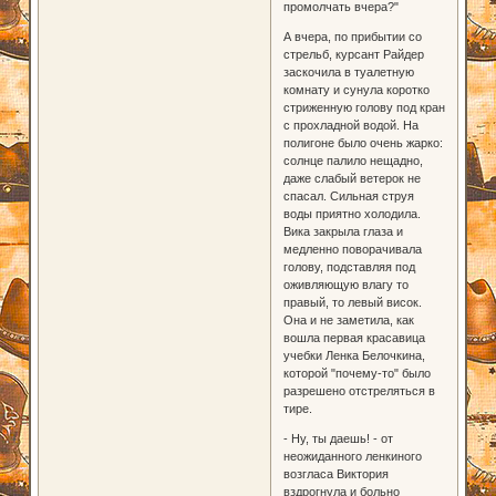
промолчать вчера?"
А вчера, по прибытии со
стрельб, курсант Райдер
заскочила в туалетную
комнату и сунула коротко
стриженную голову под кран
с прохладной водой. На
полигоне было очень жарко:
солнце палило нещадно,
даже слабый ветерок не
спасал. Сильная струя
воды приятно холодила.
Вика закрыла глаза и
медленно поворачивала
голову, подставляя под
оживляющую влагу то
правый, то левый висок.
Она и не заметила, как
вошла первая красавица
учебки Ленка Белочкина,
которой "почему-то" было
разрешено отстреляться в
тире.
- Ну, ты даешь! - от
неожиданного ленкиного
возгласа Виктория
вздрогнула и больно