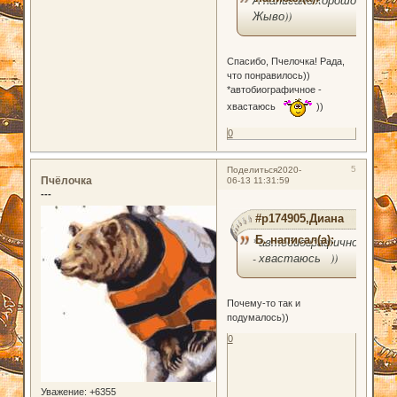
А написано хорошо!
Жыво))
Спасибо, Пчелочка! Рада,
что понравилось))
*автобиографичное -
хвастаюсь
))
0
5
Поделиться
2020-
Пчёлочка
06-13 11:31:59
---
#p174905,Диана
Б. написал(а):
*автобиографичное
- хвастаюсь ))
Почему-то так и
подумалось))
0
Уважение:
+6355