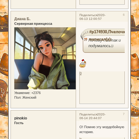
6
Поделиться
2020-
Диана Б.
06-13 12:00:57
Серверная принцесса
#p174930,Пчелочка
написал(а):
Почему-то так и
подумалось))
0
Уважение:
+2376
Пол:
Женский
7
Поделиться
2020-
pinokio
06-14 20:44:07
Гость
О! Помню эту мордобойную
историю.