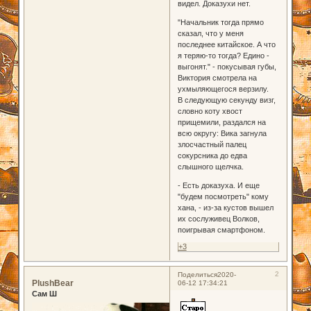
видел. Доказухи нет.
"Начальник тогда прямо
сказал, что у меня
последнее китайское. А что
я теряю-то тогда? Едино -
выгонят." - покусывая губы,
Виктория смотрела на
ухмыляющегося верзилу.
В следующую секунду визг,
словно коту хвост
прищемили, раздался на
всю округу: Вика загнула
злосчастный палец
сокурсника до едва
слышного щелчка.
- Есть доказуха. И еще
"будем посмотреть" кому
хана, - из-за кустов вышел
их сослуживец Волков,
поигрывая смартфоном.
+3
2
Поделиться
2020-
PlushBear
06-12 17:34:21
Сам Ш