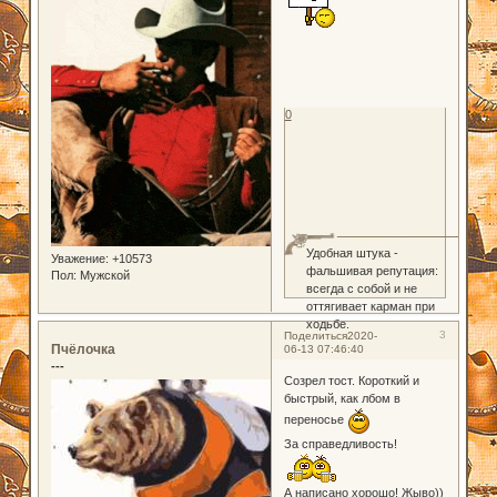
0
Удобная штука -
Уважение:
+10573
фальшивая репутация:
Пол:
Мужской
всегда с собой и не
оттягивает карман при
ходьбе.
3
Поделиться
2020-
Пчёлочка
06-13 07:46:40
---
Созрел тост. Короткий и
быстрый, как лбом в
переносье
За справедливость!
А написано хорошо! Жыво))