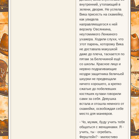
внутренний, утопающий в
зелени, дворик. Не успела
Вика присесть на скамейку,
как увидела
направляющегося к ней
верзилу Овсянкина,
неутомимого Ленкиного
ухажера. Ходили слухи, что
этот парень, которому Вика
не доставала макушкой
даже до плеча, таскается по
пятам за Белочкиной ещё
со школы. Красное лицо и
нервно подрагивающие
ноздри защитника беличьей
шкурки не предвещали
ничего хорошего, а крепко
сжатые до побелевших
костяшек кулаки говорили
сами за себя. Девушка
встала и отошла немного от
скамейки, освобождая себе
место для маневров.
- Чо, мужик, буду учить тебя
общаться с женщинами. Я -
учить, ты - огребать.
Ферштейн? - милостиво