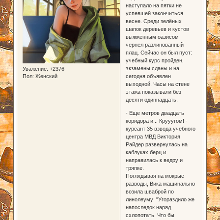
наступало на пятки не
успевшей закончиться
весне. Среди зелёных
шапок деревьев и кустов
выжженным оазисом
чернел разлинованный
плац. Сейчас он был пуст:
учебный курс пройден,
экзамены сданы и на
Уважение:
+2376
сегодня объявлен
Пол:
Женский
выходной. Часы на стене
этажа показывали без
десяти одиннадцать.
- Еще метров двадцать
коридора и... Крууугом! -
курсант 35 взвода учебного
центра МВД Виктория
Райдер развернулась на
каблуках берц и
направилась к ведру и
тряпке.
Поглядывая на мокрые
разводы, Вика машинально
возила шваброй по
линолеуму: "Угораздило же
напоследок наряд
схлопотать. Что бы