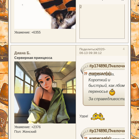
0
Уважение:
+6355
4
Поделиться
2020-
Диана Б.
06-13 09:38:12
Серверная принцесса
#p174890,Пчелочка
написал(а):
Созрел тост.
Короткий и
быстрый, как лбом в
переносье
За справедливость!
Урра!
Уважение:
+2376
#p174890,Пчелочка
Пол:
Женский
написал(а):