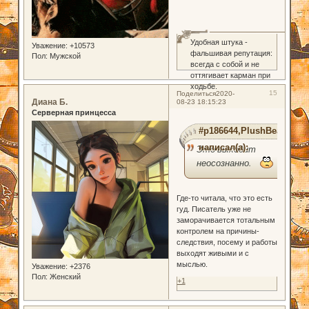
0
Удобная штука -
Уважение:
+10573
фальшивая репутация:
Пол:
Мужской
всегда с собой и не
оттягивает карман при
ходьбе.
15
Поделиться
2020-
Диана Б.
08-23 18:15:23
Серверная принцесса
#p186644,PlushBear
написал(а):
Это выходит
неосознанно.
Где-то читала, что это есть
гуд. Писатель уже не
заморачивается тотальным
контролем на причины-
следствия, посему и работы
выходят живыми и с
мыслью.
Уважение:
+2376
Пол:
Женский
+1