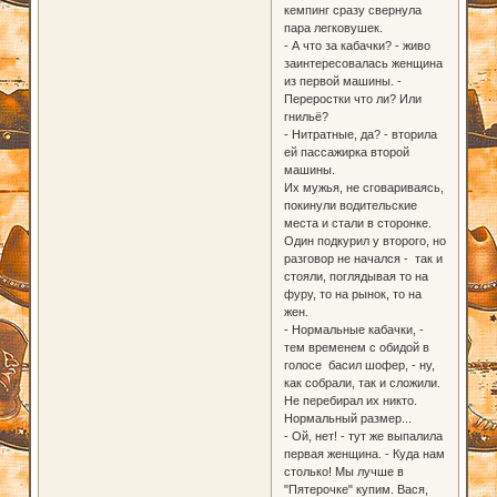
кемпинг сразу свернула
пара легковушек.
- А что за кабачки? - живо
заинтересовалась женщина
из первой машины. -
Переростки что ли? Или
гнильё?
- Нитратные, да? - вторила
ей пассажирка второй
машины.
Их мужья, не сговариваясь,
покинули водительские
места и стали в сторонке.
Один подкурил у второго, но
разговор не начался - так и
стояли, поглядывая то на
фуру, то на рынок, то на
жен.
- Нормальные кабачки, -
тем временем с обидой в
голосе басил шофер, - ну,
как собрали, так и сложили.
Не перебирал их никто.
Нормальный размер...
- Ой, нет! - тут же выпалила
первая женщина. - Куда нам
столько! Мы лучше в
"Пятерочке" купим. Вася,