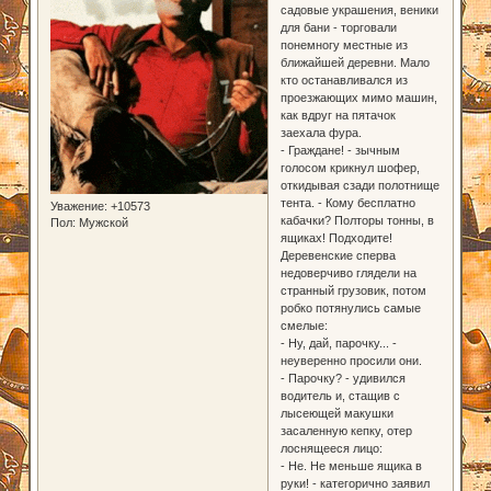
садовые украшения, веники
для бани - торговали
понемногу местные из
ближайшей деревни. Мало
кто останавливался из
проезжающих мимо машин,
как вдруг на пятачок
заехала фура.
- Граждане! - зычным
голосом крикнул шофер,
откидывая сзади полотнище
тента. - Кому бесплатно
Уважение:
+10573
кабачки? Полторы тонны, в
Пол:
Мужской
ящиках! Подходите!
Деревенские сперва
недоверчиво глядели на
странный грузовик, потом
робко потянулись самые
смелые:
- Ну, дай, парочку... -
неуверенно просили они.
- Парочку? - удивился
водитель и, стащив с
лысеющей макушки
засаленную кепку, отер
лоснящееся лицо:
- Не. Не меньше ящика в
руки! - категорично заявил