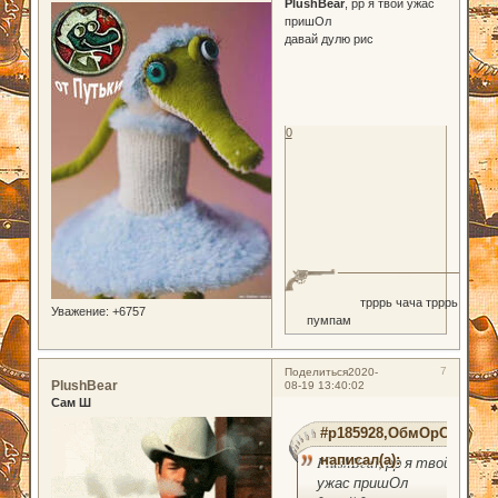
PlushBear
, рр я твой ужас
пришОл
давай дулю рис
0
трррь чача трррь
Уважение:
+6757
пумпам
7
Поделиться
2020-
PlushBear
08-19 13:40:02
Сам Ш
#p185928,ОбмОрОк
написал(а):
PlushBear, рр я твой
ужас пришОл