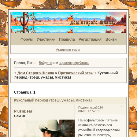
Форум
Участники
Правила
Регистрация
Войти
Активные темы
Привет, Гость!
Войдите
или
зарегистрируйтесь
.
»
Дом Старого Шляпа
»
Прозаический этаж
»
Кукольный
период (трэш, ужасы, мистика)
Страница:
1
Кукольный период (трэш, ужасы, мистика)
1
Поделиться
2020-
PlushBear
08-03 17:57:05
Сам Ш
На асфальтовом пятачке
кемпинга разложился
стихийный садоводческий
рыночек. Инвентарь,