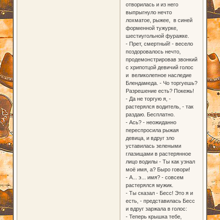
отворилась и из него
выпрыгнуло нечто
лохматое, рыжее, в синей
форменной тужурке,
шестиугольной фуражке.
- Прет, смертный! - весело
поздоровалось нечто,
продемонстрировав звонкий
с хрипотцой девичий голос
и великолепное наследие
Блендамеда. - Чо торгуешь?
Разрешение есть? Покежь!
- Да не торгую я, -
растерялся водитель, - так
раздаю. Бесплатно.
- Ась? - неожиданно
переспросила рыжая
девица, и вдруг зло
уставилась зелеными
глазищами в растерянное
лицо водилы - Ты как узнал
моё имя, а? Быро говори!
- А... э... имя? - совсем
растерялся мужик.
- Ты сказал - Бесс! Это я и
есть, - представилась Бесс
и вдруг заржала в голос:
- Теперь крышка тебе,