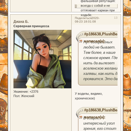
фальшивая репутация:
всегда с собой и не
0
оттягивает карман при
ходьбе.
13
Поделиться
2020-
Диана Б.
08-23 18:01:08
Серверная принцесса
#p186638,PlushBear
написал(а):
Ну.. безгрешных
людей не бывает.
Тем более, в наше
сложное время. Где-
нить да вылезет
вселенское желание
халявы, как-нить да
проявится. Это да.
Уважение:
+2376
У водилы, видимо,
Пол:
Женский
хроническое)
#p186638,PlushBear
написал(а):
В общем,
интересный угол
зрения, его стоит