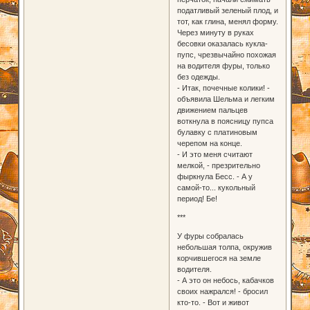
податливый зеленый плод, и
тот, как глина, менял форму.
Через минуту в руках
бесовки оказалась кукла-
пупс, чрезвычайно похожая
на водителя фуры, только
без одежды.
- Итак, почечные колики! -
объявила Шельма и легким
движением пальцев
воткнула в поясницу пупса
булавку с платиновым
черепом на конце.
- И это меня считают
мелкой, - презрительно
фыркнула Бесс. - А у
самой-то... кукольный
период! Бе!
***
У фуры собралась
небольшая толпа, окружив
корчившегося на земле
водителя.
- А это он небось, кабачков
своих нажрался! - бросил
кто-то. - Вот и живот