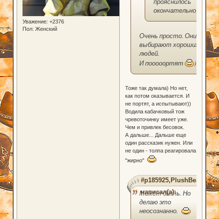
прояснилось
окончательно)))
Уважение:
+2376
Пол:
Женский
Очень просто. Они
выбирают хороших
людей.
И пооооортят
)
Тоже так думала) Но нет,
как потом оказывается. И
не портят, а испытывают))
Водила кабачковый тож
чревоточинку имеет уже.
Чем и привлек бесовок.
А дальше... Дальше еще
один рассказик нужен. Или
не один - толпа реагировала
"жирно"
#p185925,PlushBear
написал(а):
Может быть. Но
делаю это
неосознанно.