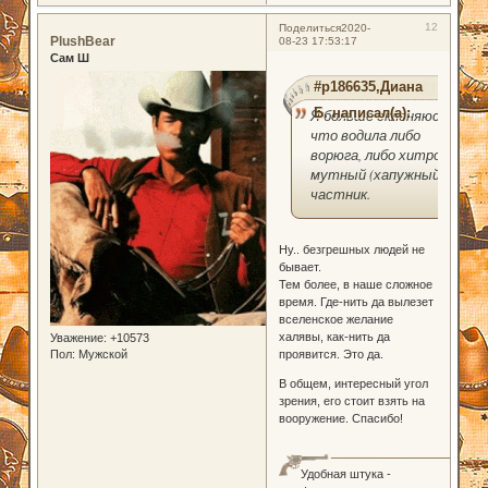
12
Поделиться
2020-
PlushBear
08-23 17:53:17
Сам Ш
#p186635,Диана
Б. написал(а):
Я больше склоняюсь,
что водила либо
ворюга, либо хитро-
мутный (хапужный)
частник.
Ну.. безгрешных людей не
бывает.
Тем более, в наше сложное
время. Где-нить да вылезет
вселенское желание
халявы, как-нить да
Уважение:
+10573
Пол:
Мужской
проявится. Это да.
В общем, интересный угол
зрения, его стоит взять на
вооружение. Спасибо!
Удобная штука -