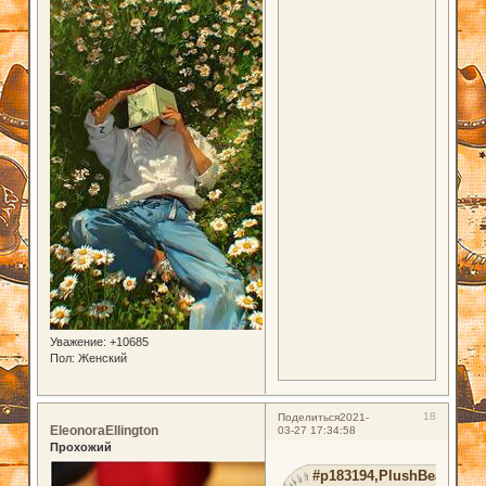
Уважение:
+10685
Пол:
Женский
18
Поделиться
2021-
EleonoraEllington
03-27 17:34:58
Прохожий
#p183194,PlushBear