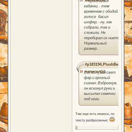
- Нормальные
кабачки, - тем
временем с обидой в
голосе басил
шофер, - ну, как
собрали, так и
сложили. Не
перебирал их никто.
Нормальный
размер...
#p183194,PlushBear
написал(а):
Его испугал свет
фар и грозный
сигнал. Вздрогнув,
он вскинул руки и
высыпал семечки
под ноги.
Там еще есть нюансы, по
тексту разбросанные
0