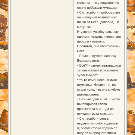
голосом, что у водителя по
спине побежали мурашки.
- С-спасибо, - пробормотал
он и получив незаметного
пинка от Бесс, добавил, - м-
матушка.
Игуменья улыбнулась ему
одними глазами, и величаво
прошла к плакату.
Прочитав, она обратилась к
Бесс:
- Помочь нужно человеку.
Возьми у него...
- Всё?! - рыжая вытаращила
зеленые глаза и раззявила
зубастый рот.
Что-то изменилось в лике
игуменьи. Незаметно, но
стало ясно, что она глубоко
разочарована.
- Возьми один ящик, - четко
выговаривая слова
произнесла она. - Да не
оскудеет рука дающего.
- С-спасибо, - снова
выдавил из себя водитель
и, рефлекторно поджимая
ногу от очередного пинка