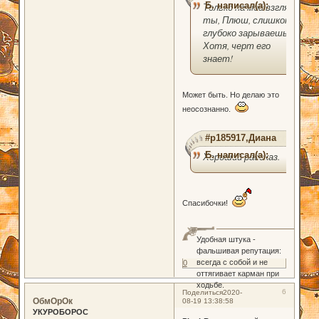
Б. написал(а):
Только на мой взгляд
ты, Плюш, слишком
глубоко зарываешь.
Хотя, черт его
знает!
Может быть. Но делаю это
неосознанно.
#p185917,Диана
Б. написал(а):
Хороший рассказ.
Спасибочки!
Удобная штука -
фальшивая репутация:
всегда с собой и не
0
оттягивает карман при
ходьбе.
6
Поделиться
2020-
ОбмОрОк
08-19 13:38:58
УКУРОБОРОС