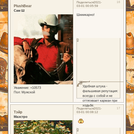
16
Поделиться
2021-
PlushBear
03-01 00:05:59
Сам Ш
Шииикарно!
0
Удобная штука -
Уважение:
+10573
фальшивая репутация:
Пол:
Мужской
всегда с собой и не
оттягивает карман при
ходьбе.
17
Поделиться
2021-
Тэйр
03-01 00:08:12
Маэстро
0