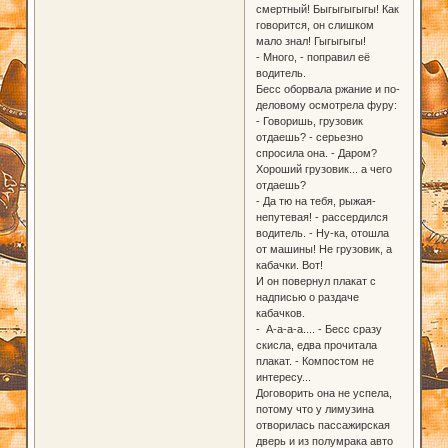
смертный! Быгыгыгыгы! Как
говорится, он слишком
мало знал! Гыгыгыгы!
- Много, - поправил её
водитель.
Бесс оборвала ржание и по-
деловому осмотрела фуру:
- Говоришь, грузовик
отдаешь? - серьезно
спросила она. - Даром?
Хороший грузовик... а чего
отдаешь?
- Да тю на тебя, рыжая-
непутевая! - рассердился
водитель. - Ну-ка, отошла
от машины! Не грузовик, а
кабачки. Вот!
И он повернул плакат с
надписью о раздаче
кабачков.
- А-а-а-а.... - Бесс сразу
скисла, едва прочитала
плакат. - Компостом не
интересу...
Договорить она не успела,
потому что у лимузина
отворилась пассажирская
дверь и из полумрака авто