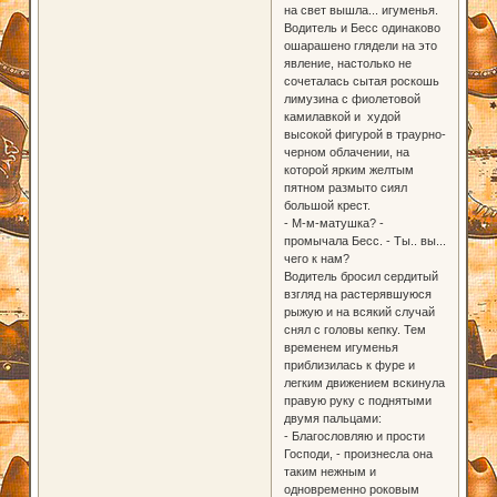
на свет вышла... игуменья.
Водитель и Бесс одинаково
ошарашено глядели на это
явление, настолько не
сочеталась сытая роскошь
лимузина с фиолетовой
камилавкой и худой
высокой фигурой в траурно-
черном облачении, на
которой ярким желтым
пятном размыто сиял
большой крест.
- М-м-матушка? -
промычала Бесс. - Ты.. вы...
чего к нам?
Водитель бросил сердитый
взгляд на растерявшуюся
рыжую и на всякий случай
снял с головы кепку. Тем
временем игуменья
приблизилась к фуре и
легким движением вскинула
правую руку с поднятыми
двумя пальцами:
- Благословляю и прости
Господи, - произнесла она
таким нежным и
одновременно роковым