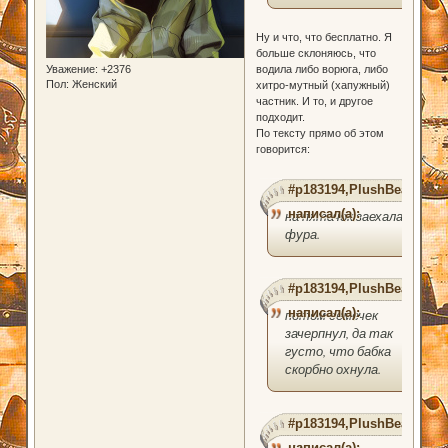
Ну и что, что бесплатно. Я
больше склоняюсь, что
Уважение:
+2376
водила либо ворюга, либо
Пол:
Женский
хитро-мутный (хапужный)
частник. И то, и другое
подходит.
По тексту прямо об этом
говорится:
#p183194,PlushBear
написал(а):
на пятачок заехала
фура.
#p183194,PlushBear
написал(а):
потом семечек
зачерпнул, да так
густо, что бабка
скорбно охнула.
#p183194,PlushBear
написал(а):