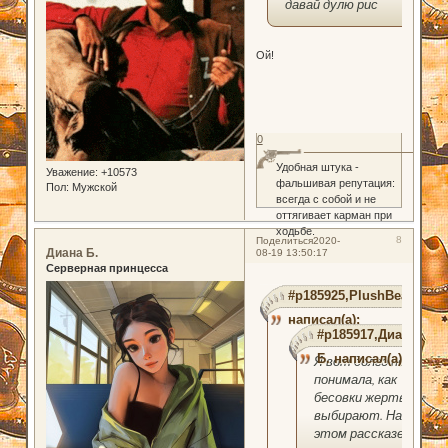
давай дулю рис
Ой!
0
Удобная штука -
Уважение:
+10573
фальшивая репутация:
Пол:
Мужской
всегда с собой и не
оттягивает карман при
ходьбе.
8
Поделиться
2020-
Диана Б.
08-19 13:50:17
Серверная принцесса
#p185925,PlushBear
написал(а):
#p185917,Диана
Б. написал(а):
Я вот долго не
понимала, как
бесовки жертв
выбирают. На
этом рассказе