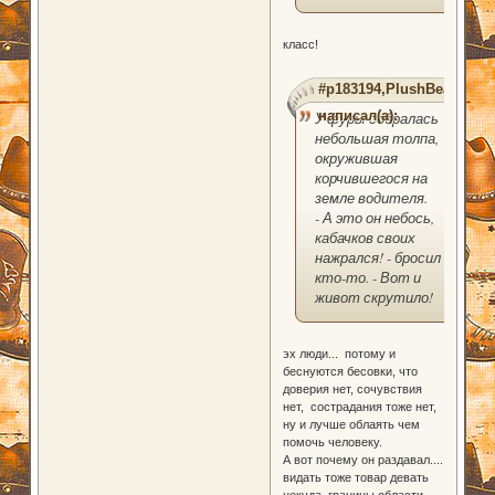
класс!
#p183194,PlushBear
написал(а):
У фуры собралась
небольшая толпа,
окружившая
корчившегося на
земле водителя.
- А это он небось,
кабачков своих
нажрался! - бросил
кто-то. - Вот и
живот скрутило!
эх люди... потому и
беснуются бесовки, что
доверия нет, сочувствия
нет, сострадания тоже нет,
ну и лучше облаять чем
помочь человеку.
А вот почему он раздавал....
видать тоже товар девать
некуда, границы области