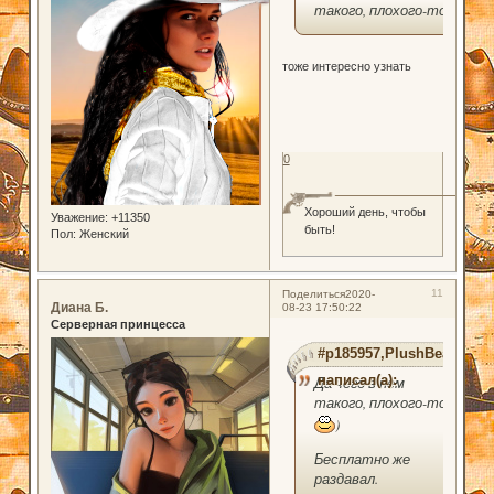
такого, плохого-то?
тоже интересно узнать
0
Хороший день, чтобы
Уважение:
+11350
быть!
Пол:
Женский
11
Поделиться
2020-
Диана Б.
08-23 17:50:22
Серверная принцесса
#p185957,PlushBear
написал(а):
Да чего в нем
такого, плохого-то?
)
Бесплатно же
раздавал.