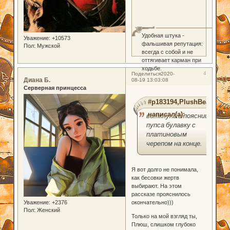
Удобная штука -
Уважение:
+10573
фальшивая репутация:
Пол:
Мужской
всегда с собой и не
оттягивает карман при
ходьбе.
4
Поделиться
2020-
Диана Б.
08-19 13:03:08
Серверная принцесса
#p183194,PlushBear
написал(а):
воткнула в поясницу
пупса булавку с
платиновым
черепом на конце.
Я вот долго не понимала,
как бесовки жертв
выбирают. На этом
рассказе прояснилось
окончательно)))
Уважение:
+2376
Пол:
Женский
Только на мой взгляд ты,
Плюш, слишком глубоко