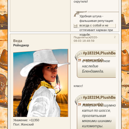
скрутило!
Удобная штука -
фальшивая репутация:
всегда с собой и не
+4
оттягивает карман при
ходьбе.
2
Поделиться
2020-
Веда
08-03 18:48:59
Рейнджер
#p183194,PlushBear
написал(а):
и великолепное
наследие
Блендамеда.
класс!
#p183194,PlushBear
написал(а):
Лимузин бесшумно
катил по шоссе,
проглатывая
мягкими шинами
Уважение:
+11350
Пол:
Женский
километры.