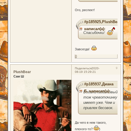
Ого, респект!
#p185925,PlushBear
написал(а):
Спасибочки!
Завсегда!
0
9
Поделиться
2020-
PlushBear
08-19 15:29:21
Сам Ш
#p185937,Диана
Б. написал(а):
Водила кабачковый
тож чревоточинку
имеет уже. Чем и
привлек бесовок.
Да чего в нем такого,
плохого-то?
)