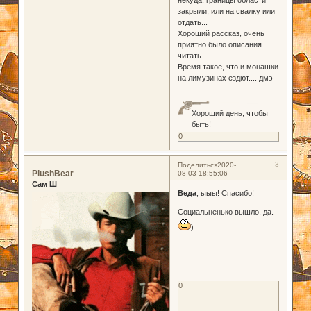
закрыли, или на свалку или
отдать...
Хороший рассказ, очень
приятно было описания
читать.
Время такое, что и монашки
на лимузинах ездют.... дмэ
Хороший день, чтобы
быть!
0
3
Поделиться
2020-
PlushBear
08-03 18:55:06
Сам Ш
Веда
, ыыы! Спасибо!
Социальненько вышло, да.
)
0