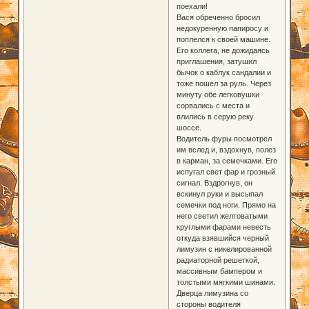
поехали!
Вася обреченно бросил
недокуренную папиросу и
поплелся к своей машине.
Его коллега, не дожидаясь
приглашения, затушил
бычок о каблук сандалии и
тоже пошел за руль. Через
минуту обе легковушки
сорвались с места и
влились в серую реку
шоссе.
Водитель фуры посмотрел
им вслед и, вздохнув, полез
в карман, за семечками. Его
испугал свет фар и грозный
сигнал. Вздрогнув, он
вскинул руки и высыпал
семечки под ноги. Прямо на
него светил желтоватыми
круглыми фарами невесть
откуда взявшийся черный
лимузин с никелированной
радиаторной решеткой,
массивным бампером и
толстыми мягкими шинами.
Дверца лимузина со
стороны водителя