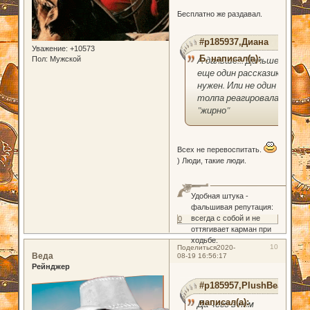
Бесплатно же раздавал.
#p185937,Диана
Уважение:
+10573
Б. написал(а):
А дальше... Дальше
Пол:
Мужской
еще один рассказик
нужен. Или не один -
толпа реагировала
"жирно"
Всех не перевоспитать.
) Люди, такие люди.
Удобная штука -
фальшивая репутация:
всегда с собой и не
0
оттягивает карман при
ходьбе.
10
Поделиться
2020-
Веда
08-19 16:56:17
Рейнджер
#p185957,PlushBear
написал(а):
Да чего в нем