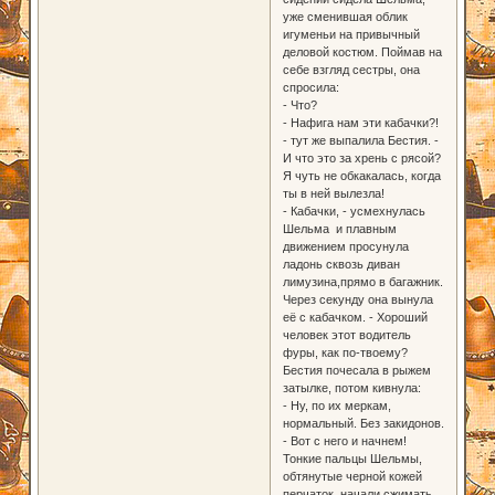
уже сменившая облик
игуменьи на привычный
деловой костюм. Поймав на
себе взгляд сестры, она
спросила:
- Что?
- Нафига нам эти кабачки?!
- тут же выпалила Бестия. -
И что это за хрень с рясой?
Я чуть не обкакалась, когда
ты в ней вылезла!
- Кабачки, - усмехнулась
Шельма и плавным
движением просунула
ладонь сквозь диван
лимузина,прямо в багажник.
Через секунду она вынула
её с кабачком. - Хороший
человек этот водитель
фуры, как по-твоему?
Бестия почесала в рыжем
затылке, потом кивнула:
- Ну, по их меркам,
нормальный. Без закидонов.
- Вот с него и начнем!
Тонкие пальцы Шельмы,
обтянутые черной кожей
перчаток, начали сжимать