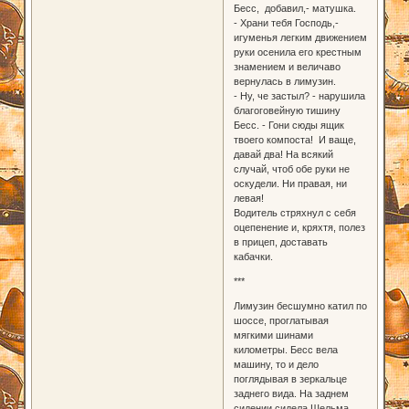
Бесс, добавил,- матушка.
- Храни тебя Господь,-
игуменья легким движением
руки осенила его крестным
знамением и величаво
вернулась в лимузин.
- Ну, че застыл? - нарушила
благоговейную тишину
Бесс. - Гони сюды ящик
твоего компоста! И ваще,
давай два! На всякий
случай, чтоб обе руки не
оскудели. Ни правая, ни
левая!
Водитель стряхнул с себя
оцепенение и, кряхтя, полез
в прицеп, доставать
кабачки.
***
Лимузин бесшумно катил по
шоссе, проглатывая
мягкими шинами
километры. Бесс вела
машину, то и дело
поглядывая в зеркальце
заднего вида. На заднем
сидении сидела Шельма,