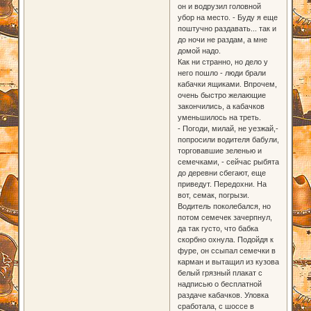
он и водрузил головной
убор на место. - Буду я еще
поштучно раздавать... так и
до ночи не раздам, а мне
домой надо.
Как ни странно, но дело у
него пошло - люди брали
кабачки ящиками. Впрочем,
очень быстро желающие
закончились, а кабачков
уменьшилось на треть.
- Погоди, милай, не уезжай,-
попросили водителя бабули,
торговавшие зеленью и
семечками, - сейчас рыбята
до деревни сбегают, еще
приведут. Передохни. На
вот, семак, погрызи.
Водитель поколебался, но
потом семечек зачерпнул,
да так густо, что бабка
скорбно охнула. Подойдя к
фуре, он ссыпал семечки в
карман и вытащил из кузова
белый грязный плакат с
надписью о бесплатной
раздаче кабачков. Уловка
сработала, с шоссе в