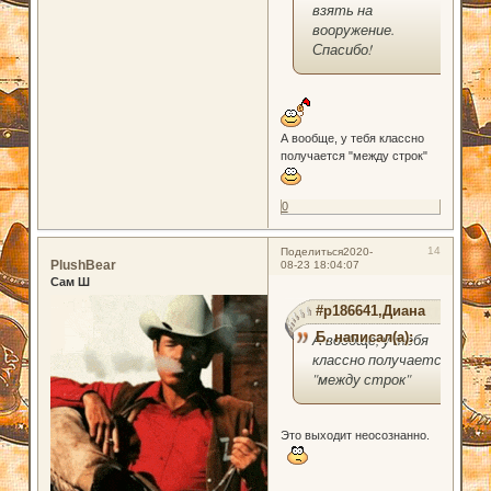
взять на
вооружение.
Спасибо!
А вообще, у тебя классно
получается "между строк"
0
14
Поделиться
2020-
PlushBear
08-23 18:04:07
Сам Ш
#p186641,Диана
Б. написал(а):
А вообще, у тебя
классно получается
"между строк"
Это выходит неосознанно.