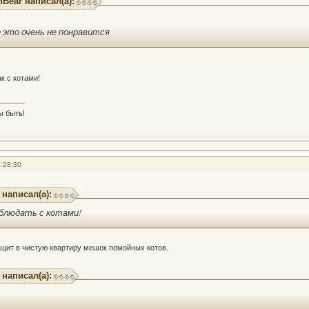
hBear написал(а):
 это очень не понравится
ак с котами!
ы быть!
:28:30
 написал(а):
аблюдать с котами!
щит в чистую квартиру мешок помойных котов.
 написал(а):