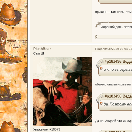
прикинь... там коты, та
Хороший день, чтоб
0
PlushBear
Поделиться
2020-08-04 23
Сам Ш
#p183496,Веда
и кто выигрыв
обычно она выигрывает
#p183496,Веда
да. Поэтому ес
Да не, Андрей это их о
Уважение:
+10573