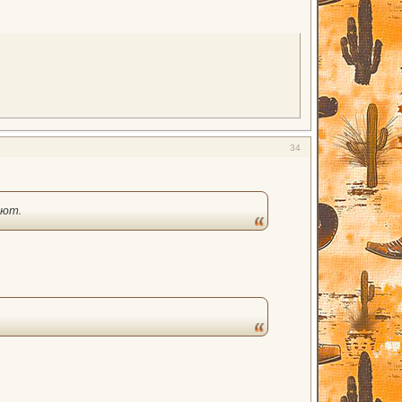
34
ают.