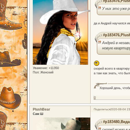
#p183476,Plus
У них это уже
да и Андрей научился им
#p183476,Plus
Андрей в незав
новую квартиру.
Уважение:
+11350
скорей всего в квартиру 
Пол:
Женский
а там как знать, что бы
Хороший день, чтоб
0
PlushBear
Поделиться
2020-08-04 23
Сам Ш
#p183480,Веда
скорей всего в 