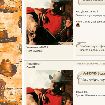
Хм.. Да не, зачем?
Они ему эту квартиру да
Кто его знает, как даль
0
Удобная штука - фа
Уважение:
+10573
всегда с собой и не
Пол:
Мужской
PlushBear
Поделиться
2020-08-04 23
Сам Ш
#p183480,Веда
да и Андрей на
Внезапно.
Думаю, Шельме это оче