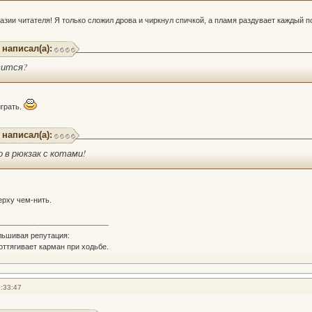
тазии читателя! Я только сложил дрова и чиркнул спичкой, а пламя раздувает каждый п
 написал(а):
вится?
играть.
 написал(а):
о в рюкзак с котами!
ерху чем-нить.
льшивая репутация:
 оттягивает карман при ходьбе.
:33:47