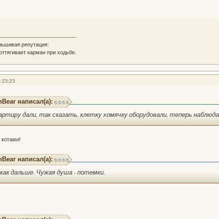
льшивая репутация:
 оттягивает карман при ходьбе.
:23:23
hBear написал(а):
артиру дали, так сказать, клетку хомячку оборудовали, теперь наблюд
 котами!
hBear написал(а):
 как дальше. Чужая душа - потемки.