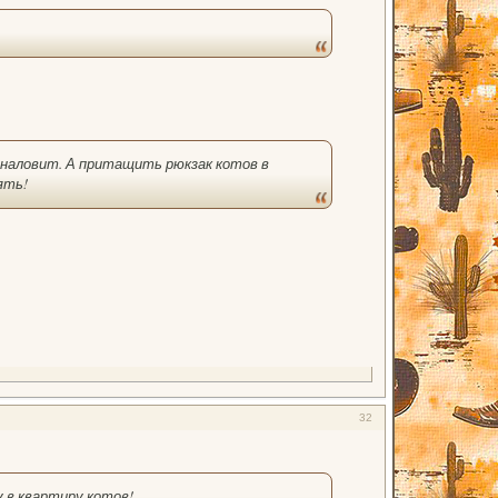
 наловит. А притащить рюкзак котов в
ять!
32
у в квартиру котов!