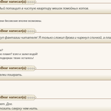
hBear написал(а):
ждый потащит в чистую квартиру мешок помойных котов.
озни бесовские вполне возможны.
hBear написал(а):
откуп фантазии читателя! Я только сложил дрова и чиркнул спичкой, а пл
ра?
о пламя? взял и залил водой!
 подкорках твоих осталось!
hBear написал(а):
делки поиграть.
hBear написал(а):
ет. Доо.
тозить сверху чем-нить.