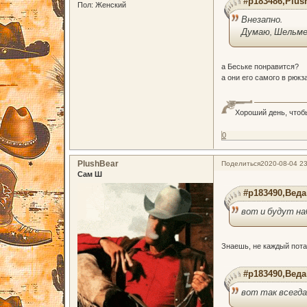
#p183486,Plus
Пол:
Женский
Внезапно.
Думаю, Шельме
а Беське понравится?
а они его самого в рюкз
Хороший день, чтоб
0
PlushBear
Поделиться
2020-08-04 23
Сам Ш
#p183490,Веда
вот и будут н
Знаешь, не каждый пота
#p183490,Веда
вот так всегда