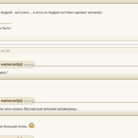
м Андрей, мутузить... а коты из Андрея когтями сделают мочалку!
ы быть!
:41:53
 написал(а):
ает?
 написал(а):
ли это козни бесовские вполне возможны.
дна большая кознь.