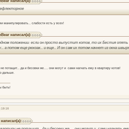
hBear написал(а):
 рефлекторное
и манипулировать... слабости есть у всех!
hBear написал(а):
идном положении: если он просто выпустит котов, то их Бестия опять
.. а потом еще рюкзак... и еще... И он сам их потом начнет из окна швыр
не потащит... да и бесовки же..... они могут и сами нагнать ему в квартиру котов!
ло дальше.
ы быть!
:19:16
 написал(а):
квартиру не потащит... да и бесовки же..... они могут и сами нагнать ем