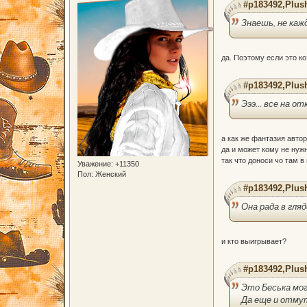
#p183492,Plus
Знаешь, не ка
да. Поэтому если это к
#p183492,Plus
Эээ... все на 
а как же фантазия авто
да и может кому не нужн
так что доноси чо там в
Уважение:
+11350
Пол:
Женский
#p183492,Plus
Она рада в гля
и кто выигрывает?
#p183492,Plus
Это Беська мог
Да еще и отму