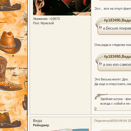
Эээ... все на откуп фан
Уважение:
+10573
#p183490,Веда
Пол:
Мужской
а Беське понра
Она рада в гляделки по
#p183490,Веда
а они его самог
Это Беська могет. Доо.
Да еще и отмутозить св
Удобная штука - фа
всегда с собой и не
0
Веда
Поделиться
2020-08-04 23
Рейнджер