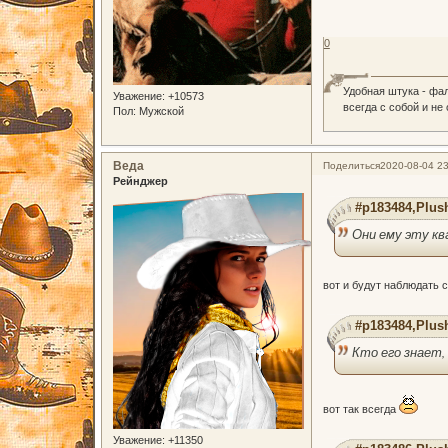
0
Удобная штука - фа
Уважение:
+10573
всегда с собой и не
Пол:
Мужской
Веда
Поделиться
2020-08-04 23
Рейнджер
#p183484,Plus
Они ему эту кв
вот и будут наблюдать с
#p183484,Plus
Кто его знает,
вот так всегда
Уважение:
+11350