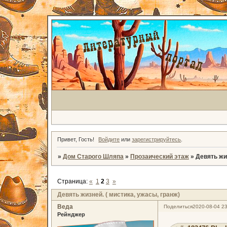
Привет, Гость!
Войдите
или
зарегистрируйтесь
.
»
Дом Старого Шляпа
»
Прозаический этаж
»
Девять жиз
Страница:
«
1
2
3
»
Девять жизней. ( мистика, ужасы, гранж)
Веда
Поделиться
2020-08-04 23
Рейнджер