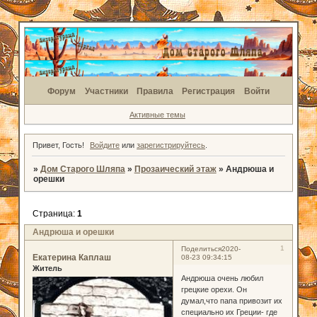
Форум
Участники
Правила
Регистрация
Войти
Активные темы
Привет, Гость!
Войдите
или
зарегистрируйтесь
.
»
Дом Старого Шляпа
»
Прозаический этаж
»
Андрюша и
орешки
Страница:
1
Андрюша и орешки
1
Поделиться
2020-
Екатерина Каплаш
08-23 09:34:15
Житель
Андрюша очень любил
грецкие орехи. Он
думал,что папа привозит их
специально их Греции- где