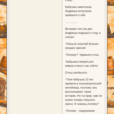
Бабушка замолчала.
Андрюша испуганна
прижался к ней.
................
Вечером того же дня
Андрюша подошел к отцу и
сказал:
-Папа,не покупай больше
грецких орехов!
-Почему? -Удивился отец.
-Бабушка говорит,они
живые,и могут нас убить!
Отец улыбнулся.
-Твоя бабушка 10 лет
провела в психиатрической
лечебнице, поэтому она
рассказывает такие
истории. Но ты прав, нам не
нужно теперь покупать
орехи. И знаешь,почему?
-Почему - недоумевая