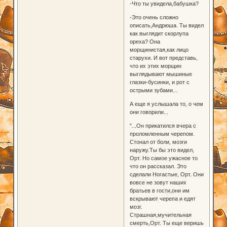
-Что ты увидела,бабушка?
-Это очень сложно
описать,Андрюша. Ты видел
как выглядит скорлупа
ореха? Она
морщинистая,как лицо
старухи. И вот представь,
что их этих морщин
выглядывают мышиные
глазки-бусинки, и рот с
острыми зубами...
А еще я услышала то, о чем
они говорили...
"...Он прикатился вчера с
проломленным черепом.
Стонал от боли, мозги
наружу.Ты бы это видел,
Орт. Но самое ужасное то
что он рассказал. Это
сделали Ногастые, Орт. Они
вовсе не зовут наших
братьев в гости,они им
вскрывают черепа и едят
мозг.
Страшная,мучительная
смерть,Орт. Ты еще веришь