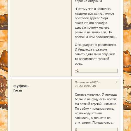
спросил Андрюша.
-Потому что я нашел за
нашими домами отличное
ореховое дерево.Черт
знает,кто его посадил
здесь,и почему мы его
раньше не замечали. Но
орехи на нем великолепны.
Отец радостно рассмеялся.
И Андрюша с ужасом
заметил,что лицо отца чем
то напоминает грецкий
орех.
+1
2
Поделиться
2020-
фуфель
08-23 10:09:45
Гость
Святые угодники. Я никогда
больше не буду есть орехи.
На всякий случай - никакие.
По сабжу - придирки есть,
но по ходу чтения
забылись, а значит и не
считаются. Понравилось.
0