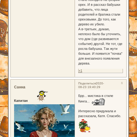
орех. И в рассказ бабушки
добавить, что лица
родителей и братика стали
ореховыми. До того, как
дерево их убило.
А в-третьих, думаю,
неплохо было бы уточнить,
что дом (где развиваются
события) другой. Не тот, где
росла бабушка. Так жути
больше. И появится "почва"
для внезапного появления
дерева.
+1
6
Поделиться
2020-
Санна
08-23 19:40:29
Брр... мистика в стиле
Капитан
Кинга...
Интересно придумала и
рассказала, Катя. Спасибо.