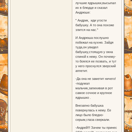
лучшие ядрышки,высыпал
их в блюдце и сказал
Андрюше:
" Андрик, иди угости
бабушку. А то она похоже
злится на нас."
И Андрюша послушно
побежал на кухню. Зайдя
туда,он увидел
бабушку,стоящую у окна
спиной к нему. Он почему-
то боялся ее позвать, и тут
у него проснулся зверский
аппетит.
-Да она не заметит ничего!
-подумал
мальчик,запихивая в рот
самое сочное и крупное
ядрышко .
Внезапно бабушка
повернулась к нему. Ее
лицо было бледно-
серым,глаза сверкали.
-Андрей!!! Зачем ты принес