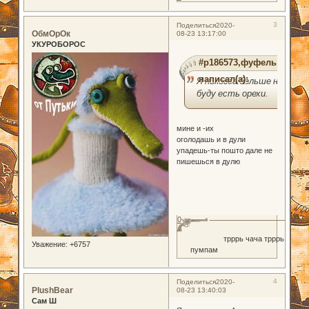
3
Поделиться
2020-
ОбмОрОк
08-23 13:17:00
УКУРОБОРОС
#p186573,фуфель
написал(а):
Я никогда больше не
буду есть орехи.
мине и -их
оголодашь и в дули
упадешь-ты пошто дале не
пишешься в дулю
0
трррь чача трррь
Уважение:
+6757
пумпам
4
Поделиться
2020-
PlushBear
08-23 13:40:03
Сам Ш