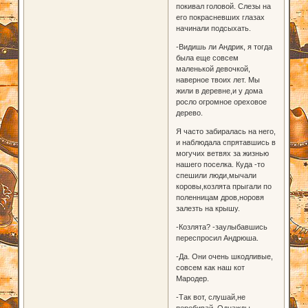
покивал головой. Слезы на
его покрасневших глазах
начинали подсыхать.
-Видишь ли Андрик, я тогда
была еще совсем
маленькой девочкой,
наверное твоих лет. Мы
жили в деревне,и у дома
росло огромное ореховое
дерево.
Я часто забиралась на него,
и наблюдала спрятавшись в
могучих ветвях за жизнью
нашего поселка. Куда -то
спешили люди,мычали
коровы,козлята прыгали по
поленницам дров,норовя
залезть на крышу.
-Козлята? -заулыбавшись
переспросил Андрюша.
-Да. Они очень шкодливые,
совсем как наш кот
Мародер.
-Так вот, слушай,не
перебивай. Однажды