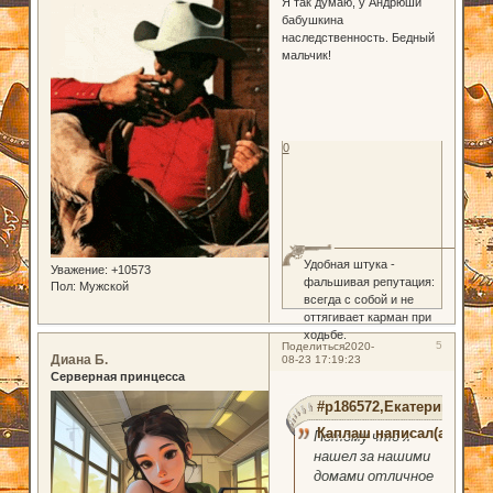
Я так думаю, у Андрюши
бабушкина
наследственность. Бедный
мальчик!
0
Удобная штука -
Уважение:
+10573
фальшивая репутация:
Пол:
Мужской
всегда с собой и не
оттягивает карман при
ходьбе.
5
Поделиться
2020-
Диана Б.
08-23 17:19:23
Серверная принцесса
#p186572,Екатерина
Каплаш написал(а):
Потому что я
нашел за нашими
домами отличное