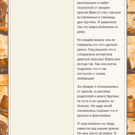
выпотрошен и набит
скорлупой от грецких
орехов.Вместо глаз торчали
вставленные в глазницы
два прутика. Я закричала
так,что мама выбежала из
дому.
Но увидев мишку она не
поверила,что это сделали
орехи. Она решила что я
специально испортила
дорогую игрушку! Взрослые
всегда так. Как она могла
подумать что я так
поступлю с своим
любимцем!
За обедом я отказывалась
от орехов, и умоляла
родителей и моего братика
не есть и не срывать их
больше. Но надо мной
посмеялись,сказали что я
врушка и фантазерка.
Я чувствовала что беда
нависла над нашим домом.
Но мне никто не верил. И