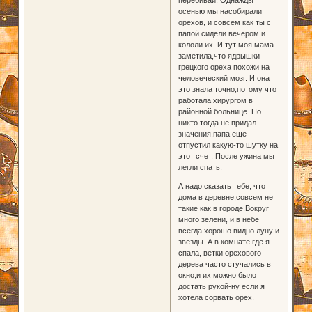
осенью мы насобирали
орехов, и совсем как ты с
папой сидели вечером и
кололи их. И тут моя мама
заметила,что ядрышки
грецкого ореха похожи на
человеческий мозг. И она
это знала точно,потому что
работала хирургом в
районной больнице. Но
никто тогда не придал
значения,папа еще
отпустил какую-то шутку на
этот счет. После ужина мы
легли спать.
А надо сказать тебе, что
дома в деревне,совсем не
такие как в городе.Вокруг
много зелени, и в небе
всегда хорошо видно луну и
звезды. А в комнате где я
спала, ветки орехового
дерева часто стучались в
окно,и их можно было
достать рукой-ну если я
хотела сорвать орех.