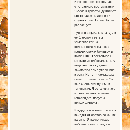
И вот ночью я проснулась
от странного постукивания.
Я села в кровати, думая что
кто то залез на дерево и
стучит в окно.Но оно было
распахнуто.
Луна освещала комнату, и в
ее блеклом свете я
заметила как на
подоконнике лежат два
грецких ореха- большой и
поменьше.Я соскочила с
кровати и подбежала к окну-
ведь это такая удача-
лакомство само упало мне
в руки. Но тут я услышала
какой то тихий голосок.Он
был очень скрипучим, и
тоненьким. Я остановилась
и стала искать глазами
говорящего, попутно
прислушиваясь.
И вдруг я поняла,что голоса
исходят от орехов,лежащих
на окне. Я наклонилась
поближе к ним и увидела...