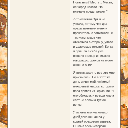
Ногастым? Месть... Месть,
ее черед настал. Но
вначале предупредим."
-Что ответил Орт я не
узнала, потому что два
ореха заметили меня и
пронзительно завизжали. Я
так испугалась что
отскочила в сторону, упала
и ударилась головой. Когда
я пришла в себя уже
взошло солнце и никаких
говорящих орехов на моем
окне не было.
Я подумала что все это мне
приснилось. Но в этот же
день исчез мой любимый
плюшевый мишка, которого
папа привез из Германии. Я
его обожала, и всегда клала
спать с собой,а тут он
исчез.
Я искала его несколько
дней,пока не нашла у
корней орехового дерева.
Он был весь истерзан,