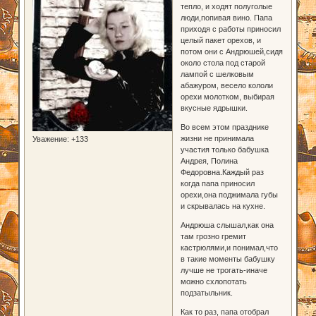
тепло, и ходят полуголые
люди,попивая вино. Папа
приходя с работы приносил
целый пакет орехов, и
потом они с Андрюшей,сидя
около стола под старой
лампой с шелковым
абажуром, весело кололи
орехи молотком, выбирая
вкусные ядрышки.
Во всем этом празднике
жизни не принимала
Уважение:
+133
участия только бабушка
Андрея, Полина
Федоровна.Каждый раз
когда папа приносил
орехи,она поджимала губы
и скрывалась на кухне.
Андрюша слышал,как она
там грозно гремит
кастрюлями,и понимал,что
в такие моменты бабушку
лучше не трогать-иначе
можно схлопотать
подзатыльник.
Как то раз, папа отобрал