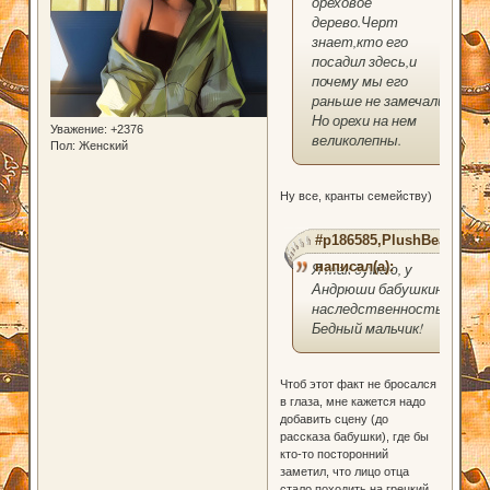
ореховое
дерево.Черт
знает,кто его
посадил здесь,и
почему мы его
раньше не замечали.
Но орехи на нем
Уважение:
+2376
великолепны.
Пол:
Женский
Ну все, кранты семейству)
#p186585,PlushBear
написал(а):
Я так думаю, у
Андрюши бабушкина
наследственность.
Бедный мальчик!
Чтоб этот факт не бросался
в глаза, мне кажется надо
добавить сцену (до
рассказа бабушки), где бы
кто-то посторонний
заметил, что лицо отца
стало походить на грецкий