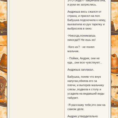
ЭТО сюда?! -закричала она,
и руки ее затряслись.
Андрюша весь сжался от
страха, и присел на пол.
Бабушка подскочила к нему,
выхватила из рук тарелку и
выбросила в окно.
-Никогда,понимаешь
никогда!!! Не ешь их!
-Кого их? - не понял
мальчик.
- Пойми, Андрик, они не
еда...они все чувствуют...
Андрюша заплакал.
Бабушка, поняв что внук
напуган,обняла его за
плечи, и вытерев мальчику
слезы ,подвела к столу и
усадила на видавший виды
табурет.
-Я расскажу тебе,кто они на
самом деле.
Андрик утвердительно