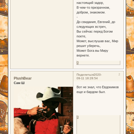
настоящий задор,
В чем-то призрачном,
добром, знакомом.
-
До свидания, Евгений, до
следующих встреч,
Вы сейчас перед Богом
поете,
Может, выслушав вас, Мир
решит уберечь,
Может Бога вы Миру
вернете.
0
2
Поделиться
2020-
PlushBear
09-11 18:28:54
Сам Ш
Вот не знал, что Евдокимов
еще и бардом был.
0