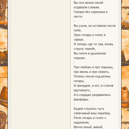
Вы пол жизни своей
отдавали словам,
Говорю без сарказма и
лести.
-
Вы ушли, но оставили после
себя,
Звук гитары и голос в
эфире,
И теперь где-то там, вновь
струну теребя,
Вы поете в душевном
порыве.
-
Про любовь и про тюрьмы,
про жизнь и про смерть,
Пелись песни под ритмы
гитары,
И аккордов, и нот, и стихов
круговерть,
А в сердцах раздавались
фанфары.
-
Будем слушать чуть
сбивчивый ваш перебор,
Ритм гитары и голос с
надломом,
Вечно юный, живой,