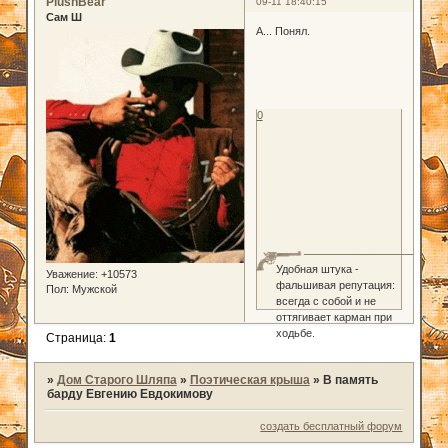
PlushBear
09-11 18:40:15
Сам Ш
А... Понял.
0
Удобная штука -
Уважение:
+10573
фальшивая репутация:
Пол:
Мужской
всегда с собой и не
оттягивает карман при
ходьбе.
Страница:
1
»
Дом Старого Шляпа
»
Поэтическая крыша
»
В память
барду Евгению Евдокимову
создать бесплатный форум