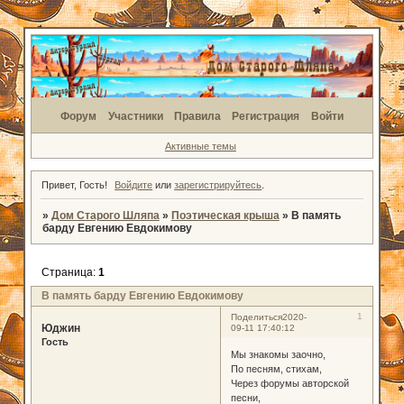
Форум
Участники
Правила
Регистрация
Войти
Активные темы
Привет, Гость!
Войдите
или
зарегистрируйтесь
.
»
Дом Старого Шляпа
»
Поэтическая крыша
»
В память
барду Евгению Евдокимову
Страница:
1
В память барду Евгению Евдокимову
1
Поделиться
2020-
Юджин
09-11 17:40:12
Гость
Мы знакомы заочно,
По песням, стихам,
Через форумы авторской
песни,