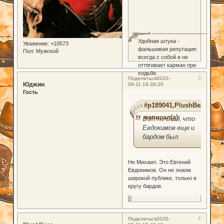
Удобная штука -
Уважение:
+10573
фальшивая репутация:
Пол:
Мужской
всегда с собой и не
оттягивает карман при
ходьбе.
3
Поделиться
2020-
Юджин
09-11 18:39:20
Гость
#p189041,PlushBear
написал(а):
Вот не знал, что
Евдокимов еще и
бардом был.
Не Михаил. Это Евгений
Евдокимов. Он не знаом
широкой публике, только в
кругу бардов.
0
4
Поделиться
2020-