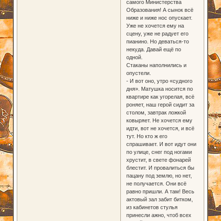
самого Министерства
Образования! А сынок всё
ниже и ниже нос опускает.
Уже не хочется ему на
сцену, уже не радует его
пианино. Но деваться-то
некуда. Давай ещё по
одной.
Стаканы наполнились и
опустели.
- И вот оно, утро «судного
дня». Матушка носится по
квартире как угорелая, всё
роняет, наш герой сидит за
столом, завтрак ложкой
ковыряет. Не хочется ему
идти, вот не хочется, и всё
тут. Но кто ж его
спрашивает. И вот идут они
по улице, снег под ногами
хрустит, в свете фонарей
блестит. И провалиться бы
пацану под землю, но нет,
не получается. Они всё
равно пришли. А там! Весь
актовый зал забит битком,
из кабинетов стулья
принесли ажно, чтоб всех