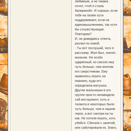
любимым, а не «мама
хочет, чтоб я стала
балериной». И хорошо, если
тебя на твоём пути
поддерживают, если не
единомышленники, так хотя
бы сочувствующие.
Повторим?
И, не дожидаясь ответа,
разлил по новой.
- Ты вот послушай, чего я
расскажу. Жил-был, значит,
мальчик. Не особо
одарённый, но свезло ему
чуть больше, чем многим
его сверстникам. Ему
нравилось играть на
пианино, куда его
определила матушка.
Другие мальчишки в его
группе просто ненавидели
сей инструмент, хоть и
таланта в некоторых было
чуть больше, чем в нашем
герое, а вот смотри-ка ты
как. Не хотели играть, хоть
убейся. Сбегали с занятий,
или саботировали их, благо,