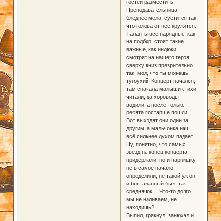
гостей разместить.
Преподавательница
бледнее мела, суетится так,
что голова от неё кружится.
Таланты все нарядные, как
на подбор, стоят такие
важные, как индюки,
смотрят на нашего героя
сверху вниз презрительно
так, мол, что ты можешь,
тугоухий. Концерт начался,
там сначала малыши стихи
читали, да хороводы
водили, а после только
ребята постарше пошли.
Вот выходят они один за
другим, а мальчонка наш
всё сильнее духом падает.
Ну, понятно, что самых
звёзд на конец концерта
придержали, но и парнишку
не в самое начало
определили, не такой уж он
и бесталанный был, так
среднячок… Что-то долго
мы не наливаем, не
находишь?
Выпил, крякнул, занюхал и