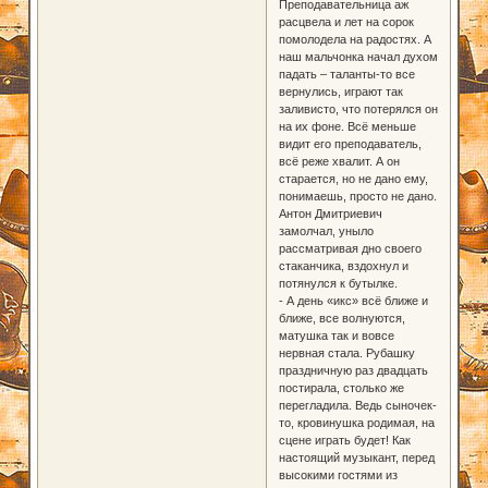
Преподавательница аж
расцвела и лет на сорок
помолодела на радостях. А
наш мальчонка начал духом
падать – таланты-то все
вернулись, играют так
заливисто, что потерялся он
на их фоне. Всё меньше
видит его преподаватель,
всё реже хвалит. А он
старается, но не дано ему,
понимаешь, просто не дано.
Антон Дмитриевич
замолчал, уныло
рассматривая дно своего
стаканчика, вздохнул и
потянулся к бутылке.
- А день «икс» всё ближе и
ближе, все волнуются,
матушка так и вовсе
нервная стала. Рубашку
праздничную раз двадцать
постирала, столько же
перегладила. Ведь сыночек-
то, кровинушка родимая, на
сцене играть будет! Как
настоящий музыкант, перед
высокими гостями из