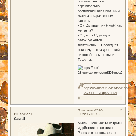
осколки стекла и
стремительно
расползающаяся под ними
лужица с характерным
запахом.
- Ох, Дмитрич, ну ё моё! Как
же так, а?
- Эх, ё… - С досадой
вздохнул Антон
Дмитриевич, – Последняя
была. Ну что за день такой,
ни поработать, не выпить.
Тьфу ты…
https://oldhats.ru/viewtopic.php?
id=300 … =6#p279669
0
2
Поделиться
2020-
PlushBear
09-22 17:01:58
Сам Ш
Мммм... Мне как-то остроты
и действия не хватило.
Рассказ в пересказе это