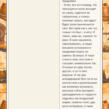
продолжил.
- И вот, вот его очередь. На
трясущихся ногах выходит
он сцену, садиться на
табуреточку, и только
начинает играть, как вдруг!
Вдруг резко выключается
свет. Вот прям как у нас тут,
только что был – и нету. И
темно, зима же, темнеет-то
рано. В зале зашумели,
заволновались, а пацан
внезапно успокоился и
продолжил играть по
памяти. Вслепую. И тише
стало в зале, все сели и
слушают, внимательно так.
Отыграл он одну песню,
другую, а тут и свет
вернули. И так ему
аплодировали! Все гости на
ноги встали и рукоплескали
как великому музыканту,
матушка слёзы вытирает,
преподаватель от гордости
надулась как воздушный
шарик, таланты стоят, дар
речи потерявши, и такие