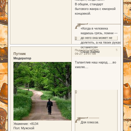
В общем, стандарт
бытового жанра с юморной
концовкой.
«Когда в человека
кидаешь грязь, помни —
до него она может не
0
долететь, а на твоих руках
останется»
5
Поделиться
2020-
Омар Хайям
Путник
09-27 14:07:08
Модератор
Талантлив наш народ......во
хмелю....
0
Для плюсов.
Уважение:
+8134
Пол:
Мужской