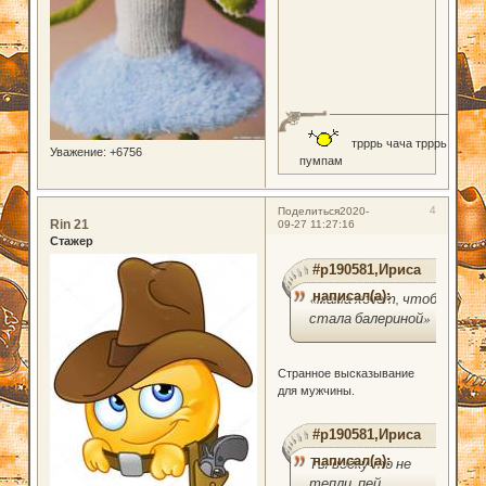
трррь чача трррь
Уважение:
+6756
пумпам
4
Поделиться
2020-
Rin 21
09-27 11:27:16
Стажер
#p190581,Ириса
написал(а):
«мама хочет, чтоб я
стала балериной»
Странное высказывание
для мужчины.
#p190581,Ириса
написал(а):
Ты водку-то не
тепли, пей