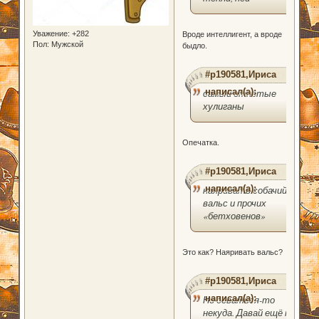
Уважение:
+282
Вроде интеллигент, а вроде
Пол:
Мужской
быдло.
#p190581,Ириса
написал(а):
самый отпетые
хулиганы
Опечатка.
#p190581,Ириса
написал(а):
наяривать собачий
вальс и прочих
«бетховенов»
Это как? Наяривать вальс?
#p190581,Ириса
написал(а):
Но деваться-то
некуда. Давай ещё по