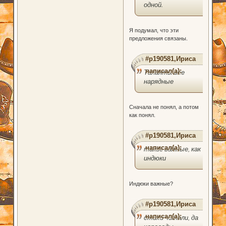
одной.
Я подумал, что эти
предложения связаны.
#p190581,Ириса
написал(а):
Таланты все
нарядные
Сначала не понял, а потом
как понял.
#p190581,Ириса
написал(а):
такие важные, как
индюки
Индюки важные?
#p190581,Ириса
написал(а):
стихи читали, да