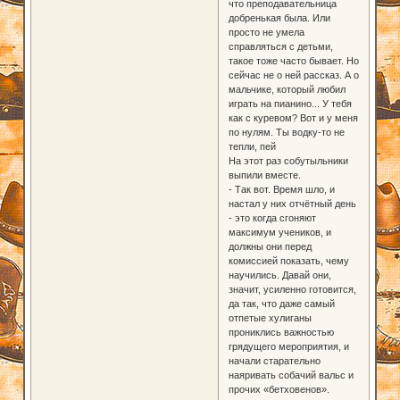
что преподавательница
добренькая была. Или
просто не умела
справляться с детьми,
такое тоже часто бывает. Но
сейчас не о ней рассказ. А о
мальчике, который любил
играть на пианино... У тебя
как с куревом? Вот и у меня
по нулям. Ты водку-то не
тепли, пей
На этот раз собутыльники
выпили вместе.
- Так вот. Время шло, и
настал у них отчётный день
- это когда сгоняют
максимум учеников, и
должны они перед
комиссией показать, чему
научились. Давай они,
значит, усиленно готовится,
да так, что даже самый
отпетые хулиганы
прониклись важностью
грядущего мероприятия, и
начали старательно
наяривать собачий вальс и
прочих «бетховенов».