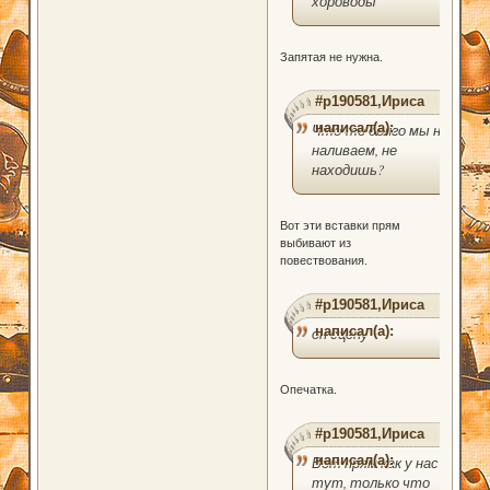
хороводы
Запятая не нужна.
#p190581,Ириса
написал(а):
Что-то долго мы не
наливаем, не
находишь?
Вот эти вставки прям
выбивают из
повествования.
#p190581,Ириса
написал(а):
он сцену
Опечатка.
#p190581,Ириса
написал(а):
Вот прям как у нас
тут, только что