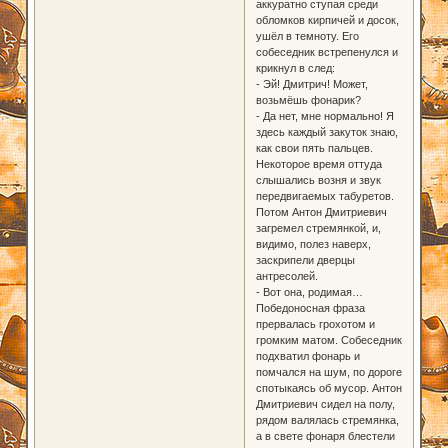
аккуратно ступая среди
обломков кирпичей и досок,
ушёл в темноту. Его
собеседник встрепенулся и
крикнул в след:
- Эй! Дмитрич! Может,
возьмёшь фонарик?
- Да нет, мне нормально! Я
здесь каждый закуток знаю,
как свои пять пальцев.
Некоторое время оттуда
слышались возня и звук
передвигаемых табуретов.
Потом Антон Дмитриевич
загремел стремянкой, и,
видимо, полез наверх,
заскрипели дверцы
антресолей.
- Вот она, родимая…
Победоносная фраза
прервалась грохотом и
громким матом. Собеседник
подхватил фонарь и
помчался на шум, по дороге
спотыкаясь об мусор. Антон
Дмитриевич сидел на полу,
рядом валялась стремянка,
а в свете фонаря блестели