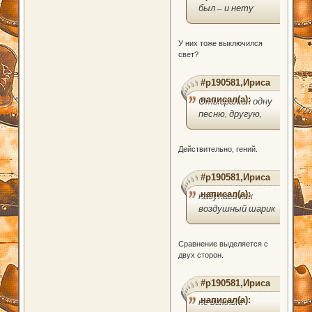
был – и нету
У них тоже выключился
свет?
#p190581,Ириса
написал(а):
Отыграл он одну
песню, другую,
Действительно, гений.
#p190581,Ириса
написал(а):
надулась как
воздушный шарик
Сравнение выделяется с
двух сторон.
#p190581,Ириса
написал(а):
не важные