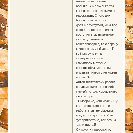
жалкие, и не важные
больше. А мальчонке так
хорошо стало, словами не
рассказать. С того дня
больше никто его не
дразнил тугоухим, и на все
концерты он выходил. И
поступил в музыкальное
училище, потом в
консерваторию, всю страну
с концертами объехал. И
всё как он мечтал
складывалось, но
случилась в стране
перестройка, и стал наш
музыкант никому не нужен
нафиг. Эх…
Антон Дмитриевич разлил
остатки водки, на всякий
случай потряс хорошенько
стеклотару.
- Смотри-ка, кончилась. Ну,
света всё равно нет, и
работать мы не сможем,
пойду ещё достану. У меня
тут припрятана, как раз на
такой случай.
Он кряхтя поднялся, и,