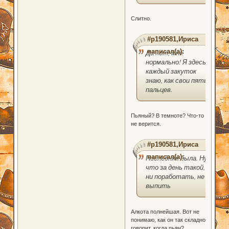
Слитно.
#p190581,Ириса
написал(а):
Да нет, мне
нормально! Я здесь
каждый закуток
знаю, как свои пять
пальцев.
Пьяный? В темноте? Что-то
не верится.
#p190581,Ириса
написал(а):
Последняя была. Ну
что за день такой,
ни поработать, не
выпить
Алкота полнейшая. Вот не
понимаю, как он так складно
говорит, когда пьян?