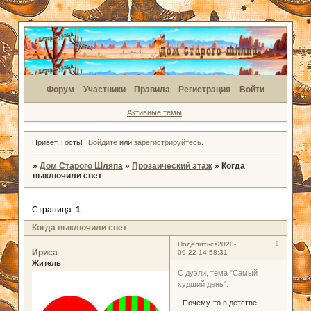
Форум
Участники
Правила
Регистрация
Войти
Активные темы
Привет, Гость!
Войдите
или
зарегистрируйтесь
.
»
Дом Старого Шляпа
»
Прозаический этаж
»
Когда
выключили свет
Страница:
1
Когда выключили свет
1
Поделиться
2020-
Ириса
09-22 14:58:31
Житель
С дуэли, тема "Самый
худший день".
- Почему-то в детстве