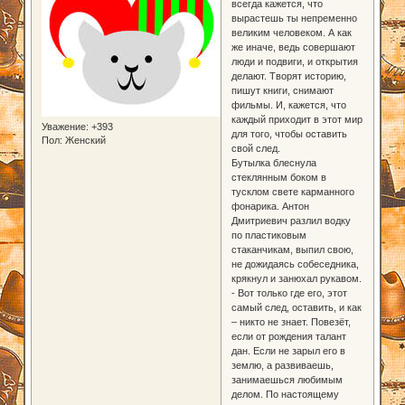
всегда кажется, что
вырастешь ты непременно
великим человеком. А как
же иначе, ведь совершают
люди и подвиги, и открытия
делают. Творят историю,
пишут книги, снимают
фильмы. И, кажется, что
каждый приходит в этот мир
Уважение:
+393
для того, чтобы оставить
Пол:
Женский
свой след.
Бутылка блеснула
стеклянным боком в
тусклом свете карманного
фонарика. Антон
Дмитриевич разлил водку
по пластиковым
стаканчикам, выпил свою,
не дожидаясь собеседника,
крякнул и занюхал рукавом.
- Вот только где его, этот
самый след, оставить, и как
– никто не знает. Повезёт,
если от рождения талант
дан. Если не зарыл его в
землю, а развиваешь,
занимаешься любимым
делом. По настоящему