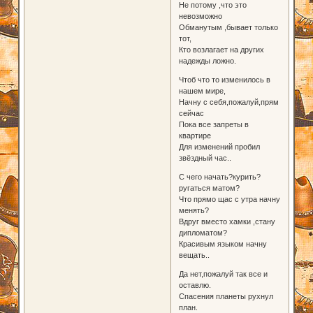
Не потому ,что это
невозможно
Обманутым ,бывает только
тот,
Кто возлагает на других
надежды ложно.
Чтоб что то изменилось в
нашем мире,
Начну с себя,пожалуй,прям
сейчас
Пока все запреты в
квартире
Для изменений пробил
звёздный час..
С чего начать?курить?
ругаться матом?
Что прямо щас с утра начну
менять?
Вдруг вместо хамки ,стану
дипломатом?
Красивым языком начну
вещать..
Да нет,пожалуй так все и
оставлю.
Спасения планеты рухнул
план.