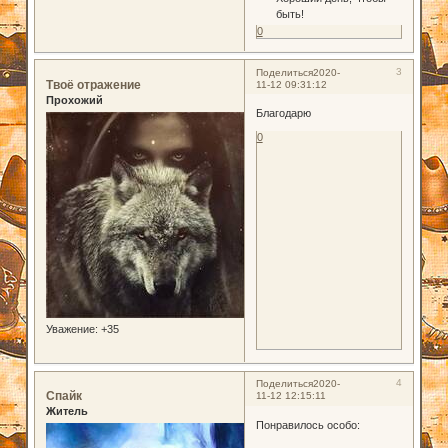
быть!
0
3
Поделиться
2020-
Твоё отражение
11-12 09:31:12
Прохожий
Благодарю
0
Уважение:
+35
4
Поделиться
2020-
Спайк
11-12 12:15:11
Житель
Понравилось особо: