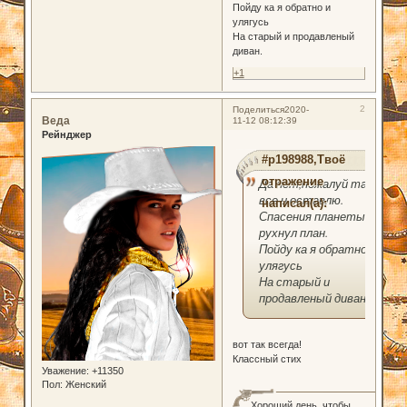
Пойду ка я обратно и
улягусь
На старый и продавленый
диван.
+1
2
Поделиться
2020-
Веда
11-12 08:12:39
Рейнджер
#p198988,Твоё
отражение
Да нет,пожалуй так
все и оставлю.
написал(а):
Спасения планеты
рухнул план.
Пойду ка я обратно и
улягусь
На старый и
продавленый диван.
вот так всегда!
Классный стих
Уважение:
+11350
Пол:
Женский
Хороший день, чтобы