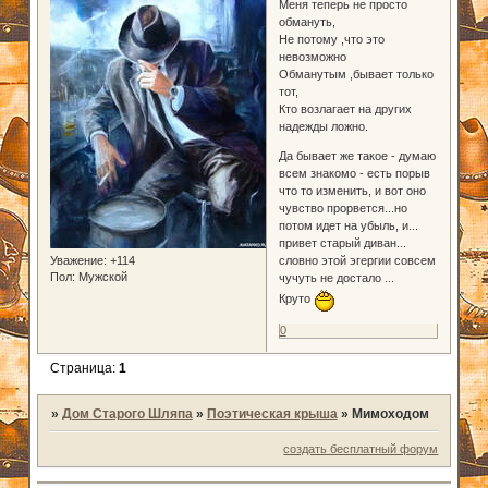
Меня теперь не просто
обмануть,
Не потому ,что это
невозможно
Обманутым ,бывает только
тот,
Кто возлагает на других
надежды ложно.
Да бывает же такое - думаю
всем знакомо - есть порыв
что то изменить, и вот оно
чувство прорвется...но
потом идет на убыль, и...
привет старый диван...
словно этой эгергии совсем
Уважение:
+114
Пол:
Мужской
чучуть не достало ...
Круто
0
Страница:
1
»
Дом Старого Шляпа
»
Поэтическая крыша
»
Мимоходом
создать бесплатный форум