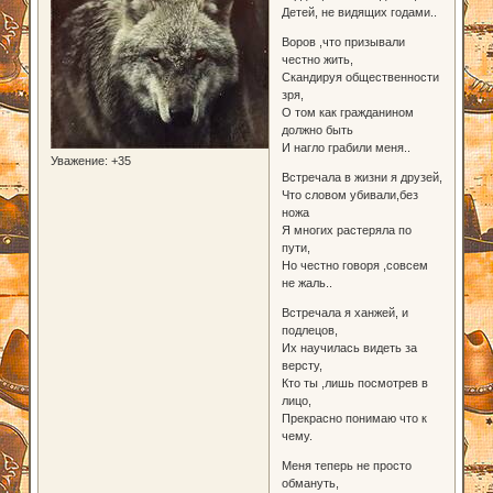
Детей, не видящих годами..
Воров ,что призывали
честно жить,
Скандируя общественности
зря,
О том как гражданином
должно быть
И нагло грабили меня..
Уважение:
+35
Встречала в жизни я друзей,
Что словом убивали,без
ножа
Я многих растеряла по
пути,
Но честно говоря ,совсем
не жаль..
Встречала я ханжей, и
подлецов,
Их научилась видеть за
версту,
Кто ты ,лишь посмотрев в
лицо,
Прекрасно понимаю что к
чему.
Меня теперь не просто
обмануть,