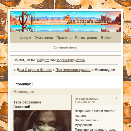
Форум
Участники
Правила
Регистрация
Войти
Активные темы
Привет, Гость!
Войдите
или
зарегистрируйтесь
.
»
Дом Старого Шляпа
»
Поэтическая крыша
»
Мимоходом
Страница:
1
Мимоходом
1
Поделиться
2020-
Твоё отражение
11-12 06:20:55
Прохожий
Встречала в жизни много я
глупцов
Что величались
мудрецами...
Гордящихся псевдо-отцов...