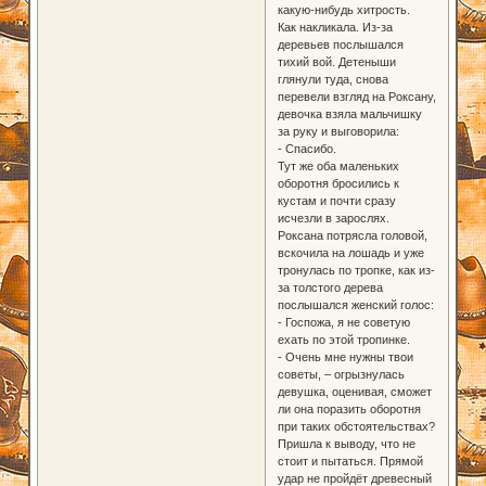
какую-нибудь хитрость.
Как накликала. Из-за
деревьев послышался
тихий вой. Детеныши
глянули туда, снова
перевели взгляд на Роксану,
девочка взяла мальчишку
за руку и выговорила:
- Спасибо.
Тут же оба маленьких
оборотня бросились к
кустам и почти сразу
исчезли в зарослях.
Роксана потрясла головой,
вскочила на лошадь и уже
тронулась по тропке, как из-
за толстого дерева
послышался женский голос:
- Госпожа, я не советую
ехать по этой тропинке.
- Очень мне нужны твои
советы, – огрызнулась
девушка, оценивая, сможет
ли она поразить оборотня
при таких обстоятельствах?
Пришла к выводу, что не
стоит и пытаться. Прямой
удар не пройдёт древесный