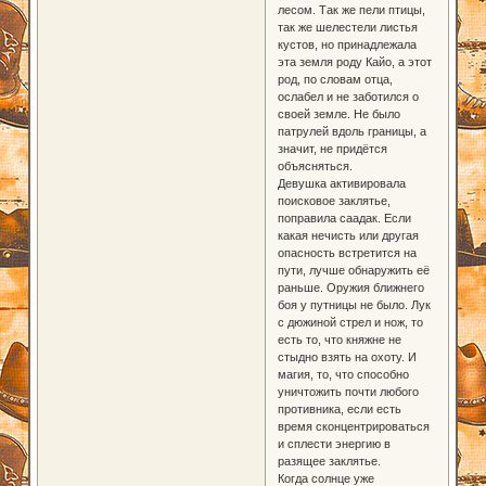
лесом. Так же пели птицы,
так же шелестели листья
кустов, но принадлежала
эта земля роду Кайо, а этот
род, по словам отца,
ослабел и не заботился о
своей земле. Не было
патрулей вдоль границы, а
значит, не придётся
объясняться.
Девушка активировала
поисковое заклятье,
поправила саадак. Если
какая нечисть или другая
опасность встретится на
пути, лучше обнаружить её
раньше. Оружия ближнего
боя у путницы не было. Лук
с дюжиной стрел и нож, то
есть то, что княжне не
стыдно взять на охоту. И
магия, то, что способно
уничтожить почти любого
противника, если есть
время сконцентрироваться
и сплести энергию в
разящее заклятье.
Когда солнце уже