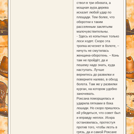
ствол в три обхвата, а
мощная аура дерева
исказит любой удар по
площади. Тем более, что
оборотни к таким
рассеянным заклятьям
малочувствительны.
- Здесь из копытных только
лоси ходят. Скоро эта
тропка исчезнет в болоте, –
ничуть не смутилась
женщина-оборотень. – Конь
там не пройдёт, да и
пешему надо знать, куда
наступать. Лучше
вернитесь до развилки и
поверните налево, в обход
болота. Там же у развилки
курган, на котором удобно
заночевать.
Роксана поморщилась и
ударила пятками в бока
лошади. Но скоро пришлось
ей убедиться, что совет был
и вправду неплох. Искра
остановилась, протестуя
против того, чтобы лезть в
грязь, да и самой Роксане