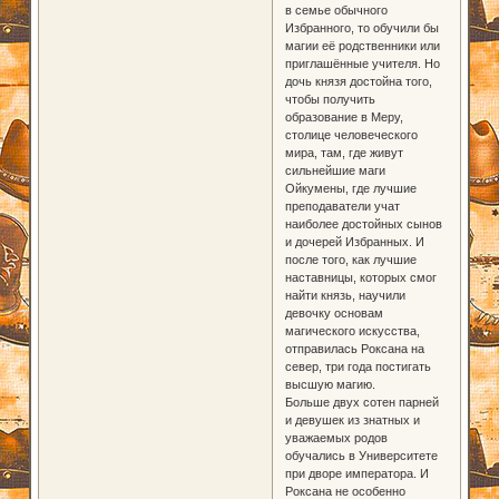
в семье обычного
Избранного, то обучили бы
магии её родственники или
приглашённые учителя. Но
дочь князя достойна того,
чтобы получить
образование в Меру,
столице человеческого
мира, там, где живут
сильнейшие маги
Ойкумены, где лучшие
преподаватели учат
наиболее достойных сынов
и дочерей Избранных. И
после того, как лучшие
наставницы, которых смог
найти князь, научили
девочку основам
магического искусства,
отправилась Роксана на
север, три года постигать
высшую магию.
Больше двух сотен парней
и девушек из знатных и
уважаемых родов
обучались в Университете
при дворе императора. И
Роксана не особенно