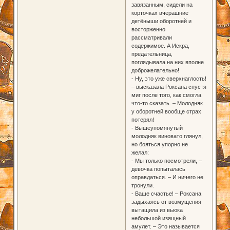
завязанным, сидели на
корточках вчерашние
детёныши оборотней и
восторженно
рассматривали
содержимое. А Искра,
предательница,
поглядывала на них вполне
доброжелательно!
- Ну, это уже сверхнаглость!
– высказала Роксана спустя
миг после того, как смогла
что-то сказать. – Молодняк
у оборотней вообще страх
потерял!
- Вышеупомянутый
молодняк виновато глянул,
но бояться упорно не
желал:
- Мы только посмотрели, –
девочка попыталась
оправдаться. – И ничего не
тронули.
- Ваше счастье! – Роксана
задыхаясь от возмущения
вытащила из вьюка
небольшой изящный
амулет. – Это называется