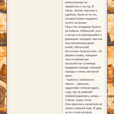
ремесленнику не
заработать и за год. И
обувь, лёгкая, прочная и
удобная, была не из тех,
которую можно недорого
купить на рынке.
Под стать всаднице была и
её кобыла. Неброской, хоть
и нечасто встречающейся у
домашних лошадей, мастью
она напоминала диких
коней, обитателей
восточных полупустынь. Но
форма головы, изящные
ноги и компактное
мускулистое туловище
выдавали лошадь хорошей
породы и очень неплохой
цены.
- Кажется, поблизости
никого, – девушка
задумчиво глянула вдаль,
туда, где за широкой
поймой виднелись холмы. –
Сейчас скажу точно.
Она присела и начертила на
земле сложный знак. В одну
из его точек вогнала