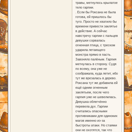
травы, метнулось крылатое
тело гарпии.
. Если бы Роксана не была
готова, ей пришлось бы
туго. Просто не хватило бы
времени привести заклятье
в действие. А сейчас
навстречу гарпии с пальцев
девушки сорвалась
огненная птица, с треском
ударила летающего
монстра прямо в пасть.
Завоняло палёным. Гарпия
метнулась в сторону. Судя
по всему, она уже не
соображала, куда летит, ибо
тут же врезалась в дерево.
Роксана тут же добавила ей
ещё одним огненным
заклятьем, после чего
гарпия уже не шевелилась.
Девушка облегчённо
перевела дух. Гарпии
считались опасными
противниками для одиноких
магов именно из-за
быстроты атаки. Но стаями
они не охотятся, так что