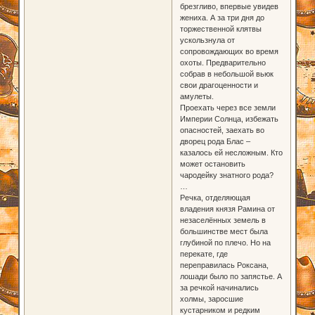
брезгливо, впервые увидев
жениха. А за три дня до
торжественной клятвы
ускользнула от
сопровождающих во время
охоты. Предварительно
собрав в небольшой вьюк
свои драгоценности и
амулеты.
Проехать через все земли
Империи Солнца, избежать
опасностей, заехать во
дворец рода Блас –
казалось ей несложным. Кто
может остановить
чародейку знатного рода?
…
Речка, отделяющая
владения князя Рамина от
незаселённых земель в
большинстве мест была
глубиной по плечо. Но на
перекате, где
переправилась Роксана,
лошади было по запястье. А
за речкой начинались
холмы, заросшие
кустарником и редким