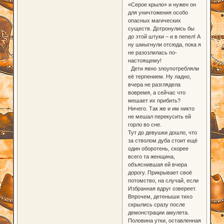
«Серое крыло» и нужен он
для уничтожения особо
опасных магических
существ. Дотронулись бы
до этой штуки – и в пепел! А
ну шмыгнули отсюда, пока я
не разозлилась по-
настоящему!
Дети явно злоупотребляли
её терпением. Ну ладно,
вчера не разглядела
вовремя, а сейчас что
мешает их прибить?
Ничего. Так же и им никто
не мешал перекусить ей
горло во сне.
Тут до девушки дошло, что
за стволом дуба стоит ещё
один оборотень, скорее
всего та женщина,
объяснившая ей вчера
дорогу. Прикрывает своё
потомство, на случай, если
Избранная вдруг озвереет.
Впрочем, детеныши тихо
скрылись сразу после
демонстрации амулета.
Половина утки, оставленная