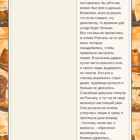
постаралась бы уйти как
можно быстрее и дальше.
Возможно, монстр решил,
что если сожрать эту
дилетантку, то времени для
ухода будет больше.
Все эти мысли пронеслись
в голове Роксаны за те три
мига, которые
понадобились, чтобы
правильно настроить
пламя. В катахана ударил
пучок чисто-красного огня,
и такого тварь выдержать
не смогла. Изо рта и
глазниц вырвались струи
дыма, чудовище рухнуло и
больше не двигалось.
Спасённая девушка глянула
на Роксану, и тут на её лице
мелькнул настоящий ужас.
Она рухнула на колени,
уткнулась лицом в траву и
протянула руки вперёд:
- Госпожа, молю вас о
милости, – обречённо
выговорила она.
Княжна удивилась,