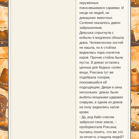
окружённых
покосившимися сараями. И
нигде ни людей, ни
домашних животных.
Селение оказалось давно
заброшенным.
Девушка спрыгнула с
кобылы и медленно обошла
дома. Человеческих костей
не нашла, но в стойлах
виднелась пара скелетов
коров. Прочие стойла были
пусты. В домах остались
ценные для бедных селян
вещи, Роксана тут же
подобрала топорик,
показавшийся ей
подходящим. Двери и окна
нескольких домах были
выбиты мощными ударами
снаружи, в одном из домов
на полу виднелись капли
крови.
- Да, род Кайо совсем
забросил свои земли, –
пробормотала Роксана,
пытаясь понять, что же это
за нечисть утащила людей?