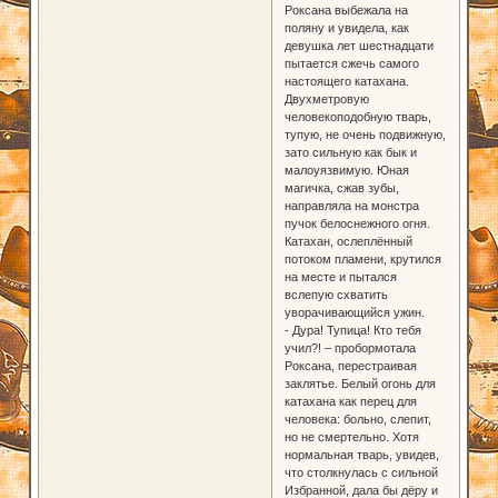
Роксана выбежала на
поляну и увидела, как
девушка лет шестнадцати
пытается сжечь самого
настоящего катахана.
Двухметровую
человекоподобную тварь,
тупую, не очень подвижную,
зато сильную как бык и
малоуязвимую. Юная
магичка, сжав зубы,
направляла на монстра
пучок белоснежного огня.
Катахан, ослеплённый
потоком пламени, крутился
на месте и пытался
вслепую схватить
уворачивающийся ужин.
- Дура! Тупица! Кто тебя
учил?! – пробормотала
Роксана, перестраивая
заклятье. Белый огонь для
катахана как перец для
человека: больно, слепит,
но не смертельно. Хотя
нормальная тварь, увидев,
что столкнулась с сильной
Избранной, дала бы дёру и