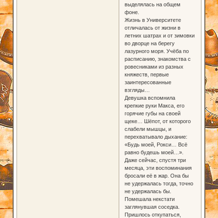
выделялась на общем
фоне.
Жизнь в Университете
отличалась от жизни в
летних шатрах и от зимовки
во дворце на берегу
лазурного моря. Учёба по
расписанию, знакомства с
ровесниками из разных
княжеств, первые
заинтересованные
взгляды…
Девушка вспомнила
крепкие руки Макса, его
горячие губы на своей
щеке… Шёпот, от которого
слабели мышцы, и
перехватывало дыхание:
«Будь моей, Рокси… Всё
равно будешь моей…».
Даже сейчас, спустя три
месяца, эти воспоминания
бросали её в жар. Она бы
не удержалась тогда, точно
не удержалась бы.
Помешала некстати
заглянувшая соседка.
Пришлось откупаться,