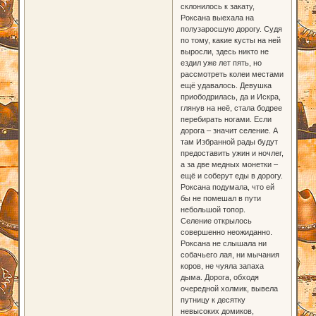
склонилось к закату,
Роксана выехала на
полузаросшую дорогу. Судя
по тому, какие кусты на ней
выросли, здесь никто не
ездил уже лет пять, но
рассмотреть колеи местами
ещё удавалось. Девушка
приободрилась, да и Искра,
глянув на неё, стала бодрее
перебирать ногами. Если
дорога – значит селение. А
там Избранной рады будут
предоставить ужин и ночлег,
а за две медных монетки –
ещё и соберут еды в дорогу.
Роксана подумала, что ей
бы не помешал в пути
небольшой топор.
Селение открылось
совершенно неожиданно.
Роксана не слышала ни
собачьего лая, ни мычания
коров, не чуяла запаха
дыма. Дорога, обходя
очередной холмик, вывела
путницу к десятку
невысоких домиков,