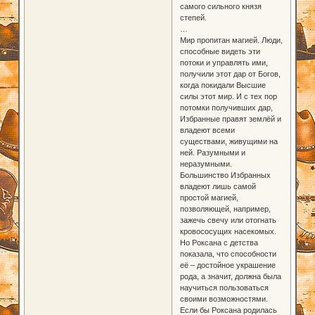
самого сильного князя
степей.
…
Мир пропитан магией. Люди,
способные видеть эти
потоки и управлять ими,
получили этот дар от Богов,
когда покидали Высшие
силы этот мир. И с тех пор
потомки получивших дар,
Избранные правят землёй и
владеют всеми
существами, живущими на
ней. Разумными и
неразумными.
Большинство Избранных
владеют лишь самой
простой магией,
позволяющей, например,
зажечь свечу или отогнать
кровососущих насекомых.
Но Роксана с детства
показала, что способности
её – достойное украшение
рода, а значит, должна была
научиться пользоваться
своими возможностями.
Если бы Роксана родилась