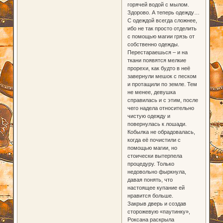
горячей водой с мылом.
Здорово. А теперь одежду…
С одеждой всегда сложнее,
ибо не так просто отделить
с помощью магии грязь от
собственно одежды.
Перестараешься – и на
ткани появятся мелкие
прорехи, как будто в неё
завернули мешок с песком
и протащили по земле. Тем
не менее, девушка
справилась и с этим, после
чего надела относительно
чистую одежду и
повернулась к лошади.
Кобылка не обрадовалась,
когда её почистили с
помощью магии, но
стоически вытерпела
процедуру. Только
недовольно фыркнула,
давая понять, что
настоящее купание ей
нравится больше.
Закрыв дверь и создав
сторожевую «паутинку»,
Роксана раскрыла