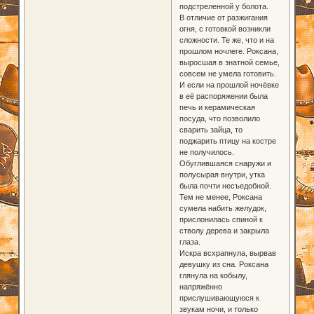
подстреленной у болота.
В отличие от разжигания
огня, с готовкой возникли
сложности. Те же, что и на
прошлом ночлеге. Роксана,
выросшая в знатной семье,
совсем не умела готовить.
И если на прошлой ночёвке
в её распоряжении была
печь и керамическая
посуда, что позволило
сварить зайца, то
поджарить птицу на костре
не получилось.
Обуглившаяся снаружи и
полусырая внутри, утка
была почти несъедобной.
Тем не менее, Роксана
сумела набить желудок,
прислонилась спиной к
стволу дерева и закрыла
глаза.
Искра всхрапнула, вырвав
девушку из сна. Роксана
глянула на кобылу,
напряжённо
прислушивающуюся к
звукам ночи, и только