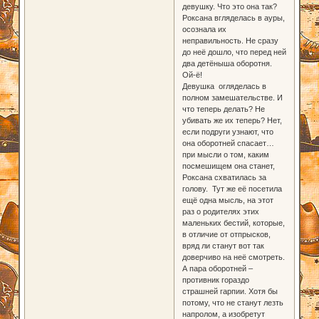
девушку. Что это она так?
Роксана вгляделась в ауры,
осознала их
неправильность. Не сразу
до неё дошло, что перед ней
два детёныша оборотня.
Ой-ё!
Девушка огляделась в
полном замешательстве. И
что теперь делать? Не
убивать же их теперь? Нет,
если подруги узнают, что
она оборотней спасает…
при мысли о том, каким
посмешищем она станет,
Роксана схватилась за
голову. Тут же её посетила
ещё одна мысль, на этот
раз о родителях этих
маленьких бестий, которые,
в отличие от отпрысков,
вряд ли станут вот так
доверчиво на неё смотреть.
А пара оборотней –
противник гораздо
страшней гарпии. Хотя бы
потому, что не станут лезть
напролом, а изобретут