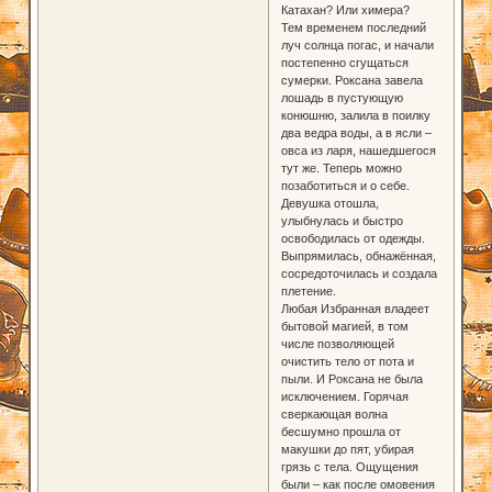
Катахан? Или химера?
Тем временем последний
луч солнца погас, и начали
постепенно сгущаться
сумерки. Роксана завела
лошадь в пустующую
конюшню, залила в поилку
два ведра воды, а в ясли –
овса из ларя, нашедшегося
тут же. Теперь можно
позаботиться и о себе.
Девушка отошла,
улыбнулась и быстро
освободилась от одежды.
Выпрямилась, обнажённая,
сосредоточилась и создала
плетение.
Любая Избранная владеет
бытовой магией, в том
числе позволяющей
очистить тело от пота и
пыли. И Роксана не была
исключением. Горячая
сверкающая волна
бесшумно прошла от
макушки до пят, убирая
грязь с тела. Ощущения
были – как после омовения