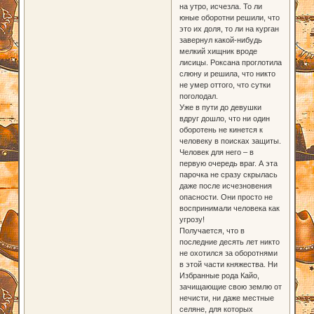
на утро, исчезла. То ли
юные оборотни решили, что
это их доля, то ли на курган
завернул какой-нибудь
мелкий хищник вроде
лисицы. Роксана проглотила
слюну и решила, что никто
не умер оттого, что сутки
поголодал.
Уже в пути до девушки
вдруг дошло, что ни один
оборотень не кинется к
человеку в поисках защиты.
Человек для него – в
первую очередь враг. А эта
парочка не сразу скрылась
даже после исчезновения
опасности. Они просто не
воспринимали человека как
угрозу!
Получается, что в
последние десять лет никто
не охотился за оборотнями
в этой части княжества. Ни
Избранные рода Кайо,
зачищающие свою землю от
нечисти, ни даже местные
селяне, для которых