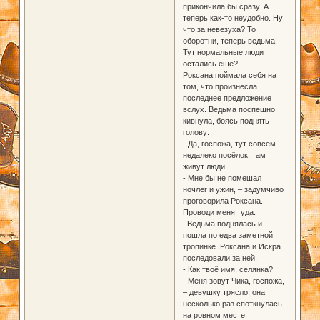
прикончила бы сразу. А
теперь как-то неудобно. Ну
что за невезуха? То
оборотни, теперь ведьма!
Тут нормальные люди
остались ещё?
Роксана поймала себя на
том, что произнесла
последнее предложение
вслух. Ведьма поспешно
кивнула, боясь поднять
голову:
- Да, госпожа, тут совсем
недалеко посёлок, там
живут люди.
- Мне бы не помешал
ночлег и ужин, – задумчиво
проговорила Роксана. –
Проводи меня туда.
Ведьма поднялась и
пошла по едва заметной
тропинке. Роксана и Искра
последовали за ней.
- Как твоё имя, селянка?
- Меня зовут Чика, госпожа,
– девушку трясло, она
несколько раз споткнулась
на ровном месте.