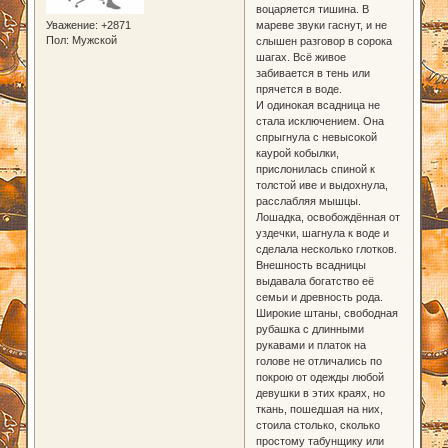
воцаряется тишина. В
мареве звуки гаснут, и не
Уважение:
+2871
Пол:
Мужской
слышен разговор в сорока
шагах. Всё живое
забивается в тень или
прячется в воде.
И одинокая всадница не
стала исключением. Она
спрыгнула с невысокой
каурой кобылки,
прислонилась спиной к
толстой иве и выдохнула,
расслабляя мышцы.
Лошадка, освобождённая от
уздечки, шагнула к воде и
сделала несколько глотков.
Внешность всадницы
выдавала богатство её
семьи и древность рода.
Широкие штаны, свободная
рубашка с длинными
рукавами и платок на
голове не отличались по
покрою от одежды любой
девушки в этих краях, но
ткань, пошедшая на них,
стоила столько, сколько
простому табунщику или