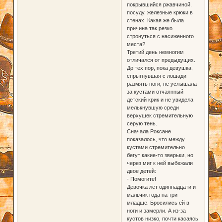
покрывшийся ржавчиной,
посуду, железные крюки в
стенах. Какая же была
причина так резко
стронуться с насиженного
места?
Третий день немногим
отличался от предыдущих.
До тех пор, пока девушка,
спрыгнувшая с лошади
размять ноги, не услышала
за кустами отчаянный
детский крик и не увидела
мелькнувшую среди
верхушек стремительную
серую тень.
Сначала Роксане
показалось, что между
кустами стремительно
бегут какие-то зверьки, но
через миг к ней выбежали
двое детей:
- Помогите!
Девочка лет одиннадцати и
мальчик года на три
младше. Бросились ей в
ноги и замерли. А из-за
кустов низко, почти касаясь