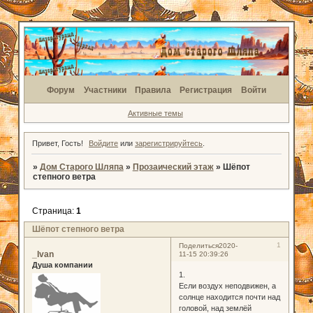
Форум
Участники
Правила
Регистрация
Войти
Активные темы
Привет, Гость!
Войдите
или
зарегистрируйтесь
.
»
Дом Старого Шляпа
»
Прозаический этаж
»
Шёпот
степного ветра
Страница:
1
Шёпот степного ветра
1
Поделиться
2020-
_Ivan
11-15 20:39:26
Душа компании
1.
Если воздух неподвижен, а
солнце находится почти над
головой, над землёй