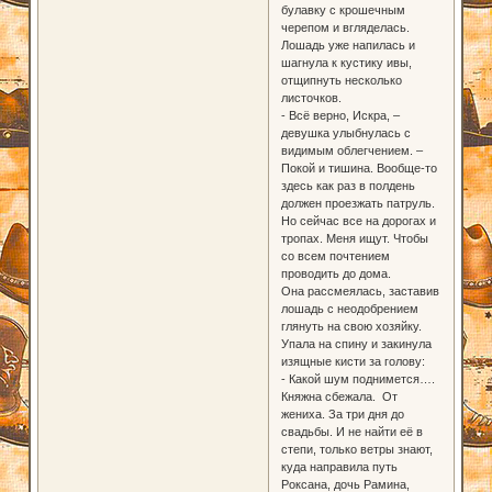
булавку с крошечным
черепом и вгляделась.
Лошадь уже напилась и
шагнула к кустику ивы,
отщипнуть несколько
листочков.
- Всё верно, Искра, –
девушка улыбнулась с
видимым облегчением. –
Покой и тишина. Вообще-то
здесь как раз в полдень
должен проезжать патруль.
Но сейчас все на дорогах и
тропах. Меня ищут. Чтобы
со всем почтением
проводить до дома.
Она рассмеялась, заставив
лошадь с неодобрением
глянуть на свою хозяйку.
Упала на спину и закинула
изящные кисти за голову:
- Какой шум поднимется….
Княжна сбежала. От
жениха. За три дня до
свадьбы. И не найти её в
степи, только ветры знают,
куда направила путь
Роксана, дочь Рамина,