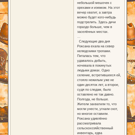
небольшой мешочек с
орехами и изюмом. На этот
вечер хватит, а завтра
можно будет кого-нибудь
подстрелить. Здесь дичи
гораздо больше, чем в
заселённых местах.
…
Следующие два дня
Роксана ехала на север
нелюдскими тропами.
Питалась тем, что
удавалось добыть,
ночевала в покинутых
людьми домах. Одно
селение, встретившееся ей,
стояло нежилым уже не
один десяток лет, а второе,
судя по следам, было
оставлено не так давно.
Полгода, не больше.
Жители захватили то, что
могли унести, угнали скот,
но многое оставили.
Роксана удивлённо
рассматривала
сельскохозяйственный
инвентарь, едва