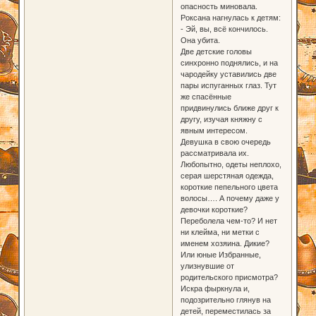
опасность миновала.
Роксана нагнулась к детям:
- Эй, вы, всё кончилось.
Она убита.
Две детские головы
синхронно поднялись, и на
чародейку уставились две
пары испуганных глаз. Тут
же спасённые
придвинулись ближе друг к
другу, изучая княжну с
явным интересом.
Девушка в свою очередь
рассматривала их.
Любопытно, одеты неплохо,
серая шерстяная одежда,
короткие пепельного цвета
волосы…. А почему даже у
девочки короткие?
Переболела чем-то? И нет
ни клейма, ни метки с
именем хозяина. Дикие?
Или юные Избранные,
улизнувшие от
родительского присмотра?
Искра фыркнула и,
подозрительно глянув на
детей, переместилась за