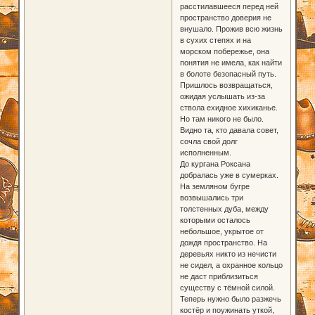
расстилавшееся перед ней
пространство доверия не
внушало. Прожив всю жизнь
в сухих степях и на
морском побережье, она
понятия не имела, как найти
в болоте безопасный путь.
Пришлось возвращаться,
ожидая услышать из-за
ствола ехидное хихиканье.
Но там никого не было.
Видно та, кто давала совет,
сочла свой долг
исполненным.
До кургана Роксана
добралась уже в сумерках.
На земляном бугре
возвышались три
толстенных дуба, между
которыми осталось
небольшое, укрытое от
дождя пространство. На
деревьях никто из нечисти
не сидел, а охранное кольцо
не даст приблизиться
существу с тёмной силой.
Теперь нужно было разжечь
костёр и поужинать уткой,