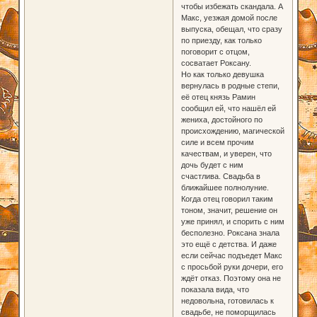
чтобы избежать скандала. А
Макс, уезжая домой после
выпуска, обещал, что сразу
по приезду, как только
поговорит с отцом,
сосватает Роксану.
Но как только девушка
вернулась в родные степи,
её отец князь Рамин
сообщил ей, что нашёл ей
жениха, достойного по
происхождению, магической
силе и всем прочим
качествам, и уверен, что
дочь будет с ним
счастлива. Свадьба в
ближайшее полнолуние.
Когда отец говорил таким
тоном, значит, решение он
уже принял, и спорить с ним
бесполезно. Роксана знала
это ещё с детства. И даже
если сейчас подъедет Макс
с просьбой руки дочери, его
ждёт отказ. Поэтому она не
показала вида, что
недовольна, готовилась к
свадьбе, не поморщилась