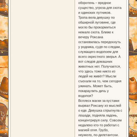
оборотень – вредное
существо, угроза для скота
и одиноких путников.
Тропа вела девушку по
обширной луговине, где
могло бы прокормиться
немало скота. Ближе к
вечеру Роксана
остановилась передохнуть
у родника, судя по следам,
служащего водопоем для
всего окрестного зверья. А
вот следов домашних
животных нет. Получается,
что здесь тоже никто из
людей не живёт? Мысли
съехали на то, чем сегодня
ужинать. Может быть,
покараулить дичь у
водопоя?
Всплеск магии за кустами
вырвал Роксану из мыслей
о еде. Девушка спрыгнула с
лошади, подняла ладонь,
концентрируя силу. Совсем
недалеко кто-то работал с
магией огня. Грубо,
неумело, по-дилетантски.