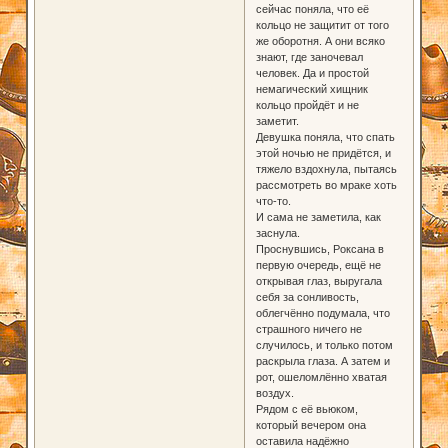
сейчас поняла, что её
кольцо не защитит от того
же оборотня. А они всяко
знают, где заночевал
человек. Да и простой
немагический хищник
кольцо пройдёт и не
заметит.
Девушка поняла, что спать
этой ночью не придётся, и
тяжело вздохнула, пытаясь
рассмотреть во мраке хоть
что-то.
И сама не заметила, как
заснула.
Проснувшись, Роксана в
первую очередь, ещё не
открывая глаз, выругала
себя за сонливость,
облегчённо подумала, что
страшного ничего не
случилось, и только потом
раскрыла глаза. А затем и
рот, ошеломлённо хватая
воздух.
Рядом с её вьюком,
который вечером она
оставила надёжно