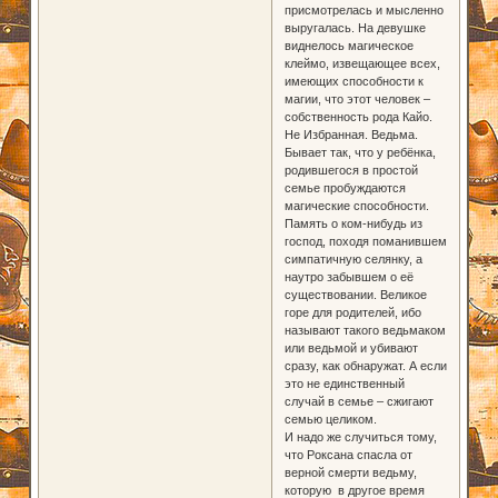
присмотрелась и мысленно
выругалась. На девушке
виднелось магическое
клеймо, извещающее всех,
имеющих способности к
магии, что этот человек –
собственность рода Кайо.
Не Избранная. Ведьма.
Бывает так, что у ребёнка,
родившегося в простой
семье пробуждаются
магические способности.
Память о ком-нибудь из
господ, походя поманившем
симпатичную селянку, а
наутро забывшем о её
существовании. Великое
горе для родителей, ибо
называют такого ведьмаком
или ведьмой и убивают
сразу, как обнаружат. А если
это не единственный
случай в семье – сжигают
семью целиком.
И надо же случиться тому,
что Роксана спасла от
верной смерти ведьму,
которую в другое время