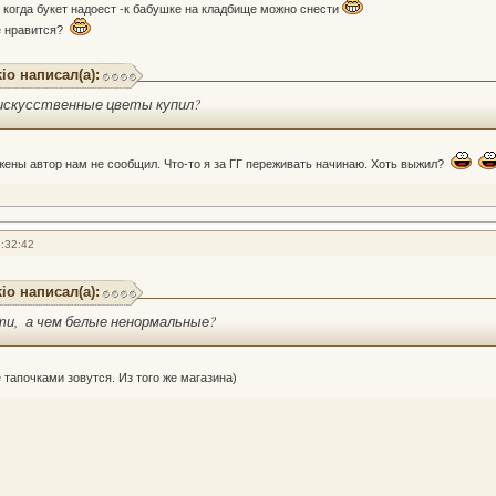
+ когда букет надоест -к бабушке на кладбище можно снести
е нравится?
io написал(а):
е искусственные цветы купил?
ены автор нам не сообщил. Что-то я за ГГ переживать начинаю. Хоть выжил?
:32:42
io написал(а):
ти, а чем белые ненормальные?
 тапочками зовутся. Из того же магазина)