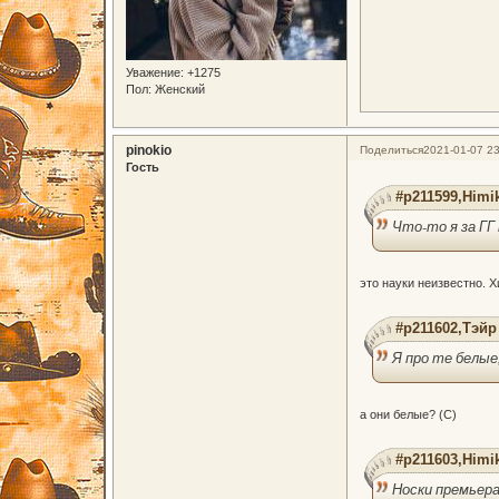
Уважение:
+1275
Пол:
Женский
pinokio
Поделиться
2021-01-07 23
Гость
#p211599,Himi
Что-то я за ГГ
это науки неизвестно. Х
#p211602,Тэйр
Я про те белые
а они белые? (С)
#p211603,Himi
Носки премьер