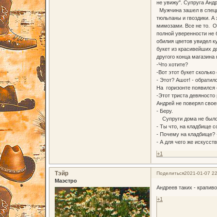
не увижу". Супруга Андр
Мужчина зашел в специа
тюльпаны и гвоздики. А 
мимозами. Все не то. О
полной уверенности не 
обилия цветов увидел к
букет из красивейших д
другого конца магазина
-Что хотите?
-Вот этот букет скольк
- Этот? Ашот! - обратилс
На горизонте появился 
-Этот триста девяносто 
Андрей не поверял свое
- Беру.
Супруги дома не было. 
- Ты что, на кладбище с
- Почему на кладбище? 
- А для чего же искусс
+1
Тэйр
Поделиться
2021-01-07 22
Маэстро
Андреев таких - крапив
+1