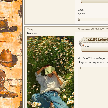
эээх!
данке
0
Тэйр
Поделиться
2021-01-07 23
Маэстро
#p211591,pinok
эээх
Что "ээх"? Надо бздян т
Поди жена ему носки в 
+1