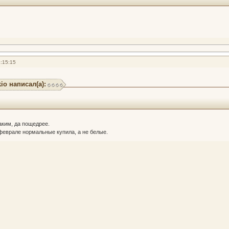
:15:15
io написал(а):
аким, да пощедрее.
феврале нормальные купила, а не белые.