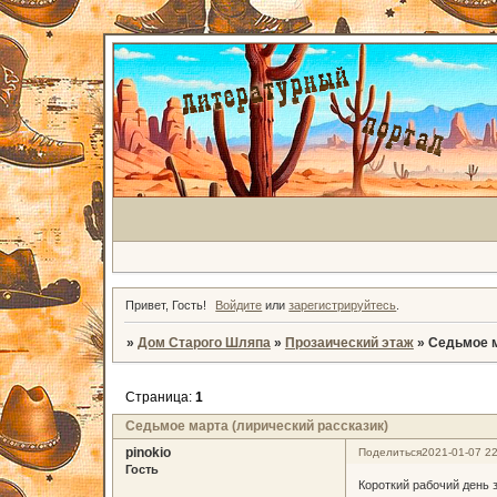
Привет, Гость!
Войдите
или
зарегистрируйтесь
.
»
Дом Старого Шляпа
»
Прозаический этаж
»
Седьмое м
Страница:
1
Седьмое марта (лирический рассказик)
pinokio
Поделиться
2021-01-07 22
Гость
Короткий рабочий день з