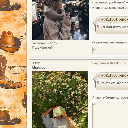
(т.е. минус удобрения) 
И шо этим женщинам н
#p211581,pinok
- А для чего ж
О дальнейшей реакции ж
Уважение:
+1275
Пол:
Женский
+1
Тэйр
Поделиться
2021-01-07 23
Маэстро
#p211598,pinok
не факт. Кста
Я про те белые, которые
+1