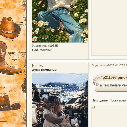
Уважение:
+10685
Пол:
Женский
Himiko
Поделиться
2021-01-07 23
Душа компании
#p211598,pinok
а чем белые н
Не модные. Носки прем
+1