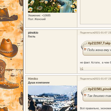
Уважение:
+10685
Пол:
Женский
pinokio
Поделиться
2021-01-07 23
Гость
#p211597,Тэйр
Поди жена ему 
не факт. Кстати, а чем
+1
Himiko
Поделиться
2021-01-07 23
Душа компании
#p211581,pinok
Так дешево та
Всё правильно, экономи