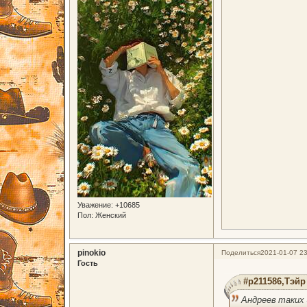
Уважение:
+10685
Пол:
Женский
pinokio
Поделиться
2021-01-07 23
Гость
#p211586,Тэйр
Андреев таких 