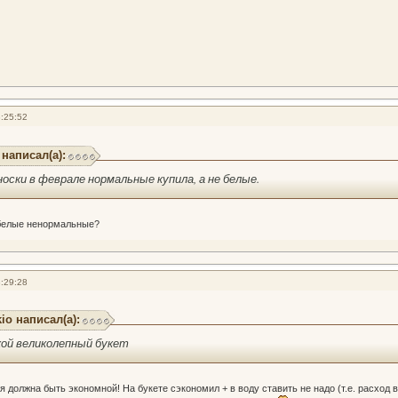
:25:52
 написал(а):
носки в феврале нормальные купила, а не белые.
 белые ненормальные?
:29:28
io написал(а):
кой великолепный букет
я должна быть экономной! На букете сэкономил + в воду ставить не надо (т.е. расход 