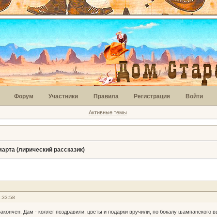
Форум
Участники
Правила
Регистрация
Войти
Активные темы
арта (лирический рассказик)
:33:58
акончен. Дам - коллег поздравили, цветы и подарки вручили, по бокалу шампанского вы