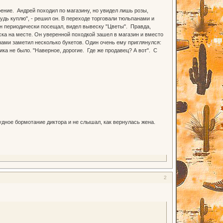
ние. Андрей походил по магазину, но увидел лишь розы,
ибудь куплю", - решил он. В переходе торговали тюльпанами и
 он периодически посещал, видел вывеску "Цветы". Правда,
ска на месте. Он уверенной походкой зашел в магазин и вместо
енами заметил несколько букетов. Один очень ему приглянулся:
ка не было. "Наверное, дорогие. Где же продавец? А вот". С
дное бормотание диктора и не слышал, как вернулась жена.
2