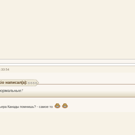
:33:54
io написал(а):
енормальные?
ьера Канады помнишь? - самое то