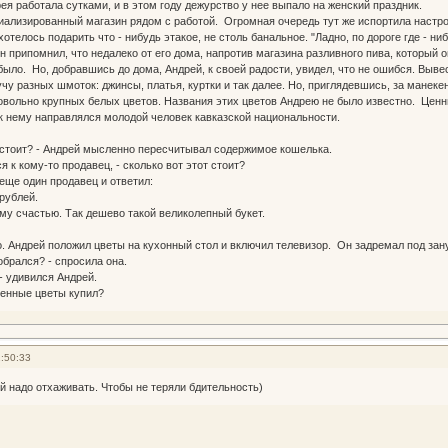
ея работала сутками, и в этом году дежурство у нее выпало на женский праздник.
лизированный магазин рядом с работой. Огромная очередь тут же испортила настрое
хотелось подарить что - нибудь этакое, не столь банальное. "Ладно, по дороге где - н
н припомнил, что недалеко от его дома, напротив магазина разливного пива, который
было. Но, добравшись до дома, Андрей, к своей радости, увидел, что не ошибся. Выве
учу разных шмоток: джинсы, платья, куртки и так далее. Но, приглядевшись, за манек
овольно крупных белых цветов. Названия этих цветов Андрею не было известно. Ценни
 к нему направлялся молодой человек кавказской национальности.
о стоит? - Андрей мысленно пересчитывал содержимое кошелька.
я к кому-то продавец, - сколько вот этот стоит?
еще один продавец и ответил:
рублей.
му счастью. Так дешево такой великолепный букет.
Андрей положил цветы на кухонный стол и включил телевизор. Он задремал под зану
обрался? - спросила она.
- удивился Андрей.
твенные цветы купил?
:50:33
ой надо отхаживать. Чтобы не теряли бдительность)