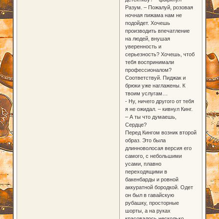
Разум. – Пожалуй, розовая
ночная пижама нам не
подойдет. Хочешь
производить впечатление
на людей, внушая
уверенность и
серьезность? Хочешь, чтоб
тебя воспринимали
профессионалом?
Соответствуй. Пиджак и
брюки уже наглажены. К
твоим услугам…
- Ну, ничего другого от тебя
я не ожидал. – кивнул Кинг.
– А ты что думаешь,
Сердце?
Перед Кингом возник второй
образ. Это была
длинноволосая версия его
самого, с небольшими
усами, плавно
переходящими в
бакенбарды и ровной
аккуратной бородкой. Одет
он был в гавайскую
рубашку, просторные
шорты, а на руках
красовалось несколько