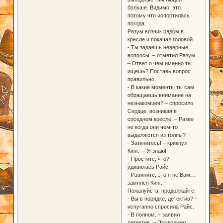
больше. Видимо, это
потому что испортилась
погода.
Разум возник рядом в
кресле и покачал головой.
- Ты задаешь неверные
вопросы. – отметил Разум.
– Ответ о чем именно ты
ищешь? Поставь вопрос
правильно.
- В какие моменты ты сам
обращаешь внимание на
незнакомцев? – спросило
Сердце, возникая в
соседнем кресле. – Разве
не когда они чем-то
выделяются из толпы?
- Заткнитесь! – крикнул
Кинг. – Я знаю!
- Простите, что? –
удивилась Райс.
- Извините, это я не Вам… -
замялся Кинг. –
Пожалуйста, продолжайте.
- Вы в порядке, детектив? –
испуганно спросила Райс.
- В полном. – заявил
детектив. – Продолжим.