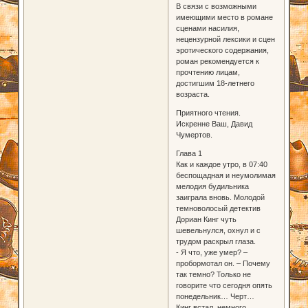
В связи с возможными
имеющими место в романе
сценами насилия,
нецензурной лексики и сцен
эротического содержания,
роман рекомендуется к
прочтению лицам,
достигшим 18-летнего
возраста.
Приятного чтения.
Искренне Ваш, Давид
Чумертов.
Глава 1
Как и каждое утро, в 07:40
беспощадная и неумолимая
мелодия будильника
заиграла вновь. Молодой
темноволосый детектив
Дориан Кинг чуть
шевельнулся, охнул и с
трудом раскрыл глаза.
- Я что, уже умер? –
пробормотал он. – Почему
так темно? Только не
говорите что сегодня опять
понедельник… Черт…
Кинг встал, немного