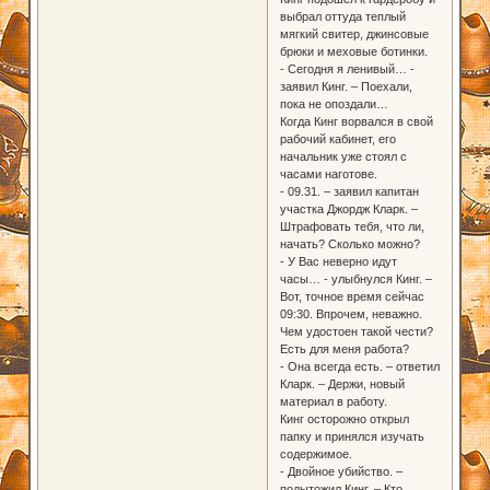
выбрал оттуда теплый
мягкий свитер, джинсовые
брюки и меховые ботинки.
- Сегодня я ленивый… -
заявил Кинг. – Поехали,
пока не опоздали…
Когда Кинг ворвался в свой
рабочий кабинет, его
начальник уже стоял с
часами наготове.
- 09.31. – заявил капитан
участка Джордж Кларк. –
Штрафовать тебя, что ли,
начать? Сколько можно?
- У Вас неверно идут
часы… - улыбнулся Кинг. –
Вот, точное время сейчас
09:30. Впрочем, неважно.
Чем удостоен такой чести?
Есть для меня работа?
- Она всегда есть. – ответил
Кларк. – Держи, новый
материал в работу.
Кинг осторожно открыл
папку и принялся изучать
содержимое.
- Двойное убийство. –
подытожил Кинг. – Кто