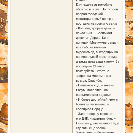
Кинг ехал в автомобиле
обратно в офис. По пути он
набрал городской
мониторинговый центр и
поставил на громкую связь.
- Коллеги, добрый день. –
начал Кинг. – Беспокоит
детектив Дориан Кинг,
полиция. Мне нужны записи
всех общественных
видеокамер, выходящих на
национальный парк города,
а также подъезды к нему. За
последние 24 часа,
пожалуйста. Ответ на
запрос на мое имя, как
всегда. Спасибо.
- Неплохой ход. – заявил
Разум, появляясь на
пассажирском сидении.
- И более достойный, чем с
бокалом лесничего. –
сообщило Сердце.
- Зато теперь у меня есть
его ДНК. – заметил Кинг. –
По-моему, это начало. Надо
сделать еще звонок.
Затем Кинг набрал центр