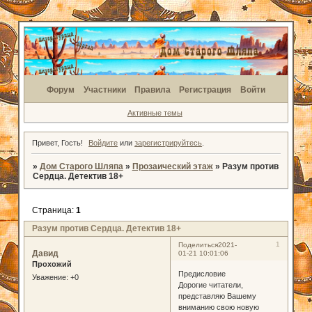
Форум
Участники
Правила
Регистрация
Войти
Активные темы
Привет, Гость!
Войдите
или
зарегистрируйтесь
.
»
Дом Старого Шляпа
»
Прозаический этаж
»
Разум против
Сердца. Детектив 18+
Страница:
1
Разум против Сердца. Детектив 18+
1
Поделиться
2021-
Давид
01-21 10:01:06
Прохожий
Предисловие
Уважение:
+0
Дорогие читатели,
представляю Вашему
вниманию свою новую