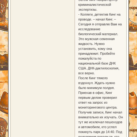
криминалистической
экспертизы.
- Коллеги, детектив Кинг на
проводе. – начал Кинг. –
Сегодня я отправлю Вам на
исследование
биологический материал.
Это мужская семенная
жидкость. Нужно
установить, кому она
принадлежит. Пробейте
пожалуйста по
национальной базе ДНК
США. ДНК-дактилоскопия,
все верно.
После Кинг тяжело
вздохнул. Ждать нужно
было минимум полдня.
Приехав в офис, Кинг
первым делом проверил
ответ на запрос из
мониторингового центра.
Получив записи, Кинг начал
внимательно их изучать. Он
тут же исключал пешеходов
и автомобили, кто успел
покинуть парк до 14:40. Под
подозрение попали те, кто