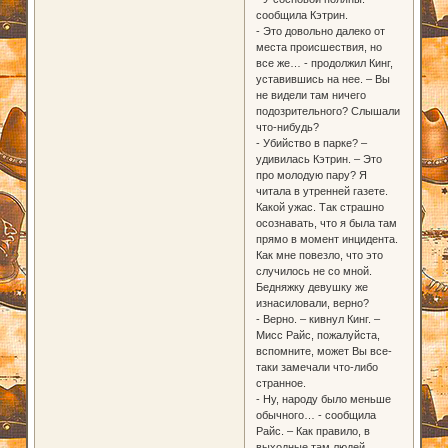
сообщила Кэтрин.
- Это довольно далеко от
места происшествия, но
все же… - продолжил Кинг,
уставившись на нее. – Вы
не видели там ничего
подозрительного? Слышали
что-нибудь?
- Убийство в парке? –
удивилась Кэтрин. – Это
про молодую пару? Я
читала в утренней газете.
Какой ужас. Так страшно
осознавать, что я была там
прямо в момент инцидента.
Как мне повезло, что это
случилось не со мной.
Бедняжку девушку же
изнасиловали, верно?
- Верно. – кивнул Кинг. –
Мисс Райс, пожалуйста,
вспомните, может Вы все-
таки замечали что-либо
странное.
- Ну, народу было меньше
обычного… - сообщила
Райс. – Как правило, в
выходные там людей