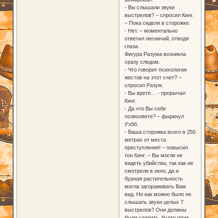
- Вы слышали звуки
выстрелов? – спросил Кинг.
– Пока сидели в сторожке.
- Нет. – моментально
ответил лесничий, отводя
глаза.
Фигура Разума возникла
сразу следом.
- Что говорит психология
жестов на этот счет? –
спросил Разум.
- Вы врете… - прорычал
Кинг.
- Да что Вы себе
позволяете? – фыркнул
Уэбб.
- Ваша сторожка всего в 250
метрах от места
преступления! – повысил
тон Кинг. – Вы могли не
видеть убийства, так как не
смотрели в окно, да и
бурная растительность
могла загораживать Вам
вид. Но как можно было не
слышать звуки целых 7
выстрелов? Они должны
были ударить, будто гром