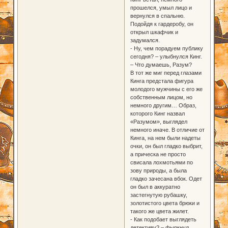
прошелся, умыл лицо и
вернулся в спальню.
Подойдя к гардеробу, он
открыл шкафчик и
задумался.
- Ну, чем порадуем публику
сегодня? – улыбнулся Кинг.
– Что думаешь, Разум?
В тот же миг перед глазами
Кинга предстала фигура
молодого мужчины с его же
собственным лицом, но
немного другим… Образ,
которого Кинг назвал
«Разумом», выглядел
немного иначе. В отличие от
Кинга, на нем были надеты
очки, он был гладко выбрит,
а прическа не просто
свисала лохмотьями по
зову природы, а была
гладко зачесана вбок. Одет
он был в аккуратно
застегнутую рубашку,
золотистого цвета брюки и
такого же цвета жилет.
- Как подобает выглядеть
детективу? – фыркнул