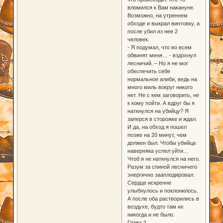
вломился к Вам накануне.
Возможно, на утреннем
обходе и выкрал винтовку, а
после убил из нее 2
человек.
- Я подумал, что во всем
обвинят меня… - вздохнул
лесничий. – Но я не мог
обеспечить себе
нормальное алиби, ведь на
много миль вокруг никого
нет. Не с кем заговорить, не
к кому пойти. А вдруг бы я
наткнулся на убийцу? Я
заперся в сторожке и ждал.
И да, на обход я пошел
позже на 20 минут, чем
должен был. Чтобы убийца
наверняка успел уйти…
Чтоб я не наткнулся на него.
Разум за спиной лесничего
энергично зааплодировал.
Сердце искренне
улыбнулось и поклонилось.
А после оба растворились в
воздухе, будто там их
никогда и не было.
Глава 2