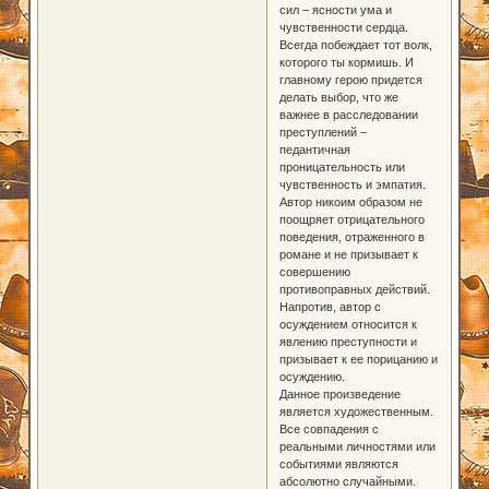
сил – ясности ума и
чувственности сердца.
Всегда побеждает тот волк,
которого ты кормишь. И
главному герою придется
делать выбор, что же
важнее в расследовании
преступлений –
педантичная
проницательность или
чувственность и эмпатия.
Автор никоим образом не
поощряет отрицательного
поведения, отраженного в
романе и не призывает к
совершению
противоправных действий.
Напротив, автор с
осуждением относится к
явлению преступности и
призывает к ее порицанию и
осуждению.
Данное произведение
является художественным.
Все совпадения с
реальными личностями или
событиями являются
абсолютно случайными.