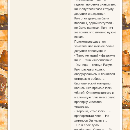
гадким, но очень знакомым.
Кинг опустил глаза к трупу
девушки и вздрогнул.
Колготки девушки были
порваны, одной из туфель
не было на ногах. Кинг тут
же понял, что именно нужно
искать.
Присмотревшись, он
заметил, что нижнее белье
девушки приспущено.
- Твою же мать! – фыркнул
Кинг. – Она изнасилована.
- Умница. – кивнул Разум.
Кинг раскрыл ящик с
оборудованием и принялся
осторожно собирать
биологический материал
насильника прямо с юбки
убитой. Он поместил его в
маленькую пластмассовую
пробирку и плотно
упаковал.
- Хорошо, что с юбки… -
пробормотал Кинг. – Не
хотелось бы лезть в...
- Не в свое дело. –
улыбнулось Сердце. – Да,