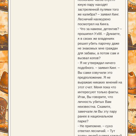
юную пару находят
застреленной пулями того
же калибра? – заявил Кинг.
Лесничий нахмурено
посмотрел на Кинга.
- Что за намеки, детектив? –
прошипел Уэбб. – Думаете,
я в своих же владениях
решил убить парочку даже
не знакомых мне граждан
для забавы, а потом сам и
вызвал копов?
- Я не утверждал ничего
подобного. – заявил Кинг. –
Вы сами озвучили это
предположение. Я не
выражаю никаких мнений на
этот счет. Меня пока что
интересуют только факты.
Итак, Вы говорите, что
личность убитых Вам
неизвестна. Скажите,
замечали ли Вы эту пару
ранее в национальном
парке?
- Не припомню. – сухо
ответил лесничий. – Тут
толпы людей гуляют каждый