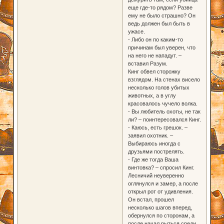
еще где-то рядом? Разве
ему не было страшно? Он
ведь должен был быть в
ужасе.
- Либо он по каким-то
причинам был уверен, что
на него не нападут. –
вставил Разум.
Кинг обвел сторожку
взглядом. На стенах висело
несколько голов убитых
животных, а в углу
красовалось чучело волка.
- Вы любитель охоты, не так
ли? – поинтересовался Кинг.
- Каюсь, есть грешок. –
заявил охотник. –
Выбираюсь иногда с
друзьями пострелять.
- Где же тогда Ваша
винтовка? – спросил Кинг.
Лесничий неуверенно
оглянулся и замер, а после
открыл рот от удивления.
Он встал, прошел
несколько шагов вперед,
обернулся по сторонам, а
после начал рыться среди