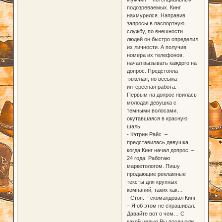
подозреваемых. Кинг
нахмурился. Направив
запросы в паспортную
службу, по внешности
людей он быстро определил
их личности. А получив
номера их телефонов,
начал вызывать каждого на
допрос. Предстояла
тяжелая, но весьма
интересная работа.
Первым на допрос явилась
молодая девушка с
темными волосами,
окутавшаяся в красную
шаль.
- Кэтрин Райс. –
представилась девушка,
когда Кинг начал допрос. –
24 года. Работаю
маркетологом. Пишу
продающие рекламные
тексты для крупных
компаний, таких как…
- Стоп. – скомандовал Кинг.
– Я об этом не спрашивал.
Давайте вот о чем… С
какой целью Вы посещали