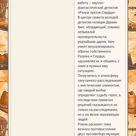
работу – научно-
фантастический детектив
«Разум против Сердца».
В центре сюжета молодой
детектив полиции Дориан
Кинг, обладающий, помимо
небывалой
проницательности,
редчайшим даром. Кинг
умеет визуализировать
образы собственного
Разума и Сердца,
одушевляя их и общаясь с
ними в нужных ему
ситуациях.
Погрузитесь в атмосферу
запутанного расследования
с мистическим элементом,
где каждый выбор
определяет судьбу героя, а
последствия принятых
решений сказываются не
только на расследовании,
но и на жизни окружающих
людей.
Роман раскроет тему
вечного противостояния
двух противоборствующих