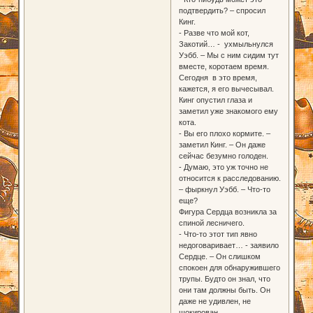
подтвердить? – спросил
Кинг.
- Разве что мой кот,
Закотий… - ухмыльнулся
Уэбб. – Мы с ним сидим тут
вместе, коротаем время.
Сегодня в это время,
кажется, я его вычесывал.
Кинг опустил глаза и
заметил уже знакомого ему
кота.
- Вы его плохо кормите. –
заметил Кинг. – Он даже
сейчас безумно голоден.
- Думаю, это уж точно не
относится к расследованию.
– фыркнул Уэбб. – Что-то
еще?
Фигура Сердца возникла за
спиной лесничего.
- Что-то этот тип явно
недоговаривает… - заявило
Сердце. – Он слишком
спокоен для обнаружившего
трупы. Будто он знал, что
они там должны быть. Он
даже не удивлен, не
шокирован.