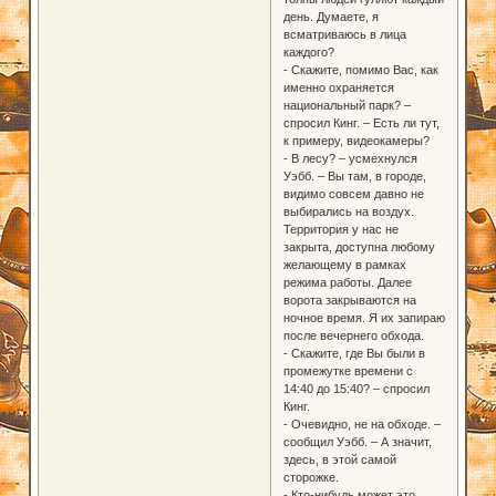
день. Думаете, я
всматриваюсь в лица
каждого?
- Скажите, помимо Вас, как
именно охраняется
национальный парк? –
спросил Кинг. – Есть ли тут,
к примеру, видеокамеры?
- В лесу? – усмехнулся
Уэбб. – Вы там, в городе,
видимо совсем давно не
выбирались на воздух.
Территория у нас не
закрыта, доступна любому
желающему в рамках
режима работы. Далее
ворота закрываются на
ночное время. Я их запираю
после вечернего обхода.
- Скажите, где Вы были в
промежутке времени с
14:40 до 15:40? – спросил
Кинг.
- Очевидно, не на обходе. –
сообщил Уэбб. – А значит,
здесь, в этой самой
сторожке.
- Кто-нибудь может это