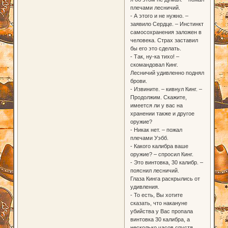
плечами лесничий.
- А этого и не нужно. –
заявило Сердце. – Инстинкт
самосохранения заложен в
человека. Страх заставил
бы его это сделать.
- Так, ну-ка тихо! –
скомандовал Кинг.
Лесничий удивленно поднял
брови.
- Извините. – кивнул Кинг. –
Продолжим. Скажите,
имеется ли у вас на
хранении также и другое
оружие?
- Никак нет. – пожал
плечами Уэбб.
- Какого калибра ваше
оружие? – спросил Кинг.
- Это винтовка, 30 калибр. –
пояснил лесничий.
Глаза Кинга раскрылись от
удивления.
- То есть, Вы хотите
сказать, что накануне
убийства у Вас пропала
винтовка 30 калибра, а
несколько часов спустя