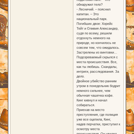
обнаружил тело?
- Лесничий. – пояснил
капитан. – Это
национальный парк.
Погибших двое: Хорейс
Тейт и Оливия Александер,
судя по всему, решили
отдохнуть немного на
природе, но кончилось не
совсем тем, что ожидалось.
Застрелены из винтовки…
Подозреваемый скрылся с
места происшествия. Все,
как ты любишь. Скандалы,
интриги, расследования. За
дело.
Двойное убийство ранним
утром в понедельник бодрит
немного сильнее, чем
обычная чашечка кофе.
Кинг кивнул и начал
собираться.
Приехав на место
преступления, где полиция
уже все оцепила, Кинг,
надев перчатки, приступил к
осмотру места
происшествия. Он увидел,