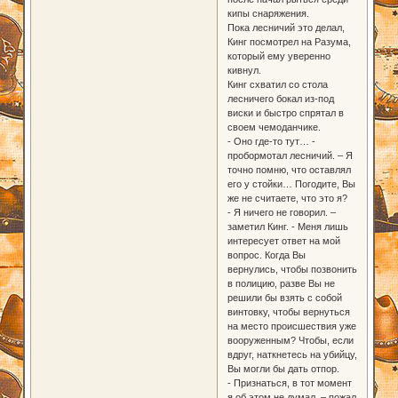
кипы снаряжения.
Пока лесничий это делал,
Кинг посмотрел на Разума,
который ему уверенно
кивнул.
Кинг схватил со стола
лесничего бокал из-под
виски и быстро спрятал в
своем чемоданчике.
- Оно где-то тут… -
пробормотал лесничий. – Я
точно помню, что оставлял
его у стойки… Погодите, Вы
же не считаете, что это я?
- Я ничего не говорил. –
заметил Кинг. - Меня лишь
интересует ответ на мой
вопрос. Когда Вы
вернулись, чтобы позвонить
в полицию, разве Вы не
решили бы взять с собой
винтовку, чтобы вернуться
на место происшествия уже
вооруженным? Чтобы, если
вдруг, наткнетесь на убийцу,
Вы могли бы дать отпор.
- Признаться, в тот момент
я об этом не думал. – пожал