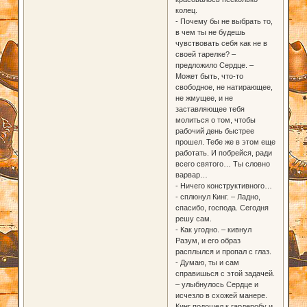
колец.
- Почему бы не выбрать то,
в чем ты не будешь
чувствовать себя как не в
своей тарелке? –
предложило Сердце. –
Может быть, что-то
свободное, не натирающее,
не жмущее, и не
заставляющее тебя
молиться о том, чтобы
рабочий день быстрее
прошел. Тебе же в этом еще
работать. И побрейся, ради
всего святого… Ты словно
варвар…
- Ничего конструктивного…
- сплюнул Кинг. – Ладно,
спасибо, господа. Сегодня
решу сам.
- Как угодно. – кивнул
Разум, и его образ
расплылся и пропал с глаз.
- Думаю, ты и сам
справишься с этой задачей.
– улыбнулось Сердце и
исчезло в схожей манере.
Кинг подошел к гардеробу и