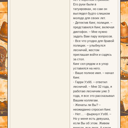
Его руки были в
татуировках, но сам он
выглядел будто слишком
молодо для своих лет.
- Детектив Кинг, полиция. –
представился Кинг, включая
диктофон. – Мне нужно
задать Вам пару вопросов.
- Все что угодно для бравой
полиции. – улыбнулся
лесничий, жестом
приглашая войти и садясь
за стол.
Кинг сел рядом и в упор
уставился на него.
- Ваше полное имя. – начал
Кинг.
- Гарри Уэбб. – ответил
лесничий. – Мне 32 года, я
работаю лесничим уже 3
года, я все это рассказывал
Вашим коллегам.
- Женаты ли Вы? –
неожиданно спросил Кинг.
- Нет… - фыркнул Уэбб. –
Но у меня есть девушка,
если Вы об этом. Живем
вместе, все дела. А какое