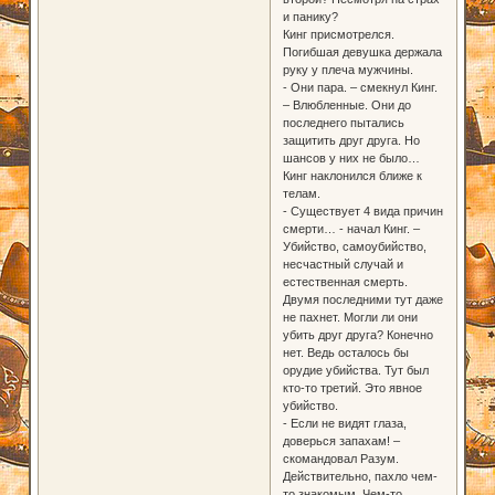
и панику?
Кинг присмотрелся.
Погибшая девушка держала
руку у плеча мужчины.
- Они пара. – смекнул Кинг.
– Влюбленные. Они до
последнего пытались
защитить друг друга. Но
шансов у них не было…
Кинг наклонился ближе к
телам.
- Существует 4 вида причин
смерти… - начал Кинг. –
Убийство, самоубийство,
несчастный случай и
естественная смерть.
Двумя последними тут даже
не пахнет. Могли ли они
убить друг друга? Конечно
нет. Ведь осталось бы
орудие убийства. Тут был
кто-то третий. Это явное
убийство.
- Если не видят глаза,
доверься запахам! –
скомандовал Разум.
Действительно, пахло чем-
то знакомым. Чем-то