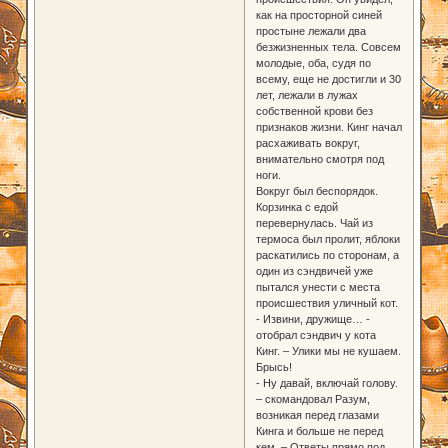
как на просторной синей
простыне лежали два
безжизненных тела. Совсем
молодые, оба, судя по
всему, еще не достигли и 30
лет, лежали в лужах
собственной крови без
признаков жизни. Кинг начал
расхаживать вокруг,
внимательно смотря под
ноги.
Вокруг был беспорядок.
Корзинка с едой
перевернулась. Чай из
термоса был пролит, яблоки
раскатились по сторонам, а
один из сэндвичей уже
пытался унести с места
происшествия уличный кот.
- Извини, дружище… -
отобрал сэндвич у кота
Кинг. – Улики мы не кушаем.
Брысь!
- Ну давай, включай голову.
– скомандовал Разум,
возникая перед глазами
Кинга и больше не перед
кем. – Ответы прямо под