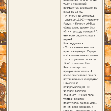
ушел в указанный
промежуток, или позже, но
никак не ранее.
- А почему ты смотришь
только до 17:00? – удивился
Разум. – Почему убийца
обязательно должен был
уйти к приходу полиции? А
что, если он до сих пор в
парке?
Кинг задумался.
- Хоть в чем-то этот тип
прав. – вздохнуло Сердце.
– Исключить можно только
тех, кто ушел из парка до
14:40. – заметил Кинг.
Кинг многократно
прокручивал запись. А
после он составил список
потенциальных кандидатов.
Список был
исчерпывающим. 10
человек, включая
лесничего. Из них двое
убитых. 8 живых
посетителей за весь день,
из них одна женщина. 7
мужчин - потенциальных