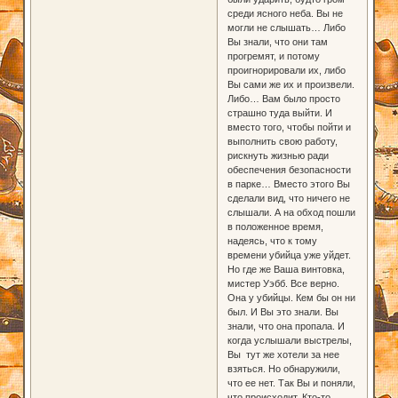
среди ясного неба. Вы не
могли не слышать… Либо
Вы знали, что они там
прогремят, и потому
проигнорировали их, либо
Вы сами же их и произвели.
Либо… Вам было просто
страшно туда выйти. И
вместо того, чтобы пойти и
выполнить свою работу,
рискнуть жизнью ради
обеспечения безопасности
в парке… Вместо этого Вы
сделали вид, что ничего не
слышали. А на обход пошли
в положенное время,
надеясь, что к тому
времени убийца уже уйдет.
Но где же Ваша винтовка,
мистер Уэбб. Все верно.
Она у убийцы. Кем бы он ни
был. И Вы это знали. Вы
знали, что она пропала. И
когда услышали выстрелы,
Вы тут же хотели за нее
взяться. Но обнаружили,
что ее нет. Так Вы и поняли,
что происходит. Кто-то