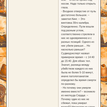
носом. Надо только открыть
глаза.
- Входное отверстие от пуль
достаточно большое. –
заметил Кинг. – Это
винтовка 30го калибра.
Определенно. Пули вошли
под разным углом,
соответственно стреляли в
них не одновременно и с
разных позиций. Одного из
них убили раньше… Но
насколько раньше?
Судмедэксперт назвал
примерное время – с 14:40
до 15:40. Для обоих тел.
Значит, разница между
убийством каждого из них
была не более 5-10 минут,
иначе патологоанатом
определил бы время смерти
по-разному.
- Но почему они умерли
именно вместе? – возникло
из ниоткуда Сердце. –
Почему один из них не
сбежал, пока умирал
второй? Несмотря на страх