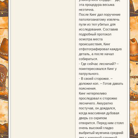
эта процедура весьма
неэтична.
После Кинг дал поручение
патологоанатому извлечь
пули из тел убитых для
исследования. Составив
подробный протокол
осмотра места
происшествия, Кинг
отфотографировал каждую
деталь, а после начал
собираться.
- Где сейчас лесничий? –
поинтересовался Кинг у
патрульного.
- В своей сторожке. –
доложил коп. – Готов давать
пояснения.
Кинг нетерпеливо
проследовал к сторожке
лесничего. Аккуратно
постучав, он дождался,
когда массивная дубовая
дверь со скрипом
отворится. Перед ним стоял
очень высокий гладко
выбритый мужчина средний
лет с короткой стрижкой.