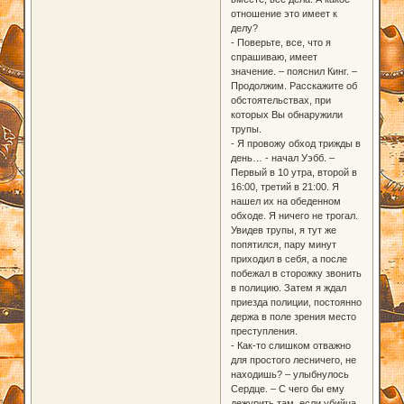
отношение это имеет к
делу?
- Поверьте, все, что я
спрашиваю, имеет
значение. – пояснил Кинг. –
Продолжим. Расскажите об
обстоятельствах, при
которых Вы обнаружили
трупы.
- Я провожу обход трижды в
день… - начал Уэбб. –
Первый в 10 утра, второй в
16:00, третий в 21:00. Я
нашел их на обеденном
обходе. Я ничего не трогал.
Увидев трупы, я тут же
попятился, пару минут
приходил в себя, а после
побежал в сторожку звонить
в полицию. Затем я ждал
приезда полиции, постоянно
держа в поле зрения место
преступления.
- Как-то слишком отважно
для простого лесничего, не
находишь? – улыбнулось
Сердце. – С чего бы ему
дежурить там, если убийца