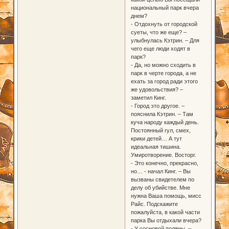
национальный парк вчера
днем?
- Отдохнуть от городской
суеты, что же еще? –
улыбнулась Кэтрин. – Для
чего еще люди ходят в
парк?
- Да, но можно сходить в
парк в черте города, а не
ехать за город ради этого
же удовольствия? –
заметил Кинг.
- Город это другое. –
пояснила Кэтрин. – Там
куча народу каждый день.
Постоянный гул, смех,
крики детей… А тут
идеальная тишина.
Умиротворение. Восторг.
- Это конечно, прекрасно,
но… - начал Кинг. – Вы
вызваны свидетелем по
делу об убийстве. Мне
нужна Ваша помощь, мисс
Райс. Подскажите
пожалуйста, в какой части
парка Вы отдыхали вчера?
- У сосновой поляны. –