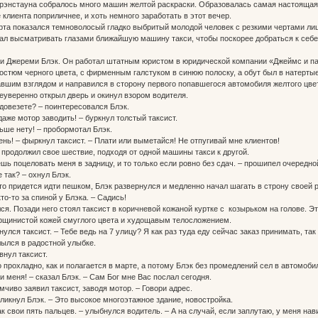
рэнстауна собралось много машин желтой раскраски. Образовалась самая настоящая 
клиента поприличнее, и хоть немного заработать в этот вечер.
рта показался темноволосый гладко выбритый молодой человек с резкими чертами ли
ал высматривать глазами ближайшую машину такси, чтобы поскорее добраться к себ
и Джереми Блэк. Он работал штатным юристом в юридической компании «Джеймс и пар
костюм черного цвета, с фирменным галстуком в синюю полоску, а обут был в натерты
авшим взглядом и направился в сторону первого попавшегося автомобиля желтого цве
неуверенно открыл дверь и окинул взором водителя.
 довезете? – поинтересовался Блэк.
 даже мотор заводить! – буркнул толстый таксист.
льше нету! – пробормотал Блэк.
ень! – фыркнул таксист. – Плати или выметайся! Не отпугивай мне клиентов!
 продолжил свое шествие, подходя от одной машины такси к другой.
шь поцеловать меня в задницу, и то только если ровно без сдач. – прошипел очередной
е так? – охнул Блэк.
что придется идти пешком, Блэк развернулся и медленно начал шагать в строну своей 
кто-то за спиной у Блэка. – Садись!
ся. Позади него стоял таксист в коричневой кожаной куртке с козырьком на голове. 
рщинистой кожей смуглого цвета и худощавым телосложением.
нулся таксист. – Тебе ведь на 7 улицу? Я как раз туда еду сейчас заказ принимать, так 
ылся в радостной улыбке.
ивнул таксист.
 прохладно, как и полагается в марте, а потому Блэк без промедлений сел в автомоби
и меня! – сказал Блэк. – Сам Бог мне Вас послал сегодня.
умчиво заявил таксист, заводя мотор. – Говори адрес.
скликнул Блэк. – Это высокое многоэтажное здание, новостройка.
как свои пять пальцев. – улыбнулся водитель. – А на случай, если заплутаю, у меня нав