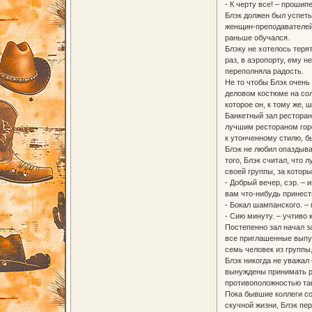
- К черту все! – прошип
Блэк должен был успет
женщин-преподавателей 
раньше обучался.
Блэку не хотелось теря
раз, в аэропорту, ему н
переполняла радость.
Не то чтобы Блэк очень
деловом костюме на сол
которое он, к тому же, 
Банкетный зал ресторан
лучшим рестораном гор
к утонченному стилю, 
Блэк не любил опаздыва
того, Блэк считал, что
своей группы, за котор
- Добрый вечер, сэр. –
вам что-нибудь принести
- Бокал шампанского. –
- Сию минуту. – учтиво 
Постепенно зал начал з
все приглашенные выпус
семь человек из группы,
Блэк никогда не уважал
вынуждены принимать ре
противоположностью так
Пока бывшие коллеги с
скучной жизни, Блэк пер