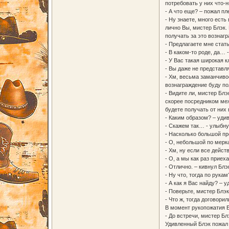
потребовать у них что-н
- А что еще? – пожал пл
- Ну знаете, много ест
лично Вы, мистер Блэк.
получать за это вознаг
- Предлагаете мне стат
- В каком-то роде, да… 
- У Вас такая широкая к
- Вы даже не представл
- Хм, весьма заманчиво
вознаграждение буду по
- Видите ли, мистер Бл
скорее посредником меж
будете получать от них
- Каким образом? – уди
- Скажем так… - улыбну
- Насколько большой пр
- О, небольшой по мерк
- Хм, ну если все дейст
- О, а мы как раз прие
- Отлично. – кивнул Блэ
- Ну что, тогда по рука
- А как я Вас найду? – 
- Поверьте, мистер Блэк
- Что ж, тогда договори
В момент рукопожатия Б
- До встречи, мистер Б
Удивленный Блэк пожал