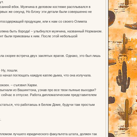
ут.
есанной вбок. Мужчина в деловом костюме расплывался в
рвых же секунд. Но Блэку эти детали были совершенно не
иртосодержащей продукции, или к нам со своего Олимпа
ы должна быть борода! – улыбнулся мужчина, названный Норманом.
нт были прикованы к ним. После этой небольшой
ла скорее встреча двух заклятых врагов. Однако, это был лишь
 Ну, пошли.
о начал поглощать каждую каплю дыма, что она излучала.
покоен. – съязвил Харви.
 выгнали из Вашингтона, узнав про все твои пьяные выходки?
Я сейчас в отпуске. Работа дипломатическим представителем
астаться, что работаешь в Белом Доме, будучи там простым
.
дипломом лучшего юридического факультета штата, должен так