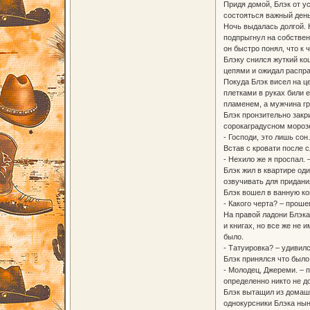
Придя домой, Блэк от у
состояться важный день
Ночь выдалась долгой. Н
подпрыгнул на собственн
он быстро понял, что к 
Блэку снился жуткий ко
цепями и ожидал распр
Покуда Блэк висел на ц
плетками в руках били е
пламенем, а мужчина гр
Блэк пронзительно закри
сорокаградусном мороз
- Господи, это лишь сон
Встав с кровати после 
- Нехило же я проспал. 
Блэк жил в квартире од
озвучивать для придан
Блэк вошел в ванную ко
- Какого черта? – проше
На правой ладони Блэка
и книгах, но все же не 
было.
- Татуировка? – удивилс
Блэк принялся что было
- Молодец, Джереми. – п
определенно никто не д
Блэк вытащил из домашн
однокурсники Блэка нын