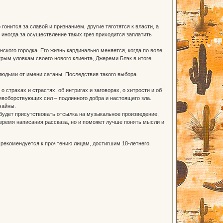
гонится за славой и признанием, другие тяготятся к власти, а
 иногда за осуществление таких грез приходится заплатить
кого городка. Его жизнь кардинально меняется, когда по воле
трым уловкам своего нового клиента, Джереми Блэк в итоге
людьми от имени сатаны. Последствия такого выбора
 страхах и страстях, об интригах и заговорах, о хитрости и об
тивоборствующих сил – подлинного добра и настоящего зла.
чайны.
будет присутствовать отсылка на музыкальное произведение,
 время написания рассказа, но и поможет лучше понять мысли и
 рекомендуется к прочтению лицам, достигшим 18-летнего