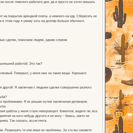
и после тяжелого рабочего дня, да и просто не хотел мешать
ит на покрытие арендной платы, и немного на еду. Сберегать не
 в этом году я увижу хоть на доллар больше обычного.
ные сделки, помогаем людям, одним словом.
нынешней работой. Это так?
толковый. Поверьте, у меня нюх на такие вещи. Хорошего
ня другой. Я заключаю с людьми сделки совершенно разного
сьба?
ыми проблемами. Я их решаю путем заключения договоров.
лэк.
ремя работы у меня стало невпроворот. Клиентов, видите ли, все
иятия на кого-нибудь другого я не могу – боюсь, никто не
ика. Так сказать, ассистента.
дям. Разрешать те или иные их проблемы. За это вы сможете