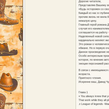
Дорогие читатели,
Представляю Вашему вн
«Будь осторожен со сво
Каждый из нас в глубине
прочим жизнь не мила б
немалую цену.
Главный герой романа Д
случая его нанимателем
соглашается на работу 
Наделенный новой силой
кардинально меняют жизн
Это роман о человечески
обмане. Но в первую оч
Данное произведение н
Особо интересным произ
которое, по мнению авт
эмоции персонажей рас
В связи с имеющимися в
возраста.
Приятного чтения.
Искренне ваш, Давид Ч
Глава 1
« You always knew that y
That work while they all pl
♬League of legends -Wa