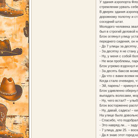
У здания аэропорта Фло
стремлении урвать себе 
В дверях здания аэропо
дорожному полотну и ст
соседний штат.
Молодого человека звал
был в строгий деловой 
Блэк оглянул улицу уст
переднего сидения, он 
- До 7 улицы за десятку
- За десятку я не стану
- Ну, у меня с собой бо
- Не мои проблемы, пар
Блэк угрюмо вздохнул и
- За десять баксов може
- Да что с вами всеми н
Когда стало очевидно, 
- Эй, парень! – крикнул 
Блэк удивленно обернул
выпадать волосами, мо
- Ну, чего встал? – улыб
Блэк восторженно распл
- Ну, давай, садись! – к
На улице было довольно
- Спасибо, что подобрал
- Это навряд ли... – зад
- 7 улица, дом 25. – во
- Да я знаю этот город 