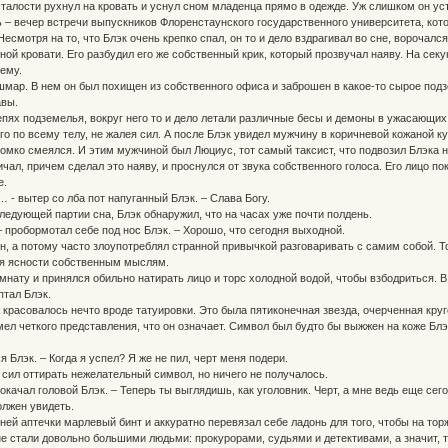
сталости рухнул на кровать и уснул сном младенца прямо в одежде. Уж слишком он ус
 – вечер встречи выпускников Флоренстаунского государственного университета, кот
есмотря на то, что Блэк очень крепко спал, он то и дело вздрагивал во сне, ворочалс
ой кровати. Его разбудил его же собственный крик, который прозвучал наяву. На секун
чему.
шмар. В нем он был похищен из собственного офиса и заброшен в какое-то сырое под
авы.
епях подземелья, вокруг него то и дело летали различные бесы и демоны в ужасающих
го по всему телу, не жалея сил. А после Блэк увидел мужчину в коричневой кожаной к
омко смеялся. И этим мужчиной был Люциус, тот самый таксист, что подвозил Блэка 
чал, причем сделал это наяву, и проснулся от звука собственного голоса. Его лицо по
е.
… - вытер со лба пот напуганный Блэк. – Слава Богу.
следующей партии сна, Блэк обнаружил, что на часах уже почти полдень.
– пробормотал себе под нос Блэк. – Хорошо, что сегодня выходной.
ин, а потому часто злоупотреблял странной привычкой разговаривать с самим собой. Т
ия ясности собственным мыслям.
мнату и принялся обильно натирать лицо и торс холодной водой, чтобы взбодриться. В
птал Блэк.
 красовалось нечто вроде татуировки. Это была пятиконечная звезда, очерченная кру
имел четкого представления, что он означает. Символ был будто бы выжжен на коже Бл
я Блэк. – Когда я успел? Я же не пил, черт меня подери.
 сил оттирать нежелательный символ, но ничего не получалось.
окачал головой Блэк. – Теперь ты выглядишь, как уголовник. Черт, а мне ведь еще сег
олжен увидеть.
ей аптечки марлевый бинт и аккуратно перевязал себе ладонь для того, чтобы на торж
е стали довольно большими людьми: прокурорами, судьями и детективами, а значит, т