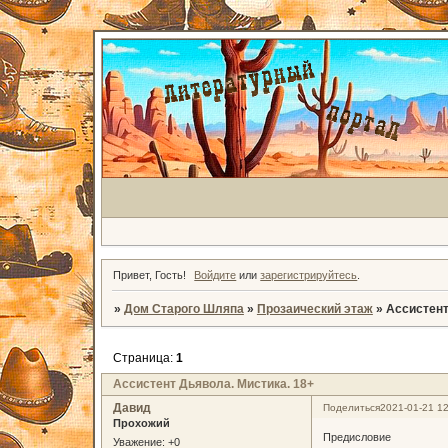
Привет, Гость!
Войдите
или
зарегистрируйтесь
.
»
Дом Старого Шляпа
»
Прозаический этаж
»
Ассистент
Страница:
1
Ассистент Дьявола. Мистика. 18+
Давид
Поделиться
2021-01-21 12
Прохожий
Предисловие
Уважение:
+0