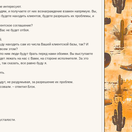
не интересуют.
юдям, и получаете от них вознаграждение взамен напрямую. Вы,
 будете находить клиентов, будете разрешать их проблемы, и
гентское соглашение?
Вас не будет отбоя.
й.
уду находить сам из числа Вашей клиентской базы, так? И
 всем этом?
а по ним люди будут брать перед нами обоими. Вы выступаете
ет лежать на нас с Вами, на стороне исполнителя. За это
так сказать, все равно буду я.
ить.
адут, не раздумывая, за разрешение их проблем.
совали. – ответил Блэк.
усталости.