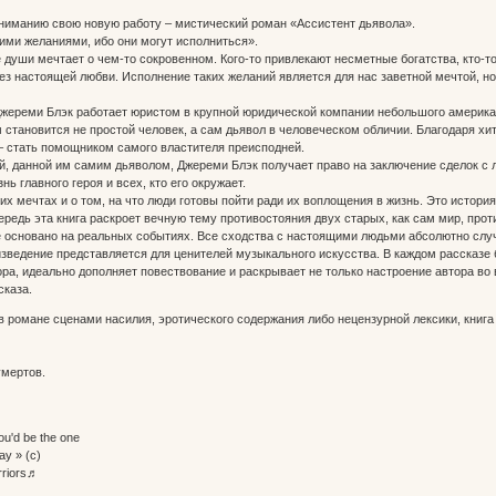
иманию свою новую работу – мистический роман «Ассистент дьявола».
ими желаниями, ибо они могут исполниться».
 души мечтает о чем-то сокровенном. Кого-то привлекают несметные богатства, кто-то 
ез настоящей любви. Исполнение таких желаний является для нас заветной мечтой, но
жереми Блэк работает юристом в крупной юридической компании небольшого американс
 становится не простой человек, а сам дьявол в человеческом обличии. Благодаря хи
– стать помощником самого властителя преисподней.
, данной им самим дьяволом, Джереми Блэк получает право на заключение сделок с 
ь главного героя и всех, кто его окружает.
х мечтах и о том, на что люди готовы пойти ради их воплощения в жизнь. Это история о
ередь эта книга раскроет вечную тему противостояния двух старых, как сам мир, про
е основано на реальных событиях. Все сходства с настоящими людьми абсолютно слу
ведение представляется для ценителей музыкального искусства. В каждом рассказе 
ора, идеально дополняет повествование и раскрывает не только настроение автора во
сказа.
 романе сценами насилия, эротического содержания либо нецензурной лексики, книга
умертов.
ou'd be the one
ay » (с)
rriors♬