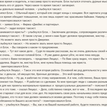
ое время и водитель, и пассажир просто молчали. Блэк пытался отогнать дурные мысл
екать его от дороги. Через какое-то время таксист заговорил.
Вы довольно важный человек. – улыбнулся таксист.
шипел Блэк. – Обычный юрист, который еле сводит концы с концами. Вся зарплата уход
все время обещают повышение, но они лишь кормят нас красивыми байками. Навряд ли
 поинтересовался таксист.
т. – заявил Блэк. – Фирма «Джеймс и партнеры».
есь? – задал вопрос таксист.
 занимаются юристы? – улыбнулся Блэк. – Заключаем договоры, сопровождаем различ
воскликнул таксист. – В таком случае, у меня к вам будет деловое предложение, мистер…
 – Но можете звать меня просто Джереми.
улыбнулся таксист. – Но можете звать меня просто Люциус.
ул Блэк. – Вы говорили о каком-то предложении.
юциус. – Тут вот какое дело… Судя по вашим рассказам, вы не очень довольны своей 
 не очень… - покачал головой Блэк. – Я уже давно думал уйти, но мне пока некуда.
и хотел с Вами поговорить. – продолжил Люциус. – По Вам сразу видно, что юрист Вы 
далека. Видите ли, мистер Блэк, мне нужна Ваша помощь как юриста.
– заинтересовался Блэк.
улыбнулся Люциус. – Такси это моя вторая работа. Основной же род деятельности у ме
ры: о деньгах, об имуществе, брачные договоры… Это мой профиль.
ивнул Блэк. – Ну да, я работаю по этому направлению. А в чем, собственно, Ваша про
 понизил тон Люциус. – Я работаю со сделками. Ко мне приходят люди с самыми разн
те для них проекты материально-правовых и процессуальных документов? – пояснил Б
 то и это тоже. – сказал Люциус. – Дело, собственно говоря, вот в чем… В последнее в
е староват стал для всех этих дел. Но переложить свою роль начальника своего предпр
Однако, кто-то все-таки должен заниматься моими делами. Поэтому я ищу себе помощн
в обязанности Вашего ассистента? – поинтересовался Блэк.
сто. – улыбнулся Люциус. – Вы, как и на Вашей нынешней работе, будете помогать лю