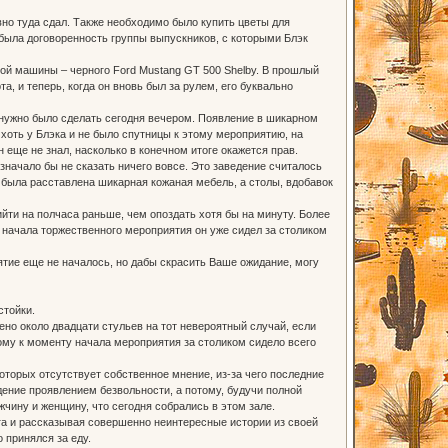
о туда сдал. Также необходимо было купить цветы для
 была договоренность группы выпускников, с которыми Блэк
мой машины – черного Ford Mustang GT 500 Shelby. В прошлый
та, и теперь, когда он вновь был за рулем, его буквально
о нужно было сделать сегодня вечером. Появление в шикарном
оть у Блэка и не было спутницы к этому мероприятию, на
н еще не знал, насколько в конечном итоге окажется прав.
значало бы не сказать ничего вовсе. Это заведение считалось
была расставлена шикарная кожаная мебель, а столы, вдобавок
ийти на полчаса раньше, чем опоздать хотя бы на минуту. Более
о начала торжественного мероприятия он уже сидел за столиком
тие еще не началось, но дабы скрасить Ваше ожидание, могу
стойки.
но около двадцати стульев на тот невероятный случай, если
тому к моменту начала мероприятия за столиком сидело всего
оторых отсутствует собственное мнение, из-за чего последние
ение проявлением безвольности, а потому, будучи полной
чину и женщину, что сегодня собрались в этом зале.
а и рассказывая совершенно неинтересные истории из своей
о принялся за еду.