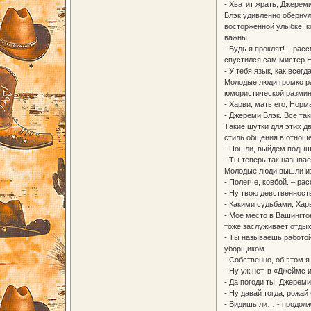
- Хватит жрать, Джереми
Блэк удивленно обернул
восторженной улыбке, к
важны.
- Будь я проклят! – ра
спустился сам мистер 
- У тебя язык, как всег
Молодые люди громко ра
юмористической разминк
- Харви, мать его, Норм
- Джереми Блэк. Все та
Такие шутки для этих д
стиль общения в отноше
- Пошли, выйдем подыша
- Ты теперь так называ
Молодые люди вышли из 
- Полегче, ковбой. – ра
- Ну твою девственность
- Какими судьбами, Хар
- Мое место в Вашингто
тоже заслуживает отдыха
- Ты называешь работой
уборщиком.
- Собственно, об этом я
- Ну уж нет, в «Джеймс
- Да погоди ты, Джереми
- Ну давай тогда, рожай
- Видишь ли… - продолж