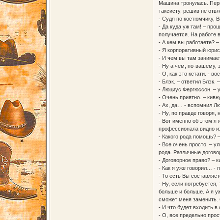
Машина тронулась. Перв
таксисту, решив не отвл
- Судя по костюмчику, 
- Да куда уж там! – про
получается. На работе 
- А кем вы работаете? –
- Я корпоративный юрис
- И чем вы там занимает
- Ну а чем, по-вашему,
- О, как это кстати. - 
- Блэк. – ответил Блэк.
- Люциус Фергюссон. – 
- Очень приятно. – кивн
- Ах, да… - вспомнил Л
- Ну, по правде говоря,
- Вот именно об этом я 
профессионала видно из
- Какого рода помощь? 
- Все очень просто. – 
рода. Различные догово
- Договорное право? – к
- Как я уже говорил… -
- То есть Вы составляе
- Ну, если потребуется,
больше и больше. А я уж
сможет меня заменить. 
- И что будет входить 
- О, все предельно про