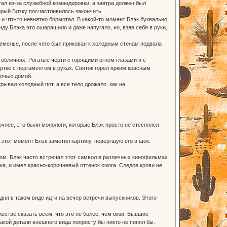
тал из-за служебной командировки, а завтра должен был
орый Блэку посчастливилось закончить.
я и что-то невнятно бормотал. В какой-то момент Блэк буквально
ду Блэка это ошарашило и даже напугало, но, взяв себя в руки,
земелье, после чего был прикован к холодным стенам подвала
 обличиях. Рогатые черти с горящими огнем глазами и с
уртке с пергаментом в руках. Свиток горел ярким красным
ночью домой.
крывал холодный пот, а все тело дрожало, как на
очнее, это были монологи, которые Блэк просто не стеснялся
 этот момент Блэк заметил картину, повергшую его в шок.
гом. Блэк часто встречал этот символ в различных кинофильмах
эка, и имел красно-коричневый оттенок ожога. Следов крови не
одня в таком виде идти на вечер встречи выпускников. Этого
естве сказать всем, что это не более, чем ожог. Бывшие
акой детали внешнего вида попросту бы никто не понял бы.