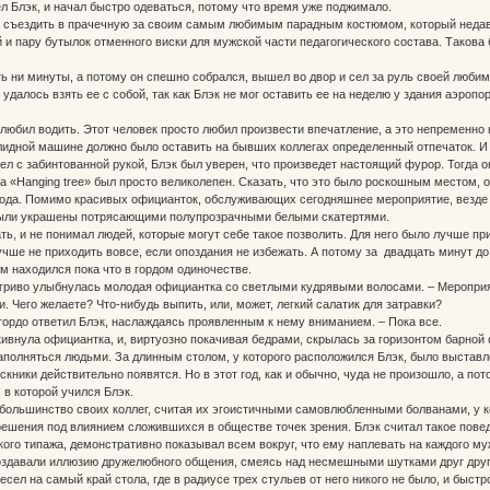
ел Блэк, и начал быстро одеваться, потому что время уже поджимало.
ь съездить в прачечную за своим самым любимым парадным костюмом, который недавн
и пару бутылок отменного виски для мужской части педагогического состава. Такова
ть ни минуты, а потому он спешно собрался, вышел во двор и сел за руль своей люби
е удалось взять ее с собой, так как Блэк не мог оставить ее на неделю у здания аэропор
 любил водить. Этот человек просто любил произвести впечатление, а это непременн
идной машине должно было оставить на бывших коллегах определенный отпечаток. И х
шел с забинтованной рукой, Блэк был уверен, что произведет настоящий фурор. Тогда о
а «Hanging tree» был просто великолепен. Сказать, что это было роскошным местом, о
ода. Помимо красивых официанток, обслуживающих сегодняшнее мероприятие, везде 
были украшены потрясающими полупрозрачными белыми скатертями.
ть, и не понимал людей, которые могут себе такое позволить. Для него было лучше пр
 лучше не приходить вовсе, если опоздания не избежать. А потому за двадцать минут д
ым находился пока что в гордом одиночестве.
 игриво улыбнулась молодая официантка со светлыми кудрявыми волосами. – Мероприя
. Чего желаете? Что-нибудь выпить, или, может, легкий салатик для затравки?
 гордо ответил Блэк, наслаждаясь проявленным к нему вниманием. – Пока все.
кивнула официантка, и, виртуозно покачивая бедрами, скрылась за горизонтом барной 
аполняться людьми. За длинным столом, у которого расположился Блэк, было выставле
кники действительно появятся. Но в этот год, как и обычно, чуда не произошло, а по
 в которой учился Блэк.
 большинство своих коллег, считая их эгоистичными самовлюбленными болванами, у к
шения под влиянием сложившихся в обществе точек зрения. Блэк считал такое повед
ого типажа, демонстративно показывал всем вокруг, что ему наплевать на каждого муж
оздавали иллюзию дружелюбного общения, смеясь над несмешными шутками друг друг
есел на самый край стола, где в радиусе трех стульев от него никого не было, и быстр