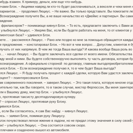
ибудь взамен. К примеру, деньги, или еще что-нибудь.
ечами Блэк. – Акциями навряд ли кто-то будет расплачиваться, а векселя и чеки меня 
ь вариантов… - продолжил Люциус. – Не важно. Вы только представьте. Вы помогаете л
 Вознаграждение получите Вы, а не ваше начальство из «Джеймс и партнеры». Вы сами
раждение.
ь фрилансером? – понимающе кивнул Блэк. – То есть, предлагаете заключить с Вами а
- улыбнулся Люциус. – Уверяю Вас, если Вы будете работать на меня, то от клиентов у 
лиентская база? – удивился Блэк.
яете… - рассмеялся Люциус. – Рано или поздно ко мне за помощью обращается кажды
е предложение. – констатировал Блэк. – Но вот в чем вопрос… Допустим, клиентов я б
лучать от них напрямую. В чем же тогда Ваша выгода? И какова вообще Ваша роль во
эк… - начал Люциус. – Вы будете заключать все сделки от моего имени. Обязательств
ду мной и ними. Вы будете собственноручно выполнять ту часть договора, которая буд
 вознаграждение. А официально стороной по договору, главным выгодоприобретателем, 
вился Блэк. – Если вознаграждение получаю я, то в чем будет Ваша выгода?
лся Люциус. – Я буду получать процент с каждой сделки, которую Вам удастся заключ
оцент? – поинтересовался Блэк.
ам современного поколения. – заверил Люциус. – Это такая плата, которую многие отд
вительно так, как Вы говорите, то в таком случае, мистер Фергюссон, Вы меня заинтере
хали к Вашему дому, мистер Блэк. – улыбнулся Люциус.
к, протягивая таксисту десятидолларовую купюру.
м? – спросил Люциус, протягивая руку Блэку.
удивился Блэк.
, если Вы согласитесь, я сам Вас найду. – кивнул Люциус.
лись. – заявил Блэк, пожимая руку Люциусу.
лэк почувствовал легкое жжение в ладони, но не придал этому значения в силу своей 
лэк! – улыбнулся Люциус. – Она состоится совсем скоро.
 плечами и озадаченно вышел из автомобиля.