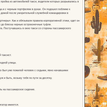
пробка из автомобилей такси, водители которых разрывались в
ца и с черным портфелем в руках. Он подошел поближе к
е домой после уморительной служебной командировки в
тнеры». Как и обязывали правила корпоративной этики, одет он
е до блеска черные остроконечные туфли.
та. Постучавшись в окно такси со стороны пассажирского
 таксист.
родной улицы.
Это был уже пожилой человек с седыми, явно начавшими
уж и быть, возьму тебя по пути за десятку.
ль на пассажирское сидение.
игатор имеется.