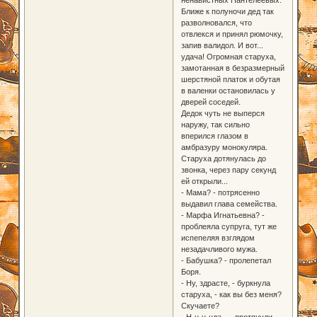
Ближе к полуночи дед так
разволновался, что
отвлекся и принял рюмочку,
запив валидол. И вот...
удача! Огромная старуха,
замотанная в безразмерный
шерстяной платок и обутая
в валенки остановилась у
дверей соседей.
Дедок чуть не выперся
наружу, так сильно
вперился глазом в
амбразуру монокуляра.
Старуха дотянулась до
звонка, через пару секунд
ей открыли...
- Мама? - потрясенно
выдавил глава семейства.
- Марфа Игнатьевна? -
проблеяла супруга, тут же
испепеляя взглядом
незадачливого мужа.
- Бабушка? - пролепетал
Боря.
- Ну, здрасте, - буркнула
старуха, - как вы без меня?
Скучаете?
- Н-н-н-нда... - протянули