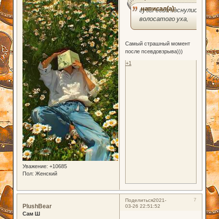
написал(а):
губы едва коснулись
волосатого уха,
Самый страшный момент
после псевдовзрыва)))
+1
Уважение:
+10685
Пол:
Женский
7
Поделиться
2021-
PlushBear
03-26 22:51:52
Сам Ш