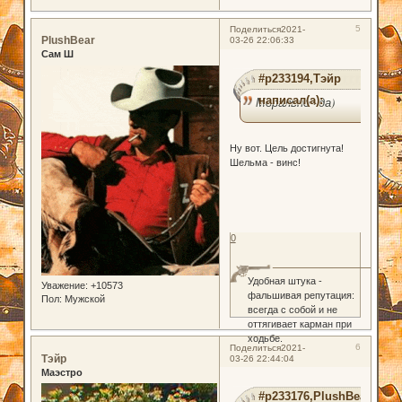
5
Поделиться
2021-
PlushBear
03-26 22:06:33
Сам Ш
#p233194,Тэйр
написал(а):
Морально - да)
Ну вот. Цель достигнута!
Шельма - винс!
0
Удобная штука -
Уважение:
+10573
фальшивая репутация:
Пол:
Мужской
всегда с собой и не
оттягивает карман при
ходьбе.
6
Поделиться
2021-
Тэйр
03-26 22:44:04
Маэстро
#p233176,PlushBear