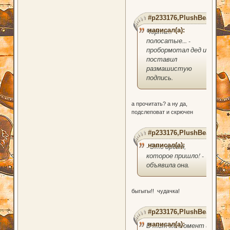
#p233176,PlushBear
написал(а):
Черти...
полосатые... -
пробормотал дед и
поставил
размашистую
подпись.
а прочитать? а ну да,
подслеповат и скрючен
#p233176,PlushBear
написал(а):
- Это время,
которое пришло! -
объявила она.
быгыгы!! чудачка!
#p233176,PlushBear
написал(а):
В тот же момент из