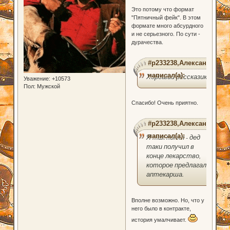
Это потому что формат
"Пятничный фейк". В этом
формате много абсурдного
и не серьезного. По сути -
дурачества.
#p233238,Александер
написал(а):
Хороший рассказик.
Уважение:
+10573
Пол:
Мужской
Спасибо! Очень приятно.
#p233238,Александер
написал(а):
Я так понял - дед
таки получил в
конце лекарство,
которое предлагала
аптекарша.
Вполне возможно. Но, что у
него было в контракте,
история умалчивает.