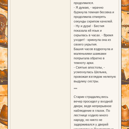
продолжился.
- Я думаю, - мрачно
буркнула темная бесовка и
продолжила отмерять
секунды скрипом качелей.
- Ну и дура! - Бестия
показала ей язык и
скрылась в часах. - Время
уходит! - крикнула она из
своего укрытия.
Башня часов вздрогнула и
маленькими шажками
попрыгала обратно в
темноту арки.
- Святые апостолы, -
усмехнулась Шельма,
провожая взглядом нелепую
выдумку сестры.
***
Старик-страдалец весь
вечер просидел у входной
двери, ведя непрерывное
наблюдение в глазок. По
лестнице ходило много
народу, но никто не
задерживался у дверей
ненавистных Пантелеевых.