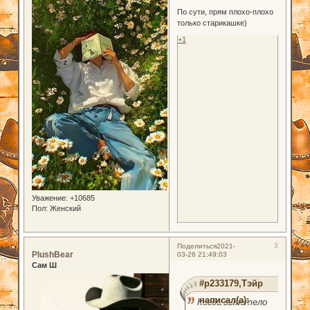
По сути, прям плохо-плохо
только старикашке)
+1
Уважение:
+10685
Пол:
Женский
3
Поделиться
2021-
PlushBear
03-26 21:49:03
Сам Ш
#p233179,Тэйр
написал(а):
Когда вылетело