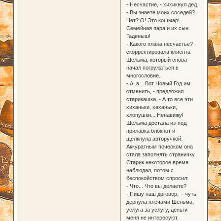
- Несчастие, - хихикнул дед.
- Вы знаете моих соседей?
Нет? О! Это кошмар!
Семейная пара и их сын.
Гаденыш!
- Какого плана несчастье? -
скорректировала клиента
Шельма, который снова
начал погружаться в
многословие.
- А..а... Вот Новый Год им
отменить, - предложил
старикашка. - А то все эти
хиханьки, хаханьки,
хлопушки... Ненавижу!
Шельма достала из-под
прилавка блокнот и
щелкнула авторучкой.
Аккуратным почерком она
стала заполнять страничку.
Старик некоторое время
наблюдал, потом с
беспокойством спросил:
- Что... Что вы делаете?
- Пишу наш договор, - чуть
дернула плечами Шельма, -
услуга за услугу, деньги
меня не интересуют.