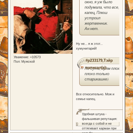
окно, я уж было
подумала, что все,
капец, Плюш
устроил
жертвенник.
Ан нет.
Ну не... я ж этот...
хумунитарий!
Уважение:
+10573
#p233179,Тэйр
Пол:
Мужской
написал(а):
По сути, прям плохо-
плохо только
старикашке)
Все относительно. Мож и
семье капец.
Удобная штука -
фальшивая репутация:
всегда с собой и не
0
оттягивает карман при