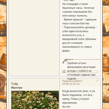
На площадке стояли
башенные часы. Золотые
стрелки показывали без
пяти минут полночь.
- Время пришло! - гаркнули
часы голосом Бестии.
- Пора выполнять договор, -
губы едва коснулись
волосатого уха, а
вкрадчивый голос Шельмы
достиг сознания
оцепеневшего от ужаса
дедка.
Удобная штука -
фальшивая репутация:
всегда с собой и не
+5
оттягивает карман при
ходьбе.
2
Поделиться
2021-
Тэйр
03-26 21:47:21
Маэстро
Когда вылетело окно, я уж
было подумала, что все,
капец, Плюш устроил
жертвенник.
Ан нет.