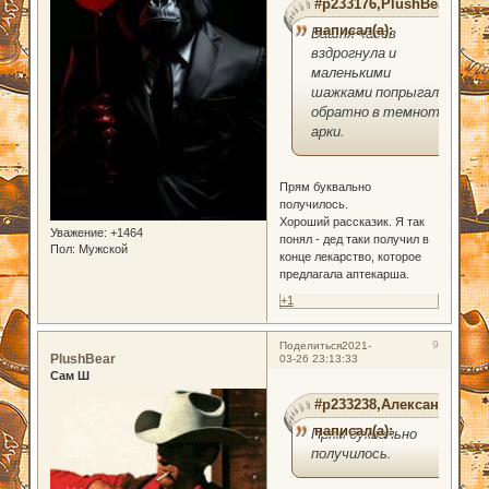
#p233176,PlushBear
написал(а):
Башня часов
вздрогнула и
маленькими
шажками попрыгала
обратно в темноту
арки.
Прям буквально
получилось.
Хороший рассказик. Я так
Уважение:
+1464
понял - дед таки получил в
Пол:
Мужской
конце лекарство, которое
предлагала аптекарша.
+1
9
Поделиться
2021-
PlushBear
03-26 23:13:33
Сам Ш
#p233238,Александер
написал(а):
Прям буквально
получилось.