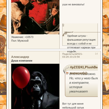
уши не виноваты!
0
Удобная штука -
Уважение:
+10573
фальшивая репутация:
Пол:
Мужской
всегда с собой и не
оттягивает карман при
ходьбе.
14
Поделиться
2021-
Александер
03-26 23:23:56
Душа компании
#p233241,PlushBear
написал(а):
Вполне возможно.
Но, что у него было
в контракте,
история
умалчивает
Вот тут для меня
небольшой затык