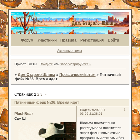
Форум
Участники
Правила
Регистрация
Войти
Активные темы
Привет, Гость!
Войдите
или
зарегистрируйтесь
.
»
Дом Старого Шляпа
»
Прозаический этаж
»
Пятничный
фейк №36. Время идет
Страница:
1
2
3
»
Пятничный фейк №36. Время идет
1
Поделиться
2021-
PlushBear
03-26 21:38:01
Сам Ш
Шельма внимательно
разглядывала посетителя
через фальшивые очки с
прозрачными стеклами без