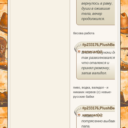
вернулось в раму,
души в ожившие
тела, вечер
продолжился.
бесова работа
#p233176,PlushBear
написал(а):
Ближе к полуночи дед
так разволновался,
что отвлекся и
принял рюмочку,
запив валидол.
пиво, водка, валидол - и
никаких нервов (с) новые-
русские бабки
#p233176,PlushBear
написал(а):
- Мама? -
потрясенно выдавил
папа.