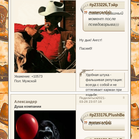
#p233226,Тэйр
написал(а):
Самый страшный
момент после
псевдовзрыва)))
Ну дык! Ангст!
Пасииб!
0
Удобная штука -
Уважение:
+10573
фальшивая репутация:
Пол:
Мужской
всегда с собой и не
оттягивает карман при
ходьбе.
8
Поделиться
2021-
Александер
03-26 23:07:16
Душа компании
#p233176,PlushBear
написал(а):
Время идет