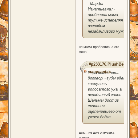
- Марфа
Игнатьевна? -
проблеяла мама,
тут же испепеляя
взглядом
незадачливого мужа.
не мама проблеяла, а его
жена!
#p233176,PlushBear
написал(а):
Пора выполнять
договор, - губы едва
коснулись
волосатого уха, а
вкрадчивый голос
Шельмы достиг
сознания
оцепеневшего от
ужаса дедка.
дык... не долго музыка
играла...