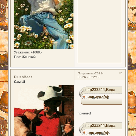
Уважение:
+10685
Пол:
Женский
12
Поделиться
2021-
PlushBear
03-26 23:22:19
Сам Ш
#p233244,Веда
написал(а):
непривычно
принято!
#p233244,Веда
написал(а):
шо младшее