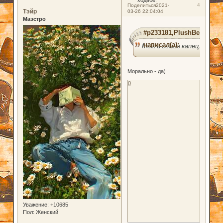
ходьбе.
4
Поделиться
2021-
Тэйр
03-26 22:04:04
Маэстро
#p233181,PlushBear
написал(а):
Мож и семье капец.
Морально - да)
0
Уважение:
+10685
Пол:
Женский