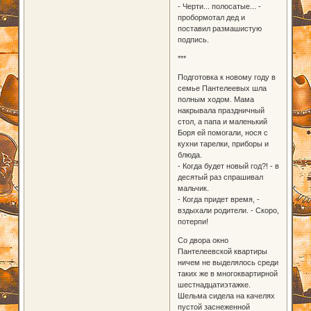
- Черти... полосатые... -
пробормотал дед и
поставил размашистую
подпись.
***
Подготовка к новому году в
семье Пантелеевых шла
полным ходом. Мама
накрывала праздничный
стол, а папа и маленький
Боря ей помогали, нося с
кухни тарелки, приборы и
блюда.
- Когда будет новый год?! - в
десятый раз спрашивал
мальчик.
- Когда придет время, -
вздыхали родители. - Скоро,
потерпи!
Со двора окно
Пантелеевской квартиры
ничем не выделялось среди
таких же в многоквартирной
шестнадцатиэтажке.
Шельма сидела на качелях
пустой заснеженной