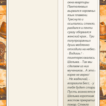
окна квартиры
Пантелеевых
вырвался огромный
язык пламени.
Треснуло и
осыпалось стекло,
раздался и почти
сразу оборвался
женский крик... Три
полупрозрачных
души медленно
отходили на небеса.
- Видишь? -
поинтересовалась
Шельма. - Так мы
сделаем из них
мучеников... А это в
корне не верно!
- Не жадничай, -
возразила Бесс, - у
тебя будет старик!
Пусть возносятся.
Шельма коротким
жестом прекратила
пожар. Стекло