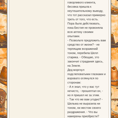
говорливого клиента,
бесовка пришла к
неутешительному выводу,
что тот рассказал примерно
треть от того, что есть.
Пора было действовать,
пока Бестия не провоняла
всю аптеку своими
опытами.
- Позвольте предложить вам
средство от жизни? - не
терпящим возражений
тоном, перебила Шелл
старика. - Обещаю, это
закончит страдания здесь,
на Земле.
Дед моргнул
подслеповатыми глазками и
воровато оглянулся по
сторонам:
- А я знал, что у вас тут
нечисто, - прошептал он, -
но я пришел не за этим.
- Так что же вам угодно? -
Шельма не выразила ни
тоном, ни жестом своего
раздражения. - Что вы
намерены приобрести?