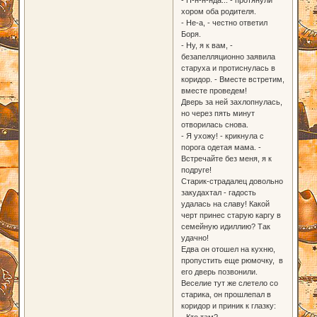
хором оба родителя.
- Не-а, - честно ответил
Боря.
- Ну, я к вам, -
безапелляционно заявила
старуха и протиснулась в
коридор. - Вместе встретим,
вместе проведем!
Дверь за ней захлопнулась,
но через пять минут
отворилась снова.
- Я ухожу! - крикнула с
порога одетая мама. -
Встречайте без меня, я к
подруге!
Старик-страдалец довольно
закудахтал - гадость
удалась на славу! Какой
черт принес старую каргу в
семейную идиллию? Так
удачно!
Едва он отошел на кухню,
пропустить еще рюмочку, в
его дверь позвонили.
Веселие тут же слетело со
старика, он прошлепал в
коридор и приник к глазку:
- Кто там?