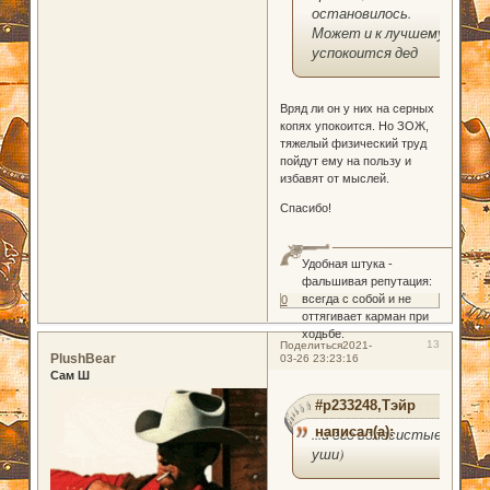
остановилось.
Может и к лучшему,
успокоится дед
Вряд ли он у них на серных
копях упокоится. Но ЗОЖ,
тяжелый физический труд
пойдут ему на пользу и
избавят от мыслей.
Спасибо!
Удобная штука -
фальшивая репутация:
всегда с собой и не
0
оттягивает карман при
ходьбе.
13
Поделиться
2021-
PlushBear
03-26 23:23:16
Сам Ш
#p233248,Тэйр
написал(а):
...и его волосистые
уши)