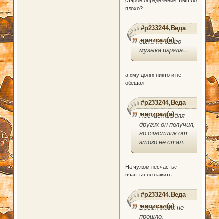
старое определение. Вышло
плохо?
#p233244,Веда
написал(а):
дык... не долго
музыка играла...
а ему долго никто и не
обещал.
#p233244,Веда
написал(а):
Несчастье для
других он получил,
но счастлив от
этого не стал.
На чужом несчастье
счастья не нажить.
#p233244,Веда
написал(а):
Время мимо не
прошло,