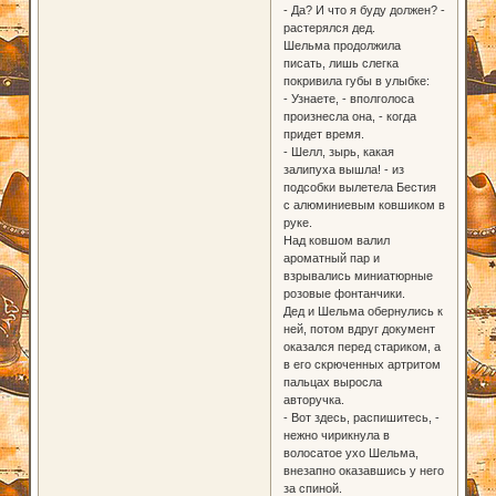
- Да? И что я буду должен? -
растерялся дед.
Шельма продолжила
писать, лишь слегка
покривила губы в улыбке:
- Узнаете, - вполголоса
произнесла она, - когда
придет время.
- Шелл, зырь, какая
залипуха вышла! - из
подсобки вылетела Бестия
с алюминиевым ковшиком в
руке.
Над ковшом валил
ароматный пар и
взрывались миниатюрные
розовые фонтанчики.
Дед и Шельма обернулись к
ней, потом вдруг документ
оказался перед стариком, а
в его скрюченных артритом
пальцах выросла
авторучка.
- Вот здесь, распишитесь, -
нежно чирикнула в
волосатое ухо Шельма,
внезапно оказавшись у него
за спиной.