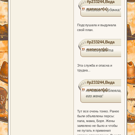
#p233244,Веда
написал(а):
быгыгы!! чудачка!
Подслушала и выдумала
свой план.
#p233244,Веда
написал(а):
бесова работа
Эта служба и опасна и
трудна...
#p233244,Веда
написал(а):
не мама проблеяла, а
его жена!
Тут все очень тонко. Ранее
были объявлены персы:
папа, мама, Боря. Жены
заявлено не было и чтобы
не путать я применил