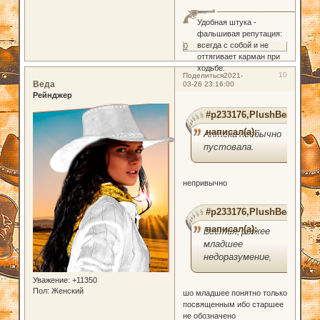
Удобная штука -
фальшивая репутация:
всегда с собой и не
0
оттягивает карман при
ходьбе.
10
Поделиться
2021-
Веда
03-26 23:16:00
Рейнджер
#p233176,PlushBear
написал(а):
Аптека необычно
пустовала.
непривычно
#p233176,PlushBear
написал(а):
Бестия, рыжее
младшее
недоразумение,
Уважение:
+11350
Пол:
Женский
шо младшее понятно только
посвященным ибо старшее
не обозначено