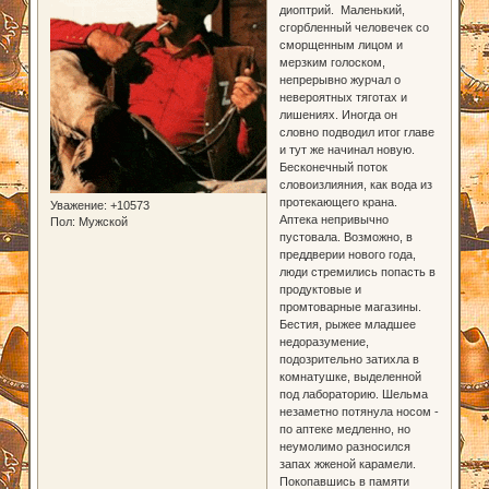
диоптрий. Маленький,
сгорбленный человечек со
сморщенным лицом и
мерзким голоском,
непрерывно журчал о
невероятных тяготах и
лишениях. Иногда он
словно подводил итог главе
и тут же начинал новую.
Бесконечный поток
словоизлияния, как вода из
протекающего крана.
Уважение:
+10573
Аптека непривычно
Пол:
Мужской
пустовала. Возможно, в
преддверии нового года,
люди стремились попасть в
продуктовые и
промтоварные магазины.
Бестия, рыжее младшее
недоразумение,
подозрительно затихла в
комнатушке, выделенной
под лабораторию. Шельма
незаметно потянула носом -
по аптеке медленно, но
неумолимо разносился
запах жженой карамели.
Покопавшись в памяти