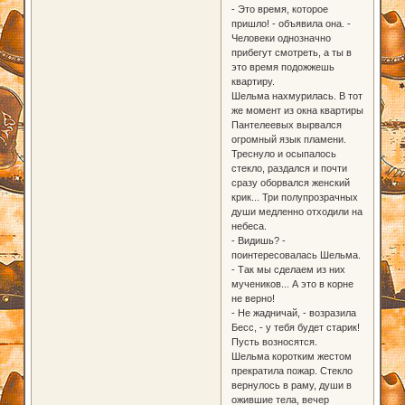
- Это время, которое
пришло! - объявила она. -
Человеки однозначно
прибегут смотреть, а ты в
это время подожжешь
квартиру.
Шельма нахмурилась. В тот
же момент из окна квартиры
Пантелеевых вырвался
огромный язык пламени.
Треснуло и осыпалось
стекло, раздался и почти
сразу оборвался женский
крик... Три полупрозрачных
души медленно отходили на
небеса.
- Видишь? -
поинтересовалась Шельма.
- Так мы сделаем из них
мучеников... А это в корне
не верно!
- Не жадничай, - возразила
Бесс, - у тебя будет старик!
Пусть возносятся.
Шельма коротким жестом
прекратила пожар. Стекло
вернулось в раму, души в
ожившие тела, вечер