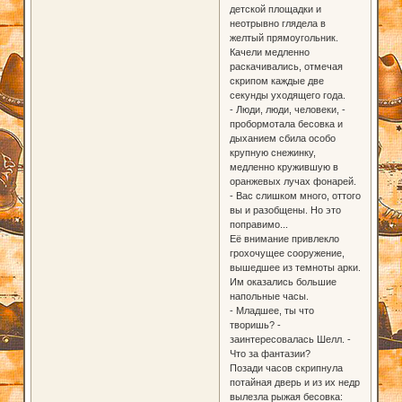
детской площадки и
неотрывно глядела в
желтый прямоугольник.
Качели медленно
раскачивались, отмечая
скрипом каждые две
секунды уходящего года.
- Люди, люди, человеки, -
пробормотала бесовка и
дыханием сбила особо
крупную снежинку,
медленно кружившую в
оранжевых лучах фонарей.
- Вас слишком много, оттого
вы и разобщены. Но это
поправимо...
Её внимание привлекло
грохочущее сооружение,
вышедшее из темноты арки.
Им оказались большие
напольные часы.
- Младшее, ты что
творишь? -
заинтересовалась Шелл. -
Что за фантазии?
Позади часов скрипнула
потайная дверь и из их недр
вылезла рыжая бесовка: