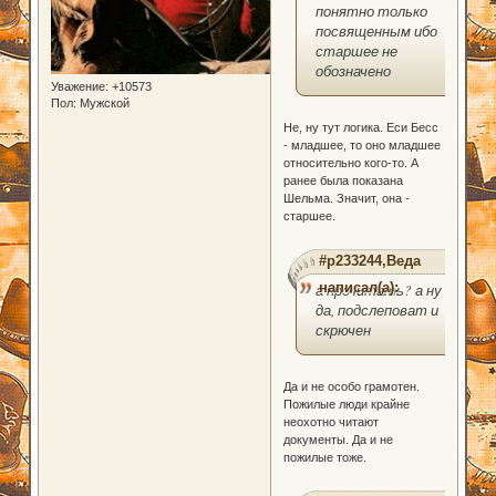
понятно только
посвященным ибо
старшее не
обозначено
Уважение:
+10573
Пол:
Мужской
Не, ну тут логика. Еси Бесс
- младшее, то оно младшее
относительно кого-то. А
ранее была показана
Шельма. Значит, она -
старшее.
#p233244,Веда
написал(а):
а прочитать? а ну
да, подслеповат и
скрючен
Да и не особо грамотен.
Пожилые люди крайне
неохотно читают
документы. Да и не
пожилые тоже.