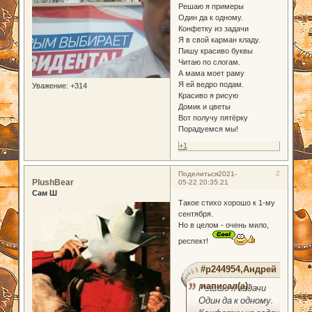
Решаю я примеры
Один да к одному.
Конфетку из задачи
Я в свой карман кладу.
Пишу красиво буквы
Читаю по слогам.
А мама моет раму
Я ей ведро подам.
Уважение:
+314
Красиво я рисую
Домик и цветы
Вот получу пятёрку
Порадуемся мы!
+1
2
Поделиться
2021-
PlushBear
05-22 20:35:21
Сам Ш
Такое стихо хорошо к 1-му
сентября.
Но в целом - очень мило,
респект!
#p244954,Андрей
написал(а):
Решаю я задачи
Один да к одному.