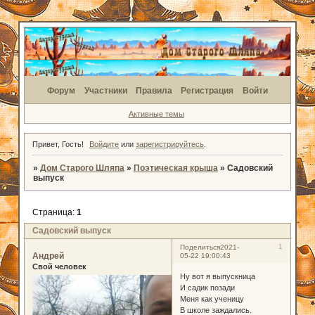
Форум
Участники
Правила
Регистрация
Войти
Активные темы
Привет, Гость!
Войдите
или
зарегистрируйтесь
.
»
Дом Старого Шляпа
»
Поэтическая крыша
»
Садовский
выпуск
Страница:
1
Садовский выпуск
1
Поделиться
2021-
Андрей
05-22 19:00:43
Свой человек
Ну вот я выпускница
И садик позади
Меня как ученицу
В школе заждались.