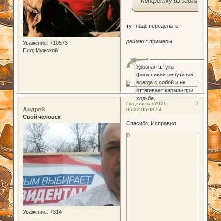
Конфетку из задачи
тут надо переделать.
решаю я
примеры
Уважение:
+10573
Пол:
Мужской
Удобная штука -
фальшивая репутация:
всегда с собой и не
0
оттягивает карман при
ходьбе.
3
Поделиться
2021-
Андрей
05-23 05:08:54
Свой человек
Спасибо. Исправил
0
Уважение:
+314