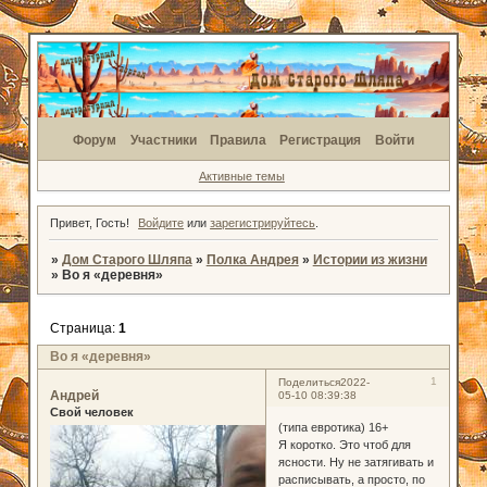
Форум
Участники
Правила
Регистрация
Войти
Активные темы
Привет, Гость!
Войдите
или
зарегистрируйтесь
.
»
Дом Старого Шляпа
»
Полка Андрея
»
Истории из жизни
»
Во я «деревня»
Страница:
1
Во я «деревня»
1
Поделиться
2022-
Андрей
05-10 08:39:38
Свой человек
(типа евротика) 16+
Я коротко. Это чтоб для
ясности. Ну не затягивать и
расписывать, а просто, по