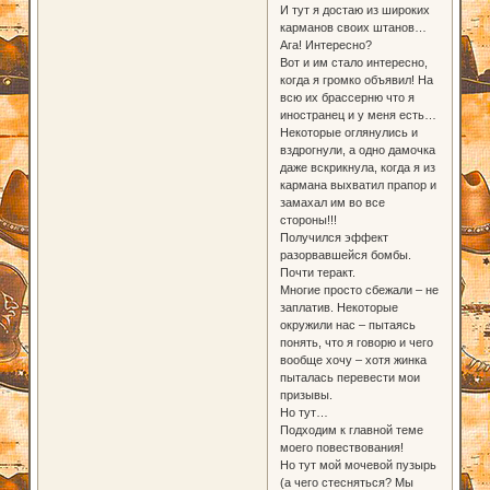
И тут я достаю из широких
карманов своих штанов…
Ага! Интересно?
Вот и им стало интересно,
когда я громко объявил! На
всю их брассерню что я
иностранец и у меня есть…
Некоторые оглянулись и
вздрогнули, а одно дамочка
даже вскрикнула, когда я из
кармана выхватил прапор и
замахал им во все
стороны!!!
Получился эффект
разорвавшейся бомбы.
Почти теракт.
Многие просто сбежали – не
заплатив. Некоторые
окружили нас – пытаясь
понять, что я говорю и чего
вообще хочу – хотя жинка
пыталась перевести мои
призывы.
Но тут…
Подходим к главной теме
моего повествования!
Но тут мой мочевой пузырь
(а чего стесняться? Мы