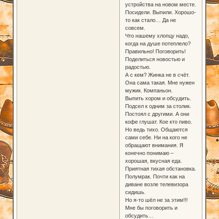
устройства на новом месте.
Посидели. Выпили. Хорошо-
то как стало… Да не
совсем.
Что нашему хлопцу надо,
когда на душе потеплело?
Правильно! Поговорить!
Поделиться новостью и
радостью.
А с кем? Жинка не в счёт.
Она сама такая. Мне нужен
мужик. Компаньон.
Выпить хором и обсудить.
Подсел к одним за столик.
Постоял с другими. А они
кофе глушат. Кое кто пиво.
Но ведь тихо. Общаются
сами себе. Ни на кого не
обращают внимания. Я
конечно понимаю –
хорошая, вкусная еда.
Приятная тихая обстановка.
Полумрак. Почти как на
диване возле телевизора
сидишь.
Но я-то шёл не за этим!!!
Мне бы поговорить и
обсудить…