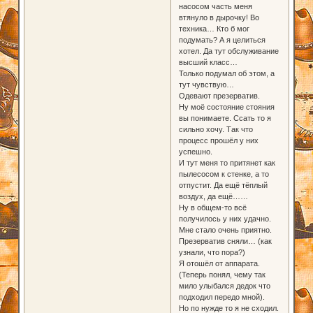
насосом часть меня
втянуло в дырочку! Во
техника… Кто б мог
подумать? А я целиться
хотел. Да тут обслуживание
высший класс…
Только подумал об этом, а
тут чувствую…
Одевают презерватив.
Ну моё состояние стояния
вы понимаете. Ссать то я
сильно хочу. Так что
процесс прошёл у них
успешно.
И тут меня то притянет как
пылесосом к стенке, а то
отпустит. Да ещё тёплый
воздух, да ещё……
Ну в общем-то всё
получилось у них удачно.
Мне стало очень приятно.
Презерватив сняли… (как
узнали, что пора?)
Я отошёл от аппарата.
(Теперь понял, чему так
мило улыбался дедок что
подходил передо мной).
Но по нужде то я не сходил.