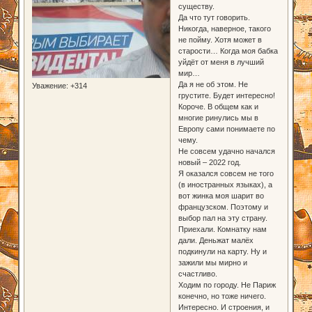
существу.
Да что тут говорить.
Никогда, наверное, такого
не пойму. Хотя может в
старости… Когда моя бабка
уйдёт от меня в лучший
мир…
Да я не об этом. Не
Уважение:
+314
грустите. Будет интересно!
Короче. В общем как и
многие ринулись мы в
Европу сами понимаете по
чему.
Не совсем удачно начался
новый – 2022 год.
Я оказался совсем не того
(в иностранных языках), а
вот жинка моя шарит во
французском. Поэтому и
выбор пал на эту страну.
Приехали. Комнатку нам
дали. Деньжат малёх
подкинули на карту. Ну и
зажили мы мирно и
счастливо.
Ходим по городу. Не Париж
конечно, но тоже ничего.
Интересно. И строения, и