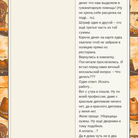
денег что нам выделили в
гуманитарную помощь! (Ну
не хрена себе расценка на
подр…ть).
Штраф один и другой – это
ещё третья часть из той
суммы.
Короче денег на карте едва
хватило чтоб не забрали в
полицию прямо из
ресторана.
Вернулись в комнатку.
Посчитали прослезились. И
встал перед нами вечный
москальский вопрос – Что
делать???
Один ответ. Искать
работу…
Вот с утра и пошли. Ну по
моей профессии, даже с
красным дипломом ничего
нет, да и красного диплома
у меня нет.
Жене проще. Уборщицы
нужны. Ну ещё дворники и
тому подобное.
А оплата…?
Да я дома чуть не в два