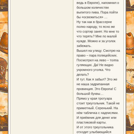
ведь в Европе), напомнил о
большом количестве
выпитого пива. Пора пойти
бы «освежиться» …
Ну так как в брассерне
полно народу, то ясно же
что сортир занят. Но мне то
что терять? Мне по малой
нужде. Можно и за уголок
забежать.
Вышел на улицу. Смотрю на
право – пара полицейских.
Посмотрел на лево – толпа
гуляющих. Да! Не видно
укромного уголка. Что
делать?
И тут. Как я забыл? Это же
не наша задрипанная
провинция. Это Европа! С
большой буквы…
Прямо у края тротуара
стоит треугольник. Такой не
приметный. Серенький. На
нём табличка с надписями.
И приёмник для денег или
пластиковой карты.
И от этого треугольника
отходит улыбающийся