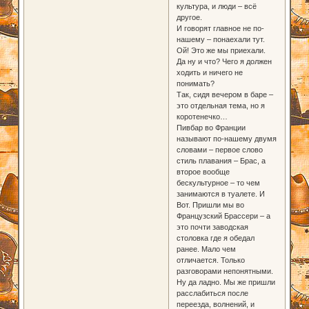
культура, и люди – всё
другое.
И говорят главное не по-
нашему – понаехали тут.
Ой! Это же мы приехали.
Да ну и что? Чего я должен
ходить и ничего не
понимать?
Так, сидя вечером в баре –
это отдельная тема, но я
коротенечко…
Пивбар во Франции
называют по-нашему двумя
словами – первое слово
стиль плавания – Брас, а
второе вообще
бескультурное – то чем
занимаются в туалете. И
Вот. Пришли мы во
Французский Брассери – а
это почти заводская
столовка где я обедал
ранее. Мало чем
отличается. Только
разговорами непонятными.
Ну да ладно. Мы же пришли
расслабиться после
переезда, волнений, и