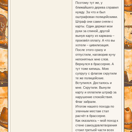
Поэтому тут же, у
ближайшего дерева справил
нужду. За что и был
оштрафован полицейскими.
Штраф они сами сняли с
карты. Один держал мои
руки за спиной, другой
вынув карту из кармана –
произвёл оплату. А что вы
хотели – цивилизация.
После этого сразу и
отпустили, наговорив кучу
непонятных мне слов.
Вернулся в брассерню. А
тут тоже кипишь. Мою
супругу с флагом скрутили
те же полицейские.
Вступился. Досталось и
мне. Скрутили. Вынули
карту и оплатили штраф за
нарушение спокойствия.
Флаг забрали.
Итогом нашего похода по
злачным местам стал
расчёт в брассерне.
Как оказалось – мой поход к
стене самоудовлетворения
стоил третьей части всех