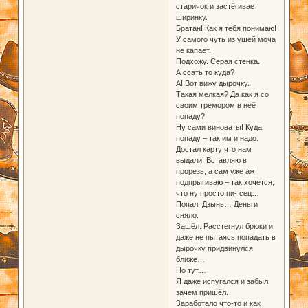
старичок и застёгивает
ширинку.
Братан! Как я тебя понимаю!
У самого чуть из ушей моча
не капает.
Подхожу. Серая стенка.
А ссать то куда?
А! Вот вижу дырочку.
Такая мелкая? Да как я со
своим тремором в неё
попаду?
Ну сами виноваты! Куда
попаду – так им и надо.
Достал карту что нам
выдали. Вставляю в
прорезь, а сам уже аж
подпрыгиваю – так хочется,
что ну просто пи- сец…
Попал. Дзынь… Деньги
сняло.
Зашёл. Расстегнул брюки и
даже не пытаясь попадать в
дырочку придвинулся
ближе…
Но тут…
Я даже испугался и забыл
зачем пришёл.
Заработало что-то и как