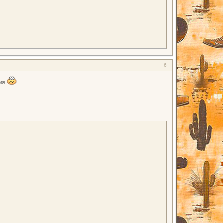
6
фия