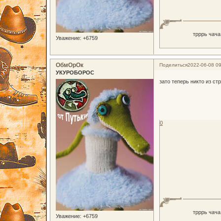
трррь чача
Уважение:
+6759
ОбмОрОк
Поделиться
2022-06-08 09
УКУРОБОРОС
зато теперь никто из с
0
трррь чача
Уважение:
+6759