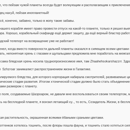
е, что пейзаж чужой планеты всегда будет волнующим и располагающим к приключения
дец нахуй, пейзаж инопланетный!
сё, конечно, забавно, только в жопу такие забавы.
нашего корабля имеет право провести отпуск на какой-то планете, только я решил вые
ора. Хорошо, корабельный скафандр ещё держит защиту, да ещё верный бластер работ
ядский телепорт на возвращение уже не работает!
енел, когда вместо поверхности дальней планеты оказался в сияющем всеми цветами 
азать, непонятная хрень с глазами и щупальцами предложила мне поработать на межга
 сама блядская хрень носила труднопроизносимое имя, там Zhaahehsokarshazzrr. Здрав
 Szhzroar занималист распространением жизни в Галактике.
олируемого блядства, для которого корпорация набирала смотрителей, развиваемые ци
нические стадии развития. Итогом хтонической стадии должно было стать объединение
ами размером с планету.
е поля, создаваемые Шазроаром, не давали мне воспользоваться своим телепортом, 
 на бесплодной планете, я вонзил летающий ху.., то есть, Созидатель Жизни, в беспл
ая растительность, окрашенная всякими ёбаными сраными цветами.
оттенков хотелось тошнить, после флоры пошла фауна, и тошнить стало хотеться сил