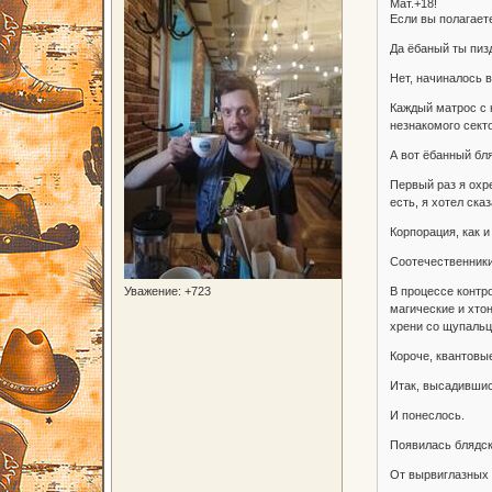
Мат.+18!
Если вы полагает
Да ёбаный ты пиз
Нет, начиналось в
Каждый матрос с 
незнакомого сект
А вот ёбанный бл
Первый раз я охр
есть, я хотел ск
Корпорация, как и
Соотечественники
В процессе контр
Уважение:
+723
магические и хто
хрени со щупальц
Короче, квантовы
Итак, высадившись
И понеслось.
Появилась блядск
От вырвиглазных 