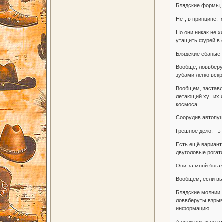
Блядские формы, 
Нет, в принципе,
Но они никак не х
утащить фурей в 
Блядские ёбаные 
Вообще, ловвберу
зубами легко вскр
Вообщем, заставл
летающий ху.. их 
космоса.
Соорудив автопуш
Грешное дело, - 
Есть ещё вариант
двуголовые рогат
Они за мной бегал
Вообщем, если вы
Блядские молнии 
ловвберуты взрыв
информацию.
А если никак не о