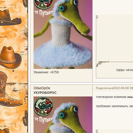
0
трррь чача
Уважение:
+6759
ОбмОрОк
Поделиться
2022-06-08 08
УКУРОБОРОС
тлетворное влияние
нос
требоваю запипикать з
0