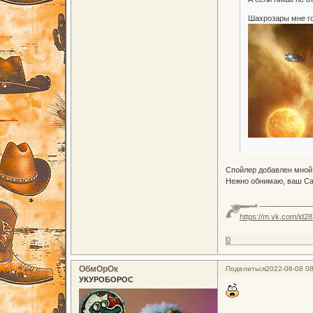
Шахрозары мне гов
Спойлер добавлен мной
Нежно обнимаю, ваш С
https://m.vk.com/id2
0
ОбмОрОк
Поделиться
2022-06-08 08
УКУРОБОРОС