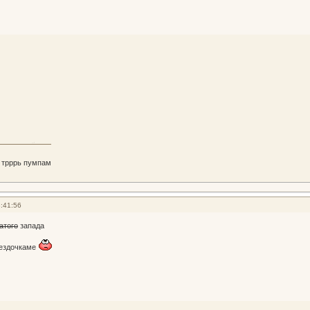
 трррь пумпам
:41:56
атого
запада
вездочкаме