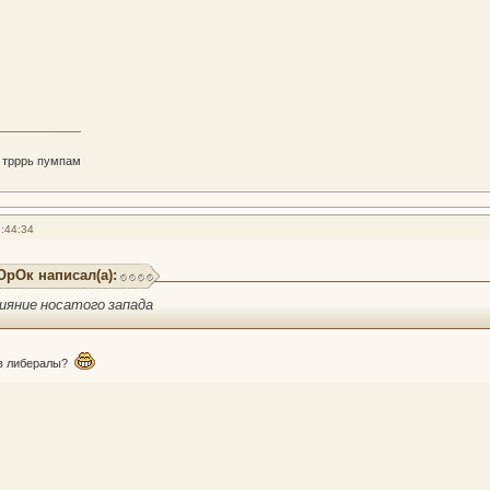
 трррь пумпам
:44:34
рОк написал(а):
ияние носатого запада
 в либералы?