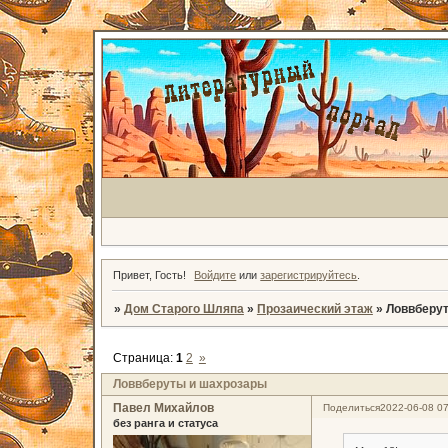
Привет, Гость!
Войдите
или
зарегистрируйтесь
.
»
Дом Старого Шляпа
»
Прозаический этаж
»
Ловвберу
Страница:
1
2
»
Ловвберуты и шахрозары
Павел Михайлов
Поделиться
2022-06-08 07
без ранга и статуса