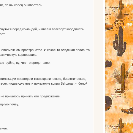
м, то вы капец ошибаетесь.
бнуться перед командой, и ввёл в телепорт координаты
ает.
невозможном пространстве. И какая-то блядская ебола, то
лактическую корпорацию.
ствуйте, ну, что-то вроде такое.
вилизации проходили технократические, биологические,
 всех индивидуумов и появление копии Szhzroar, - белой
мне пришлось принять его предложение.
одную почву.
ьнее.