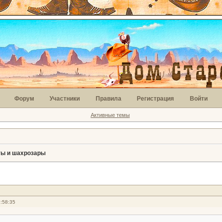
Форум
Участники
Правила
Регистрация
Войти
Активные темы
ты и шахрозары
:58:35