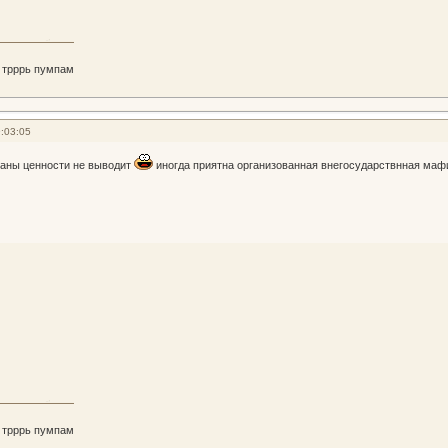
 трррь пумпам
:03:05
траны ценности не выводит
иногда приятна организованная внегосударствнная ма
 трррь пумпам