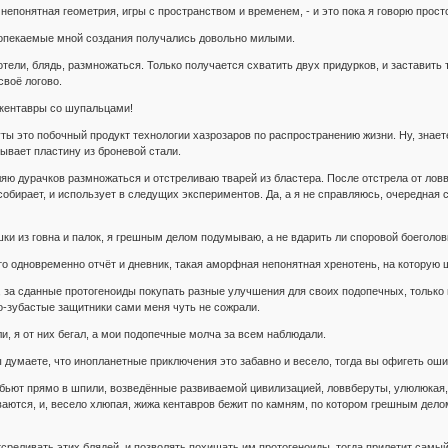
непонятная геометрия, игры с пространством и временем, - и это пока я говорю прост
 опекаемые мной создания получались довольно милыми.
отели, блядь, размножаться. Только получается схватить двух придурков, и заставить
своё логово.
кентавры со шупальцами!
ты это побочный продукт технологии хазрозаров по распространению жизни. Ну, знает
ывает пластину из броневой стали.
яю дурачков размножаться и отстреливаю тварей из бластера. После отстрела от ловв
собирает, и использует в следущих экспериментов. Да, а я не справляюсь, очередная 
ки из говна и палок, я грешным делом подумываю, а не вдарить ли споровой боеголов
это одновременно отчёт и дневник, такая аморфная непонятная хренотень, на котору
, за сданные протогеноиды покупать разные улучшения для своих подопечных, только 
о-зубастые защитники сами меня чуть не сожрали.
и, я от них бегал, а мои подопечные молча за всем наблюдали.
 думаете, что инопланетные приключения это забавно и весело, тогда вы офигеть оши
бьют прямо в шпили, возведённые развиваемой цивилизацией, ловвберуты, улюлюкая, 
аются, и, весело хлюпая, жижа кентавров бежит по камням, по котором грешным дело
тсреливать этих блядей, и позволять похищать им протогеноиды, тогда прилетит самый