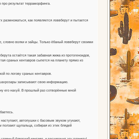
о про результат терраморфинга.
 тх размножаться, как появляется ловвберут и пытается
е, словно волки и зайцы. Только ёбаный ловвберут своими
берута остаётся такая забавная жижа из протогеноидов,
стая сраных кентавров сыпется на планету прямо из
кой по логову сраных кентавров.
ю шахрозары записывают свою информацию.
ну его нахуй. В прошлый раз сотворённые мной
баетесь.
наступают, автопушки с басовым звуком угукают,
м ползают щупальца, собирая из этих блядей
 главный блядский кентавр, и расхерачит эту планету!