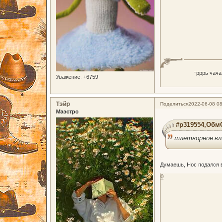
трррь чача
Уважение:
+6759
Тэйр
Поделиться
2022-06-08 08
Маэстро
#p319554,ОбмО
тлетворное вл
Думаешь, Нос подался
0