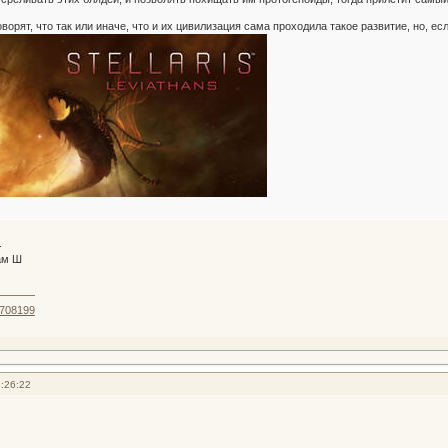
орят, что так или иначе, что и их цивилизация сама проходила такое развитие, но, есл
.
ам Ш
8708199
:26:22