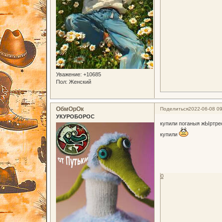
Уважение:
+10685
Пол:
Женский
ОбмОрОк
Поделиться
2022-06-08 09
УКУРОБОРОС
купили поганыя жЫртре
купили
0