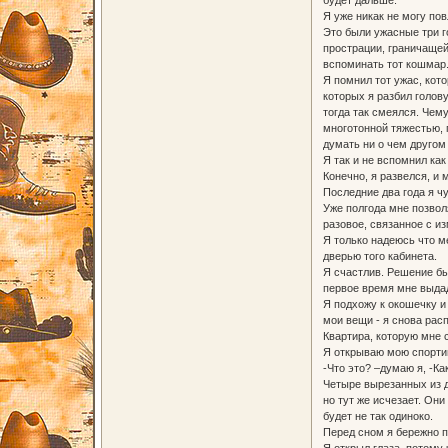
Я уже никак не могу по
Это были ужасные три г
прострации, граничащей 
вспоминать тот кошмар.
Я помнил тот ужас, кот
которых я разбил голов
тогда так смеялся. Чем
многотонной тяжестью, п
думать ни о чем другом 
Я так и не вспомнил как
Конечно, я развелся, и
Последние два года я ч
Уже полгода мне позвол
разовое, связанное с из
Я только надеюсь что м
дверью того кабинета.
Я счастлив. Решение бы
первое время мне выдаду
Я подхожу к окошечку и
мои вещи - я снова расп
Квартира, которую мне 
Я открываю мою спортив
-Что это? –думаю я, -Ка
Четыре вырезанных из де
но тут же исчезает. Они
будет не так одиноко.
Перед сном я бережно 
Я открыл глаза, потому 