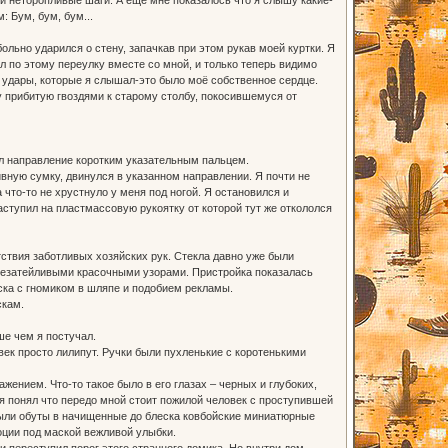
 Бум, бум, бум...
ольно ударился о стену, запачкав при этом рукав моей куртки. Я
л по этому переулку вместе со мной, и только теперь видимо
ие удары, которые я слышал-это было моё собственное сердце.
у прибитую гвоздями к старому столбу, покосившемуся от
ал направление коротким указательным пальцем.
ивную сумку, двинулся в указанном направлении. Я почти не
то-то не хрустнуло у меня под ногой. Я остановился и
аступил на пластмассовую рукоятку от которой тут же откололся
ствия заботливых хозяйских рук. Стекла давно уже были
незатейливыми красочными узорами. Пристройка показалась
еска с гномиком в шляпе и подобием рекламы.
скам.
ше чем я постучал.
век просто лилипут. Ручки были пухленькие с коротенькими
ажением. Что-то такое было в его глазах – черных и глубоких,
 я понял что передо мной стоит пожилой человек с проступившей
были обуты в начищенные до блеска ковбойские миниатюрные
оции под маской вежливой улыбки.
и переступил порог этого странного домика. Но внутри дом