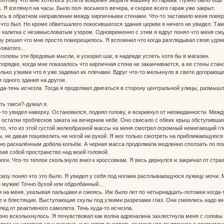
 Я взглянул на часы. Было пол- восьмого вечера, и скорее всего гараж уже закрыт.
ясь в обратном направлении между кирпичными стенами. Что-то заставило меня поверн
о что был. Но кроме обветшалого покосившегося здания церкви я ничего не увидел. Та
 калитка с незамысловатым узором. Одновременно с этим я вдруг понял что меня смут
зу решил что мне просто померещилось. Я вспомнил что когда разглядывал свою удл
ожатого...
головы эти бредовые мысли, и ускорил шаг, в надежде успеть хотя бы в магазин.
 порядке, когда мне показалось что кирпичная стена не заканчивается, а ее стены стан
лько узкими что я уже задевал их плечами. Вдруг что-то мелькнуло в свете догорающег
одного здания на другое.
уда-тень исчезла. Тогда я продолжил двигаться в сторону центральной улицы, размышл
ть такси?-думал я.
о-то увидел наверху. Остановился, поднял голову, и вскрикнул от неожиданности. Ме
 остатки проблесков заката на вечернем небе. Оно свисало с обеих крыш обступивших 
, что из этой густой желеобразной массы на меня смотрел огромный немигающий гл
 не давая пошевелить ни ногой ни рукой. Я мог только смотреть на приближающуюся 
но раскалённым добела копьём. А черная масса продолжала медленно сползать по по
ая собой пространство над моей головой.
оги. Что-то теплое скользнуло вниз к кроссовкам. Я весь дернулся и закричал от страх
 сразу понял что это было. Я увидел у себя под ногами расплывающуюся лужицу мочи. 
я мужик! Точно бухой или обдолбанный...
и на меня, указывая пальцами и смеясь. Им было лет по четырнадцать-потомки когда-
ые и блестящие. Выступающие скулы под узкими разрезами глаз. Они смеялись надо мн
ед от реактивного самолета. Тень куда-то исчезла.
овно всколыхнулось. Я почувствовал как волна адреналина захлестнула меня с головы 
леза на наковальне у кузнеца, и он готов выковать из меня что-то прочное и сверхмо