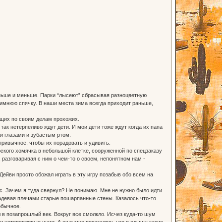
меньше и меньше. Парки “лысеют” сбрасывая разноцветную
 зимнюю спячку. В наши места зима всегда приходит раньше,
ащих по своим делам прохожих.
ак нетерпеливо ждут дети. И мои дети тоже ждут когда их папа
и глазами и зубастым ртом.
привычное, чтобы их порадовать и удивить.
ского хомячка в небольшой клетке, сооруженной по спецзаказу
 разговаривая с ним о чем-то о своем, непонятном нам -
ейви просто обожал играть в эту игру позабыв обо всем на
с. Зачем я туда свернул? Не понимаю. Мне не нужно было идти
задевая плечами старые пошарпанные стены. Казалось что-то
обычное.
 в позапрошлый век. Вокруг все смолкло. Исчез куда-то шум
и неторопливые шаги. А еще мне показалось что я слышу какие-