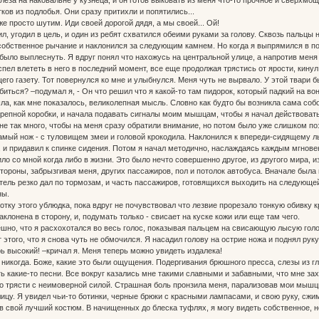
ков из подлобья. Они сразу притихли и попятились...
е просто шутим. Иди своей дорогой дядя, а мы своей... Ой!
л, угодил в цель, и один из ребят схватился обеими руками за голову. Сквозь пальцы 
обственное рычание и наклонился за следующим камнем. Но когда я выпрямился в поис
 было выплеснуть. Я вдруг понял что нахожусь на центральной улице, а напротив меня
спел влететь в него в последний момент, все еще продолжая трястись от ярости, кинул
го газету. Тот повернулся ко мне и улыбнулся. Меня чуть не вырвало. У этой твари бы
биться? –подумал я, - Он что решил что я какой-то там пидорок, который падкий на во
шла, как мне показалось, великолепная мысль. Словно как будто бы возникла сама со
репной коробки, и начала подавать сигналы моим мышцам, чтобы я начал действовать
не так много, чтобы на меня сразу обратили внимание, но потом было уже слишком по
самый нож - с туловищем змеи и головой крокодила. Наклонился к впереди-сидящему 
б, и придавил к спинке сидения. Потом я начал методично, наслаждаясь каждым мгнове
ило со мной когда либо в жизни. Это было нечто совершенно другое, из другого мира, и
стороны, забрызгивая меня, других пассажиров, пол и потолок автобуса. Вначале была
ель резко дал по тормозам, и часть пассажиров, готовящихся выходить на следующей 
ны.
отку этого ублюдка, пока вдруг не почувствовал что лезвие прорезало тонкую обивку к
клонена в сторону, и, подумать только - свисает на куске кожи или еще там чего.
шно, что я расхохотался во весь голос, показывая пальцем на свисающую лысую голову.
этого, что я снова чуть не обмочился. Я насадил голову на острие ножа и поднял руку
рь высокий! –кричал я. Меня теперь можно увидеть издалека!
никогда. Боже, какие это были ощущения. Подергивания брюшного пресса, слезы из глаз
ь какие-то песни. Все вокруг казались мне такими славными и забавными, что мне захо
ло трясти с неимоверной силой. Страшная боль пронзила меня, парализовав мои мышцы
ицу. Я увидел чьи-то ботинки, черные брюки с красными лампасами, и свою руку, сж
т в свой лучший костюм. В начищенных до блеска туфлях, я могу видеть собственное,