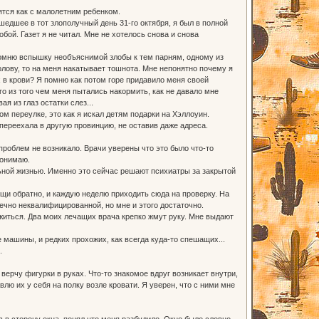
ятся как с малолетним ребенком.
шедшее в тот злополучный день 31-го октября, я был в полной
обой. Газет я не читал. Мне не хотелось снова и снова
помню вспышку необъяснимой злобы к тем парням, одному из
олову, то на меня накатывает тошнота. Мне непонятно почему я
х в крови? Я помню как потом горе придавило меня своей
го из того чем меня пытались накормить, как не давало мне
я из глаз остатки слез...
ом переулке, это как я искал детям подарки на Хэллоуин.
 переехала в другую провинцию, не оставив даже адреса.
проблем не возникало. Врачи уверены что это было что-то
понимаю.
ьной жизнью. Именно это сейчас решают психиатры за закрытой
щи обратно, и каждую неделю приходить сюда на проверку. На
нечно неквалифицированной, но мне и этого достаточно.
иться. Два моих лечащих врача крепко жмут руку. Мне выдают
 машины, и редких прохожих, как всегда куда-то спешащих...
.
верчу фигурки в руках. Что-то знакомое вдруг возникает внутри,
влю их у себя на полку возле кровати. Я уверен, что с ними мне
ув в сторону окна, понял что меня разбудило. Окно было словно