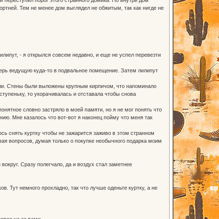
ртней. Тем не менее дом выглядел не обжитым, так как нигде не
липут, - я открылся совсем недавно, и еще не успел перевезти
ерь ведущую куда-то в подвальное помещение. Затем лилипут
ли. Стены были выложены крупным кирпичом, что напоминало
ступеньку, то укорачивалась и отставала чтобы снова
онятное словно застряло в моей памяти, но я не мог понять что
ию. Мне казалось что вот-вот я наконец пойму что меня так
ось снять куртку чтобы не зажарится заживо в этом странном
авая вопросов, думая только о покупке необычного подарка моим
округ. Сразу полегчало, да и воздух стал заметнее
ов. Тут немного прохладно, так что лучше оденьте куртку, а не
орее на за вами.