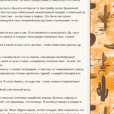
уться и бросить взгляд на ту пристройку возле брошенной
м был пустырь обнесенный низкой ржавой оградой, и повисшая на
ило там – на лестнице в подвал. Это было настолько
иняющуюся тень, искривлённую крутыми ступеньками, то не
овятся все уже и уже. Я остановился и осмотрелся. Да, так и
о заката, и я краем глаза увидел огромную тень, словно
яя в какой лучше сесть автобус, чтобы побыстрее доехать до
жду стенами было что-то черное, свисающее желеобразной
меня со всех сторон, и медленно сползало вниз - ко мне. Но
аз.
массу с глазом посередине, и трястись от неимоверного ужаса,
шарпанным стенам кирпичных зданий, с каждой секундой все
а. Я хотел бежать, но куда там - страх сковал и парализовал
Моей собственной мочи...
то могучих и великих индейских воинов. Волосы собраны в
ой -эти паршивцы, эти поганцы. Я взглянул наверх и увидел в
до ног. Меня обдало жаром, потом холодом. Мне показалось что
щное... Я услышал страшное рычание, и понял что это рычу я,