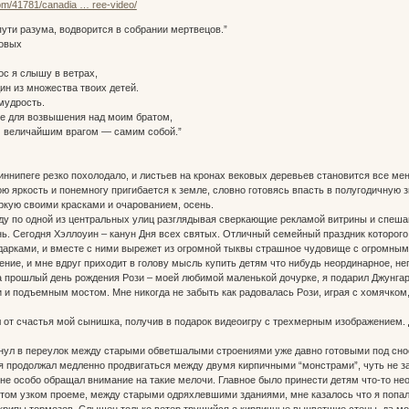
om/41781/canadia … ree-video/
пути разума, водворится в собрании мертвецов.”
овых
ос я слышу в ветрах,
дин из множества твоих детей.
мудрость.
е для возвышения над моим братом,
м величайшим врагом — cамим собой.”
Виннипеге резко похолодало, и листьев на кронах вековых деревьев становится все 
вою яркость и понемногу пригибается к земле, словно готовясь впасть в полугодичную
ркую своими красками и очарованием, осень.
иду по одной из центральных улиц разглядывая сверкающие рекламой витрины и спеш
ь. Сегодня Хэллоуин – канун Дня всех святых. Отличный семейный праздник которого т
одарками, и вместе с ними вырежет из огромной тыквы страшное чудовище с огромным
ение, и мне вдруг приходит в голову мысль купить детям что нибудь неординарное, не
а прошлый день рождения Рози – моей любимой маленькой дочурке, я подарил Джунгар
и и подъемным мостом. Мне никогда не забыть как радовалась Рози, играя с хомячком,
 от счастья мой сынишка, получив в подарок видеоигру с трехмерным изображением. Д
рнул в переулок между старыми обветшалыми строениями уже давно готовыми под сно
е я продолжал медленно продвигаться между двумя кирпичными “монстрами”, чуть не 
 не особо обращал внимание на такие мелочи. Главное было принести детям что-то не
этом узком проеме, между старыми одряхлевшими зданиями, мне казалось что я попал
крипы тормозов. Слышен только ветер трущийся о кирпичные выцветшие стены, да мо