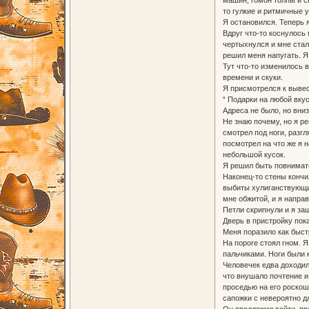
то гулкие и ритмичные 
Я остановился. Теперь 
Вдруг что-то коснулось 
чертыхнулся и мне стал
решил меня напугать. Я
Тут что-то изменилось 
времени и скуки.
Я присмотрелся к вывес
“ Подарки на любой вку
Адреса не было, но вни
Не знаю почему, но я р
смотрел под ноги, разг
посмотрел на что же я 
небольшой кусок.
Я решил быть повнимате
Наконец-то стены кончи
выбиты хулиганствующи
мне обжитой, и я напра
Петли скрипнули и я за
Дверь в пристройку пока
Меня поразило как быст
На пороге стоял гном. 
пальчиками. Ноги были 
Человечек едва доходил 
что внушало почтение и
проседью на его роскош
сапожки с невероятно д
Он предложил войти, пр