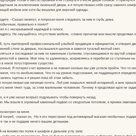
дартным за исключением низенькой двери, и я почувствовал себя сразу намного комфо
ующей мебели или хотя бы вешалки для верхней одежды.
одите. –Сказал лилипут, и попросил меня следовать за ним в глубь дома.
еобычным, правильно я понял?
тил я с нескрываемой надеждой в голосе.
 адресу. Не смущайтесь отсутствию мебели, -словно прочитав мои мысли продолжал ли
, чуть притворной профессиональной улыбкой продавцов и официантов, и отворил дв
ренней стене за дверью, послышался щелчок и зажегся тусклый желтый свет.
вляться и последовал за ним по каменным ступеням, спускающимися по крутой спира
репостей и замков. Моя тень то удлинялась, искривляясь и перебегая со ступеньки на 
 в некое потустороннее существо.
сенью. Я потерял счет времени и не помнил сколько мы уже успели пройти. Что-то неп
 меня, что-то необъяснимое. Что-то на уровне подсознания, не поддающееся определен
азались тщетны и я решил пока об этом забыть.
я почувствовал как начинаю потеть. Лоб уже покрылся липкой испариной, и мне пришл
 что меня тянет туда, за этим маленьким человеком. Почему я продолжаю идти не зад
, и я уже начал всерьёз подумывать чтобы повернуть назад.
о. Мы вошли в огромный каменный подвал со сводчатым потолком, и яркими лампами в
посмотрел на меня.
й погреб, -сказал он, -Но я его перестроил под антикварный магазин необычных подарк
те так и не подарив ничего вашим детишкам.
й на множество полок и шкафов в дальнем углу зала:
 себе что-то подходящее. Только будьте внимательны когда выбираете. Хотя выбор ск