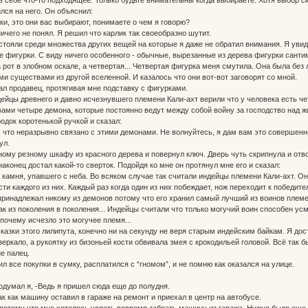
лся на него. Он объяснил:
ки, это они вас выбирают, понимаете о чем я говорю?
ичего не понял. Я решил что карлик так своеобразно шутит.
 стояли среди множества других вещей на которые я даже не обратил внимания. Я увиде
ре фигурки. С виду ничего особенного - обычные, вырезанные из дерева фигурки санти
а рот в злобном оскале, а четвертая... Четвертая фигурка меня смутила. Она была бе
и существами из другой вселенной. И казалось что они вот-вот заговорят со мной.
ал продавец, протягивая мне подставку с фигурками.
ейцы древнего и давно исчезнувшего племени Кали-ахт верили что у человека есть чет
ами четыре демона, которые постоянно ведут между собой войну за господство над 
одок коротенькой ручкой и сказал:
, что неразрывно связано с этими демонами. Не волнуйтесь, я дам вам это совершенно
ул.
ному резному шкафу из красного дерева и повернул ключ. Дверь чуть скрипнула и отв
наконец достал какой-то сверток. Подойдя ко мне он протянул мне его и сказал:
 камня, упавшего с неба. Во всяком случае так считали индейцы племени Кали-ахт. Они
и каждого из них. Каждый раз когда один из них побеждает, нож переходит к победите
 принадлежал никому из демонов потому что его хранил самый лучший из воинов плем
к из поколения в поколения... Индейцы считали что только могучий воин способен усм
 почему исчезло это могучее племя...
казки этого лилипута, конечно ни на секунду не веря старым индейским байкам. Я дос
еркало, а рукоятку из бизоньей кости обвивала змея с крокодильей головой. Всё так б
е палец.
л все покупки в сумку, расплатился с “гномом”, и не помню как оказался на улице.
одумал я, -Ведь я пришел сюда еще до полудня.
к как машину оставил в гараже на ремонт и приехал в центр на автобусе.
потому что мне хотелось успеть вовремя забрать машину из гаража. Нужно было еще з