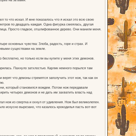
л то что искал. И мне показалось что я искал это всю свою
метров по двадцать каждая. Одна фигурка смеялась, другая
з лица. Просто гладкое, отшлифованное дерево. Они манили меня.
ыре основных чувства: Злоба, радость, горе и страх. И
живыми существами на земле.
 бесплатно, но только если вы купите у меня этих демонов.
орилась. Пахнуло затхлостью. Карлик немного порылся там
 верят что демоны стремятся заполучить этот нож, так как он
лю.
ени, который становился вождем. Потом нож передавали
ирить четырех демонов и не дать им захватить власть над
тал нож из свертка и охнул от удивления. Нож был великолепен.
ыло искусно вырезано, что казалось крокодилья пасть вот-вот
аскочить кое- за чем в продуктовый, и закупиться по списку