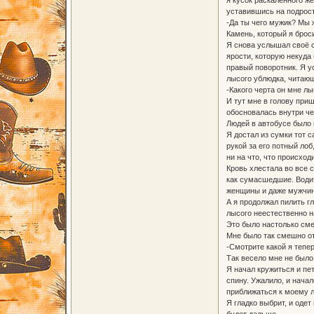
уставившись на подрост
-Да ты чего мужик? Мы ж
Камень, который я броси
Я снова услышал своё с
ярости, которую некуда
правый поворотник. Я у
лысого ублюдка, читающе
-Какого черта он мне лы
И тут мне в голову при
обосновалась внутри че
Людей в автобусе было 
Я достал из сумки тот 
рукой за его потный ло
ни на что, что происход
Кровь хлестала во все 
как сумасшедшие. Водит
женщины и даже мужчи
А я продолжал пилить гл
лысого неестественно на
Это было настолько сме
Мне было так смешно от 
-Смотрите какой я тепе
Так весело мне не было 
Я начал кружиться и пет
спину. Ужалило, и нача
приближаться к моему л
Я гладко выбрит, и оде
будет дальше.