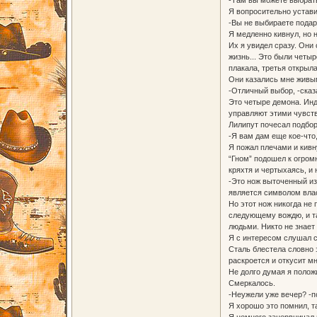
Я вопросительно устави
-Вы не выбираете подар
Я медленно кивнул, но н
Их я увидел сразу. Они
жизнь... Это были четы
плакала, третья открыл
Они казались мне живым
-Отличный выбор, -сказ
Это четыре демона. Инд
управляют этими чувств
Лилипут почесал подбор
-Я вам дам еще кое-что
Я пожал плечами и кивн
“Гном” подошел к огром
кряхтя и чертыхаясь, и 
-Это нож выточенный из
является символом власт
Но этот нож никогда не
следующему вождю, и та
людьми. Никто не знает
Я с интересом слушал с
Сталь блестела словно з
раскроется и откусит мн
Не долго думая я положи
Смеркалось.
-Неужели уже вечер? -п
Я хорошо это помнил, та
Я немного занервничал 