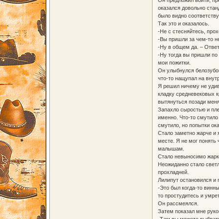
оказался довольно стан
было видно соответств
Так это и оказалось.
-Не с стесняйтесь, прох
-Вы пришли за чем-то н
-Ну в общем да. – Отве
-Ну тогда вы пришли по
мои пожитки.
Он улыбнулся белозубой
что-то нащупал на внут
Я решил ничему не уди
кладку средневековых к
вытянуться позади меня
Запахло сыростью и пле
именно. Что-то смутило
смутило, но попытки ок
Стало заметно жарче и 
месте. Я не мог понять
малышам.
Стало невыносимо жарко
Неожиданно стало светл
прохладней.
Лилипут остановился и 
-Это был когда-то винны
то простудитесь и умре
Он рассмеялся.
Затем показал мне руко
-Там вы можете выбрать