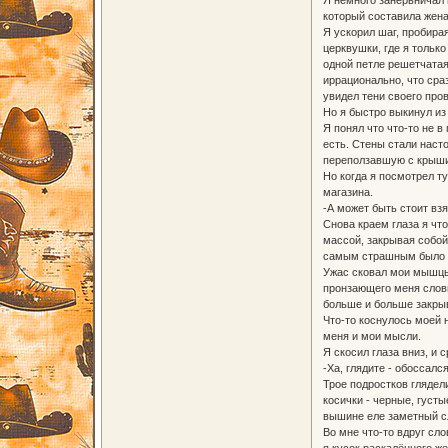
который составила жена.
Я ускорил шаг, пробира
церквушки, где я тольк
одной петле решетчатая
иррационально, что сра
увидел тени своего пров
Но я быстро выкинул из 
Я понял что что-то не в
есть. Стены стали насто
переползавшую с крыши 
Но когда я посмотрел т
магазина.
-А может быть стоит взя
Снова краем глаза я чт
массой, закрывая собой
самым страшным было то
Ужас сковал мои мышцы,
пронзающего меня слов
больше и больше закрыв
Что-то коснулось моей н
меня и мои мысли.
Я скосил глаза вниз, и
-Ха, глядите - обоссалс
Трое подростков глядел
косички - черные, густ
вышине еле заметный сл
Во мне что-то вдруг сл
я кусок раскалённого же