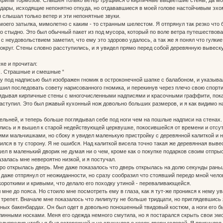
удары, исходящие непонятно откуда, но отдававшиеся в моей голове настойчивым эхом:
я слышал только ветер и эти непонятные звуки.
моего затылка, мимолетно с каким - то странным шелестом. Я отпрянул так резко что б
о стыдно. Это был обычный пакет из под мусора, который по воле ветра путешествова
 с неудовольствием заметил, что ему это здорово удалось, а так же я понял что гулк
вокруг. Стены словно расступились, и я увидел прямо перед собой деревянную вывеск
ке и прочитал:
с. Страшные и смешные “
зу под надписью был изображен гномик в остроконечной шапке с балабоном, и указыв
ешил последовать совету нарисованного гномика, и перекинув через плечо свою спорт
лядывая кирпичные стены с многочисленными надписями и красочными граффити, пока ч
наступил. Это был ржавый кухонный нож довольно больших размеров, и я как видимо н
льней, и теперь больше поглядывал себе под ноги чем на пошлые надписи на стенах.
лись и я вышел к старой недействующей церквушке, покосившейся от времени и отсут
ми мальчишками, но сбоку я увидел маленькую пристройку с деревянной калиткой и 
вился в ту сторону. Я не ошибся. Над калиткой висела точно такая же деревянная выв
шел в маленький дворик не думая ни о чем, кроме как о покупке подарков своим отпры
залась мне невероятно низкой, и я постучал.
ро открылась дверь. Мне даже показалось что дверь открылась на долю секунды рань
Я даже отпрянул от неожиданности, но сразу сообразил что стоявший передо мной чело
короткими и кривыми, что делало его походку утиной - переваливающейся.
мне до пояса. Но стоило мне посмотреть ему в глаза, как я тут-же проникся к нему ув
 трепет. Вначале мне показалось что лилипуту не больше тридцати, но приглядевшись
ных бакенбардах. Он был одет в довольно поношенный твидовый костюм, а ноги его 
линными носками. Меня его одежда немного смутила, но я постарался скрыть свои эм
едупредив чтобы я был осторожней и не стукнулся о косяк двери головой. Я пригнулся 