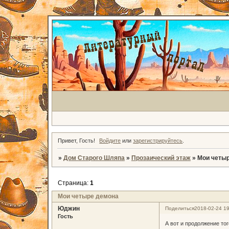
Привет, Гость!
Войдите
или
зарегистрируйтесь
.
»
Дом Старого Шляпа
»
Прозаический этаж
»
Мои четы
Страница:
1
Мои четыре демона
Юджин
Поделиться
2018-02-24 19
Гость
А вот и продолжение тог