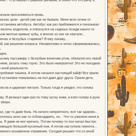
начала просачиваться кровь.
ках цели - детей уже как не бывало. Меня жгло огнем от
 остановка автобуса. Автобус как раз приближался и показывал
 мелочь водителю, и плюхнулся на сиденье позади какого-то
ли желтые кривые зубы, и многих из них не хватало...
нючих и беззубых стариков? Я ему покажу...
бой, как решение вопроса. Ненавязчиво и четко сформировалась,
.
здно.
лысому пассажиру с беззубым вонючим ртом, обхватил его левой
нием, резать тому горло. Это было невероятно! Это не походило
з иной реальности.
 гробовая тишина. А потом начался настоящий кайф! Все орали
остановке повалилась на пол давя друг друга. Орали дети,
ресла и царапает металл. Только тогда я увидел, что голова
 Я резанул один раз по тому куску кожи, и взял голову в руки.
 вверх.
, где-то даже боль. Но ничего неприятного, всё так здорово...
телось всех как-то отблагодарить, но... Что-то ужалило меня в
. Я даже не мог кричать. Потом почему-то пол начал быстро
имающую большой кухонный нож. А потом наступила темнота...
 немного искаженное отражение. Сегодня решают что со мной