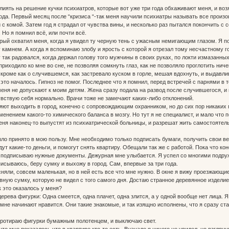
влиять на решение кучки психиатров, которые вот уже три года обхаживают меня, и воз
ода. Первый месяц после “кризиса “-так меня научили психиатры называть все произо
с комой. Затем год я страдал от чувства вины, и несколько раз пытался покончить с с
 Но я помнил всё, или почти всё.
орый охватил меня, когда я увидел ту черную тень с ужасным немигающим глазом. Я 
у камнем. А когда я вспоминаю злобу и ярость с которой я отрезал тому несчастному г
у так радовался, когда держал голову того мужчины в своих руках, по локти измазанны
риходило ко мне во сне, не позволяя сомкнуть глаз, как не позволяло проглотить ниче
кроме как о случившемся, как застревало куском в горле, мешая вдохнуть, и выдавлива
 это началось. Гипноз не помог. Последнее что я помнил, перед встречей с парнями в т
 меня не допускают к моим детям. Жена сразу подала на развод после случившегося, и
увствую себя нормально. Врачи тоже не замечают каких-либо отклонений.
яют выходить в город, конечно с сопровождающим охранником, но до сих пор никаких 
менением какого-то химического баланса в мозгу. Но тут я не специалист, и мало что 
еня наконец-то выпустят из психиатрической больницы, и разрешат жить самостоятел
ло принято в мою пользу. Мне необходимо только подписать бумаги, получить свои ве
т какие-то деньги, и помогут снять квартиру. Обещали так же с работой. Пока что ко
 подписываю нужные документы. Дежурная мне улыбается. Я успел со многими подруж
исываюсь, беру сумку и выхожу в город. Сам, впервые за три года.
сняли, совсем маленькая, но в ней есть все что мне нужно. В окне я вижу проезжающие
ную сумку, которую не видел с того самого дня. Достаю странное деревянное изделие
к это оказалось у меня?
рева фигурки: Одна смеется, одна плачет, одна злится, а у одной вообще нет лица. Я 
 мне начинают нравится. Они такие знакомые, и так изящно исполнены, что я сразу ста
протираю фигурки бумажным полотенцем, и выключаю свет.
что мне показалось что в квартире кто-то есть. Вначале я ничего не увидел, но взглян