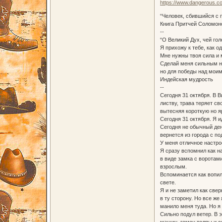
https://www.dangerous.c
“Человек, сбившийся с 
Книга Притчей Соломон
--
“О Великий Дух, чей гол
Я прихожу к тебе, как о
Мне нужны твоя сила и 
Сделай меня сильным н
но для победы над мои
Индейская мудрость
--
Сегодня 31 октября. В 
листву, трава теряет с
вытесняя короткую но я
Сегодня 31 октября. Я 
Сегодня не обычный ден
вернется из города с п
У меня отличное настро
Я сразу вспомнил как н
в виде замка с воротам
взрослым.
Вспоминается как вопил
свете.
Я и не заметил как све
в ту сторону. Но все ж
манило меня туда. Но я
Сильно подул ветер. В 
машин, гомон толпы и с