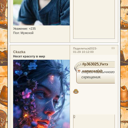
Уважение:
+235
Пол:
Мужской
89
Поделиться
2023-
Ckazka
01-29 10:12:00
Несет красоту в мир
#p363025,Унтэ
написал(а):
скорее необычного
скрещения.
0