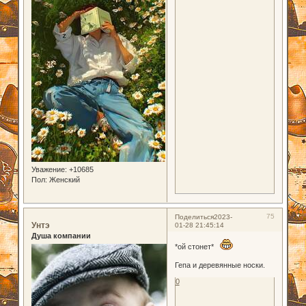
Уважение:
+10685
Пол:
Женский
75
Поделиться
2023-
Унтэ
01-28 21:45:14
Душа компании
*ой стонет*
Гепа и деревянные носки.
0