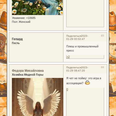
Уважение:
+10685
Пол:
Женский
85
Поделиться
2023-
Гепард
01-29 00:02:47
Гость
Плюш и промышленный
пресс
+2
86
Поделиться
2023-
Федора Михайловна
01-29 08:47:20
Хозяйка Медной Горы
Я чет не пойму: это игра в
ассоциации?
0