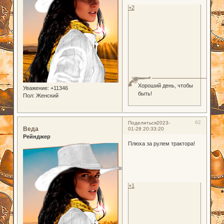
+2
Хороший день, чтобы
Уважение:
+11346
быть!
Пол:
Женский
62
Поделиться
2023-
Веда
01-28 20:33:20
Рейнджер
Плюха за рулем трактора!
+1