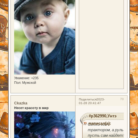
Уважение:
+235
Пол:
Мужской
70
Поделиться
2023-
Ckazka
01-28 20:41:47
Несет красоту в мир
#p362990,Унтэ
написал(а):
Свяжи его с
трактором, а руль
пусть сам найдет!