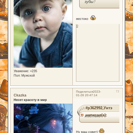
зубы?
жестоко
0
Уважение:
+235
Пол:
Мужской
72
Поделиться
2023-
Ckazka
01-28 20:47:14
Несет красоту в мир
#p362992,Унтэ
написал(а):
жестоко
Ну ваш совет)