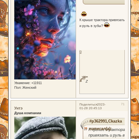
К крыше трактора привязать
и руль в зубы?
0
Z
Уважение:
+11911
Пол:
Женский
71
Поделиться
2023-
Унтэ
01-28 20:45:13
Душа компании
#p362991,Ckazka
написал(а):
К крыше трактора
привязать и руль в