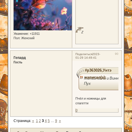
Z
Уважение:
+11911
Пол:
Женский
90
Поделиться
2023-
Гепард
01-29 14:49:41
Гость
#p363026,Унтэ
написал(а):
Михайловна и Винни-
Пух
Пчёл и ножницы для
спагетти
0
Страница:
«
1
2
3
4
5
…
9
»