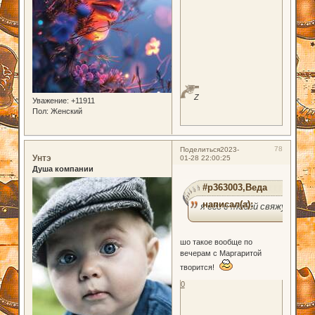
Z
Уважение:
+11911
Пол:
Женский
78
Поделиться
2023-
Унтэ
01-28 22:00:25
Душа компании
#p363003,Веда
написал(а):
я его с тобой свяжу!
шо такое вообще по
вечерам с Маргаритой
творится!
0