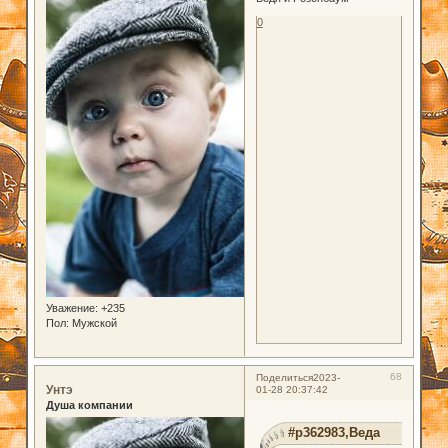
0
Уважение:
+235
Пол:
Мужской
68
Поделиться
2023-
Унтэ
01-28 20:37:42
Душа компании
#p362983,Веда