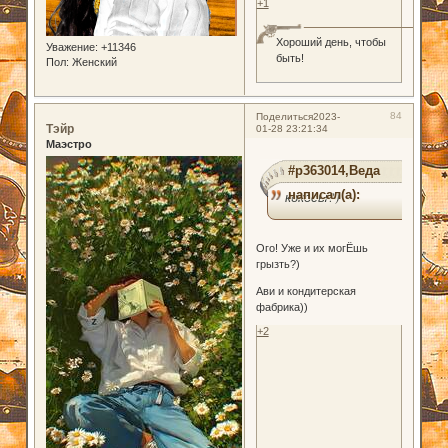
+1
Хороший день, чтобы
Уважение:
+11346
быть!
Пол:
Женский
84
Поделиться
2023-
Тэйр
01-28 23:21:34
Маэстро
#p363014,Веда
написал(а):
кокосы?)
Ого! Уже и их могËшь
грызть?)
Ави и кондитерская
фабрика))
+2