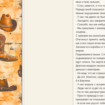
явно стали сильнее.
- Стоп, кажется, я что-
Передо мной показался 
явным ощущением своей 
- У нас так давно не б
- Заходите, мы заварили
- Спасибо, мы как-нибу
- Мы пришлиии с мииииро
эльфом...
С криками мы выкатывае
Они могут принять любу
как и все пауки всем в
Загнали его коробок от
миром.
Поднимаемся выше. Слов
поднимаемся по пожарно
идут голоса. Тех жертв 
Девочка-медиум оказала
дальше к вампирам.
- Но ведь это же страш
- Да нет. Конечно, сред
б в Берлине.
- У них мораль с искаж
- Люди часто судят по с
- Но от них распростран
- Просто природа в нас 
призывают не отказыват
- А если они укусят теб