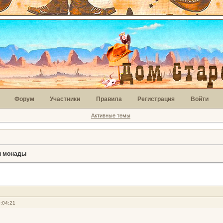
Форум
Участники
Правила
Регистрация
Войти
Активные темы
 монады
:04:21