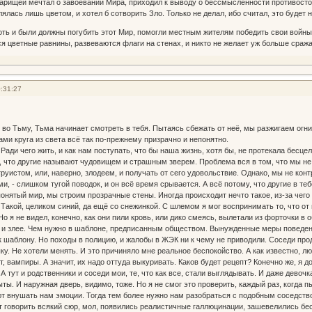
варищей мечтал о завоевании Мира, приходил к выводу о бессмысленности противостоя
лась лишь цветом, и хотел б сотворить Зло. Только не делал, ибо считал, это будет 
хоть и были должны погубить этот Мир, помогли местным жителям победить свои войны 
я цветные равнины, развеваются флаги на стенах, и никто не желает уж больше сражат
:31:27
во Тьму, Тьма начинает смотреть в тебя. Пытаясь сбежать от неё, мы разжигаем огни.
ами круга из света всё так по-прежнему призрачно и непонятно.
Ради чего жить, и как нам поступать, что бы наша жизнь, хотя бы, не протекала бесц
то, что другие называют чудовищем и страшным зверем. Проблема вся в том, что мы н
труистом, или, наверно, злодеем, и получать от сего удовольствие. Однако, мы не к
 - слишком тугой поводок, и он всё время срывается. А всё потому, что другие в теб
онятый мир, мы строим прозрачные стены. Иногда происходит нечто такое, из-за чег
. Такой, целиком синий, да ещё со снежинкой. С шлемом я мог воспринимать то, что о
 я не видел, конечно, как они пили кровь, или дико смеясь, вылетали из форточки в 
 и злее. Чем нужно в шаблоне, предписанным обществом. Вынужденные меры поведения 
 шаблону. Но походы в полицию, и жалобы в ЖЭК ни к чему не приводили. Соседи прод
у. Не хотели менять. И это причиняло мне реальное беспокойство. А как известно, л
т, вампиры. А значит, их надо оттуда выкуривать. Каков будет рецепт? Конечно же, я д
А тут и родственники и соседи мои, те, что как все, стали выглядывать. И даже дево
ты. И наружная дверь, видимо, тоже. Но я не смог это проверить, каждый раз, когда 
т внушать нам эмоции. Тогда тем более нужно нам разобраться с подобным соседств
ут говорить всякий сюр, мол, появились реалистичные галлюцинации, зашевелились бе