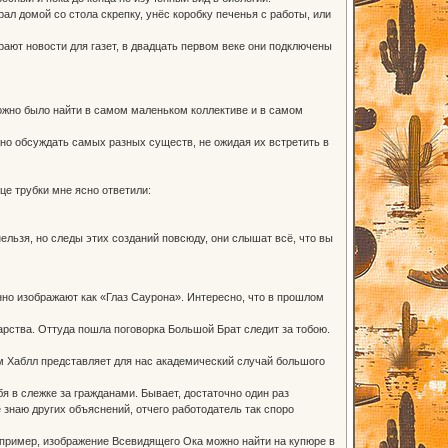
рал домой со стола скрепку, унёс коробку печенья с работы, или
ют новости для газет, в двадцать первом веке они подключены
ожно было найти в самом маленьком коллективе и в самом
жно обсуждать самых разных существ, не ожидая их встретить в
це трубки мне ясно ответили:
ельзя, но следы этих созданий повсюду, они слышат всё, что вы
но изображают как «Глаз Саурона». Интересно, что в прошлом
арства. Оттуда пошла поговорка Большой Брат следит за тобою.
ом Хаблл представляет для нас академический случай большого
я в слежке за гражданами. Бывает, достаточно один раз
е знаю других объяснений, отчего работодатель так споро
Например, изображение Всевидящего Ока можно найти на купюре в