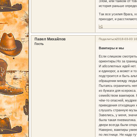
Злом, или тайком от то
история раньше определя
Так все усилия Врага, 
приходит, и расстилаютс
+1
Павел Михайлов
Поделиться
2018-03-03 10
Гость
Вампиры и мы
Если слишком смотреть 
ориентиры.Но за границ
И абсолютных идей нет. 
и единорог, а может и 
подстроится и быть аль
обращении между людьми,
Пытаясь ограничить неп
из бумаги для ксерокса
семейством вампиров. Но
чём-то опасней, мудрее
приведения отходящих к
слушать странную музык
Завелись, у меня, значи
была такая пневматика. 
двери всегда были откры
Наверно, вампиры умею
по лестнице. Не надо т