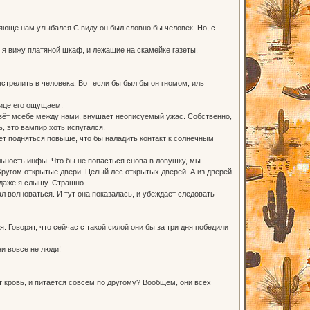
яюще нам улыбался.С виду он был словно бы человек. Но, с
м я вижу платяной шкаф, и лежащие на скамейке газеты.
ыстрелить в человека. Вот если бы был бы он гномом, иль
лице его ощущаем.
лзёт мсебе между нами, внушает неописуемый ужас. Собственно,
, это вампир хоть испугался.
ует подняться повыше, что бы наладить контакт к солнечным
ьность инфы. Что бы не попасться снова в ловушку, мы
Кругом открытые двери. Целый лес открытых дверей. А из дверей
 даже я слышу. Страшно.
л волноваться. И тут она показалась, и убеждает следовать
я. Говорят, что сейчас с такой силой они бы за три дня победили
ни вовсе не люди!
ёт кровь, и питается совсем по другому? Вообщем, они всех