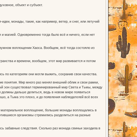
уховное, объект и субъект.
еи, монады, такие, как например, ветер, и снег, или летучий
 и магией. Одновременно тогда было всё и ничего, если нет
азумном воплощении Хаоса. Вообщем, всё тогда состояло из
транства и времени, вообщем, этот мир развивается и потом
сь по категориям они могли выжить, сохранив свои качества.
гие понятия. Мир много раз менял внешний облик и свои рамки,
нный эон существовал терминированный мир Света и Тьмы, между
и должны дальше делиться, ведь в новом мире появиться
ошо, а Тьма это плохо, и до появления наблюдателей всё всех
 в материальное воплощение, большие монады воплощались в
лотившиеся организмы стремились разделиться на разные
лись забавные следствия. Сколько раз монада свиньи заходила в