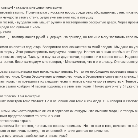
то слышу! - сказала мне девочка-медиум.
первый вампир. Покачивался с носка на носок, среди этих обшарпанных стен, и извин
чуждости этому стену. Будто уже заманил нас в ловушку.
ыло гостей, - вурдалак нам машет руками в гостеприимно раскрытые двери. Через проё
 ради вас бублики с чаем.
дь сами.
м..., - вампир машет рукой. Я держусь за приклад, но так и не могу заставить себя в
мся на свет из подъезда. Восприятие волною катится за мной следом. Мы даже на у
ю форму. Этот решил принять вид паучка-лесохода. Но только он нас не обманет. По
меняемым людям. Пальнул в паучка из двустволки, хорошо, ни в кого не попал. Надеюсь
 патронов. Девочка-медиум мне говорит, - Мне кажется, что я его слышу. Он нам совет
ам вампира-врага нам никак нельзя верить. Но так же необходимо проверить правил
й лестнице. Снова бесконечная длинная лестница, и бесплотные силуэты на стенах. 
вампиров, что поверили в их сладкие песни и теперь к нам не могут вернуться. Теперь
сь самой храброй. И первой поднялась к этим вампирам. Никого долго нету. Я уже ста
но! Опасно! Там монстры!
и них монстров тоже хватает. Но в основном они тоже ж как люди. Они говорят и смеютс
ениями! Мы часто видели в окнах и зеркалах их фигуры! Это бывшие люди, но теперь о
воим представлением то, что не знают.
яется волна страха!
заложила боятся того, чего мы не совсем понимаем. Но что нам с того, если кто-то пь
ься от них лишь потому, что их способ питания для нас непривычен.
я, и ты станешь такой же, как эти вампиры?!