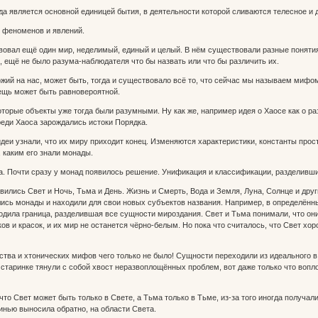
а является основной единицей бытия, в деятельности которой сливаются телесное и д
феноменов и явлений.
овал ещё один мир, неделимый, единый и целый. В нём существовали разные понятия-ид
я, ещё не было разума-наблюдателя что бы назвать или что бы различить их.
ожий на нас, может быть, тогда и существовало всё то, что сейчас мы называем мифом
вещь может быть равновероятной.
оторые объекты уже тогда были разумными. Ну как же, например идея о Хаосе как о р
реди Хаоса зарождались истоки Порядка.
идеи узнали, что их миру приходит конец. Изменяются характеристики, константы прос
, каким его знали монады.
а. Почти сразу у монад появилось решение. Унификация и классификации, разделивши
явились Свет и Ночь, Тьма и День. Жизнь и Смерть, Вода и Земля, Луна, Солнце и дру
ились монады и находили для свои новых субъектов названия. Например, в определё
дила граница, разделившая все сущности мироздания. Свет и Тьма понимали, что он
ов и красок, и их мир не останется чёрно-белым. Но пока что считалось, что Свет хор
ства и хтонических мифов чего только не было! Сущности переходили из идеального
 старинке тянули с собой хвост неразвоплощённых проблем, вот даже только что воп
что Свет может быть только в Свете, а Тьма только в Тьме, из-за того иногда получа
инью выносила обратно, на области Света.