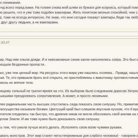
их понимании.
унд всего перед вами. На голове снова мой шлем из бумаги для ксерокса, который по
о решите, что я уже тоже подобен вампирам. Жить понятною жизнью спокойней, чем ср
, тоже не всегда интересно. Не знаю, что мне сегодня покажут вампиры.Люди так любят
 друг другу людьми, а не вампирами.
:32:47
р. Над ним плыли дожди. И в невозможные синие капли наполнялись озёра. Это был с
вещали бездонные пропасти.
ко, уже тем ценный мир. На ресурсы этого мира уже нашлись хозяева... Правда, нашл
ная. Те, кто привыкли брать всё открыто, не приспобляемы к животному противостоян
квозь их мягкое тело.
стоящему сильный не тратил время на это. Их выбором было следование дорогою Хитро
выкшими преодолевать сопротивления. А может, и просто ленивыми.
олее радикальная часть высших спустилась сюда показать свою силушку. Но, примити
а могущества называли богами. Цветущий край был слишком вкусным куском, что б враг
татели плодились так быстро, что древние никак не могли обосновать свой анклав на 
делом Земли. И им тоже нужно было доказывать свою силушку.
сь тем, что умели лучше всего делать. Исполнять свою волю чужими руками.
авать монстров. Этот мир станет негостепреимным для слабого человека! - говорили 