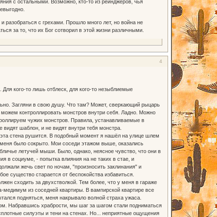
ния с остальными. Возможно, кто-то из рейнджеров, чья
невыгодно.
и разобраться с грехами. Прошло много лет, но война не
ься за то, что их Бог сотворил в этой жизни различными.
4
 Для кого-то лишь отблеск, для кого-то незыблиемые
ельно. Загляни в свою душу. Что там? Может, сверкающий рыцарь
е можем контроллировать монстров внутри себя. Ладно. Можно
онтроллируем чужих монстров. Правила, устанавливаемые в
е видят шаблон, и не видят внутри тебя монстра.
о эта стена рушится. В подобный момент я нашёл на улице шлем
т меня было сокрыто. Мои соседи этажом выше, оказались
обличье летучей мыши. Было, однако, неясное чувство, что они в
в социуме, - попытка влияния на не таких в стае, и
олжали жечь свет по ночам, "произносить заклинания" и
юбое существо старается от беспокойства избавиться.
олжен сходить за двухстволкой. Тем более, что у меня в гараже
чка-медимум из соседней квартиры. В вампирской квартире все
пытался подняться, меня накрывало волной страха ужаса.
ом. Набравшись храбрости, мы шаг за шагом стали подниматься
сплотные силуэты и тени на стенах. Но... неприятные ощущения