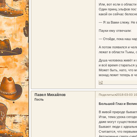
Или, вот если о област
Один принц эльфов пост
какой он сейчас белосне
— Я за Вами слежу. Не 
Пауки ему отвечали:
— Отойди, пока наш нар
А потом появился и чел
лежат в области Тьмы, 
Душа человека живёт и 
и всё время стараться у
Может быть, нато, что 
монад лежит теперь в че
+2
Павел Михайлов
Поделиться
2018-03-03 10
Гость
Большой Глаз и Велик
В живой природе бывает
Итак, тема урока сегодн
даже могут существоват
Бывают люди с идеальны
Считается, что первыми
Автономные сверх-симби