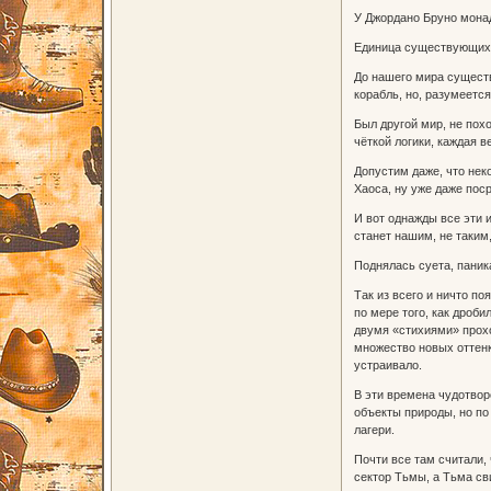
У Джордано Бруно монад
Единица существующих 
До нашего мира существ
корабль, но, разумеетс
Был другой мир, не пох
чёткой логики, каждая 
Допустим даже, что нек
Хаоса, ну уже даже пос
И вот однажды все эти 
станет нашим, не таким
Поднялась суета, паник
Так из всего и ничто по
по мере того, как дроб
двумя «стихиями» прохо
множество новых оттенк
устраивало.
В эти времена чудотвор
объекты природы, но по
лагери.
Почти все там считали, 
сектор Тьмы, а Тьма св