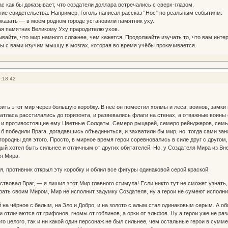
ас как бы доказывает, что создатели доллара встречались с сверх-глазом.
угие свидетельства. Например, Гоголь написал рассказ “Нос” по реальным событиям.
оказать — в моём родном городе установили памятник уху.
ая памятник Великому Уху прародителю ухов.
ывайте, что мир намного сложнее, чем кажется. Продолжайте изучать то, что вам интер
ы с вами изучим мышцу в мозгах, которая во время учёбы прокачивается.
:18:42
ить этот мир через большую коробку. В неё он поместил холмы и леса, воинов, замки 
 атласа расстилались до горизонта, и развевались флаги на стенах, а отважные воин
 и противостоящие ему Цветные Солдаты. Семеро рыцарей, семеро рейнджеров, семь 
 б победили Врага, догадавшись объединиться, и захватили бы мир, но, тогда сами за
городны для этого. Просто, в мирное время герои соревновались в силе друг с другом
дый хотел быть сильнее и отличным от других обитателей. Но, у Создателя Мира из Вн
я Мира.
я, противник открыл эту коробку и облил все фигуры одинаковой серой краской.
твовал Враг, — я лишил этот Мир главного стимула! Если никто тут не сможет узнать,
рать своим Миром, Мир не исполнит задумку Создателя, ну а герои не сумеют исполн
 на чёрное с белым, на Зло и Добро, и на золото с алым стал одинаковым серым. А оби
 отличаются от грифонов, гномы от гоблинов, а орки от эльфов. Ну а герои уже не ра
о целого, так и ни какой один персонаж не был сильнее, чем остальные герои в сумме