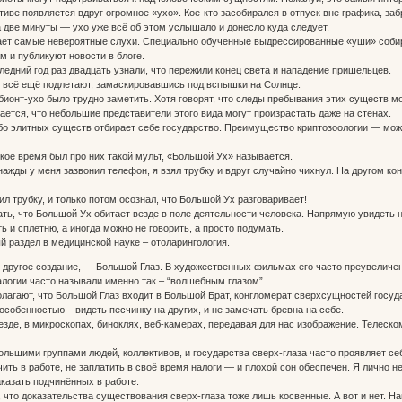
тиве появляется вдруг огромное «ухо». Кое-кто засобирался в отпуск вне графика, заб
а две минуты — ухо уже всё об этом услышало и донесло куда следует.
ает самые невероятные слухи. Специально обученные выдрессированные «уши» собира
 и публикуют новости в блоге.
ледний год раз двадцать узнали, что пережили конец света и нападение пришельцев.
м всё ещё подлетают, замаскировавшись под вспышки на Солнце.
ионт-ухо было трудно заметить. Хотя говорят, что следы пребывания этих существ м
ается, что небольшие представители этого вида могут произрастать даже на стенах.
собо элитных существ отбирает себе государство. Преимущество криптозоологии — мо
ское время был про них такой мульт, «Большой Ух» называется.
нажды у меня зазвонил телефон, я взял трубку и вдруг случайно чихнул. На другом кон
л трубку, и только потом осознал, что Большой Ух разговаривает!
ть, что Большой Ух обитает везде в поле деятельности человека. Напрямую увидеть н
ь и сплетню, а иногда можно не говорить, а просто подумать.
й раздел в медицинской науке – отоларингология.
другое создание, — Большой Глаз. В художественных фильмах его часто преувеличен
алогии часто называли именно так – “волшебным глазом”.
олагают, что Большой Глаз входит в Большой Брат, конгломерат сверхсущностей госуд
особенностью – видеть песчинку на других, и не замечать бревна на себе.
езде, в микроскопах, биноклях, веб-камерах, передавая для нас изображение. Телеск
ольшими группами людей, коллективов, и государства сверх-глаза часто проявляет себ
ить в работе, не заплатить в своё время налоги — и плохой сон обеспечен. Я лично н
аказать подчинённых в работе.
, что доказательства существования сверх-глаза тоже лишь косвенные. А вот и нет. 