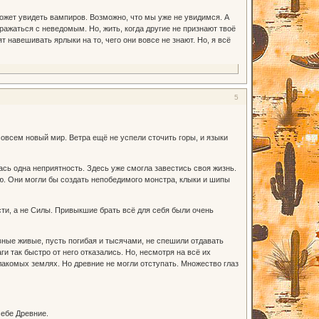
может увидеть вампиров. Возможно, что мы уже не увидимся. А
ажаться с неведомым. Но, жить, когда другие не признают твоё
 навешивать ярлыки на то, чего они вовсе не знают. Но, я всё
5
овсем новый мир. Ветра ещё не успели сточить горы, и языки
ась одна неприятность. Здесь уже смогла завестись своя жизнь.
ию. Они могли бы создать непобедимого монстра, клыки и шипы
сти, а не Силы. Привыкшие брать всё для себя были очень
вные живые, пусть погибая и тысячами, не спешили отдавать
и так быстро от него отказались. Но, несмотря на всё их
лакомых землях. Но древние не могли отступать. Множество глаз
себе Древние.