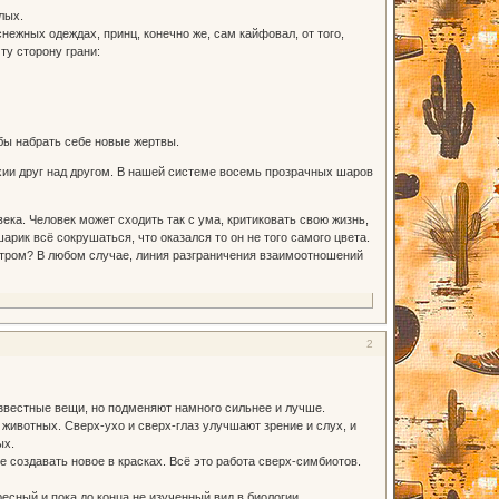
лых.
нежных одеждах, принц, конечно же, сам кайфовал, от того,
ту сторону грани:
бы набрать себе новые жертвы.
рхии друг над другом. В нашей системе восемь прозрачных шаров
ека. Человек может сходить так с ума, критиковать свою жизнь,
арик всё сокрушаться, что оказался то он не того самого цвета.
ектром? В любом случае, линия разграничения взаимоотношений
2
известные вещи, но подменяют намного сильнее и лучше.
х животных. Сверх-ухо и сверх-глаз улучшают зрение и слух, и
ых.
создавать новое в красках. Всё это работа сверх-симбиотов.
сный и пока до конца не изученный вид в биологии.