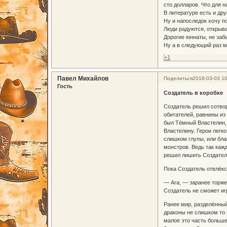
сто долларов. Что для н
В литературе есть и др
Ну и напоследок хочу п
Люди радуются, открыв
Дорогие юннаты, не заб
Ну а в следующий раз м
+1
Павел Михайлов
Поделиться
2018-03-03 10
Гость
Создатель в коробке
Создатель решил сотвор
обитателей, равнины из
был Тёмный Властелин,
Властелину. Герои легко
слишком глупы, или бла
монстров. Ведь так каж
решил лишить Создател
Пока Создатель отвлёкс
— Ага, — заранее торжес
Создатель не сможет иг
Ранее мир, разделённый
драконы не слишком то и
малое это часть большег