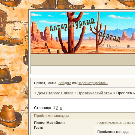
Привет, Гость!
Войдите
или
зарегистрируйтесь
.
»
Дом Старого Шляпа
»
Прозаический этаж
»
Проблемы
Страница:
1
2
»
Проблемы монады
Павел Михайлов
Поделиться
2018-03-03 10
Гость
Проблемы монады