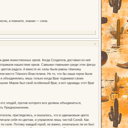
есно, и помните, знание — сила.
3
и даже воинственных орков. Когда Создатель доставал из неё
ы отражали нашествие орков. Самыми главными среди этих фигур
цветов радуги. А вместе их силы были равны тёмному
няли место Тёмного Властелина. Не то, что бы наши герои были
, и объединялись лишь только когда Враг поднимал своих
ешних Миров был свой особенный Враг, и вот однажды этот Враг
 кто злодей, против которого все должны объединиться,
ить Предназначение.
татели, пригляделись, и оказалось, что в одинаковым цвете
зличали себя по цветам, и управляли лишь чистой Силой. Как
 по силе. Потому каждый герой, не важно, изначально ли он был