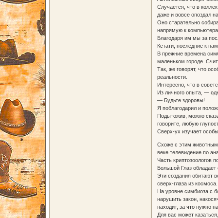
Случается, что в коллек
даже и вовсе опоздал н
Оно старательно собир
напрямую к компьютерам
Благодаря им мы за пос
Кстати, последние к на
В прежние времена симб
маленьком городе. Счит
Так, же говорят, что о
реальности.
Интересно, что в совет
Из личного опыта, — од
— Будьте здоровы!
Я поблагодарил и положи
Подытожив, можно сказа
говорите, любую глупост
Сверх-ух изучает особы
Схоже с этим животным 
веке телевидение по ан
Часть криптозоологов п
Большой Глаз обладает 
Эти создания обитают в
сверх-глаза из космоса.
На уровне симбиоза с б
нарушить закон, накосяч
находит, за что нужно н
Для вас может казаться