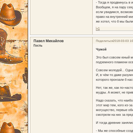
- Тогда я продвинусь в 
Вообщем, я на пару сек
если увидимся, возможн
право на внутренний мир
же хотел, что б мы были
+1
Павел Михайлов
Поделиться
2018-03-03 10
Гость
Чужой
Это был совсем юный ми
подземного пламени ос
Совсем молодой... Одна
И, в чём-то даже разум
которого пронзали б нас
Нет, так же, как по-на
мудры. А может, не при
Надо сказать, что наиб
этот мир тем, кого из-з
могущество, первые оби
смотрели на них за пре
И тогда древние заняли
- Мы же способные созд