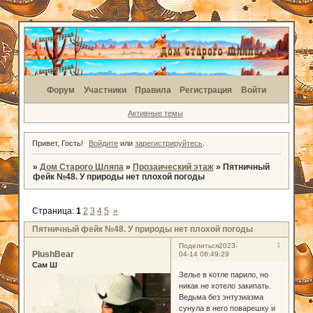
Форум
Участники
Правила
Регистрация
Войти
Активные темы
Привет, Гость!
Войдите
или
зарегистрируйтесь
.
»
Дом Старого Шляпа
»
Прозаический этаж
»
Пятничный
фейк №48. У природы нет плохой погоды
Страница:
1
2
3
4
5
»
Пятничный фейк №48. У природы нет плохой погоды
1
Поделиться
2023-
PlushBear
04-14 08:49:29
Сам Ш
Зелье в котле парило, но
никак не хотело закипать.
Ведьма без энтузиазма
сунула в него поварешку и