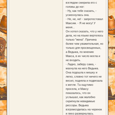
взглядом смерила его с
головы до ног:
- Ну, как тебе сказать, -
усмехнулась она.
- Не, не, не! - запротестовал
Максим. - Я не могу! У
меня...
Он хотел сказать, что у него
дела, но на языке вертелось
только "жена". Причина
более чем уважительная, но
только для просвещенных,
а Ведьма, по мнению
Макса, в их число могла и
не входить.
- Ладно, заберу сама, -
махнула на него Ведьма.
Она подошла к мешку и
легко, словно тот ничего не
весил, подняла и подвязала
к метле. Та ощутимо
просела, и Максу
показалось, что он
услышал, как жалобно
скрипнули невидимые
рессоры. Ведьма
взгромоздилась на черенок
и лихо развернулась.