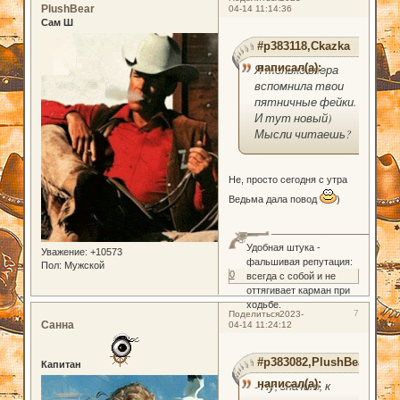
PlushBear
04-14 11:14:36
Сам Ш
#p383118,Ckazka
написал(а):
Я только вчера
вспомнила твои
пятничные фейки.
И тут новый)
Мысли читаешь?
Не, просто сегодня с утра
Ведьма дала повод
)
Удобная штука -
Уважение:
+10573
фальшивая репутация:
Пол:
Мужской
0
всегда с собой и не
оттягивает карман при
ходьбе.
7
Поделиться
2023-
Санна
04-14 11:24:12
#p383082,PlushBear
Капитан
написал(а):
- Ну, значит, к