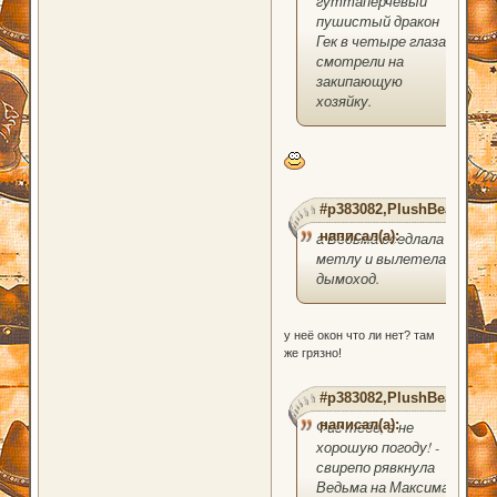
гуттаперчевый
пушистый дракон
Гек в четыре глаза
смотрели на
закипающую
хозяйку.
#p383082,PlushBear
написал(а):
а Ведьма оседлала
метлу и вылетела в
дымоход.
у неё окон что ли нет? там
же грязно!
#p383082,PlushBear
написал(а):
Фиг тебе, а не
хорошую погоду! -
свирепо рявкнула
Ведьма на Максима.