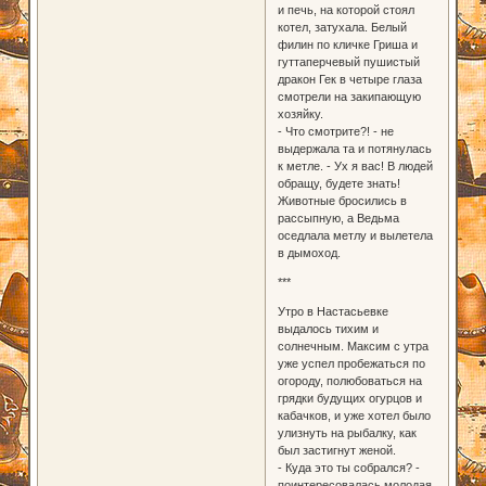
и печь, на которой стоял
котел, затухала. Белый
филин по кличке Гриша и
гуттаперчевый пушистый
дракон Гек в четыре глаза
смотрели на закипающую
хозяйку.
- Что смотрите?! - не
выдержала та и потянулась
к метле. - Ух я вас! В людей
обращу, будете знать!
Животные бросились в
рассыпную, а Ведьма
оседлала метлу и вылетела
в дымоход.
***
Утро в Настасьевке
выдалось тихим и
солнечным. Максим с утра
уже успел пробежаться по
огороду, полюбоваться на
грядки будущих огурцов и
кабачков, и уже хотел было
улизнуть на рыбалку, как
был застигнут женой.
- Куда это ты собрался? -
поинтересовалась молодая