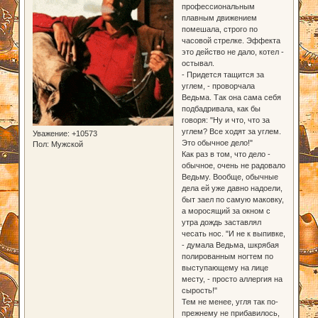
профессиональным
плавным движением
помешала, строго по
часовой стрелке. Эффекта
это действо не дало, котел -
остывал.
- Придется тащится за
углем, - проворчала
Ведьма. Так она сама себя
подбадривала, как бы
говоря: "Ну и что, что за
углем? Все ходят за углем.
Уважение:
+10573
Это обычное дело!"
Пол:
Мужской
Как раз в том, что дело -
обычное, очень не радовало
Ведьму. Вообще, обычные
дела ей уже давно надоели,
быт заел по самую маковку,
а моросящий за окном с
утра дождь заставлял
чесать нос. "И не к выпивке,
- думала Ведьма, шкрябая
полированным ногтем по
выступающему на лице
месту, - просто аллергия на
сырость!"
Тем не менее, угля так по-
прежнему не прибавилось,