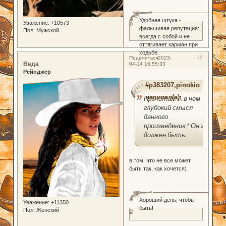
Удобная штука -
Уважение:
+10573
0
фальшивая репутация:
Пол:
Мужской
всегда с собой и не
оттягивает карман при
ходьбе.
16
Поделиться
2023-
Веда
04-14 16:55:33
Рейнджер
#p383207,pinokio
написал(а):
Прочитал. А в чем
глубокий смысл
данного
произведения? Он же
должен быть.
в том, что не все может
быть так, как хочется)
Хороший день, чтобы
Уважение:
+11350
быть!
Пол:
Женский
0