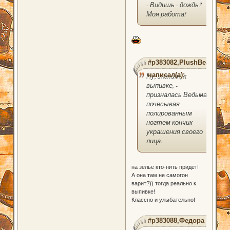
- Видишь - дождь?
Моя работа!
#p383082,PlushBear
написал(а):
Ну, значит, к
выпивке, -
призналась Ведьма,
почесывая
полированным
ногтем кончик
украшения своего
лица.
на зелье кто-нить придет!
А она там не самогон
варит?)) тогда реально к
выпивке!
Классно и улыбательно!
#p383088,Федора