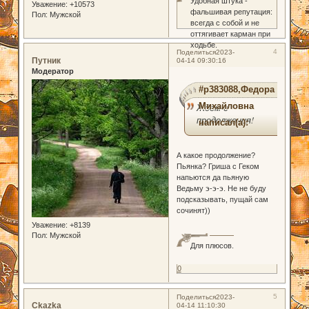
Удобная штука -
Уважение:
+10573
фальшивая репутация:
Пол:
Мужской
всегда с собой и не
оттягивает карман при
ходьбе.
4
Поделиться
2023-
Путник
04-14 09:30:16
Модератор
#p383088,Федора
Михайловна
Ждем-с
продолжения!
написал(а):
А какое продолжение?
Пьянка? Гриша с Геком
напьются да пьяную
Ведьму э-э-э. Не не буду
подсказывать, пущай сам
сочинят))
Уважение:
+8139
Пол:
Мужской
Для плюсов.
0
5
Поделиться
2023-
Ckazka
04-14 11:10:30