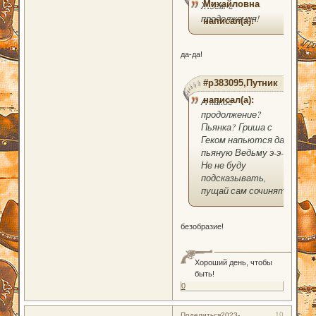
Михайловна
Ждем-с
продолжения!
написал(а):
да-да!
#p383095,Путник
написал(а):
А какое
продолжение?
Пьянка? Гриша с
Геком напьются да
пьяную Ведьму э-э-э.
Не не буду
подсказывать,
пущай сам сочинят))
безобразие!
Хороший день, чтобы
быть!
0
10
Поделиться
2023-