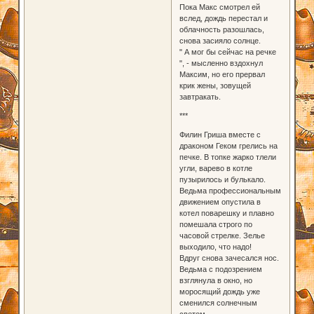
Пока Макс смотрел ей
вслед, дождь перестал и
облачность разошлась,
снова засияло солнце.
" А мог бы сейчас на речке
", - мысленно вздохнул
Максим, но его прервал
крик жены, зовущей
завтракать.
***
Филин Гриша вместе с
драконом Геком грелись на
печке. В топке жарко тлели
угли, варево в котле
пузырилось и булькало.
Ведьма профессиональным
движением опустила в
котел поварешку и плавно
помешала строго по
часовой стрелке. Зелье
выходило, что надо!
Вдруг снова зачесался нос.
Ведьма с подозрением
взглянула в окно, но
моросящий дождь уже
сменился солнечным
светом.