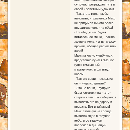
супруга, преграждая путь в
сарай к заветным удочкам.
- Так это... того... рыбы
наловить, - признался Макс,
не придумав ничего более
внушительного, - на обед!
- На обед у нас будет
питательное меню, - важно
заявила жена, - а ты, между
прочим, обещал расчистить
сарай.
Максим кисло улыбнулся,
представив буклет "Меню",
густо смазанный
маргарином, и шмыгнул
носом:
- Там же вещи, - возразил
он. - Куда их девать?
- Это не вещи, - супруга
была категорична, - это -
старый хлам. Ты собирался
выволочь его на дорогу и
продать. Вот и займись!
Макс взглянул на солнце,
выползающее в голубое
небо, и со вздохом
поплелся в дышащий
сыростью сарай.