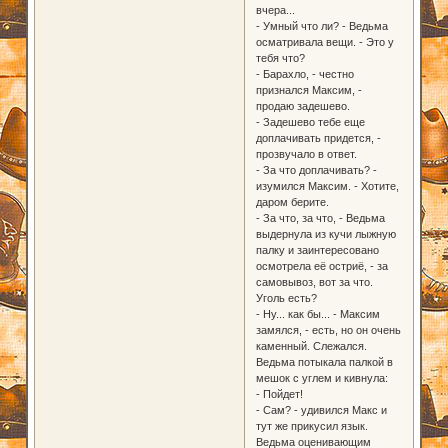
вчера...
- Умный что ли? - Ведьма
осматривала вещи. - Это у
тебя что?
- Барахло, - честно
признался Максим, -
продаю задешево.
- Задешево тебе еще
доплачивать придется, -
прозвучало в ответ.
- За что доплачивать? -
изумился Максим. - Хотите,
даром берите.
- За что, за что, - Ведьма
выдернула из кучи лыжную
палку и заинтересовано
осмотрела её остриё, - за
самовывоз, вот за что.
Уголь есть?
- Ну... как бы... - Максим
замялся, - есть, но он очень
каменный. Слежался.
Ведьма потыкала палкой в
мешок с углем и кивнула:
- Пойдет!
- Сам? - удивился Макс и
тут же прикусил язык.
Ведьма оценивающим