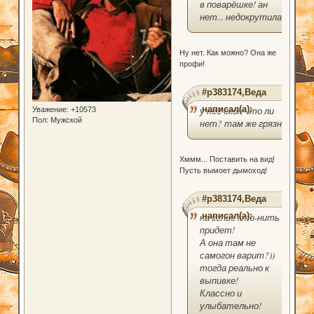
в поварёшке! ан
нет... недокрутила?
Ну нет. Как можно? Она же
профи!
#p383174,Веда
написал(а):
у неё окон что ли
Уважение:
+10573
Пол:
Мужской
нет? там же грязно!
Хммм... Поставить на вид!
Пусть вымоет дымоход!
#p383174,Веда
написал(а):
на зелье кто-нить
придет!
А она там не
самогон варит?))
тогда реально к
выпивке!
Классно и
улыбательно!