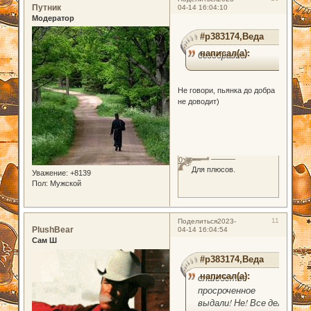
Путник
04-14 16:04:10
Модератор
#p383174,Веда
написал(а):
безобразие!
Не говори, пьянка до добра
не доводит)
0
Для плюсов.
Уважение:
+8139
Пол:
Мужской
11
Поделиться
2023-
PlushBear
04-14 16:04:54
Сам Ш
#p383174,Веда
написал(а):
олшебство
просроченное
выдали! Не! Все дело