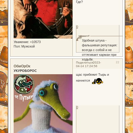
Где?
0
Удобная штука -
Уважение:
+10573
фальшивая репутация:
Пол:
Мужской
всегда с собой и не
оттягивает карман при
ходьбе.
22
Поделиться
2023-
ОбмОрОк
04-14 17:24:56
УКУРОБОРОС
щас прибежит Тырь и
начнется
0