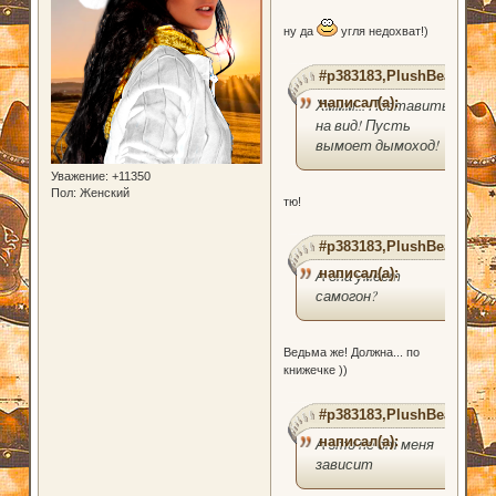
ну да
угля недохват!)
#p383183,PlushBear
написал(а):
Хммм... Поставить
на вид! Пусть
вымоет дымоход!
Уважение:
+11350
Пол:
Женский
тю!
#p383183,PlushBear
написал(а):
А она умеет
самогон?
Ведьма же! Должна... по
книжечке ))
#p383183,PlushBear
написал(а):
А это не от меня
зависит