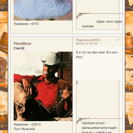
трррь чача трррь
Уважение:
+6757
пумпам
23
Поделиться
2023-
PlushBear
04-14 17:27:43
Сам Ш
А я тут не при чем! Это все
Нос!
0
Удобная штука -
Уважение:
+10573
фальшивая репутация:
Пол:
Мужской
всегда с собой и не