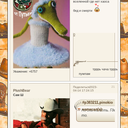
вселенной где нет хаоса
бед и смерти
0
трррь чача трррь
Уважение:
+6757
пумпам
21
Поделиться
2023-
PlushBear
04-14 17:24:15
Сам Ш
#p383211,pinokio
написал(а):
Но она же есть. Где-
то.