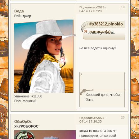
19
Поделиться
2023-
Веда
04-14 17:07:23
Рейнджер
#p383212,pinokio
написал(а):
И это ужасно.
но все ведет к одному!
0
Хороший день, чтобы
Уважение:
+11350
быть!
Пол:
Женский
20
Поделиться
2023-
ОбмОрОк
04-14 17:20:35
УКУРОБОРОС
когда то планета земля
присоединится ко всей