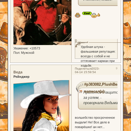
0
Удобная штука -
Уважение:
+10573
фальшивая репутация:
Пол:
Мужской
всегда с собой и не
оттягивает карман при
ходьбе.
9
Поделиться
2023-
Веда
04-14 15:59:54
Рейнджер
#p383082,PlushBear
написал(а):
Придется тащится
за углем, -
проворчала Ведьма.
волшебство просроченное
выдали! Не! Все дело в
поварёшке! ан нет...