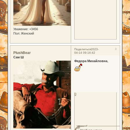
Уважение:
+3456
Пол:
Женский
3
Поделиться
2023-
PlushBear
04-14 09:16:42
Сам Ш
Федора Михайловна
,
0