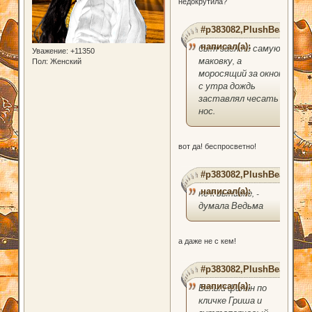
недокрутила?
#p383082,PlushBear
написал(а):
быт заел по самую
Уважение:
+11350
маковку, а
Пол:
Женский
моросящий за окном
с утра дождь
заставлял чесать
нос.
вот да! беспросветно!
#p383082,PlushBear
написал(а):
не к выпивке, -
думала Ведьма
а даже не с кем!
#p383082,PlushBear
написал(а):
Белый филин по
кличке Гриша и