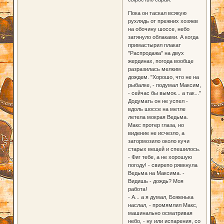
Пока он таскал всякую
рухлядь от прежних хозяев
на обочину шоссе, небо
затянуло облаками. А когда
примастырил плакат
"Распродажа" на двух
жердинах, погода вообще
разразилась мелким
дождем. "Хорошо, что не на
рыбалке, - подумал Максим,
- сейчас бы вымок... а так..."
Додумать он не успел -
вдоль шоссе на метле
летела мокрая Ведьма.
Макс протер глаза, но
видение не исчезло, а
затормозило около кучи
старых вещей и спешилось.
- Фиг тебе, а не хорошую
погоду! - свирепо рявкнула
Ведьма на Максима. -
Видишь - дождь? Моя
работа!
- А... а я думал, Боженька
наслал, - промямлил Макс,
машинально осматривая
небо, - ну или испарения, со