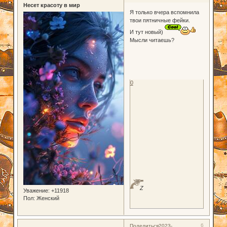
Несет красоту в мир
Я только вчера вспомнила
твои пятничные фейки.
И тут новый)
Мысли читаешь?
0
Z
Уважение:
+11918
Пол:
Женский
6
Поделиться
2023-