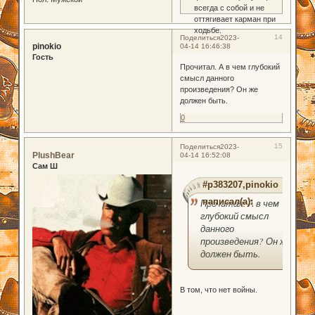
всегда с собой и не
оттягивает карман при
ходьбе.
14
Поделиться
2023-
pinokio
04-14 16:46:38
Гость
Прочитал. А в чем глубокий
смысл данного
произведения? Он же
должен быть.
0
15
Поделиться
2023-
PlushBear
04-14 16:52:08
Сам Ш
#p383207,pinokio
написал(а):
Прочитал. А в чем
глубокий смысл
данного
произведения? Он же
должен быть.
В том, что нет войны.