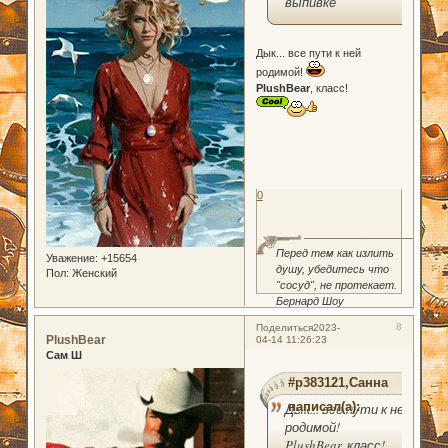
выпивке
Дык... все пути к ней
родимой!
PlushBear
, класс!
0
Перед тем как излить
Уважение:
+15654
душу, убедитесь что
Пол:
Женский
"сосуд", не протекает.
Бернард Шоу
8
Поделиться
2023-
PlushBear
04-14 11:26:23
Сам Ш
#p383121,Санна
написал(а):
Дык... все пути к ней
родимой!
PlushBear, класс!