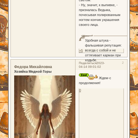
- Ну, значит, к выпивке, -
призналась Ведьма,
почесывая полированным
ногтем кончик украшения
своего лица.
Удобная штука -
фальшивая репутация:
всегда с собой и не
+5
оттягивает карман при
ходьбе.
2
Поделиться
2023-
Федора Михайловна
04-14 09:01:02
Хозяйка Медной Горы
Ждем-с
продолжения!
0