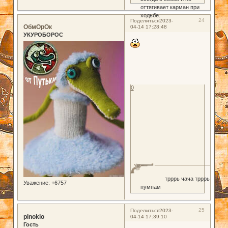
оттягивает карман при
ходьбе.
24
Поделиться
2023-
ОбмОрОк
04-14 17:28:48
УКУРОБОРОС
0
трррь чача трррь
Уважение:
+6757
пумпам
25
Поделиться
2023-
pinokio
04-14 17:39:10
Гость