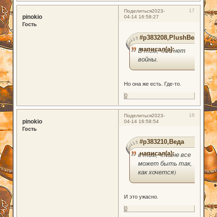
17
Поделиться
2023-
pinokio
04-14 16:58:27
Гость
#p383208,PlushBear
написал(а):
В том, что нет
войны.
Но она же есть. Где-то.
0
18
Поделиться
2023-
pinokio
04-14 16:58:54
Гость
#p383210,Веда
написал(а):
в том, что не все
может быть так,
как хочется)
И это ужасно.
0