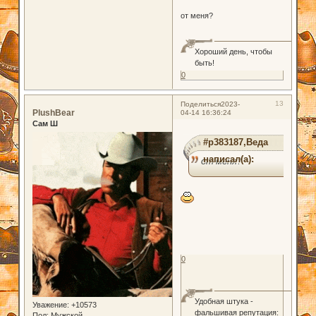
от меня?
Хороший день, чтобы
быть!
0
13
Поделиться
2023-
PlushBear
04-14 16:36:24
Сам Ш
#p383187,Веда
написал(а):
от меня?
0
Удобная штука -
Уважение:
+10573
фальшивая репутация:
Пол:
Мужской