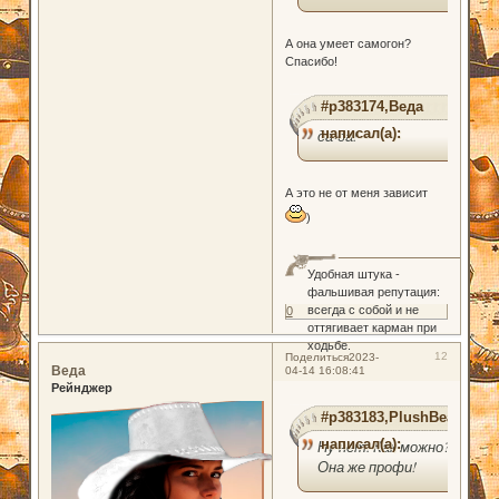
А она умеет самогон?
Спасибо!
#p383174,Веда
написал(а):
да-да!
А это не от меня зависит
)
Удобная штука -
фальшивая репутация:
всегда с собой и не
0
оттягивает карман при
ходьбе.
12
Поделиться
2023-
Веда
04-14 16:08:41
Рейнджер
#p383183,PlushBear
написал(а):
Ну нет. Как можно?
Она же профи!